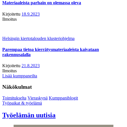
Materiaaleista parhain on olemassa oleva
Kirjoitettu
18.9.2023
Ilmoitus
Helsingin kiertotalouden klusteriohjelma
Parempaa tietoa kierrätysmateriaaleista kaivataan
rakennusalalla
Kirjoitettu
21.8.2023
Ilmoitus
Lisää kumppaneilta
Näkökulmat
Toimitukselta
Vieraskynä
Kumppaniblogit
Työpaikat & työelämä
Työelämän uutisia