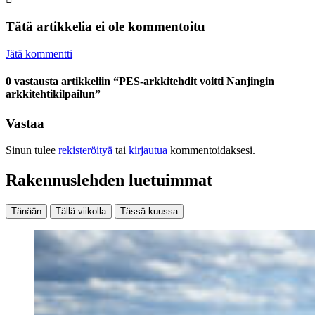
Tätä artikkelia ei ole kommentoitu
Jätä kommentti
0 vastausta artikkeliin “PES-arkkitehdit voitti Nanjingin
arkkitehtikilpailun”
Vastaa
Sinun tulee
rekisteröityä
tai
kirjautua
kommentoidaksesi.
Rakennuslehden luetuimmat
Tänään
Tällä viikolla
Tässä kuussa