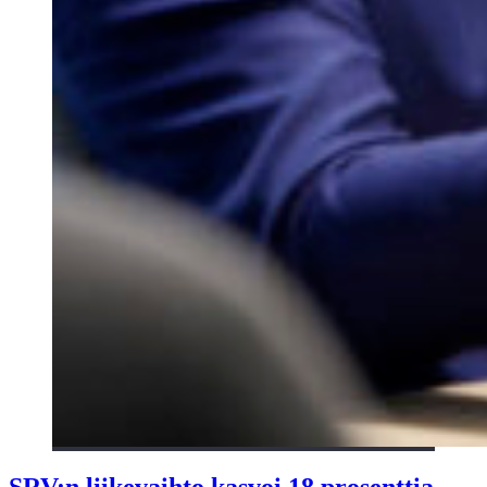
SRV:n liikevaihto kasvoi 18 prosenttia,