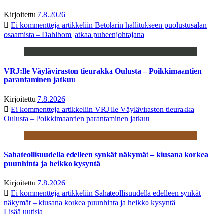
Kirjoitettu
7.8.2026
Ei kommentteja
artikkeliin Betolarin hallitukseen puolustusalan
osaamista – Dahlbom jatkaa puheenjohtajana
VRJ:lle Väyläviraston tieurakka Oulusta – Poikkimaantien
parantaminen jatkuu
Kirjoitettu
7.8.2026
Ei kommentteja
artikkeliin VRJ:lle Väyläviraston tieurakka
Oulusta – Poikkimaantien parantaminen jatkuu
Sahateollisuudella edelleen synkät näkymät – kiusana korkea
puunhinta ja heikko kysyntä
Kirjoitettu
7.8.2026
Ei kommentteja
artikkeliin Sahateollisuudella edelleen synkät
näkymät – kiusana korkea puunhinta ja heikko kysyntä
Lisää uutisia