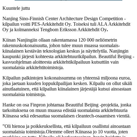
Kuuntele juttu
Nanjing Sino-Finnish Center Architecture Design Competition -
kilpailun voitti PES-Arkkitehdit Oy. Toiseksi tuli ALA Arkkitehdit
Oy ja kolmanneksi Tengbom Eriksson Arkkitehdit Oy
.
Kiinan Nanjingiin ollaan rakentamassa 120 000 neliömetrin
rakennuskokonaisuutta, johon tulee muun muassa suomalais-
kiinalainen kestävän teknologian keskus ja näyttelytila. Nanjingin
kaupunki järjesti kohteesta arkkitehtuurikilpailun. Beautiful Beijing -
kasvuohjelman aloitteesta arkkitehtikilpailuun kutsuttiin vain
suomalaisia arkkitehtitoimistoja.
Kilpailun palkintojen kokonaissumma on yhteensä miljoona euroa,
joka jaetaan kuuden loppukilpailijan kesken. Kilpailu on ollut sikäli
ainutlaatuinen, että kilpailun kiinalainen järjestäjä kutsui ainoastaan
suomalaisia toimistoja.
Hanke on osa Finpron johtamaa Beautiful Beijing -projektia, jonka
tarkoituksena on muun muassa edistää suomalaista arkkitehtuuria
Kiinassa sekä edesauttaa suomalaisen cleantech-osaamisen vientiä.
”Oli hienoa ja poikkeuksellista, että kilpailuun osallistui ainoastaan
suomalaisia toimistoja.Olemme olleet Kiinassa jo 10 vuotta, joten