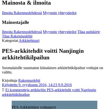
Mainosta & ilmoita
Ilmoita Rakennuslehdessä
Myynnin yhteystiedot
Mainostajalle
Ilmoita Rakennuslehdessä
Myynnin yhteystiedot
Tilaa uutiskirje
Tilaa Rakennuslehti
Kategoriat
Arkkitehtuuri
PES-arkkitehdit voitti Nanjingin
arkkitehtikilpailun
Suomalaisille suunnatun kiinalaisen arkkitehtikilpailun voittajat on
valittu.
Kirjoittaja
Rakennuslehti
Kirjoitettu 9. syyskuuta 2016, 14:23
9.9.2016
Ei kommentteja
artikkeliin PES-arkkitehdit voitti Nanjingin
arkkitehtikilpailun
PES-Arkkitehtien voittajatyö