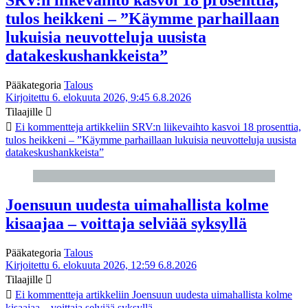
tulos heikkeni – ”Käymme parhaillaan
lukuisia neuvotteluja uusista
datakeskushankkeista”
Pääkategoria
Talous
Kirjoitettu 6. elokuuta 2026, 9:45
6.8.2026
Tilaajille
Ei kommentteja
artikkeliin SRV:n liikevaihto kasvoi 18 prosenttia,
tulos heikkeni – ”Käymme parhaillaan lukuisia neuvotteluja uusista
datakeskushankkeista”
Joensuun uudesta uimahallista kolme
kisaajaa – voittaja selviää syksyllä
Pääkategoria
Talous
Kirjoitettu 6. elokuuta 2026, 12:59
6.8.2026
Tilaajille
Ei kommentteja
artikkeliin Joensuun uudesta uimahallista kolme
kisaajaa – voittaja selviää syksyllä