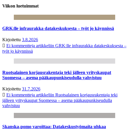
Viikon luetuimmat
GRK:lle infraurakka datakeskuksesta – työt jo käynnissä
Kirjoitettu
3.8.2026
Ei kommentteja
artikkeliin GRK:lle infraurakka datakeskuksesta –
työt jo käynnissä
Ruotsalainen korjausrakentaja teki jälleen yrityskaupat
Suomessa – asema pääkaupunkiseudulla vahvistuu
Kirjoitettu
31.7.2026
Ei kommentteja
artikkeliin Ruotsalainen korjausrakentaja teki
jälleen yrityskaupat Suomessa – asema pääkaupunkiseudulla
vahvistuu
Skanska-pomo varoittaa: Datakeskustyömaita uhkaa