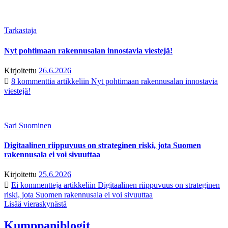
Tarkastaja
Nyt pohtimaan rakennusalan innostavia viestejä!
Kirjoitettu
26.6.2026
8 kommenttia
artikkeliin Nyt pohtimaan rakennusalan innostavia
viestejä!
Sari Suominen
Digitaalinen riippuvuus on strateginen riski, jota Suomen
rakennusala ei voi sivuuttaa
Kirjoitettu
25.6.2026
Ei kommentteja
artikkeliin Digitaalinen riippuvuus on strateginen
riski, jota Suomen rakennusala ei voi sivuuttaa
Lisää vieraskynästä
Kumppaniblogit