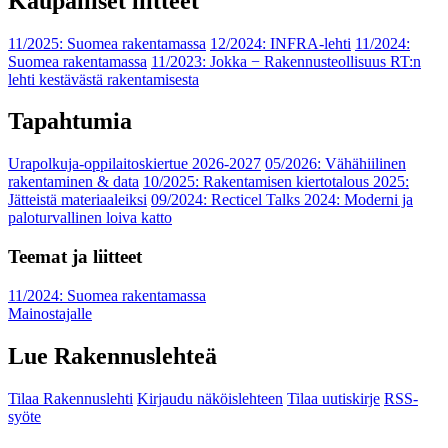
Kaupalliset liitteet
11/2025: Suomea rakentamassa
12/2024: INFRA-lehti
11/2024:
Suomea rakentamassa
11/2023: Jokka − Rakennusteollisuus RT:n
lehti kestävästä rakentamisesta
Tapahtumia
Urapolkuja-oppilaitoskiertue 2026-2027
05/2026: Vähähiilinen
rakentaminen & data
10/2025: Rakentamisen kiertotalous 2025:
Jätteistä materiaaleiksi
09/2024: Recticel Talks 2024: Moderni ja
paloturvallinen loiva katto
Teemat ja liitteet
11/2024: Suomea rakentamassa
Mainostajalle
Lue Rakennuslehteä
Tilaa Rakennuslehti
Kirjaudu näköislehteen
Tilaa uutiskirje
RSS-
syöte