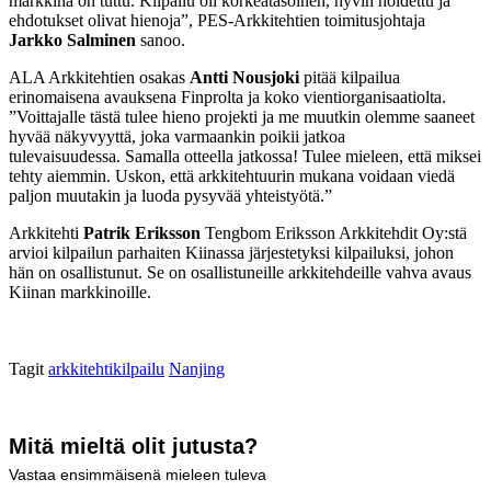
markkina on tuttu. Kilpailu oli korkeatasoinen, hyvin hoidettu ja
ehdotukset olivat hienoja”, PES-Arkkitehtien toimitusjohtaja
Jarkko Salminen
sanoo.
ALA Arkkitehtien osakas
Antti Nousjoki
pitää kilpailua
erinomaisena avauksena Finprolta ja koko vientiorganisaatiolta.
”Voittajalle tästä tulee hieno projekti ja me muutkin olemme saaneet
hyvää näkyvyyttä, joka varmaankin poikii jatkoa
tulevaisuudessa. Samalla otteella jatkossa! Tulee mieleen, että miksei
tehty aiemmin. Uskon, että arkkitehtuurin mukana voidaan viedä
paljon muutakin ja luoda pysyvää yhteistyötä.”
Arkkitehti
Patrik Eriksson
Tengbom Eriksson Arkkitehdit Oy:stä
arvioi kilpailun parhaiten Kiinassa järjestetyksi kilpailuksi, johon
hän on osallistunut. Se on osallistuneille arkkitehdeille vahva avaus
Kiinan markkinoille.
Tagit
arkkitehtikilpailu
Nanjing
Mitä mieltä olit jutusta?
Vastaa ensimmäisenä mieleen tuleva