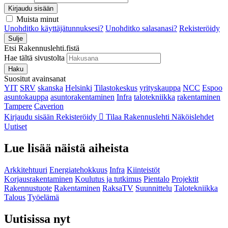
Kirjaudu sisään
Muista minut
Unohditko käyttäjätunnuksesi?
Unohditko salasanasi?
Rekisteröidy
Sulje
Etsi Rakennuslehti.fistä
Hae tältä sivustolta
Haku
Suositut avainsanat
YIT
SRV
skanska
Helsinki
Tilastokeskus
yrityskauppa
NCC
Espoo
asuntokauppa
asuntorakentaminen
Infra
talotekniikka
rakentaminen
Tampere
Caverion
Kirjaudu sisään
Rekisteröidy
Tilaa Rakennuslehti
Näköislehdet
Uutiset
Lue lisää näistä aiheista
Arkkitehtuuri
Energiatehokkuus
Infra
Kiinteistöt
Korjausrakentaminen
Koulutus ja tutkimus
Pientalo
Projektit
Rakennustuote
Rakentaminen
RaksaTV
Suunnittelu
Talotekniikka
Talous
Työelämä
Uutisissa nyt