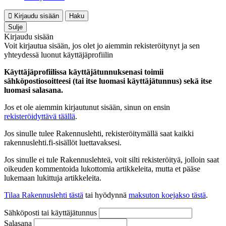
Kirjaudu sisään
Haku
Sulje
Kirjaudu sisään
Voit kirjautua sisään, jos olet jo aiemmin rekisteröitynyt ja sen
yhteydessä luonut käyttäjäprofiilin
Käyttäjäprofiilissa käyttäjätunnuksenasi toimii
sähköpostiosoitteesi (tai itse luomasi käyttäjätunnus) sekä itse
luomasi salasana.
Jos et ole aiemmin kirjautunut sisään, sinun on ensin
rekisteröidyttävä täällä
.
Jos sinulle tulee Rakennuslehti, rekisteröitymällä saat kaikki
rakennuslehti.fi-sisällöt luettavaksesi.
Jos sinulle ei tule Rakennuslehteä, voit silti rekisteröityä, jolloin saat
oikeuden kommentoida lukottomia artikkeleita, mutta et pääse
lukemaan lukittuja artikkeleita.
Tilaa Rakennuslehti tästä
tai hyödynnä
maksuton koejakso tästä
.
Sähköposti tai käyttäjätunnus
Salasana