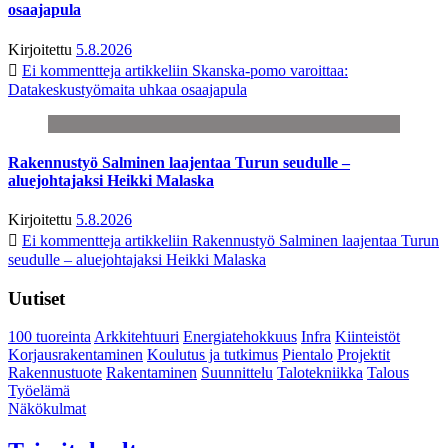
osaajapula
Kirjoitettu
5.8.2026
Ei kommentteja
artikkeliin Skanska-pomo varoittaa:
Datakeskustyömaita uhkaa osaajapula
Rakennustyö Salminen laajentaa Turun seudulle –
aluejohtajaksi Heikki Malaska
Kirjoitettu
5.8.2026
Ei kommentteja
artikkeliin Rakennustyö Salminen laajentaa Turun
seudulle – aluejohtajaksi Heikki Malaska
Uutiset
100 tuoreinta
Arkkitehtuuri
Energiatehokkuus
Infra
Kiinteistöt
Korjausrakentaminen
Koulutus ja tutkimus
Pientalo
Projektit
Rakennustuote
Rakentaminen
Suunnittelu
Talotekniikka
Talous
Työelämä
Näkökulmat