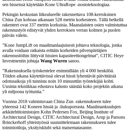
sen hisseissä käytetään Kone UltraRope -nostoteknologiaa.
Pekingin keskustan liikealueelle rakennettava 108-kerroksinen
China Zun kohoaa aikanaan 528 metrin korkeuteen. Tällä hetkellä
rakenteet ovat 337 metrin korkuisia. Maanalaisten osien valmistuttua
rakennustyöt edistyvät yhden kerroksen verran kolmen ja puolen
päivän välein.
”Kone JumpLift on maailmanlaajuisesti johtava teknologia, jonka
avulla voidaan ratkaista erittäin korkeiden pilvenpiirtäjien
rakennustöihin liittyvät hissien kapasiteettiongelmat”, CITIC Heye
Investmentin johtaja
Wang Wuren
sanoo.
”Rakennuksella työskentelee enimmillään yli 4 000 henkilöä.
Töiden aikana käytettävissä olevat hissit lyhentävät päivittäisiä
odotusaikoja yli tunnista noin 10 minuuttiin työntekijää kohti.
Uusinta tekniikkaa edustava kalusto säästää koko projektin aikana
yli miljoona työtuntia.”
Vuonna 2018 valmistuvaan China Zun -rakennukseen tulee
yhteensä 142 Koneen hissiä ja -liukuporrasta. Maailmankuulujen
arkkitehtitoimistojen Kohn Pedersen Fox, Beijing Institute of
Architectural Design, CITIC Architectural Design, Arup ja Parsons
Brinckerhoff yhteistyössä suunnittelemaan rakennukseen tulee
toimistotiloja, yksityisklubi sekä maisematasanne.