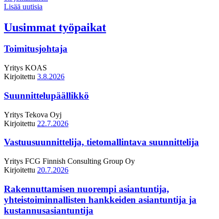
Lisää uutisia
Uusimmat työpaikat
Toimitusjohtaja
Yritys
KOAS
Kirjoitettu
3.8.2026
Suunnittelupäällikkö
Yritys
Tekova Oyj
Kirjoitettu
22.7.2026
Vastuusuunnittelija, tietomallintava suunnittelija
Yritys
FCG Finnish Consulting Group Oy
Kirjoitettu
20.7.2026
Rakennuttamisen nuorempi asiantuntija,
yhteistoiminnallisten hankkeiden asiantuntija ja
kustannusasiantuntija