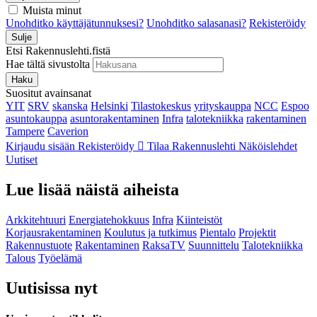
Muista minut
Unohditko käyttäjätunnuksesi?
Unohditko salasanasi?
Rekisteröidy
Sulje
Etsi Rakennuslehti.fistä
Hae tältä sivustolta
Haku
Suositut avainsanat
YIT
SRV
skanska
Helsinki
Tilastokeskus
yrityskauppa
NCC
Espoo
asuntokauppa
asuntorakentaminen
Infra
talotekniikka
rakentaminen
Tampere
Caverion
Kirjaudu sisään
Rekisteröidy
Tilaa Rakennuslehti
Näköislehdet
Uutiset
Lue lisää näistä aiheista
Arkkitehtuuri
Energiatehokkuus
Infra
Kiinteistöt
Korjausrakentaminen
Koulutus ja tutkimus
Pientalo
Projektit
Rakennustuote
Rakentaminen
RaksaTV
Suunnittelu
Talotekniikka
Talous
Työelämä
Uutisissa nyt