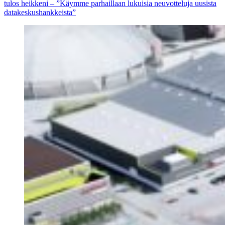
tulos heikkeni – ”Käymme parhaillaan lukuisia neuvotteluja uusista
datakeskushankkeista”