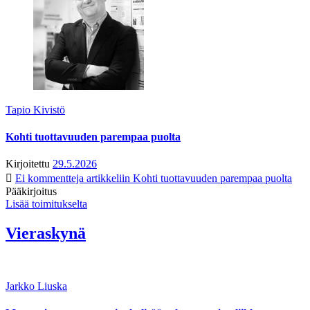
Tapio Kivistö
Kohti tuottavuuden parempaa puolta
Kirjoitettu
29.5.2026
Ei kommentteja
artikkeliin Kohti tuottavuuden parempaa puolta
Pääkirjoitus
Lisää toimitukselta
Vieraskynä
Jarkko Liuska