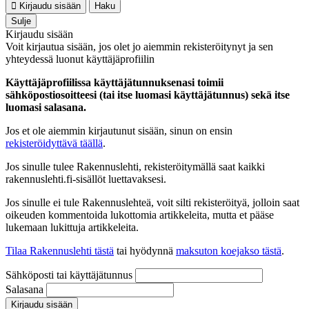
Kirjaudu sisään
Haku
Sulje
Kirjaudu sisään
Voit kirjautua sisään, jos olet jo aiemmin rekisteröitynyt ja sen
yhteydessä luonut käyttäjäprofiilin
Käyttäjäprofiilissa käyttäjätunnuksenasi toimii
sähköpostiosoitteesi (tai itse luomasi käyttäjätunnus) sekä itse
luomasi salasana.
Jos et ole aiemmin kirjautunut sisään, sinun on ensin
rekisteröidyttävä täällä
.
Jos sinulle tulee Rakennuslehti, rekisteröitymällä saat kaikki
rakennuslehti.fi-sisällöt luettavaksesi.
Jos sinulle ei tule Rakennuslehteä, voit silti rekisteröityä, jolloin saat
oikeuden kommentoida lukottomia artikkeleita, mutta et pääse
lukemaan lukittuja artikkeleita.
Tilaa Rakennuslehti tästä
tai hyödynnä
maksuton koejakso tästä
.
Sähköposti tai käyttäjätunnus
Salasana
Kirjaudu sisään