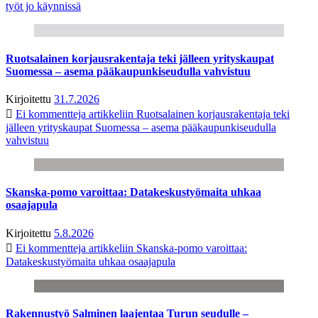
työt jo käynnissä
Ruotsalainen korjausrakentaja teki jälleen yrityskaupat
Suomessa – asema pääkaupunkiseudulla vahvistuu
Kirjoitettu
31.7.2026
Ei kommentteja
artikkeliin Ruotsalainen korjausrakentaja teki
jälleen yrityskaupat Suomessa – asema pääkaupunkiseudulla
vahvistuu
Skanska-pomo varoittaa: Datakeskustyömaita uhkaa
osaajapula
Kirjoitettu
5.8.2026
Ei kommentteja
artikkeliin Skanska-pomo varoittaa:
Datakeskustyömaita uhkaa osaajapula
Rakennustyö Salminen laajentaa Turun seudulle –