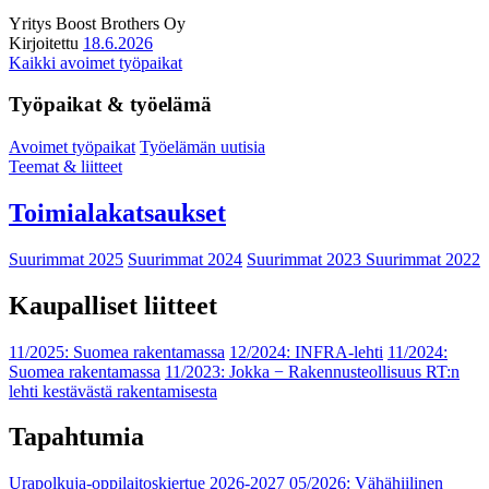
Yritys
Boost Brothers Oy
Kirjoitettu
18.6.2026
Kaikki avoimet työpaikat
Työpaikat & työelämä
Avoimet työpaikat
Työelämän uutisia
Teemat & liitteet
Toimialakatsaukset
Suurimmat 2025
Suurimmat 2024
Suurimmat 2023
Suurimmat 2022
Kaupalliset liitteet
11/2025: Suomea rakentamassa
12/2024: INFRA-lehti
11/2024:
Suomea rakentamassa
11/2023: Jokka − Rakennusteollisuus RT:n
lehti kestävästä rakentamisesta
Tapahtumia
Urapolkuja-oppilaitoskiertue 2026-2027
05/2026: Vähähiilinen