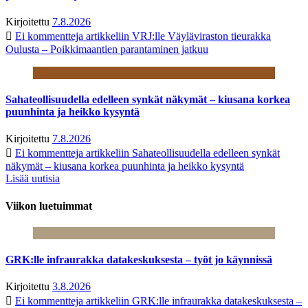
Kirjoitettu
7.8.2026
Ei kommentteja
artikkeliin VRJ:lle Väyläviraston tieurakka
Oulusta – Poikkimaantien parantaminen jatkuu
Sahateollisuudella edelleen synkät näkymät – kiusana korkea
puunhinta ja heikko kysyntä
Kirjoitettu
7.8.2026
Ei kommentteja
artikkeliin Sahateollisuudella edelleen synkät
näkymät – kiusana korkea puunhinta ja heikko kysyntä
Lisää uutisia
Viikon luetuimmat
GRK:lle infraurakka datakeskuksesta – työt jo käynnissä
Kirjoitettu
3.8.2026
Ei kommentteja
artikkeliin GRK:lle infraurakka datakeskuksesta –