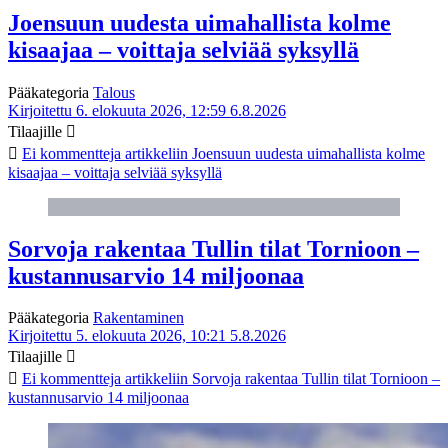
Joensuun uudesta uimahallista kolme
kisaajaa – voittaja selviää syksyllä
Pääkategoria
Talous
Kirjoitettu 6. elokuuta 2026, 12:59
6.8.2026
Tilaajille
Ei kommentteja
artikkeliin Joensuun uudesta uimahallista kolme
kisaajaa – voittaja selviää syksyllä
Sorvoja rakentaa Tullin tilat Tornioon –
kustannusarvio 14 miljoonaa
Pääkategoria
Rakentaminen
Kirjoitettu 5. elokuuta 2026, 10:21
5.8.2026
Tilaajille
Ei kommentteja
artikkeliin Sorvoja rakentaa Tullin tilat Tornioon –
kustannusarvio 14 miljoonaa