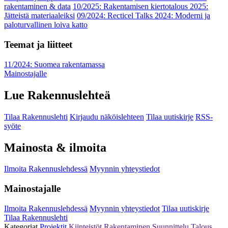
rakentaminen & data
10/2025: Rakentamisen kiertotalous 2025:
Jätteistä materiaaleiksi
09/2024: Recticel Talks 2024: Moderni ja
paloturvallinen loiva katto
Teemat ja liitteet
11/2024: Suomea rakentamassa
Mainostajalle
Lue Rakennuslehteä
Tilaa Rakennuslehti
Kirjaudu näköislehteen
Tilaa uutiskirje
RSS-
syöte
Mainosta & ilmoita
Ilmoita Rakennuslehdessä
Myynnin yhteystiedot
Mainostajalle
Ilmoita Rakennuslehdessä
Myynnin yhteystiedot
Tilaa uutiskirje
Tilaa Rakennuslehti
Kategoriat
Projektit
Kiinteistöt
Rakentaminen
Suunnittelu
Talous