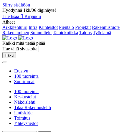
Siirry sisältöön
Hyödynnä 1kk/0€ diginäyte!
Lue lisää
Kirjaudu
Aiheet
Arkkitehtuuri
Infra
Kiinteistöt
Pientalo
Projektit
Rakennustuote
Rakentaminen
Suunnittelu
Talotekniikka
Talous
Työelämä
Kaikki mitä tietää pitää
Hae tältä sivustolta
Haku
Etusivu
100 tuoreinta
Suurimmat
100 tuoreinta
Keskustelut
Näköislehti
Tilaa Rakennuslehti
Uutiskirje
Toimitus
Yhteystiedot