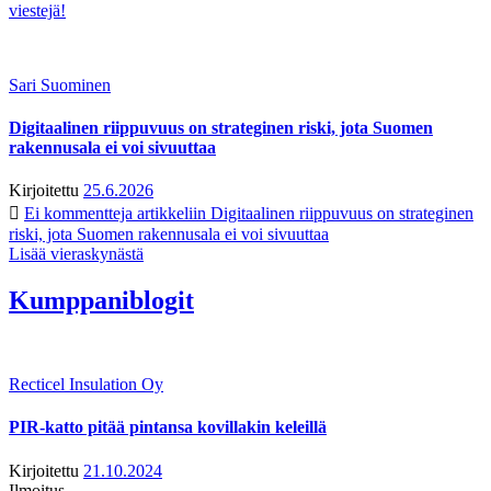
viestejä!
Sari Suominen
Digitaalinen riippuvuus on strateginen riski, jota Suomen
rakennusala ei voi sivuuttaa
Kirjoitettu
25.6.2026
Ei kommentteja
artikkeliin Digitaalinen riippuvuus on strateginen
riski, jota Suomen rakennusala ei voi sivuuttaa
Lisää vieraskynästä
Kumppaniblogit
Recticel Insulation Oy
PIR-katto pitää pintansa kovillakin keleillä
Kirjoitettu
21.10.2024
Ilmoitus