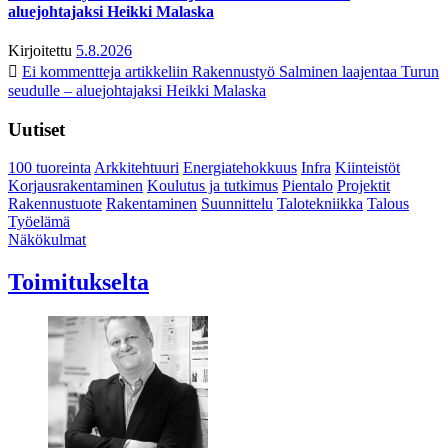
aluejohtajaksi Heikki Malaska
Kirjoitettu
5.8.2026
Ei kommentteja
artikkeliin Rakennustyö Salminen laajentaa Turun
seudulle – aluejohtajaksi Heikki Malaska
Uutiset
100 tuoreinta
Arkkitehtuuri
Energiatehokkuus
Infra
Kiinteistöt
Korjausrakentaminen
Koulutus ja tutkimus
Pientalo
Projektit
Rakennustuote
Rakentaminen
Suunnittelu
Talotekniikka
Talous
Työelämä
Näkökulmat
Toimitukselta