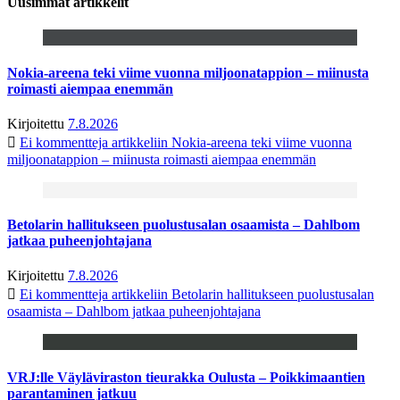
Uusimmat artikkelit
Nokia-areena teki viime vuonna miljoonatappion – miinusta
roimasti aiempaa enemmän
Kirjoitettu
7.8.2026
Ei kommentteja
artikkeliin Nokia-areena teki viime vuonna
miljoonatappion – miinusta roimasti aiempaa enemmän
Betolarin hallitukseen puolustusalan osaamista – Dahlbom
jatkaa puheenjohtajana
Kirjoitettu
7.8.2026
Ei kommentteja
artikkeliin Betolarin hallitukseen puolustusalan
osaamista – Dahlbom jatkaa puheenjohtajana
VRJ:lle Väyläviraston tieurakka Oulusta – Poikkimaantien
parantaminen jatkuu