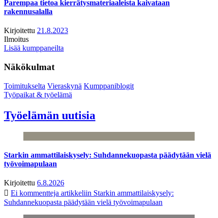
Parempaa tietoa kierrätysmateriaaleista kaivataan
rakennusalalla
Kirjoitettu
21.8.2023
Ilmoitus
Lisää kumppaneilta
Näkökulmat
Toimitukselta
Vieraskynä
Kumppaniblogit
Työpaikat & työelämä
Työelämän uutisia
Starkin ammattilaiskysely: Suhdannekuopasta päädytään vielä
työvoimapulaan
Kirjoitettu
6.8.2026
Ei kommentteja
artikkeliin Starkin ammattilaiskysely:
Suhdannekuopasta päädytään vielä työvoimapulaan