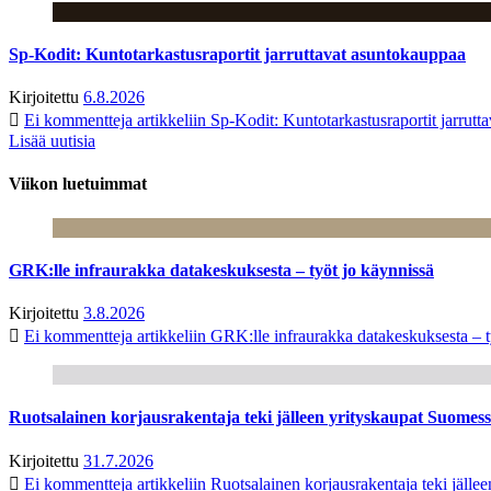
Sp-Kodit: Kuntotarkastusraportit jarruttavat asuntokauppaa
Kirjoitettu
6.8.2026
Ei kommentteja
artikkeliin Sp-Kodit: Kuntotarkastusraportit jarrut
Lisää uutisia
Viikon luetuimmat
GRK:lle infraurakka datakeskuksesta – työt jo käynnissä
Kirjoitettu
3.8.2026
Ei kommentteja
artikkeliin GRK:lle infraurakka datakeskuksesta – t
Ruotsalainen korjausrakentaja teki jälleen yrityskaupat Suome
Kirjoitettu
31.7.2026
Ei kommentteja
artikkeliin Ruotsalainen korjausrakentaja teki jäl