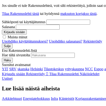
Jos sinulle ei tule Rakennuslehteä, voit silti rekisteröityä, jolloin sa
Tilaa Rakennuslehti tästä
tai hyödynnä
maksuton koejakso tästä
.
Sähköposti tai käyttäjätunnus
Salasana
Kirjaudu sisään
Muista minut
Unohditko käyttäjätunnuksesi?
Unohditko salasanasi?
Rekisteröidy
Sulje
Etsi Rakennuslehti.fistä
Hae tältä sivustolta
Haku
Suositut avainsanat
YIT
SRV
skanska
Helsinki
Tilastokeskus
yrityskauppa
NCC
Espoo
Kirjaudu sisään
Rekisteröidy
Tilaa Rakennuslehti
Näköislehdet
Uutiset
Lue lisää näistä aiheista
Arkkitehtuuri
Energiatehokkuus
Infra
Kiinteistöt
Korjausrakentamine