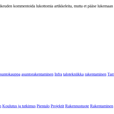
at oikeuden kommentoida lukottomia artikkeleita, mutta et pääse lukemaan l
asuntokauppa
asuntorakentaminen
Infra
talotekniikka
rakentaminen
Tam
n
Koulutus ja tutkimus
Pientalo
Projektit
Rakennustuote
Rakentaminen