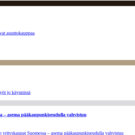
tavat asuntokauppaa
yöt jo käynnissä
ssa – asema pääkaupunkiseudulla vahvistuu
leen yrityskaupat Suomessa – asema pääkaupunkiseudulla vahvistuu