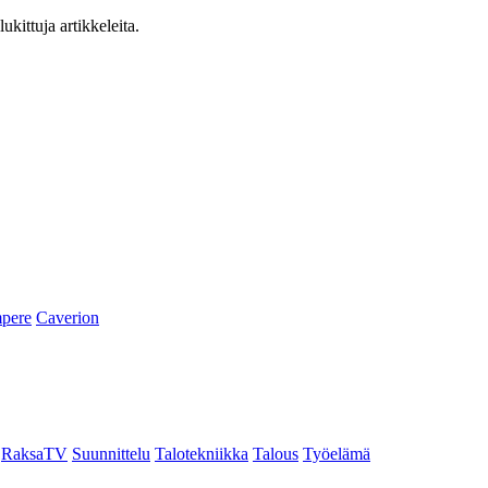
ukittuja artikkeleita.
pere
Caverion
RaksaTV
Suunnittelu
Talotekniikka
Talous
Työelämä