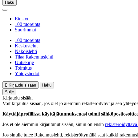
Haku
Etusivu
100 tuoreinta
Suurimmat
100 tuoreinta
Keskustelut
Näköislehti
Tilaa Rakennuslehti
Uutiskirje
Toimitus
Yhteystiedot
Kirjaudu sisään
Haku
Sulje
Kirjaudu sisään
Voit kirjautua sisään, jos olet jo aiemmin rekisteröitynyt ja sen yhteyde
Käyttäjäprofiilissa käyttäjätunnuksenasi toimii sähköpostiosoittees
Jos et ole aiemmin kirjautunut sisään, sinun on ensin
rekisteröidyttävä 
Jos sinulle tulee Rakennuslehti, rekisteröitymällä saat kaikki rakennusle