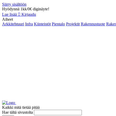
Siirry sisältöön
Hyödynnä 1kk/0€ diginäyte!
Lue lisää
Kirjaudu
Aiheet
Arkkitehtuuri
Infra
Kiinteistöt
Pientalo
Projektit
Rakennustuote
Raken
Kaikki mitä tietää pitää
Hae tältä sivustolta