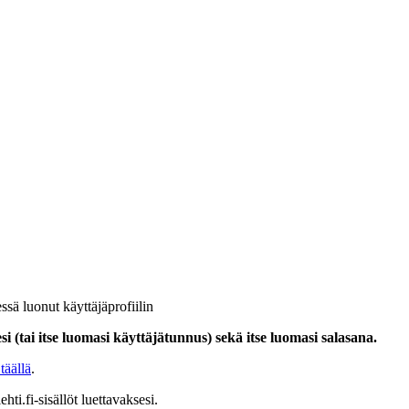
ssä luonut käyttäjäprofiilin
i (tai itse luomasi käyttäjätunnus) sekä itse luomasi salasana.
täällä
.
hti.fi-sisällöt luettavaksesi.