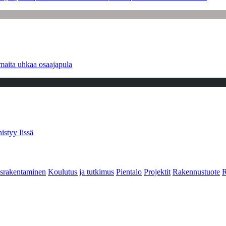
maita uhkaa osaajapula
istyy Iissä
srakentaminen
Koulutus ja tutkimus
Pientalo
Projektit
Rakennustuote
R