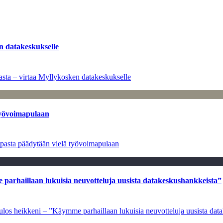
n datakeskukselle
sta – virtaa Myllykosken datakeskukselle
työvoimapulaan
opasta päädytään vielä työvoimapulaan
e parhaillaan lukuisia neuvotteluja uusista datakeskushankkeista”
 tulos heikkeni – ”Käymme parhaillaan lukuisia neuvotteluja uusista da