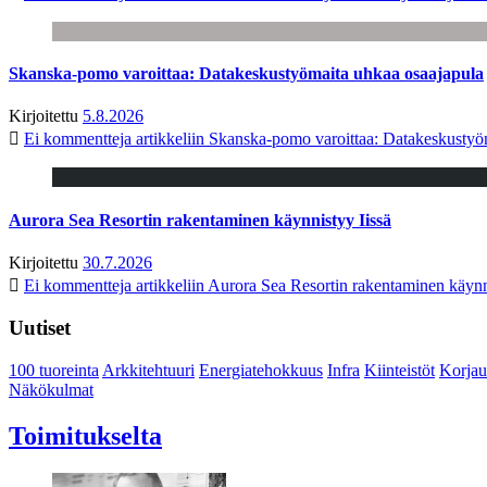
Skanska-pomo varoittaa: Datakeskustyömaita uhkaa osaajapula
Kirjoitettu
5.8.2026
Ei kommentteja
artikkeliin Skanska-pomo varoittaa: Datakeskustyö
Aurora Sea Resortin rakentaminen käynnistyy Iissä
Kirjoitettu
30.7.2026
Ei kommentteja
artikkeliin Aurora Sea Resortin rakentaminen käynn
Uutiset
100 tuoreinta
Arkkitehtuuri
Energiatehokkuus
Infra
Kiinteistöt
Korjau
Näkökulmat
Toimitukselta