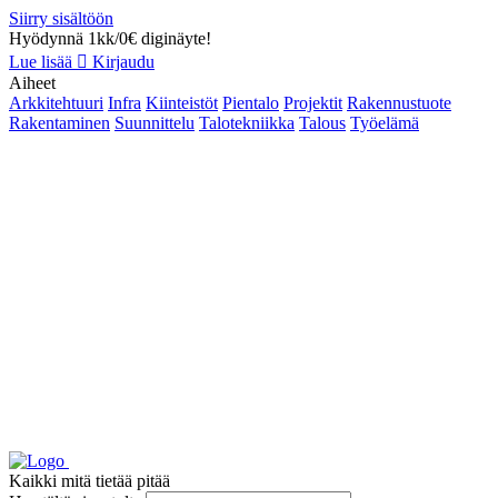
Siirry sisältöön
Hyödynnä 1kk/0€ diginäyte!
Lue lisää
Kirjaudu
Aiheet
Arkkitehtuuri
Infra
Kiinteistöt
Pientalo
Projektit
Rakennustuote
Rakentaminen
Suunnittelu
Talotekniikka
Talous
Työelämä
Kaikki mitä tietää pitää