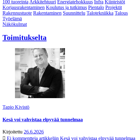
100 tuoreinta
Arkkitehtuuri
Energiatehokkuus
Infra
Kiinteistöt
Korjausrakentaminen
Koulutus ja tutkimus
Pientalo
Projektit
Rakennustuote
Rakentaminen
Suunnittelu
Talotekniikka
Talous
Työelämä
Näkökulmat
Toimitukselta
Tapio Kivistö
Kesä voi vahvistaa elpyvää tunnelmaa
Kirjoitettu
26.6.2026
Ei kommentteja
artikkeliin Kesä voi vahvistaa elpyvää tunnelmaa