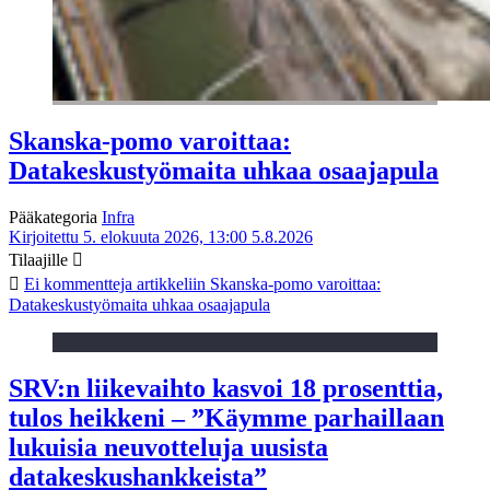
Skanska-pomo varoittaa:
Datakeskustyömaita uhkaa osaajapula
Pääkategoria
Infra
Kirjoitettu 5. elokuuta 2026, 13:00
5.8.2026
Tilaajille
Ei kommentteja
artikkeliin Skanska-pomo varoittaa:
Datakeskustyömaita uhkaa osaajapula
SRV:n liikevaihto kasvoi 18 prosenttia,
tulos heikkeni – ”Käymme parhaillaan
lukuisia neuvotteluja uusista
datakeskushankkeista”