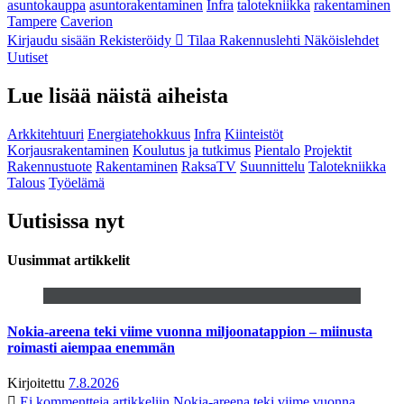
asuntokauppa
asuntorakentaminen
Infra
talotekniikka
rakentaminen
Tampere
Caverion
Kirjaudu sisään
Rekisteröidy
Tilaa Rakennuslehti
Näköislehdet
Uutiset
Lue lisää näistä aiheista
Arkkitehtuuri
Energiatehokkuus
Infra
Kiinteistöt
Korjausrakentaminen
Koulutus ja tutkimus
Pientalo
Projektit
Rakennustuote
Rakentaminen
RaksaTV
Suunnittelu
Talotekniikka
Talous
Työelämä
Uutisissa nyt
Uusimmat artikkelit
Nokia-areena teki viime vuonna miljoonatappion – miinusta
roimasti aiempaa enemmän
Kirjoitettu
7.8.2026
Ei kommentteja
artikkeliin Nokia-areena teki viime vuonna