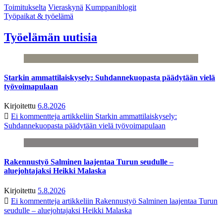
Toimitukselta
Vieraskynä
Kumppaniblogit
Työpaikat & työelämä
Työelämän uutisia
Starkin ammattilaiskysely: Suhdannekuopasta päädytään vielä
työvoimapulaan
Kirjoitettu
6.8.2026
Ei kommentteja
artikkeliin Starkin ammattilaiskysely:
Suhdannekuopasta päädytään vielä työvoimapulaan
Rakennustyö Salminen laajentaa Turun seudulle –
aluejohtajaksi Heikki Malaska
Kirjoitettu
5.8.2026
Ei kommentteja
artikkeliin Rakennustyö Salminen laajentaa Turun
seudulle – aluejohtajaksi Heikki Malaska