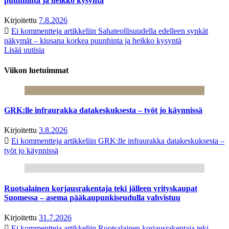
puunhinta ja heikko kysyntä
Kirjoitettu
7.8.2026
Ei kommentteja
artikkeliin Sahateollisuudella edelleen synkät
näkymät – kiusana korkea puunhinta ja heikko kysyntä
Lisää uutisia
Viikon luetuimmat
GRK:lle infraurakka datakeskuksesta – työt jo käynnissä
Kirjoitettu
3.8.2026
Ei kommentteja
artikkeliin GRK:lle infraurakka datakeskuksesta –
työt jo käynnissä
Ruotsalainen korjausrakentaja teki jälleen yrityskaupat
Suomessa – asema pääkaupunkiseudulla vahvistuu
Kirjoitettu
31.7.2026
Ei kommentteja
artikkeliin Ruotsalainen korjausrakentaja teki