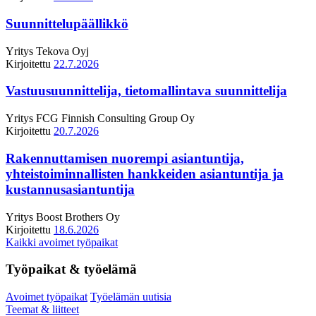
Suunnittelupäällikkö
Yritys
Tekova Oyj
Kirjoitettu
22.7.2026
Vastuusuunnittelija, tietomallintava suunnittelija
Yritys
FCG Finnish Consulting Group Oy
Kirjoitettu
20.7.2026
Rakennuttamisen nuorempi asiantuntija,
yhteistoiminnallisten hankkeiden asiantuntija ja
kustannusasiantuntija
Yritys
Boost Brothers Oy
Kirjoitettu
18.6.2026
Kaikki avoimet työpaikat
Työpaikat & työelämä
Avoimet työpaikat
Työelämän uutisia
Teemat & liitteet