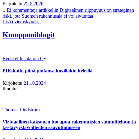
Kirjoitettu
25.6.2026
Ei kommentteja
artikkeliin Digitaalinen riippuvuus on strateginen
riski, jota Suomen rakennusala ei voi sivuuttaa
Lisää vieraskynästä
Kumppaniblogit
Recticel Insulation Oy
PIR-katto pitää pintansa kovillakin keleillä
Kirjoitettu
21.10.2024
Ilmoitus
Thomas Lindstrom
Virtuaalinen kaksonen tuo apua rakennuksien suunnitteluun ja
kestävyystavoitteiden saavuttamiseen