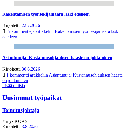
Rakentamisen työntekijämäärä laski edelleen
Kirjoitettu
22.7.2026
Ei kommentteja
artikkeliin Rakentamisen työntekijämäärä laski
edelleen
Asiantuntija: Kustannusohjauksen haaste on johtaminen
Kirjoitettu
30.6.2026
1 kommentti
artikkeliin Asiantuntija: Kustannusohjauksen haaste
on johtaminen
Lisää uutisia
Uusimmat työpaikat
Toimitusjohtaja
Yritys
KOAS
Kirjoitettu
3.8.2026