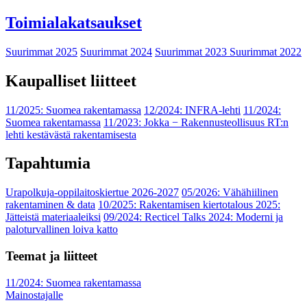
Toimialakatsaukset
Suurimmat 2025
Suurimmat 2024
Suurimmat 2023
Suurimmat 2022
Kaupalliset liitteet
11/2025: Suomea rakentamassa
12/2024: INFRA-lehti
11/2024:
Suomea rakentamassa
11/2023: Jokka − Rakennusteollisuus RT:n
lehti kestävästä rakentamisesta
Tapahtumia
Urapolkuja-oppilaitoskiertue 2026-2027
05/2026: Vähähiilinen
rakentaminen & data
10/2025: Rakentamisen kiertotalous 2025:
Jätteistä materiaaleiksi
09/2024: Recticel Talks 2024: Moderni ja
paloturvallinen loiva katto
Teemat ja liitteet
11/2024: Suomea rakentamassa
Mainostajalle