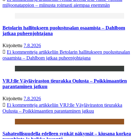
miljoonatappion – miinusta roimasti aiempaa enemmän
Betolarin hallitukseen puolustusalan osaamista – Dahlbom
jatkaa puheenjohtajana
Kirjoitettu
7.8.2026
Ei kommentteja
artikkeliin Betolarin hallitukseen puolustusalan
osaamista – Dahlbom jatkaa puheenjohtajana
VRJ:lle Väyläviraston tieurakka Oulusta – Poikkimaantien
parantaminen jatkuu
Kirjoitettu
7.8.2026
Ei kommentteja
artikkeliin VRJ:lle Väyläviraston tieurakka
Oulusta – Poikkimaantien parantaminen jatkuu
Sahateollisuudella edelleen synkät näkymät – kiusana korkea