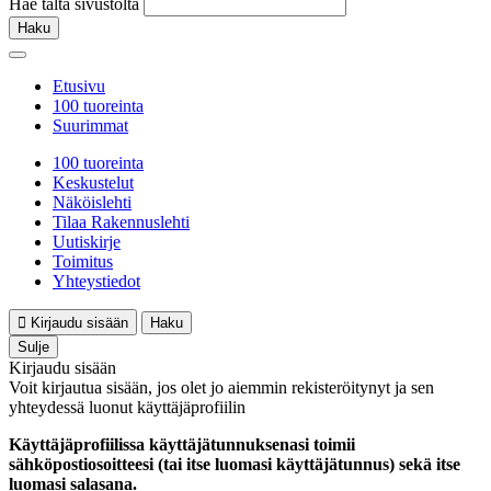
Hae tältä sivustolta
Haku
Etusivu
100 tuoreinta
Suurimmat
100 tuoreinta
Keskustelut
Näköislehti
Tilaa Rakennuslehti
Uutiskirje
Toimitus
Yhteystiedot
Kirjaudu sisään
Haku
Sulje
Kirjaudu sisään
Voit kirjautua sisään, jos olet jo aiemmin rekisteröitynyt ja sen
yhteydessä luonut käyttäjäprofiilin
Käyttäjäprofiilissa käyttäjätunnuksenasi toimii
sähköpostiosoitteesi (tai itse luomasi käyttäjätunnus) sekä itse
luomasi salasana.