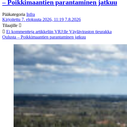
– Poikkimaantien parantaminen jatkuu
Pääkategoria
Infra
Kirjoitettu 7. elokuuta 2026, 11:19
7.8.2026
Tilaajille
Ei kommentteja
artikkeliin VRJ:lle Väyläviraston tieurakka
Oulusta – Poikkimaantien parantaminen jatkuu