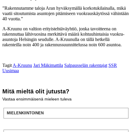
”Rakennutamme taloja Aran hyväksymällä korkotukilainalla, mikä
vaatii sitoutumista asuntojen pitämiseen vuokrauskäytössä vähintään
40 vuotta.”
A-Kruunu on valtion erityistehtäväyhtiö, jonka tavoitteena on
rakennuttaa lähivuosina merkittävä määrä kohtuuhintaisia vuokra-
asuntoja Helsingin seudulle. A-Kruunulla on tällä hetkellä
rakenteilla noin 400 ja rakennussuunnittelussa noin 600 asuntoa.
Tagit
A-Kruunu
Jari Mäkimattila
Salpausselän rakentajat
SSR
Uusimaa
Mitä mieltä olit jutusta?
Vastaa ensimmäisenä mieleen tuleva
MIELENKIINTOINEN