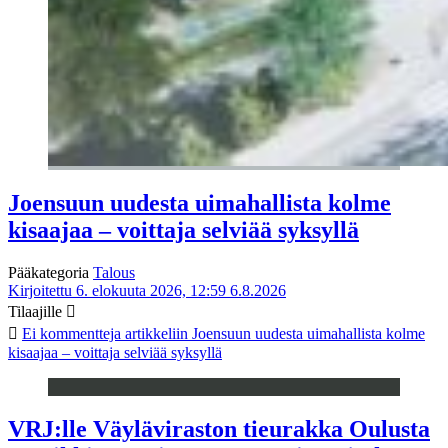
Joensuun uudesta uimahallista kolme
kisaajaa – voittaja selviää syksyllä
Pääkategoria
Talous
Kirjoitettu 6. elokuuta 2026, 12:59
6.8.2026
Tilaajille
Ei kommentteja
artikkeliin Joensuun uudesta uimahallista kolme
kisaajaa – voittaja selviää syksyllä
VRJ:lle Väyläviraston tieurakka Oulusta