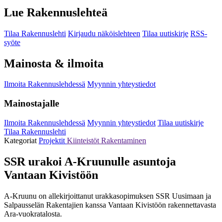
Lue Rakennuslehteä
Tilaa Rakennuslehti
Kirjaudu näköislehteen
Tilaa uutiskirje
RSS-
syöte
Mainosta & ilmoita
Ilmoita Rakennuslehdessä
Myynnin yhteystiedot
Mainostajalle
Ilmoita Rakennuslehdessä
Myynnin yhteystiedot
Tilaa uutiskirje
Tilaa Rakennuslehti
Kategoriat
Projektit
Kiinteistöt
Rakentaminen
SSR urakoi A-Kruunulle asuntoja
Vantaan Kivistöön
A-Kruunu on allekirjoittanut urakkasopimuksen SSR Uusimaan ja
Salpausselän Rakentajien kanssa Vantaan Kivistöön rakennettavasta
Ara-vuokratalosta.