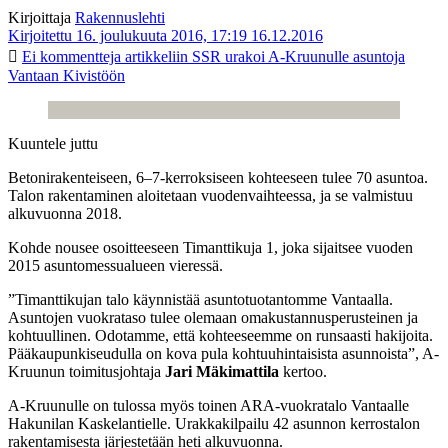
Kirjoittaja
Rakennuslehti
Kirjoitettu 16. joulukuuta 2016, 17:19
16.12.2016
Ei kommentteja
artikkeliin SSR urakoi A-Kruunulle asuntoja
Vantaan Kivistöön
Kuuntele juttu
Betonirakenteiseen, 6–7-kerroksiseen kohteeseen tulee 70 asuntoa.
Talon rakentaminen aloitetaan vuodenvaihteessa, ja se valmistuu
alkuvuonna 2018.
Kohde nousee osoitteeseen Timanttikuja 1, joka sijaitsee vuoden
2015 asuntomessualueen vieressä.
”Timanttikujan talo käynnistää asuntotuotantomme Vantaalla.
Asuntojen vuokrataso tulee olemaan omakustannusperusteinen ja
kohtuullinen. Odotamme, että kohteeseemme on runsaasti hakijoita.
Pääkaupunkiseudulla on kova pula kohtuuhintaisista asunnoista”, A-
Kruunun toimitusjohtaja
Jari Mäkimattila
kertoo.
A-Kruunulle on tulossa myös toinen ARA-vuokratalo Vantaalle
Hakunilan Kaskelantielle. Urakkakilpailu 42 asunnon kerrostalon
rakentamisesta järjestetään heti alkuvuonna.