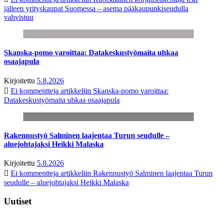
jälleen yrityskaupat Suomessa – asema pääkaupunkiseudulla
vahvistuu
Skanska-pomo varoittaa: Datakeskustyömaita uhkaa
osaajapula
Kirjoitettu
5.8.2026
Ei kommentteja
artikkeliin Skanska-pomo varoittaa:
Datakeskustyömaita uhkaa osaajapula
Rakennustyö Salminen laajentaa Turun seudulle –
aluejohtajaksi Heikki Malaska
Kirjoitettu
5.8.2026
Ei kommentteja
artikkeliin Rakennustyö Salminen laajentaa Turun
seudulle – aluejohtajaksi Heikki Malaska
Uutiset