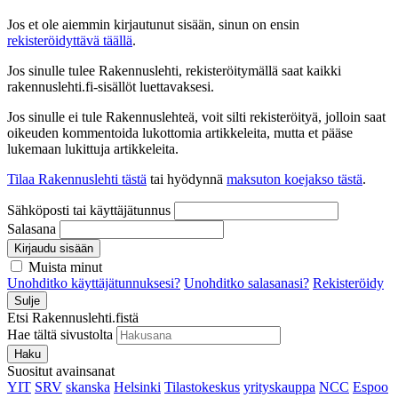
Jos et ole aiemmin kirjautunut sisään, sinun on ensin
rekisteröidyttävä täällä
.
Jos sinulle tulee Rakennuslehti, rekisteröitymällä saat kaikki
rakennuslehti.fi-sisällöt luettavaksesi.
Jos sinulle ei tule Rakennuslehteä, voit silti rekisteröityä, jolloin saat
oikeuden kommentoida lukottomia artikkeleita, mutta et pääse
lukemaan lukittuja artikkeleita.
Tilaa Rakennuslehti tästä
tai hyödynnä
maksuton koejakso tästä
.
Sähköposti tai käyttäjätunnus
Salasana
Kirjaudu sisään
Muista minut
Unohditko käyttäjätunnuksesi?
Unohditko salasanasi?
Rekisteröidy
Sulje
Etsi Rakennuslehti.fistä
Hae tältä sivustolta
Haku
Suositut avainsanat
YIT
SRV
skanska
Helsinki
Tilastokeskus
yrityskauppa
NCC
Espoo