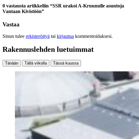
0 vastausta artikkeliin “SSR urakoi A-Kruunulle asuntoja
Vantaan Kivistöön”
Vastaa
Sinun tulee
rekisteröityä
tai
kirjautua
kommentoidaksesi.
Rakennuslehden luetuimmat
Tänään
Tällä viikolla
Tässä kuussa