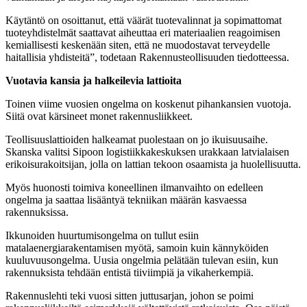
Käytäntö on osoittanut, että väärät tuotevalinnat ja sopimattomat
tuoteyhdistelmät saattavat aiheuttaa eri materiaalien reagoimisen
kemiallisesti keskenään siten, että ne muodostavat terveydelle
haitallisia yhdisteitä”, todetaan Rakennusteollisuuden tiedotteessa.
Vuotavia kansia ja halkeilevia lattioita
Toinen viime vuosien ongelma on koskenut pihankansien vuotoja.
Siitä ovat kärsineet monet rakennusliikkeet.
Teollisuuslattioiden halkeamat puolestaan on jo ikuisuusaihe.
Skanska valitsi Sipoon logistiikkakeskuksen urakkaan latvialaisen
erikoisurakoitsijan, jolla on lattian tekoon osaamista ja huolellisuutta.
Myös huonosti toimiva koneellinen ilmanvaihto on edelleen
ongelma ja saattaa lisääntyä tekniikan määrän kasvaessa
rakennuksissa.
Ikkunoiden huurtumisongelma on tullut esiin
matalaenergiarakentamisen myötä, samoin kuin kännyköiden
kuuluvuusongelma. Uusia ongelmia pelätään tulevan esiin, kun
rakennuksista tehdään entistä tiiviimpiä ja vikaherkempiä.
Rakennuslehti teki vuosi sitten juttusarjan, johon se poimi