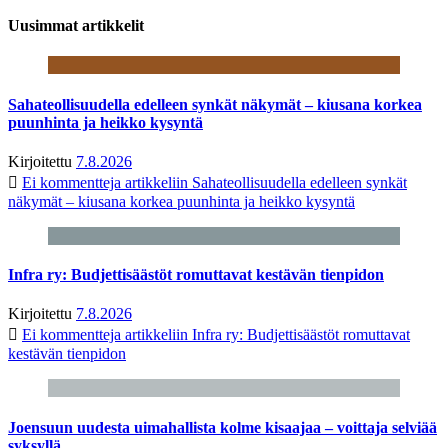
Uusimmat artikkelit
Sahateollisuudella edelleen synkät näkymät – kiusana korkea
puunhinta ja heikko kysyntä
Kirjoitettu
7.8.2026
Ei kommentteja
artikkeliin Sahateollisuudella edelleen synkät
näkymät – kiusana korkea puunhinta ja heikko kysyntä
Infra ry: Budjettisäästöt romuttavat kestävän tienpidon
Kirjoitettu
7.8.2026
Ei kommentteja
artikkeliin Infra ry: Budjettisäästöt romuttavat
kestävän tienpidon
Joensuun uudesta uimahallista kolme kisaajaa – voittaja selviää
syksyllä