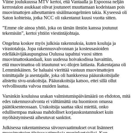
Viime joulukuussa MTV kertoi, että Vantaalla ja Espoossa neljän
kerrostalon asukkaat olivat joutuneet muuttamaan kodeistaan pois
muovimattojen aiheuttamien sisäilmaongelmien takia. Kyseessä oli
Saton kohteista, jotka NCC oli rakentanut kuusi vuotta sitten.
”Emme ole ainoa yhtiö, joka on tämän ilmiön kanssa joutunut
tekemisiin”, kertoi yhtiön viestintäjohtaja.
Ongelma koskee myös julkisia rakennuksia, kuten kouluja ja
virastotaloja. Jopa rakennusvalvonnan ja kosteusasioiden
edelläkävijäkaupungissa Oulussa tapahtui vuosi sitten
muovimattoskandaali, kun uudessa hoivakodissa havaittiin,
että muovimattoa oli irtautunut wc-tilojen lattiasta. Rakentajana oli
Lemminkäinen. Se haluaisi vierittää vastuun muovimattojen
toimittajalle ja asentajalle, joka oli hankkeessa pääurakoitsijalle
alistettu sivu-urakoitsija. Pääurakoitsija katsoo, ettei sillä ollut
velvollisuutta valvoa muiden laatua.
Varsinkin kouluissa urakan valmistumispäivämäärä on ehdoton, mitä
edes rakennusvalvonta ei välttämättä ota huomioon omassa
päätöksenteossaan. Urakoitsija saattaa siksi miettiä, onko
edullisempaa maksaa mahdolliset korjauskustannukset kuin
myöhästymisestä aiheutuvat sanktiot.
Julkisessa rakentamisessa siivousvaatimukset ovat lisänneet
muovimattojen tiiviysvaatimuksia moninkertaisiksi. Kun