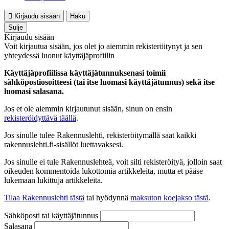
Kirjaudu sisään
Haku
Sulje
Kirjaudu sisään
Voit kirjautua sisään, jos olet jo aiemmin rekisteröitynyt ja sen
yhteydessä luonut käyttäjäprofiilin
Käyttäjäprofiilissa käyttäjätunnuksenasi toimii
sähköpostiosoitteesi (tai itse luomasi käyttäjätunnus) sekä itse
luomasi salasana.
Jos et ole aiemmin kirjautunut sisään, sinun on ensin
rekisteröidyttävä täällä
.
Jos sinulle tulee Rakennuslehti, rekisteröitymällä saat kaikki
rakennuslehti.fi-sisällöt luettavaksesi.
Jos sinulle ei tule Rakennuslehteä, voit silti rekisteröityä, jolloin saat
oikeuden kommentoida lukottomia artikkeleita, mutta et pääse
lukemaan lukittuja artikkeleita.
Tilaa Rakennuslehti tästä
tai hyödynnä
maksuton koejakso tästä
.
Sähköposti tai käyttäjätunnus
Salasana