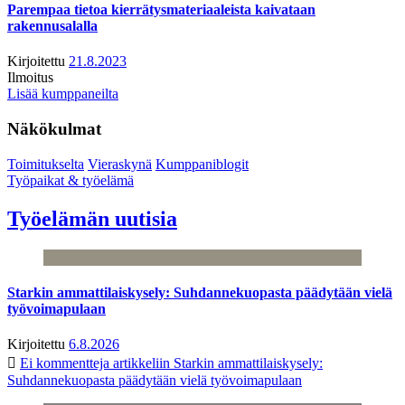
Parempaa tietoa kierrätysmateriaaleista kaivataan
rakennusalalla
Kirjoitettu
21.8.2023
Ilmoitus
Lisää kumppaneilta
Näkökulmat
Toimitukselta
Vieraskynä
Kumppaniblogit
Työpaikat & työelämä
Työelämän uutisia
Starkin ammattilaiskysely: Suhdannekuopasta päädytään vielä
työvoimapulaan
Kirjoitettu
6.8.2026
Ei kommentteja
artikkeliin Starkin ammattilaiskysely:
Suhdannekuopasta päädytään vielä työvoimapulaan