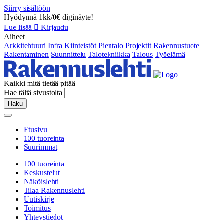
Siirry sisältöön
Hyödynnä 1kk/0€ diginäyte!
Lue lisää
Kirjaudu
Aiheet
Arkkitehtuuri
Infra
Kiinteistöt
Pientalo
Projektit
Rakennustuote
Rakentaminen
Suunnittelu
Talotekniikka
Talous
Työelämä
Kaikki mitä tietää pitää
Hae tältä sivustolta
Haku
Etusivu
100 tuoreinta
Suurimmat
100 tuoreinta
Keskustelut
Näköislehti
Tilaa Rakennuslehti
Uutiskirje
Toimitus
Yhteystiedot