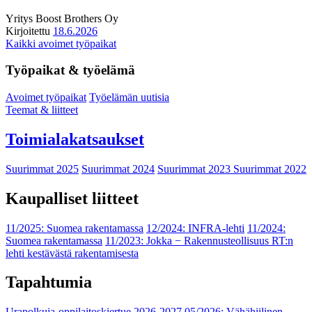
Yritys
Boost Brothers Oy
Kirjoitettu
18.6.2026
Kaikki avoimet työpaikat
Työpaikat & työelämä
Avoimet työpaikat
Työelämän uutisia
Teemat & liitteet
Toimialakatsaukset
Suurimmat 2025
Suurimmat 2024
Suurimmat 2023
Suurimmat 2022
Kaupalliset liitteet
11/2025: Suomea rakentamassa
12/2024: INFRA-lehti
11/2024:
Suomea rakentamassa
11/2023: Jokka − Rakennusteollisuus RT:n
lehti kestävästä rakentamisesta
Tapahtumia
Urapolkuja-oppilaitoskiertue 2026-2027
05/2026: Vähähiilinen