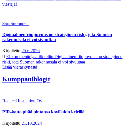
viestejä!
Sari Suominen
Digitaalinen riippuvuus on strateginen riski, jota Suomen
rakennusala ei voi sivuuttaa
Kirjoitettu
25.6.2026
Ei kommentteja
artikkeliin Digitaalinen riippuvuus on strateginen
riski, jota Suomen rakennusala ei voi sivuuttaa
Lisää vieraskynästä
Kumppaniblogit
Recticel Insulation Oy
PIR-katto pitää pintansa kovillakin keleillä
Kirjoitettu
21.10.2024