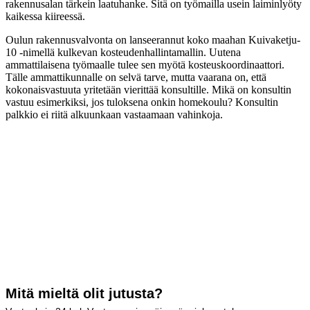
rakennusalan tärkein laatuhanke. Sitä on työmailla usein laiminlyöty
kaikessa kiireessä.
Oulun rakennusvalvonta on lanseerannut koko maahan Kuivaketju-
10 -nimellä kulkevan kosteudenhallintamallin. Uutena
ammattilaisena työmaalle tulee sen myötä kosteuskoordinaattori.
Tälle ammattikunnalle on selvä tarve, mutta vaarana on, että
kokonaisvastuuta yritetään vierittää konsultille. Mikä on konsultin
vastuu esimerkiksi, jos tuloksena onkin homekoulu? Konsultin
palkkio ei riitä alkuunkaan vastaamaan vahinkoja.
Mitä mieltä olit jutusta?