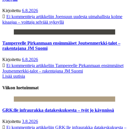
Kirjoitettu
6.8.2026
Ei kommentteja
artikkeliin Joensuun uudesta uimahallista kolme
kisaajaa – voittaja selviää syksyllä
Tampereelle Pirkanmaan ensimmäiset Joutsenmerkki-talot –
rakentajana JM Suomi
Kirjoitettu
6.8.2026
Ei kommentteja
artikkeliin Tampereelle Pirkanmaan ensimmäiset
Joutsenmerkki-talot – rakentajana JM Suomi
Lisää uutisia
Viikon luetuimmat
GRK:lle infraurakka datakeskuksesta – työt jo käynnissä
Kirjoitettu
3.8.2026
Ei kommentteja
artikkeliin GRK:lle infraurakka datakeskuksesta –