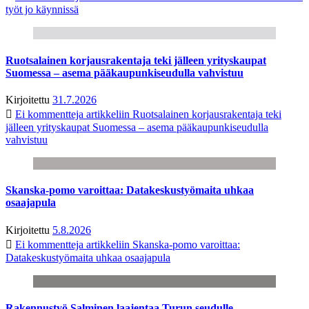
työt jo käynnissä
Ruotsalainen korjausrakentaja teki jälleen yrityskaupat
Suomessa – asema pääkaupunkiseudulla vahvistuu
Kirjoitettu
31.7.2026
Ei kommentteja
artikkeliin Ruotsalainen korjausrakentaja teki
jälleen yrityskaupat Suomessa – asema pääkaupunkiseudulla
vahvistuu
Skanska-pomo varoittaa: Datakeskustyömaita uhkaa
osaajapula
Kirjoitettu
5.8.2026
Ei kommentteja
artikkeliin Skanska-pomo varoittaa:
Datakeskustyömaita uhkaa osaajapula
Rakennustyö Salminen laajentaa Turun seudulle –