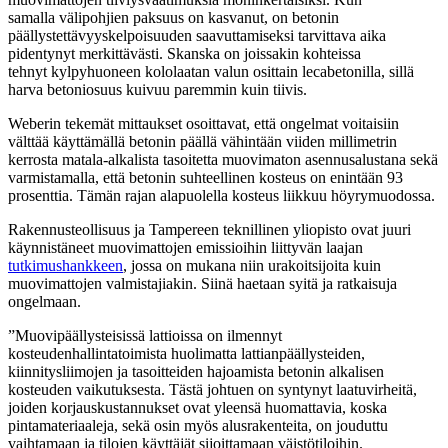
samalla välipohjien paksuus on kasvanut, on betonin
päällystettävyyskelpoisuuden saavuttamiseksi tarvittava aika
pidentynyt merkittävästi. Skanska on joissakin kohteissa
tehnyt kylpyhuoneen kololaatan valun osittain lecabetonilla, sillä
harva betoniosuus kuivuu paremmin kuin tiivis.
Weberin tekemät mittaukset osoittavat, että ongelmat voitaisiin
välttää käyttämällä betonin päällä vähintään viiden millimetrin
kerrosta matala-alkalista tasoitetta muovimaton asennusalustana sekä
varmistamalla, että betonin suhteellinen kosteus on enintään 93
prosenttia. Tämän rajan alapuolella kosteus liikkuu höyrymuodossa.
Rakennusteollisuus ja Tampereen teknillinen yliopisto ovat juuri
käynnistäneet muovimattojen emissioihin liittyvän laajan
tutkimushankkeen
, jossa on mukana niin urakoitsijoita kuin
muovimattojen valmistajiakin. Siinä haetaan syitä ja ratkaisuja
ongelmaan.
”Muovipäällysteisissä lattioissa on ilmennyt
kosteudenhallintatoimista huolimatta lattianpäällysteiden,
kiinnitysliimojen ja tasoitteiden hajoamista betonin alkalisen
kosteuden vaikutuksesta. Tästä johtuen on syntynyt laatuvirheitä,
joiden korjauskustannukset ovat yleensä huomattavia, koska
pintamateriaaleja, sekä osin myös alusrakenteita, on jouduttu
vaihtamaan ja tilojen käyttäjät sijoittamaan väistötiloihin.