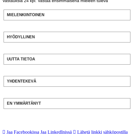
Vastauksia
24
kpl. Vastaa ensimmäisenä mieleen tuleva
MIELENKIINTOINEN
HYÖDYLLINEN
UUTTA TIETOA
YHDENTEKEVÄ
EN YMMÄRTÄNYT
Jaa Facebookissa
Jaa LinkedInissä
Lähetä linkki sähköpostilla