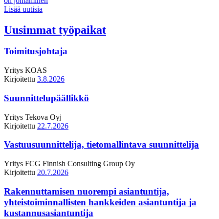
on johtaminen
Lisää uutisia
Uusimmat työpaikat
Toimitusjohtaja
Yritys
KOAS
Kirjoitettu
3.8.2026
Suunnittelupäällikkö
Yritys
Tekova Oyj
Kirjoitettu
22.7.2026
Vastuusuunnittelija, tietomallintava suunnittelija
Yritys
FCG Finnish Consulting Group Oy
Kirjoitettu
20.7.2026
Rakennuttamisen nuorempi asiantuntija,
yhteistoiminnallisten hankkeiden asiantuntija ja
kustannusasiantuntija