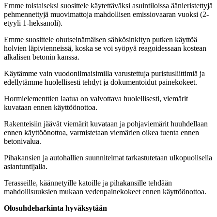
Emme toistaiseksi suosittele käytettäväksi asuintiloissa äänieristettyjä
pehmennettyjä muovimattoja mahdollisen emissiovaaran vuoksi (2-
etyyli 1-heksanoli).
Emme suosittele ohutseinämäisen sähkösinkityn putken käyttöä
holvien läpivienneissä, koska se voi syöpyä reagoidessaan kostean
alkalisen betonin kanssa.
Käytämme vain vuodonilmaisimilla varustettuja puristusliittimiä ja
edellytämme huolellisesti tehdyt ja dokumentoidut painekokeet.
Hormielementtien laatua on valvottava huolellisesti, viemärit
kuvataan ennen käyttöönottoa.
Rakenteisiin jäävät viemärit kuvataan ja pohjaviemärit huuhdellaan
ennen käyttöönottoa, varmistetaan viemärien oikea tuenta ennen
betonivalua.
Pihakansien ja autohallien suunnitelmat tarkastutetaan ulkopuolisella
asiantuntijalla.
Terasseille, käännetyille katoille ja pihakansille tehdään
mahdollisuuksien mukaan vedenpainekokeet ennen käyttöönottoa.
Olosuhdeharkinta hyväksytään