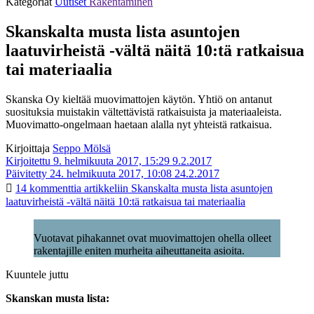
Kategoriat
Uutiset
Rakentaminen
Skanskalta musta lista asuntojen
laatuvirheistä -vältä näitä 10:tä ratkaisua
tai materiaalia
Skanska Oy kieltää muovimattojen käytön. Yhtiö on antanut
suosituksia muistakin vältettävistä ratkaisuista ja materiaaleista.
Muovimatto-ongelmaan haetaan alalla nyt yhteistä ratkaisua.
Kirjoittaja
Seppo Mölsä
Kirjoitettu 9. helmikuuta 2017, 15:29
9.2.2017
Päivitetty 24. helmikuuta 2017, 10:08
24.2.2017
14 kommenttia
artikkeliin Skanskalta musta lista asuntojen
laatuvirheistä -vältä näitä 10:tä ratkaisua tai materiaalia
Vuotavat pihakannet ovat muovimattojen ohella olleet
rakentajille eniten murheita aiheuttaneita asioita.
Kuuntele juttu
Skanskan musta lista: