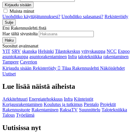
Kirjaudu sisään
Muista minut
Unohditko käyttäjätunnuksesi?
Unohditko salasanasi?
Rekisteröidy
Sulje
Etsi Rakennuslehti.fistä
Hae tältä sivustolta
Haku
Suositut avainsanat
YIT
SRV
skanska
Helsinki
Tilastokeskus
yrityskauppa
NCC
Espoo
asuntokauppa
asuntorakentaminen
Infra
talotekniikka
rakentaminen
Tampere
Caverion
Kirjaudu sisään
Rekisteröidy
Tilaa Rakennuslehti
Näköislehdet
Uutiset
Lue lisää näistä aiheista
Arkkitehtuuri
Energiatehokkuus
Infra
Kiinteistöt
Korjausrakentaminen
Koulutus ja tutkimus
Pientalo
Projektit
Rakennustuote
Rakentaminen
RaksaTV
Suunnittelu
Talotekniikka
Talous
Työelämä
Uutisissa nyt