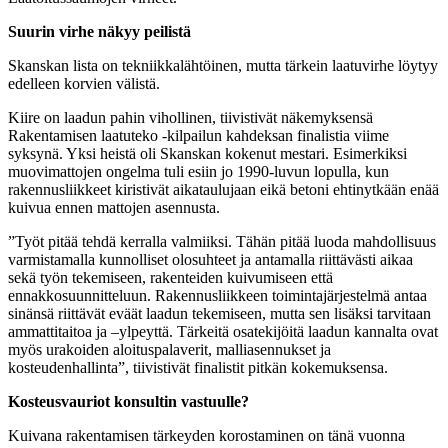
Suurin virhe näkyy peilistä
Skanskan lista on tekniikkalähtöinen, mutta tärkein laatuvirhe löytyy
edelleen korvien välistä.
Kiire on laadun pahin vihollinen, tiivistivät näkemyksensä
Rakentamisen laatuteko -kilpailun kahdeksan finalistia viime
syksynä. Yksi heistä oli Skanskan kokenut mestari. Esimerkiksi
muovimattojen ongelma tuli esiin jo 1990-luvun lopulla, kun
rakennusliikkeet kiristivät aikataulujaan eikä betoni ehtinytkään enää
kuivua ennen mattojen asennusta.
”Työt pitää tehdä kerralla valmiiksi. Tähän pitää luoda mahdollisuus
varmistamalla kunnolliset olosuhteet ja antamalla riittävästi aikaa
sekä työn tekemiseen, rakenteiden kuivumiseen että
ennakkosuunnitteluun. Rakennusliikkeen toimintajärjestelmä antaa
sinänsä riittävät eväät laadun tekemiseen, mutta sen lisäksi tarvitaan
ammattitaitoa ja –ylpeyttä. Tärkeitä osatekijöitä laadun kannalta ovat
myös urakoiden aloituspalaverit, malliasennukset ja
kosteudenhallinta”, tiivistivät finalistit pitkän kokemuksensa.
Kosteusvauriot konsultin vastuulle?
Kuivana rakentamisen tärkeyden korostaminen on tänä vuonna