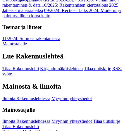
rakentaminen & data
10/2025: Rakentamisen kiertotalous 2025:
Jätteistä materiaaleiksi
09/2024: Recticel Talks 2024: Moderni ja
paloturvallinen loiva katto
Teemat ja liitteet
11/2024: Suomea rakentamassa
Mainostajalle
Lue Rakennuslehteä
Tilaa Rakennuslehti
Kirjaudu näköislehteen
Tilaa uutiskirje
RSS-
syöte
Mainosta & ilmoita
Ilmoita Rakennuslehdessä
Myynnin yhteystiedot
Mainostajalle
Ilmoita Rakennuslehdessä
Myynnin yhteystiedot
Tilaa uutiskirje
Tilaa Rakennuslehti