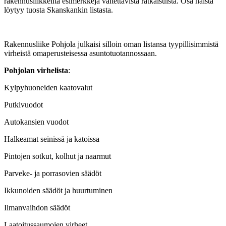
rakennusliikkeiltä esimerkkejä vältettävistä ratkaisuista. Osa näistä
löytyy tuosta Skanskankin listasta.
Rakennusliike Pohjola julkaisi silloin oman listansa tyypillisimmistä
virheistä omaperusteisessa asuntotuotannossaan.
Pohjolan virhelista
:
Kylpyhuoneiden kaatovalut
Putkivuodot
Autokansien vuodot
Halkeamat seinissä ja katoissa
Pintojen sotkut, kolhut ja naarmut
Parveke- ja porrasovien säädöt
Ikkunoiden säädöt ja huurtuminen
Ilmanvaihdon säädöt
Laatoitussaumojen virheet.