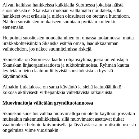
Aivan kaikissa hankkeissa kaikkialla Suomessa jokaista näistä
suosituksista ei Skanskan mukaan välttämättä noudateta, sillä
hankkeet ovat erilaisia ja niiden olosuhteet on otettava huomioon.
Näiden suositusten mukaiseen suuntaan pyritään kuitenkin
etenemään.
Helpointa suositusten noudattaminen on omassa tuotannossa, mutta
urakkakohteisiinkin Skanska esittää oman, laadukkaamman
vaihtoehdon, jos näkee suunnitelmissa riskejä.
Skanskalla on Suomessa laadun ohjausryhmä, jossa on edustajia
Skanskan linjaorganisaatiosta ja tukitoiminnoista. Ryhmän kautta
levitetään tietoa laatuun liittyvistä suosituksista ja hyvistä
käytännöistä.
Ainakin Lujatalossa on sama käytäntö ja siellä laatupäällikkö
kokoaa aktiivisesti virhepankkia vältettävistä ratkaisuista.
Muovimattoja vältetään gryndituotannossa
Skanskan suositus välttää muovimattoja on otettu käyttöön joissakin
muissakin rakennusliikkeissä, sillä muovimatot asettavat tiukat
vaatimukset betonin kuivumisella ja tässä asiassa on uutisoitu useista
ongelmista viime vuosinakin.