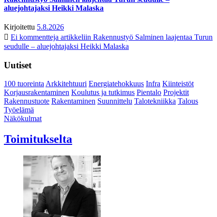
aluejohtajaksi Heikki Malaska
Kirjoitettu
5.8.2026
Ei kommentteja
artikkeliin Rakennustyö Salminen laajentaa Turun
seudulle – aluejohtajaksi Heikki Malaska
Uutiset
100 tuoreinta
Arkkitehtuuri
Energiatehokkuus
Infra
Kiinteistöt
Korjausrakentaminen
Koulutus ja tutkimus
Pientalo
Projektit
Rakennustuote
Rakentaminen
Suunnittelu
Talotekniikka
Talous
Työelämä
Näkökulmat
Toimitukselta