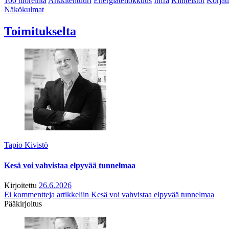
100 tuoreinta
Arkkitehtuuri
Energiatehokkuus
Infra
Kiinteistöt
Korjau
Näkökulmat
Toimitukselta
Tapio Kivistö
Kesä voi vahvistaa elpyvää tunnelmaa
Kirjoitettu
26.6.2026
Ei kommentteja
artikkeliin Kesä voi vahvistaa elpyvää tunnelmaa
Pääkirjoitus