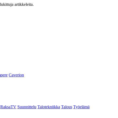
ukittuja artikkeleita.
pere
Caverion
RaksaTV
Suunnittelu
Talotekniikka
Talous
Työelämä