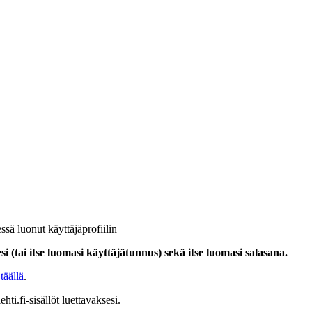
ssä luonut käyttäjäprofiilin
i (tai itse luomasi käyttäjätunnus) sekä itse luomasi salasana.
täällä
.
hti.fi-sisällöt luettavaksesi.