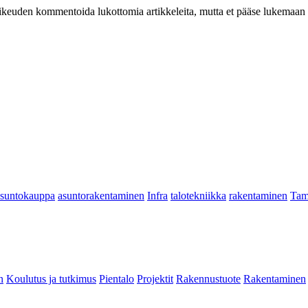
at oikeuden kommentoida lukottomia artikkeleita, mutta et pääse lukemaan l
asuntokauppa
asuntorakentaminen
Infra
talotekniikka
rakentaminen
Tam
n
Koulutus ja tutkimus
Pientalo
Projektit
Rakennustuote
Rakentaminen