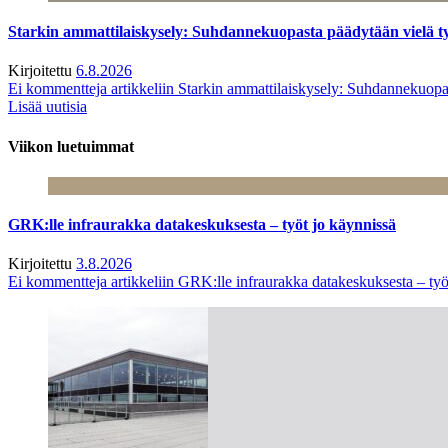
Starkin ammattilaiskysely: Suhdannekuopasta päädytään vielä 
Kirjoitettu
6.8.2026
Ei kommentteja
artikkeliin Starkin ammattilaiskysely: Suhdannekuop
Lisää uutisia
Viikon luetuimmat
GRK:lle infraurakka datakeskuksesta – työt jo käynnissä
Kirjoitettu
3.8.2026
Ei kommentteja
artikkeliin GRK:lle infraurakka datakeskuksesta – työ