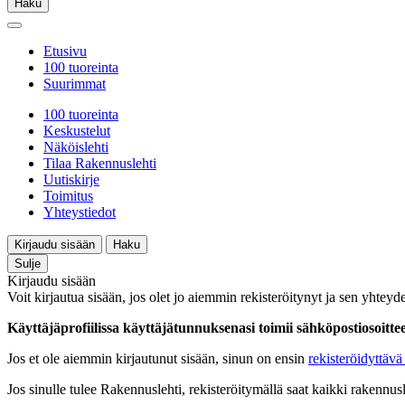
Haku
Etusivu
100 tuoreinta
Suurimmat
100 tuoreinta
Keskustelut
Näköislehti
Tilaa Rakennuslehti
Uutiskirje
Toimitus
Yhteystiedot
Kirjaudu sisään
Haku
Sulje
Kirjaudu sisään
Voit kirjautua sisään, jos olet jo aiemmin rekisteröitynyt ja sen yhteyde
Käyttäjäprofiilissa käyttäjätunnuksenasi toimii sähköpostiosoittees
Jos et ole aiemmin kirjautunut sisään, sinun on ensin
rekisteröidyttävä 
Jos sinulle tulee Rakennuslehti, rekisteröitymällä saat kaikki rakennusle