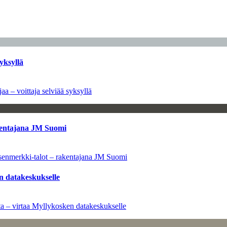
yksyllä
aa – voittaja selviää syksyllä
kentajana JM Suomi
senmerkki-talot – rakentajana JM Suomi
n datakeskukselle
a – virtaa Myllykosken datakeskukselle