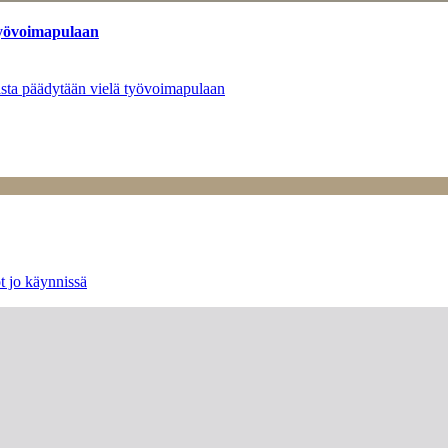
työvoimapulaan
asta päädytään vielä työvoimapulaan
t jo käynnissä