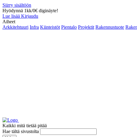
Siirry sisältöön
Hyödynnä 1kk/0€ diginäyte!
Lue lisää
Kirjaudu
Aiheet
Arkkitehtuuri
Infra
Kiinteistöt
Pientalo
Projektit
Rakennustuote
Raken
Kaikki mitä tietää pitää
Hae tältä sivustolta