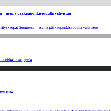
ssa – asema pääkaupunkiseudulla vahvistuu
en yrityskaupat Suomessa – asema pääkaupunkiseudulla vahvistuu
ita uhkaa osaajapula
tyy Iissä