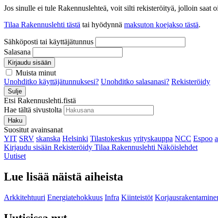
Jos sinulle ei tule Rakennuslehteä, voit silti rekisteröityä, jolloin sa
Tilaa Rakennuslehti tästä
tai hyödynnä
maksuton koejakso tästä
.
Sähköposti tai käyttäjätunnus
Salasana
Kirjaudu sisään
Muista minut
Unohditko käyttäjätunnuksesi?
Unohditko salasanasi?
Rekisteröidy
Sulje
Etsi Rakennuslehti.fistä
Hae tältä sivustolta
Haku
Suositut avainsanat
YIT
SRV
skanska
Helsinki
Tilastokeskus
yrityskauppa
NCC
Espoo
Kirjaudu sisään
Rekisteröidy
Tilaa Rakennuslehti
Näköislehdet
Uutiset
Lue lisää näistä aiheista
Arkkitehtuuri
Energiatehokkuus
Infra
Kiinteistöt
Korjausrakentamine
Uutisissa nyt