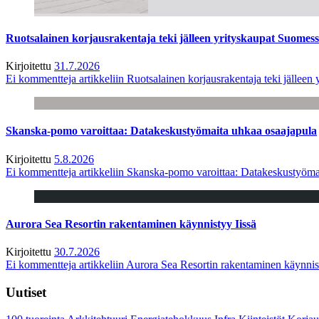
Ruotsalainen korjausrakentaja teki jälleen yrityskaupat Suome
Kirjoitettu
31.7.2026
Ei kommentteja
artikkeliin Ruotsalainen korjausrakentaja teki jälle
Skanska-pomo varoittaa: Datakeskustyömaita uhkaa osaajapula
Kirjoitettu
5.8.2026
Ei kommentteja
artikkeliin Skanska-pomo varoittaa: Datakeskustyöma
Aurora Sea Resortin rakentaminen käynnistyy Iissä
Kirjoitettu
30.7.2026
Ei kommentteja
artikkeliin Aurora Sea Resortin rakentaminen käynnis
Uutiset