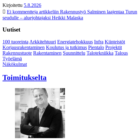
Kirjoitettu
5.8.2026
Ei kommentteja
artikkeliin Rakennustyö Salminen laajentaa Turun
seudulle – aluejohtajaksi Heikki Malaska
Uutiset
100 tuoreinta
Arkkitehtuuri
Energiatehokkuus
Infra
Kiinteistöt
Korjausrakentaminen
Koulutus ja tutkimus
Pientalo
Projektit
Rakennustuote
Rakentaminen
Suunnittelu
Talotekniikka
Talous
Työelämä
Näkökulmat
Toimitukselta