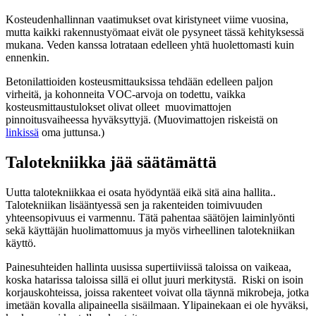
Kosteudenhallinnan vaatimukset ovat kiristyneet viime vuosina,
mutta kaikki rakennustyömaat eivät ole pysyneet tässä kehityksessä
mukana. Veden kanssa lotrataan edelleen yhtä huolettomasti kuin
ennenkin.
Betonilattioiden kosteusmittauksissa tehdään edelleen paljon
virheitä, ja kohonneita VOC-arvoja on todettu, vaikka
kosteusmittaustulokset olivat olleet muovimattojen
pinnoitusvaiheessa hyväksyttyjä. (Muovimattojen riskeistä on
linkissä
oma juttunsa.)
Talotekniikka jää säätämättä
Uutta talotekniikkaa ei osata hyödyntää eikä sitä aina hallita..
Talotekniikan lisääntyessä sen ja rakenteiden toimivuuden
yhteensopivuus ei varmennu. Tätä pahentaa säätöjen laiminlyönti
sekä käyttäjän huolimattomuus ja myös virheellinen talotekniikan
käyttö.
Painesuhteiden hallinta uusissa supertiiviissä taloissa on vaikeaa,
koska hatarissa taloissa sillä ei ollut juuri merkitystä. Riski on isoin
korjauskohteissa, joissa rakenteet voivat olla täynnä mikrobeja, jotka
imetään kovalla alipaineella sisäilmaan. Ylipainekaan ei ole hyväksi,