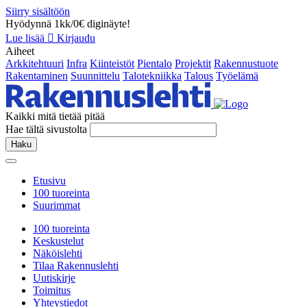
Siirry sisältöön
Hyödynnä 1kk/0€ diginäyte!
Lue lisää
Kirjaudu
Aiheet
Arkkitehtuuri
Infra
Kiinteistöt
Pientalo
Projektit
Rakennustuote
Rakentaminen
Suunnittelu
Talotekniikka
Talous
Työelämä
Kaikki mitä tietää pitää
Hae tältä sivustolta
Haku
Etusivu
100 tuoreinta
Suurimmat
100 tuoreinta
Keskustelut
Näköislehti
Tilaa Rakennuslehti
Uutiskirje
Toimitus
Yhteystiedot