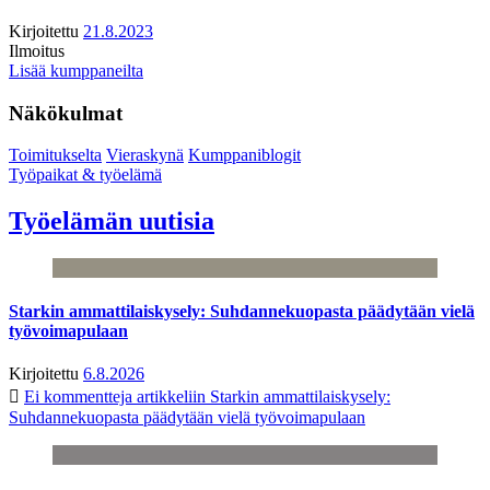
Kirjoitettu
21.8.2023
Ilmoitus
Lisää kumppaneilta
Näkökulmat
Toimitukselta
Vieraskynä
Kumppaniblogit
Työpaikat & työelämä
Työelämän uutisia
Starkin ammattilaiskysely: Suhdannekuopasta päädytään vielä
työvoimapulaan
Kirjoitettu
6.8.2026
Ei kommentteja
artikkeliin Starkin ammattilaiskysely:
Suhdannekuopasta päädytään vielä työvoimapulaan