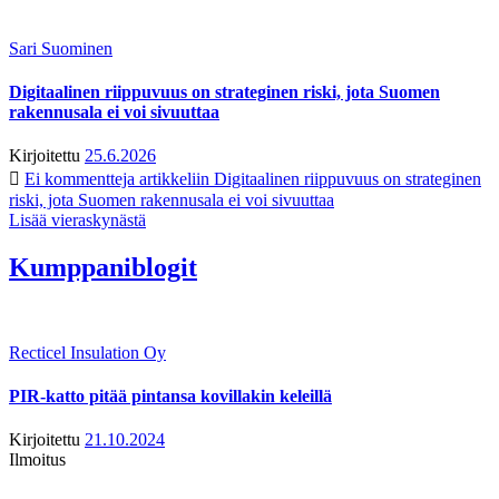
Sari Suominen
Digitaalinen riippuvuus on strateginen riski, jota Suomen
rakennusala ei voi sivuuttaa
Kirjoitettu
25.6.2026
Ei kommentteja
artikkeliin Digitaalinen riippuvuus on strateginen
riski, jota Suomen rakennusala ei voi sivuuttaa
Lisää vieraskynästä
Kumppaniblogit
Recticel Insulation Oy
PIR-katto pitää pintansa kovillakin keleillä
Kirjoitettu
21.10.2024
Ilmoitus