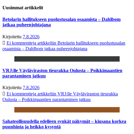
Uusimmat artikkelit
Betolarin hallitukseen puolustusalan osaamista – Dahlbom
jatkaa puheenjohtajana
Kirjoitettu
7.8.2026
Ei kommentteja
artikkeliin Betolarin hallitukseen puolustusalan
osaamista – Dahlbom jatkaa puheenjohtajana
VRJ:lle Väyläviraston tieurakka Oulusta – Poikkimaantien
parantaminen jatkuu
Kirjoitettu
7.8.2026
Ei kommentteja
artikkeliin VRJ:lle Väyläviraston tieurakka
Oulusta – Poikkimaantien parantaminen jatkuu
Sahateollisuudella edelleen synkät näkymät – kiusana korkea
puunhinta ja heikko kysyntä