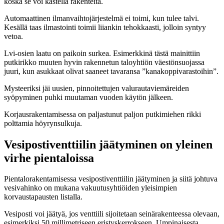
koska se voi kastella rakenteita.
Automaattinen ilmanvaihtojärjestelmä ei toimi, kun tulee talvi.
Kesällä taas ilmastointi toimii liiankin tehokkaasti, jolloin syntyy
vetoa.
Lvi-osien laatu on paikoin surkea. Esimerkkinä tästä mainittiin
putkirikko muuten hyvin rakennetun taloyhtiön väestönsuojassa
juuri, kun asukkaat olivat saaneet tavaransa ”kanakoppivarastoihin”.
Mysteeriksi jäi uusien, pinnoitettujen valurautaviemäreiden
syöpyminen puhki muutaman vuoden käytön jälkeen.
Korjausrakentamisessa on paljastunut paljon putkimiehen rikki
polttamia höyrynsulkuja.
Vesipostiventtiilin jäätyminen on yleinen
virhe pientaloissa
Pientalorakentamisessa vesipostiventtiilin jäätyminen ja siitä johtuva
vesivahinko on mukana vakuutusyhtiöiden yleisimpien
korvaustapausten listalla.
Vesiposti voi jäätyä, jos venttiili sijoitetaan seinärakenteessa olevaan,
esimerkiksi 50 millimetriseen eristyskerrokseen. Umpinaisesta