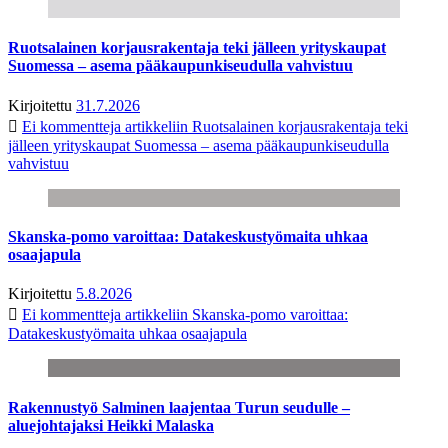
Ruotsalainen korjausrakentaja teki jälleen yrityskaupat
Suomessa – asema pääkaupunkiseudulla vahvistuu
Kirjoitettu
31.7.2026
Ei kommentteja
artikkeliin Ruotsalainen korjausrakentaja teki
jälleen yrityskaupat Suomessa – asema pääkaupunkiseudulla
vahvistuu
Skanska-pomo varoittaa: Datakeskustyömaita uhkaa
osaajapula
Kirjoitettu
5.8.2026
Ei kommentteja
artikkeliin Skanska-pomo varoittaa:
Datakeskustyömaita uhkaa osaajapula
Rakennustyö Salminen laajentaa Turun seudulle –
aluejohtajaksi Heikki Malaska