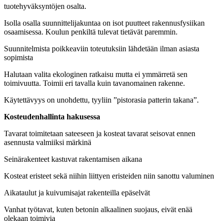
tuotehyväksyntöjen osalta.
Isolla osalla suunnittelijakuntaa on isot puutteet rakennusfysiikan
osaamisessa. Koulun penkiltä tulevat tietävät paremmin.
Suunnitelmista poikkeaviin toteutuksiin lähdetään ilman asiasta
sopimista
Halutaan valita ekologinen ratkaisu mutta ei ymmärretä sen
toimivuutta. Toimii eri tavalla kuin tavanomainen rakenne.
Käytettävyys on unohdettu, tyyliin ”pistorasia patterin takana”.
Kosteudenhallinta hakusessa
Tavarat toimitetaan sateeseen ja kosteat tavarat seisovat ennen
asennusta valmiiksi märkinä
Seinärakenteet kastuvat rakentamisen aikana
Kosteat eristeet sekä niihin liittyen eristeiden niin sanottu valuminen
Aikataulut ja kuivumisajat rakenteilla epäselvät
Vanhat työtavat, kuten betonin alkaalinen suojaus, eivät enää
olekaan toimivia