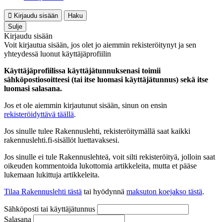
Kirjaudu sisään
Haku
Sulje
Kirjaudu sisään
Voit kirjautua sisään, jos olet jo aiemmin rekisteröitynyt ja sen
yhteydessä luonut käyttäjäprofiilin
Käyttäjäprofiilissa käyttäjätunnuksenasi toimii
sähköpostiosoitteesi (tai itse luomasi käyttäjätunnus) sekä itse
luomasi salasana.
Jos et ole aiemmin kirjautunut sisään, sinun on ensin
rekisteröidyttävä täällä
.
Jos sinulle tulee Rakennuslehti, rekisteröitymällä saat kaikki
rakennuslehti.fi-sisällöt luettavaksesi.
Jos sinulle ei tule Rakennuslehteä, voit silti rekisteröityä, jolloin saat
oikeuden kommentoida lukottomia artikkeleita, mutta et pääse
lukemaan lukittuja artikkeleita.
Tilaa Rakennuslehti tästä
tai hyödynnä
maksuton koejakso tästä
.
Sähköposti tai käyttäjätunnus
Salasana