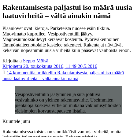
Rakentamisesta paljastui iso määrä uusia
laatuvirheitä – vältä ainakin nämä
Plaaniovet ovat kieroja. Parketeista nuosee esiin tikkua.
Muovimatto kupruilee. Vesipostiventtiili jäätyy.
Magnesiumoksidilevyt keräävät kosteutta. Pyöriväkennoinen
lämmöntalteenottolaite kastelee rakenteet. Rakentajat näyttävät
keksivän nopeammin uusia virheitä kuin pääsevät vanhoista eroon.
Kirjoittaja
Seppo Mölsä
Kirjoitettu 20. toukokuuta 2016, 11:49
20.5.2016
14 kommenttia
artikkeliin Rakentamisesta paljastui iso määrä
uusia laatuvirheitä – vältä ainakin nämä
Vesipostiventtiilin jäätyminen ja siitä johtuva
vesivahinko on yleinen rakennusvirhe. Useimmiten
pientaloja koskeva virhe on mukana vakuutusyhtiöiden
yleisimpien korvaustapausten listalla.
Kuuntele juttu
Rakentamisessa toistetaan sinnikkäästi vanhoja virheitä, mutta