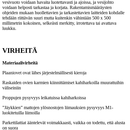
vesivuoto voidaan havaita luotettavasti ja ajoissa, ja vesijohto
voidaan helposti tarkastaa ja korjata. Rakentamismääräysten
ohjeiden mukaan huollettavien ja tarkastettavien laitteiden kohdalle
tehdään riittävän suuri mutta kuitenkin vähintään 500 x 500
millimetrin kokoinen, selkeästi merkitty, irrotettava tai avattava
luukku.
VIRHEITÄ
Materiaalivirheitä
Plaaniovet ovat lähes järjestelmällisesti kieroja
Raskaiden ovien karmien kiinnittämiset kahiharkoilla muurattuihin
väliseiniin
Proppujen pysyvyys leikatuissa kahiharkoissa
”Jäykkien” mattojen ylösnostojen liimauksien pysyvyys M1-
luokitetuilla liimoilla
Parkettilattiat ääntelevät voimakkaasti, vaikka on todettu, että alusta
on suora