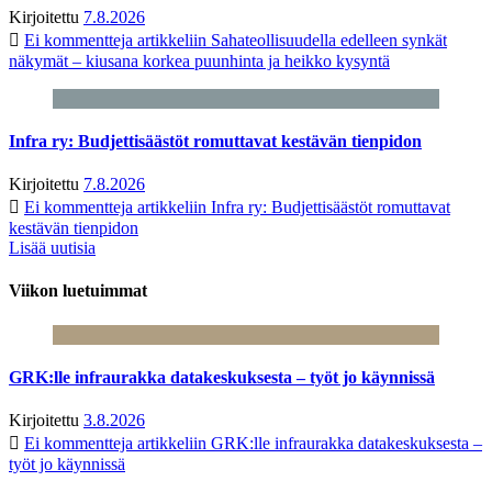
Kirjoitettu
7.8.2026
Ei kommentteja
artikkeliin Sahateollisuudella edelleen synkät
näkymät – kiusana korkea puunhinta ja heikko kysyntä
Infra ry: Budjettisäästöt romuttavat kestävän tienpidon
Kirjoitettu
7.8.2026
Ei kommentteja
artikkeliin Infra ry: Budjettisäästöt romuttavat
kestävän tienpidon
Lisää uutisia
Viikon luetuimmat
GRK:lle infraurakka datakeskuksesta – työt jo käynnissä
Kirjoitettu
3.8.2026
Ei kommentteja
artikkeliin GRK:lle infraurakka datakeskuksesta –
työt jo käynnissä