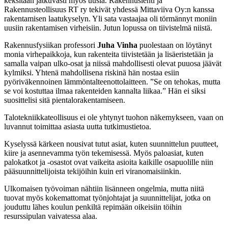
keksitään jatkuvasti myös uusia. Rakennuslehti ja
Rakennusteollisuus RT ry tekivät yhdessä Mittaviiva Oy:n kanssa
rakentamisen laatukyselyn. Yli sata vastaajaa oli törmännyt moniin
uusiin rakentamisen virheisiin. Jutun lopussa on tiivistelmä niistä.
Rakennusfysiikan professori
Juha Vinha
puolestaan on löytänyt
monia virhepaikkoja, kun rakenteita tiivistetään ja lisäeristetään ja
samalla vaipan ulko-osat ja niissä mahdollisesti olevat puuosa jäävät
kylmiksi. Yhtenä mahdollisena riskinä hän nostaa esiin
pyöriväkennoinen lämmöntalteenottolaitteen. ”Se on tehokas, mutta
se voi kostuttaa ilmaa rakenteiden kannalta liikaa.” Hän ei siksi
suosittelisi sitä pientalorakentamiseen.
Talotekniikkateollisuus ei ole yhtynyt tuohon näkemykseen, vaan on
luvannut toimittaa asiasta uutta tutkimustietoa.
Kyselyssä kärkeen nousivat tutut ­asiat, kuten suunnittelun puutteet,
kiire ja asennevamma työn tekemisessä. Myös paloasiat, kuten
palokatkot ja -osastot ovat vaikeita asioita kaikille osapuolille niin
pääsuunnittelijoista tekijöihin kuin eri viranomaisiinkin.
Ulkomaisen työvoiman nähtiin lisänneen ongelmia, mutta niitä
tuovat myös kokemattomat työnjohtajat ja suunnittelijat, jotka on
jouduttu lähes koulun penkiltä repimään oikeisiin töihin
resurssipulan vaivatessa alaa.