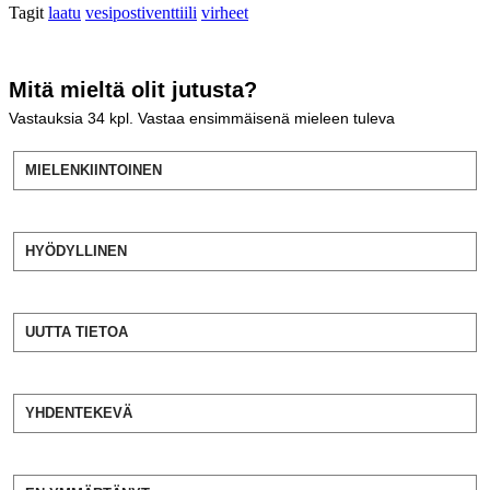
Tagit
laatu
vesipostiventtiili
virheet
Mitä mieltä olit jutusta?
Vastauksia
34
kpl. Vastaa ensimmäisenä mieleen tuleva
MIELENKIINTOINEN
HYÖDYLLINEN
UUTTA TIETOA
YHDENTEKEVÄ