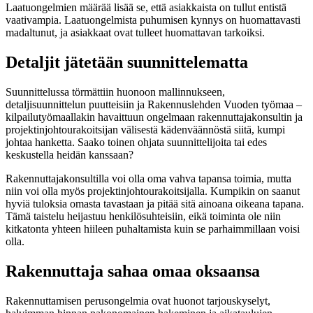
Laatuongelmien määrää lisää se, että asiakkaista on tullut entistä
vaativampia. Laatuongelmista puhumisen kynnys on huomattavasti
madaltunut, ja asiakkaat ovat tulleet huomattavan tarkoiksi.
Detaljit jätetään suunnittelematta
Suunnittelussa törmättiin huonoon mallinnukseen,
detaljisuunnittelun puutteisiin ja Rakennuslehden Vuoden työmaa –
kilpailutyömaallakin havaittuun ongelmaan rakennuttajakonsultin ja
projektinjohtourakoitsijan välisestä kädenväännöstä siitä, kumpi
johtaa hanketta. Saako toinen ohjata suunnittelijoita tai edes
keskustella heidän kanssaan?
Rakennuttajakonsultilla voi olla oma vahva tapansa toimia, mutta
niin voi olla myös projektinjohtourakoitsijalla. Kumpikin on saanut
hyviä tuloksia omasta tavastaan ja pitää sitä ainoana oikeana tapana.
Tämä taistelu heijastuu henkilösuhteisiin, eikä toiminta ole niin
kitkatonta yhteen hiileen puhaltamista kuin se parhaimmillaan voisi
olla.
Rakennuttaja sahaa omaa oksaansa
Rakennuttamisen perusongelmia ovat huonot tarjouskyselyt,