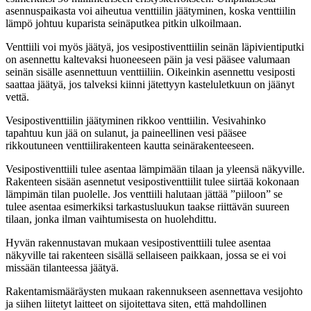
asennuspaikasta voi aiheutua venttiilin jäätyminen, koska venttiilin
lämpö johtuu kuparista seinäputkea pitkin ulkoilmaan.
Venttiili voi myös jäätyä, jos vesipostiventtiilin seinän läpivientiputki
on asennettu kaltevaksi huoneeseen päin ja vesi pääsee valumaan
seinän sisälle asennettuun venttiiliin. Oikeinkin asennettu vesiposti
saattaa jäätyä, jos talveksi kiinni jätettyyn kasteluletkuun on jäänyt
vettä.
Vesipostiventtiilin jäätyminen rikkoo venttiilin. Vesivahinko
tapahtuu kun jää on sulanut, ja paineellinen vesi pääsee
rikkoutuneen venttiilirakenteen kautta seinärakenteeseen.
Vesipostiventtiili tulee asentaa lämpimään tilaan ja yleensä näkyville.
Rakenteen sisään asennetut vesipostiventtiilit tulee siirtää kokonaan
lämpimän tilan puolelle. Jos venttiili halutaan jättää ”piiloon” se
tulee asentaa esimerkiksi tarkastusluukun taakse riittävän suureen
tilaan, jonka ilman vaihtumisesta on huolehdittu.
Hyvän rakennustavan mukaan vesipostiventtiili tulee asentaa
näkyville tai rakenteen sisällä sellaiseen paikkaan, jossa se ei voi
missään tilanteessa jäätyä.
Rakentamismääräysten mukaan rakennukseen asennettava vesijohto
ja siihen liitetyt laitteet on sijoitettava siten, että mahdollinen