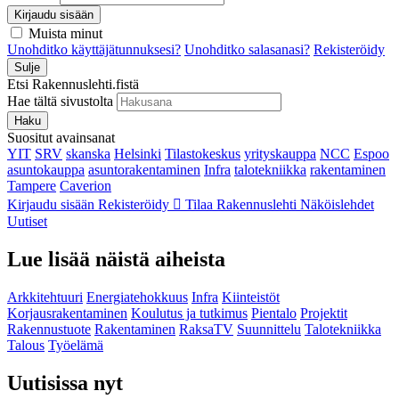
Kirjaudu sisään
Muista minut
Unohditko käyttäjätunnuksesi?
Unohditko salasanasi?
Rekisteröidy
Sulje
Etsi Rakennuslehti.fistä
Hae tältä sivustolta
Haku
Suositut avainsanat
YIT
SRV
skanska
Helsinki
Tilastokeskus
yrityskauppa
NCC
Espoo
asuntokauppa
asuntorakentaminen
Infra
talotekniikka
rakentaminen
Tampere
Caverion
Kirjaudu sisään
Rekisteröidy
Tilaa Rakennuslehti
Näköislehdet
Uutiset
Lue lisää näistä aiheista
Arkkitehtuuri
Energiatehokkuus
Infra
Kiinteistöt
Korjausrakentaminen
Koulutus ja tutkimus
Pientalo
Projektit
Rakennustuote
Rakentaminen
RaksaTV
Suunnittelu
Talotekniikka
Talous
Työelämä
Uutisissa nyt