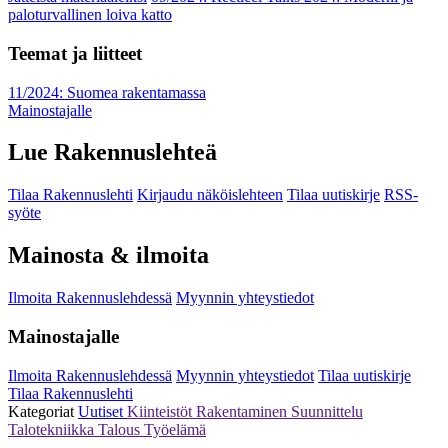
paloturvallinen loiva katto
Teemat ja liitteet
11/2024: Suomea rakentamassa
Mainostajalle
Lue Rakennuslehteä
Tilaa Rakennuslehti
Kirjaudu näköislehteen
Tilaa uutiskirje
RSS-
syöte
Mainosta & ilmoita
Ilmoita Rakennuslehdessä
Myynnin yhteystiedot
Mainostajalle
Ilmoita Rakennuslehdessä
Myynnin yhteystiedot
Tilaa uutiskirje
Tilaa Rakennuslehti
Kategoriat
Uutiset
Kiinteistöt
Rakentaminen
Suunnittelu
Talotekniikka
Talous
Työelämä