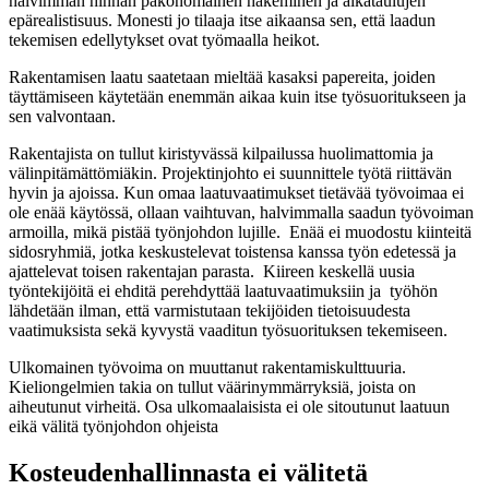
halvimman hinnan pakonomainen hakeminen ja aikataulujen
epärealistisuus. Monesti jo tilaaja itse aikaansa sen, että laadun
tekemisen edellytykset ovat työmaalla heikot.
Rakentamisen laatu saatetaan mieltää kasaksi papereita, joiden
täyttämiseen käytetään enemmän aikaa kuin itse työsuoritukseen ja
sen valvontaan.
Rakentajista on tullut kiristyvässä kilpailussa huolimattomia ja
välinpitämättömiäkin. Projektinjohto ei suunnittele työtä riittävän
hyvin ja ajoissa. Kun omaa laatuvaatimukset tietävää työvoimaa ei
ole enää käytössä, ollaan vaihtuvan, halvimmalla saadun työvoiman
armoilla, mikä pistää työnjohdon lujille. Enää ei muodostu kiinteitä
sidosryhmiä, jotka keskustelevat toistensa kanssa työn edetessä ja
ajattelevat toisen rakentajan parasta. Kiireen keskellä uusia
työntekijöitä ei ehditä perehdyttää laatuvaatimuksiin ja työhön
lähdetään ilman, että varmistutaan tekijöiden tietoisuudesta
vaatimuksista sekä kyvystä vaaditun työsuorituksen tekemiseen.
Ulkomainen työvoima on muuttanut rakentamiskulttuuria.
Kieliongelmien takia on tullut väärinymmärryksiä, joista on
aiheutunut virheitä. Osa ulkomaalaisista ei ole sitoutunut laatuun
eikä välitä työnjohdon ohjeista
Kosteudenhallinnasta ei välitetä