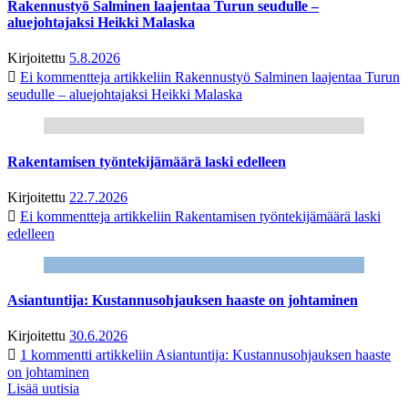
Rakennustyö Salminen laajentaa Turun seudulle –
aluejohtajaksi Heikki Malaska
Kirjoitettu
5.8.2026
Ei kommentteja
artikkeliin Rakennustyö Salminen laajentaa Turun
seudulle – aluejohtajaksi Heikki Malaska
Rakentamisen työntekijämäärä laski edelleen
Kirjoitettu
22.7.2026
Ei kommentteja
artikkeliin Rakentamisen työntekijämäärä laski
edelleen
Asiantuntija: Kustannusohjauksen haaste on johtaminen
Kirjoitettu
30.6.2026
1 kommentti
artikkeliin Asiantuntija: Kustannusohjauksen haaste
on johtaminen
Lisää uutisia