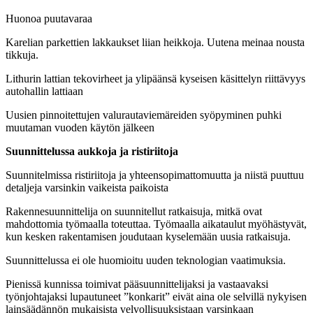
Huonoa puutavaraa
Karelian parkettien lakkaukset liian heikkoja. Uutena meinaa nousta
tikkuja.
Lithurin lattian tekovirheet ja ylipäänsä kyseisen käsittelyn riittävyys
autohallin lattiaan
Uusien pinnoitettujen valurautaviemäreiden syöpyminen puhki
muutaman vuoden käytön jälkeen
Suunnittelussa aukkoja ja ristiriitoja
Suunnitelmissa ristiriitoja ja yhteensopimattomuutta ja niistä puuttuu
detaljeja varsinkin vaikeista paikoista
Rakennesuunnittelija on suunnitellut ratkaisuja, mitkä ovat
mahdottomia työmaalla toteuttaa. Työmaalla aikataulut myöhästyvät,
kun kesken rakentamisen joudutaan kyselemään uusia ratkaisuja.
Suunnittelussa ei ole huomioitu uuden teknologian vaatimuksia.
Pienissä kunnissa toimivat pääsuunnittelijaksi ja vastaavaksi
työnjohtajaksi lupautuneet ”konkarit” eivät aina ole selvillä nykyisen
lainsäädännön mukaisista velvollisuuksistaan varsinkaan