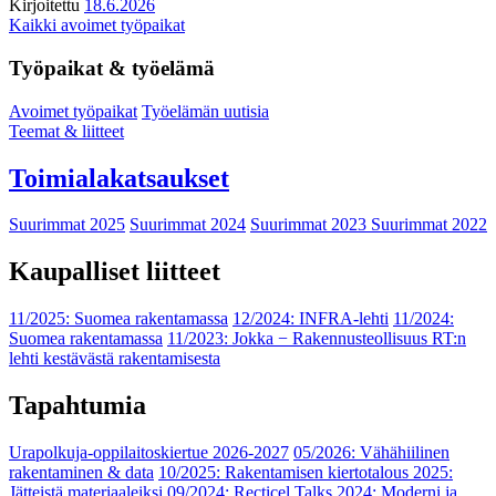
Kirjoitettu
18.6.2026
Kaikki avoimet työpaikat
Työpaikat & työelämä
Avoimet työpaikat
Työelämän uutisia
Teemat & liitteet
Toimialakatsaukset
Suurimmat 2025
Suurimmat 2024
Suurimmat 2023
Suurimmat 2022
Kaupalliset liitteet
11/2025: Suomea rakentamassa
12/2024: INFRA-lehti
11/2024:
Suomea rakentamassa
11/2023: Jokka − Rakennusteollisuus RT:n
lehti kestävästä rakentamisesta
Tapahtumia
Urapolkuja-oppilaitoskiertue 2026-2027
05/2026: Vähähiilinen
rakentaminen & data
10/2025: Rakentamisen kiertotalous 2025:
Jätteistä materiaaleiksi
09/2024: Recticel Talks 2024: Moderni ja