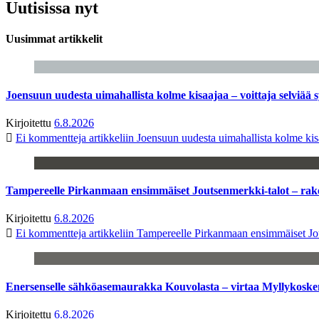
Uutisissa nyt
Uusimmat artikkelit
Joensuun uudesta uimahallista kolme kisaajaa – voittaja selviää s
Kirjoitettu
6.8.2026
Ei kommentteja
artikkeliin Joensuun uudesta uimahallista kolme kisa
Tampereelle Pirkanmaan ensimmäiset Joutsenmerkki-talot – ra
Kirjoitettu
6.8.2026
Ei kommentteja
artikkeliin Tampereelle Pirkanmaan ensimmäiset Jo
Enersenselle sähköasemaurakka Kouvolasta – virtaa Myllykoske
Kirjoitettu
6.8.2026