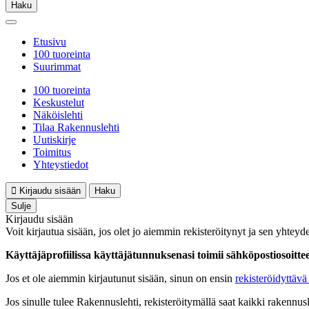
Haku
Etusivu
100 tuoreinta
Suurimmat
100 tuoreinta
Keskustelut
Näköislehti
Tilaa Rakennuslehti
Uutiskirje
Toimitus
Yhteystiedot
Kirjaudu sisään
Haku
Sulje
Kirjaudu sisään
Voit kirjautua sisään, jos olet jo aiemmin rekisteröitynyt ja sen yhteyde
Käyttäjäprofiilissa käyttäjätunnuksenasi toimii sähköpostiosoittees
Jos et ole aiemmin kirjautunut sisään, sinun on ensin
rekisteröidyttävä 
Jos sinulle tulee Rakennuslehti, rekisteröitymällä saat kaikki rakennusle