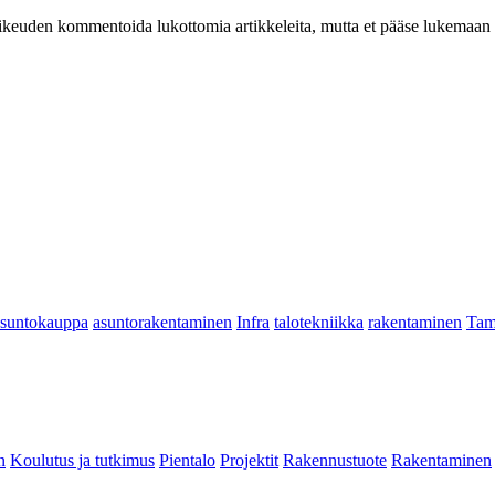
at oikeuden kommentoida lukottomia artikkeleita, mutta et pääse lukemaan l
asuntokauppa
asuntorakentaminen
Infra
talotekniikka
rakentaminen
Tam
n
Koulutus ja tutkimus
Pientalo
Projektit
Rakennustuote
Rakentaminen