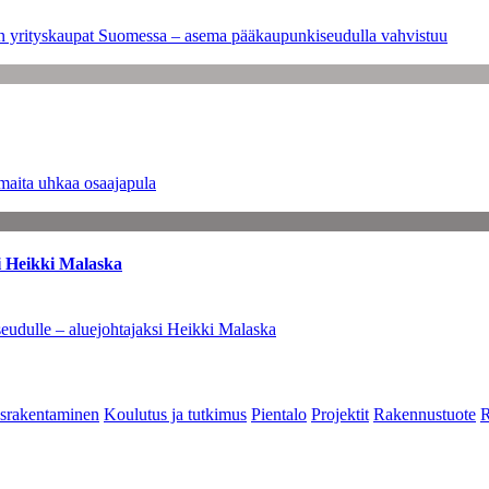
leen yrityskaupat Suomessa – asema pääkaupunkiseudulla vahvistuu
maita uhkaa osaajapula
i Heikki Malaska
eudulle – aluejohtajaksi Heikki Malaska
srakentaminen
Koulutus ja tutkimus
Pientalo
Projektit
Rakennustuote
R