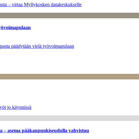
sta – virtaa Myllykosken datakeskukselle
työvoimapulaan
opasta päädytään vielä työvoimapulaan
yöt jo käynnissä
ssa – asema pääkaupunkiseudulla vahvistuu