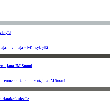
yksyllä
ajaa – voittaja selviää syksyllä
kentajana JM Suomi
utsenmerkki-talot – rakentajana JM Suomi
n datakeskukselle