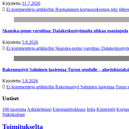
Kirjoitettu
31.7.2026
Ei kommentteja
artikkeliin Ruotsalainen korjausrakentaja teki jäl
Skanska-pomo varoittaa: Datakeskustyömaita uhkaa osaajapula
Kirjoitettu
5.8.2026
Ei kommentteja
artikkeliin Skanska-pomo varoittaa: Datakeskustyö
Rakennustyö Salminen laajentaa Turun seudulle – aluejohtajaks
Kirjoitettu
5.8.2026
Ei kommentteja
artikkeliin Rakennustyö Salminen laajentaa Turun s
Uutiset
100 tuoreinta
Arkkitehtuuri
Energiatehokkuus
Infra
Kiinteistöt
Korjau
Näkökulmat
Toimitukselta