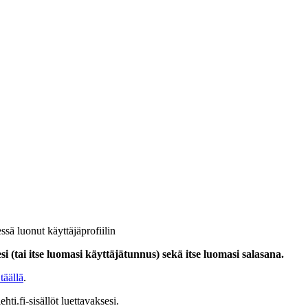
ssä luonut käyttäjäprofiilin
i (tai itse luomasi käyttäjätunnus) sekä itse luomasi salasana.
täällä
.
hti.fi-sisällöt luettavaksesi.