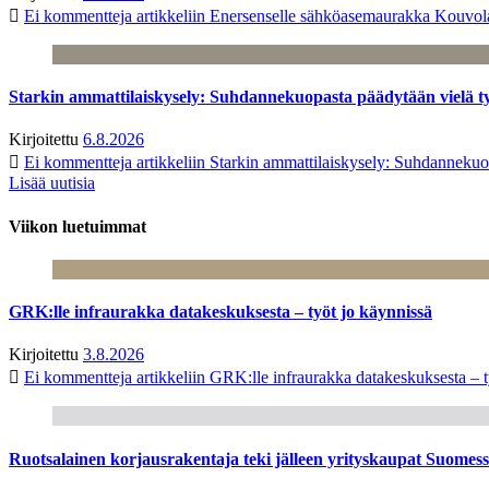
Ei kommentteja
artikkeliin Enersenselle sähköasemaurakka Kouvola
Starkin ammattilaiskysely: Suhdannekuopasta päädytään vielä 
Kirjoitettu
6.8.2026
Ei kommentteja
artikkeliin Starkin ammattilaiskysely: Suhdanneku
Lisää uutisia
Viikon luetuimmat
GRK:lle infraurakka datakeskuksesta – työt jo käynnissä
Kirjoitettu
3.8.2026
Ei kommentteja
artikkeliin GRK:lle infraurakka datakeskuksesta – t
Ruotsalainen korjausrakentaja teki jälleen yrityskaupat Suome