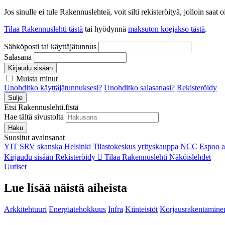
Jos sinulle ei tule Rakennuslehteä, voit silti rekisteröityä, jolloin sa
Tilaa Rakennuslehti tästä
tai hyödynnä
maksuton koejakso tästä
.
Sähköposti tai käyttäjätunnus
Salasana
Kirjaudu sisään
Muista minut
Unohditko käyttäjätunnuksesi?
Unohditko salasanasi?
Rekisteröidy
Sulje
Etsi Rakennuslehti.fistä
Hae tältä sivustolta
Haku
Suositut avainsanat
YIT
SRV
skanska
Helsinki
Tilastokeskus
yrityskauppa
NCC
Espoo
Kirjaudu sisään
Rekisteröidy
Tilaa Rakennuslehti
Näköislehdet
Uutiset
Lue lisää näistä aiheista
Arkkitehtuuri
Energiatehokkuus
Infra
Kiinteistöt
Korjausrakentamine