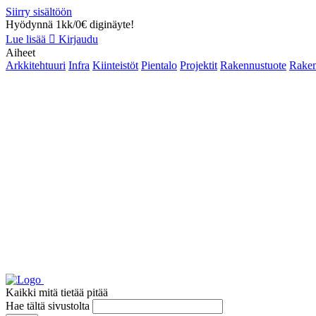
Siirry sisältöön
Hyödynnä 1kk/0€ diginäyte!
Lue lisää
Kirjaudu
Aiheet
Arkkitehtuuri
Infra
Kiinteistöt
Pientalo
Projektit
Rakennustuote
Raken
Kaikki mitä tietää pitää
Hae tältä sivustolta