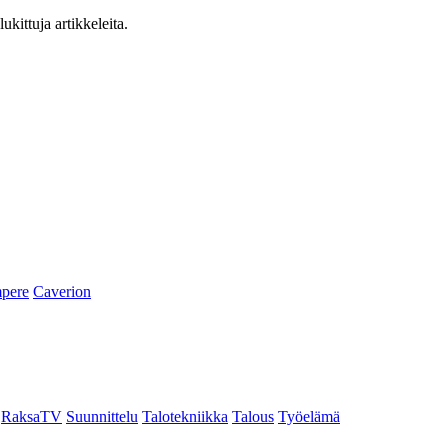
ukittuja artikkeleita.
pere
Caverion
RaksaTV
Suunnittelu
Talotekniikka
Talous
Työelämä