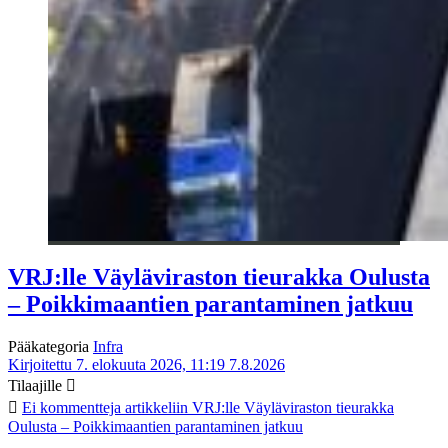
VRJ:lle Väyläviraston tieurakka Oulusta
– Poikkimaantien parantaminen jatkuu
Pääkategoria
Infra
Kirjoitettu 7. elokuuta 2026, 11:19
7.8.2026
Tilaajille
Ei kommentteja
artikkeliin VRJ:lle Väyläviraston tieurakka
Oulusta – Poikkimaantien parantaminen jatkuu