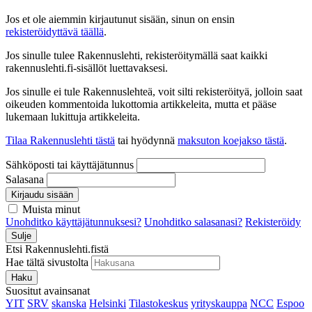
Jos et ole aiemmin kirjautunut sisään, sinun on ensin
rekisteröidyttävä täällä
.
Jos sinulle tulee Rakennuslehti, rekisteröitymällä saat kaikki
rakennuslehti.fi-sisällöt luettavaksesi.
Jos sinulle ei tule Rakennuslehteä, voit silti rekisteröityä, jolloin saat
oikeuden kommentoida lukottomia artikkeleita, mutta et pääse
lukemaan lukittuja artikkeleita.
Tilaa Rakennuslehti tästä
tai hyödynnä
maksuton koejakso tästä
.
Sähköposti tai käyttäjätunnus
Salasana
Kirjaudu sisään
Muista minut
Unohditko käyttäjätunnuksesi?
Unohditko salasanasi?
Rekisteröidy
Sulje
Etsi Rakennuslehti.fistä
Hae tältä sivustolta
Haku
Suositut avainsanat
YIT
SRV
skanska
Helsinki
Tilastokeskus
yrityskauppa
NCC
Espoo