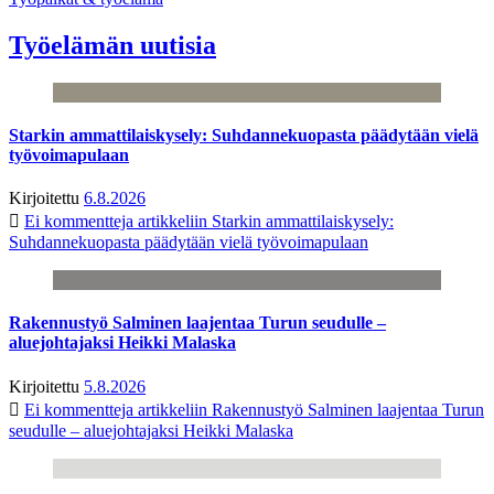
Työelämän uutisia
Starkin ammattilaiskysely: Suhdannekuopasta päädytään vielä
työvoimapulaan
Kirjoitettu
6.8.2026
Ei kommentteja
artikkeliin Starkin ammattilaiskysely:
Suhdannekuopasta päädytään vielä työvoimapulaan
Rakennustyö Salminen laajentaa Turun seudulle –
aluejohtajaksi Heikki Malaska
Kirjoitettu
5.8.2026
Ei kommentteja
artikkeliin Rakennustyö Salminen laajentaa Turun
seudulle – aluejohtajaksi Heikki Malaska