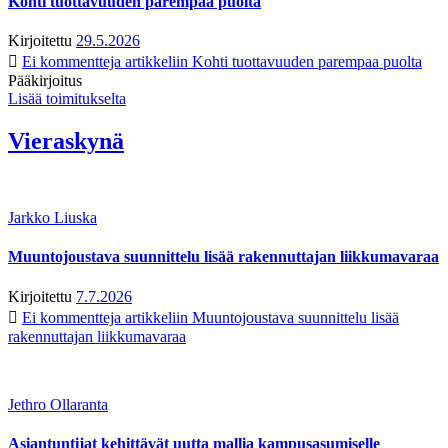
Kohti tuottavuuden parempaa puolta
Kirjoitettu
29.5.2026
Ei kommentteja
artikkeliin Kohti tuottavuuden parempaa puolta
Pääkirjoitus
Lisää toimitukselta
Vieraskynä
Jarkko Liuska
Muuntojoustava suunnittelu lisää rakennuttajan liikkumavaraa
Kirjoitettu
7.7.2026
Ei kommentteja
artikkeliin Muuntojoustava suunnittelu lisää
rakennuttajan liikkumavaraa
Jethro Ollaranta
Asiantuntijat kehittävät uutta mallia kampusasumiselle