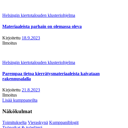
Helsingin kiertotalouden klusteriohjelma
Materiaaleista parhain on olemassa oleva
Kirjoitettu
18.9.2023
Ilmoitus
Helsingin kiertotalouden klusteriohjelma
Parempaa tietoa kierrätysmateriaaleista kaivataan
rakennusalalla
Kirjoitettu
21.8.2023
Ilmoitus
Lisää kumppaneilta
Näkökulmat
Toimitukselta
Vieraskynä
Kumppaniblogit
Työpaikat & työelämä