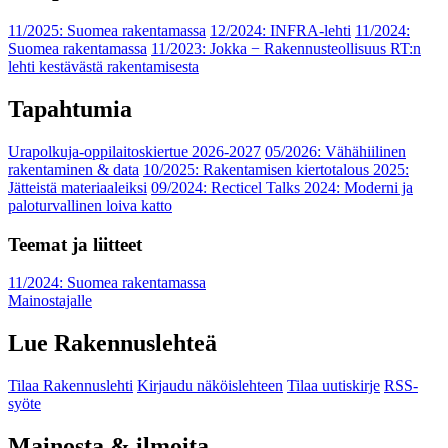
11/2025: Suomea rakentamassa
12/2024: INFRA-lehti
11/2024:
Suomea rakentamassa
11/2023: Jokka − Rakennusteollisuus RT:n
lehti kestävästä rakentamisesta
Tapahtumia
Urapolkuja-oppilaitoskiertue 2026-2027
05/2026: Vähähiilinen
rakentaminen & data
10/2025: Rakentamisen kiertotalous 2025:
Jätteistä materiaaleiksi
09/2024: Recticel Talks 2024: Moderni ja
paloturvallinen loiva katto
Teemat ja liitteet
11/2024: Suomea rakentamassa
Mainostajalle
Lue Rakennuslehteä
Tilaa Rakennuslehti
Kirjaudu näköislehteen
Tilaa uutiskirje
RSS-
syöte
Mainosta & ilmoita