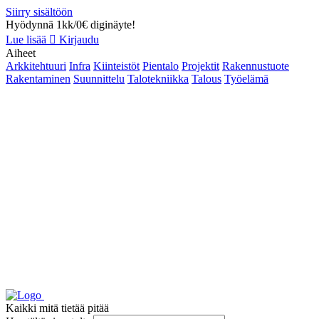
Siirry sisältöön
Hyödynnä 1kk/0€ diginäyte!
Lue lisää
Kirjaudu
Aiheet
Arkkitehtuuri
Infra
Kiinteistöt
Pientalo
Projektit
Rakennustuote
Rakentaminen
Suunnittelu
Talotekniikka
Talous
Työelämä
Kaikki mitä tietää pitää