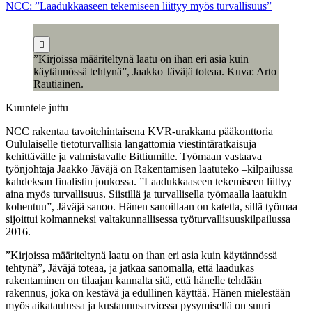
NCC: ”Laadukkaaseen tekemiseen liittyy myös turvallisuus”
”Kirjoissa määriteltynä laatu on ihan eri asia kuin
käytännössä tehtynä”, Jaakko Jäväjä toteaa. Kuva: Arto
Rautiainen.
Kuuntele juttu
NCC rakentaa tavoitehintaisena KVR-urakkana pääkonttoria
Oululaiselle tietoturvallisia langattomia viestintäratkaisuja
kehittävälle ja valmistavalle Bittiumille. Työmaan vastaava
työnjohtaja Jaakko Jäväjä on Rakentamisen laatuteko –kilpailussa
kahdeksan finalistin joukossa. ”Laadukkaaseen tekemiseen liittyy
aina myös turvallisuus. Siistillä ja turvallisella työmaalla laatukin
kohentuu”, Jäväjä sanoo. Hänen sanoillaan on katetta, sillä työmaa
sijoittui kolmanneksi valtakunnallisessa työturvallisuuskilpailussa
2016.
”Kirjoissa määriteltynä laatu on ihan eri asia kuin käytännössä
tehtynä”, Jäväjä toteaa, ja jatkaa sanomalla, että laadukas
rakentaminen on tilaajan kannalta sitä, että hänelle tehdään
rakennus, joka on kestävä ja edullinen käyttää. Hänen mielestään
myös aikataulussa ja kustannusarviossa pysymisellä on suuri