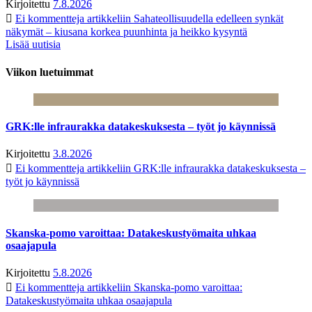
Kirjoitettu
7.8.2026
Ei kommentteja
artikkeliin Sahateollisuudella edelleen synkät
näkymät – kiusana korkea puunhinta ja heikko kysyntä
Lisää uutisia
Viikon luetuimmat
GRK:lle infraurakka datakeskuksesta – työt jo käynnissä
Kirjoitettu
3.8.2026
Ei kommentteja
artikkeliin GRK:lle infraurakka datakeskuksesta –
työt jo käynnissä
Skanska-pomo varoittaa: Datakeskustyömaita uhkaa
osaajapula
Kirjoitettu
5.8.2026
Ei kommentteja
artikkeliin Skanska-pomo varoittaa:
Datakeskustyömaita uhkaa osaajapula