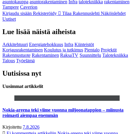
asuntokauppa
asuntorakentaminen
Infra
talotekniikka
rakentaminen
Tampere
Caverion
Kirjaudu sisään
Rekisteröidy
Tilaa Rakennuslehti
Näköislehdet
Uutiset
Lue lisää näistä aiheista
Arkkitehtuuri
Energiatehokkuus
Infra
Kiinteistöt
Korjausrakentaminen
Koulutus ja tutkimus
Pientalo
Projektit
Rakennustuote
Rakentaminen
RaksaTV
Suunnittelu
Talotekniikka
Talous
Työelämä
Uutisissa nyt
Uusimmat artikkelit
Nokia-areena teki viime vuonna miljoonatappion – miinusta
roimasti aiempaa enemmän
Kirjoitettu
7.8.2026
Ei kommentteja
artikkeliin Nokia-areena teki viime vuonna