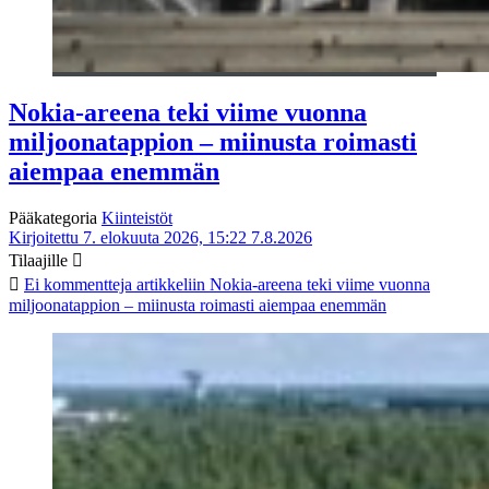
Nokia-areena teki viime vuonna
miljoonatappion – miinusta roimasti
aiempaa enemmän
Pääkategoria
Kiinteistöt
Kirjoitettu 7. elokuuta 2026, 15:22
7.8.2026
Tilaajille
Ei kommentteja
artikkeliin Nokia-areena teki viime vuonna
miljoonatappion – miinusta roimasti aiempaa enemmän