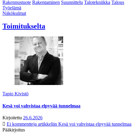
Rakennustuote
Rakentaminen
Suunnittelu
Talotekniikka
Talous
Työelämä
Näkökulmat
Toimitukselta
Tapio Kivistö
Kesä voi vahvistaa elpyvää tunnelmaa
Kirjoitettu
26.6.2026
Ei kommentteja
artikkeliin Kesä voi vahvistaa elpyvää tunnelmaa
Pääkirjoitus