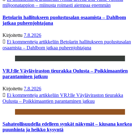
miljoonatappion – miinusta roimasti aiempaa enemmän
Betolarin hallitukseen puolustusalan osaamista – Dahlbom
jatkaa puheenjohtajana
Kirjoitettu
7.8.2026
Ei kommentteja
artikkeliin Betolarin hallitukseen puolustusalan
osaamista – Dahlbom jatkaa puheenjohtajana
VRJ:lle Väyläviraston tieurakka Oulusta – Poikkimaantien
parantaminen jatkuu
Kirjoitettu
7.8.2026
Ei kommentteja
artikkeliin VRJ:lle Väyläviraston tieurakka
Oulusta – Poikkimaantien parantaminen jatkuu
Sahateollisuudella edelleen synkät näkymät – kiusana korkea
puunhinta ja heikko kysyntä