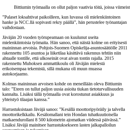
Bittiumin työmaalla on ollut paljon vaativia töitä, joissa viimeis
”Palaset loksahtivat paikoilleen, kun luvassa oli mielenkiintoinen
hanke ja NCC.llä sopivasti rekry päällä”, hän perustelee työnantajan
vaihdostaan.
Jäväjän 20 vuoden työrupeamaan on kuulunut useita
mielenkiintoisia työmaita. Hän sanoo, että näistä kolme on erityisesti
maininnan arvoisia. Pohjois-Suomen Opiskelija-asuntosäätiölle 2011
rakennettu 105 asuntoa ja liiketilaa käsittävä rakennus tehtiin niin
ahtaalle tontille, että ulkoseinät ovat aivan tontin rajalla. 2015
rakennettu Muhoksen ammattikoulu oli Jäväjän mielestä
erikoisempaa tekemistä, sillä mukana oli muun muassa
autokorjaamo.
Kolmas maininnan arvoisen kohde on meneillään oleva Bittiumin
talo: ”Eteen on tullut paljon uusia asioita tiukan tietoturvallisuuden
kannalta. Lisäksi tällä työmaalla ovat korostunut asiakkuus ja
yhteistyö tilaajan kanssa.”
Harrastuksistaan Jäväjä sanoo: ”Kesällä moottoripyöräily ja talvella
moottorikelkkailu. Kesälomallani tein Hondan tuhatkuutioisella
matkaendurollani 8 500 kilometrin ajomatkan viidessä päivässä.”
Lisäksi Jäväjä mainitsee harrastuksekseen lasten jalkapalloilun