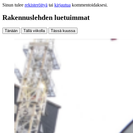
Sinun tulee
rekisteröityä
tai
kirjautua
kommentoidaksesi.
Rakennuslehden luetuimmat
Tänään
Tällä viikolla
Tässä kuussa