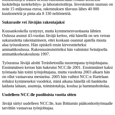
luokiteltuja tuotekehitys- ja laboratoriotiloja. Investoinnin suuruus on
noin 15 miljoonaa euroa, rakennuksen tilavuus lähes 40 000
kuutiometriä ja pinta-ala 8 330 neliömetriä.
Sukurasite vei Jäväjän rakentajaksi
Kuusankoskella syntynyt, mutta kymmenenvuotiaasta lähtien
Oulussa asunut 43-vuotias Jäväjä kertoo, että hänellä on sen verran
sukurasitetta rakentamiseen, ettei koskaan osannut ajatella muuta
alaa työurakseen. Hän opiskeli ensin kirvesmieheksi
ammattikoulussa. Rakennusinsinööriksi hän valmistui Seinäjoella
ammattikorkeakoulusta 1997.
Työuransa Jäväjä aloitti Teräsbetonilla nuorempana työnjohtajana.
Ensimmäisen kerran hän hakeutui NCC:lle 2001. Ensimmäiset kaksi
työmaata hän toimi työnjohtajana, mutta vuodesta 2003 alkaen hän
on ollut vastaavana mestarina. 2005 hän vaihtoi NCC:n Hartelaan
reiluksi kymmeneksi vuodeksi, minä aikana hänellä oli hankkeita
laidasta laitaan, asuntoja, toimistotaloja, koulua ja hammashoitolaa.
Uudelleen NCC:lle puolitoista vuotta sitten
Jäväjä siirtyi uudelleen NCC:lle, kun Bittiumin pääkonttorityömaalle
tarvittiin vastaavaa työnjohtajaa.