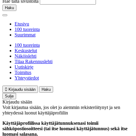
Hae tältä sivustolta
Haku
Etusivu
100 tuoreinta
Suurimmat
100 tuoreinta
Keskustelut
Näköislehti
Tilaa Rakennuslehti
Uutiskirje
Toimitus
Yhteystiedot
Kirjaudu sisään
Haku
Sulje
Kirjaudu sisään
Voit kirjautua sisään, jos olet jo aiemmin rekisteröitynyt ja sen
yhteydessä luonut käyttäjäprofiilin
Käyttäjäprofiilissa käyttäjätunnuksenasi toimii
sähköpostiosoitteesi (tai itse luomasi käyttäjätunnus) sekä itse
luomasi salasana.