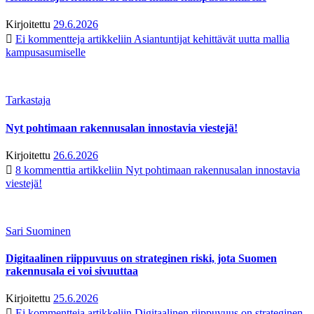
Kirjoitettu
29.6.2026
Ei kommentteja
artikkeliin Asiantuntijat kehittävät uutta mallia
kampusasumiselle
Tarkastaja
Nyt pohtimaan rakennusalan innostavia viestejä!
Kirjoitettu
26.6.2026
8 kommenttia
artikkeliin Nyt pohtimaan rakennusalan innostavia
viestejä!
Sari Suominen
Digitaalinen riippuvuus on strateginen riski, jota Suomen
rakennusala ei voi sivuuttaa
Kirjoitettu
25.6.2026
Ei kommentteja
artikkeliin Digitaalinen riippuvuus on strateginen