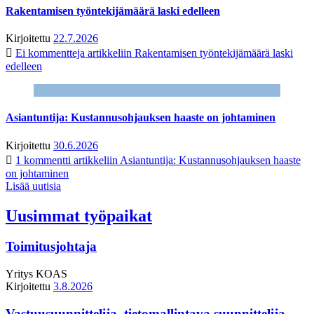
Rakentamisen työntekijämäärä laski edelleen
Kirjoitettu
22.7.2026
Ei kommentteja
artikkeliin Rakentamisen työntekijämäärä laski
edelleen
Asiantuntija: Kustannusohjauksen haaste on johtaminen
Kirjoitettu
30.6.2026
1 kommentti
artikkeliin Asiantuntija: Kustannusohjauksen haaste
on johtaminen
Lisää uutisia
Uusimmat työpaikat
Toimitusjohtaja
Yritys
KOAS
Kirjoitettu
3.8.2026
Vastuusuunnittelija, tietomallintava suunnittelija