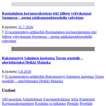
Ruotsalainen korjausrakentaja teki jälleen yrityskaupat
Suomessa – asema pääkaupunkiseudulla vahvistuu
Kirjoitettu
31.7.2026
Ei kommentteja
artikkeliin Ruotsalainen korjausrakentaja teki
jälleen yrityskaupat Suomessa – asema pääkaupunkiseudulla
vahvistuu
Rakennustyö Salminen laajentaa Turun seudulle –
aluejohtajaksi Heikki Malaska
Kirjoitettu
5.8.2026
Ei kommentteja
artikkeliin Rakennustyö Salminen laajentaa Turun
seudulle – aluejohtajaksi Heikki Malaska
Uutiset
100 tuoreinta
Arkkitehtuuri
Energiatehokkuus
Infra
Kiinteistöt
Korjausrakentaminen
Koulutus ja tutkimus
Pientalo
Projektit