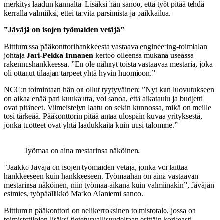
merkitys laadun kannalta. Lisäksi hän sanoo, että työt pitää tehdä
kerralla valmiiksi, ettei tarvita parsimista ja paikkailua.
”Jäväjä on isojen työmaiden vetäjä”
Bittiumissa pääkonttorihankkeesta vastaava engineering-toimialan
johtaja
Jari-Pekka Innanen
kertoo olleensa mukana useassa
rakennushankkeessa. ”En ole nähnyt toista vastaavaa mestaria, joka
oli ottanut tilaajan tarpeet yhtä hyvin huomioon.”
NCC:n toimintaan hän on ollut tyytyväinen: ”Nyt kun luovutukseen
on aikaa enää pari kuukautta, voi sanoa, että aikataulu ja budjetti
ovat pitäneet. Viimeistelyn laatu on sekin kunnossa, mikä on meille
tosi tärkeää. Pääkonttorin pitää antaa ulospäin kuvaa yrityksestä,
jonka tuotteet ovat yhtä laadukkaita kuin uusi talomme.”
Työmaa on aina mestarinsa näköinen.
”Jaakko Jäväjä on isojen työmaiden vetäjä, jonka voi laittaa
hankkeeseen kuin hankkeeseen. Työmaahan on aina vastaavan
mestarinsa näköinen, niin työmaa-aikana kuin valmiinakin”, Jäväjän
esimies, työpäällikkö Marko Alaniemi sanoo.
Bittiumin pääkonttori on nelikerroksinen toimistotalo, jossa on
toimistotilojen lisäksi tietoturvallisuudeltaan erittäin korkeasti