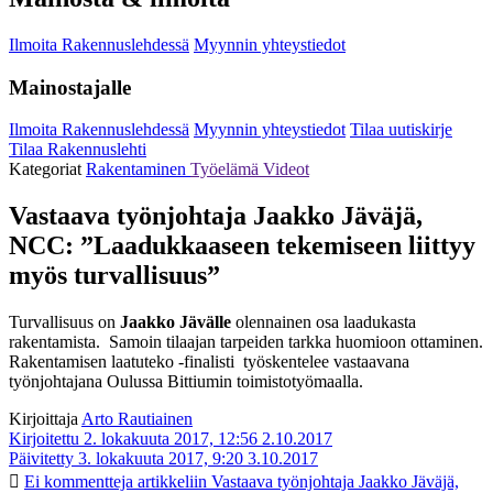
Ilmoita Rakennuslehdessä
Myynnin yhteystiedot
Mainostajalle
Ilmoita Rakennuslehdessä
Myynnin yhteystiedot
Tilaa uutiskirje
Tilaa Rakennuslehti
Kategoriat
Rakentaminen
Työelämä
Videot
Vastaava työnjohtaja Jaakko Jäväjä,
NCC: ”Laadukkaaseen tekemiseen liittyy
myös turvallisuus”
Turvallisuus on
Jaakko Jävälle
olennainen osa laadukasta
rakentamista. Samoin tilaajan tarpeiden tarkka huomioon ottaminen.
Rakentamisen laatuteko -finalisti työskentelee vastaavana
työnjohtajana Oulussa Bittiumin toimistotyömaalla.
Kirjoittaja
Arto Rautiainen
Kirjoitettu 2. lokakuuta 2017, 12:56
2.10.2017
Päivitetty 3. lokakuuta 2017, 9:20
3.10.2017
Ei kommentteja
artikkeliin Vastaava työnjohtaja Jaakko Jäväjä,