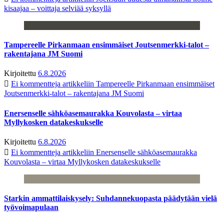
kisaajaa – voittaja selviää syksyllä
Tampereelle Pirkanmaan ensimmäiset Joutsenmerkki-talot –
rakentajana JM Suomi
Kirjoitettu
6.8.2026
Ei kommentteja
artikkeliin Tampereelle Pirkanmaan ensimmäiset
Joutsenmerkki-talot – rakentajana JM Suomi
Enersenselle sähköasemaurakka Kouvolasta – virtaa
Myllykosken datakeskukselle
Kirjoitettu
6.8.2026
Ei kommentteja
artikkeliin Enersenselle sähköasemaurakka
Kouvolasta – virtaa Myllykosken datakeskukselle
Starkin ammattilaiskysely: Suhdannekuopasta päädytään vielä
työvoimapulaan