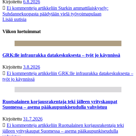
Kirjoitettu
6.8.2026
Ei kommentteja
artikkeliin Starkin ammattilaiskysely:
Suhdannekuopasta päädytään vielä työvoimapulaan
Lisää uutisia
Viikon luetuimmat
GRK:lle infraurakka datakeskuksesta – työt jo käynnissä
Kirjoitettu
3.8.2026
Ei kommentteja
artikkeliin GRK:lle infraurakka datakeskuksesta –
työt jo käynnissä
Ruotsalainen korjausrakentaja teki jälleen yrityskaupat
Suomessa – asema pääkaupunkiseudulla vahvistuu
Kirjoitettu
31.7.2026
Ei kommentteja
artikkeliin Ruotsalainen korjausrakentaja teki
jälleen yrityskaupat Suomessa – asema pääkaupunkiseudulla