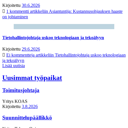
Kirjoitettu
30.6.2026
1 kommentti
artikkeliin Asiantuntija: Kustannusohjauksen haaste
on johtaminen
Tietohallintojohtaja uskoo teknologiaan ja tekoälyyn
Kirjoitettu
29.6.2026
Ei kommentteja
artikkeliin Tietohallintojohtaja uskoo teknologiaan
ja tekoälyyn
Lisää uutisia
Uusimmat työpaikat
Toimitusjohtaja
Yritys
KOAS
Kirjoitettu
3.8.2026
Suunnittelupäällikkö