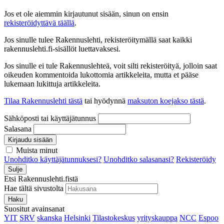
Jos et ole aiemmin kirjautunut sisään, sinun on ensin
rekisteröidyttävä täällä
.
Jos sinulle tulee Rakennuslehti, rekisteröitymällä saat kaikki
rakennuslehti.fi-sisällöt luettavaksesi.
Jos sinulle ei tule Rakennuslehteä, voit silti rekisteröityä, jolloin saat
oikeuden kommentoida lukottomia artikkeleita, mutta et pääse
lukemaan lukittuja artikkeleita.
Tilaa Rakennuslehti tästä
tai hyödynnä
maksuton koejakso tästä
.
Sähköposti tai käyttäjätunnus
Salasana
Kirjaudu sisään
Muista minut
Unohditko käyttäjätunnuksesi?
Unohditko salasanasi?
Rekisteröidy
Sulje
Etsi Rakennuslehti.fistä
Hae tältä sivustolta
Haku
Suositut avainsanat
YIT
SRV
skanska
Helsinki
Tilastokeskus
yrityskauppa
NCC
Espoo