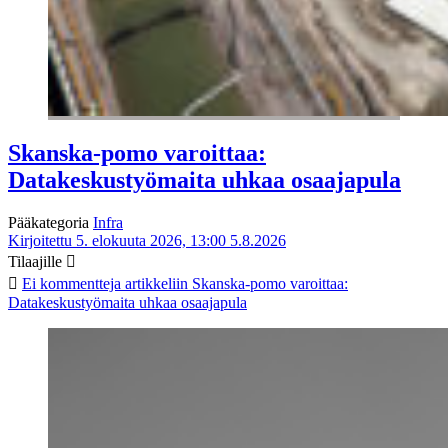
Skanska-pomo varoittaa:
Datakeskustyömaita uhkaa osaajapula
Pääkategoria
Infra
Kirjoitettu 5. elokuuta 2026, 13:00
5.8.2026
Tilaajille
Ei kommentteja
artikkeliin Skanska-pomo varoittaa:
Datakeskustyömaita uhkaa osaajapula