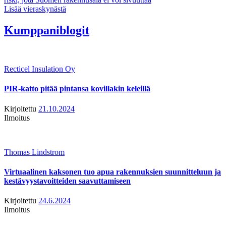
Lisää vieraskynästä
Kumppaniblogit
Recticel Insulation Oy
PIR-katto pitää pintansa kovillakin keleillä
Kirjoitettu
21.10.2024
Ilmoitus
Thomas Lindstrom
Virtuaalinen kaksonen tuo apua rakennuksien suunnitteluun ja
kestävyystavoitteiden saavuttamiseen
Kirjoitettu
24.6.2024
Ilmoitus