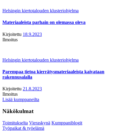
Helsingin kiertotalouden klusteriohjelma
Materiaaleista parhain on olemassa oleva
Kirjoitettu
18.9.2023
Ilmoitus
Helsingin kiertotalouden klusteriohjelma
Parempaa tietoa kierrätysmateriaaleista kaivataan
rakennusalalla
Kirjoitettu
21.8.2023
Ilmoitus
Lisää kumppaneilta
Näkökulmat
Toimitukselta
Vieraskynä
Kumppaniblogit
Työpaikat & työelämä