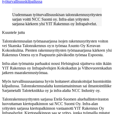
työturvallisuuskilpailussa
Uudenmaan työturvallisuuskisan talonrakennusyritysten
sarjan voitti NCC Suomi oy. Infra-alan yritysten
sarjassa kärkeen ylsi YIT Rakennus oy Infrapalvelut.
Kuuntele juttu
Talonrakennusalan työmaasarjassa isojen rakennusyritysten voiton
vei Skanska Talonrakennus oy:n työmaa Asunto Oy Keravan
Kokonkulma. Pienten rakennusyritysten työmaasarjassa kärkeen ylsi
Rakennus Omera oy:n Paapuurin päiväkodin työmaa Espoosta.
Infra-alan työmaista parhaaksi nousi Helsingissä sijaitseva niin ikään
YIT Rakennus oy Infrapalvelujen Koksikadun ja Vilhovuorenkadun
jatkeen maarakennustyömaa.
Myös turvallisuusaasiansa hyvin hoitaneet aliurakoitsijat huomioitiin
kilpailussa. Talonrakennusalalta kunniamaininnan sai ilmastointiliike
Sarjametalli Talotekniikka oy ja infra-alalta NCC Industry oy.
Talonrakennusyritysten sarjassa Etelä-Suomen aluehallintoviraston
luovuttaman kiertopalkinnon sai NCC Suomi Oy. Infra-alan
yritysten sarjassa kiertopalkinnon vastaanotti YIT Rakennus Oy
Infrapalvelut. Kiertopalkinnon saa se yritys, jonka työmailla mitatut