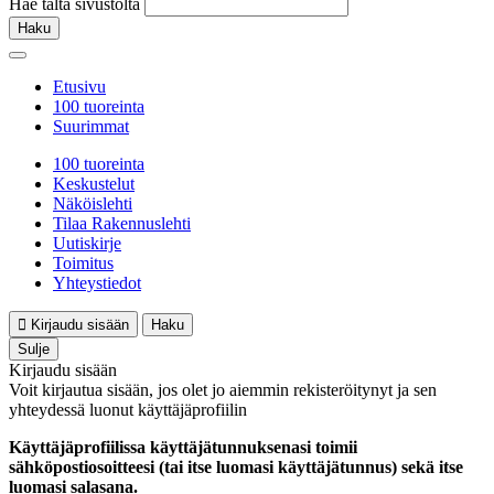
Hae tältä sivustolta
Haku
Etusivu
100 tuoreinta
Suurimmat
100 tuoreinta
Keskustelut
Näköislehti
Tilaa Rakennuslehti
Uutiskirje
Toimitus
Yhteystiedot
Kirjaudu sisään
Haku
Sulje
Kirjaudu sisään
Voit kirjautua sisään, jos olet jo aiemmin rekisteröitynyt ja sen
yhteydessä luonut käyttäjäprofiilin
Käyttäjäprofiilissa käyttäjätunnuksenasi toimii
sähköpostiosoitteesi (tai itse luomasi käyttäjätunnus) sekä itse
luomasi salasana.