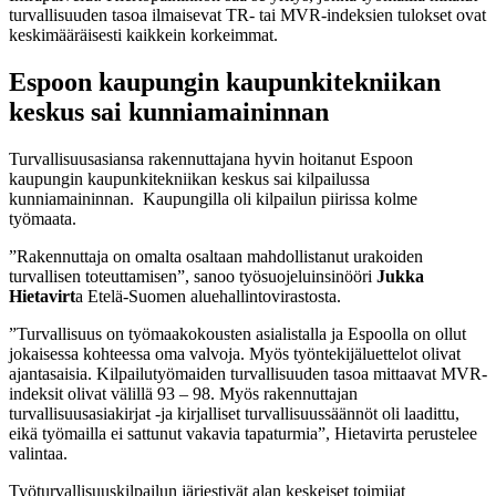
turvallisuuden tasoa ilmaisevat TR- tai MVR-indeksien tulokset ovat
keskimääräisesti kaikkein korkeimmat.
Espoon kaupungin kaupunkitekniikan
keskus sai kunniamaininnan
Turvallisuusasiansa rakennuttajana hyvin hoitanut Espoon
kaupungin kaupunkitekniikan keskus sai kilpailussa
kunniamaininnan. Kaupungilla oli kilpailun piirissa kolme
työmaata.
”Rakennuttaja on omalta osaltaan mahdollistanut urakoiden
turvallisen toteuttamisen”, sanoo työsuojeluinsinööri
Jukka
Hietavirt
a Etelä-Suomen aluehallintovirastosta.
”Turvallisuus on työmaakokousten asialistalla ja Espoolla on ollut
jokaisessa kohteessa oma valvoja. Myös työntekijäluettelot olivat
ajantasaisia. Kilpailutyömaiden turvallisuuden tasoa mittaavat MVR-
indeksit olivat välillä 93 – 98. Myös rakennuttajan
turvallisuusasiakirjat -ja kirjalliset turvallisuussäännöt oli laadittu,
eikä työmailla ei sattunut vakavia tapaturmia”, Hietavirta perustelee
valintaa.
Työturvallisuuskilpailun järjestivät alan keskeiset toimijat