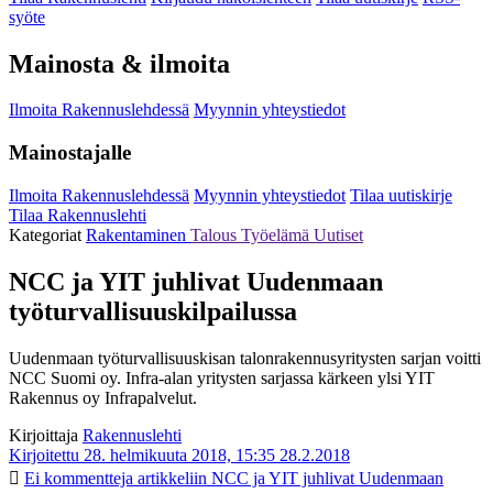
syöte
Mainosta & ilmoita
Ilmoita Rakennuslehdessä
Myynnin yhteystiedot
Mainostajalle
Ilmoita Rakennuslehdessä
Myynnin yhteystiedot
Tilaa uutiskirje
Tilaa Rakennuslehti
Kategoriat
Rakentaminen
Talous
Työelämä
Uutiset
NCC ja YIT juhlivat Uudenmaan
työturvallisuuskilpailussa
Uudenmaan työturvallisuuskisan talonrakennusyritysten sarjan voitti
NCC Suomi oy. Infra-alan yritysten sarjassa kärkeen ylsi YIT
Rakennus oy Infrapalvelut.
Kirjoittaja
Rakennuslehti
Kirjoitettu 28. helmikuuta 2018, 15:35
28.2.2018
Ei kommentteja
artikkeliin NCC ja YIT juhlivat Uudenmaan