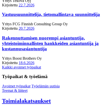
Yritys
Tekova Oyj
Kirjoitettu
22.7.2026
Vastuusuunnittelija, tietomallintava suunnittelija
Yritys
FCG Finnish Consulting Group Oy
Kirjoitettu
20.7.2026
Rakennuttamisen nuorempi asiantuntija,
yhteistoiminnallisten hankkeiden asiantuntija ja
kustannusasiantuntija
Yritys
Boost Brothers Oy
Kirjoitettu
18.6.2026
Kaikki avoimet työpaikat
Työpaikat & työelämä
Avoimet työpaikat
Työelämän uutisia
Teemat & liitteet
Toimialakatsaukset