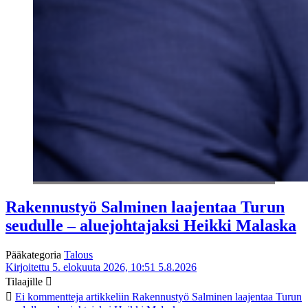
Rakennustyö Salminen laajentaa Turun
seudulle – aluejohtajaksi Heikki Malaska
Pääkategoria
Talous
Kirjoitettu 5. elokuuta 2026, 10:51
5.8.2026
Tilaajille
Ei kommentteja
artikkeliin Rakennustyö Salminen laajentaa Turun