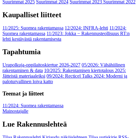
Suurimmat 2025
Suurimmat 2024
Suurimmat 2023
Suurimmat 2022
Kaupalliset liitteet
11/2025: Suomea rakentamassa
12/2024: INFRA-lehti
11/2024:
Suomea rakentamassa
11/2023: Jokka − Rakennusteollisuus RT:n
lehti kestävästä rakentamisesta
Tapahtumia
Urapolkuja-oppilaitoskiertue 2026-2027
05/2026: Vähähiilinen
rakentaminen & data
10/2025: Rakentamisen kiertotalous 2025:
Jätteistä materiaaleiksi
09/2024: Recticel Talks 2024: Moderni ja
paloturvallinen loiva katto
Teemat ja liitteet
11/2024: Suomea rakentamassa
Mainostajalle
Lue Rakennuslehteä
Tilaa Rakennuslehti
Kirjaudu näköislehteen
Tilaa uutiskirje
RSS-