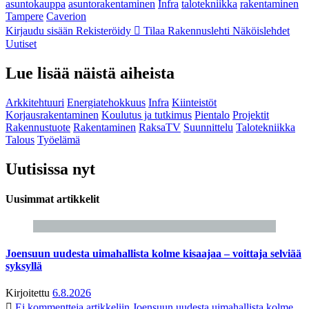
asuntokauppa
asuntorakentaminen
Infra
talotekniikka
rakentaminen
Tampere
Caverion
Kirjaudu sisään
Rekisteröidy
Tilaa Rakennuslehti
Näköislehdet
Uutiset
Lue lisää näistä aiheista
Arkkitehtuuri
Energiatehokkuus
Infra
Kiinteistöt
Korjausrakentaminen
Koulutus ja tutkimus
Pientalo
Projektit
Rakennustuote
Rakentaminen
RaksaTV
Suunnittelu
Talotekniikka
Talous
Työelämä
Uutisissa nyt
Uusimmat artikkelit
Joensuun uudesta uimahallista kolme kisaajaa – voittaja selviää
syksyllä
Kirjoitettu
6.8.2026
Ei kommentteja
artikkeliin Joensuun uudesta uimahallista kolme