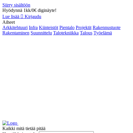
Siirry sisältöön
Hyödynnä 1kk/0€ diginäyte!
Lue lisää
Kirjaudu
Aiheet
Arkkitehtuuri
Infra
Kiinteistöt
Pientalo
Projektit
Rakennustuote
Rakentaminen
Suunnittelu
Talotekniikka
Talous
Työelämä
Kaikki mitä tietää pitää