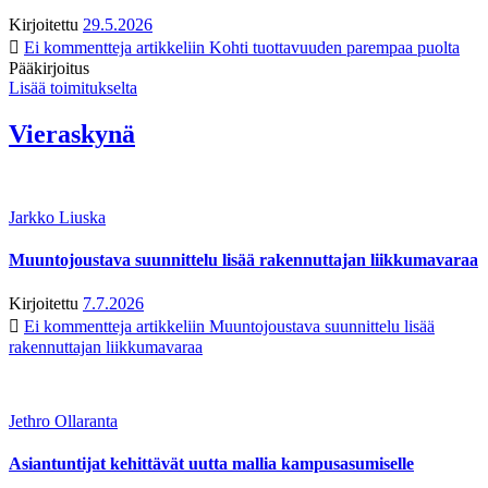
Kirjoitettu
29.5.2026
Ei kommentteja
artikkeliin Kohti tuottavuuden parempaa puolta
Pääkirjoitus
Lisää toimitukselta
Vieraskynä
Jarkko Liuska
Muuntojoustava suunnittelu lisää rakennuttajan liikkumavaraa
Kirjoitettu
7.7.2026
Ei kommentteja
artikkeliin Muuntojoustava suunnittelu lisää
rakennuttajan liikkumavaraa
Jethro Ollaranta
Asiantuntijat kehittävät uutta mallia kampusasumiselle