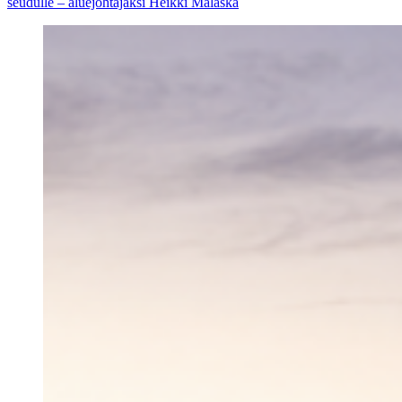
seudulle – aluejohtajaksi Heikki Malaska