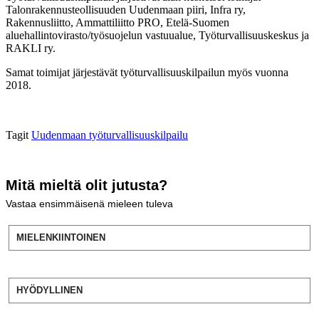
Talonrakennusteollisuuden Uudenmaan piiri, Infra ry,
Rakennusliitto, Ammattiliitto PRO, Etelä-Suomen
aluehallintovirasto/työsuojelun vastuualue, Työturvallisuuskeskus ja
RAKLI ry.
Samat toimijat järjestävät työturvallisuuskilpailun myös vuonna
2018.
Tagit
Uudenmaan työturvallisuuskilpailu
Mitä mieltä olit jutusta?
Vastaa ensimmäisenä mieleen tuleva
MIELENKIINTOINEN
HYÖDYLLINEN