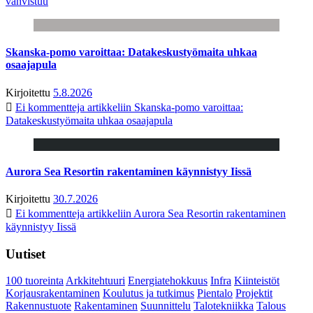
vahvistuu
Skanska-pomo varoittaa: Datakeskustyömaita uhkaa
osaajapula
Kirjoitettu
5.8.2026
Ei kommentteja
artikkeliin Skanska-pomo varoittaa:
Datakeskustyömaita uhkaa osaajapula
Aurora Sea Resortin rakentaminen käynnistyy Iissä
Kirjoitettu
30.7.2026
Ei kommentteja
artikkeliin Aurora Sea Resortin rakentaminen
käynnistyy Iissä
Uutiset
100 tuoreinta
Arkkitehtuuri
Energiatehokkuus
Infra
Kiinteistöt
Korjausrakentaminen
Koulutus ja tutkimus
Pientalo
Projektit
Rakennustuote
Rakentaminen
Suunnittelu
Talotekniikka
Talous