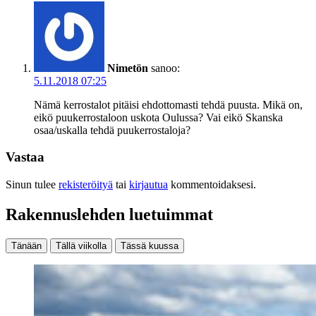
Nimetön
sanoo:
5.11.2018 07:25
Nämä kerrostalot pitäisi ehdottomasti tehdä puusta. Mikä on,
eikö puukerrostaloon uskota Oulussa? Vai eikö Skanska
osaa/uskalla tehdä puukerrostaloja?
Vastaa
Sinun tulee
rekisteröityä
tai
kirjautua
kommentoidaksesi.
Rakennuslehden luetuimmat
Tänään
Tällä viikolla
Tässä kuussa