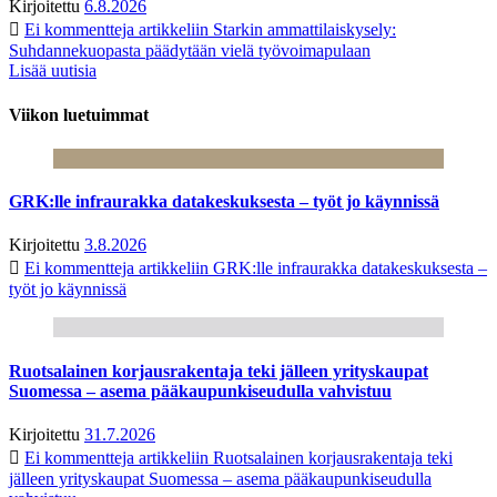
Kirjoitettu
6.8.2026
Ei kommentteja
artikkeliin Starkin ammattilaiskysely:
Suhdannekuopasta päädytään vielä työvoimapulaan
Lisää uutisia
Viikon luetuimmat
GRK:lle infraurakka datakeskuksesta – työt jo käynnissä
Kirjoitettu
3.8.2026
Ei kommentteja
artikkeliin GRK:lle infraurakka datakeskuksesta –
työt jo käynnissä
Ruotsalainen korjausrakentaja teki jälleen yrityskaupat
Suomessa – asema pääkaupunkiseudulla vahvistuu
Kirjoitettu
31.7.2026
Ei kommentteja
artikkeliin Ruotsalainen korjausrakentaja teki
jälleen yrityskaupat Suomessa – asema pääkaupunkiseudulla