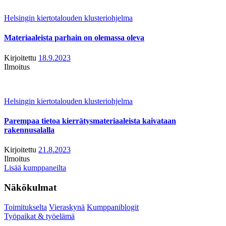
Helsingin kiertotalouden klusteriohjelma
Materiaaleista parhain on olemassa oleva
Kirjoitettu
18.9.2023
Ilmoitus
Helsingin kiertotalouden klusteriohjelma
Parempaa tietoa kierrätysmateriaaleista kaivataan
rakennusalalla
Kirjoitettu
21.8.2023
Ilmoitus
Lisää kumppaneilta
Näkökulmat
Toimitukselta
Vieraskynä
Kumppaniblogit
Työpaikat & työelämä