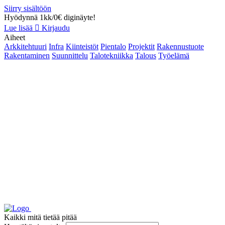
Siirry sisältöön
Hyödynnä 1kk/0€ diginäyte!
Lue lisää
Kirjaudu
Aiheet
Arkkitehtuuri
Infra
Kiinteistöt
Pientalo
Projektit
Rakennustuote
Rakentaminen
Suunnittelu
Talotekniikka
Talous
Työelämä
Kaikki mitä tietää pitää