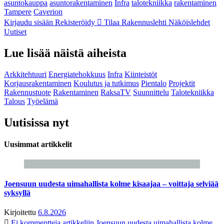
asuntokauppa
asuntorakentaminen
Infra
talotekniikka
rakentaminen
Tampere
Caverion
Kirjaudu sisään
Rekisteröidy
Tilaa Rakennuslehti
Näköislehdet
Uutiset
Lue lisää näistä aiheista
Arkkitehtuuri
Energiatehokkuus
Infra
Kiinteistöt
Korjausrakentaminen
Koulutus ja tutkimus
Pientalo
Projektit
Rakennustuote
Rakentaminen
RaksaTV
Suunnittelu
Talotekniikka
Talous
Työelämä
Uutisissa nyt
Uusimmat artikkelit
Joensuun uudesta uimahallista kolme kisaajaa – voittaja selviää
syksyllä
Kirjoitettu
6.8.2026
Ei kommentteja
artikkeliin Joensuun uudesta uimahallista kolme