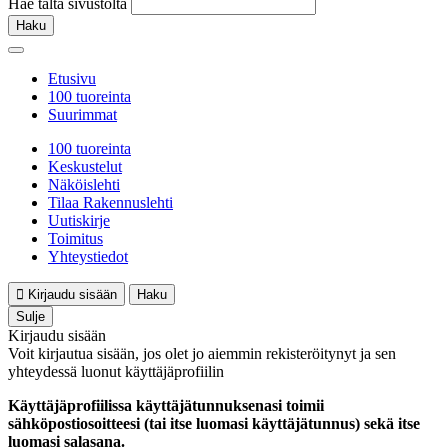
Hae tältä sivustolta
Haku
Etusivu
100 tuoreinta
Suurimmat
100 tuoreinta
Keskustelut
Näköislehti
Tilaa Rakennuslehti
Uutiskirje
Toimitus
Yhteystiedot
Kirjaudu sisään
Haku
Sulje
Kirjaudu sisään
Voit kirjautua sisään, jos olet jo aiemmin rekisteröitynyt ja sen
yhteydessä luonut käyttäjäprofiilin
Käyttäjäprofiilissa käyttäjätunnuksenasi toimii
sähköpostiosoitteesi (tai itse luomasi käyttäjätunnus) sekä itse
luomasi salasana.