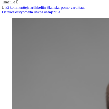
Tilaajille
Ei kommentteja
artikkeliin Skanska-pomo varoittaa:
Datakeskustyömaita uhkaa osaajapula