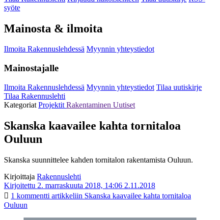
syöte
Mainosta & ilmoita
Ilmoita Rakennuslehdessä
Myynnin yhteystiedot
Mainostajalle
Ilmoita Rakennuslehdessä
Myynnin yhteystiedot
Tilaa uutiskirje
Tilaa Rakennuslehti
Kategoriat
Projektit
Rakentaminen
Uutiset
Skanska kaavailee kahta tornitaloa
Ouluun
Skanska suunnittelee kahden tornitalon rakentamista Ouluun.
Kirjoittaja
Rakennuslehti
Kirjoitettu 2. marraskuuta 2018, 14:06
2.11.2018
1 kommentti
artikkeliin Skanska kaavailee kahta tornitaloa
Ouluun