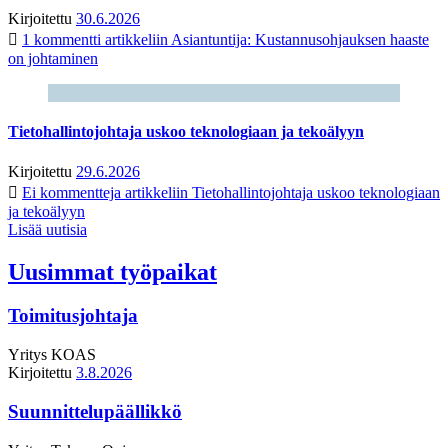
Kirjoitettu
30.6.2026
1 kommentti
artikkeliin Asiantuntija: Kustannusohjauksen haaste
on johtaminen
Tietohallintojohtaja uskoo teknologiaan ja tekoälyyn
Kirjoitettu
29.6.2026
Ei kommentteja
artikkeliin Tietohallintojohtaja uskoo teknologiaan
ja tekoälyyn
Lisää uutisia
Uusimmat työpaikat
Toimitusjohtaja
Yritys
KOAS
Kirjoitettu
3.8.2026
Suunnittelupäällikkö