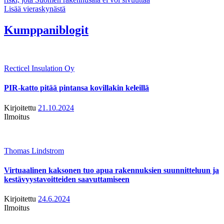
Lisää vieraskynästä
Kumppaniblogit
Recticel Insulation Oy
PIR-katto pitää pintansa kovillakin keleillä
Kirjoitettu
21.10.2024
Ilmoitus
Thomas Lindstrom
Virtuaalinen kaksonen tuo apua rakennuksien suunnitteluun ja
kestävyystavoitteiden saavuttamiseen
Kirjoitettu
24.6.2024
Ilmoitus