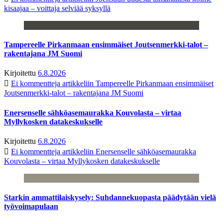
kisaajaa – voittaja selviää syksyllä
Tampereelle Pirkanmaan ensimmäiset Joutsenmerkki-talot –
rakentajana JM Suomi
Kirjoitettu
6.8.2026
Ei kommentteja
artikkeliin Tampereelle Pirkanmaan ensimmäiset
Joutsenmerkki-talot – rakentajana JM Suomi
Enersenselle sähköasemaurakka Kouvolasta – virtaa
Myllykosken datakeskukselle
Kirjoitettu
6.8.2026
Ei kommentteja
artikkeliin Enersenselle sähköasemaurakka
Kouvolasta – virtaa Myllykosken datakeskukselle
Starkin ammattilaiskysely: Suhdannekuopasta päädytään vielä
työvoimapulaan