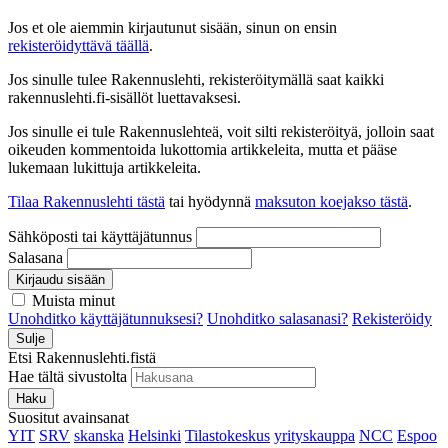
Jos et ole aiemmin kirjautunut sisään, sinun on ensin
rekisteröidyttävä täällä
.
Jos sinulle tulee Rakennuslehti, rekisteröitymällä saat kaikki
rakennuslehti.fi-sisällöt luettavaksesi.
Jos sinulle ei tule Rakennuslehteä, voit silti rekisteröityä, jolloin saat
oikeuden kommentoida lukottomia artikkeleita, mutta et pääse
lukemaan lukittuja artikkeleita.
Tilaa Rakennuslehti tästä
tai hyödynnä
maksuton koejakso tästä
.
Sähköposti tai käyttäjätunnus
Salasana
Kirjaudu sisään
Muista minut
Unohditko käyttäjätunnuksesi?
Unohditko salasanasi?
Rekisteröidy
Sulje
Etsi Rakennuslehti.fistä
Hae tältä sivustolta
Haku
Suositut avainsanat
YIT
SRV
skanska
Helsinki
Tilastokeskus
yrityskauppa
NCC
Espoo