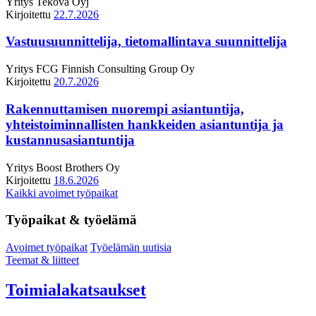
Yritys
Tekova Oyj
Kirjoitettu
22.7.2026
Vastuusuunnittelija, tietomallintava suunnittelija
Yritys
FCG Finnish Consulting Group Oy
Kirjoitettu
20.7.2026
Rakennuttamisen nuorempi asiantuntija,
yhteistoiminnallisten hankkeiden asiantuntija ja
kustannusasiantuntija
Yritys
Boost Brothers Oy
Kirjoitettu
18.6.2026
Kaikki avoimet työpaikat
Työpaikat & työelämä
Avoimet työpaikat
Työelämän uutisia
Teemat & liitteet
Toimialakatsaukset