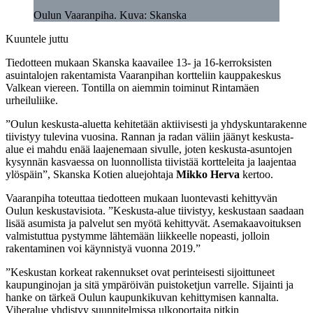
Oulun Vaaranpiha. Kuva: Skanska
Kuuntele juttu
Tiedotteen mukaan Skanska kaavailee 13- ja 16-kerroksisten
asuintalojen rakentamista Vaaranpihan kortteliin kauppakeskus
Valkean viereen. Tontilla on aiemmin toiminut Rintamäen
urheiluliike.
”Oulun keskusta-aluetta kehitetään aktiivisesti ja yhdyskuntarakenne
tiivistyy tulevina vuosina. Rannan ja radan väliin jäänyt keskusta-
alue ei mahdu enää laajenemaan sivulle, joten keskusta-asuntojen
kysynnän kasvaessa on luonnollista tiivistää kortteleita ja laajentaa
ylöspäin”, Skanska Kotien aluejohtaja
Mikko Herva
kertoo.
Vaaranpiha toteuttaa tiedotteen mukaan luontevasti kehittyvän
Oulun keskustavisiota. ”Keskusta-alue tiivistyy, keskustaan saadaan
lisää asumista ja palvelut sen myötä kehittyvät. Asemakaavoituksen
valmistuttua pystymme lähtemään liikkeelle nopeasti, jolloin
rakentaminen voi käynnistyä vuonna 2019.”
”Keskustan korkeat rakennukset ovat perinteisesti sijoittuneet
kaupunginojan ja sitä ympäröivän puistoketjun varrelle. Sijainti ja
hanke on tärkeä Oulun kaupunkikuvan kehittymisen kannalta.
Viheralue yhdistyy suunnitelmissa ulkoportaita pitkin