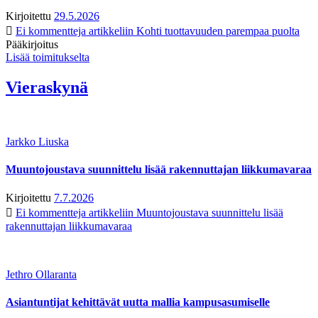
Kirjoitettu
29.5.2026
Ei kommentteja
artikkeliin Kohti tuottavuuden parempaa puolta
Pääkirjoitus
Lisää toimitukselta
Vieraskynä
Jarkko Liuska
Muuntojoustava suunnittelu lisää rakennuttajan liikkumavaraa
Kirjoitettu
7.7.2026
Ei kommentteja
artikkeliin Muuntojoustava suunnittelu lisää
rakennuttajan liikkumavaraa
Jethro Ollaranta
Asiantuntijat kehittävät uutta mallia kampusasumiselle