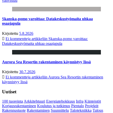
vahvistuu
Skanska-pomo varoittaa: Datakeskustyömaita uhkaa
osaajapula
Kirjoitettu
5.8.2026
Ei kommentteja
artikkeliin Skanska-pomo varoittaa:
Datakeskustyömaita uhkaa osaajapula
Aurora Sea Resortin rakentaminen käynnistyy Iissä
Kirjoitettu
30.7.2026
Ei kommentteja
artikkeliin Aurora Sea Resortin rakentaminen
käynnistyy Iissä
Uutiset
100 tuoreinta
Arkkitehtuuri
Energiatehokkuus
Infra
Kiinteistöt
Korjausrakentaminen
Koulutus ja tutkimus
Pientalo
Projektit
Rakennustuote
Rakentaminen
Suunnittelu
Talotekniikka
Talous