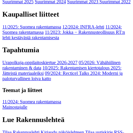
Suurimmat 2025
Suurimmat 2024
Suurimmat 2023
Suurimmat 2022
Kaupalliset liitteet
11/2025: Suomea rakentamassa
12/2024: INFRA-lehti
11/2024:
Suomea rakentamassa
11/2023: Jokka − Rakennusteollisuus RT:n
lehti kestävästä rakentamisesta
Tapahtumia
Urapolkuja-oppilaitoskiertue 2026-2027
05/2026: Vähähiilinen
rakentaminen & data
10/2025: Rakentamisen kiertotalous 2025:
Jätteistä materiaaleiksi
09/2024: Recticel Talks 2024: Moderni ja
paloturvallinen loiva katto
Teemat ja liitteet
11/2024: Suomea rakentamassa
Mainostajalle
Lue Rakennuslehteä
Tilaa Rakennuslehti
Kirjaudu näköislehteen
Tilaa uutiskirje
RSS-