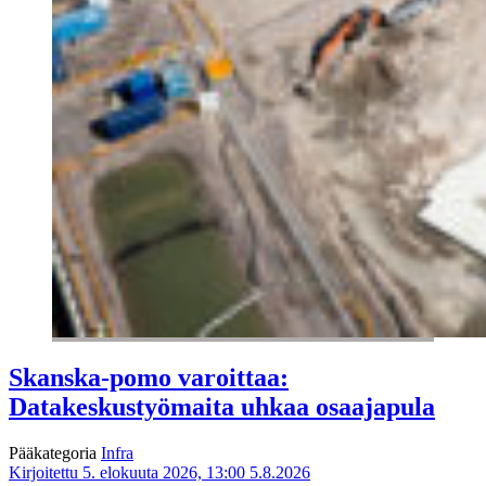
Skanska-pomo varoittaa:
Datakeskustyömaita uhkaa osaajapula
Pääkategoria
Infra
Kirjoitettu 5. elokuuta 2026, 13:00
5.8.2026