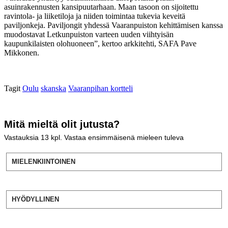
asuinrakennusten kansipuutarhaan. Maan tasoon on sijoitettu
ravintola- ja liiketiloja ja niiden toimintaa tukevia keveitä
paviljonkeja. Paviljongit yhdessä Vaaranpuiston kehittämisen kanssa
muodostavat Letkunpuiston varteen uuden viihtyisän
kaupunkilaisten olohuoneen”, kertoo arkkitehti, SAFA Pave
Mikkonen.
Tagit
Oulu
skanska
Vaaranpihan kortteli
Mitä mieltä olit jutusta?
Vastauksia
13
kpl. Vastaa ensimmäisenä mieleen tuleva
MIELENKIINTOINEN
HYÖDYLLINEN