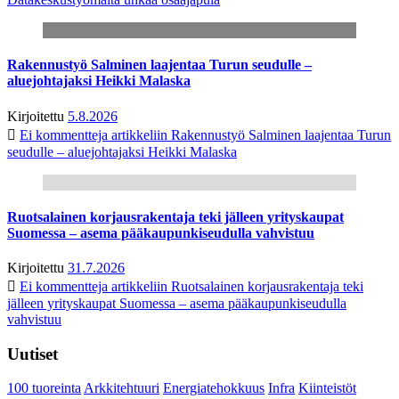
Rakennustyö Salminen laajentaa Turun seudulle –
aluejohtajaksi Heikki Malaska
Kirjoitettu
5.8.2026
Ei kommentteja
artikkeliin Rakennustyö Salminen laajentaa Turun
seudulle – aluejohtajaksi Heikki Malaska
Ruotsalainen korjausrakentaja teki jälleen yrityskaupat
Suomessa – asema pääkaupunkiseudulla vahvistuu
Kirjoitettu
31.7.2026
Ei kommentteja
artikkeliin Ruotsalainen korjausrakentaja teki
jälleen yrityskaupat Suomessa – asema pääkaupunkiseudulla
vahvistuu
Uutiset
100 tuoreinta
Arkkitehtuuri
Energiatehokkuus
Infra
Kiinteistöt