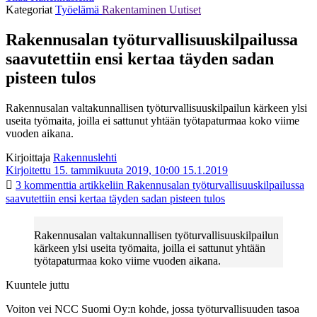
Kategoriat
Työelämä
Rakentaminen
Uutiset
Rakennusalan työturvallisuuskilpailussa
saavutettiin ensi kertaa täyden sadan
pisteen tulos
Rakennusalan valtakunnallisen työturvallisuuskilpailun kärkeen ylsi
useita työmaita, joilla ei sattunut yhtään työtapaturmaa koko viime
vuoden aikana.
Kirjoittaja
Rakennuslehti
Kirjoitettu 15. tammikuuta 2019, 10:00
15.1.2019
3 kommenttia
artikkeliin Rakennusalan työturvallisuuskilpailussa
saavutettiin ensi kertaa täyden sadan pisteen tulos
Rakennusalan valtakunnallisen työturvallisuuskilpailun
kärkeen ylsi useita työmaita, joilla ei sattunut yhtään
työtapaturmaa koko viime vuoden aikana.
Kuuntele juttu
Voiton vei NCC Suomi Oy:n kohde, jossa työturvallisuuden tasoa