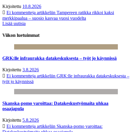
Kirjoitettu
10.8.2026
Ei kommentteja
artikkeliin Tampereen ratikka rikkoi kaksi
merkkipaalua – suosio kasvaa vuosi vuodelta
Lisää uutisia
Viikon luetuimmat
GRK:lle infraurakka datakeskuksesta – työt jo käynnissä
Kirjoitettu
3.8.2026
Ei kommentteja
artikkeliin GRK:lle infraurakka datakeskuksesta –
työt jo käynnissä
Skanska-pomo varoittaa: Datakeskustyömaita uhkaa
osaajapula
Kirjoitettu
5.8.2026
Ei kommentteja
artikkeliin Skanska-pomo varoittaa:
Datakeskustyömaita uhkaa osaajapula