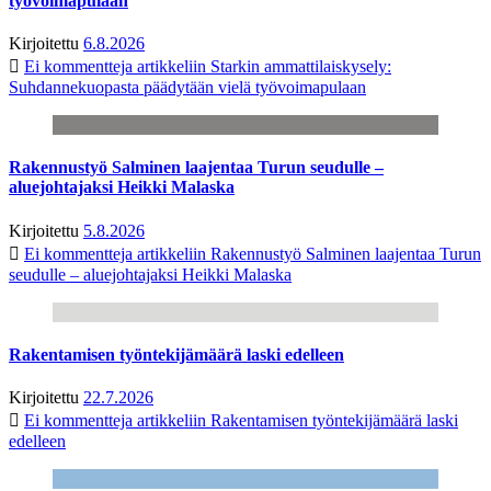
työvoimapulaan
Kirjoitettu
6.8.2026
Ei kommentteja
artikkeliin Starkin ammattilaiskysely:
Suhdannekuopasta päädytään vielä työvoimapulaan
Rakennustyö Salminen laajentaa Turun seudulle –
aluejohtajaksi Heikki Malaska
Kirjoitettu
5.8.2026
Ei kommentteja
artikkeliin Rakennustyö Salminen laajentaa Turun
seudulle – aluejohtajaksi Heikki Malaska
Rakentamisen työntekijämäärä laski edelleen
Kirjoitettu
22.7.2026
Ei kommentteja
artikkeliin Rakentamisen työntekijämäärä laski
edelleen