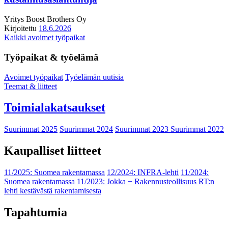
Yritys
Boost Brothers Oy
Kirjoitettu
18.6.2026
Kaikki avoimet työpaikat
Työpaikat & työelämä
Avoimet työpaikat
Työelämän uutisia
Teemat & liitteet
Toimialakatsaukset
Suurimmat 2025
Suurimmat 2024
Suurimmat 2023
Suurimmat 2022
Kaupalliset liitteet
11/2025: Suomea rakentamassa
12/2024: INFRA-lehti
11/2024:
Suomea rakentamassa
11/2023: Jokka − Rakennusteollisuus RT:n
lehti kestävästä rakentamisesta
Tapahtumia