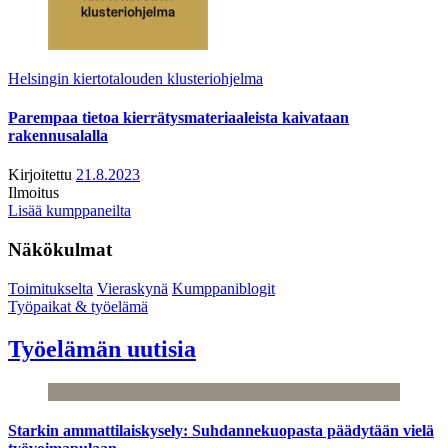
Helsingin kiertotalouden klusteriohjelma
Parempaa tietoa kierrätysmateriaaleista kaivataan
rakennusalalla
Kirjoitettu
21.8.2023
Ilmoitus
Lisää kumppaneilta
Näkökulmat
Toimitukselta
Vieraskynä
Kumppaniblogit
Työpaikat & työelämä
Työelämän uutisia
Starkin ammattilaiskysely: Suhdannekuopasta päädytään vielä