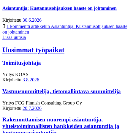
Asiantuntija: Kustannusohjauksen haaste on johtaminen
Kirjoitettu
30.6.2026
1 kommentti
artikkeliin Asiantuntija: Kustannusohjauksen haaste
on johtaminen
Lisää uutisia
Uusimmat työpaikat
Toimitusjohtaja
Yritys
KOAS
Kirjoitettu
3.8.2026
Vastuusuunnittelija, tietomallintava suunnittelija
Yritys
FCG Finnish Consulting Group Oy
Kirjoitettu
20.7.2026
Rakennuttamisen nuorempi asiantuntija,
yhteistoiminnallisten hankkeiden asiantuntija ja
kustannusasiantuntija