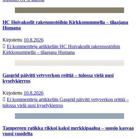
HC Hoivakodit rakennustöihin Kirkkonummella – tilaajana
Humana
Kirjoitettu
10.8.2026
Ei kommentteja
artikkeliin HC Hoivakodit rakennustöihin
Kirkkonummella – tilaajana Humana
Gasgrid päivitti vetyverkon reittiä – tulossa vielä uusi
kyselykierros
Kirjoitettu
10.8.2026
Ei kommentteja
artikkeliin Gasgrid päivitti vetyverkon reittiä –
tulossa vielä uusi kyselykierros
Tampereen ratikka rikkoi kaksi merkkipaalua – suosio kasvaa
vuosi vuodelta