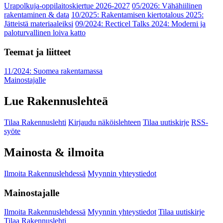
Urapolkuja-oppilaitoskiertue 2026-2027
05/2026: Vähähiilinen
rakentaminen & data
10/2025: Rakentamisen kiertotalous 2025:
Jätteistä materiaaleiksi
09/2024: Recticel Talks 2024: Moderni ja
paloturvallinen loiva katto
Teemat ja liitteet
11/2024: Suomea rakentamassa
Mainostajalle
Lue Rakennuslehteä
Tilaa Rakennuslehti
Kirjaudu näköislehteen
Tilaa uutiskirje
RSS-
syöte
Mainosta & ilmoita
Ilmoita Rakennuslehdessä
Myynnin yhteystiedot
Mainostajalle
Ilmoita Rakennuslehdessä
Myynnin yhteystiedot
Tilaa uutiskirje
Tilaa Rakennuslehti