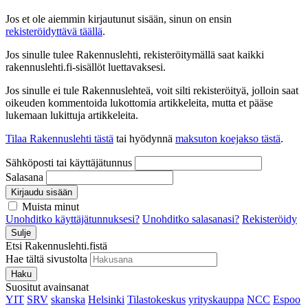
Jos et ole aiemmin kirjautunut sisään, sinun on ensin
rekisteröidyttävä täällä
.
Jos sinulle tulee Rakennuslehti, rekisteröitymällä saat kaikki
rakennuslehti.fi-sisällöt luettavaksesi.
Jos sinulle ei tule Rakennuslehteä, voit silti rekisteröityä, jolloin saat
oikeuden kommentoida lukottomia artikkeleita, mutta et pääse
lukemaan lukittuja artikkeleita.
Tilaa Rakennuslehti tästä
tai hyödynnä
maksuton koejakso tästä
.
Sähköposti tai käyttäjätunnus
Salasana
Kirjaudu sisään
Muista minut
Unohditko käyttäjätunnuksesi?
Unohditko salasanasi?
Rekisteröidy
Sulje
Etsi Rakennuslehti.fistä
Hae tältä sivustolta
Haku
Suositut avainsanat
YIT
SRV
skanska
Helsinki
Tilastokeskus
yrityskauppa
NCC
Espoo