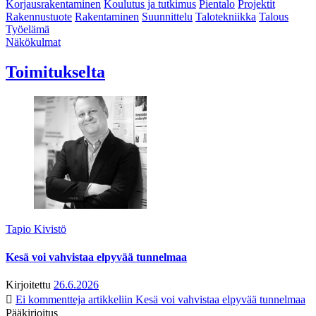
Korjausrakentaminen
Koulutus ja tutkimus
Pientalo
Projektit
Rakennustuote
Rakentaminen
Suunnittelu
Talotekniikka
Talous
Työelämä
Näkökulmat
Toimitukselta
Tapio Kivistö
Kesä voi vahvistaa elpyvää tunnelmaa
Kirjoitettu
26.6.2026
Ei kommentteja
artikkeliin Kesä voi vahvistaa elpyvää tunnelmaa
Pääkirjoitus