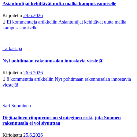
Asiantuntijat kehittävät uutta mallia kampusasumiselle
Kirjoitettu
29.6.2026
Ei kommentteja
artikkeliin Asiantuntijat kehittävät uutta mallia
kampusasumiselle
Tarkastaja
Nyt pohtimaan rakennusalan innostavia viestejä!
Kirjoitettu
26.6.2026
8 kommenttia
artikkeliin Nyt pohtimaan rakennusalan innostavia
viestejä!
Sari Suominen
Digitaalinen riippuvuus on strateginen riski, jota Suomen
rakennusala ei voi sivuuttaa
Kirjoitettu
25.6.2026