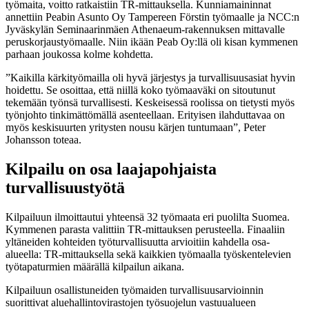
työmaita, voitto ratkaistiin TR-mittauksella. Kunniamaininnat
annettiin Peabin Asunto Oy Tampereen Förstin työmaalle ja NCC:n
Jyväskylän Seminaarinmäen Athenaeum-rakennuksen mittavalle
peruskorjaustyömaalle. Niin ikään Peab Oy:llä oli kisan kymmenen
parhaan joukossa kolme kohdetta.
”Kaikilla kärkityömailla oli hyvä järjestys ja turvallisuusasiat hyvin
hoidettu. Se osoittaa, että niillä koko työmaaväki on sitoutunut
tekemään työnsä turvallisesti. Keskeisessä roolissa on tietysti myös
työnjohto tinkimättömällä asenteellaan. Erityisen ilahduttavaa on
myös keskisuurten yritysten nousu kärjen tuntumaan”, Peter
Johansson toteaa.
Kilpailu on osa laajapohjaista
turvallisuustyötä
Kilpailuun ilmoittautui yhteensä 32 työmaata eri puolilta Suomea.
Kymmenen parasta valittiin TR-mittauksen perusteella. Finaaliin
yltäneiden kohteiden työturvallisuutta arvioitiin kahdella osa-
alueella: TR-mittauksella sekä kaikkien työmaalla työskentelevien
työtapaturmien määrällä kilpailun aikana.
Kilpailuun osallistuneiden työmaiden turvallisuusarvioinnin
suorittivat aluehallintovirastojen työsuojelun vastuualueen