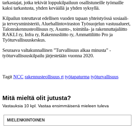
tarkastajat, jotka tekivät loppukilpailuun osallistuneille työmaille
kaksi tarkastusta, yhden keväällä ja yhden syksyllä.
Kilpailun toteuttavat edellisen vuoden tapaan yhteistyössä sosiaali-
ja terveysministeriö, Aluehallintoviraston Työsuojelun vastuualueet,
Talonrakennusteollisuus ry, Asunto-, toimitila- ja rakennuttajaliitto
RAKLI ry, Infra ry, Rakennusliitto ry, Ammattiliitto Pro ja
Työturvallisuuskeskus.
Seuraava valtakunnallinen ”Turvallisuus alkaa minusta” -
työturvallisuuskilpailu järjestetään vuonna 2020.
Tagit
NCC
rakennusteollisuus rt
työtapaturma
työturvallisuus
Mitä mieltä olit jutusta?
Vastauksia
10
kpl. Vastaa ensimmäisenä mieleen tuleva
MIELENKIINTOINEN