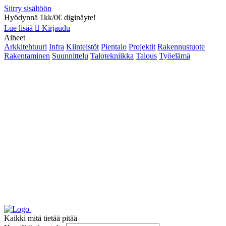
Siirry sisältöön
Hyödynnä 1kk/0€ diginäyte!
Lue lisää
Kirjaudu
Aiheet
Arkkitehtuuri
Infra
Kiinteistöt
Pientalo
Projektit
Rakennustuote
Rakentaminen
Suunnittelu
Talotekniikka
Talous
Työelämä
Kaikki mitä tietää pitää