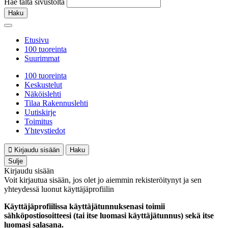
Hae tältä sivustolta
Haku
Etusivu
100 tuoreinta
Suurimmat
100 tuoreinta
Keskustelut
Näköislehti
Tilaa Rakennuslehti
Uutiskirje
Toimitus
Yhteystiedot
Kirjaudu sisään
Haku
Sulje
Kirjaudu sisään
Voit kirjautua sisään, jos olet jo aiemmin rekisteröitynyt ja sen
yhteydessä luonut käyttäjäprofiilin
Käyttäjäprofiilissa käyttäjätunnuksenasi toimii
sähköpostiosoitteesi (tai itse luomasi käyttäjätunnus) sekä itse
luomasi salasana.