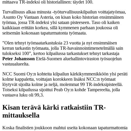
mittaava TR-indeksi oli historiallinen: täydet 100.
Turvallisuus alkaa minusta -työturvallisuuskilpailun voittajatyömaa,
Asunto Oy Vantaan Asteria, on kisan koko historian ensimmäinen
työmaa, jossa TR-indeksi ylsi sataan pisteeseen. Taso oli kaiken
kaikkiaan erittäin korkea, sillä kymmenen parhaan joukossa oli
seitsemän kokonaan tapaturmatonta työmaata.
”Olen tehnyt työmaatarkastuksia 23 vuotta ja nyt ensimmäisen
kerran tarkastin työmaata, jolla TR-havainnointimenetelmällä sain
tulokseksi 100”, kertoo kilpailussa tarkastukset tehnyt tarkastaja
Peter Johansson
Etelä-Suomen aluehallintoviraston työsuojelun
vastuualueelta.
NCC Suomi Oy:n kohteita kilpailun kärkikymmenikköön ylsi peräti
kolme kappaletta, voittajan korokkeen lisäksi NCC:n työmaat
löytyvät sijoilta kolme ja neljä, molemmat 99 TR-indeksipisteellä.
Toiseksi kilpailussa sijoittui Peab Oy:n kohde Tampereelta, jolla
vastaava luku oli 99,3.
Kisan terävä kärki ratkaistiin TR-
mittauksella
Koska finalistien joukkoon mahtui useita kokonaan tapaturmattomia