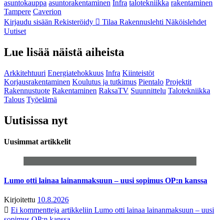
asuntokauppa
asuntorakentaminen
Infra
talotekniikka
rakentaminen
Tampere
Caverion
Kirjaudu sisään
Rekisteröidy
Tilaa Rakennuslehti
Näköislehdet
Uutiset
Lue lisää näistä aiheista
Arkkitehtuuri
Energiatehokkuus
Infra
Kiinteistöt
Korjausrakentaminen
Koulutus ja tutkimus
Pientalo
Projektit
Rakennustuote
Rakentaminen
RaksaTV
Suunnittelu
Talotekniikka
Talous
Työelämä
Uutisissa nyt
Uusimmat artikkelit
Lumo otti lainaa lainanmaksuun – uusi sopimus OP:n kanssa
Kirjoitettu
10.8.2026
Ei kommentteja
artikkeliin Lumo otti lainaa lainanmaksuun – uusi
sopimus OP:n kanssa