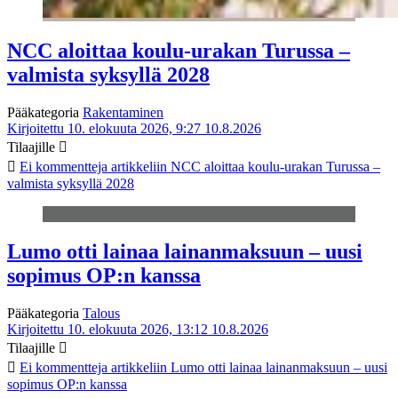
NCC aloittaa koulu-urakan Turussa –
valmista syksyllä 2028
Pääkategoria
Rakentaminen
Kirjoitettu 10. elokuuta 2026, 9:27
10.8.2026
Tilaajille
Ei kommentteja
artikkeliin NCC aloittaa koulu-urakan Turussa –
valmista syksyllä 2028
Lumo otti lainaa lainanmaksuun – uusi
sopimus OP:n kanssa
Pääkategoria
Talous
Kirjoitettu 10. elokuuta 2026, 13:12
10.8.2026
Tilaajille
Ei kommentteja
artikkeliin Lumo otti lainaa lainanmaksuun – uusi
sopimus OP:n kanssa