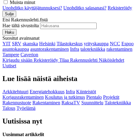
Muista minut
Unohditko käyttäjätunnuksesi?
Unohditko salasanasi?
Rekisteröidy
Sulje
Etsi Rakennuslehti.fistä
Hae tältä sivustolta
Haku
Suositut avainsanat
YIT
SRV
skanska
Helsinki
Tilastokeskus
yrityskauppa
NCC
Espoo
asuntokauppa
asuntorakentaminen
Infra
talotekniikka
rakentaminen
Tampere
Caverion
Kirjaudu sisään
Rekisteröidy
Tilaa Rakennuslehti
Näköislehdet
Uutiset
Lue lisää näistä aiheista
Arkkitehtuuri
Energiatehokkuus
Infra
Kiinteistöt
Korjausrakentaminen
Koulutus ja tutkimus
Pientalo
Projektit
Rakennustuote
Rakentaminen
RaksaTV
Suunnittelu
Talotekniikka
Talous
Työelämä
Uutisissa nyt
Uusimmat artikkelit