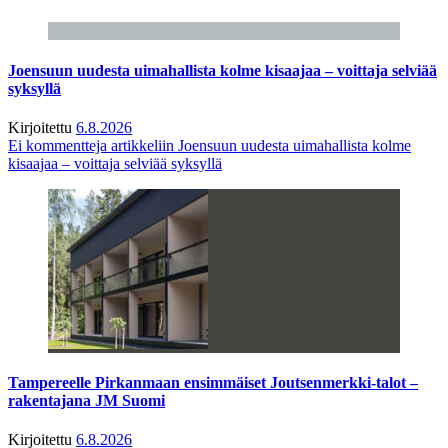
Joensuun uudesta uimahallista kolme kisaajaa – voittaja selviää
syksyllä
Kirjoitettu
6.8.2026
Ei kommentteja
artikkeliin Joensuun uudesta uimahallista kolme
kisaajaa – voittaja selviää syksyllä
Tampereelle Pirkanmaan ensimmäiset Joutsenmerkki-talot –
rakentajana JM Suomi
Kirjoitettu
6.8.2026