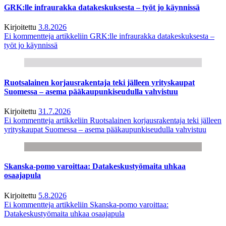
GRK:lle infraurakka datakeskuksesta – työt jo käynnissä
Kirjoitettu
3.8.2026
Ei kommentteja
artikkeliin GRK:lle infraurakka datakeskuksesta –
työt jo käynnissä
Ruotsalainen korjausrakentaja teki jälleen yrityskaupat
Suomessa – asema pääkaupunkiseudulla vahvistuu
Kirjoitettu
31.7.2026
Ei kommentteja
artikkeliin Ruotsalainen korjausrakentaja teki jälleen
yrityskaupat Suomessa – asema pääkaupunkiseudulla vahvistuu
Skanska-pomo varoittaa: Datakeskustyömaita uhkaa
osaajapula
Kirjoitettu
5.8.2026
Ei kommentteja
artikkeliin Skanska-pomo varoittaa:
Datakeskustyömaita uhkaa osaajapula