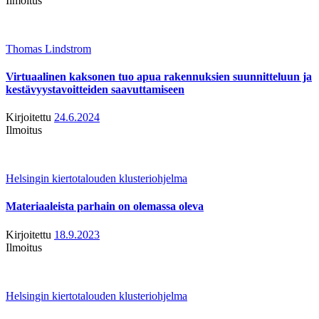
Ilmoitus
Thomas Lindstrom
Virtuaalinen kaksonen tuo apua rakennuksien suunnitteluun ja
kestävyystavoitteiden saavuttamiseen
Kirjoitettu
24.6.2024
Ilmoitus
Helsingin kiertotalouden klusteriohjelma
Materiaaleista parhain on olemassa oleva
Kirjoitettu
18.9.2023
Ilmoitus
Helsingin kiertotalouden klusteriohjelma