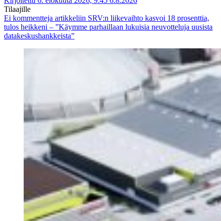
Kirjoitettu 6. elokuuta 2026, 9:45
6.8.2026
Tilaajille
Ei kommentteja
artikkeliin SRV:n liikevaihto kasvoi 18 prosenttia,
tulos heikkeni – ”Käymme parhaillaan lukuisia neuvotteluja uusista
datakeskushankkeista”