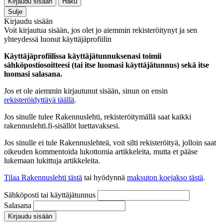
Kirjaudu sisään
Haku
Sulje
Kirjaudu sisään
Voit kirjautua sisään, jos olet jo aiemmin rekisteröitynyt ja sen
yhteydessä luonut käyttäjäprofiilin
Käyttäjäprofiilissa käyttäjätunnuksenasi toimii
sähköpostiosoitteesi (tai itse luomasi käyttäjätunnus) sekä itse
luomasi salasana.
Jos et ole aiemmin kirjautunut sisään, sinun on ensin
rekisteröidyttävä täällä
.
Jos sinulle tulee Rakennuslehti, rekisteröitymällä saat kaikki
rakennuslehti.fi-sisällöt luettavaksesi.
Jos sinulle ei tule Rakennuslehteä, voit silti rekisteröityä, jolloin saat
oikeuden kommentoida lukottomia artikkeleita, mutta et pääse
lukemaan lukittuja artikkeleita.
Tilaa Rakennuslehti tästä
tai hyödynnä
maksuton koejakso tästä
.
Sähköposti tai käyttäjätunnus
Salasana
Kirjaudu sisään