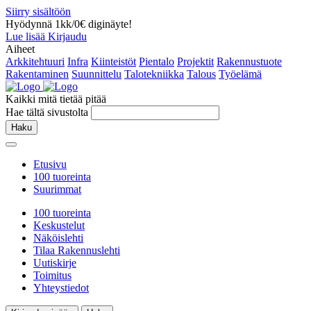
Siirry sisältöön
Hyödynnä 1kk/0€ diginäyte!
Lue lisää
Kirjaudu
Aiheet
Arkkitehtuuri
Infra
Kiinteistöt
Pientalo
Projektit
Rakennustuote
Rakentaminen
Suunnittelu
Talotekniikka
Talous
Työelämä
Kaikki mitä tietää pitää
Hae tältä sivustolta
Haku
Etusivu
100 tuoreinta
Suurimmat
100 tuoreinta
Keskustelut
Näköislehti
Tilaa Rakennuslehti
Uutiskirje
Toimitus
Yhteystiedot