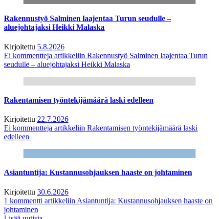
Rakennustyö Salminen laajentaa Turun seudulle –
aluejohtajaksi Heikki Malaska
Kirjoitettu
5.8.2026
Ei kommentteja
artikkeliin Rakennustyö Salminen laajentaa Turun
seudulle – aluejohtajaksi Heikki Malaska
Rakentamisen työntekijämäärä laski edelleen
Kirjoitettu
22.7.2026
Ei kommentteja
artikkeliin Rakentamisen työntekijämäärä laski
edelleen
Asiantuntija: Kustannusohjauksen haaste on johtaminen
Kirjoitettu
30.6.2026
1 kommentti
artikkeliin Asiantuntija: Kustannusohjauksen haaste on
johtaminen
Lisää uutisia