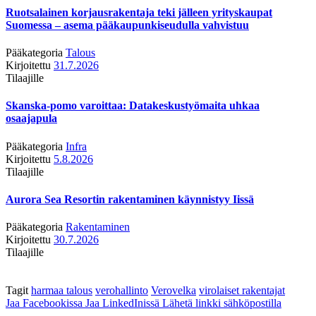
Ruotsalainen korjausrakentaja teki jälleen yrityskaupat
Suomessa – asema pääkaupunkiseudulla vahvistuu
Pääkategoria
Talous
Kirjoitettu
31.7.2026
Tilaajille
Skanska-pomo varoittaa: Datakeskustyömaita uhkaa
osaajapula
Pääkategoria
Infra
Kirjoitettu
5.8.2026
Tilaajille
Aurora Sea Resortin rakentaminen käynnistyy Iissä
Pääkategoria
Rakentaminen
Kirjoitettu
30.7.2026
Tilaajille
Tagit
harmaa talous
verohallinto
Verovelka
virolaiset rakentajat
Jaa Facebookissa
Jaa LinkedInissä
Lähetä linkki sähköpostilla