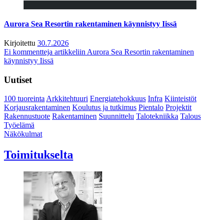
Aurora Sea Resortin rakentaminen käynnistyy Iissä
Kirjoitettu
30.7.2026
Ei kommentteja
artikkeliin Aurora Sea Resortin rakentaminen
käynnistyy Iissä
Uutiset
100 tuoreinta
Arkkitehtuuri
Energiatehokkuus
Infra
Kiinteistöt
Korjausrakentaminen
Koulutus ja tutkimus
Pientalo
Projektit
Rakennustuote
Rakentaminen
Suunnittelu
Talotekniikka
Talous
Työelämä
Näkökulmat
Toimitukselta