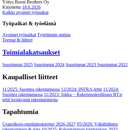
Yritys
Boost Brothers Oy
Kirjoitettu
18.6.2026
Kaikki avoimet työpaikat
Työpaikat & työelämä
Avoimet työpaikat
Työelämän uutisia
Teemat & liitteet
Toimialakatsaukset
Suurimmat 2025
Suurimmat 2024
Suurimmat 2023
Suurimmat 2022
Kaupalliset liitteet
11/2025: Suomea rakentamassa
12/2024: INFRA-lehti
11/2024:
Suomea rakentamassa
11/2023: Jokka − Rakennusteollisuus RT:n
lehti kestävästä rakentamisesta
Tapahtumia
Urapolkuja-oppilaitoskiertue 2026-2027
05/2026: Vähähiilinen
rakentaminen & data
10/2025: Rakentamisen kiertotalous 2025: