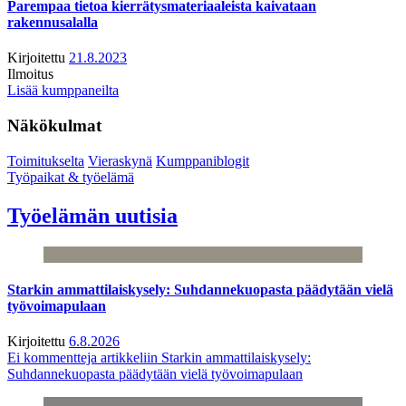
Parempaa tietoa kierrätysmateriaaleista kaivataan
rakennusalalla
Kirjoitettu
21.8.2023
Ilmoitus
Lisää kumppaneilta
Näkökulmat
Toimitukselta
Vieraskynä
Kumppaniblogit
Työpaikat & työelämä
Työelämän uutisia
Starkin ammattilaiskysely: Suhdannekuopasta päädytään vielä
työvoimapulaan
Kirjoitettu
6.8.2026
Ei kommentteja
artikkeliin Starkin ammattilaiskysely:
Suhdannekuopasta päädytään vielä työvoimapulaan