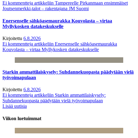
Ei kommentteja
artikkeliin Tampereelle Pirkanmaan ensimmäiset
Joutsenmerkki-talot – rakentajana JM Suomi
Enersenselle sähköasemaurakka Kouvolasta – virtaa
Myllykosken datakeskukselle
Kirjoitettu
6.8.2026
Ei kommentteja
artikkeliin Enersenselle sähköasemaurakka
Kouvolasta – virtaa Myllykosken datakeskukselle
Starkin ammattilaiskysely: Suhdannekuopasta päädytään vielä
työvoimapulaan
Kirjoitettu
6.8.2026
Ei kommentteja
artikkeliin Starkin ammattilaiskysely:
Suhdannekuopasta päädytään vielä työvoimapulaan
Lisää uutisia
Viikon luetuimmat