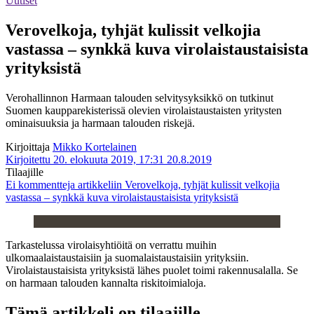
Uutiset
Verovelkoja, tyhjät kulissit velkojia
vastassa – synkkä kuva virolaistaustaisista
yrityksistä
Verohallinnon Harmaan talouden selvitysyksikkö on tutkinut
Suomen kaupparekisterissä olevien virolaistaustaisten yritysten
ominaisuuksia ja harmaan talouden riskejä.
Kirjoittaja
Mikko Kortelainen
Kirjoitettu 20. elokuuta 2019, 17:31
20.8.2019
Tilaajille
Ei kommentteja
artikkeliin Verovelkoja, tyhjät kulissit velkojia
vastassa – synkkä kuva virolaistaustaisista yrityksistä
Tarkastelussa virolaisyhtiöitä on verrattu muihin
ulkomaalaistaustaisiin ja suomalaistaustaisiin yrityksiin.
Virolaistaustaisista yrityksistä lähes puolet toimi rakennusalalla. Se
on harmaan talouden kannalta riskitoimialoja.
Tämä artikkeli on tilaajille