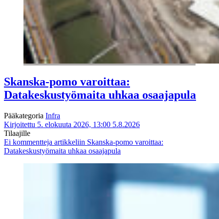
Skanska-pomo varoittaa:
Datakeskustyömaita uhkaa osaajapula
Pääkategoria
Infra
Kirjoitettu 5. elokuuta 2026, 13:00
5.8.2026
Tilaajille
Ei kommentteja
artikkeliin Skanska-pomo varoittaa:
Datakeskustyömaita uhkaa osaajapula