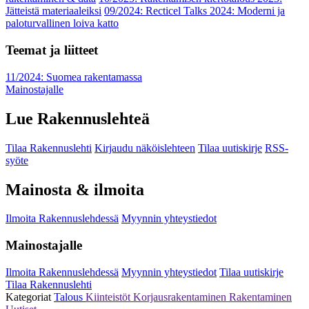
Jätteistä materiaaleiksi
09/2024: Recticel Talks 2024: Moderni ja
paloturvallinen loiva katto
Teemat ja liitteet
11/2024: Suomea rakentamassa
Mainostajalle
Lue Rakennuslehteä
Tilaa Rakennuslehti
Kirjaudu näköislehteen
Tilaa uutiskirje
RSS-
syöte
Mainosta & ilmoita
Ilmoita Rakennuslehdessä
Myynnin yhteystiedot
Mainostajalle
Ilmoita Rakennuslehdessä
Myynnin yhteystiedot
Tilaa uutiskirje
Tilaa Rakennuslehti
Kategoriat
Talous
Kiinteistöt
Korjausrakentaminen
Rakentaminen