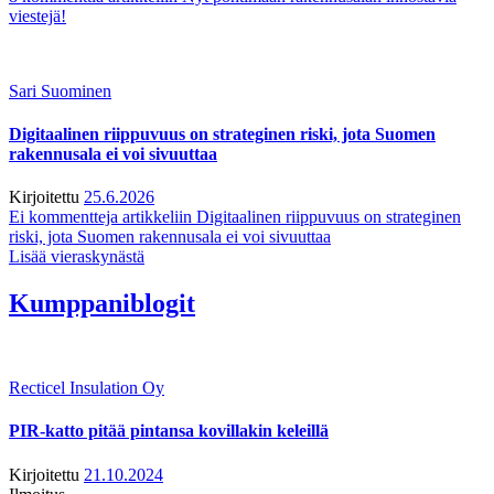
viestejä!
Sari Suominen
Digitaalinen riippuvuus on strateginen riski, jota Suomen
rakennusala ei voi sivuuttaa
Kirjoitettu
25.6.2026
Ei kommentteja
artikkeliin Digitaalinen riippuvuus on strateginen
riski, jota Suomen rakennusala ei voi sivuuttaa
Lisää vieraskynästä
Kumppaniblogit
Recticel Insulation Oy
PIR-katto pitää pintansa kovillakin keleillä
Kirjoitettu
21.10.2024