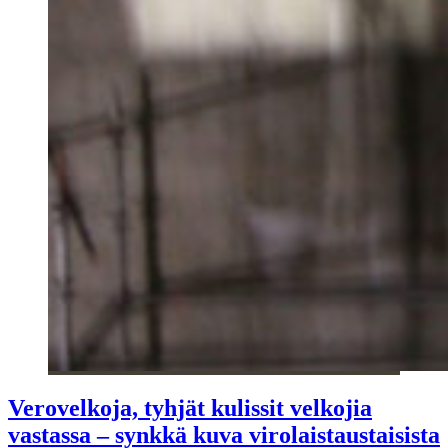
Verovelkoja, tyhjät kulissit velkojia
vastassa – synkkä kuva virolaistaustaisista