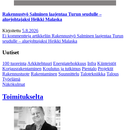
Rakennustyö Salminen laajentaa Turun seudulle –
aluejohtajaksi Heikki Malaska
Kirjoitettu
5.8.2026
Ei kommentteja
artikkeliin Rakennustyö Salminen laajentaa Turun
seudulle – aluejohtajaksi Heikki Malaska
Uutiset
100 tuoreinta
Arkkitehtuuri
Energiatehokkuus
Infra
Kiinteistöt
Korjausrakentaminen
Koulutus ja tutkimus
Pientalo
Projektit
Rakennustuote
Rakentaminen
Suunnittelu
Talotekniikka
Talous
Työelämä
Näkökulmat
Toimitukselta