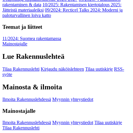
rakentaminen & data
10/2025: Rakentamisen kiertotalous 2025:
Jätteistä materiaaleiksi
09/2024: Recticel Talks 2024: Moderni ja
paloturvallinen loiva katto
Teemat ja liitteet
11/2024: Suomea rakentamassa
Mainostajalle
Lue Rakennuslehteä
Tilaa Rakennuslehti
Kirjaudu näköislehteen
Tilaa uutiskirje
RSS-
syöte
Mainosta & ilmoita
Ilmoita Rakennuslehdessä
Myynnin yhteystiedot
Mainostajalle
Ilmoita Rakennuslehdessä
Myynnin yhteystiedot
Tilaa uutiskirje
Tilaa Rakennuslehti