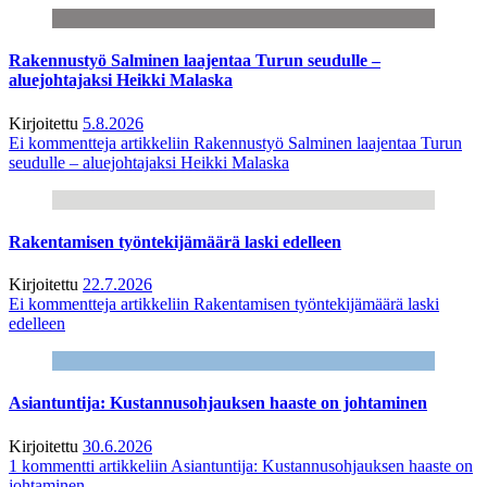
Rakennustyö Salminen laajentaa Turun seudulle –
aluejohtajaksi Heikki Malaska
Kirjoitettu
5.8.2026
Ei kommentteja
artikkeliin Rakennustyö Salminen laajentaa Turun
seudulle – aluejohtajaksi Heikki Malaska
Rakentamisen työntekijämäärä laski edelleen
Kirjoitettu
22.7.2026
Ei kommentteja
artikkeliin Rakentamisen työntekijämäärä laski
edelleen
Asiantuntija: Kustannusohjauksen haaste on johtaminen
Kirjoitettu
30.6.2026
1 kommentti
artikkeliin Asiantuntija: Kustannusohjauksen haaste on
johtaminen