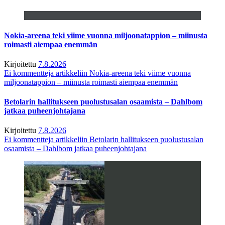
Nokia-areena teki viime vuonna miljoonatappion – miinusta
roimasti aiempaa enemmän
Kirjoitettu
7.8.2026
Ei kommentteja
artikkeliin Nokia-areena teki viime vuonna
miljoonatappion – miinusta roimasti aiempaa enemmän
Betolarin hallitukseen puolustusalan osaamista – Dahlbom
jatkaa puheenjohtajana
Kirjoitettu
7.8.2026
Ei kommentteja
artikkeliin Betolarin hallitukseen puolustusalan
osaamista – Dahlbom jatkaa puheenjohtajana