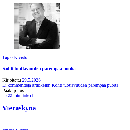
Tapio Kivistö
Kohti tuottavuuden parempaa puolta
Kirjoitettu
29.5.2026
Ei kommentteja
artikkeliin Kohti tuottavuuden parempaa puolta
Pääkirjoitus
Lisää toimitukselta
Vieraskynä