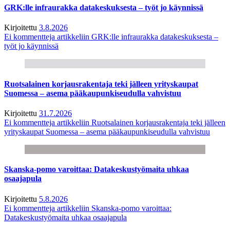
GRK:lle infraurakka datakeskuksesta – työt jo käynnissä
Kirjoitettu
3.8.2026
Ei kommentteja
artikkeliin GRK:lle infraurakka datakeskuksesta –
työt jo käynnissä
Ruotsalainen korjausrakentaja teki jälleen yrityskaupat
Suomessa – asema pääkaupunkiseudulla vahvistuu
Kirjoitettu
31.7.2026
Ei kommentteja
artikkeliin Ruotsalainen korjausrakentaja teki jälleen
yrityskaupat Suomessa – asema pääkaupunkiseudulla vahvistuu
Skanska-pomo varoittaa: Datakeskustyömaita uhkaa
osaajapula
Kirjoitettu
5.8.2026
Ei kommentteja
artikkeliin Skanska-pomo varoittaa:
Datakeskustyömaita uhkaa osaajapula