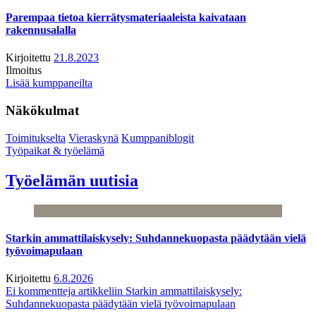
Parempaa tietoa kierrätysmateriaaleista kaivataan
rakennusalalla
Kirjoitettu
21.8.2023
Ilmoitus
Lisää kumppaneilta
Näkökulmat
Toimitukselta
Vieraskynä
Kumppaniblogit
Työpaikat & työelämä
Työelämän uutisia
Starkin ammattilaiskysely: Suhdannekuopasta päädytään vielä
työvoimapulaan
Kirjoitettu
6.8.2026
Ei kommentteja
artikkeliin Starkin ammattilaiskysely:
Suhdannekuopasta päädytään vielä työvoimapulaan