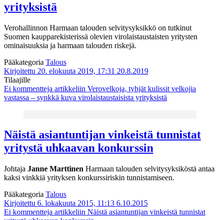
yrityksistä
Verohallinnon Harmaan talouden selvitysyksikkö on tutkinut
Suomen kaupparekisterissä olevien virolaistaustaisten yritysten
ominaisuuksia ja harmaan talouden riskejä.
Pääkategoria
Talous
Kirjoitettu 20. elokuuta 2019, 17:31
20.8.2019
Tilaajille
Ei kommentteja
artikkeliin Verovelkoja, tyhjät kulissit velkojia
vastassa – synkkä kuva virolaistaustaisista yrityksistä
Näistä asiantuntijan vinkeistä tunnistat
yritystä uhkaavan konkurssin
Johtaja
Janne Marttinen
Harmaan talouden selvitysyksiköstä antaa
kaksi vinkkiä yrityksen konkurssiriskin tunnistamiseen.
Pääkategoria
Talous
Kirjoitettu 6. lokakuuta 2015, 11:13
6.10.2015
Ei kommentteja
artikkeliin Näistä asiantuntijan vinkeistä tunnistat