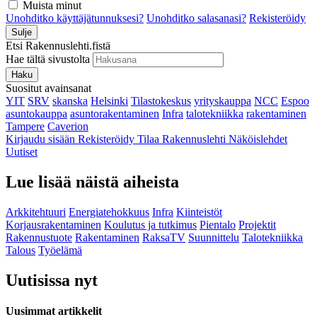
Muista minut
Unohditko käyttäjätunnuksesi?
Unohditko salasanasi?
Rekisteröidy
Sulje
Etsi Rakennuslehti.fistä
Hae tältä sivustolta
Haku
Suositut avainsanat
YIT
SRV
skanska
Helsinki
Tilastokeskus
yrityskauppa
NCC
Espoo
asuntokauppa
asuntorakentaminen
Infra
talotekniikka
rakentaminen
Tampere
Caverion
Kirjaudu sisään
Rekisteröidy
Tilaa Rakennuslehti
Näköislehdet
Uutiset
Lue lisää näistä aiheista
Arkkitehtuuri
Energiatehokkuus
Infra
Kiinteistöt
Korjausrakentaminen
Koulutus ja tutkimus
Pientalo
Projektit
Rakennustuote
Rakentaminen
RaksaTV
Suunnittelu
Talotekniikka
Talous
Työelämä
Uutisissa nyt
Uusimmat artikkelit