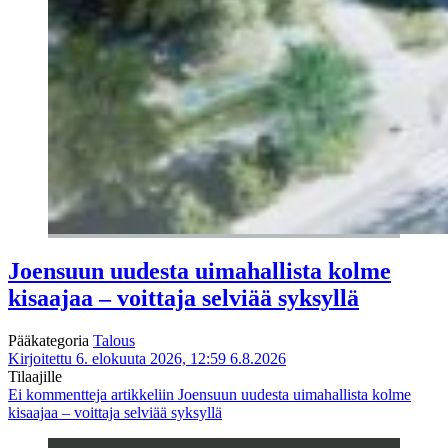
Joensuun uudesta uimahallista kolme
kisaajaa – voittaja selviää syksyllä
Pääkategoria
Talous
Kirjoitettu 6. elokuuta 2026, 12:59
6.8.2026
Tilaajille
Ei kommentteja
artikkeliin Joensuun uudesta uimahallista kolme
kisaajaa – voittaja selviää syksyllä