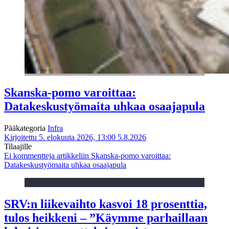
Skanska-pomo varoittaa:
Datakeskustyömaita uhkaa osaajapula
Pääkategoria
Infra
Kirjoitettu 5. elokuuta 2026, 13:00
5.8.2026
Tilaajille
Ei kommentteja
artikkeliin Skanska-pomo varoittaa:
Datakeskustyömaita uhkaa osaajapula
SRV:n liikevaihto kasvoi 18 prosenttia,
tulos heikkeni – ”Käymme parhaillaan