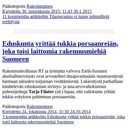
Pääkategoria
Rakentaminen
Kirjoitettu 30. tammikuuta 2015, 11:43
30.1.2015
11 kommenttia
artikkeliin Tilaajavastuu ei tunne inhimillistä
erehdystä
Eduskunta yrittää tukkia porsaanreiän,
joka toisi laittomia rakennusmiehiä
Suomeen
Rakennusteollisuus RT ja työmaita valvova Etelä-Suomen
aluehallintovirasto ovat arvostelleet tilaajavastuulain muutosesitystä
harmaan talouden torjunnan vesittämisestä. Lakiesitystä parhaillaan
käsittelevän eduskunnan sivistys- ja tasa-arvovaliokunnan
puheenjohtaja
Tarja Filatov
(sd.) lupaa, että valiokunta yrittää
tukkia esityksen pahimman porsaanreiän.
Pääkategoria
Rakentaminen
Kirjoitettu 24. lokakuuta 2014, 11:30
24.10.2014
3 kommenttia
artikkeliin Eduskunta yrittää tukkia porsaanreiän, joka
toisi laittomia rakennusmiehiä Suomeen