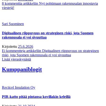
8 kommenttia
artikkeliin Nyt pohtimaan rakennusalan innostavia
viestejä!
Sari Suominen
Digitaalinen riippuvuus on strateginen riski, jota Suomen
rakennusala ei voi sivuuttaa
Kirjoitettu
25.6.2026
Ei kommentteja
artikkeliin Digitaalinen riippuvuus on strateginen
riski, jota Suomen rakennusala ei voi sivuuttaa
Lisää vieraskynästä
Kumppaniblogit
Recticel Insulation Oy
PIR-katto pitää pintansa kovillakin keleillä