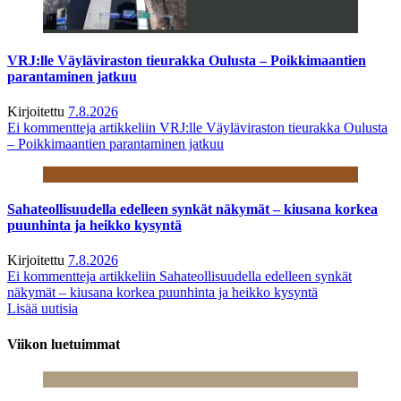
VRJ:lle Väyläviraston tieurakka Oulusta – Poikkimaantien
parantaminen jatkuu
Kirjoitettu
7.8.2026
Ei kommentteja
artikkeliin VRJ:lle Väyläviraston tieurakka Oulusta
– Poikkimaantien parantaminen jatkuu
Sahateollisuudella edelleen synkät näkymät – kiusana korkea
puunhinta ja heikko kysyntä
Kirjoitettu
7.8.2026
Ei kommentteja
artikkeliin Sahateollisuudella edelleen synkät
näkymät – kiusana korkea puunhinta ja heikko kysyntä
Lisää uutisia
Viikon luetuimmat