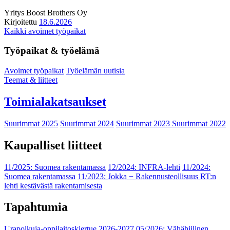
Yritys
Boost Brothers Oy
Kirjoitettu
18.6.2026
Kaikki avoimet työpaikat
Työpaikat & työelämä
Avoimet työpaikat
Työelämän uutisia
Teemat & liitteet
Toimialakatsaukset
Suurimmat 2025
Suurimmat 2024
Suurimmat 2023
Suurimmat 2022
Kaupalliset liitteet
11/2025: Suomea rakentamassa
12/2024: INFRA-lehti
11/2024:
Suomea rakentamassa
11/2023: Jokka − Rakennusteollisuus RT:n
lehti kestävästä rakentamisesta
Tapahtumia
Urapolkuja-oppilaitoskiertue 2026-2027
05/2026: Vähähiilinen