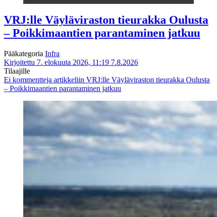
VRJ:lle Väyläviraston tieurakka Oulusta
– Poikkimaantien parantaminen jatkuu
Pääkategoria
Infra
Kirjoitettu 7. elokuuta 2026, 11:19
7.8.2026
Tilaajille
Ei kommentteja
artikkeliin VRJ:lle Väyläviraston tieurakka Oulusta
– Poikkimaantien parantaminen jatkuu