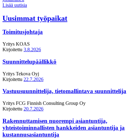
Lisää uutisia
Uusimmat työpaikat
Toimitusjohtaja
Yritys
KOAS
Kirjoitettu
3.8.2026
Suunnittelupäällikkö
Yritys
Tekova Oyj
Kirjoitettu
22.7.2026
Vastuusuunnittelija, tietomallintava suunnittelija
Yritys
FCG Finnish Consulting Group Oy
Kirjoitettu
20.7.2026
Rakennuttamisen nuorempi asiantuntija,
yhteistoiminnallisten hankkeiden asiantuntija ja
kustannusasiantuntija