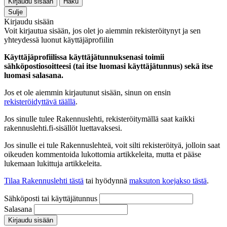
Kirjaudu sisään
Haku
Sulje
Kirjaudu sisään
Voit kirjautua sisään, jos olet jo aiemmin rekisteröitynyt ja sen
yhteydessä luonut käyttäjäprofiilin
Käyttäjäprofiilissa käyttäjätunnuksenasi toimii
sähköpostiosoitteesi (tai itse luomasi käyttäjätunnus) sekä itse
luomasi salasana.
Jos et ole aiemmin kirjautunut sisään, sinun on ensin
rekisteröidyttävä täällä
.
Jos sinulle tulee Rakennuslehti, rekisteröitymällä saat kaikki
rakennuslehti.fi-sisällöt luettavaksesi.
Jos sinulle ei tule Rakennuslehteä, voit silti rekisteröityä, jolloin saat
oikeuden kommentoida lukottomia artikkeleita, mutta et pääse
lukemaan lukittuja artikkeleita.
Tilaa Rakennuslehti tästä
tai hyödynnä
maksuton koejakso tästä
.
Sähköposti tai käyttäjätunnus
Salasana
Kirjaudu sisään