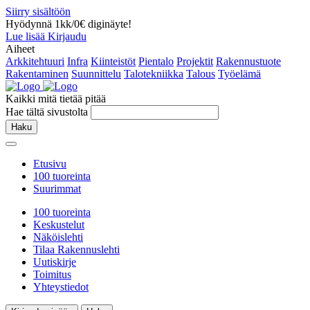
Siirry sisältöön
Hyödynnä 1kk/0€ diginäyte!
Lue lisää
Kirjaudu
Aiheet
Arkkitehtuuri
Infra
Kiinteistöt
Pientalo
Projektit
Rakennustuote
Rakentaminen
Suunnittelu
Talotekniikka
Talous
Työelämä
Kaikki mitä tietää pitää
Hae tältä sivustolta
Haku
Etusivu
100 tuoreinta
Suurimmat
100 tuoreinta
Keskustelut
Näköislehti
Tilaa Rakennuslehti
Uutiskirje
Toimitus
Yhteystiedot