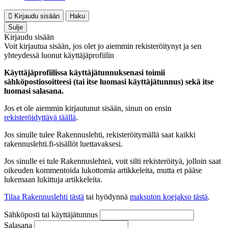
Kirjaudu sisään
Haku
Sulje
Kirjaudu sisään
Voit kirjautua sisään, jos olet jo aiemmin rekisteröitynyt ja sen
yhteydessä luonut käyttäjäprofiilin
Käyttäjäprofiilissa käyttäjätunnuksenasi toimii
sähköpostiosoitteesi (tai itse luomasi käyttäjätunnus) sekä itse
luomasi salasana.
Jos et ole aiemmin kirjautunut sisään, sinun on ensin
rekisteröidyttävä täällä
.
Jos sinulle tulee Rakennuslehti, rekisteröitymällä saat kaikki
rakennuslehti.fi-sisällöt luettavaksesi.
Jos sinulle ei tule Rakennuslehteä, voit silti rekisteröityä, jolloin saat
oikeuden kommentoida lukottomia artikkeleita, mutta et pääse
lukemaan lukittuja artikkeleita.
Tilaa Rakennuslehti tästä
tai hyödynnä
maksuton koejakso tästä
.
Sähköposti tai käyttäjätunnus
Salasana