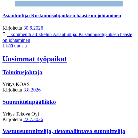
Asiantuntija: Kustannusohjauksen haaste on johtaminen
Kirjoitettu
30.6.2026
1 kommentti
artikkeliin Asiantuntija: Kustannusohjauksen haaste
on johtaminen
Lisää uutisia
Uusimmat työpaikat
Toimitusjohtaja
Yritys
KOAS
Kirjoitettu
3.8.2026
Suunnittelupäällikkö
Yritys
Tekova Oyj
Kirjoitettu
22.7.2026
Vastuusuunnittelija, tietomallintava suunnittelija