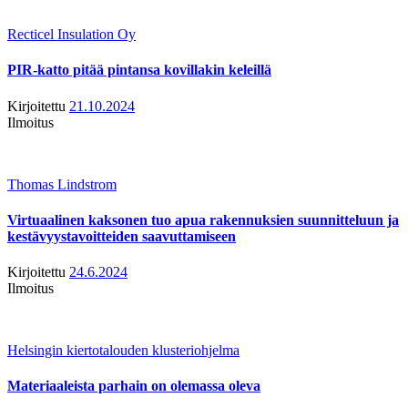
Recticel Insulation Oy
PIR-katto pitää pintansa kovillakin keleillä
Kirjoitettu
21.10.2024
Ilmoitus
Thomas Lindstrom
Virtuaalinen kaksonen tuo apua rakennuksien suunnitteluun ja
kestävyystavoitteiden saavuttamiseen
Kirjoitettu
24.6.2024
Ilmoitus
Helsingin kiertotalouden klusteriohjelma
Materiaaleista parhain on olemassa oleva