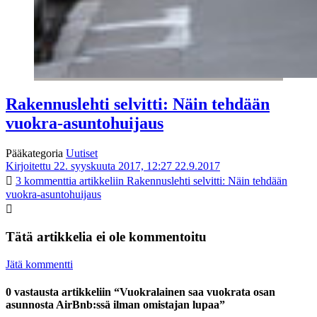
Rakennuslehti selvitti: Näin tehdään
vuokra-asuntohuijaus
Pääkategoria
Uutiset
Kirjoitettu 22. syyskuuta 2017, 12:27
22.9.2017
3 kommenttia
artikkeliin Rakennuslehti selvitti: Näin tehdään
vuokra-asuntohuijaus
Tätä artikkelia ei ole kommentoitu
Jätä kommentti
0 vastausta artikkeliin “Vuokralainen saa vuokrata osan
asunnosta AirBnb:ssä ilman omistajan lupaa”