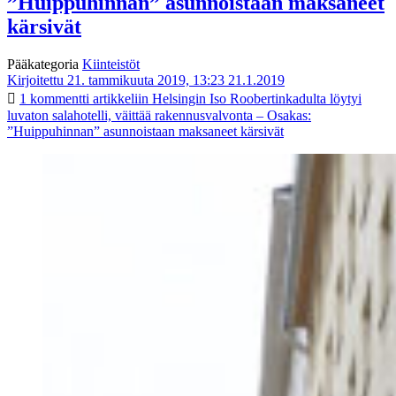
”Huippuhinnan” asunnoistaan maksaneet
kärsivät
Pääkategoria
Kiinteistöt
Kirjoitettu 21. tammikuuta 2019, 13:23
21.1.2019
1 kommentti
artikkeliin Helsingin Iso Roobertinkadulta löytyi
luvaton salahotelli, väittää rakennusvalvonta – Osakas:
”Huippuhinnan” asunnoistaan maksaneet kärsivät