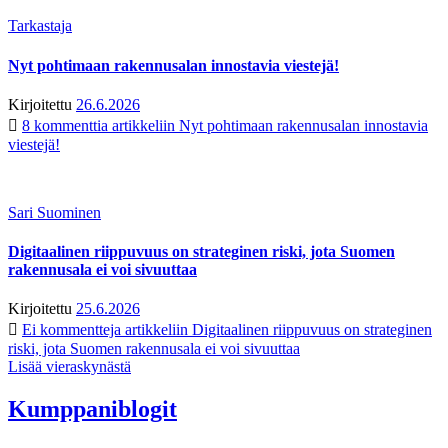
Tarkastaja
Nyt pohtimaan rakennusalan innostavia viestejä!
Kirjoitettu
26.6.2026
8 kommenttia
artikkeliin Nyt pohtimaan rakennusalan innostavia
viestejä!
Sari Suominen
Digitaalinen riippuvuus on strateginen riski, jota Suomen
rakennusala ei voi sivuuttaa
Kirjoitettu
25.6.2026
Ei kommentteja
artikkeliin Digitaalinen riippuvuus on strateginen
riski, jota Suomen rakennusala ei voi sivuuttaa
Lisää vieraskynästä
Kumppaniblogit