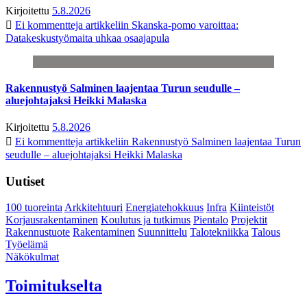
Kirjoitettu
5.8.2026
Ei kommentteja
artikkeliin Skanska-pomo varoittaa:
Datakeskustyömaita uhkaa osaajapula
Rakennustyö Salminen laajentaa Turun seudulle –
aluejohtajaksi Heikki Malaska
Kirjoitettu
5.8.2026
Ei kommentteja
artikkeliin Rakennustyö Salminen laajentaa Turun
seudulle – aluejohtajaksi Heikki Malaska
Uutiset
100 tuoreinta
Arkkitehtuuri
Energiatehokkuus
Infra
Kiinteistöt
Korjausrakentaminen
Koulutus ja tutkimus
Pientalo
Projektit
Rakennustuote
Rakentaminen
Suunnittelu
Talotekniikka
Talous
Työelämä
Näkökulmat
Toimitukselta