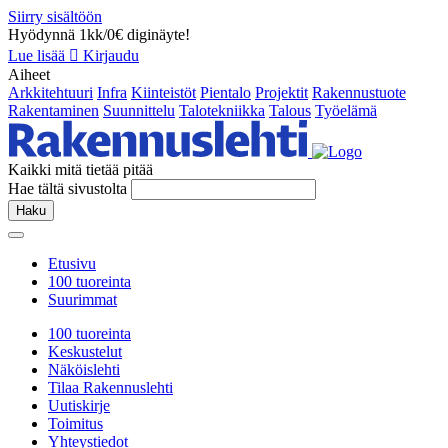
Siirry sisältöön
Hyödynnä 1kk/0€ diginäyte!
Lue lisää
Kirjaudu
Aiheet
Arkkitehtuuri
Infra
Kiinteistöt
Pientalo
Projektit
Rakennustuote
Rakentaminen
Suunnittelu
Talotekniikka
Talous
Työelämä
Kaikki mitä tietää pitää
Hae tältä sivustolta
Haku
Etusivu
100 tuoreinta
Suurimmat
100 tuoreinta
Keskustelut
Näköislehti
Tilaa Rakennuslehti
Uutiskirje
Toimitus
Yhteystiedot