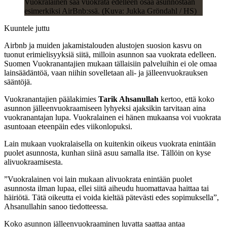
Vuokralainen saa vuokrata edelleen osaa asunnostaan
esimerkiksi AirBnb:ssä. (Kuva: Jukka Gröndahl / HS)
Kuuntele juttu
Airbnb ja muiden jakamistalouden alustojen suosion kasvu on
tuonut erimielisyyksiä siitä, milloin asunnon saa vuokrata edelleen.
Suomen Vuokranantajien mukaan tällaisiin palveluihin ei ole omaa
lainsäädäntöä, vaan niihin sovelletaan ali- ja jälleenvuokrauksen
sääntöjä.
Vuokranantajien päälakimies
Tarik Ahsanullah
kertoo, että koko
asunnon jälleenvuokraamiseen lyhyeksi ajaksikin tarvitaan aina
vuokranantajan lupa. Vuokralainen ei hänen mukaansa voi vuokrata
asuntoaan eteenpäin edes viikonlopuksi.
Lain mukaan vuokralaisella on kuitenkin oikeus vuokrata enintään
puolet asunnosta, kunhan siinä asuu samalla itse. Tällöin on kyse
alivuokraamisesta.
”Vuokralainen voi lain mukaan alivuokrata enintään puolet
asunnosta ilman lupaa, ellei siitä aiheudu huomattavaa haittaa tai
häiriötä. Tätä oikeutta ei voida kieltää pätevästi edes sopimuksella”,
Ahsanullahin sanoo tiedotteessa.
Koko asunnon jälleenvuokraaminen luvatta saattaa antaa