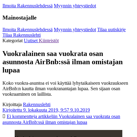
Ilmoita Rakennuslehdessä
Myynnin yhteystiedot
Mainostajalle
Ilmoita Rakennuslehdessä
Myynnin yhteystiedot
Tilaa uutiskirje
Tilaa Rakennuslehti
Kategoriat
Uutiset
Kiinteistöt
Vuokralainen saa vuokrata osan
asunnosta AirBnb:ssä ilman omistajan
lupaa
Koko vuokra-asuntoa ei voi käyttää lyhytaikaiseen vuokraukseen
AirBnb:n kautta ilman vuokranantajan lupaa. Sen sijaan osan
vuokraaminen on laillista.
Kirjoittaja
Rakennuslehti
Kirjoitettu 9. lokakuuta 2019, 9:57
9.10.2019
Ei kommentteja
artikkeliin Vuokralainen saa vuokrata osan
asunnosta AirBnb:ssä ilman omistajan lupaa