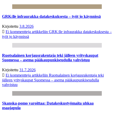
GRK:lle infraurakka datakeskuksesta – työt jo käynnissä
Kirjoitettu
3.8.2026
Ei kommentteja
artikkeliin GRK:lle infraurakka datakeskuksesta –
työt jo käynnissä
Ruotsalainen korjausrakentaja teki jälleen yrityskaupat
Suomessa – asema pääkaupunkiseudulla vahvistuu
Kirjoitettu
31.7.2026
Ei kommentteja
artikkeliin Ruotsalainen korjausrakentaja teki
jälleen yrityskaupat Suomessa – asema pääkaupunkiseudulla
vahvistuu
Skanska-pomo varoittaa: Datakeskustyömaita uhkaa
osaajapula