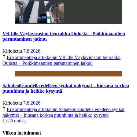
VRJ:lle Väyläviraston tieurakka Oulusta – Poikkimaantien
parantaminen jatkuu
Kirjoitettu
7.8.2026
Ei kommentteja
artikkeliin VRJ:lle Väyläviraston tieurakka
Oulusta – Poikkimaantien parantaminen jatkuu
Sahateollisuudella edelleen synkät näkymät – kiusana korkea
puunhinta ja heikko kysyntä
Kirjoitettu
7.8.2026
Ei kommentteja
artikkeliin Sahateollisuudella edelleen synkät
näkymät – kiusana korkea puunhinta ja heikko kysyntä
Lisää uutisia
Viikon luetuimmat