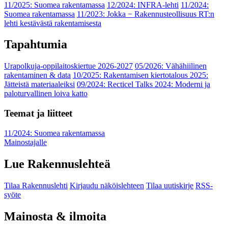
11/2025: Suomea rakentamassa
12/2024: INFRA-lehti
11/2024:
Suomea rakentamassa
11/2023: Jokka − Rakennusteollisuus RT:n
lehti kestävästä rakentamisesta
Tapahtumia
Urapolkuja-oppilaitoskiertue 2026-2027
05/2026: Vähähiilinen
rakentaminen & data
10/2025: Rakentamisen kiertotalous 2025:
Jätteistä materiaaleiksi
09/2024: Recticel Talks 2024: Moderni ja
paloturvallinen loiva katto
Teemat ja liitteet
11/2024: Suomea rakentamassa
Mainostajalle
Lue Rakennuslehteä
Tilaa Rakennuslehti
Kirjaudu näköislehteen
Tilaa uutiskirje
RSS-
syöte
Mainosta & ilmoita