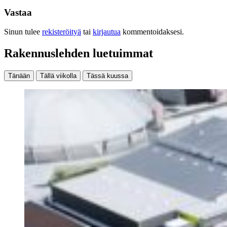
Vastaa
Sinun tulee
rekisteröityä
tai
kirjautua
kommentoidaksesi.
Rakennuslehden luetuimmat
Tänään
Tällä viikolla
Tässä kuussa