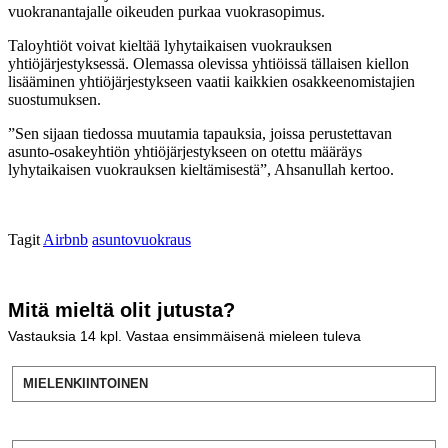
vuokranantajalle oikeuden purkaa vuokrasopimus.
Taloyhtiöt voivat kieltää lyhytaikaisen vuokrauksen
yhtiöjärjestyksessä. Olemassa olevissa yhtiöissä tällaisen kiellon
lisääminen yhtiöjärjestykseen vaatii kaikkien osakkeenomistajien
suostumuksen.
”Sen sijaan tiedossa muutamia tapauksia, joissa perustettavan
asunto-osakeyhtiön yhtiöjärjestykseen on otettu määräys
lyhytaikaisen vuokrauksen kieltämisestä”, Ahsanullah kertoo.
Tagit
Airbnb
asuntovuokraus
Mitä mieltä olit jutusta?
Vastauksia
14
kpl. Vastaa ensimmäisenä mieleen tuleva
MIELENKIINTOINEN