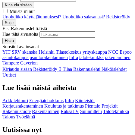
Kirjaudu sisään
Muista minut
Unohditko käyttäjätunnuksesi?
Unohditko salasanasi?
Rekisteröidy
Sulje
Etsi Rakennuslehti.fistä
Hae tältä sivustolta
Haku
Suositut avainsanat
YIT
SRV
skanska
Helsinki
Tilastokeskus
yrityskauppa
NCC
Espoo
asuntokauppa
asuntorakentaminen
Infra
talotekniikka
rakentaminen
Tampere
Caverion
Kirjaudu sisään
Rekisteröidy
Tilaa Rakennuslehti
Näköislehdet
Uutiset
Lue lisää näistä aiheista
Arkkitehtuuri
Energiatehokkuus
Infra
Kiinteistöt
Korjausrakentaminen
Koulutus ja tutkimus
Pientalo
Projektit
Rakennustuote
Rakentaminen
RaksaTV
Suunnittelu
Talotekniikka
Talous
Työelämä
Uutisissa nyt