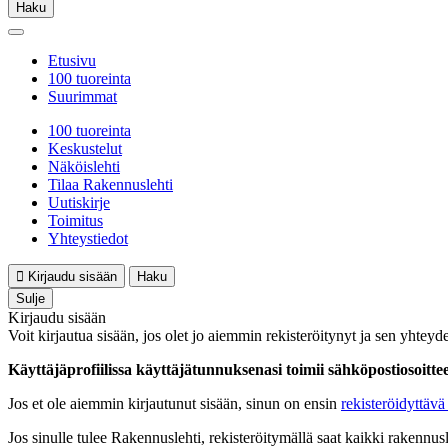
Haku
Etusivu
100 tuoreinta
Suurimmat
100 tuoreinta
Keskustelut
Näköislehti
Tilaa Rakennuslehti
Uutiskirje
Toimitus
Yhteystiedot
Kirjaudu sisään
Haku
Sulje
Kirjaudu sisään
Voit kirjautua sisään, jos olet jo aiemmin rekisteröitynyt ja sen yhteyde
Käyttäjäprofiilissa käyttäjätunnuksenasi toimii sähköpostiosoittees
Jos et ole aiemmin kirjautunut sisään, sinun on ensin
rekisteröidyttävä 
Jos sinulle tulee Rakennuslehti, rekisteröitymällä saat kaikki rakennusle