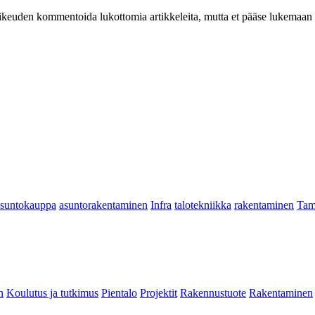
at oikeuden kommentoida lukottomia artikkeleita, mutta et pääse lukemaan l
asuntokauppa
asuntorakentaminen
Infra
talotekniikka
rakentaminen
Tam
n
Koulutus ja tutkimus
Pientalo
Projektit
Rakennustuote
Rakentaminen