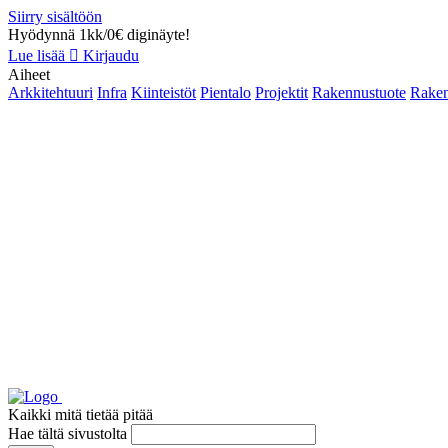
Siirry sisältöön
Hyödynnä 1kk/0€ diginäyte!
Lue lisää
Kirjaudu
Aiheet
Arkkitehtuuri
Infra
Kiinteistöt
Pientalo
Projektit
Rakennustuote
Raken
Kaikki mitä tietää pitää
Hae tältä sivustolta