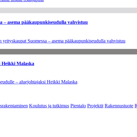
ssa – asema pääkaupunkiseudulla vahvistuu
leen yrityskaupat Suomessa – asema pääkaupunkiseudulla vahvistuu
i Heikki Malaska
eudulle – aluejohtajaksi Heikki Malaska
srakentaminen
Koulutus ja tutkimus
Pientalo
Projektit
Rakennustuote
R