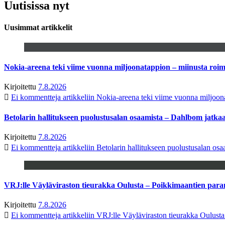
Uutisissa nyt
Uusimmat artikkelit
Nokia-areena teki viime vuonna miljoonatappion – miinusta ro
Kirjoitettu
7.8.2026
Ei kommentteja
artikkeliin Nokia-areena teki viime vuonna miljoo
Betolarin hallitukseen puolustusalan osaamista – Dahlbom jatk
Kirjoitettu
7.8.2026
Ei kommentteja
artikkeliin Betolarin hallitukseen puolustusalan o
VRJ:lle Väyläviraston tieurakka Oulusta – Poikkimaantien par
Kirjoitettu
7.8.2026
Ei kommentteja
artikkeliin VRJ:lle Väyläviraston tieurakka Oulust