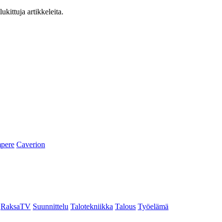
ukittuja artikkeleita.
pere
Caverion
RaksaTV
Suunnittelu
Talotekniikka
Talous
Työelämä