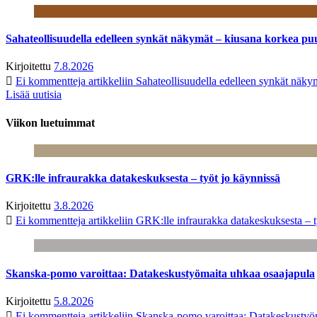
Sahateollisuudella edelleen synkät näkymät – kiusana korkea pu
Kirjoitettu
7.8.2026
Ei kommentteja
artikkeliin Sahateollisuudella edelleen synkät näk
Lisää uutisia
Viikon luetuimmat
GRK:lle infraurakka datakeskuksesta – työt jo käynnissä
Kirjoitettu
3.8.2026
Ei kommentteja
artikkeliin GRK:lle infraurakka datakeskuksesta – t
Skanska-pomo varoittaa: Datakeskustyömaita uhkaa osaajapula
Kirjoitettu
5.8.2026
Ei kommentteja
artikkeliin Skanska-pomo varoittaa: Datakeskustyö