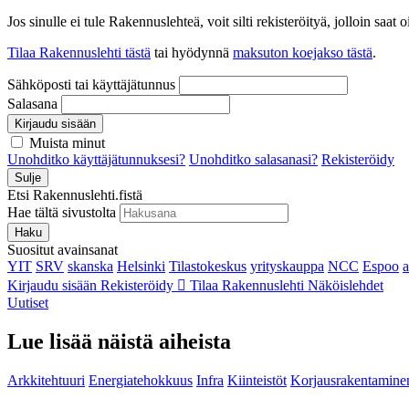
Jos sinulle ei tule Rakennuslehteä, voit silti rekisteröityä, jolloin sa
Tilaa Rakennuslehti tästä
tai hyödynnä
maksuton koejakso tästä
.
Sähköposti tai käyttäjätunnus
Salasana
Kirjaudu sisään
Muista minut
Unohditko käyttäjätunnuksesi?
Unohditko salasanasi?
Rekisteröidy
Sulje
Etsi Rakennuslehti.fistä
Hae tältä sivustolta
Haku
Suositut avainsanat
YIT
SRV
skanska
Helsinki
Tilastokeskus
yrityskauppa
NCC
Espoo
Kirjaudu sisään
Rekisteröidy
Tilaa Rakennuslehti
Näköislehdet
Uutiset
Lue lisää näistä aiheista
Arkkitehtuuri
Energiatehokkuus
Infra
Kiinteistöt
Korjausrakentamine