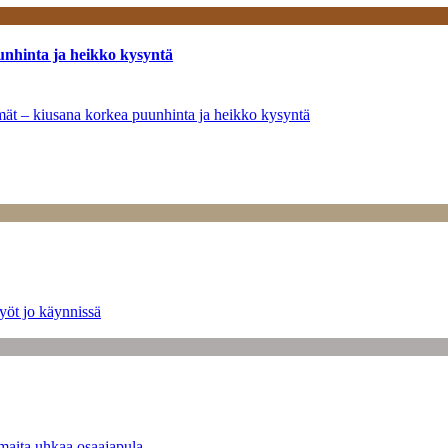
unhinta ja heikko kysyntä
ymät – kiusana korkea puunhinta ja heikko kysyntä
yöt jo käynnissä
maita uhkaa osaajapula