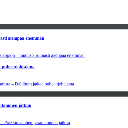
imasti aiempaa enemmän
natappion – miinusta roimasti aiempaa enemmän
aa puheenjohtajana
saamista – Dahlbom jatkaa puheenjohtajana
antaminen jatkuu
a – Poikkimaantien parantaminen jatkuu