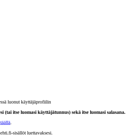
ssä luonut käyttäjäprofiilin
i (tai itse luomasi käyttäjätunnus) sekä itse luomasi salasana.
täällä
.
hti.fi-sisällöt luettavaksesi.