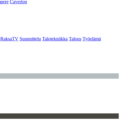
pere
Caverion
RaksaTV
Suunnittelu
Talotekniikka
Talous
Työelämä