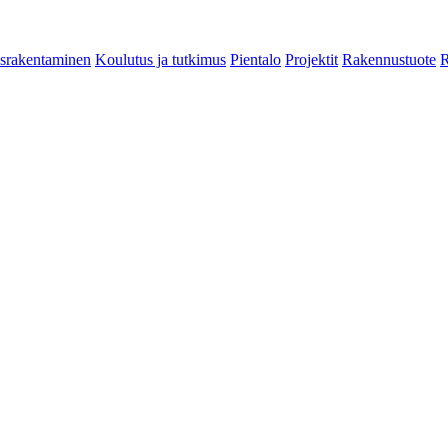
srakentaminen
Koulutus ja tutkimus
Pientalo
Projektit
Rakennustuote
R