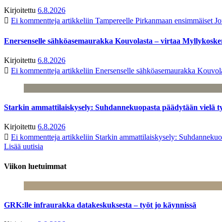
Kirjoitettu
6.8.2026
Ei kommentteja
artikkeliin Tampereelle Pirkanmaan ensimmäiset Jo
Enersenselle sähköasemaurakka Kouvolasta – virtaa Myllykoske
Kirjoitettu
6.8.2026
Ei kommentteja
artikkeliin Enersenselle sähköasemaurakka Kouvola
Starkin ammattilaiskysely: Suhdannekuopasta päädytään vielä 
Kirjoitettu
6.8.2026
Ei kommentteja
artikkeliin Starkin ammattilaiskysely: Suhdanneku
Lisää uutisia
Viikon luetuimmat
GRK:lle infraurakka datakeskuksesta – työt jo käynnissä