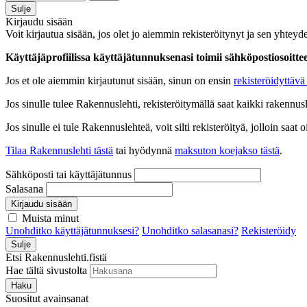
Sulje
Kirjaudu sisään
Voit kirjautua sisään, jos olet jo aiemmin rekisteröitynyt ja sen yhteyde
Käyttäjäprofiilissa käyttäjätunnuksenasi toimii sähköpostiosoittees
Jos et ole aiemmin kirjautunut sisään, sinun on ensin
rekisteröidyttävä 
Jos sinulle tulee Rakennuslehti, rekisteröitymällä saat kaikki rakennusle
Jos sinulle ei tule Rakennuslehteä, voit silti rekisteröityä, jolloin sa
Tilaa Rakennuslehti tästä
tai hyödynnä
maksuton koejakso tästä
.
Sähköposti tai käyttäjätunnus
Salasana
Kirjaudu sisään
Muista minut
Unohditko käyttäjätunnuksesi?
Unohditko salasanasi?
Rekisteröidy
Sulje
Etsi Rakennuslehti.fistä
Hae tältä sivustolta
Haku
Suositut avainsanat