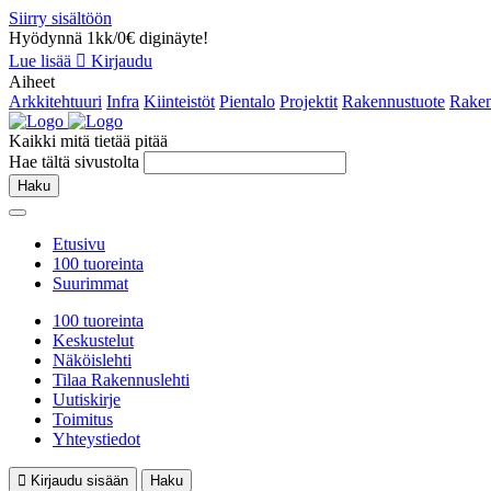
Siirry sisältöön
Hyödynnä 1kk/0€ diginäyte!
Lue lisää
Kirjaudu
Aiheet
Arkkitehtuuri
Infra
Kiinteistöt
Pientalo
Projektit
Rakennustuote
Raken
Kaikki mitä tietää pitää
Hae tältä sivustolta
Haku
Etusivu
100 tuoreinta
Suurimmat
100 tuoreinta
Keskustelut
Näköislehti
Tilaa Rakennuslehti
Uutiskirje
Toimitus
Yhteystiedot
Kirjaudu sisään
Haku