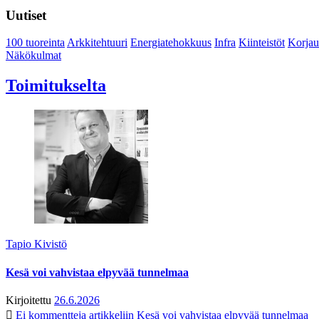
Uutiset
100 tuoreinta
Arkkitehtuuri
Energiatehokkuus
Infra
Kiinteistöt
Korjau
Näkökulmat
Toimitukselta
Tapio Kivistö
Kesä voi vahvistaa elpyvää tunnelmaa
Kirjoitettu
26.6.2026
Ei kommentteja
artikkeliin Kesä voi vahvistaa elpyvää tunnelmaa