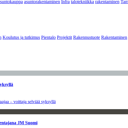
asuntokauppa
asuntorakentaminen
Infra
talotekniikka
rakentaminen
Tam
n
Koulutus ja tutkimus
Pientalo
Projektit
Rakennustuote
Rakentaminen
yksyllä
ajaa – voittaja selviää syksyllä
kentajana JM Suomi