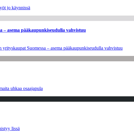
yöt jo käynnissä
ssa – asema pääkaupunkiseudulla vahvistuu
leen yrityskaupat Suomessa – asema pääkaupunkiseudulla vahvistuu
maita uhkaa osaajapula
istyy Iissä