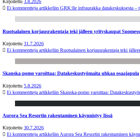
Kirjoitettu
3.8.2026
Ei kommentteja
artikkeliin GRK:lle infraurakka datakeskuksesta – t
Ruotsalainen korjausrakentaja teki jälleen yrityskaupat Suome
Kirjoitettu
31.7.2026
Ei kommentteja
artikkeliin Ruotsalainen korjausrakentaja teki jäl
Skanska-pomo varoittaa: Datakeskustyömaita uhkaa osaajapula
Kirjoitettu
5.8.2026
Ei kommentteja
artikkeliin Skanska-pomo varoittaa: Datakeskustyö
Aurora Sea Resortin rakentaminen käynnistyy Iissä
Kirjoitettu
30.7.2026
Ei kommentteja
artikkeliin Aurora Sea Resortin rakentaminen käynn