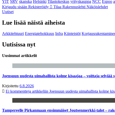
YIT
SRV
skanska
Helsinki
Tilastokeskus
yrityskauppa
NCC
Espoo
Kirjaudu sisään
Rekisteröidy
Tilaa Rakennuslehti
Näköislehdet
Uutiset
Lue lisää näistä aiheista
Arkkitehtuuri
Energiatehokkuus
Infra
Kiinteistöt
Korjausrakentamine
Uutisissa nyt
Uusimmat artikkelit
Joensuun uudesta uimahallista kolme kisaajaa – voittaja selviää s
Kirjoitettu
6.8.2026
Ei kommentteja
artikkeliin Joensuun uudesta uimahallista kolme kisa
Tampereelle Pirkanmaan ensimmäiset Joutsenmerkki-talot – ra