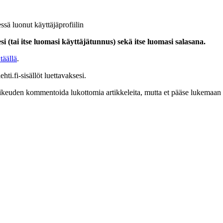
ssä luonut käyttäjäprofiilin
i (tai itse luomasi käyttäjätunnus) sekä itse luomasi salasana.
täällä
.
hti.fi-sisällöt luettavaksesi.
at oikeuden kommentoida lukottomia artikkeleita, mutta et pääse lukemaan l