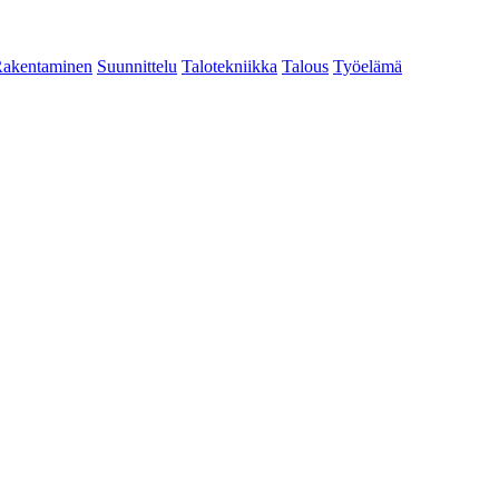
akentaminen
Suunnittelu
Talotekniikka
Talous
Työelämä