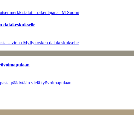
utsenmerkki-talot – rakentajana JM Suomi
n datakeskukselle
sta – virtaa Myllykosken datakeskukselle
työvoimapulaan
opasta päädytään vielä työvoimapulaan