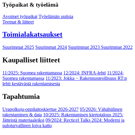
Työpaikat & työelämä
Avoimet työpaikat
Työelämän uutisia
Teemat & liitteet
Toimialakatsaukset
Suurimmat 2025
Suurimmat 2024
Suurimmat 2023
Suurimmat 2022
Kaupalliset liitteet
11/2025: Suomea rakentamassa
12/2024: INFRA-lehti
11/2024:
Suomea rakentamassa
11/2023: Jokka − Rakennusteollisuus RT:n
lehti kestävästä rakentamisesta
Tapahtumia
Urapolkuja-oppilaitoskiertue 2026-2027
05/2026: Vähähiilinen
rakentaminen & data
10/2025: Rakentamisen kiertotalous 2025:
Jätteistä materiaaleiksi
09/2024: Recticel Talks 2024: Moderni ja
paloturvallinen loiva katto