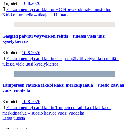
Kirjoitettu
10.8.2026
Ei kommentteja
artikkeliin HC Hoivakodit rakennustöihin
Kirkkonummella – tilaajana Humana
Gasgrid päivitti vetyverkon reittiä – tulossa vielä uusi
kyselykierros
Kirjoitettu
10.8.2026
Ei kommentteja
artikkeliin Gasgrid päivitti vetyverkon reittiä –
tulossa vielä uusi kyselykierros
Tampereen ratikka rikkoi kaksi merkkipaalua – suosio kasvaa
vuosi vuodelta
Kirjoitettu
10.8.2026
Ei kommentteja
artikkeliin Tampereen ratikka rikkoi kaksi
merkkipaalua – suosio kasvaa vuosi vuodelta
Lisää uutisia