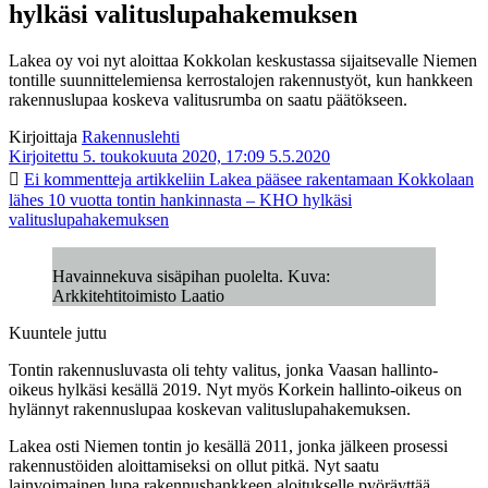
hylkäsi valituslupahakemuksen
Lakea oy voi nyt aloittaa Kokkolan keskustassa sijaitsevalle Niemen
tontille suunnittelemiensa kerrostalojen rakennustyöt, kun hankkeen
rakennuslupaa koskeva valitusrumba on saatu päätökseen.
Kirjoittaja
Rakennuslehti
Kirjoitettu 5. toukokuuta 2020, 17:09
5.5.2020
Ei kommentteja
artikkeliin Lakea pääsee rakentamaan Kokkolaan
lähes 10 vuotta tontin hankinnasta – KHO hylkäsi
valituslupahakemuksen
Havainnekuva sisäpihan puolelta. Kuva:
Arkkitehtitoimisto Laatio
Kuuntele juttu
Tontin rakennusluvasta oli tehty valitus, jonka Vaasan hallinto-
oikeus hylkäsi kesällä 2019. Nyt myös Korkein hallinto-oikeus on
hylännyt rakennuslupaa koskevan valituslupahakemuksen.
Lakea osti Niemen tontin jo kesällä 2011, jonka jälkeen prosessi
rakennustöiden aloittamiseksi on ollut pitkä. Nyt saatu
lainvoimainen lupa rakennushankkeen aloitukselle pyöräyttää