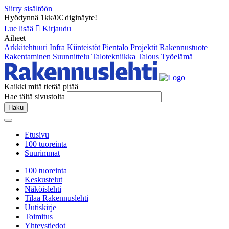
Siirry sisältöön
Hyödynnä 1kk/0€ diginäyte!
Lue lisää
Kirjaudu
Aiheet
Arkkitehtuuri
Infra
Kiinteistöt
Pientalo
Projektit
Rakennustuote
Rakentaminen
Suunnittelu
Talotekniikka
Talous
Työelämä
Kaikki mitä tietää pitää
Hae tältä sivustolta
Haku
Etusivu
100 tuoreinta
Suurimmat
100 tuoreinta
Keskustelut
Näköislehti
Tilaa Rakennuslehti
Uutiskirje
Toimitus
Yhteystiedot