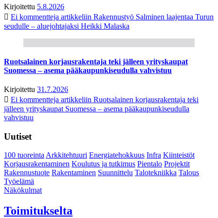
Kirjoitettu
5.8.2026
Ei kommentteja
artikkeliin Rakennustyö Salminen laajentaa Turun
seudulle – aluejohtajaksi Heikki Malaska
Ruotsalainen korjausrakentaja teki jälleen yrityskaupat
Suomessa – asema pääkaupunkiseudulla vahvistuu
Kirjoitettu
31.7.2026
Ei kommentteja
artikkeliin Ruotsalainen korjausrakentaja teki
jälleen yrityskaupat Suomessa – asema pääkaupunkiseudulla
vahvistuu
Uutiset
100 tuoreinta
Arkkitehtuuri
Energiatehokkuus
Infra
Kiinteistöt
Korjausrakentaminen
Koulutus ja tutkimus
Pientalo
Projektit
Rakennustuote
Rakentaminen
Suunnittelu
Talotekniikka
Talous
Työelämä
Näkökulmat
Toimitukselta