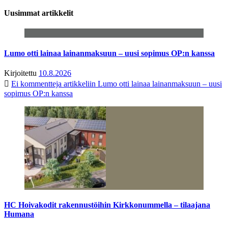
Uusimmat artikkelit
Lumo otti lainaa lainanmaksuun – uusi sopimus OP:n kanssa
Kirjoitettu
10.8.2026
Ei kommentteja
artikkeliin Lumo otti lainaa lainanmaksuun – uusi
sopimus OP:n kanssa
HC Hoivakodit rakennustöihin Kirkkonummella – tilaajana
Humana