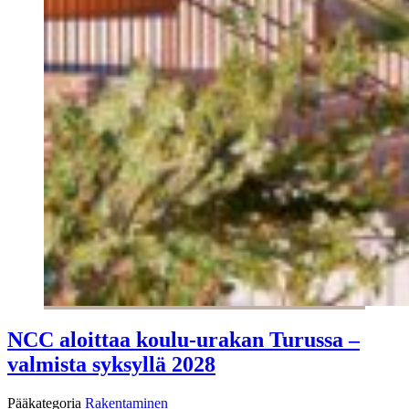
NCC aloittaa koulu-urakan Turussa –
valmista syksyllä 2028
Pääkategoria
Rakentaminen