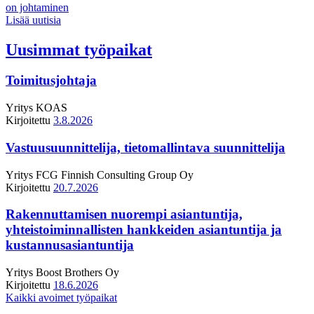
on johtaminen
Lisää uutisia
Uusimmat työpaikat
Toimitusjohtaja
Yritys
KOAS
Kirjoitettu
3.8.2026
Vastuusuunnittelija, tietomallintava suunnittelija
Yritys
FCG Finnish Consulting Group Oy
Kirjoitettu
20.7.2026
Rakennuttamisen nuorempi asiantuntija,
yhteistoiminnallisten hankkeiden asiantuntija ja
kustannusasiantuntija
Yritys
Boost Brothers Oy
Kirjoitettu
18.6.2026
Kaikki avoimet työpaikat