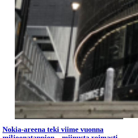
Nokia-areena teki viime vuonna
miljoonatappion – miinusta roimasti