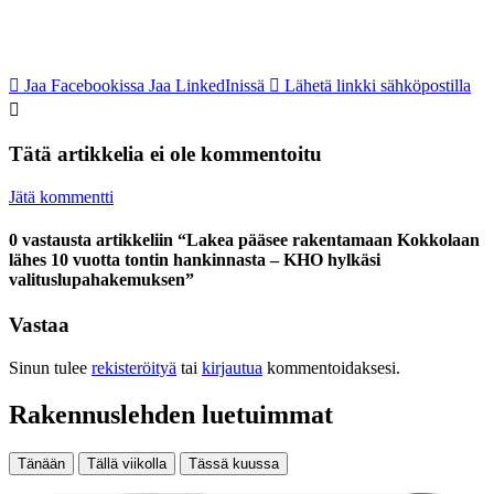
Jaa Facebookissa
Jaa LinkedInissä
Lähetä linkki sähköpostilla
Tätä artikkelia ei ole kommentoitu
Jätä kommentti
0 vastausta artikkeliin “Lakea pääsee rakentamaan Kokkolaan
lähes 10 vuotta tontin hankinnasta – KHO hylkäsi
valituslupahakemuksen”
Vastaa
Sinun tulee
rekisteröityä
tai
kirjautua
kommentoidaksesi.
Rakennuslehden luetuimmat
Tänään
Tällä viikolla
Tässä kuussa