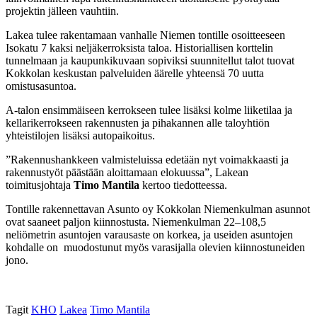
projektin jälleen vauhtiin.
Lakea tulee rakentamaan vanhalle Niemen tontille osoitteeseen
Isokatu 7 kaksi neljäkerroksista taloa. Historiallisen korttelin
tunnelmaan ja kaupunkikuvaan sopiviksi suunnitellut talot tuovat
Kokkolan keskustan palveluiden äärelle yhteensä 70 uutta
omistusasuntoa.
A-talon ensimmäiseen kerrokseen tulee lisäksi kolme liiketilaa ja
kellarikerrokseen rakennusten ja pihakannen alle taloyhtiön
yhteistilojen lisäksi autopaikoitus.
”Rakennushankkeen valmisteluissa edetään nyt voimakkaasti ja
rakennustyöt päästään aloittamaan elokuussa”, Lakean
toimitusjohtaja
Timo Mantila
kertoo tiedotteessa.
Tontille rakennettavan Asunto oy Kokkolan Niemenkulman asunnot
ovat saaneet paljon kiinnostusta. Niemenkulman 22–108,5
neliömetrin asuntojen varausaste on korkea, ja useiden asuntojen
kohdalle on muodostunut myös varasijalla olevien kiinnostuneiden
jono.
Tagit
KHO
Lakea
Timo Mantila