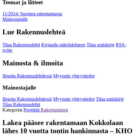
Teemat ja liitteet
11/2024: Suomea rakentamassa
Mainostajalle
Lue Rakennuslehteä
Tilaa Rakennuslehti
Kirjaudu näköislehteen
Tilaa uutiskirje
RSS-
syöte
Mainosta & ilmoita
Ilmoita Rakennuslehdessä
Myynnin yhteystiedot
Mainostajalle
Ilmoita Rakennuslehdessä
Myynnin yhteystiedot
Tilaa uutiskirje
Tilaa Rakennuslehti
Kategoriat
Projektit
Rakentaminen
Lakea pääsee rakentamaan Kokkolaan
lähes 10 vuotta tontin hankinnasta – KHO