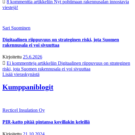
8 kommenttia
artikkeliin Nyt pohtimaan rakennusalan innostavia
viestejä!
Sari Suominen
Digitaalinen riippuvuus on strateginen riski, jota Suomen
rakennusala ei voi sivuuttaa
Kirjoitettu
25.6.2026
Ei kommentteja
artikkeliin Digitaalinen riippuvuus on strateginen
riski, jota Suomen rakennusala ei voi sivuuttaa
Lisää vieraskynästä
Kumppaniblogit
Recticel Insulation Oy
PIR-katto pitää pintansa kovillakin keleillä
Kirjoitettu
21.10.2024