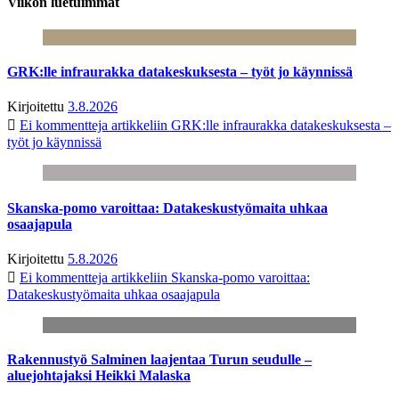
Viikon luetuimmat
GRK:lle infraurakka datakeskuksesta – työt jo käynnissä
Kirjoitettu
3.8.2026
Ei kommentteja
artikkeliin GRK:lle infraurakka datakeskuksesta –
työt jo käynnissä
Skanska-pomo varoittaa: Datakeskustyömaita uhkaa
osaajapula
Kirjoitettu
5.8.2026
Ei kommentteja
artikkeliin Skanska-pomo varoittaa:
Datakeskustyömaita uhkaa osaajapula
Rakennustyö Salminen laajentaa Turun seudulle –
aluejohtajaksi Heikki Malaska