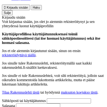
Kirjaudu sisään
Haku
Sulje
Kirjaudu sisään
Voit kirjautua sisään, jos olet jo aiemmin rekisteröitynyt ja sen
yhteydessä luonut käyttäjäprofiilin
Käyttäjäprofiilissa käyttäjätunnuksenasi toimii
sähköpostiosoitteesi (tai itse luomasi käyttäjätunnus) sekä itse
luomasi salasana.
Jos et ole aiemmin kirjautunut sisään, sinun on ensin
rekisteröidyttävä täällä
.
Jos sinulle tulee Rakennuslehti, rekisteröitymällä saat kaikki
rakennuslehti.fi-sisällöt luettavaksesi.
Jos sinulle ei tule Rakennuslehteä, voit silti rekisteröityä, jolloin saat
oikeuden kommentoida lukottomia artikkeleita, mutta et pääse
lukemaan lukittuja artikkeleita.
Tilaa Rakennuslehti tästä
tai hyödynnä
maksuton koejakso tästä
.
Sähköposti tai käyttäjätunnus
Salasana