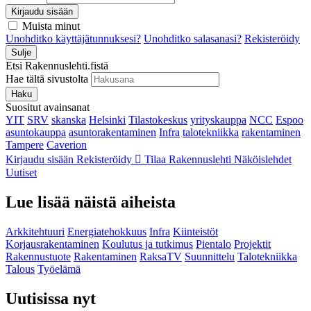
Kirjaudu sisään
Muista minut
Unohditko käyttäjätunnuksesi?
Unohditko salasanasi?
Rekisteröidy
Sulje
Etsi Rakennuslehti.fistä
Hae tältä sivustolta
Haku
Suositut avainsanat
YIT
SRV
skanska
Helsinki
Tilastokeskus
yrityskauppa
NCC
Espoo
asuntokauppa
asuntorakentaminen
Infra
talotekniikka
rakentaminen
Tampere
Caverion
Kirjaudu sisään
Rekisteröidy
Tilaa Rakennuslehti
Näköislehdet
Uutiset
Lue lisää näistä aiheista
Arkkitehtuuri
Energiatehokkuus
Infra
Kiinteistöt
Korjausrakentaminen
Koulutus ja tutkimus
Pientalo
Projektit
Rakennustuote
Rakentaminen
RaksaTV
Suunnittelu
Talotekniikka
Talous
Työelämä
Uutisissa nyt