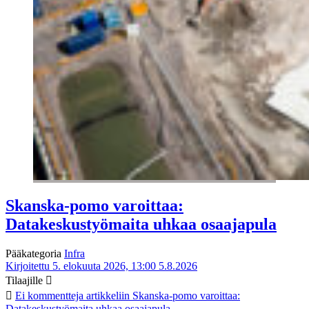
Skanska-pomo varoittaa:
Datakeskustyömaita uhkaa osaajapula
Pääkategoria
Infra
Kirjoitettu 5. elokuuta 2026, 13:00
5.8.2026
Tilaajille
Ei kommentteja
artikkeliin Skanska-pomo varoittaa:
Datakeskustyömaita uhkaa osaajapula