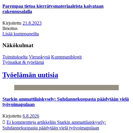
Parempaa tietoa kierrätysmateriaaleista kaivataan
rakennusalalla
Kirjoitettu
21.8.2023
Ilmoitus
Lisää kumppaneilta
Näkökulmat
Toimitukselta
Vieraskynä
Kumppaniblogit
Työpaikat & työelämä
Työelämän uutisia
Starkin ammattilaiskysely: Suhdannekuopasta päädytään vielä
työvoimapulaan
Kirjoitettu
6.8.2026
Ei kommentteja
artikkeliin Starkin ammattilaiskysely:
Suhdannekuopasta päädytään vielä työvoimapulaan