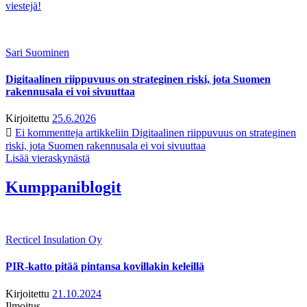
viestejä!
Sari Suominen
Digitaalinen riippuvuus on strateginen riski, jota Suomen
rakennusala ei voi sivuuttaa
Kirjoitettu
25.6.2026
Ei kommentteja
artikkeliin Digitaalinen riippuvuus on strateginen
riski, jota Suomen rakennusala ei voi sivuuttaa
Lisää vieraskynästä
Kumppaniblogit
Recticel Insulation Oy
PIR-katto pitää pintansa kovillakin keleillä
Kirjoitettu
21.10.2024
Ilmoitus