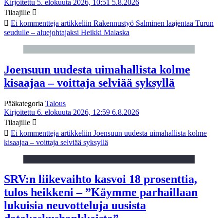
Kirjoitettu 5. elokuuta 2026, 10:51
5.8.2026
Tilaajille
Ei kommentteja
artikkeliin Rakennustyö Salminen laajentaa Turun
seudulle – aluejohtajaksi Heikki Malaska
Joensuun uudesta uimahallista kolme
kisaajaa – voittaja selviää syksyllä
Pääkategoria
Talous
Kirjoitettu 6. elokuuta 2026, 12:59
6.8.2026
Tilaajille
Ei kommentteja
artikkeliin Joensuun uudesta uimahallista kolme
kisaajaa – voittaja selviää syksyllä
SRV:n liikevaihto kasvoi 18 prosenttia,
tulos heikkeni – ”Käymme parhaillaan
lukuisia neuvotteluja uusista