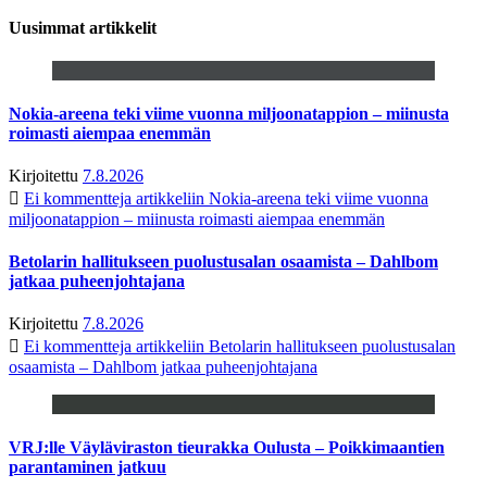
Uusimmat artikkelit
Nokia-areena teki viime vuonna miljoonatappion – miinusta
roimasti aiempaa enemmän
Kirjoitettu
7.8.2026
Ei kommentteja
artikkeliin Nokia-areena teki viime vuonna
miljoonatappion – miinusta roimasti aiempaa enemmän
Betolarin hallitukseen puolustusalan osaamista – Dahlbom
jatkaa puheenjohtajana
Kirjoitettu
7.8.2026
Ei kommentteja
artikkeliin Betolarin hallitukseen puolustusalan
osaamista – Dahlbom jatkaa puheenjohtajana
VRJ:lle Väyläviraston tieurakka Oulusta – Poikkimaantien
parantaminen jatkuu