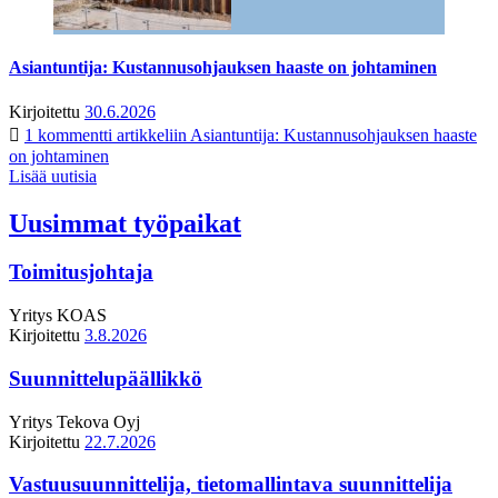
Asiantuntija: Kustannusohjauksen haaste on johtaminen
Kirjoitettu
30.6.2026
1 kommentti
artikkeliin Asiantuntija: Kustannusohjauksen haaste
on johtaminen
Lisää uutisia
Uusimmat työpaikat
Toimitusjohtaja
Yritys
KOAS
Kirjoitettu
3.8.2026
Suunnittelupäällikkö
Yritys
Tekova Oyj
Kirjoitettu
22.7.2026
Vastuusuunnittelija, tietomallintava suunnittelija