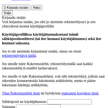
Kirjaudu sisään
Haku
Sulje
Kirjaudu sisään
Voit kirjautua sisään, jos olet jo aiemmin rekisteröitynyt ja sen
yhteydessä luonut käyttäjäprofiilin
Käyttäjäprofiilissa käyttäjätunnuksenasi toimii
sähköpostiosoitteesi (tai itse luomasi käyttäjätunnus) sekä itse
luomasi salasana.
Jos et ole aiemmin kirjautunut sisään, sinun on ensin
rekisteröidyttävä täällä
.
Jos sinulle tulee Rakennuslehti, rekisteröitymällä saat kaikki
rakennuslehti.fi-sisällöt luettavaksesi.
Jos sinulle ei tule Rakennuslehteä, voit silti rekisteröityä, jolloin saat
oikeuden kommentoida lukottomia artikkeleita, mutta et pääse
lukemaan lukittuja artikkeleita.
Tilaa Rakennuslehti tästä
tai hyödynnä
maksuton koejakso tästä
.
Sähköposti tai käyttäjätunnus
Salasana