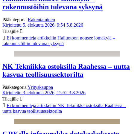
rakennustöihin tulevana syksynä
Pääkategoria
Rakentaminen
Kirjoitettu 5. elokuuta 2026, 9:54
5.8.2026
Tilaajille
Ei kommentteja
artikkeliin Hailuotoon nousee lomakylä –
rakennustöihin tulevana syksynä
NK Tekniikka ostoksilla Raahessa – uutta
kasvua teollisuussektorilta
Pääkategoria
Yrityskauppa
Kirjoitettu 3. elokuuta 2026, 15:52
3.8.2026
Tilaajille
Ei kommentteja
artikkeliin NK Tekniikka ostoksilla Raahessa –
uutta kasvua teollisuussektorilta
GRK:lle infraurakka datakeskuksesta –