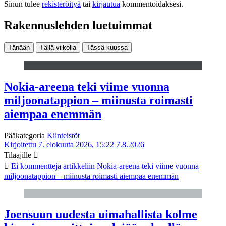
Sinun tulee
rekisteröityä
tai
kirjautua
kommentoidaksesi.
Rakennuslehden luetuimmat
Tänään
Tällä viikolla
Tässä kuussa
Nokia-areena teki viime vuonna
miljoonatappion – miinusta roimasti
aiempaa enemmän
Pääkategoria
Kiinteistöt
Kirjoitettu 7. elokuuta 2026, 15:22
7.8.2026
Tilaajille
Ei kommentteja
artikkeliin Nokia-areena teki viime vuonna
miljoonatappion – miinusta roimasti aiempaa enemmän
Joensuun uudesta uimahallista kolme