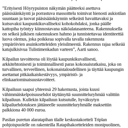
”Erityisesti Höyrypuiston näkymän päätteeksi asettuva
pääsisäänkäynti ja porrastuva massoittelu toimivat hienosti aukiotilan
suuntaan ja tuovat pääsisäänkäynnin selkeästi havaittavaksi ja
kutsuvaksi kaupunkikuvalliseksi kohokohdaksi, jonka päälle
kattopiha työntyy kiinnostavana näköalatasanteena. Rakennuksella
on selkeä julkisen rakennuksen hahmo ja tunnistettavaa identiteettiä
luova olemus, joka poikkeaa sopivalla tavalla rakennusta
ympäröivien asuinkortteleiden yleisilmeestä. Rakennus rajaa selkeää
katujulkisivua Tulistimenkadun varteen”, Aarti sanoo.
Kilpailun tavoitteena oli löytää kaupunkikuvallisesti,
arkkitehtonisesti ja toiminnallisesti paras kokonaisratkaisu, joka on
turvallinen, terveellinen, kokonaistaloudellinen ja täyttää kaupungin
asettamat pitkäaikaiskestävyys, ympäristö- ja
elinkaariominaisuustavoitteet.
Kilpailuun saapui yhteensä 29 hakemusta, joista kuusi
vähimmäiskelpoisuusehdot täyttänyttä suunnitteluryhmää valittiin
kilpailuun. Kullekin kilpailuun kutsutulle, hyväksytyn
kilpailuehdotuksen jättäneelle suunnitteluryhmälle maksettiin
palkkiona 40 000 euroa.
Pasilan puretun alaratapihan tilalle keskustakortteli Triplan
pohjoispuolelle on rakenteilla Ratapihakortteleiden monipuolinen,