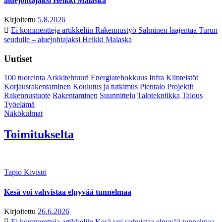
aluejohtajaksi Heikki Malaska
Kirjoitettu
5.8.2026
Ei kommentteja
artikkeliin Rakennustyö Salminen laajentaa Turun
seudulle – aluejohtajaksi Heikki Malaska
Uutiset
100 tuoreinta
Arkkitehtuuri
Energiatehokkuus
Infra
Kiinteistöt
Korjausrakentaminen
Koulutus ja tutkimus
Pientalo
Projektit
Rakennustuote
Rakentaminen
Suunnittelu
Talotekniikka
Talous
Työelämä
Näkökulmat
Toimitukselta
Tapio Kivistö
Kesä voi vahvistaa elpyvää tunnelmaa
Kirjoitettu
26.6.2026
Ei kommentteja
artikkeliin Kesä voi vahvistaa elpyvää tunnelmaa