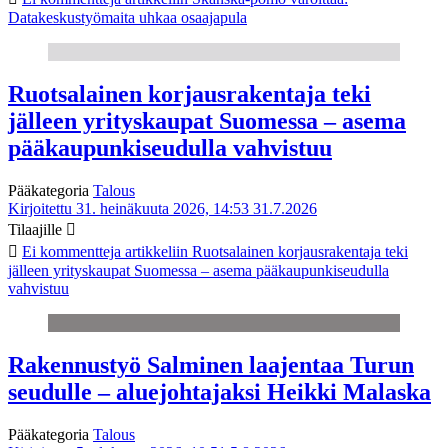
Datakeskustyömaita uhkaa osaajapula
Ruotsalainen korjausrakentaja teki
jälleen yrityskaupat Suomessa – asema
pääkaupunkiseudulla vahvistuu
Pääkategoria
Talous
Kirjoitettu 31. heinäkuuta 2026, 14:53
31.7.2026
Tilaajille
Ei kommentteja
artikkeliin Ruotsalainen korjausrakentaja teki
jälleen yrityskaupat Suomessa – asema pääkaupunkiseudulla
vahvistuu
Rakennustyö Salminen laajentaa Turun
seudulle – aluejohtajaksi Heikki Malaska
Pääkategoria
Talous