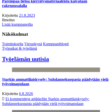
Parempaa tietoa kierrätysmateriaaleista kaivataan
rakennusalalla
Kirjoitettu
21.8.2023
Ilmoitus
Lisää kumppaneilta
Näkökulmat
Toimitukselta
Vieraskynä
Kumppaniblogit
Työpaikat & työelämä
Työelämän uutisia
Starkin ammattilaiskysely: Suhdannekuopasta päädytään vielä
työvoimapulaan
Kirjoitettu
6.8.2026
Ei kommentteja
artikkeliin Starkin ammattilaiskysely:
Suhdannekuopasta päädytään vielä työvoimapulaan