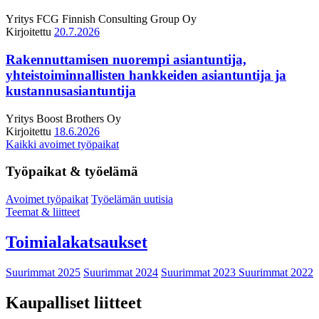
Yritys
FCG Finnish Consulting Group Oy
Kirjoitettu
20.7.2026
Rakennuttamisen nuorempi asiantuntija,
yhteistoiminnallisten hankkeiden asiantuntija ja
kustannusasiantuntija
Yritys
Boost Brothers Oy
Kirjoitettu
18.6.2026
Kaikki avoimet työpaikat
Työpaikat & työelämä
Avoimet työpaikat
Työelämän uutisia
Teemat & liitteet
Toimialakatsaukset
Suurimmat 2025
Suurimmat 2024
Suurimmat 2023
Suurimmat 2022
Kaupalliset liitteet