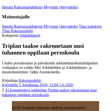
Ilmoita Rakennuslehdessä
Myynnin yhteystiedot
Mainostajalle
Ilmoita Rakennuslehdessä
Myynnin yhteystiedot
Tilaa uutiskirje
Tilaa Rakennuslehti
Kategoriat
Arkkitehtuuri
Triplan taakse rakennetaan uusi
tuhannen oppilaan peruskoulu
Uuden peruskoulun ja päiväkodin arkkitehtuurikutsukilpailun
voittajaksi on valittu Mer Arkkitehtien ja Arkkitehtuuri- ja
muotoilutoimisto Tallin Aurinkokello.
Kirjoittaja
Rakennuslehti
Kirjoitettu 5. kesäkuuta 2020, 12:04
5.6.2020
Ei kommentteja
artikkeliin Triplan taakse rakennetaan uusi
tuhannen oppilaan peruskoulu
Keski-Pasilaan tulevasta uudesta peruskoulusta