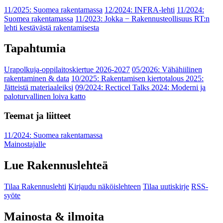
11/2025: Suomea rakentamassa
12/2024: INFRA-lehti
11/2024:
Suomea rakentamassa
11/2023: Jokka − Rakennusteollisuus RT:n
lehti kestävästä rakentamisesta
Tapahtumia
Urapolkuja-oppilaitoskiertue 2026-2027
05/2026: Vähähiilinen
rakentaminen & data
10/2025: Rakentamisen kiertotalous 2025:
Jätteistä materiaaleiksi
09/2024: Recticel Talks 2024: Moderni ja
paloturvallinen loiva katto
Teemat ja liitteet
11/2024: Suomea rakentamassa
Mainostajalle
Lue Rakennuslehteä
Tilaa Rakennuslehti
Kirjaudu näköislehteen
Tilaa uutiskirje
RSS-
syöte
Mainosta & ilmoita