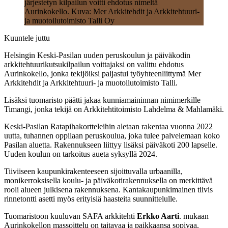
järjestetyn kilpailun voitti ehdotus nimeltä
Aurinkokello. Kuva: Mer Arkkitehdit ja Arkkitehtuuri-
ja muotoilutoimisto Talli Oy
Kuuntele juttu
Helsingin Keski-Pasilan uuden peruskoulun ja päiväkodin
arkkitehtuurikutsukilpailun voittajaksi on valittu ehdotus
Aurinkokello, jonka tekijöiksi paljastui työyhteenliittymä Mer
Arkkitehdit ja Arkkitehtuuri- ja muotoilutoimisto Talli.
Lisäksi tuomaristo päätti jakaa kunniamaininnan nimimerkille
Timangi, jonka tekijä on Arkkitehtitoimisto Lahdelma & Mahlamäki.
Keski-Pasilan Ratapihakortteleihin aletaan rakentaa vuonna 2022
uutta, tuhannen oppilaan peruskoulua, joka tulee palvelemaan koko
Pasilan aluetta. Rakennukseen liittyy lisäksi päiväkoti 200 lapselle.
Uuden koulun on tarkoitus aueta syksyllä 2024.
Tiiviiseen kaupunkirakenteeseen sijoittuvalla urbaanilla,
monikerroksisella koulu- ja päiväkotirakennuksella on merkittävä
rooli alueen julkisena rakennuksena. Kantakaupunkimainen tiivis
rinnetontti asetti myös erityisiä haasteita suunnittelulle.
Tuomaristoon kuuluvan SAFA arkkitehti
Erkko Aarti
. mukaan
Aurinkokellon massoittelu on taitavaa ja paikkaansa sopivaa.