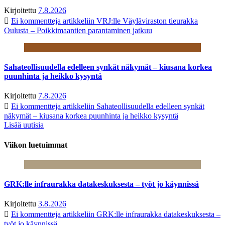
Kirjoitettu
7.8.2026
Ei kommentteja
artikkeliin VRJ:lle Väyläviraston tieurakka
Oulusta – Poikkimaantien parantaminen jatkuu
Sahateollisuudella edelleen synkät näkymät – kiusana korkea
puunhinta ja heikko kysyntä
Kirjoitettu
7.8.2026
Ei kommentteja
artikkeliin Sahateollisuudella edelleen synkät
näkymät – kiusana korkea puunhinta ja heikko kysyntä
Lisää uutisia
Viikon luetuimmat
GRK:lle infraurakka datakeskuksesta – työt jo käynnissä
Kirjoitettu
3.8.2026
Ei kommentteja
artikkeliin GRK:lle infraurakka datakeskuksesta –
työt jo käynnissä