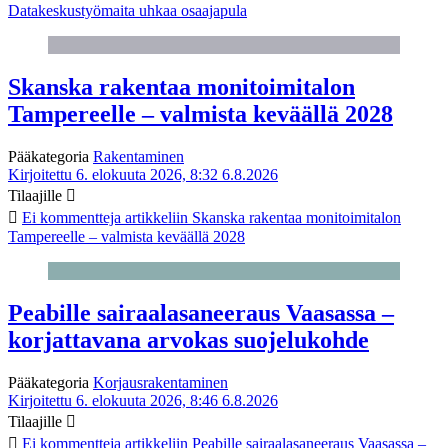
Datakeskustyömaita uhkaa osaajapula
Skanska rakentaa monitoimitalon
Tampereelle – valmista keväällä 2028
Pääkategoria
Rakentaminen
Kirjoitettu 6. elokuuta 2026, 8:32
6.8.2026
Tilaajille
Ei kommentteja
artikkeliin Skanska rakentaa monitoimitalon
Tampereelle – valmista keväällä 2028
Peabille sairaalasaneeraus Vaasassa –
korjattavana arvokas suojelukohde
Pääkategoria
Korjausrakentaminen
Kirjoitettu 6. elokuuta 2026, 8:46
6.8.2026
Tilaajille
Ei kommentteja
artikkeliin Peabille sairaalasaneeraus Vaasassa –