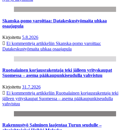
Skanska-pomo varoittaa: Datakeskustyömaita uhkaa
osaajapula
Kirjoitettu
5.8.2026
Ei kommentteja
artikkeliin Skanska-pomo varoittaa:
Datakeskustyömaita uhkaa osaajapula
Ruotsalainen korjausrakentaja teki jälleen yrityskaupat
Suomessa – asema pääkaupunkiseudulla vahvistuu
Kirjoitettu
31.7.2026
Ei kommentteja
artikkeliin Ruotsalainen korjausrakentaja teki
jälleen yrityskaupat Suomessa – asema pääkaupunkiseudulla
vahvistuu
Rakennustyö Salminen laajentaa Turun seudulle –