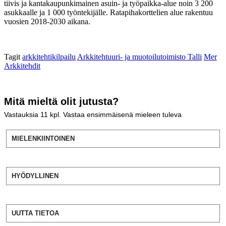
tiivis ja kantakaupunkimainen asuin- ja työpaikka-alue noin 3 200
asukkaalle ja 1 000 työntekijälle. Ratapihakorttelien alue rakentuu
vuosien 2018-2030 aikana.
Tagit
arkkitehtikilpailu
Arkkitehtuuri- ja muotoilutoimisto Talli
Mer
Arkkitehdit
Mitä mieltä olit jutusta?
Vastauksia
11
kpl. Vastaa ensimmäisenä mieleen tuleva
MIELENKIINTOINEN
HYÖDYLLINEN
UUTTA TIETOA