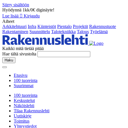
Siirry sisältöön
Hyödynnä 1kk/0€ diginäyte!
Lue lisää
Kirjaudu
Aiheet
Arkkitehtuuri
Infra
Kiinteistöt
Pientalo
Projektit
Rakennustuote
Rakentaminen
Suunnittelu
Talotekniikka
Talous
Työelämä
Kaikki mitä tietää pitää
Hae tältä sivustolta
Haku
Etusivu
100 tuoreinta
Suurimmat
100 tuoreinta
Keskustelut
Näköislehti
Tilaa Rakennuslehti
Uutiskirje
Toimitus
Yhteystiedot