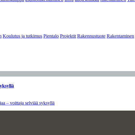
n
Koulutus ja tutkimus
Pientalo
Projektit
Rakennustuote
Rakentaminen
yksyllä
aa – voittaja selviää syksyllä