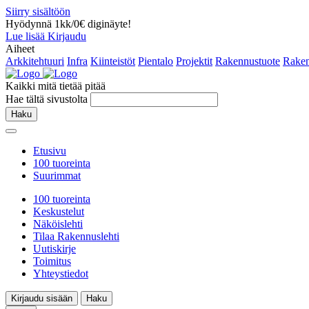
Siirry sisältöön
Hyödynnä 1kk/0€ diginäyte!
Lue lisää
Kirjaudu
Aiheet
Arkkitehtuuri
Infra
Kiinteistöt
Pientalo
Projektit
Rakennustuote
Raken
Kaikki mitä tietää pitää
Hae tältä sivustolta
Haku
Etusivu
100 tuoreinta
Suurimmat
100 tuoreinta
Keskustelut
Näköislehti
Tilaa Rakennuslehti
Uutiskirje
Toimitus
Yhteystiedot
Kirjaudu sisään
Haku