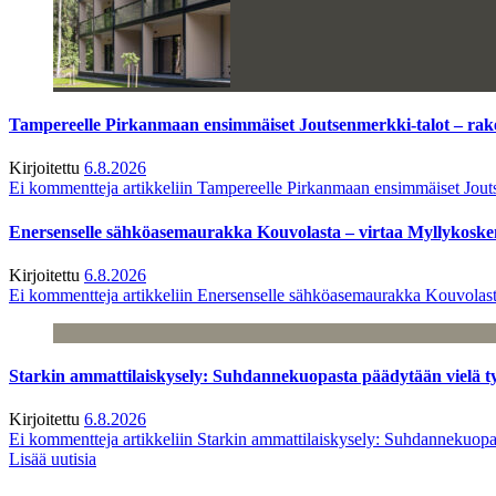
Tampereelle Pirkanmaan ensimmäiset Joutsenmerkki-talot – ra
Kirjoitettu
6.8.2026
Ei kommentteja
artikkeliin Tampereelle Pirkanmaan ensimmäiset Jout
Enersenselle sähköasemaurakka Kouvolasta – virtaa Myllykoske
Kirjoitettu
6.8.2026
Ei kommentteja
artikkeliin Enersenselle sähköasemaurakka Kouvolast
Starkin ammattilaiskysely: Suhdannekuopasta päädytään vielä 
Kirjoitettu
6.8.2026
Ei kommentteja
artikkeliin Starkin ammattilaiskysely: Suhdannekuop
Lisää uutisia