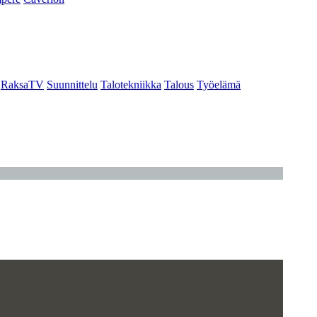
RaksaTV
Suunnittelu
Talotekniikka
Talous
Työelämä