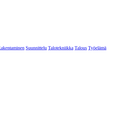
akentaminen
Suunnittelu
Talotekniikka
Talous
Työelämä