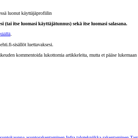
ssä luonut käyttäjäprofiilin
i (tai itse luomasi käyttäjätunnus) sekä itse luomasi salasana.
täällä
.
hti.fi-sisällöt luettavaksesi.
at oikeuden kommentoida lukottomia artikkeleita, mutta et pääse lukemaan l
asuntokauppa
asuntorakentaminen
Infra
talotekniikka
rakentaminen
Tam