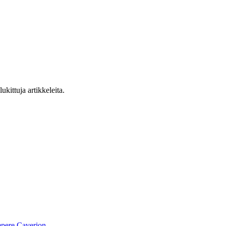
ukittuja artikkeleita.
pere
Caverion