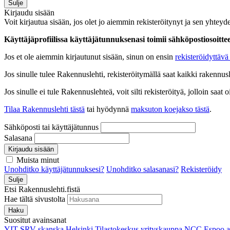
Sulje
Kirjaudu sisään
Voit kirjautua sisään, jos olet jo aiemmin rekisteröitynyt ja sen yhteyde
Käyttäjäprofiilissa käyttäjätunnuksenasi toimii sähköpostiosoittees
Jos et ole aiemmin kirjautunut sisään, sinun on ensin
rekisteröidyttävä 
Jos sinulle tulee Rakennuslehti, rekisteröitymällä saat kaikki rakennusle
Jos sinulle ei tule Rakennuslehteä, voit silti rekisteröityä, jolloin sa
Tilaa Rakennuslehti tästä
tai hyödynnä
maksuton koejakso tästä
.
Sähköposti tai käyttäjätunnus
Salasana
Kirjaudu sisään
Muista minut
Unohditko käyttäjätunnuksesi?
Unohditko salasanasi?
Rekisteröidy
Sulje
Etsi Rakennuslehti.fistä
Hae tältä sivustolta
Haku
Suositut avainsanat
YIT
SRV
skanska
Helsinki
Tilastokeskus
yrityskauppa
NCC
Espoo