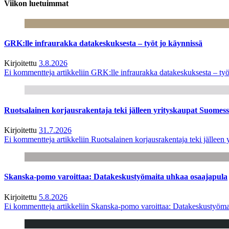
Viikon luetuimmat
GRK:lle infraurakka datakeskuksesta – työt jo käynnissä
Kirjoitettu
3.8.2026
Ei kommentteja
artikkeliin GRK:lle infraurakka datakeskuksesta – työ
Ruotsalainen korjausrakentaja teki jälleen yrityskaupat Suome
Kirjoitettu
31.7.2026
Ei kommentteja
artikkeliin Ruotsalainen korjausrakentaja teki jälle
Skanska-pomo varoittaa: Datakeskustyömaita uhkaa osaajapula
Kirjoitettu
5.8.2026
Ei kommentteja
artikkeliin Skanska-pomo varoittaa: Datakeskustyöma