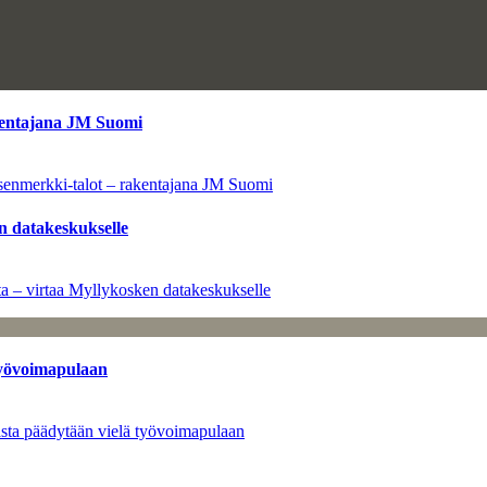
kentajana JM Suomi
senmerkki-talot – rakentajana JM Suomi
n datakeskukselle
a – virtaa Myllykosken datakeskukselle
työvoimapulaan
asta päädytään vielä työvoimapulaan