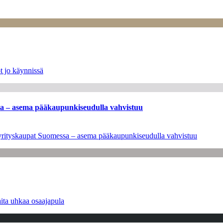
t jo käynnissä
ssa – asema pääkaupunkiseudulla vahvistuu
en yrityskaupat Suomessa – asema pääkaupunkiseudulla vahvistuu
ita uhkaa osaajapula