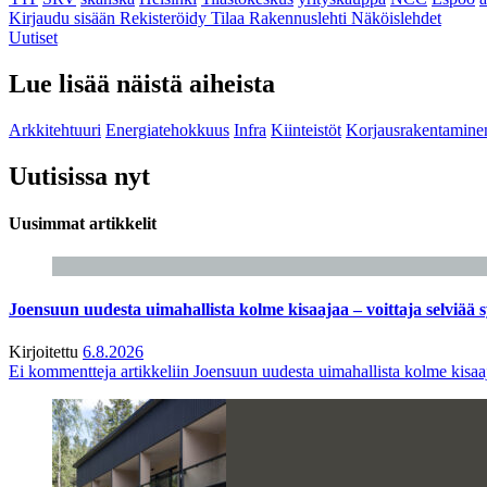
Kirjaudu sisään
Rekisteröidy
Tilaa Rakennuslehti
Näköislehdet
Uutiset
Lue lisää näistä aiheista
Arkkitehtuuri
Energiatehokkuus
Infra
Kiinteistöt
Korjausrakentamine
Uutisissa nyt
Uusimmat artikkelit
Joensuun uudesta uimahallista kolme kisaajaa – voittaja selviää s
Kirjoitettu
6.8.2026
Ei kommentteja
artikkeliin Joensuun uudesta uimahallista kolme kisaaj