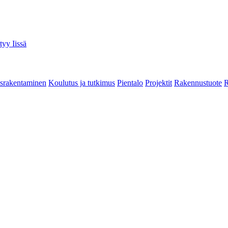
tyy Iissä
srakentaminen
Koulutus ja tutkimus
Pientalo
Projektit
Rakennustuote
R