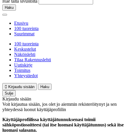
Hae tältä sivustolta
Haku
Etusivu
100 tuoreinta
Suurimmat
100 tuoreinta
Keskustelut
Näköislehti
Tilaa Rakennuslehti
Uutiskirje
Toimitus
Yhteystiedot
Kirjaudu sisään
Haku
Sulje
Kirjaudu sisään
Voit kirjautua sisään, jos olet jo aiemmin rekisteröitynyt ja sen
yhteydessä luonut käyttäjäprofiilin
Käyttäjäprofiilissa käyttäjätunnuksenasi toimii
sähköpostiosoitteesi (tai itse luomasi käyttäjätunnus) sekä itse
luomasi salasana.