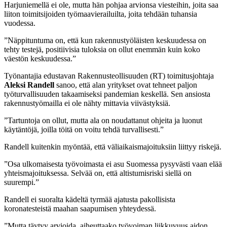
Harjuniemellä ei ole, mutta hän pohjaa arvionsa viesteihin, joita saa
liiton toimitsijoiden työmaavierailuilta, joita tehdään tuhansia
vuodessa.
”Näppituntuma on, että kun rakennustyöläisten keskuudessa on
tehty testejä, positiivisia tuloksia on ollut enemmän kuin koko
väestön keskuudessa.”
Työnantajia edustavan Rakennusteollisuuden (RT) toimitusjohtaja
Aleksi Randell
sanoo, että alan yritykset ovat tehneet paljon
työturvallisuuden takaamiseksi pandemian keskellä. Sen ansiosta
rakennustyömailla ei ole nähty mittavia viivästyksiä.
”Tartuntoja on ollut, mutta ala on noudattanut ohjeita ja luonut
käytäntöjä, joilla töitä on voitu tehdä turvallisesti.”
Randell kuitenkin myöntää, että väliaikaismajoituksiin liittyy riskejä.
”Osa ulkomaisesta työvoimasta ei asu Suomessa pysyvästi vaan elää
yhteismajoituksessa. Selvää on, että altistumisriski siellä on
suurempi.”
Randell ei suoralta kädeltä tyrmää ajatusta pakollisista
koronatesteistä maahan saapumisen yhteydessä.
”Mutta täytyy arvioida, aiheuttaako työvoiman liikkuvuus aidon