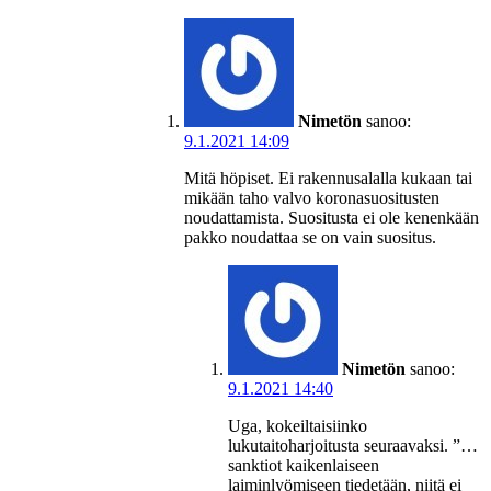
Nimetön
sanoo:
9.1.2021 14:09
Mitä höpiset. Ei rakennusalalla kukaan tai
mikään taho valvo koronasuositusten
noudattamista. Suositusta ei ole kenenkään
pakko noudattaa se on vain suositus.
Nimetön
sanoo:
9.1.2021 14:40
Uga, kokeiltaisiinko
lukutaitoharjoitusta seuraavaksi. ”…
sanktiot kaikenlaiseen
laiminlyömiseen tiedetään, niitä ei