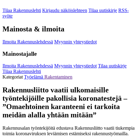
Tilaa Rakennuslehti
Kirjaudu näköislehteen
Tilaa uutiskirje
RSS-
syöte
Mainosta & ilmoita
Ilmoita Rakennuslehdessä
Myynnin yhteystiedot
Mainostajalle
Ilmoita Rakennuslehdessä
Myynnin yhteystiedot
Tilaa uutiskirje
Tilaa Rakennuslehti
Kategoriat
Työelämä
Rakentaminen
Rakennusliitto vaatii ulkomaisille
työntekijöille pakollisia koronatestejä –
”Omaehtoinen karanteeni ei tarkoita
meidän alalla yhtään mitään”
Rakennusalan työntekijöitä edustava Rakennusliitto vaatii tiukempia
toimia koronaviruksen leviämisen estämiseksi rakennustyömailla.