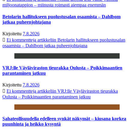
miljoonatappion – miinusta roimasti aiempaa enemmän
Betolarin hallitukseen puolustusalan osaamista – Dahlbom
jatkaa puheenjohtajana
Kirjoitettu
7.8.2026
Ei kommentteja
artikkeliin Betolarin hallitukseen puolustusalan
osaamista – Dahlbom jatkaa puheenjohtajana
VRJ:lle Väyläviraston tieurakka Oulusta – Poikkimaantien
parantaminen jatkuu
Kirjoitettu
7.8.2026
Ei kommentteja
artikkeliin VRJ:lle Väyläviraston tieurakka
Oulusta – Poikkimaantien parantaminen jatkuu
Sahateollisuudella edelleen synkät näkymät – kiusana korkea
puunhinta ja heikko kysyntä