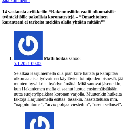
Jätä kommentti
14 vastausta artikkeliin “Rakennusliitto vaatii ulkomaisille
työntekijöille pakollisia koronatestejä – ”Omaehtoinen
karanteeni ei tarkoita meidän alalla yhtään mitään””
Matti hoitaa
sanoo:
5.1.2021 09:02
Se alkaa Harjuniemellä olla pian kiire haitata ja kampittaa
ulkomaalaista työvoimaa käyttävien toimijoiden bisnestä, jää
muuten hyvä kriisi hyödyntämättä. Mitä sanovat jäsenetkin,
kun Hakaniemen mafia ei saanut luotua ensimmäistäkään
uutta suojatyöpaikkaa koronan varjolla. Muutenkin huikeita
faktoja Harjuniemellä esittää, tässäkin, haastattelussa mm.
”näppituntuma”, ”arvio pohjaa viesteihin”, ”usein sellaiset”.