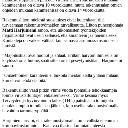
karanteenissa on oltava 10 vuorokautta, mutta rakennusalan omien
ohjeiden mukaan karanteenissa on oltava 14 vuorokautta.
Rakennusliiton mielestä suositukset eivät kuitenkaan riitä
turvaamaan rakennustyömaiden turvallisuutta. Liiton puheenjohtaja
Matti Harjuniemi
sanoo, että ulkomaisten työntekijöiden
majoitusolot ovat usein sellaiset, että karanteeni jää näennäiseksi.
Kontakteja on vaikea välttää, kun samassa asunnossa asuu useita
ihmisiä.
”Majoitustilat ovat huonot ja ahtaat. Erittäin harvoin ihmisellä on
käytössä oma huone, saati sitten omat peseytymistilat”, Harjuniemi
sanoo.
”Omaehtoinen karanteeni ei tarkoita meidän alalla yhtään mitään,
kun ei voi tehdä etätöitä.”
Rakennusliitto vaati pitkin viime vuotta työmaille tehokkaampia
toimia virustartuntojen ehkäisemiseksi. Viime kesänä myös
Terveyden ja hyvinvoinnin laitos (THL) patisti alan toimijoita
tehokkaampiin toimiin sen jälkeen, kun useilla rakennustyömailla
havaittiin tartuntaryppäitä.
Harjuniemi arvioi, että rakennustyömailla on tavallista enemmän
koronavirustartuntoja. Kattavaa tilastoa tartuntatilanteesta