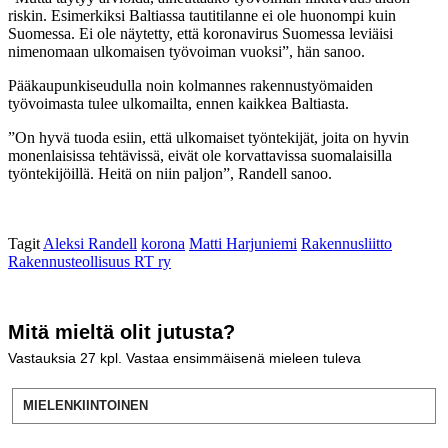
riskin. Esimerkiksi Baltiassa tautitilanne ei ole huonompi kuin
Suomessa. Ei ole näytetty, että koronavirus Suomessa leviäisi
nimenomaan ulkomaisen työvoiman vuoksi”, hän sanoo.
Pääkaupunkiseudulla noin kolmannes rakennustyömaiden
työvoimasta tulee ulkomailta, ennen kaikkea Baltiasta.
”On hyvä tuoda esiin, että ulkomaiset työntekijät, joita on hyvin
monenlaisissa tehtävissä, eivät ole korvattavissa suomalaisilla
työntekijöillä. Heitä on niin paljon”, Randell sanoo.
Tagit
Aleksi Randell
korona
Matti Harjuniemi
Rakennusliitto
Rakennusteollisuus RT ry
Mitä mieltä olit jutusta?
Vastauksia
27
kpl. Vastaa ensimmäisenä mieleen tuleva
MIELENKIINTOINEN