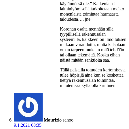
käytännössä ole.” Kaikenlaisella
laiminlyömisellä tarkoitetaan melko
monenlaista toimintaa harmaasta
taloudesta…. jne.
Koronan osalta mennään sillä
tyypillisellä rakennusalan
systeemillä, kaikkeen on ilmoituksen
mukaan varauduttu, mutta katsotaan
oman tarpeen mukaan mitä tehdään
tai ollaan tekemättä. Koska eihän
näistä mitään sanktioita saa.
Tällä palstalla totuuden kertomisesta
tulee höpisijä aina kun se koskettaa
tiettyä rakennusalan toimintaa,
muuten saa kyllä olla kriittinen.
Maurizio
sanoo:
9.1.2021 08:35