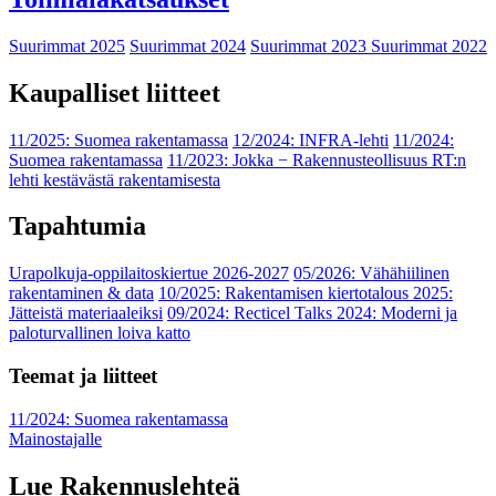
Suurimmat 2025
Suurimmat 2024
Suurimmat 2023
Suurimmat 2022
Kaupalliset liitteet
11/2025: Suomea rakentamassa
12/2024: INFRA-lehti
11/2024:
Suomea rakentamassa
11/2023: Jokka − Rakennusteollisuus RT:n
lehti kestävästä rakentamisesta
Tapahtumia
Urapolkuja-oppilaitoskiertue 2026-2027
05/2026: Vähähiilinen
rakentaminen & data
10/2025: Rakentamisen kiertotalous 2025:
Jätteistä materiaaleiksi
09/2024: Recticel Talks 2024: Moderni ja
paloturvallinen loiva katto
Teemat ja liitteet
11/2024: Suomea rakentamassa
Mainostajalle
Lue Rakennuslehteä