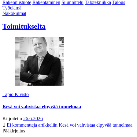
Rakennustuote
Rakentaminen
Suunnittelu
Talotekniikka
Talous
Työelämä
Näkökulmat
Toimitukselta
Tapio Kivistö
Kesä voi vahvistaa elpyvää tunnelmaa
Kirjoitettu
26.6.2026
Ei kommentteja
artikkeliin Kesä voi vahvistaa elpyvää tunnelmaa
Pääkirjoitus