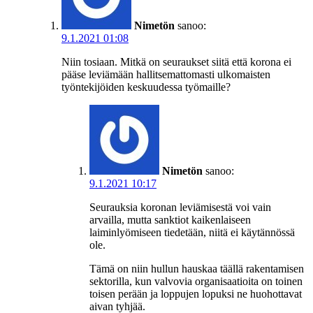
Nimetön
sanoo:
9.1.2021 01:08
Niin tosiaan. Mitkä on seuraukset siitä että korona ei
pääse leviämään hallitsemattomasti ulkomaisten
työntekijöiden keskuudessa työmaille?
Nimetön
sanoo:
9.1.2021 10:17
Seurauksia koronan leviämisestä voi vain
arvailla, mutta sanktiot kaikenlaiseen
laiminlyömiseen tiedetään, niitä ei käytännössä
ole.
Tämä on niin hullun hauskaa täällä rakentamisen
sektorilla, kun valvovia organisaatioita on toinen
toisen perään ja loppujen lopuksi ne huohottavat
aivan tyhjää.