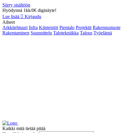
Siirry sisältöön
Hyödynnä 1kk/0€ diginäyte!
Lue lisää
Kirjaudu
Aiheet
Arkkitehtuuri
Infra
Kiinteistöt
Pientalo
Projektit
Rakennustuote
Rakentaminen
Suunnittelu
Talotekniikka
Talous
Työelämä
Kaikki mitä tietää pitää