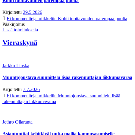
Kohti tuottavuuden parempaa puolta
Kirjoitettu
29.5.2026
Ei kommentteja
artikkeliin Kohti tuottavuuden parempaa puolta
Pääkirjoitus
Lisää toimitukselta
Vieraskynä
Jarkko Liuska
Muuntojoustava suunnittelu lisää rakennuttajan liikkumavaraa
Kirjoitettu
7.7.2026
Ei kommentteja
artikkeliin Muuntojoustava suunnittelu lisää
rakennuttajan liikkumavaraa
Jethro Ollaranta
Asiantuntijat kehittävät uutta mallia kampusasumiselle