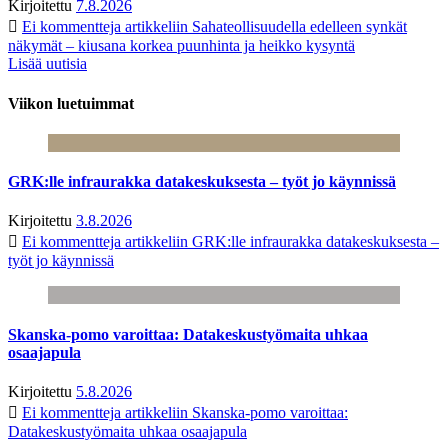
Kirjoitettu
7.8.2026
Ei kommentteja
artikkeliin Sahateollisuudella edelleen synkät
näkymät – kiusana korkea puunhinta ja heikko kysyntä
Lisää uutisia
Viikon luetuimmat
GRK:lle infraurakka datakeskuksesta – työt jo käynnissä
Kirjoitettu
3.8.2026
Ei kommentteja
artikkeliin GRK:lle infraurakka datakeskuksesta –
työt jo käynnissä
Skanska-pomo varoittaa: Datakeskustyömaita uhkaa
osaajapula
Kirjoitettu
5.8.2026
Ei kommentteja
artikkeliin Skanska-pomo varoittaa:
Datakeskustyömaita uhkaa osaajapula