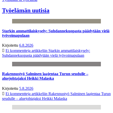
Työelämän uutisia
Starkin ammattilaiskysely: Suhdannekuopasta päädytään vielä
työvoimapulaan
Kirjoitettu
6.8.2026
Ei kommentteja
artikkeliin Starkin ammattilaiskysely:
Suhdannekuopasta päädytään vielä työvoimapulaan
Rakennustyö Salminen laajentaa Turun seudulle –
aluejohtajaksi Heikki Malaska
Kirjoitettu
5.8.2026
Ei kommentteja
artikkeliin Rakennustyö Salminen laajentaa Turun
seudulle – aluejohtajaksi Heikki Malaska