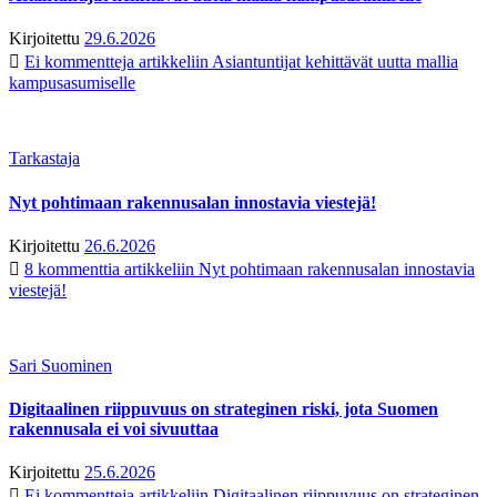
Kirjoitettu
29.6.2026
Ei kommentteja
artikkeliin Asiantuntijat kehittävät uutta mallia
kampusasumiselle
Tarkastaja
Nyt pohtimaan rakennusalan innostavia viestejä!
Kirjoitettu
26.6.2026
8 kommenttia
artikkeliin Nyt pohtimaan rakennusalan innostavia
viestejä!
Sari Suominen
Digitaalinen riippuvuus on strateginen riski, jota Suomen
rakennusala ei voi sivuuttaa
Kirjoitettu
25.6.2026
Ei kommentteja
artikkeliin Digitaalinen riippuvuus on strateginen