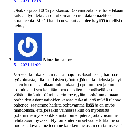
5.1.2021 09:16
Otsikko pitää 100% paikkansa. Rakennusalalla ei todellakaan
kukaan työntekijätason ulkomainen noudata omaehtoista
karanteenia. Mikäli halutaan vaikuttaa tulee käyttää todellisia
keinoja.
Nimetön
sanoo:
5.1.2021 11:09
Voi voi, kuinka kauan näistä majoitusolosuhteista, harmaasta
työvoimasta, ulkomaalaisten työntekijöiden kohtelusta ja nyt
sitten koronasta ollaan puhuttukaan ja puhuminen jatkuu.
Toiminta tai sen kehittäminen on sitten näennäisellä tasolla,
vähän niin kuin pääministerimme tyyliin ”pohdimme maan
parhaiden asiantuntijoiden kanssa tarkasti, että mikäli tilanne
pahenee, saatamme harkita pohtivamme lisää ja on myös
mahdollista, että jossakin vaiheessa kun on myöhäistä
pohdimme myös kaikkia niitä toimenpiteitä joita voisimme
tehdä asian hyväksi. Nyt on kuitenkin selvää, että tilanne on
huolestuttava ja me teemme kaikkemme asian edistämiseksi”.