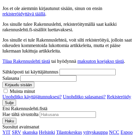
Jos et ole aiemmin kirjautunut sisään, sinun on ensin
rekisteröidyttävä täällä
.
Jos sinulle tulee Rakennuslehti, rekisteröitymällä saat kaikki
rakennuslehti.fi-sisällöt luettavaksesi.
Jos sinulle ei tule Rakennuslehteä, voit silti rekisteröityä, jolloin saat
oikeuden kommentoida lukottomia artikkeleita, mutta et pääse
lukemaan lukittuja artikkeleita.
Tilaa Rakennuslehti tästä
tai hyödynnä
maksuton koejakso tästä
.
Sähköposti tai käyttäjätunnus
Salasana
Kirjaudu sisään
Muista minut
Unohditko käyttäjätunnuksesi?
Unohditko salasanasi?
Rekisteröidy
Sulje
Etsi Rakennuslehti.fistä
Hae tältä sivustolta
Haku
Suositut avainsanat
YIT
SRV
skanska
Helsinki
Tilastokeskus
yrityskauppa
NCC
Espoo