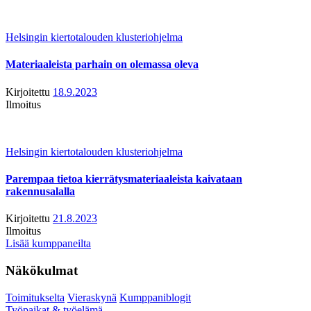
Helsingin kiertotalouden klusteriohjelma
Materiaaleista parhain on olemassa oleva
Kirjoitettu
18.9.2023
Ilmoitus
Helsingin kiertotalouden klusteriohjelma
Parempaa tietoa kierrätysmateriaaleista kaivataan
rakennusalalla
Kirjoitettu
21.8.2023
Ilmoitus
Lisää kumppaneilta
Näkökulmat
Toimitukselta
Vieraskynä
Kumppaniblogit
Työpaikat & työelämä