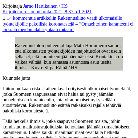
Kirjoittaja
Jarno Hartikainen / HS
Kirjoitettu 5. tammikuuta 2021, 8:37
5.1.2021
14 kommenttia
artikkeliin Rakennusliitto vaatii ulkomaisille
työntekijöille pakollisia koronatestejä – ”Omaehtoinen karanteeni ei
tarkoita meidän alalla yhtään mitään”
Rakennusliiton puheenjohtaja Matti Harjuniemi sanoo,
että ulkomaisten työntekijöiden majoitusolot ovat usein
sellaiset, että karanteeni jää näennäiseksi. Kontakteja on
vaikea välttää, kun samassa asunnossa asuu useita
ihmisiä. ­Kuva: Sirpa Räihä / HS
Kuuntele juttu
Liiton mukaan riskejä aiheuttavat erityisesti ulkomaiset työntekijät,
jotka Suomeen saapuessaan eivät halua tai pysty jäämään
omaehtoiseen karanteeniin, jota viranomaiset nykyisellään
suosittelevat. Rakennusliitto esittää ratkaisuksi rajalla tehtäviä
pakollisia koronatestejä.
Tällä hetkellä ihmisiä, jotka saapuvat Suomeen maista, joihin
kohdistuu matkustusrajoituksia, kehotetaan jäämään omaehtoiseen
karanteeniin. Lähes kaikki maailman maat ovat tällä hetkellä
matkustusrajoitusten piirissä. Viranomaisten suosituksen mukaan