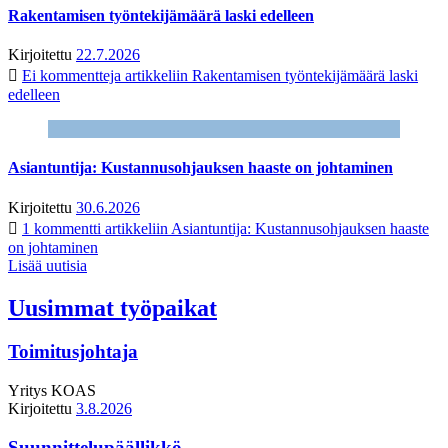
Rakentamisen työntekijämäärä laski edelleen
Kirjoitettu
22.7.2026
Ei kommentteja
artikkeliin Rakentamisen työntekijämäärä laski
edelleen
Asiantuntija: Kustannusohjauksen haaste on johtaminen
Kirjoitettu
30.6.2026
1 kommentti
artikkeliin Asiantuntija: Kustannusohjauksen haaste
on johtaminen
Lisää uutisia
Uusimmat työpaikat
Toimitusjohtaja
Yritys
KOAS
Kirjoitettu
3.8.2026
Suunnittelupäällikkö