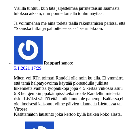
Välillä tuntuu, kun tätä järjestelmää jarrutettaisiin saamasta
tuloksia aikaan, niin ponnettomalta touhu näyttää.
Ja voimmehan me aina todeta täällä rakentamisen parissa, että
”Skanska tutkii ja pahoittelee asiaa” se riittäköön.
Rappari
sanoo:
5.1.2021 17:29
Miten voi RTn toimari Randell olla noin kujalla. Ei ymmärrä
että tämä halpatyövoima käyttää pk-seudulla julkista
liikennettä,vaihtaa työpaikkoja jopa 4-5 kertaa viikossa asuu
6-8 hengen kimppakämpissä,eikä se ole Randellin mielestä
riski. Lisäksi väittää että tautitilanne ole pahempi Baltiassa,ei
ole ilmeisesti katsonut viime päivien tilannetta Liettuassa tai
Virossa.
Käsittämätön lausunto joka kertoo kyllä kaiken koko alasta.