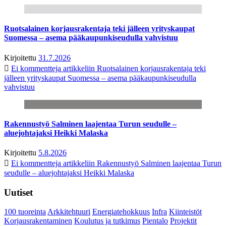
Ruotsalainen korjausrakentaja teki jälleen yrityskaupat
Suomessa – asema pääkaupunkiseudulla vahvistuu
Kirjoitettu
31.7.2026
Ei kommentteja
artikkeliin Ruotsalainen korjausrakentaja teki
jälleen yrityskaupat Suomessa – asema pääkaupunkiseudulla
vahvistuu
Rakennustyö Salminen laajentaa Turun seudulle –
aluejohtajaksi Heikki Malaska
Kirjoitettu
5.8.2026
Ei kommentteja
artikkeliin Rakennustyö Salminen laajentaa Turun
seudulle – aluejohtajaksi Heikki Malaska
Uutiset
100 tuoreinta
Arkkitehtuuri
Energiatehokkuus
Infra
Kiinteistöt
Korjausrakentaminen
Koulutus ja tutkimus
Pientalo
Projektit