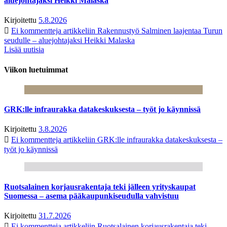
aluejohtajaksi Heikki Malaska
Kirjoitettu
5.8.2026
Ei kommentteja
artikkeliin Rakennustyö Salminen laajentaa Turun
seudulle – aluejohtajaksi Heikki Malaska
Lisää uutisia
Viikon luetuimmat
GRK:lle infraurakka datakeskuksesta – työt jo käynnissä
Kirjoitettu
3.8.2026
Ei kommentteja
artikkeliin GRK:lle infraurakka datakeskuksesta –
työt jo käynnissä
Ruotsalainen korjausrakentaja teki jälleen yrityskaupat
Suomessa – asema pääkaupunkiseudulla vahvistuu
Kirjoitettu
31.7.2026
Ei kommentteja
artikkeliin Ruotsalainen korjausrakentaja teki