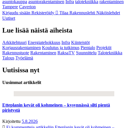
asuntokauppa
asuntorakentaminen
Infra
talotekniikka
rakentaminen
Tampere
Caverion
Kirjaudu sisään
Rekisteröidy
Tilaa Rakennuslehti
Näköislehdet
Uutiset
Lue lisää näistä aiheista
Arkkitehtuuri
Energiatehokkuus
Infra
Kiinteistöt
Korjausrakentaminen
Koulutus ja tutkimus
Pientalo
Projektit
Rakennustuote
Rakentaminen
RaksaTV
Suunnittelu
Talotekniikka
Talous
Työelämä
Uutisissa nyt
Uusimmat artikkelit
Etteplanin kevät oli kohmeinen – kysynnässä silti pientä
piristystä
Kirjoitettu
5.8.2026
Ei kommentteja
artikkeliin Etteplanin kevät oli kohmeinen –