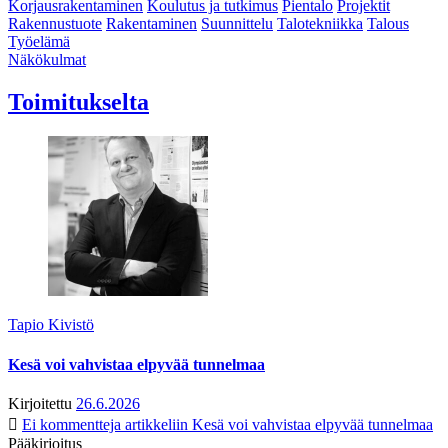
Korjausrakentaminen
Koulutus ja tutkimus
Pientalo
Projektit
Rakennustuote
Rakentaminen
Suunnittelu
Talotekniikka
Talous
Työelämä
Näkökulmat
Toimitukselta
Tapio Kivistö
Kesä voi vahvistaa elpyvää tunnelmaa
Kirjoitettu
26.6.2026
Ei kommentteja
artikkeliin Kesä voi vahvistaa elpyvää tunnelmaa
Pääkirjoitus