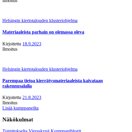
Ilmoitus
Helsingin kiertotalouden klusteriohjelma
Materiaaleista parhain on olemassa oleva
Kirjoitettu
18.9.2023
Ilmoitus
Helsingin kiertotalouden klusteriohjelma
Parempaa tietoa kierrätysmateriaaleista kaivataan
rakennusalalla
Kirjoitettu
21.8.2023
Ilmoitus
Lisää kumppaneilta
Näkökulmat
Toimitukselta
Vieraskynä
Kumppaniblogit