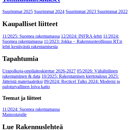
Suurimmat 2025
Suurimmat 2024
Suurimmat 2023
Suurimmat 2022
Kaupalliset liitteet
11/2025: Suomea rakentamassa
12/2024: INFRA-lehti
11/2024:
Suomea rakentamassa
11/2023: Jokka − Rakennusteollisuus RT:n
lehti kestävästä rakentamisesta
Tapahtumia
Urapolkuja-oppilaitoskiertue 2026-2027
05/2026: Vähähiilinen
rakentaminen & data
10/2025: Rakentamisen kiertotalous 2025:
Jätteistä materiaaleiksi
09/2024: Recticel Talks 2024: Moderni ja
paloturvallinen loiva katto
Teemat ja liitteet
11/2024: Suomea rakentamassa
Mainostajalle
Lue Rakennuslehteä