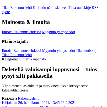
Tilaa Rakennuslehti
Kirjaudu näköislehteen
Tilaa uutiskirje
RSS-
syöte
Mainosta & ilmoita
Ilmoita Rakennuslehdessä
Myynnin yhteystiedot
Mainostajalle
Ilmoita Rakennuslehdessä
Myynnin yhteystiedot
Tilaa uutiskirje
Tilaa Rakennuslehti
Kategoriat
Uutiset
Ympäristö
Deletellä valoisampi loppuvuosi – tulos
pysyi silti pakkasella
Yhtiö menetti asiakkaita ja markkinosuuksia kiristyneessä
kilpailutilanteessa.
Kirjoittaja
Rakennuslehti
Kirjoitettu 26. helmikuuta 2021, 13:45
26.2.2021