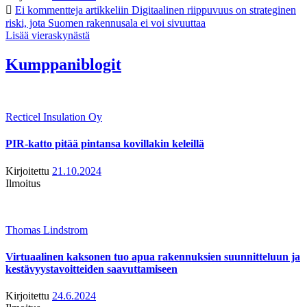
Ei kommentteja
artikkeliin Digitaalinen riippuvuus on strateginen
riski, jota Suomen rakennusala ei voi sivuuttaa
Lisää vieraskynästä
Kumppaniblogit
Recticel Insulation Oy
PIR-katto pitää pintansa kovillakin keleillä
Kirjoitettu
21.10.2024
Ilmoitus
Thomas Lindstrom
Virtuaalinen kaksonen tuo apua rakennuksien suunnitteluun ja
kestävyystavoitteiden saavuttamiseen
Kirjoitettu
24.6.2024