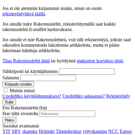
Jos et ole aiemmin kirjautunut sisään, sinun on ensin
rekisteröidyttävä täällä
.
Jos sinulle tulee Rakennuslehti, rekisteröitymällä saat kaikki
rakennuslehti.fi-sisällöt luettavaksesi.
Jos sinulle ei tule Rakennuslehteä, voit silti rekisteröityä, jolloin saat
oikeuden kommentoida lukottomia artikkeleita, mutta et pääse
lukemaan lukittuja artikkeleita.
Tilaa Rakennuslehti tästä
tai hyödynnä
maksuton koejakso tästä
.
Sähköposti tai käyttäjätunnus
Salasana
Kirjaudu sisään
Muista minut
Unohditko käyttäjätunnuksesi?
Unohditko salasanasi?
Rekisteröidy
Sulje
Etsi Rakennuslehti.fistä
Hae tältä sivustolta
Haku
Suositut avainsanat
YIT
SRV
skanska
Helsinki
Tilastokeskus
yrityskauppa
NCC
Espoo