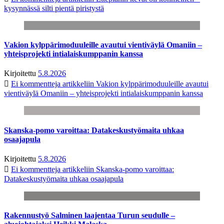
kysynnässä silti pientä piristystä
Vakion kylppärimoduuleille avautui vientiväylä Omaniin –
yhteisprojekti intialaiskumppanin kanssa
Kirjoitettu
5.8.2026
Ei kommentteja
artikkeliin Vakion kylppärimoduuleille avautui
vientiväylä Omaniin – yhteisprojekti intialaiskumppanin kanssa
Skanska-pomo varoittaa: Datakeskustyömaita uhkaa
osaajapula
Kirjoitettu
5.8.2026
Ei kommentteja
artikkeliin Skanska-pomo varoittaa:
Datakeskustyömaita uhkaa osaajapula
Rakennustyö Salminen laajentaa Turun seudulle –