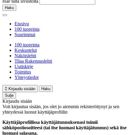
Hae tältä sivustolta
Haku
Etusivu
100 tuoreinta
Suurimmat
100 tuoreinta
Keskustelut
Näköislehti
Tilaa Rakennuslehti
Uutiskirje
Toimitus
Yhteystiedot
Kirjaudu sisään
Haku
Sulje
Kirjaudu sisään
Voit kirjautua sisään, jos olet jo aiemmin rekisteröitynyt ja sen
yhteydessä luonut käyttäjäprofiilin
Käyttäjäprofiilissa käyttäjätunnuksenasi toimii
sähköpostiosoitteesi (tai itse luomasi käyttäjätunnus) sekä itse
luomasi salasana.