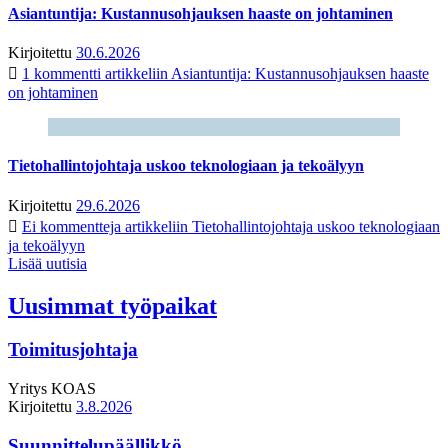
Asiantuntija: Kustannusohjauksen haaste on johtaminen
Kirjoitettu
30.6.2026
1 kommentti
artikkeliin Asiantuntija: Kustannusohjauksen haaste
on johtaminen
Tietohallintojohtaja uskoo teknologiaan ja tekoälyyn
Kirjoitettu
29.6.2026
Ei kommentteja
artikkeliin Tietohallintojohtaja uskoo teknologiaan
ja tekoälyyn
Lisää uutisia
Uusimmat työpaikat
Toimitusjohtaja
Yritys
KOAS
Kirjoitettu
3.8.2026
Suunnittelupäällikkö