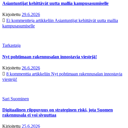
Asiantuntijat kehittävät uutta mallia kampusasumiselle
Kirjoitettu
29.6.2026
Ei kommentteja
artikkeliin Asiantuntijat kehittävät uutta mallia
kampusasumiselle
Tarkastaja
Nyt pohtimaan rakennusalan innostavia viestejä!
Kirjoitettu
26.6.2026
8 kommenttia
artikkeliin Nyt pohtimaan rakennusalan innostavia
viestejä!
Sari Suominen
Digitaalinen riippuvuus on strateginen riski, jota Suomen
rakennusala ei voi sivuuttaa
Kirjoitettu
25.6.2026