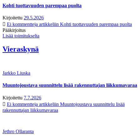
Kohti tuottavuuden parempaa puolta
Kirjoitettu
29.5.2026
Ei kommentteja
artikkeliin Kohti tuottavuuden parempaa puolta
Pääkirjoitus
Lisää toimitukselta
Vieraskynä
Jarkko Liuska
Muuntojoustava suunnittelu lisää rakennuttajan liikkumavaraa
Kirjoitettu
7.7.2026
Ei kommentteja
artikkeliin Muuntojoustava suunnittelu lisää
rakennuttajan liikkumavaraa
Jethro Ollaranta