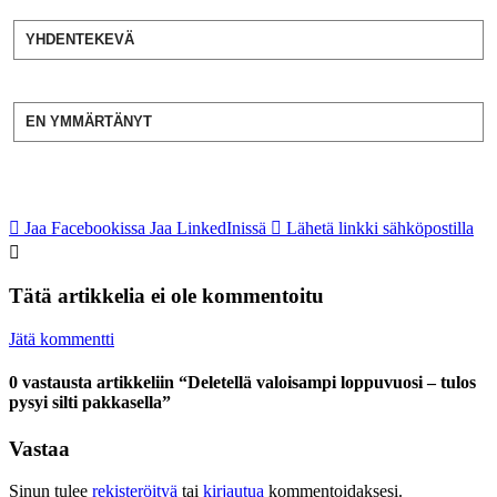
YHDENTEKEVÄ
EN YMMÄRTÄNYT
Jaa Facebookissa
Jaa LinkedInissä
Lähetä linkki sähköpostilla
Tätä artikkelia ei ole kommentoitu
Jätä kommentti
0 vastausta artikkeliin “Deletellä valoisampi loppuvuosi – tulos
pysyi silti pakkasella”
Vastaa
Sinun tulee
rekisteröityä
tai
kirjautua
kommentoidaksesi.