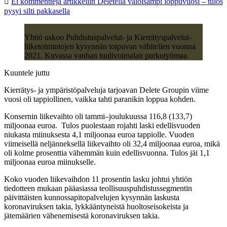
Ei kommentteja
artikkeliin Deletellä valoisampi loppuvuosi – tulos
pysyi silti pakkasella
Yhtiö uskoo Puhdistuspalvelut- ja Kierrätyspalvelut-
liiketoimintojen kysynnän toipuvan vähitellen vuonna
2021. Kuvassa vanhan tuulivoimalan purkutyömaa.
Kuuntele juttu
Kierrätys- ja ympäristöpalveluja tarjoavan Delete Groupin viime
vuosi oli tappiollinen, vaikka tahti paranikin loppua kohden.
Konsernin liikevaihto oli tammi–joulukuussa 116,8 (133,7)
miljoonaa euroa. Tulos puolestaan rojahti laski edellisvuoden
niukasta miinuksesta 4,1 miljoonaa euroa tappiolle. Vuoden
viimeisellä neljänneksellä liikevaihto oli 32,4 miljoonaa euroa, mikä
oli kolme prosenttia vähemmän kuin edellisvuonna. Tulos jäi 1,1
miljoonaa euroa miinukselle.
Koko vuoden liikevaihdon 11 prosentin lasku johtui yhtiön
tiedotteen mukaan pääasiassa teollisuuspuhdistussegmentin
päivittäisten kunnossapitopalvelujen kysynnän laskusta
koronaviruksen takia, lykkääntyneistä huoltoseisokeista ja
jätemäärien vähenemisestä koronaviruksen takia.