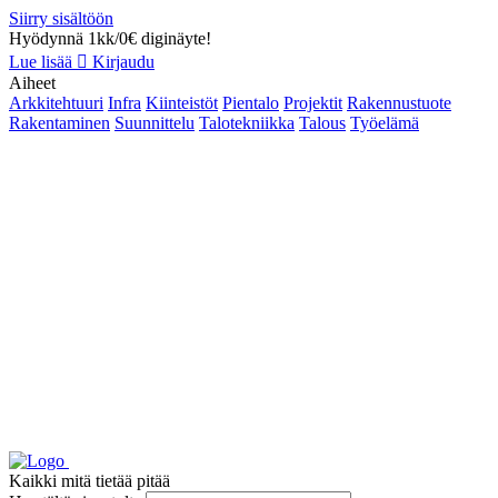
Siirry sisältöön
Hyödynnä 1kk/0€ diginäyte!
Lue lisää
Kirjaudu
Aiheet
Arkkitehtuuri
Infra
Kiinteistöt
Pientalo
Projektit
Rakennustuote
Rakentaminen
Suunnittelu
Talotekniikka
Talous
Työelämä
Kaikki mitä tietää pitää