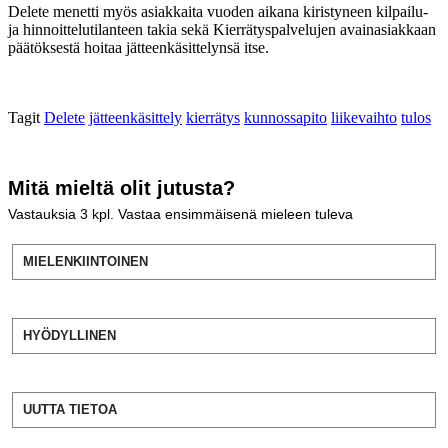
Delete menetti myös asiakkaita vuoden aikana kiristyneen kilpailu-
ja hinnoittelutilanteen takia sekä Kierrätyspalvelujen avainasiakkaan
päätöksestä hoitaa jätteenkäsittelynsä itse.
Tagit
Delete
jätteenkäsittely
kierrätys
kunnossapito
liikevaihto
tulos
Mitä mieltä olit jutusta?
Vastauksia
3
kpl. Vastaa ensimmäisenä mieleen tuleva
MIELENKIINTOINEN
HYÖDYLLINEN
UUTTA TIETOA