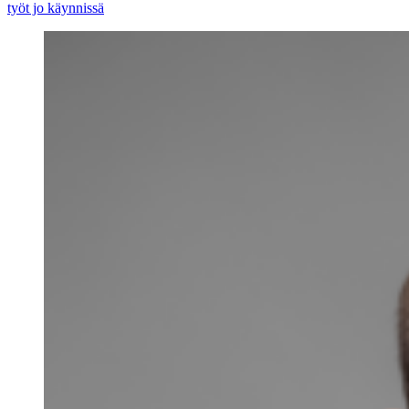
työt jo käynnissä