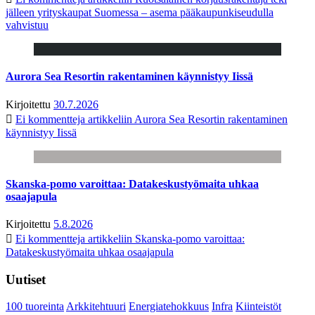
jälleen yrityskaupat Suomessa – asema pääkaupunkiseudulla
vahvistuu
Aurora Sea Resortin rakentaminen käynnistyy Iissä
Kirjoitettu
30.7.2026
Ei kommentteja
artikkeliin Aurora Sea Resortin rakentaminen
käynnistyy Iissä
Skanska-pomo varoittaa: Datakeskustyömaita uhkaa
osaajapula
Kirjoitettu
5.8.2026
Ei kommentteja
artikkeliin Skanska-pomo varoittaa:
Datakeskustyömaita uhkaa osaajapula
Uutiset
100 tuoreinta
Arkkitehtuuri
Energiatehokkuus
Infra
Kiinteistöt