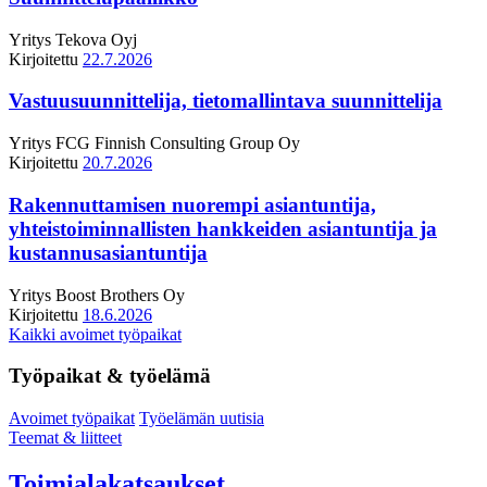
Yritys
Tekova Oyj
Kirjoitettu
22.7.2026
Vastuusuunnittelija, tietomallintava suunnittelija
Yritys
FCG Finnish Consulting Group Oy
Kirjoitettu
20.7.2026
Rakennuttamisen nuorempi asiantuntija,
yhteistoiminnallisten hankkeiden asiantuntija ja
kustannusasiantuntija
Yritys
Boost Brothers Oy
Kirjoitettu
18.6.2026
Kaikki avoimet työpaikat
Työpaikat & työelämä
Avoimet työpaikat
Työelämän uutisia
Teemat & liitteet
Toimialakatsaukset