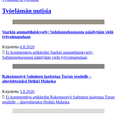
Työelämän uutisia
Starkin ammattilaiskysely: Suhdannekuopasta päädytään vielä
työvoimapulaan
Kirjoitettu
6.8.2026
Ei kommentteja
artikkeliin Starkin ammattilaiskysely:
Suhdannekuopasta päädytään vielä työvoimapulaan
Rakennustyö Salminen laajentaa Turun seudulle –
aluejohtajaksi Heikki Malaska
Kirjoitettu
5.8.2026
Ei kommentteja
artikkeliin Rakennustyö Salminen laajentaa Turun
seudulle – aluejohtajaksi Heikki Malaska