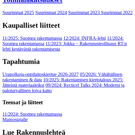
Suurimmat 2025
Suurimmat 2024
Suurimmat 2023
Suurimmat 2022
Kaupalliset liitteet
11/2025: Suomea rakentamassa
12/2024: INFRA-lehti
11/2024:
Suomea rakentamassa
11/2023: Jokka − Rakennusteollisuus RT:n
lehti kestävästä rakentamisesta
Tapahtumia
Urapolkuja-oppilaitoskiertue 2026-2027
05/2026: Vähähiilinen
rakentaminen & data
10/2025: Rakentamisen kiertotalous 2025:
Jätteistä materiaaleiksi
09/2024: Recticel Talks 2024: Moderni ja
paloturvallinen loiva katto
Teemat ja liitteet
11/2024: Suomea rakentamassa
Mainostajalle
Lue Rakennuslehteä