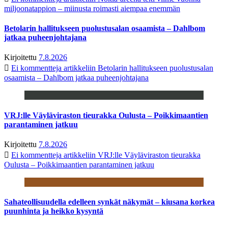
miljoonatappion – miinusta roimasti aiempaa enemmän
Betolarin hallitukseen puolustusalan osaamista – Dahlbom
jatkaa puheenjohtajana
Kirjoitettu
7.8.2026
Ei kommentteja
artikkeliin Betolarin hallitukseen puolustusalan
osaamista – Dahlbom jatkaa puheenjohtajana
VRJ:lle Väyläviraston tieurakka Oulusta – Poikkimaantien
parantaminen jatkuu
Kirjoitettu
7.8.2026
Ei kommentteja
artikkeliin VRJ:lle Väyläviraston tieurakka
Oulusta – Poikkimaantien parantaminen jatkuu
Sahateollisuudella edelleen synkät näkymät – kiusana korkea
puunhinta ja heikko kysyntä