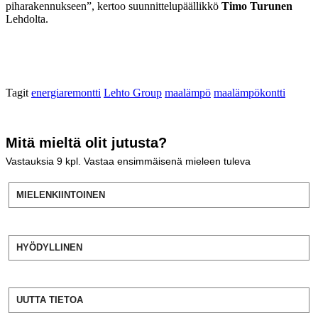
piharakennukseen”, kertoo suunnittelupäällikkö
Timo Turunen
Lehdolta.
Tagit
energiaremontti
Lehto Group
maalämpö
maalämpökontti
Mitä mieltä olit jutusta?
Vastauksia
9
kpl. Vastaa ensimmäisenä mieleen tuleva
MIELENKIINTOINEN
HYÖDYLLINEN
UUTTA TIETOA