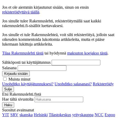
Jos et ole aiemmin kirjautunut sisään, sinun on ensin
rekisteröidyttävä täällä
.
Jos sinulle tulee Rakennuslehti, rekisteröitymällä saat kaikki
rakennuslehti.fi-sisällöt luettavaksesi.
Jos sinulle ei tule Rakennuslehteä, voit silti rekisteröityä, jolloin saat
oikeuden kommentoida lukottomia artikkeleita, mutta et pääse
lukemaan lukittuja artikkeleita.
Tilaa Rakennuslehti tästä
tai hyödynnä
maksuton koejakso tästä
.
Sähköposti tai käyttäjätunnus
Salasana
Kirjaudu sisään
Muista minut
Unohditko käyttäjätunnuksesi?
Unohditko salasanasi?
Rekisteröidy
Sulje
Etsi Rakennuslehti.fistä
Hae tältä sivustolta
Haku
Suositut avainsanat
YIT
SRV
skanska
Helsinki
Tilastokeskus
yrityskauppa
NCC
Espoo