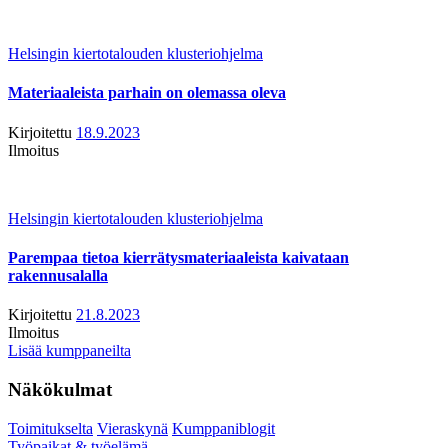
Helsingin kiertotalouden klusteriohjelma
Materiaaleista parhain on olemassa oleva
Kirjoitettu
18.9.2023
Ilmoitus
Helsingin kiertotalouden klusteriohjelma
Parempaa tietoa kierrätysmateriaaleista kaivataan
rakennusalalla
Kirjoitettu
21.8.2023
Ilmoitus
Lisää kumppaneilta
Näkökulmat
Toimitukselta
Vieraskynä
Kumppaniblogit
Työpaikat & työelämä