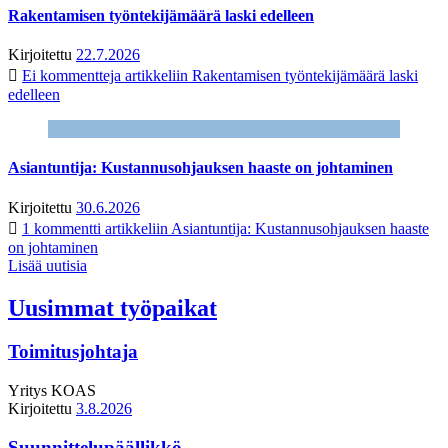
Rakentamisen työntekijämäärä laski edelleen
Kirjoitettu
22.7.2026
Ei kommentteja
artikkeliin Rakentamisen työntekijämäärä laski
edelleen
Asiantuntija: Kustannusohjauksen haaste on johtaminen
Kirjoitettu
30.6.2026
1 kommentti
artikkeliin Asiantuntija: Kustannusohjauksen haaste
on johtaminen
Lisää uutisia
Uusimmat työpaikat
Toimitusjohtaja
Yritys
KOAS
Kirjoitettu
3.8.2026
Suunnittelupäällikkö