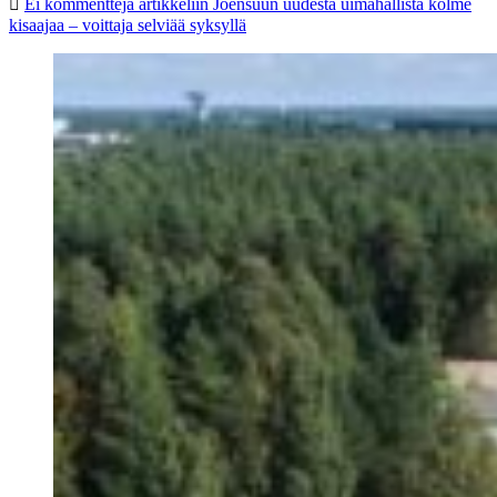
Ei kommentteja
artikkeliin Joensuun uudesta uimahallista kolme
kisaajaa – voittaja selviää syksyllä