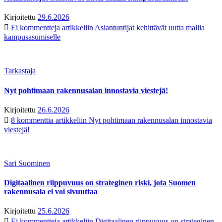
Kirjoitettu
29.6.2026
Ei kommentteja
artikkeliin Asiantuntijat kehittävät uutta mallia
kampusasumiselle
Tarkastaja
Nyt pohtimaan rakennusalan innostavia viestejä!
Kirjoitettu
26.6.2026
8 kommenttia
artikkeliin Nyt pohtimaan rakennusalan innostavia
viestejä!
Sari Suominen
Digitaalinen riippuvuus on strateginen riski, jota Suomen
rakennusala ei voi sivuuttaa
Kirjoitettu
25.6.2026
Ei kommentteja
artikkeliin Digitaalinen riippuvuus on strateginen