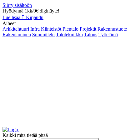
Siirry sisältöön
Hyödynnä 1kk/0€ diginäyte!
Lue lisää
Kirjaudu
Aiheet
Arkkitehtuuri
Infra
Kiinteistöt
Pientalo
Projektit
Rakennustuote
Rakentaminen
Suunnittelu
Talotekniikka
Talous
Työelämä
Kaikki mitä tietää pitää