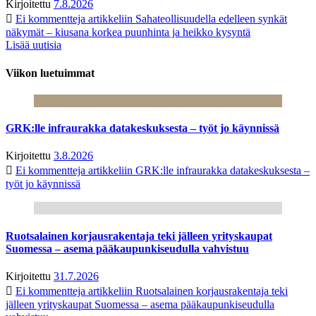
Kirjoitettu
7.8.2026
Ei kommentteja
artikkeliin Sahateollisuudella edelleen synkät
näkymät – kiusana korkea puunhinta ja heikko kysyntä
Lisää uutisia
Viikon luetuimmat
GRK:lle infraurakka datakeskuksesta – työt jo käynnissä
Kirjoitettu
3.8.2026
Ei kommentteja
artikkeliin GRK:lle infraurakka datakeskuksesta –
työt jo käynnissä
Ruotsalainen korjausrakentaja teki jälleen yrityskaupat
Suomessa – asema pääkaupunkiseudulla vahvistuu
Kirjoitettu
31.7.2026
Ei kommentteja
artikkeliin Ruotsalainen korjausrakentaja teki
jälleen yrityskaupat Suomessa – asema pääkaupunkiseudulla