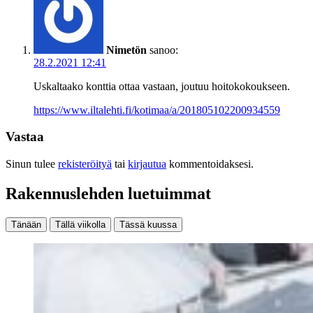
Nimetön
sanoo:
28.2.2021 12:41
Uskaltaako konttia ottaa vastaan, joutuu hoitokokoukseen.
https://www.iltalehti.fi/kotimaa/a/201805102200934559
Vastaa
Sinun tulee
rekisteröityä
tai
kirjautua
kommentoidaksesi.
Rakennuslehden luetuimmat
Tänään
Tällä viikolla
Tässä kuussa