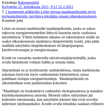
Kirjoittaja
Rakennuslehti
Kirjoitettu 22. helmikuuta 2021, 9:12
22.2.2021
1 kommentti
artikkeliin Lehto tarjoaa maalämpökonttia myös
korjauskohteisiin- tarvittava tekniikka omaan piharakennukseen
Kuuntele juttu
Lehto on tuonut markkinoille maalämpökontin, jonka se uskoo
ratkovan energiaremontteihin liittyviä haasteita myös vanhoissa
taloyhtiöissä. Yhtiön kehittämä ratkaisu on rakennuksen sisälle tai
osaksi ulkorakennusta sijoitettava lämpöeristetty kontti, joka pitää
sisällään taloyhtiön lämpökeskuksen eli lämpöpumpun,
käyttövesivaraajan ja energiavaraajan.
Kontti on varustettu modernilla etävalvontajärjestelmällä, jonka
avulla lämmitystä voidaan hallita ja seurata etänä.
Järjestelmää on jo hyödynnetty uudiskohteissa, mutta markkinoita
uskotaan löytyvän myös vanhemmista kiinteistöissä, joissa
pohditaan isompia energiaremontteja. Maalämpökontti on
ulkomitoiltaan noin parkkiruudun kokoinen.
”Maalämpö on houkutteleva vaihtoehto ekologisuutensa ja matalien
käyttökustannustensa ansiosta. Monesti siihen siirtyminen jää
kuitenkin toteutumatta, kun taloyhtiön tekniset tilat eivät sovellut
laitteiston sijoituspaikaksi. Kontin avulla tekniikka saadaan erilliseen