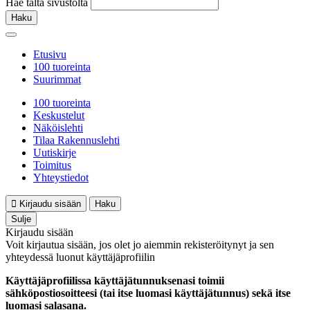
Hae tältä sivustolta
Haku
Etusivu
100 tuoreinta
Suurimmat
100 tuoreinta
Keskustelut
Näköislehti
Tilaa Rakennuslehti
Uutiskirje
Toimitus
Yhteystiedot
Kirjaudu sisään
Haku
Sulje
Kirjaudu sisään
Voit kirjautua sisään, jos olet jo aiemmin rekisteröitynyt ja sen
yhteydessä luonut käyttäjäprofiilin
Käyttäjäprofiilissa käyttäjätunnuksenasi toimii
sähköpostiosoitteesi (tai itse luomasi käyttäjätunnus) sekä itse
luomasi salasana.