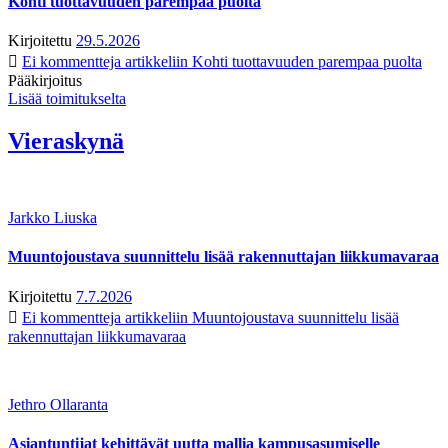
Kohti tuottavuuden parempaa puolta
Kirjoitettu
29.5.2026
Ei kommentteja
artikkeliin Kohti tuottavuuden parempaa puolta
Pääkirjoitus
Lisää toimitukselta
Vieraskynä
Jarkko Liuska
Muuntojoustava suunnittelu lisää rakennuttajan liikkumavaraa
Kirjoitettu
7.7.2026
Ei kommentteja
artikkeliin Muuntojoustava suunnittelu lisää
rakennuttajan liikkumavaraa
Jethro Ollaranta
Asiantuntijat kehittävät uutta mallia kampusasumiselle