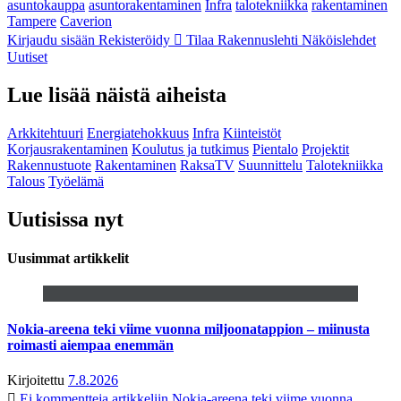
asuntokauppa
asuntorakentaminen
Infra
talotekniikka
rakentaminen
Tampere
Caverion
Kirjaudu sisään
Rekisteröidy
Tilaa Rakennuslehti
Näköislehdet
Uutiset
Lue lisää näistä aiheista
Arkkitehtuuri
Energiatehokkuus
Infra
Kiinteistöt
Korjausrakentaminen
Koulutus ja tutkimus
Pientalo
Projektit
Rakennustuote
Rakentaminen
RaksaTV
Suunnittelu
Talotekniikka
Talous
Työelämä
Uutisissa nyt
Uusimmat artikkelit
Nokia-areena teki viime vuonna miljoonatappion – miinusta
roimasti aiempaa enemmän
Kirjoitettu
7.8.2026
Ei kommentteja
artikkeliin Nokia-areena teki viime vuonna