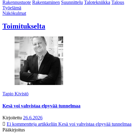
Rakennustuote
Rakentaminen
Suunnittelu
Talotekniikka
Talous
Työelämä
Näkökulmat
Toimitukselta
Tapio Kivistö
Kesä voi vahvistaa elpyvää tunnelmaa
Kirjoitettu
26.6.2026
Ei kommentteja
artikkeliin Kesä voi vahvistaa elpyvää tunnelmaa
Pääkirjoitus