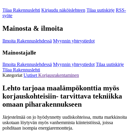
Tilaa Rakennuslehti
Kirjaudu näköislehteen
Tilaa uutiskirje
RSS-
syöte
Mainosta & ilmoita
Ilmoita Rakennuslehdessä
Myynnin yhteystiedot
Mainostajalle
Ilmoita Rakennuslehdessä
Myynnin yhteystiedot
Tilaa uutiskirje
Tilaa Rakennuslehti
Kategoriat
Uutiset
Korjausrakentaminen
Lehto tarjoaa maalämpökonttia myös
korjauskohteisiin- tarvittava tekniikka
omaan piharakennukseen
Järjestelmää on jo hyödynnetty uudiskohteissa, mutta markkinoita
uskotaan löytyvän myös vanhemmista kiinteistöissä, joissa
pohditaan isompia energiaremontteja.