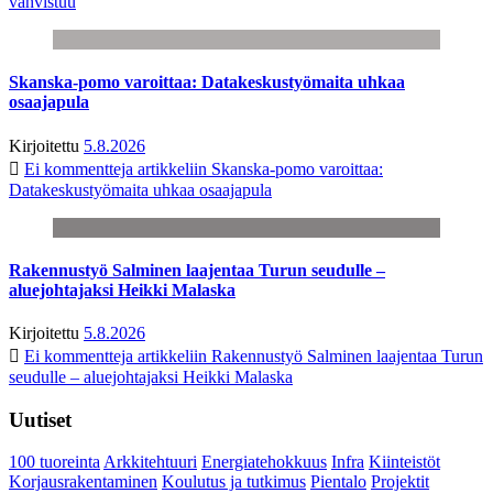
vahvistuu
Skanska-pomo varoittaa: Datakeskustyömaita uhkaa
osaajapula
Kirjoitettu
5.8.2026
Ei kommentteja
artikkeliin Skanska-pomo varoittaa:
Datakeskustyömaita uhkaa osaajapula
Rakennustyö Salminen laajentaa Turun seudulle –
aluejohtajaksi Heikki Malaska
Kirjoitettu
5.8.2026
Ei kommentteja
artikkeliin Rakennustyö Salminen laajentaa Turun
seudulle – aluejohtajaksi Heikki Malaska
Uutiset
100 tuoreinta
Arkkitehtuuri
Energiatehokkuus
Infra
Kiinteistöt
Korjausrakentaminen
Koulutus ja tutkimus
Pientalo
Projektit