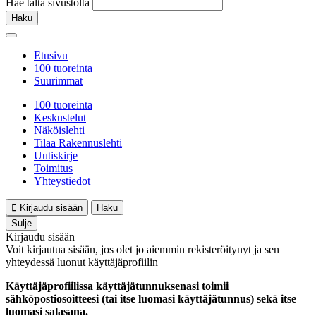
Hae tältä sivustolta
Haku
Etusivu
100 tuoreinta
Suurimmat
100 tuoreinta
Keskustelut
Näköislehti
Tilaa Rakennuslehti
Uutiskirje
Toimitus
Yhteystiedot
Kirjaudu sisään
Haku
Sulje
Kirjaudu sisään
Voit kirjautua sisään, jos olet jo aiemmin rekisteröitynyt ja sen
yhteydessä luonut käyttäjäprofiilin
Käyttäjäprofiilissa käyttäjätunnuksenasi toimii
sähköpostiosoitteesi (tai itse luomasi käyttäjätunnus) sekä itse
luomasi salasana.