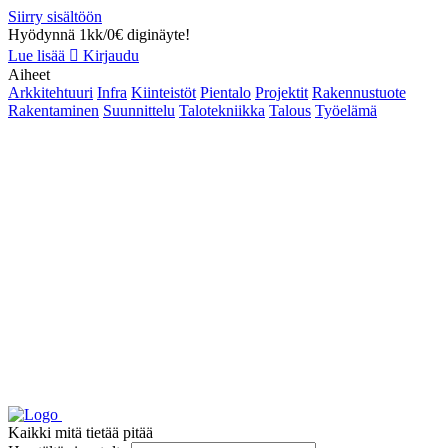
Siirry sisältöön
Hyödynnä 1kk/0€ diginäyte!
Lue lisää
Kirjaudu
Aiheet
Arkkitehtuuri
Infra
Kiinteistöt
Pientalo
Projektit
Rakennustuote
Rakentaminen
Suunnittelu
Talotekniikka
Talous
Työelämä
Kaikki mitä tietää pitää