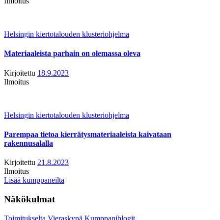
Ilmoitus
Helsingin kiertotalouden klusteriohjelma
Materiaaleista parhain on olemassa oleva
Kirjoitettu
18.9.2023
Ilmoitus
Helsingin kiertotalouden klusteriohjelma
Parempaa tietoa kierrätysmateriaaleista kaivataan
rakennusalalla
Kirjoitettu
21.8.2023
Ilmoitus
Lisää kumppaneilta
Näkökulmat
Toimitukselta
Vieraskynä
Kumppaniblogit