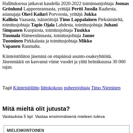
Hallituksessa jatkavat kaudella 2020-2022 toiminnanjohtaja
Joonas
Grönlund
Lappeenrannasta, yrittäjä
Pertti Jussila
Raahesta,
asianajaja
Olavi Kailari
Porvoosta, yrittäjä
Jukka
Kalliola
Vaasasta, isännöitsijä
Timo Lappalainen
Pieksämäeltä,
toimitusjohtaja
Tapio Ojala
Lahdesta, toimitusjohtaja
Juhani
Simpanen
Kuopiosta, toimitusjohtaja
Tuukka
Tuomala
Hämeenlinnasta, toimitusjohtaja
Janne
Tuominen
Pirkkalasta ja toimitusjohtaja
Mikko
Vapanen
Raumalta.
Kiinteistöliiton jäseninä on etupäässä asunto-osakeyhtiöitä.
Jäsenmäärä on kasvanut viime vuodet ja ylitti helmikuussa 30 000
rajan.
Tagit
Kiinteistöliitto
liittokokous
puheenjohtaja
Timo Nieminen
Mitä mieltä olit jutusta?
Vastauksia
5
kpl. Vastaa ensimmäisenä mieleen tuleva
MIELENKIINTOINEN