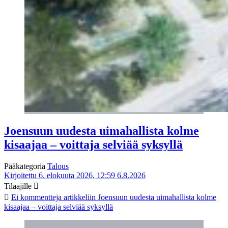
Joensuun uudesta uimahallista kolme
kisaajaa – voittaja selviää syksyllä
Pääkategoria
Talous
Kirjoitettu 6. elokuuta 2026, 12:59
6.8.2026
Tilaajille
Ei kommentteja
artikkeliin Joensuun uudesta uimahallista kolme
kisaajaa – voittaja selviää syksyllä