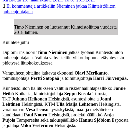
Ei kommentteja
artikkeliin Nieminen jatkaa Kiinteistöliiton
puheenjohtajana
Timo Nieminen on luotsannut Kiinteistöliittoa vuodesta
2018 lähtien.
Kuuntele juttu
Diplomi-insinööri
Timo Nieminen
jatkaa työtään Kiinteistöliiton
puheenjohtajana. Valinta vahvistettiin viikonloppuna etäyhteyksin
pidetyssä liittokokouksessa.
Varapuheenjohtajina jatkavat ekonomi
Olavi Merikanto
,
toimitusjohtaja
Pertti Satopää
ja toimitusjohtaja
Harri Järvenpää.
Kiinteistöliiton hallitukseen valittiin riskienhallintapäällikkö
Janne
Heiliö
Kotkasta, kiinteistöjohtaja
Seppo Kosola
Turusta,
TkT
Juhana Heikonen
Helsingistä, asuntosijoittaja
Jouni
Lehtinen
Helsingistä, KTM
Ulla Maija Lehtonen
Helsingistä,
varatuomari
Vesa Lensu
Jyväskylästä, maa- ja metsätieteen
kandidaatti
Paul Nouro
Helsingistä, projektipäällikkö
Anja
Pujola
Tampereelta sekä talouspäällikkö
Hannu Sjöblom
Espoosta
ja johtaja
Mika Vesterinen
Helsingistä.