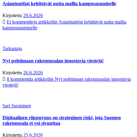
Asiantuntijat kehittävät uutta mallia kampusasumiselle
Kirjoitettu
29.6.2026
Ei kommentteja
artikkeliin Asiantuntijat kehittävät uutta mallia
kampusasumiselle
Tarkastaja
Nyt pohtimaan rakennusalan innostavia viestejä!
Kirjoitettu
26.6.2026
8 kommenttia
artikkeliin Nyt pohtimaan rakennusalan innostavia
viestejä!
Sari Suominen
Digitaalinen riippuvuus on strateginen riski, jota Suomen
rakennusala ei voi sivuuttaa
Kirjoitettu
25.6.2026