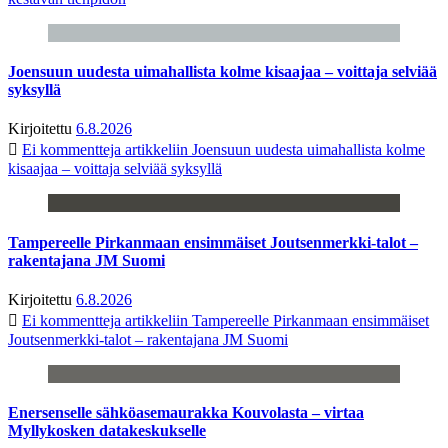
Joensuun uudesta uimahallista kolme kisaajaa – voittaja selviää
syksyllä
Kirjoitettu
6.8.2026
Ei kommentteja
artikkeliin Joensuun uudesta uimahallista kolme
kisaajaa – voittaja selviää syksyllä
Tampereelle Pirkanmaan ensimmäiset Joutsenmerkki-talot –
rakentajana JM Suomi
Kirjoitettu
6.8.2026
Ei kommentteja
artikkeliin Tampereelle Pirkanmaan ensimmäiset
Joutsenmerkki-talot – rakentajana JM Suomi
Enersenselle sähköasemaurakka Kouvolasta – virtaa
Myllykosken datakeskukselle