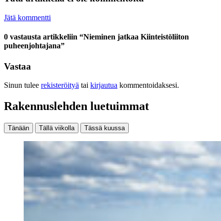
Jätä kommentti
0 vastausta artikkeliin “Nieminen jatkaa Kiinteistöliiton
puheenjohtajana”
Vastaa
Sinun tulee
rekisteröityä
tai
kirjautua
kommentoidaksesi.
Rakennuslehden luetuimmat
Tänään
Tällä viikolla
Tässä kuussa