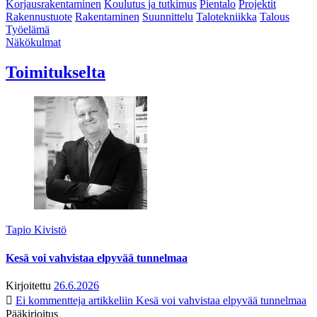
Korjausrakentaminen
Koulutus ja tutkimus
Pientalo
Projektit
Rakennustuote
Rakentaminen
Suunnittelu
Talotekniikka
Talous
Työelämä
Näkökulmat
Toimitukselta
Tapio Kivistö
Kesä voi vahvistaa elpyvää tunnelmaa
Kirjoitettu
26.6.2026
Ei kommentteja
artikkeliin Kesä voi vahvistaa elpyvää tunnelmaa
Pääkirjoitus