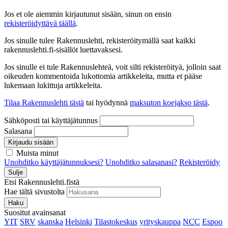
Jos et ole aiemmin kirjautunut sisään, sinun on ensin
rekisteröidyttävä täällä
.
Jos sinulle tulee Rakennuslehti, rekisteröitymällä saat kaikki
rakennuslehti.fi-sisällöt luettavaksesi.
Jos sinulle ei tule Rakennuslehteä, voit silti rekisteröityä, jolloin saat
oikeuden kommentoida lukottomia artikkeleita, mutta et pääse
lukemaan lukittuja artikkeleita.
Tilaa Rakennuslehti tästä
tai hyödynnä
maksuton koejakso tästä
.
Sähköposti tai käyttäjätunnus
Salasana
Kirjaudu sisään
Muista minut
Unohditko käyttäjätunnuksesi?
Unohditko salasanasi?
Rekisteröidy
Sulje
Etsi Rakennuslehti.fistä
Hae tältä sivustolta
Haku
Suositut avainsanat
YIT
SRV
skanska
Helsinki
Tilastokeskus
yrityskauppa
NCC
Espoo