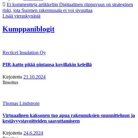
Ei kommentteja
artikkeliin Digitaalinen riippuvuus on strateginen
riski, jota Suomen rakennusala ei voi sivuuttaa
Lisää vieraskynästä
Kumppaniblogit
Recticel Insulation Oy
PIR-katto pitää pintansa kovillakin keleillä
Kirjoitettu
21.10.2024
Ilmoitus
Thomas Lindstrom
Virtuaalinen kaksonen tuo apua rakennuksien suunnitteluun ja
kestävyystavoitteiden saavuttamiseen
Kirjoitettu
24.6.2024