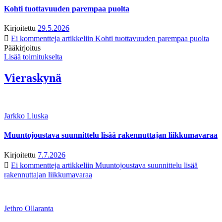
Kohti tuottavuuden parempaa puolta
Kirjoitettu
29.5.2026
Ei kommentteja
artikkeliin Kohti tuottavuuden parempaa puolta
Pääkirjoitus
Lisää toimitukselta
Vieraskynä
Jarkko Liuska
Muuntojoustava suunnittelu lisää rakennuttajan liikkumavaraa
Kirjoitettu
7.7.2026
Ei kommentteja
artikkeliin Muuntojoustava suunnittelu lisää
rakennuttajan liikkumavaraa
Jethro Ollaranta