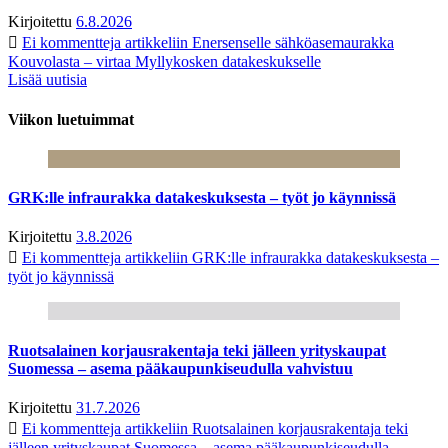
Kirjoitettu
6.8.2026
Ei kommentteja
artikkeliin Enersenselle sähköasemaurakka
Kouvolasta – virtaa Myllykosken datakeskukselle
Lisää uutisia
Viikon luetuimmat
GRK:lle infraurakka datakeskuksesta – työt jo käynnissä
Kirjoitettu
3.8.2026
Ei kommentteja
artikkeliin GRK:lle infraurakka datakeskuksesta –
työt jo käynnissä
Ruotsalainen korjausrakentaja teki jälleen yrityskaupat
Suomessa – asema pääkaupunkiseudulla vahvistuu
Kirjoitettu
31.7.2026
Ei kommentteja
artikkeliin Ruotsalainen korjausrakentaja teki
jälleen yrityskaupat Suomessa – asema pääkaupunkiseudulla