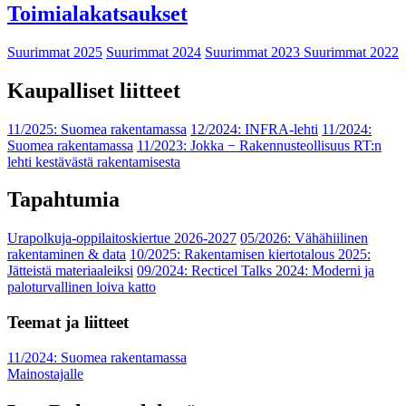
Toimialakatsaukset
Suurimmat 2025
Suurimmat 2024
Suurimmat 2023
Suurimmat 2022
Kaupalliset liitteet
11/2025: Suomea rakentamassa
12/2024: INFRA-lehti
11/2024:
Suomea rakentamassa
11/2023: Jokka − Rakennusteollisuus RT:n
lehti kestävästä rakentamisesta
Tapahtumia
Urapolkuja-oppilaitoskiertue 2026-2027
05/2026: Vähähiilinen
rakentaminen & data
10/2025: Rakentamisen kiertotalous 2025:
Jätteistä materiaaleiksi
09/2024: Recticel Talks 2024: Moderni ja
paloturvallinen loiva katto
Teemat ja liitteet
11/2024: Suomea rakentamassa
Mainostajalle