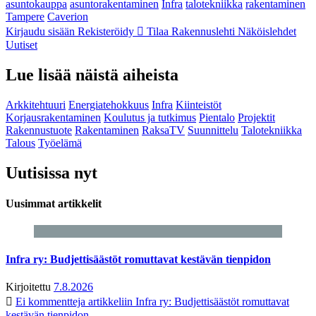
asuntokauppa
asuntorakentaminen
Infra
talotekniikka
rakentaminen
Tampere
Caverion
Kirjaudu sisään
Rekisteröidy
Tilaa Rakennuslehti
Näköislehdet
Uutiset
Lue lisää näistä aiheista
Arkkitehtuuri
Energiatehokkuus
Infra
Kiinteistöt
Korjausrakentaminen
Koulutus ja tutkimus
Pientalo
Projektit
Rakennustuote
Rakentaminen
RaksaTV
Suunnittelu
Talotekniikka
Talous
Työelämä
Uutisissa nyt
Uusimmat artikkelit
Infra ry: Budjettisäästöt romuttavat kestävän tienpidon
Kirjoitettu
7.8.2026
Ei kommentteja
artikkeliin Infra ry: Budjettisäästöt romuttavat
kestävän tienpidon