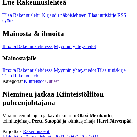
Lue Rakennuslehteä
Tilaa Rakennuslehti
Kirjaudu näköislehteen
Tilaa uutiskirje
RSS-
syöte
Mainosta & ilmoita
Ilmoita Rakennuslehdessä
Myynnin yhteystiedot
Mainostajalle
Ilmoita Rakennuslehdessä
Myynnin yhteystiedot
Tilaa uutiskirje
Tilaa Rakennuslehti
Kategoriat
Kiinteistöt
Uutiset
Nieminen jatkaa Kiinteistöliiton
puheenjohtajana
Varapuheenjohtajina jatkavat ekonomi
Olavi Merikanto
,
toimitusjohtaja
Pertti Satopää
ja toimitusjohtaja
Harri Järvenpää.
Kirjoittaja
Rakennuslehti
Kirjoitettu 29. maaliskuuta 2021, 10:07
29.3.2021