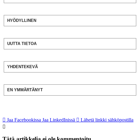
HYÖDYLLINEN
UUTTA TIETOA
YHDENTEKEVÄ
EN YMMÄRTÄNYT
Jaa Facebookissa
Jaa LinkedInissä
Lähetä linkki sähköpostilla
Tätä artikkelia ei ole kommentoitu