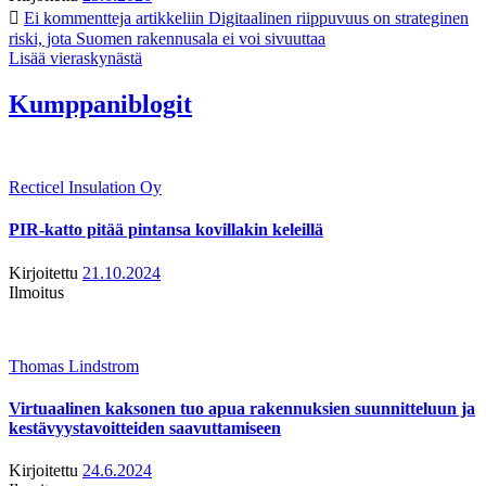
Ei kommentteja
artikkeliin Digitaalinen riippuvuus on strateginen
riski, jota Suomen rakennusala ei voi sivuuttaa
Lisää vieraskynästä
Kumppaniblogit
Recticel Insulation Oy
PIR-katto pitää pintansa kovillakin keleillä
Kirjoitettu
21.10.2024
Ilmoitus
Thomas Lindstrom
Virtuaalinen kaksonen tuo apua rakennuksien suunnitteluun ja
kestävyystavoitteiden saavuttamiseen
Kirjoitettu
24.6.2024