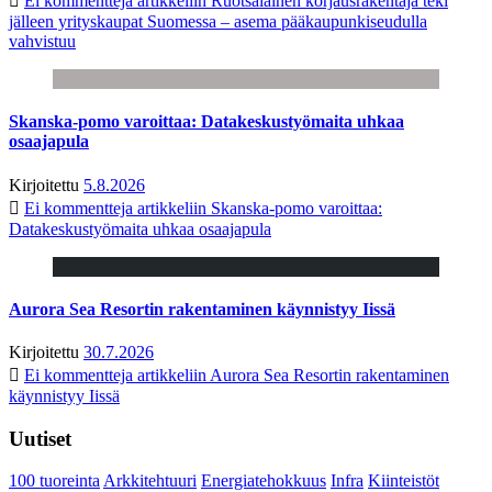
Ei kommentteja
artikkeliin Ruotsalainen korjausrakentaja teki
jälleen yrityskaupat Suomessa – asema pääkaupunkiseudulla
vahvistuu
Skanska-pomo varoittaa: Datakeskustyömaita uhkaa
osaajapula
Kirjoitettu
5.8.2026
Ei kommentteja
artikkeliin Skanska-pomo varoittaa:
Datakeskustyömaita uhkaa osaajapula
Aurora Sea Resortin rakentaminen käynnistyy Iissä
Kirjoitettu
30.7.2026
Ei kommentteja
artikkeliin Aurora Sea Resortin rakentaminen
käynnistyy Iissä
Uutiset
100 tuoreinta
Arkkitehtuuri
Energiatehokkuus
Infra
Kiinteistöt