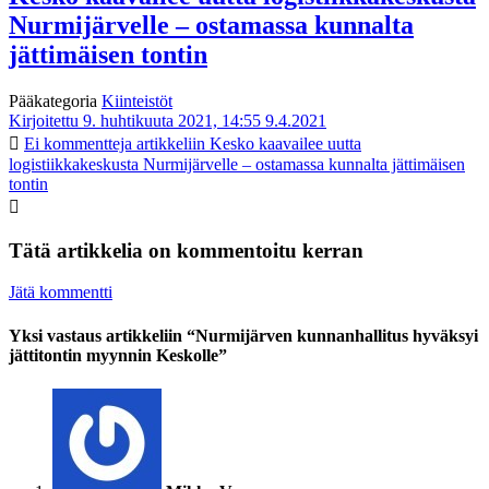
Nurmijärvelle – ostamassa kunnalta
jättimäisen tontin
Pääkategoria
Kiinteistöt
Kirjoitettu 9. huhtikuuta 2021, 14:55
9.4.2021
Ei kommentteja
artikkeliin Kesko kaavailee uutta
logistiikkakeskusta Nurmijärvelle – ostamassa kunnalta jättimäisen
tontin
Tätä artikkelia on kommentoitu kerran
Jätä kommentti
Yksi vastaus artikkeliin “Nurmijärven kunnanhallitus hyväksyi
jättitontin myynnin Keskolle”