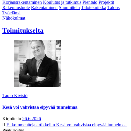
Korjausrakentaminen
Koulutus ja tutkimus
Pientalo
Projektit
Rakennustuote
Rakentaminen
Suunnittelu
Talotekniikka
Talous
Työelämä
Näkökulmat
Toimitukselta
Tapio Kivistö
Kesä voi vahvistaa elpyvää tunnelmaa
Kirjoitettu
26.6.2026
Ei kommentteja
artikkeliin Kesä voi vahvistaa elpyvää tunnelmaa
Pääkirjoitus