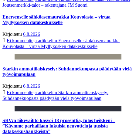
Joutsenmerkki-talot – rakentajana JM Suomi
Enersenselle sähköasemaurakka Kouvolasta – virtaa
Myllykosken datakeskukselle
Kirjoitettu
6.8.2026
Ei kommentteja
artikkeliin Enersenselle sähköasemaurakka
Kouvolasta – virtaa Myllykosken datakeskukselle
Starkin ammattilaiskysely: Suhdannekuopasta päädytään vielä
työvoimapulaan
Kirjoitettu
6.8.2026
Ei kommentteja
artikkeliin Starkin ammattilaiskysely:
Suhdannekuopasta päädytään vielä työvoimapulaan
SRV:n liikevaihto kasvoi 18 prosenttia, tulos heikkeni –
”Käymme parhaillaan lukuisia neuvotteluja uusista
datakeskushankkeista”