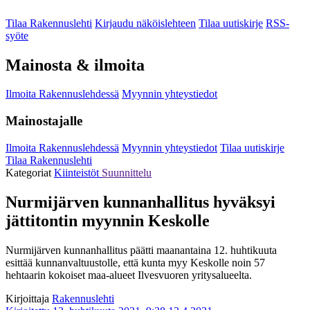
Tilaa Rakennuslehti
Kirjaudu näköislehteen
Tilaa uutiskirje
RSS-
syöte
Mainosta & ilmoita
Ilmoita Rakennuslehdessä
Myynnin yhteystiedot
Mainostajalle
Ilmoita Rakennuslehdessä
Myynnin yhteystiedot
Tilaa uutiskirje
Tilaa Rakennuslehti
Kategoriat
Kiinteistöt
Suunnittelu
Nurmijärven kunnanhallitus hyväksyi
jättitontin myynnin Keskolle
Nurmijärven kunnanhallitus päätti maanantaina 12. huhtikuuta
esittää kunnanvaltuustolle, että kunta myy Keskolle noin 57
hehtaarin kokoiset maa-alueet Ilvesvuoren yritysalueelta.
Kirjoittaja
Rakennuslehti