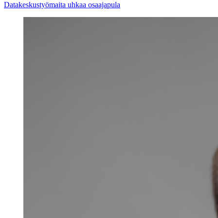
Datakeskustyömaita uhkaa osaajapula