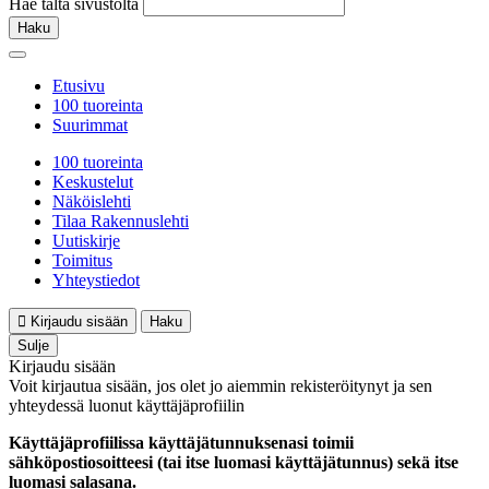
Hae tältä sivustolta
Haku
Etusivu
100 tuoreinta
Suurimmat
100 tuoreinta
Keskustelut
Näköislehti
Tilaa Rakennuslehti
Uutiskirje
Toimitus
Yhteystiedot
Kirjaudu sisään
Haku
Sulje
Kirjaudu sisään
Voit kirjautua sisään, jos olet jo aiemmin rekisteröitynyt ja sen
yhteydessä luonut käyttäjäprofiilin
Käyttäjäprofiilissa käyttäjätunnuksenasi toimii
sähköpostiosoitteesi (tai itse luomasi käyttäjätunnus) sekä itse
luomasi salasana.