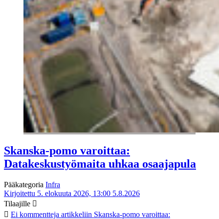
Skanska-pomo varoittaa:
Datakeskustyömaita uhkaa osaajapula
Pääkategoria
Infra
Kirjoitettu 5. elokuuta 2026, 13:00
5.8.2026
Tilaajille
Ei kommentteja
artikkeliin Skanska-pomo varoittaa: