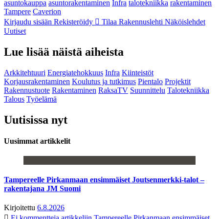
asuntokauppa
asuntorakentaminen
Infra
talotekniikka
rakentaminen
Tampere
Caverion
Kirjaudu sisään
Rekisteröidy
Tilaa Rakennuslehti
Näköislehdet
Uutiset
Lue lisää näistä aiheista
Arkkitehtuuri
Energiatehokkuus
Infra
Kiinteistöt
Korjausrakentaminen
Koulutus ja tutkimus
Pientalo
Projektit
Rakennustuote
Rakentaminen
RaksaTV
Suunnittelu
Talotekniikka
Talous
Työelämä
Uutisissa nyt
Uusimmat artikkelit
Tampereelle Pirkanmaan ensimmäiset Joutsenmerkki-talot –
rakentajana JM Suomi
Kirjoitettu
6.8.2026
Ei kommentteja
artikkeliin Tampereelle Pirkanmaan ensimmäiset