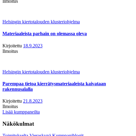
Ilmoitus
Helsingin kiertotalouden klusteriohjelma
Materiaaleista parhain on olemassa oleva
Kirjoitettu
18.9.2023
Ilmoitus
Helsingin kiertotalouden klusteriohjelma
Parempaa tietoa kierrätysmateriaaleista kaivataan
rakennusalalla
Kirjoitettu
21.8.2023
Ilmoitus
Lisää kumppaneilta
Näkökulmat
Toimitukselta
Vieraskynä
Kumppaniblogit