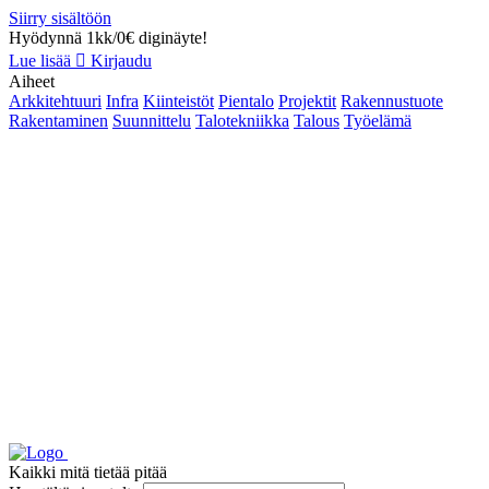
Siirry sisältöön
Hyödynnä 1kk/0€ diginäyte!
Lue lisää
Kirjaudu
Aiheet
Arkkitehtuuri
Infra
Kiinteistöt
Pientalo
Projektit
Rakennustuote
Rakentaminen
Suunnittelu
Talotekniikka
Talous
Työelämä
Kaikki mitä tietää pitää