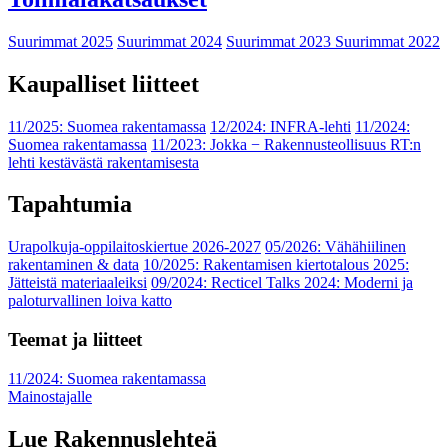
Suurimmat 2025
Suurimmat 2024
Suurimmat 2023
Suurimmat 2022
Kaupalliset liitteet
11/2025: Suomea rakentamassa
12/2024: INFRA-lehti
11/2024:
Suomea rakentamassa
11/2023: Jokka − Rakennusteollisuus RT:n
lehti kestävästä rakentamisesta
Tapahtumia
Urapolkuja-oppilaitoskiertue 2026-2027
05/2026: Vähähiilinen
rakentaminen & data
10/2025: Rakentamisen kiertotalous 2025:
Jätteistä materiaaleiksi
09/2024: Recticel Talks 2024: Moderni ja
paloturvallinen loiva katto
Teemat ja liitteet
11/2024: Suomea rakentamassa
Mainostajalle
Lue Rakennuslehteä