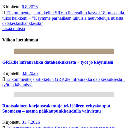
Kirjoitettu
6.8.2026
Ei kommentteja
artikkeliin SRV:n liikevaihto kasvoi 18 prosenttia,
tulos heikkeni – ”Käymme parhaillaan lukuisia neuvotteluja uusista
datakeskushankkeista”
Lisää uutisia
Viikon luetuimmat
GRK:lle infraurakka datakeskuksesta – työt jo käynnissä
Kirjoitettu
3.8.2026
Ei kommentteja
artikkeliin GRK:lle infraurakka datakeskuksesta –
työt jo käynnissä
Ruotsalainen korjausrakentaja teki jälleen yrityskaupat
Suomessa – asema pääkaupunkiseudulla vahvistuu
Kirjoitettu
31.7.2026