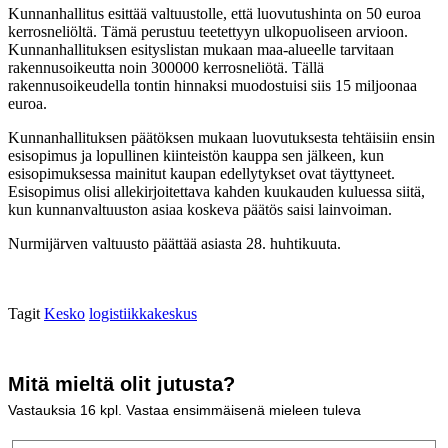
Kunnanhallitus esittää valtuustolle, että luovutushinta on 50 euroa
kerrosneliöltä. Tämä perustuu teetettyyn ulkopuoliseen arvioon.
Kunnanhallituksen esityslistan mukaan maa-alueelle tarvitaan
rakennusoikeutta noin 300000 kerrosneliötä. Tällä
rakennusoikeudella tontin hinnaksi muodostuisi siis 15 miljoonaa
euroa.
Kunnanhallituksen päätöksen mukaan luovutuksesta tehtäisiin ensin
esisopimus ja lopullinen kiinteistön kauppa sen jälkeen, kun
esisopimuksessa mainitut kaupan edellytykset ovat täyttyneet.
Esisopimus olisi allekirjoitettava kahden kuukauden kuluessa siitä,
kun kunnanvaltuuston asiaa koskeva päätös saisi lainvoiman.
Nurmijärven valtuusto päättää asiasta 28. huhtikuuta.
Tagit
Kesko
logistiikkakeskus
Mitä mieltä olit jutusta?
Vastauksia
16
kpl. Vastaa ensimmäisenä mieleen tuleva