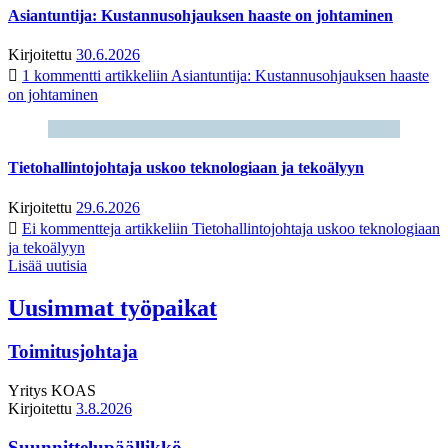
Asiantuntija: Kustannusohjauksen haaste on johtaminen
Kirjoitettu
30.6.2026
1 kommentti
artikkeliin Asiantuntija: Kustannusohjauksen haaste
on johtaminen
Tietohallintojohtaja uskoo teknologiaan ja tekoälyyn
Kirjoitettu
29.6.2026
Ei kommentteja
artikkeliin Tietohallintojohtaja uskoo teknologiaan
ja tekoälyyn
Lisää uutisia
Uusimmat työpaikat
Toimitusjohtaja
Yritys
KOAS
Kirjoitettu
3.8.2026
Suunnittelupäällikkö