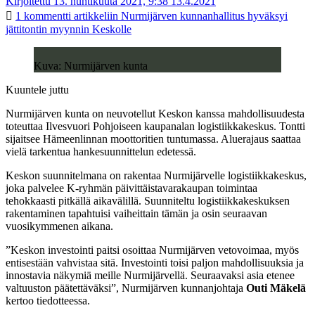
Kirjoitettu 13. huhtikuuta 2021, 9:38
13.4.2021
1 kommentti
artikkeliin Nurmijärven kunnanhallitus hyväksyi
jättitontin myynnin Keskolle
Kuva: Nurmijärven kunta
Kuuntele juttu
Nurmijärven kunta on neuvotellut Keskon kanssa mahdollisuudesta
toteuttaa Ilvesvuori Pohjoiseen kaupanalan logistiikkakeskus. Tontti
sijaitsee Hämeenlinnan moottoritien tuntumassa. Aluerajaus saattaa
vielä tarkentua hankesuunnittelun edetessä.
Keskon suunnitelmana on rakentaa Nurmijärvelle logistiikkakeskus,
joka palvelee K-ryhmän päivittäistavarakaupan toimintaa
tehokkaasti pitkällä aikavälillä. Suunniteltu logistiikkakeskuksen
rakentaminen tapahtuisi vaiheittain tämän ja osin seuraavan
vuosikymmenen aikana.
”Keskon investointi paitsi osoittaa Nurmijärven vetovoimaa, myös
entisestään vahvistaa sitä. Investointi toisi paljon mahdollisuuksia ja
innostavia näkymiä meille Nurmijärvellä. Seuraavaksi asia etenee
valtuuston päätettäväksi”, Nurmijärven kunnanjohtaja
Outi Mäkelä
kertoo tiedotteessa.