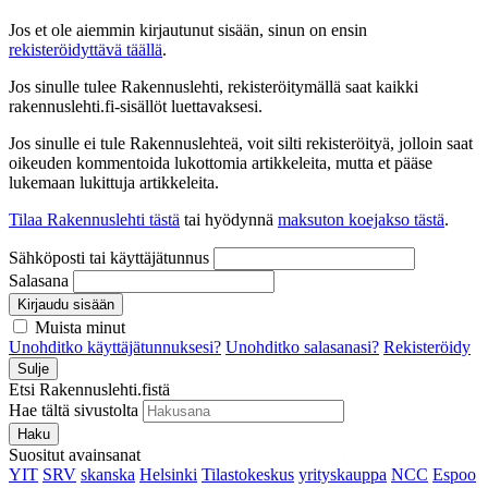
Jos et ole aiemmin kirjautunut sisään, sinun on ensin
rekisteröidyttävä täällä
.
Jos sinulle tulee Rakennuslehti, rekisteröitymällä saat kaikki
rakennuslehti.fi-sisällöt luettavaksesi.
Jos sinulle ei tule Rakennuslehteä, voit silti rekisteröityä, jolloin saat
oikeuden kommentoida lukottomia artikkeleita, mutta et pääse
lukemaan lukittuja artikkeleita.
Tilaa Rakennuslehti tästä
tai hyödynnä
maksuton koejakso tästä
.
Sähköposti tai käyttäjätunnus
Salasana
Kirjaudu sisään
Muista minut
Unohditko käyttäjätunnuksesi?
Unohditko salasanasi?
Rekisteröidy
Sulje
Etsi Rakennuslehti.fistä
Hae tältä sivustolta
Haku
Suositut avainsanat
YIT
SRV
skanska
Helsinki
Tilastokeskus
yrityskauppa
NCC
Espoo