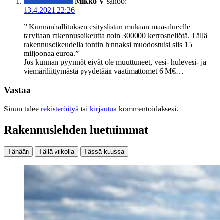
Mikko V
sanoo:
13.4.2021 22:26
” Kunnanhallituksen esityslistan mukaan maa-alueelle
tarvitaan rakennusoikeutta noin 300000 kerrosneliötä. Tällä
rakennusoikeudella tontin hinnaksi muodostuisi siis 15
miljoonaa euroa.”
Jos kunnan pyynnöt eivät ole muuttuneet, vesi- hulevesi- ja
viemäriliittymästä pyydetään vaatimattomet 6 M€…
Vastaa
Sinun tulee
rekisteröityä
tai
kirjautua
kommentoidaksesi.
Rakennuslehden luetuimmat
Tänään
Tällä viikolla
Tässä kuussa