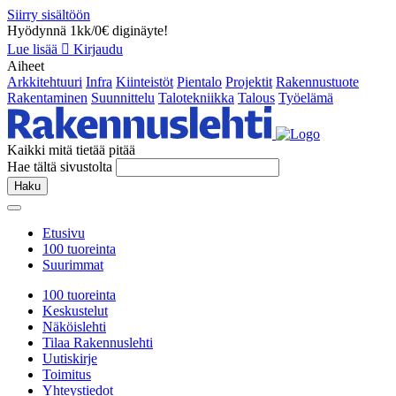
Siirry sisältöön
Hyödynnä 1kk/0€ diginäyte!
Lue lisää
Kirjaudu
Aiheet
Arkkitehtuuri
Infra
Kiinteistöt
Pientalo
Projektit
Rakennustuote
Rakentaminen
Suunnittelu
Talotekniikka
Talous
Työelämä
Kaikki mitä tietää pitää
Hae tältä sivustolta
Haku
Etusivu
100 tuoreinta
Suurimmat
100 tuoreinta
Keskustelut
Näköislehti
Tilaa Rakennuslehti
Uutiskirje
Toimitus
Yhteystiedot