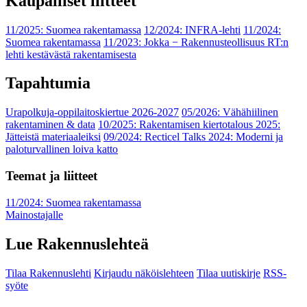
Kaupalliset liitteet
11/2025: Suomea rakentamassa
12/2024: INFRA-lehti
11/2024:
Suomea rakentamassa
11/2023: Jokka − Rakennusteollisuus RT:n
lehti kestävästä rakentamisesta
Tapahtumia
Urapolkuja-oppilaitoskiertue 2026-2027
05/2026: Vähähiilinen
rakentaminen & data
10/2025: Rakentamisen kiertotalous 2025:
Jätteistä materiaaleiksi
09/2024: Recticel Talks 2024: Moderni ja
paloturvallinen loiva katto
Teemat ja liitteet
11/2024: Suomea rakentamassa
Mainostajalle
Lue Rakennuslehteä
Tilaa Rakennuslehti
Kirjaudu näköislehteen
Tilaa uutiskirje
RSS-
syöte