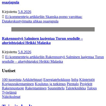
osaajapula
Kirjoitettu
5.8.2026
Ei kommentteja
artikkeliin Skanska-pomo varoittaa:
Datakeskustyömaita uhkaa osaajapula
Rakennustyö Salminen laajentaa Turun seudulle –
aluejohtajaksi Heikki Malaska
Kirjoitettu
5.8.2026
Ei kommentteja
artikkeliin Rakennustyö Salminen laajentaa Turun
seudulle – aluejohtajaksi Heikki Malaska
Uutiset
100 tuoreinta
Arkkitehtuuri
Energiatehokkuus
Infra
Kiinteistöt
Korjausrakentaminen
Koulutus ja tutkimus
Pientalo
Projektit
Rakennustuote
Rakentaminen
Suunnittelu
Talotekniikka
Talous
Työelämä
Näkökulmat