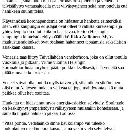
jatkamista, sillä muun muassa koronavirusepidemia ja veneiden
talvisäilytys varausalueella ovat viivästyttäneet sekä neuvotteluja että
hankkeen suunnittelua.
Käytännössä koronapandemia on hidastanut hanketta esimerkiksi
siten, että kaupungin edustajat ovat olleet tavallista kiireisempiä ja
yhteydenpito on ollut paikoin haastavaa, kertoo Helsingin
kaupungin kiinteistökehityspäällikkö
Ilkka Aaltonen
. Myös
matkustusrajoitukset ovat osaltaan haitanneet tapaamisia saksalaisen
asiakkaan kanssa.
Veneasia taas liittyy Taivallahden venekerhoon, joka on ollut tontilla
vuokralla jo pitkään. Viime vuonna Helsingin
koronakoordinaatioryhmä päätti poikkeuksellisesti, että veneitä saa
pitää rannalla koko kesän.
Veneet saivat olla tontilla myös talven yli, sillä niiden siirtäminen
olisi ollut Aaltosen mukaan vaikeaa tai jopa mahdotonta eikä uutta
paikkaa ollut heti osoittaa.
Hanketta on hidastanut myös energia-asioiden selvittely. Soulmade
on keskittynyt ympäristöystävällisyyteen muissakin kohteissaan, ja
samalla linjalla halutaan jatkaa Töölössä.
”Pitää pohtia, vedetäänkö sinne kaukolämpö vai tuleeko
jonkinlainen maalämpöratkaisu. Tämä vaatii vielä selvittelyä”,