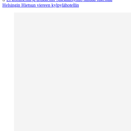
Helsingin Hietsun viereen kylpylähotellin