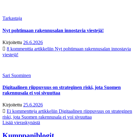
Tarkastaja
Nyt pohtimaan rakennusalan innostavia viestejä!
Kirjoitettu
26.6.2026
8 kommenttia
artikkeliin Nyt pohtimaan rakennusalan innostavia
viestejä!
Sari Suominen
Digitaalinen riippuvuus on strateginen riski, jota Suomen
rakennusala ei voi sivuuttaa
Kirjoitettu
25.6.2026
Ei kommentteja
artikkeliin Digitaalinen riippuvuus on strateginen
riski, jota Suomen rakennusala ei voi sivuuttaa
Lisää vieraskynästä
Kumppaniblogit