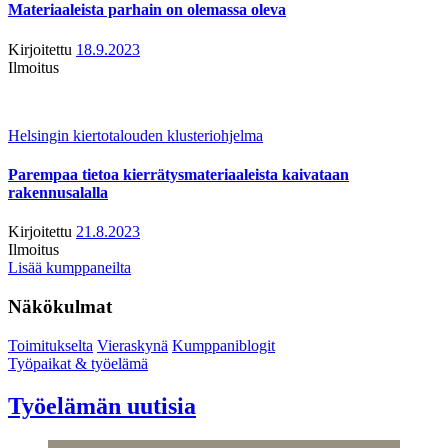
Materiaaleista parhain on olemassa oleva
Kirjoitettu
18.9.2023
Ilmoitus
Helsingin kiertotalouden klusteriohjelma
Parempaa tietoa kierrätysmateriaaleista kaivataan
rakennusalalla
Kirjoitettu
21.8.2023
Ilmoitus
Lisää kumppaneilta
Näkökulmat
Toimitukselta
Vieraskynä
Kumppaniblogit
Työpaikat & työelämä
Työelämän uutisia