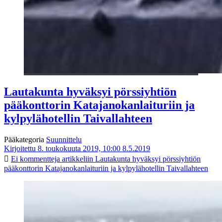
Lautakunta hyväksyi pörssiyhtiön
pääkonttorin Katajanokanlaituriin ja
kylpylähotellin Taivallahteen
Pääkategoria
Suunnittelu
Kirjoitettu 8. toukokuuta 2019, 10:00
8.5.2019
Ei kommentteja
artikkeliin Lautakunta hyväksyi pörssiyhtiön
pääkonttorin Katajanokanlaituriin ja kylpylähotellin Taivallahteen