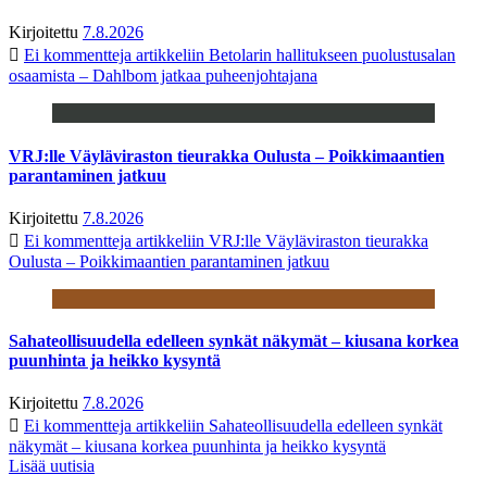
Kirjoitettu
7.8.2026
Ei kommentteja
artikkeliin Betolarin hallitukseen puolustusalan
osaamista – Dahlbom jatkaa puheenjohtajana
VRJ:lle Väyläviraston tieurakka Oulusta – Poikkimaantien
parantaminen jatkuu
Kirjoitettu
7.8.2026
Ei kommentteja
artikkeliin VRJ:lle Väyläviraston tieurakka
Oulusta – Poikkimaantien parantaminen jatkuu
Sahateollisuudella edelleen synkät näkymät – kiusana korkea
puunhinta ja heikko kysyntä
Kirjoitettu
7.8.2026
Ei kommentteja
artikkeliin Sahateollisuudella edelleen synkät
näkymät – kiusana korkea puunhinta ja heikko kysyntä
Lisää uutisia