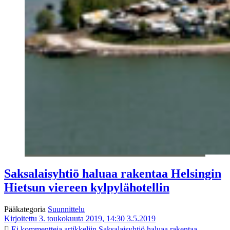
Saksalaisyhtiö haluaa rakentaa Helsingin
Hietsun viereen kylpylähotellin
Pääkategoria
Suunnittelu
Kirjoitettu 3. toukokuuta 2019, 14:30
3.5.2019
Ei kommentteja
artikkeliin Saksalaisyhtiö haluaa rakentaa