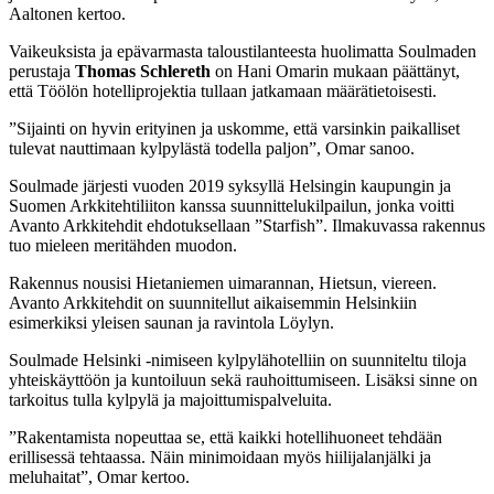
Aaltonen kertoo.
Vaikeuksista ja epävarmasta taloustilanteesta huolimatta Soulmaden
perustaja
Thomas Schlereth
on Hani Omarin mukaan päättänyt,
että Töölön hotelliprojektia tullaan jatkamaan määrätietoisesti.
”Sijainti on hyvin erityinen ja uskomme, että varsinkin paikalliset
tulevat nauttimaan kylpylästä todella paljon”, Omar sanoo.
Soulmade järjesti vuoden 2019 syksyllä Helsingin kaupungin ja
Suomen Arkkitehtiliiton kanssa suunnittelukilpailun, jonka voitti
Avanto Arkkitehdit ehdotuksellaan ”Starfish”. Ilmakuvassa rakennus
tuo mieleen meritähden muodon.
Rakennus nousisi Hietaniemen uimarannan, Hietsun, viereen.
Avanto Arkkitehdit on suunnitellut aikaisemmin Helsinkiin
esimerkiksi yleisen saunan ja ravintola Löylyn.
Soulmade Helsinki -nimiseen kylpylähotelliin on suunniteltu tiloja
yhteiskäyttöön ja kuntoiluun sekä rauhoittumiseen. Lisäksi sinne on
tarkoitus tulla kylpylä ja majoittumispalveluita.
”Rakentamista nopeuttaa se, että kaikki hotellihuoneet tehdään
erillisessä tehtaassa. Näin minimoidaan myös hiilijalanjälki ja
meluhaitat”, Omar kertoo.