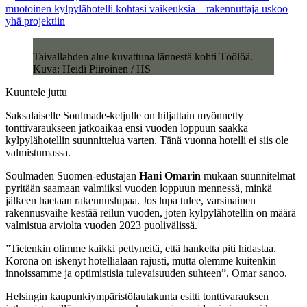
muotoinen kylpylähotelli kohtasi vaikeuksia – rakennuttaja uskoo
yhä projektiin
Taivallahden alue kuvattuna lännestä kohti Töölöä.
Kuva: Heidi Piiroinen / HS
Kuuntele juttu
Saksalaiselle Soulmade-ketjulle on hiljattain myönnetty
tonttivaraukseen jatkoaikaa ensi vuoden loppuun saakka
kylpylähotellin suunnittelua varten. Tänä vuonna hotelli ei siis ole
valmistumassa.
Soulmaden Suomen-edustajan
Hani Omarin
mukaan suunnitelmat
pyritään saamaan valmiiksi vuoden loppuun mennessä, minkä
jälkeen haetaan rakennuslupaa. Jos lupa tulee, varsinainen
rakennusvaihe kestää reilun vuoden, joten kylpylähotellin on määrä
valmistua arviolta vuoden 2023 puolivälissä.
”Tietenkin olimme kaikki pettyneitä, että hanketta piti hidastaa.
Korona on iskenyt hotellialaan rajusti, mutta olemme kuitenkin
innoissamme ja optimistisia tulevaisuuden suhteen”, Omar sanoo.
Helsingin kaupunkiympäristölautakunta esitti tonttivarauksen