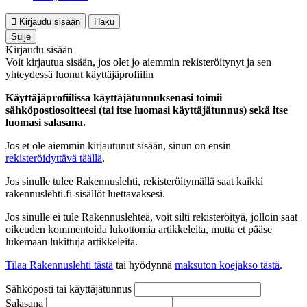
Kirjaudu sisään
Haku
Sulje
Kirjaudu sisään
Voit kirjautua sisään, jos olet jo aiemmin rekisteröitynyt ja sen
yhteydessä luonut käyttäjäprofiilin
Käyttäjäprofiilissa käyttäjätunnuksenasi toimii
sähköpostiosoitteesi (tai itse luomasi käyttäjätunnus) sekä itse
luomasi salasana.
Jos et ole aiemmin kirjautunut sisään, sinun on ensin
rekisteröidyttävä täällä
.
Jos sinulle tulee Rakennuslehti, rekisteröitymällä saat kaikki
rakennuslehti.fi-sisällöt luettavaksesi.
Jos sinulle ei tule Rakennuslehteä, voit silti rekisteröityä, jolloin saat
oikeuden kommentoida lukottomia artikkeleita, mutta et pääse
lukemaan lukittuja artikkeleita.
Tilaa Rakennuslehti tästä
tai hyödynnä
maksuton koejakso tästä
.
Sähköposti tai käyttäjätunnus
Salasana