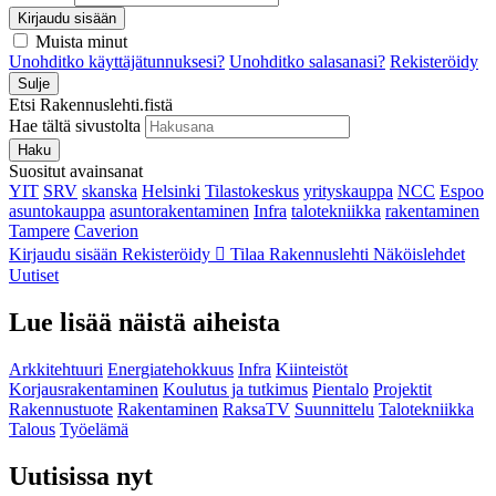
Kirjaudu sisään
Muista minut
Unohditko käyttäjätunnuksesi?
Unohditko salasanasi?
Rekisteröidy
Sulje
Etsi Rakennuslehti.fistä
Hae tältä sivustolta
Haku
Suositut avainsanat
YIT
SRV
skanska
Helsinki
Tilastokeskus
yrityskauppa
NCC
Espoo
asuntokauppa
asuntorakentaminen
Infra
talotekniikka
rakentaminen
Tampere
Caverion
Kirjaudu sisään
Rekisteröidy
Tilaa Rakennuslehti
Näköislehdet
Uutiset
Lue lisää näistä aiheista
Arkkitehtuuri
Energiatehokkuus
Infra
Kiinteistöt
Korjausrakentaminen
Koulutus ja tutkimus
Pientalo
Projektit
Rakennustuote
Rakentaminen
RaksaTV
Suunnittelu
Talotekniikka
Talous
Työelämä
Uutisissa nyt