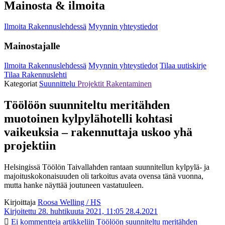
Mainosta & ilmoita
Ilmoita Rakennuslehdessä
Myynnin yhteystiedot
Mainostajalle
Ilmoita Rakennuslehdessä
Myynnin yhteystiedot
Tilaa uutiskirje
Tilaa Rakennuslehti
Kategoriat
Suunnittelu
Projektit
Rakentaminen
Töölöön suunniteltu meritähden
muotoinen kylpylähotelli kohtasi
vaikeuksia – rakennuttaja uskoo yhä
projektiin
Helsingissä Töölön Taivallahden rantaan suunnitellun kylpylä- ja
majoituskokonaisuuden oli tarkoitus avata ovensa tänä vuonna,
mutta hanke näyttää joutuneen vastatuuleen.
Kirjoittaja
Roosa Welling / HS
Kirjoitettu 28. huhtikuuta 2021, 11:05
28.4.2021
Ei kommentteja
artikkeliin Töölöön suunniteltu meritähden