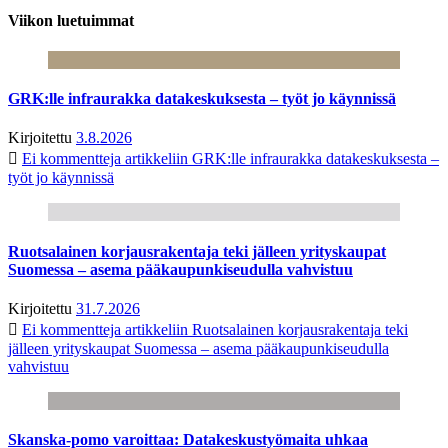
Viikon luetuimmat
GRK:lle infraurakka datakeskuksesta – työt jo käynnissä
Kirjoitettu
3.8.2026
Ei kommentteja
artikkeliin GRK:lle infraurakka datakeskuksesta –
työt jo käynnissä
Ruotsalainen korjausrakentaja teki jälleen yrityskaupat
Suomessa – asema pääkaupunkiseudulla vahvistuu
Kirjoitettu
31.7.2026
Ei kommentteja
artikkeliin Ruotsalainen korjausrakentaja teki
jälleen yrityskaupat Suomessa – asema pääkaupunkiseudulla
vahvistuu
Skanska-pomo varoittaa: Datakeskustyömaita uhkaa