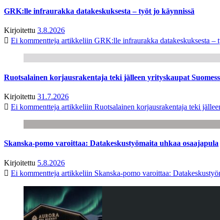
GRK:lle infraurakka datakeskuksesta – työt jo käynnissä
Kirjoitettu
3.8.2026
Ei kommentteja
artikkeliin GRK:lle infraurakka datakeskuksesta – t
Ruotsalainen korjausrakentaja teki jälleen yrityskaupat Suome
Kirjoitettu
31.7.2026
Ei kommentteja
artikkeliin Ruotsalainen korjausrakentaja teki jäl
Skanska-pomo varoittaa: Datakeskustyömaita uhkaa osaajapula
Kirjoitettu
5.8.2026
Ei kommentteja
artikkeliin Skanska-pomo varoittaa: Datakeskustyö