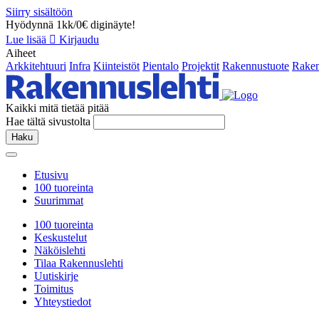
Siirry sisältöön
Hyödynnä 1kk/0€ diginäyte!
Lue lisää
Kirjaudu
Aiheet
Arkkitehtuuri
Infra
Kiinteistöt
Pientalo
Projektit
Rakennustuote
Raken
Kaikki mitä tietää pitää
Hae tältä sivustolta
Haku
Etusivu
100 tuoreinta
Suurimmat
100 tuoreinta
Keskustelut
Näköislehti
Tilaa Rakennuslehti
Uutiskirje
Toimitus
Yhteystiedot