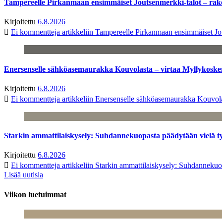
Tampereelle Pirkanmaan ensimmäiset Joutsenmerkki-talot – ra
Kirjoitettu
6.8.2026
Ei kommentteja
artikkeliin Tampereelle Pirkanmaan ensimmäiset Jo
Enersenselle sähköasemaurakka Kouvolasta – virtaa Myllykoske
Kirjoitettu
6.8.2026
Ei kommentteja
artikkeliin Enersenselle sähköasemaurakka Kouvola
Starkin ammattilaiskysely: Suhdannekuopasta päädytään vielä 
Kirjoitettu
6.8.2026
Ei kommentteja
artikkeliin Starkin ammattilaiskysely: Suhdanneku
Lisää uutisia
Viikon luetuimmat