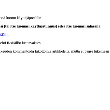
ssä luonut käyttäjäprofiilin
i (tai itse luomasi käyttäjätunnus) sekä itse luomasi salasana.
täällä
.
hti.fi-sisällöt luettavaksesi.
at oikeuden kommentoida lukottomia artikkeleita, mutta et pääse lukemaan l