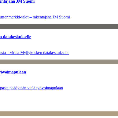
kentajana JM Suomi
utsenmerkki-talot – rakentajana JM Suomi
n datakeskukselle
sta – virtaa Myllykosken datakeskukselle
työvoimapulaan
opasta päädytään vielä työvoimapulaan