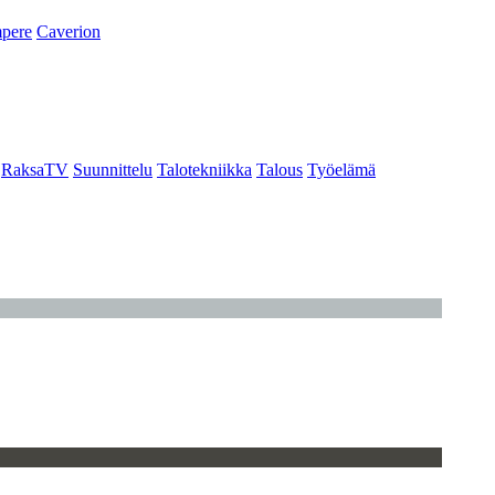
pere
Caverion
RaksaTV
Suunnittelu
Talotekniikka
Talous
Työelämä