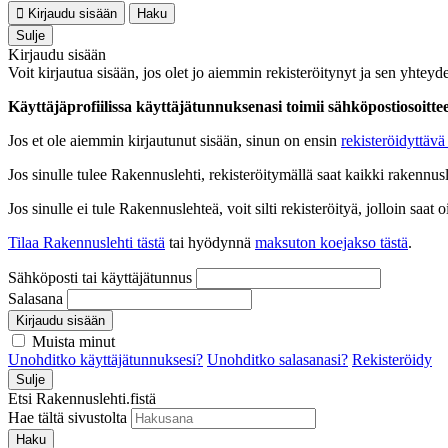
Kirjaudu sisään
Haku
Sulje
Kirjaudu sisään
Voit kirjautua sisään, jos olet jo aiemmin rekisteröitynyt ja sen yhteyde
Käyttäjäprofiilissa käyttäjätunnuksenasi toimii sähköpostiosoittees
Jos et ole aiemmin kirjautunut sisään, sinun on ensin
rekisteröidyttävä 
Jos sinulle tulee Rakennuslehti, rekisteröitymällä saat kaikki rakennusle
Jos sinulle ei tule Rakennuslehteä, voit silti rekisteröityä, jolloin sa
Tilaa Rakennuslehti tästä
tai hyödynnä
maksuton koejakso tästä
.
Sähköposti tai käyttäjätunnus
Salasana
Kirjaudu sisään
Muista minut
Unohditko käyttäjätunnuksesi?
Unohditko salasanasi?
Rekisteröidy
Sulje
Etsi Rakennuslehti.fistä
Hae tältä sivustolta
Haku