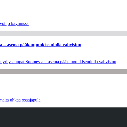
yöt jo käynnissä
ssa – asema pääkaupunkiseudulla vahvistuu
leen yrityskaupat Suomessa – asema pääkaupunkiseudulla vahvistuu
maita uhkaa osaajapula