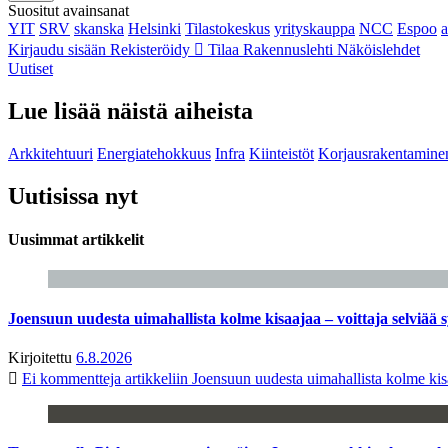
Suositut avainsanat
YIT
SRV
skanska
Helsinki
Tilastokeskus
yrityskauppa
NCC
Espoo
Kirjaudu sisään
Rekisteröidy
Tilaa Rakennuslehti
Näköislehdet
Uutiset
Lue lisää näistä aiheista
Arkkitehtuuri
Energiatehokkuus
Infra
Kiinteistöt
Korjausrakentamine
Uutisissa nyt
Uusimmat artikkelit
Joensuun uudesta uimahallista kolme kisaajaa – voittaja selviää s
Kirjoitettu
6.8.2026
Ei kommentteja
artikkeliin Joensuun uudesta uimahallista kolme kisa