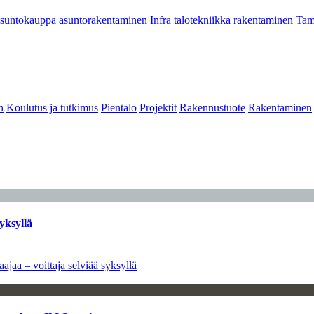
asuntokauppa
asuntorakentaminen
Infra
talotekniikka
rakentaminen
Tam
n
Koulutus ja tutkimus
Pientalo
Projektit
Rakennustuote
Rakentaminen
yksyllä
ajaa – voittaja selviää syksyllä