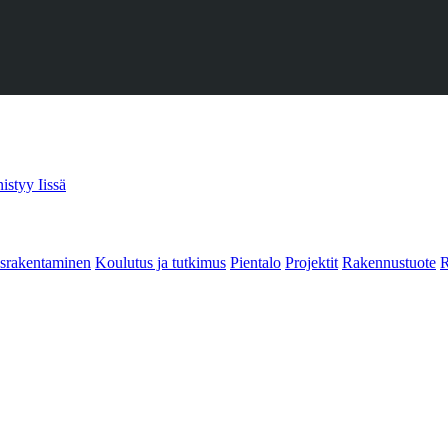
istyy Iissä
srakentaminen
Koulutus ja tutkimus
Pientalo
Projektit
Rakennustuote
R