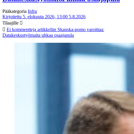
Pääkategoria
Infra
Kirjoitettu 5. elokuuta 2026, 13:00
5.8.2026
Tilaajille
Ei kommentteja
artikkeliin Skanska-pomo varoittaa:
Datakeskustyömaita uhkaa osaajapula