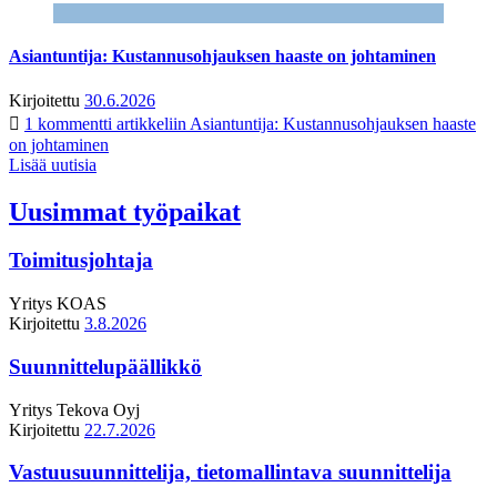
Asiantuntija: Kustannusohjauksen haaste on johtaminen
Kirjoitettu
30.6.2026
1 kommentti
artikkeliin Asiantuntija: Kustannusohjauksen haaste
on johtaminen
Lisää uutisia
Uusimmat työpaikat
Toimitusjohtaja
Yritys
KOAS
Kirjoitettu
3.8.2026
Suunnittelupäällikkö
Yritys
Tekova Oyj
Kirjoitettu
22.7.2026
Vastuusuunnittelija, tietomallintava suunnittelija