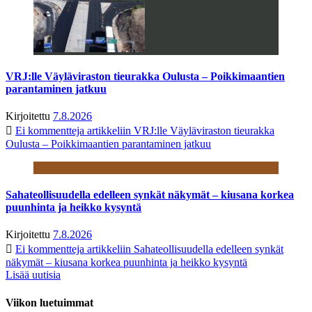
VRJ:lle Väyläviraston tieurakka Oulusta – Poikkimaantien
parantaminen jatkuu
Kirjoitettu
7.8.2026
Ei kommentteja
artikkeliin VRJ:lle Väyläviraston tieurakka
Oulusta – Poikkimaantien parantaminen jatkuu
Sahateollisuudella edelleen synkät näkymät – kiusana korkea
puunhinta ja heikko kysyntä
Kirjoitettu
7.8.2026
Ei kommentteja
artikkeliin Sahateollisuudella edelleen synkät
näkymät – kiusana korkea puunhinta ja heikko kysyntä
Lisää uutisia
Viikon luetuimmat