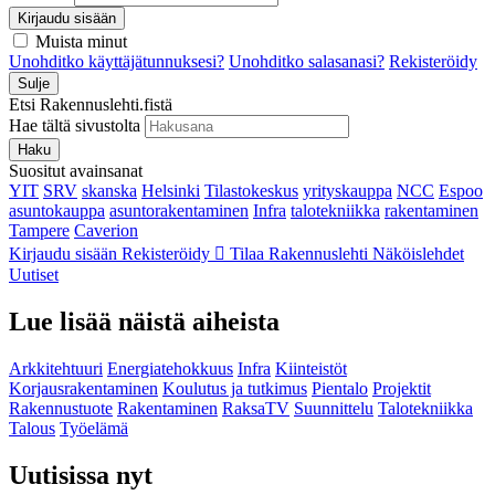
Kirjaudu sisään
Muista minut
Unohditko käyttäjätunnuksesi?
Unohditko salasanasi?
Rekisteröidy
Sulje
Etsi Rakennuslehti.fistä
Hae tältä sivustolta
Haku
Suositut avainsanat
YIT
SRV
skanska
Helsinki
Tilastokeskus
yrityskauppa
NCC
Espoo
asuntokauppa
asuntorakentaminen
Infra
talotekniikka
rakentaminen
Tampere
Caverion
Kirjaudu sisään
Rekisteröidy
Tilaa Rakennuslehti
Näköislehdet
Uutiset
Lue lisää näistä aiheista
Arkkitehtuuri
Energiatehokkuus
Infra
Kiinteistöt
Korjausrakentaminen
Koulutus ja tutkimus
Pientalo
Projektit
Rakennustuote
Rakentaminen
RaksaTV
Suunnittelu
Talotekniikka
Talous
Työelämä
Uutisissa nyt