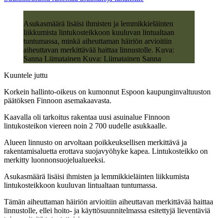
Asukasmäärä lisäisi ihmisten ja lemmikkieläinten
liikkumista lintukosteikkoon kuuluvan lintualtaan
tuntumassa, minkä aiheuttaman häiriön arvioitiin
aiheuttavan merkittävää haittaa linnustolle. Kuva:
Sanna Liimatainen Kuva: Liimatainen Sanna
Kuuntele juttu
Korkein hallinto-oikeus on kumonnut Espoon kaupunginvaltuuston
päätöksen Finnoon asemakaavasta.
Kaavalla oli tarkoitus rakentaa uusi asuinalue Finnoon
lintukosteikon viereen noin 2 700 uudelle asukkaalle.
Alueen linnusto on arvoltaan poikkeuksellisen merkittävä ja
rakentamisaluetta erottava suojavyöhyke kapea. Lintukosteikko on
merkitty luonnonsuojelualueeksi.
Asukasmäärä lisäisi ihmisten ja lemmikkieläinten liikkumista
lintukosteikkoon kuuluvan lintualtaan tuntumassa.
Tämän aiheuttaman häiriön arvioitiin aiheuttavan merkittävää haittaa
linnustolle, ellei hoito- ja käyttösuunnitelmassa esitettyjä lieventäviä