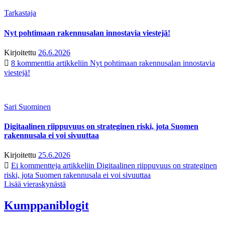
Tarkastaja
Nyt pohtimaan rakennusalan innostavia viestejä!
Kirjoitettu
26.6.2026
8 kommenttia
artikkeliin Nyt pohtimaan rakennusalan innostavia
viestejä!
Sari Suominen
Digitaalinen riippuvuus on strateginen riski, jota Suomen
rakennusala ei voi sivuuttaa
Kirjoitettu
25.6.2026
Ei kommentteja
artikkeliin Digitaalinen riippuvuus on strateginen
riski, jota Suomen rakennusala ei voi sivuuttaa
Lisää vieraskynästä
Kumppaniblogit