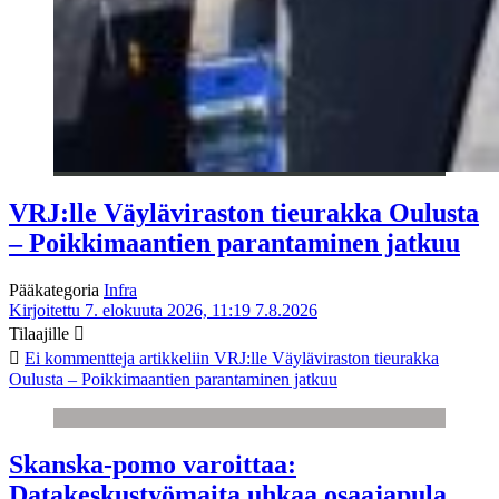
VRJ:lle Väyläviraston tieurakka Oulusta
– Poikkimaantien parantaminen jatkuu
Pääkategoria
Infra
Kirjoitettu 7. elokuuta 2026, 11:19
7.8.2026
Tilaajille
Ei kommentteja
artikkeliin VRJ:lle Väyläviraston tieurakka
Oulusta – Poikkimaantien parantaminen jatkuu
Skanska-pomo varoittaa:
Datakeskustyömaita uhkaa osaajapula