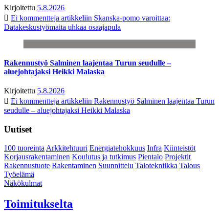
Kirjoitettu
5.8.2026
Ei kommentteja
artikkeliin Skanska-pomo varoittaa:
Datakeskustyömaita uhkaa osaajapula
Rakennustyö Salminen laajentaa Turun seudulle –
aluejohtajaksi Heikki Malaska
Kirjoitettu
5.8.2026
Ei kommentteja
artikkeliin Rakennustyö Salminen laajentaa Turun
seudulle – aluejohtajaksi Heikki Malaska
Uutiset
100 tuoreinta
Arkkitehtuuri
Energiatehokkuus
Infra
Kiinteistöt
Korjausrakentaminen
Koulutus ja tutkimus
Pientalo
Projektit
Rakennustuote
Rakentaminen
Suunnittelu
Talotekniikka
Talous
Työelämä
Näkökulmat
Toimitukselta