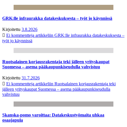
GRK:lle infraurakka datakeskuksesta – työt jo käynnissä
Kirjoitettu
3.8.2026
Ei kommentteja
artikkeliin GRK:lle infraurakka datakeskuksesta –
työt jo käynnissä
Ruotsalainen korjausrakentaja teki jälleen yrityskaupat
Suomessa – asema pääkaupunkiseudulla vahvistuu
Kirjoitettu
31.7.2026
Ei kommentteja
artikkeliin Ruotsalainen korjausrakentaja teki
jälleen yrityskaupat Suomessa – asema pääkaupunkiseudulla
vahvistuu
Skanska-pomo varoittaa: Datakeskustyömaita uhkaa
osaajapula