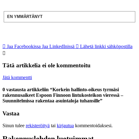
EN YMMÄRTÄNYT
Jaa Facebookissa
Jaa LinkedInissä
Lähetä linkki sähköpostilla
Tätä artikkelia ei ole kommentoitu
Jätä kommentti
0 vastausta artikkeliin “Korkein hallinto-oikeus tyrmäsi
rakennusaikeet Espoon Finnoon lintukosteikon vieressä –
Suunnitelmissa rakentaa asuintaloja tuhansille”
Vastaa
Sinun tulee
rekisteröityä
tai
kirjautua
kommentoidaksesi.
Rakennuslehden luetuimmat