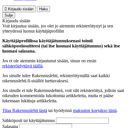
Kirjaudu sisään
Haku
Sulje
Kirjaudu sisään
Voit kirjautua sisään, jos olet jo aiemmin rekisteröitynyt ja sen
yhteydessä luonut käyttäjäprofiilin
Käyttäjäprofiilissa käyttäjätunnuksenasi toimii
sähköpostiosoitteesi (tai itse luomasi käyttäjätunnus) sekä itse
luomasi salasana.
Jos et ole aiemmin kirjautunut sisään, sinun on ensin
rekisteröidyttävä täällä
.
Jos sinulle tulee Rakennuslehti, rekisteröitymällä saat kaikki
rakennuslehti.fi-sisällöt luettavaksesi.
Jos sinulle ei tule Rakennuslehteä, voit silti rekisteröityä, jolloin saat
oikeuden kommentoida lukottomia artikkeleita, mutta et pääse
lukemaan lukittuja artikkeleita.
Tilaa Rakennuslehti tästä
tai hyödynnä
maksuton koejakso tästä
.
Sähköposti tai käyttäjätunnus
Salasana