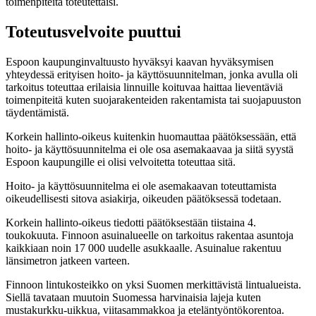
toimenpiteitä toteutettaisi.
Toteutusvelvoite puuttui
Espoon
kaupunginvaltuusto hyväksyi kaavan hyväksymisen
yhteydessä erityisen hoito- ja käyttösuunnitelman, jonka avulla oli
tarkoitus toteuttaa erilaisia linnuille koituvaa haittaa lieventäviä
toimenpiteitä kuten suojarakenteiden rakentamista tai suojapuuston
täydentämistä.
Korkein hallinto-oikeus kuitenkin huomauttaa päätöksessään, että
hoito- ja käyttösuunnitelma ei ole osa asemakaavaa ja siitä syystä
Espoon kaupungille ei olisi velvoitetta toteuttaa sitä.
Hoito- ja käyttösuunnitelma ei ole asemakaavan toteuttamista
oikeudellisesti sitova asiakirja, oikeuden päätöksessä todetaan.
Korkein hallinto-oikeus tiedotti päätöksestään tiistaina 4.
toukokuuta. Finnoon asuinalueelle on tarkoitus rakentaa asuntoja
kaikkiaan noin 17 000 uudelle asukkaalle. Asuinalue rakentuu
länsimetron jatkeen varteen.
Finnoon lintukosteikko on yksi Suomen merkittävistä lintualueista.
Siellä tavataan muutoin Suomessa harvinaisia lajeja kuten
mustakurkku-uikkua, viitasammakkoa ja eteläntyöntökorentoa.