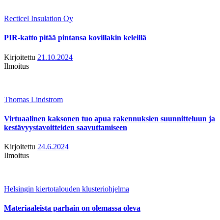
Recticel Insulation Oy
PIR-katto pitää pintansa kovillakin keleillä
Kirjoitettu
21.10.2024
Ilmoitus
Thomas Lindstrom
Virtuaalinen kaksonen tuo apua rakennuksien suunnitteluun ja
kestävyystavoitteiden saavuttamiseen
Kirjoitettu
24.6.2024
Ilmoitus
Helsingin kiertotalouden klusteriohjelma
Materiaaleista parhain on olemassa oleva