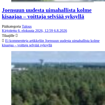
Joensuun uudesta uimahallista kolme
kisaajaa – voittaja selviää syksyllä
Pääkategoria
Talous
Kirjoitettu 6. elokuuta 2026, 12:59
6.8.2026
Tilaajille
Ei kommentteja
artikkeliin Joensuun uudesta uimahallista kolme
kisaajaa – voittaja selviää syksyllä