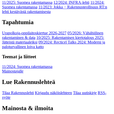
11/2025: Suomea rakentamassa
12/2024: INFRA-lehti
11/2024:
Suomea rakentamassa
11/2023: Jokka − Rakennusteollisuus RT:n
lehti kestävästä rakentamisesta
Tapahtumia
Urapolkuja-oppilaitoskiertue 2026-2027
05/2026: Vähähiilinen
rakentaminen & data
10/2025: Rakentamisen kiertotalous 2025:
Jätteistä materiaaleiksi
09/2024: Recticel Talks 2024: Moderni ja
paloturvallinen loiva katto
Teemat ja liitteet
11/2024: Suomea rakentamassa
Mainostajalle
Lue Rakennuslehteä
Tilaa Rakennuslehti
Kirjaudu näköislehteen
Tilaa uutiskirje
RSS-
syöte
Mainosta & ilmoita