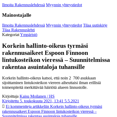
Ilmoita Rakennuslehdessä
Myynnin yhteystiedot
Mainostajalle
Ilmoita Rakennuslehdessä
Myynnin yhteystiedot
Tilaa uutiskirje
Tilaa Rakennuslehti
Kategoriat
Ympäristö
Korkein hallinto-oikeus tyrmäsi
rakennusaikeet Espoon Finnoon
lintukosteikon vieressä – Suunnitelmissa
rakentaa asuintaloja tuhansille
Korkein hallinto-oikeus katsoi, että noin 2 700 asukkaan
sijoittaminen lintukosteikon viereen aiheuttaisi ilman erillisiä
toimenpiteitä merkittävää häiriötä alueen linnustolle.
Kirjoittaja
Kaisu Moilanen / HS
Kirjoitettu 5. toukokuuta 2021, 13:41
5.5.2021
Ei kommentteja
artikkeliin Korkein hallinto-oikeus tyrmäsi
rakennusaikeet Espoon Finnoon lintukosteikon vieressä –
Suunnitelmissa rakentaa asuintaloja tuhansille