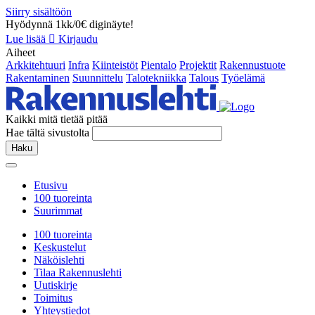
Siirry sisältöön
Hyödynnä 1kk/0€ diginäyte!
Lue lisää
Kirjaudu
Aiheet
Arkkitehtuuri
Infra
Kiinteistöt
Pientalo
Projektit
Rakennustuote
Rakentaminen
Suunnittelu
Talotekniikka
Talous
Työelämä
Kaikki mitä tietää pitää
Hae tältä sivustolta
Haku
Etusivu
100 tuoreinta
Suurimmat
100 tuoreinta
Keskustelut
Näköislehti
Tilaa Rakennuslehti
Uutiskirje
Toimitus
Yhteystiedot