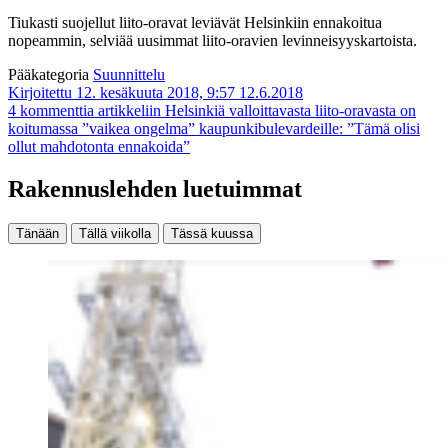
Tiukasti suojellut liito-oravat leviävät Helsinkiin ennakoitua
nopeammin, selviää uusimmat liito-oravien levinneisyyskartoista.
Pääkategoria
Suunnittelu
Kirjoitettu 12. kesäkuuta 2018, 9:57
12.6.2018
4 kommenttia
artikkeliin Helsinkiä valloittavasta liito-oravasta on
koitumassa ”vaikea ongelma” kaupunkibulevardeille: ”Tämä olisi
ollut mahdotonta ennakoida”
Rakennuslehden luetuimmat
Tänään
Tällä viikolla
Tässä kuussa