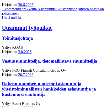
Kirjoitettu
30.6.2026
1 kommentti
artikkeliin Asiantuntija: Kustannusohjauksen haaste on
johtaminen
Lisää uutisia
Uusimmat työpaikat
Toimitusjohtaja
Yritys
KOAS
Kirjoitettu
3.8.2026
Vastuusuunnittelija, tietomallintava suunnittelija
Yritys
FCG Finnish Consulting Group Oy
Kirjoitettu
20.7.2026
Rakennuttamisen nuorempi asiantuntija,
yhteistoiminnallisten hankkeiden asiantuntija ja
kustannusasiantuntija
Yritys
Boost Brothers Oy