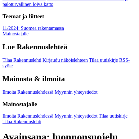
paloturvallinen loiva katto
Teemat ja liitteet
11/2024: Suomea rakentamassa
Mainostajalle
Lue Rakennuslehteä
Tilaa Rakennuslehti
Kirjaudu näköislehteen
Tilaa uutiskirje
RSS-
syöte
Mainosta & ilmoita
Ilmoita Rakennuslehdessä
Myynnin yhteystiedot
Mainostajalle
Ilmoita Rakennuslehdessä
Myynnin yhteystiedot
Tilaa uutiskirje
Tilaa Rakennuslehti
Avainsana:
luonnonsuojelu