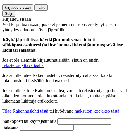
Kirjaudu sisään
Haku
Sulje
Kirjaudu sisään
Voit kirjautua sisään, jos olet jo aiemmin rekisteröitynyt ja sen
yhteydessä luonut käyttäjäprofiilin
Käyttäjäprofiilissa käyttäjätunnuksenasi toimii
sähköpostiosoitteesi (tai itse luomasi käyttäjätunnus) sekä itse
luomasi salasana.
Jos et ole aiemmin kirjautunut sisään, sinun on ensin
rekisteröidyttävä täällä
.
Jos sinulle tulee Rakennuslehti, rekisteröitymällä saat kaikki
rakennuslehti.fi-sisällöt luettavaksesi.
Jos sinulle ei tule Rakennuslehteä, voit silti rekisteröityä, jolloin saat
oikeuden kommentoida lukottomia artikkeleita, mutta et pääse
lukemaan lukittuja artikkeleita.
Tilaa Rakennuslehti tästä
tai hyödynnä
maksuton koejakso tästä
.
Sähköposti tai käyttäjätunnus
Salasana