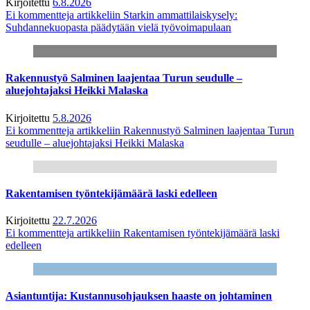
Kirjoitettu
6.8.2026
Ei kommentteja
artikkeliin Starkin ammattilaiskysely:
Suhdannekuopasta päädytään vielä työvoimapulaan
Rakennustyö Salminen laajentaa Turun seudulle –
aluejohtajaksi Heikki Malaska
Kirjoitettu
5.8.2026
Ei kommentteja
artikkeliin Rakennustyö Salminen laajentaa Turun
seudulle – aluejohtajaksi Heikki Malaska
Rakentamisen työntekijämäärä laski edelleen
Kirjoitettu
22.7.2026
Ei kommentteja
artikkeliin Rakentamisen työntekijämäärä laski
edelleen
Asiantuntija: Kustannusohjauksen haaste on johtaminen