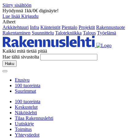
Siirry sisältöön
Hyödynnä 1kk/0€ diginäyte!
Lue lisää
Kirjaudu
Aiheet
Arkkitehtuuri
Infra
Kiinteistöt
Pientalo
Projektit
Rakennustuote
Rakentaminen
Suunnittelu
Talotekniikka
Talous
Työelämä
Kaikki mitä tietää pitää
Hae tältä sivustolta
Haku
Etusivu
100 tuoreinta
Suurimmat
100 tuoreinta
Keskustelut
Näköislehti
Tilaa Rakennuslehti
Uutiskirje
Toimitus
Yhteystiedot