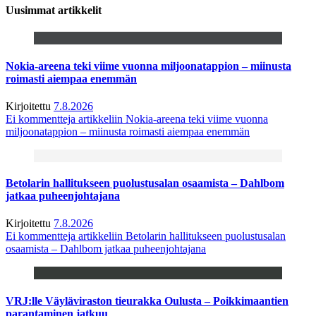
Uusimmat artikkelit
Nokia-areena teki viime vuonna miljoonatappion – miinusta
roimasti aiempaa enemmän
Kirjoitettu
7.8.2026
Ei kommentteja
artikkeliin Nokia-areena teki viime vuonna
miljoonatappion – miinusta roimasti aiempaa enemmän
Betolarin hallitukseen puolustusalan osaamista – Dahlbom
jatkaa puheenjohtajana
Kirjoitettu
7.8.2026
Ei kommentteja
artikkeliin Betolarin hallitukseen puolustusalan
osaamista – Dahlbom jatkaa puheenjohtajana
VRJ:lle Väyläviraston tieurakka Oulusta – Poikkimaantien
parantaminen jatkuu