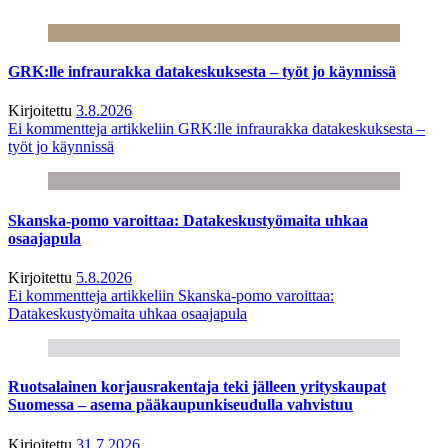
GRK:lle infraurakka datakeskuksesta – työt jo käynnissä
Kirjoitettu
3.8.2026
Ei kommentteja
artikkeliin GRK:lle infraurakka datakeskuksesta –
työt jo käynnissä
Skanska-pomo varoittaa: Datakeskustyömaita uhkaa
osaajapula
Kirjoitettu
5.8.2026
Ei kommentteja
artikkeliin Skanska-pomo varoittaa:
Datakeskustyömaita uhkaa osaajapula
Ruotsalainen korjausrakentaja teki jälleen yrityskaupat
Suomessa – asema pääkaupunkiseudulla vahvistuu
Kirjoitettu
31.7.2026