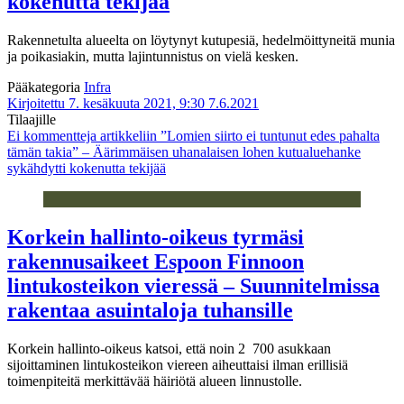
kokenutta tekijää
Rakennetulta alueelta on löytynyt kutupesiä, hedelmöittyneitä munia
ja poikasiakin, mutta lajintunnistus on vielä kesken.
Pääkategoria
Infra
Kirjoitettu 7. kesäkuuta 2021, 9:30
7.6.2021
Tilaajille
Ei kommentteja
artikkeliin ”Lomien siirto ei tuntunut edes pahalta
tämän takia” – Äärimmäisen uhanalaisen lohen kutualuehanke
sykähdytti kokenutta tekijää
Korkein hallinto-oikeus tyrmäsi
rakennusaikeet Espoon Finnoon
lintukosteikon vieressä – Suunnitelmissa
rakentaa asuintaloja tuhansille
Korkein hallinto-oikeus katsoi, että noin 2 700 asukkaan
sijoittaminen lintukosteikon viereen aiheuttaisi ilman erillisiä
toimenpiteitä merkittävää häiriötä alueen linnustolle.