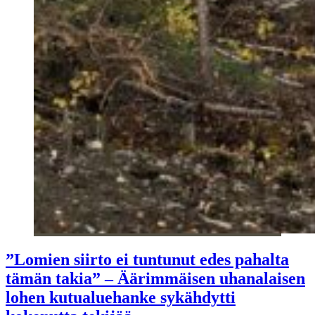
”Lomien siirto ei tuntunut edes pahalta
tämän takia” – Äärimmäisen uhanalaisen
lohen kutualuehanke sykähdytti