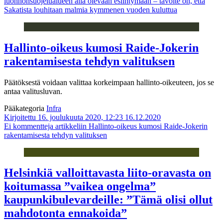
luonnonsuojelualueen alla olevaan esiintymään – tavoite on, että
Sakatista louhitaan malmia kymmenen vuoden kuluttua
Hallinto-oikeus kumosi Raide-Jokerin
rakentamisesta tehdyn valituksen
Päätöksestä voidaan valittaa korkeimpaan hallinto-oikeuteen, jos se
antaa valitusluvan.
Pääkategoria
Infra
Kirjoitettu 16. joulukuuta 2020, 12:23
16.12.2020
Ei kommentteja
artikkeliin Hallinto-oikeus kumosi Raide-Jokerin
rakentamisesta tehdyn valituksen
Helsinkiä valloittavasta liito-oravasta on
koitumassa ”vaikea ongelma”
kaupunkibulevardeille: ”Tämä olisi ollut
mahdotonta ennakoida”