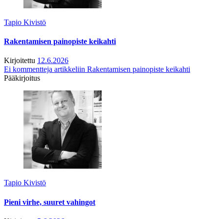
Tapio Kivistö
Rakentamisen painopiste keikahti
Kirjoitettu
12.6.2026
Ei kommentteja
artikkeliin Rakentamisen painopiste keikahti
Pääkirjoitus
Tapio Kivistö
Pieni virhe, suuret vahingot