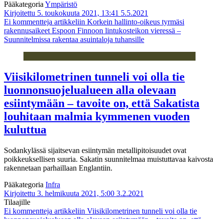
Pääkategoria
Ympäristö
Kirjoitettu 5. toukokuuta 2021, 13:41
5.5.2021
Ei kommentteja
artikkeliin Korkein hallinto-oikeus tyrmäsi
rakennusaikeet Espoon Finnoon lintukosteikon vieressä –
Suunnitelmissa rakentaa asuintaloja tuhansille
Viisikilometrinen tunneli voi olla tie
luonnonsuojelualueen alla olevaan
esiintymään – tavoite on, että Sakatista
louhitaan malmia kymmenen vuoden
kuluttua
Sodankylässä sijaitsevan esiintymän metallipitoisuudet ovat
poikkeuksellisen suuria. Sakatin suunnitelmaa muistuttavaa kaivosta
rakennetaan parhaillaan Englantiin.
Pääkategoria
Infra
Kirjoitettu 3. helmikuuta 2021, 5:00
3.2.2021
Tilaajille
Ei kommentteja
artikkeliin Viisikilometrinen tunneli voi olla tie