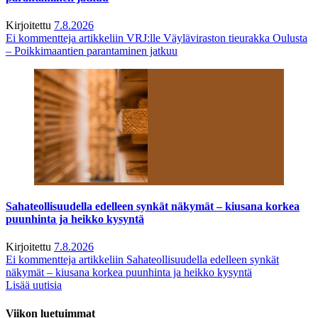
Kirjoitettu
7.8.2026
Ei kommentteja
artikkeliin VRJ:lle Väyläviraston tieurakka Oulusta
– Poikkimaantien parantaminen jatkuu
Sahateollisuudella edelleen synkät näkymät – kiusana korkea
puunhinta ja heikko kysyntä
Kirjoitettu
7.8.2026
Ei kommentteja
artikkeliin Sahateollisuudella edelleen synkät
näkymät – kiusana korkea puunhinta ja heikko kysyntä
Lisää uutisia
Viikon luetuimmat