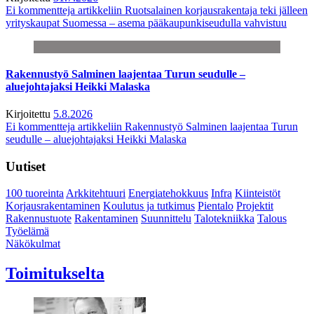
Ei kommentteja
artikkeliin Ruotsalainen korjausrakentaja teki jälleen
yrityskaupat Suomessa – asema pääkaupunkiseudulla vahvistuu
Rakennustyö Salminen laajentaa Turun seudulle –
aluejohtajaksi Heikki Malaska
Kirjoitettu
5.8.2026
Ei kommentteja
artikkeliin Rakennustyö Salminen laajentaa Turun
seudulle – aluejohtajaksi Heikki Malaska
Uutiset
100 tuoreinta
Arkkitehtuuri
Energiatehokkuus
Infra
Kiinteistöt
Korjausrakentaminen
Koulutus ja tutkimus
Pientalo
Projektit
Rakennustuote
Rakentaminen
Suunnittelu
Talotekniikka
Talous
Työelämä
Näkökulmat
Toimitukselta