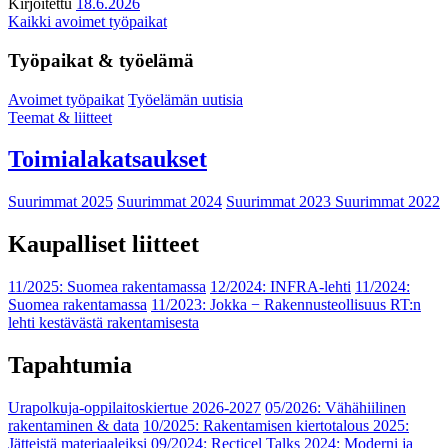
Kirjoitettu
18.6.2026
Kaikki avoimet työpaikat
Työpaikat & työelämä
Avoimet työpaikat
Työelämän uutisia
Teemat & liitteet
Toimialakatsaukset
Suurimmat 2025
Suurimmat 2024
Suurimmat 2023
Suurimmat 2022
Kaupalliset liitteet
11/2025: Suomea rakentamassa
12/2024: INFRA-lehti
11/2024:
Suomea rakentamassa
11/2023: Jokka − Rakennusteollisuus RT:n
lehti kestävästä rakentamisesta
Tapahtumia
Urapolkuja-oppilaitoskiertue 2026-2027
05/2026: Vähähiilinen
rakentaminen & data
10/2025: Rakentamisen kiertotalous 2025:
Jätteistä materiaaleiksi
09/2024: Recticel Talks 2024: Moderni ja