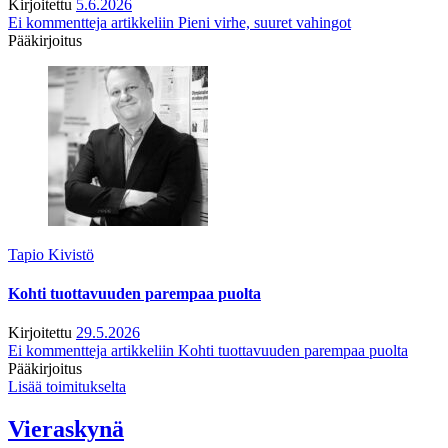
Kirjoitettu
5.6.2026
Ei kommentteja
artikkeliin Pieni virhe, suuret vahingot
Pääkirjoitus
Tapio Kivistö
Kohti tuottavuuden parempaa puolta
Kirjoitettu
29.5.2026
Ei kommentteja
artikkeliin Kohti tuottavuuden parempaa puolta
Pääkirjoitus
Lisää toimitukselta
Vieraskynä