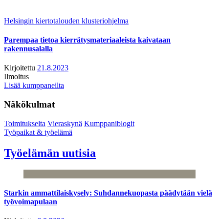
Helsingin kiertotalouden klusteriohjelma
Parempaa tietoa kierrätysmateriaaleista kaivataan
rakennusalalla
Kirjoitettu
21.8.2023
Ilmoitus
Lisää kumppaneilta
Näkökulmat
Toimitukselta
Vieraskynä
Kumppaniblogit
Työpaikat & työelämä
Työelämän uutisia
Starkin ammattilaiskysely: Suhdannekuopasta päädytään vielä
työvoimapulaan