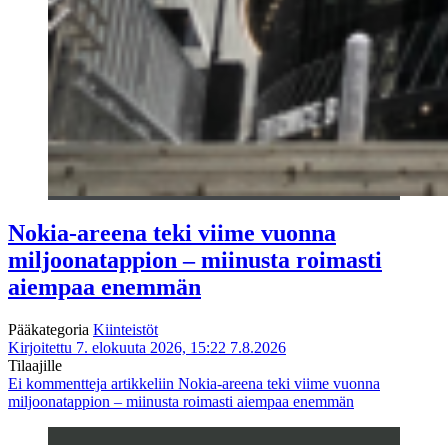
Nokia-areena teki viime vuonna
miljoonatappion – miinusta roimasti
aiempaa enemmän
Pääkategoria
Kiinteistöt
Kirjoitettu 7. elokuuta 2026, 15:22
7.8.2026
Tilaajille
Ei kommentteja
artikkeliin Nokia-areena teki viime vuonna
miljoonatappion – miinusta roimasti aiempaa enemmän