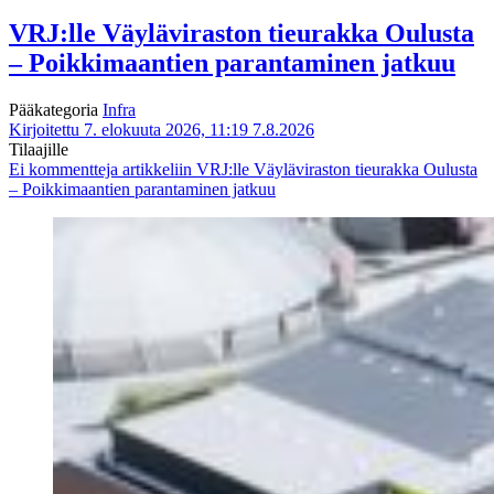
VRJ:lle Väyläviraston tieurakka Oulusta
– Poikkimaantien parantaminen jatkuu
Pääkategoria
Infra
Kirjoitettu 7. elokuuta 2026, 11:19
7.8.2026
Tilaajille
Ei kommentteja
artikkeliin VRJ:lle Väyläviraston tieurakka Oulusta
– Poikkimaantien parantaminen jatkuu