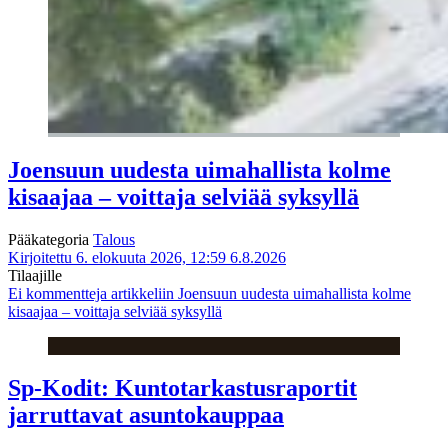
Joensuun uudesta uimahallista kolme
kisaajaa – voittaja selviää syksyllä
Pääkategoria
Talous
Kirjoitettu 6. elokuuta 2026, 12:59
6.8.2026
Tilaajille
Ei kommentteja
artikkeliin Joensuun uudesta uimahallista kolme
kisaajaa – voittaja selviää syksyllä
Sp-Kodit: Kuntotarkastusraportit
jarruttavat asuntokauppaa