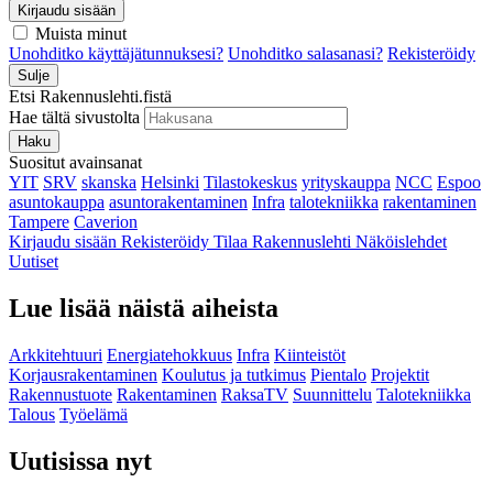
Kirjaudu sisään
Muista minut
Unohditko käyttäjätunnuksesi?
Unohditko salasanasi?
Rekisteröidy
Sulje
Etsi Rakennuslehti.fistä
Hae tältä sivustolta
Haku
Suositut avainsanat
YIT
SRV
skanska
Helsinki
Tilastokeskus
yrityskauppa
NCC
Espoo
asuntokauppa
asuntorakentaminen
Infra
talotekniikka
rakentaminen
Tampere
Caverion
Kirjaudu sisään
Rekisteröidy
Tilaa Rakennuslehti
Näköislehdet
Uutiset
Lue lisää näistä aiheista
Arkkitehtuuri
Energiatehokkuus
Infra
Kiinteistöt
Korjausrakentaminen
Koulutus ja tutkimus
Pientalo
Projektit
Rakennustuote
Rakentaminen
RaksaTV
Suunnittelu
Talotekniikka
Talous
Työelämä
Uutisissa nyt