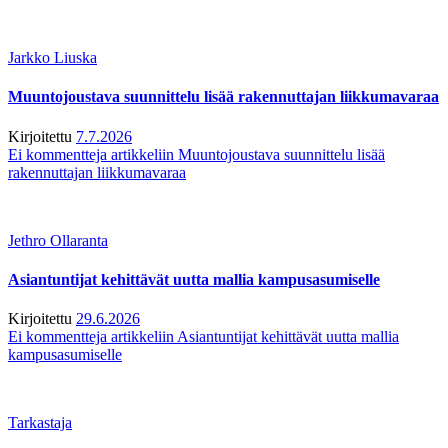
Jarkko Liuska
Muuntojoustava suunnittelu lisää rakennuttajan liikkumavaraa
Kirjoitettu
7.7.2026
Ei kommentteja
artikkeliin Muuntojoustava suunnittelu lisää
rakennuttajan liikkumavaraa
Jethro Ollaranta
Asiantuntijat kehittävät uutta mallia kampusasumiselle
Kirjoitettu
29.6.2026
Ei kommentteja
artikkeliin Asiantuntijat kehittävät uutta mallia
kampusasumiselle
Tarkastaja