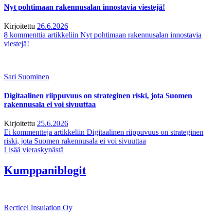
Nyt pohtimaan rakennusalan innostavia viestejä!
Kirjoitettu
26.6.2026
8 kommenttia
artikkeliin Nyt pohtimaan rakennusalan innostavia
viestejä!
Sari Suominen
Digitaalinen riippuvuus on strateginen riski, jota Suomen
rakennusala ei voi sivuuttaa
Kirjoitettu
25.6.2026
Ei kommentteja
artikkeliin Digitaalinen riippuvuus on strateginen
riski, jota Suomen rakennusala ei voi sivuuttaa
Lisää vieraskynästä
Kumppaniblogit
Recticel Insulation Oy