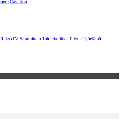
pere
Caverion
RaksaTV
Suunnittelu
Talotekniikka
Talous
Työelämä