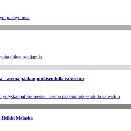
yöt jo käynnissä
maita uhkaa osaajapula
ssa – asema pääkaupunkiseudulla vahvistuu
leen yrityskaupat Suomessa – asema pääkaupunkiseudulla vahvistuu
i Heikki Malaska