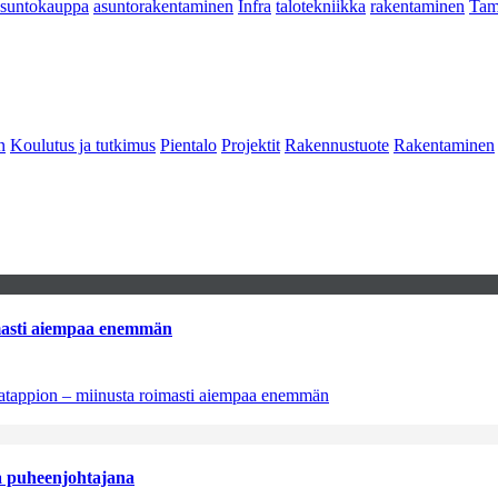
asuntokauppa
asuntorakentaminen
Infra
talotekniikka
rakentaminen
Tam
n
Koulutus ja tutkimus
Pientalo
Projektit
Rakennustuote
Rakentaminen
imasti aiempaa enemmän
natappion – miinusta roimasti aiempaa enemmän
aa puheenjohtajana