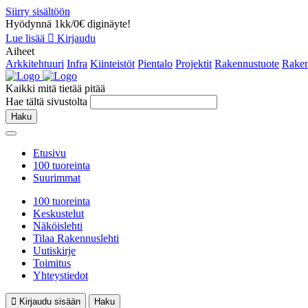
Siirry sisältöön
Hyödynnä 1kk/0€ diginäyte!
Lue lisää
Kirjaudu
Aiheet
Arkkitehtuuri
Infra
Kiinteistöt
Pientalo
Projektit
Rakennustuote
Raken
Kaikki mitä tietää pitää
Hae tältä sivustolta
Haku
Etusivu
100 tuoreinta
Suurimmat
100 tuoreinta
Keskustelut
Näköislehti
Tilaa Rakennuslehti
Uutiskirje
Toimitus
Yhteystiedot
Kirjaudu sisään
Haku