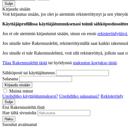
Sulje
Kirjaudu sisään
Voit kirjautua sisään, jos olet jo aiemmin rekisteröitynyt ja sen yhteyde
Käyttäjäprofiilissa käyttäjätunnuksenasi toimii sähköpostiosoittees
Jos et ole aiemmin kirjautunut sisään, sinun on ensin
rekisteröidyttävä 
Jos sinulle tulee Rakennuslehti, rekisteröitymällä saat kaikki rakennusle
Jos sinulle ei tule Rakennuslehteä, voit silti rekisteröityä, jolloin sa
Tilaa Rakennuslehti tästä
tai hyödynnä
maksuton koejakso tästä
.
Sähköposti tai käyttäjätunnus
Salasana
Kirjaudu sisään
Muista minut
Unohditko käyttäjätunnuksesi?
Unohditko salasanasi?
Rekisteröidy
Sulje
Etsi Rakennuslehti.fistä
Hae tältä sivustolta
Haku
Suositut avainsanat