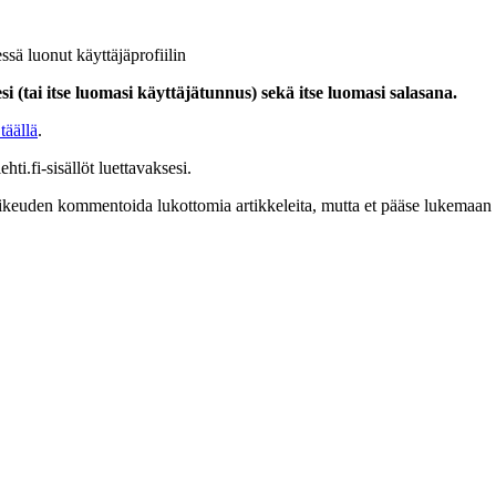
ssä luonut käyttäjäprofiilin
i (tai itse luomasi käyttäjätunnus) sekä itse luomasi salasana.
täällä
.
hti.fi-sisällöt luettavaksesi.
at oikeuden kommentoida lukottomia artikkeleita, mutta et pääse lukemaan l