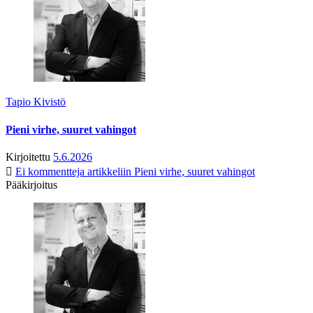
Tapio Kivistö
Pieni virhe, suuret vahingot
Kirjoitettu
5.6.2026
Ei kommentteja
artikkeliin Pieni virhe, suuret vahingot
Pääkirjoitus