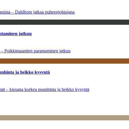
saamista – Dahlbom jatkaa puheenjohtajana
antaminen jatkuu
a – Poikkimaantien parantaminen jatkuu
unhinta ja heikko kysyntä
ymät – kiusana korkea puunhinta ja heikko kysyntä