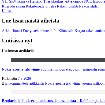
YIT
SRV
skanska
Helsinki
Tilastokeskus
yrityskauppa
NCC
Espoo
Kirjaudu sisään
Rekisteröidy
Tilaa Rakennuslehti
Näköislehdet
Uutiset
Lue lisää näistä aiheista
Arkkitehtuuri
Energiatehokkuus
Infra
Kiinteistöt
Korjausrakentamine
Uutisissa nyt
Uusimmat artikkelit
Nokia-areena teki viime vuonna miljoonatappion – miinusta ro
Kirjoitettu
7.8.2026
Ei kommentteja
artikkeliin Nokia-areena teki viime vuonna miljoo
Betolarin hallitukseen puolustusalan osaamista – Dahlbom jatk