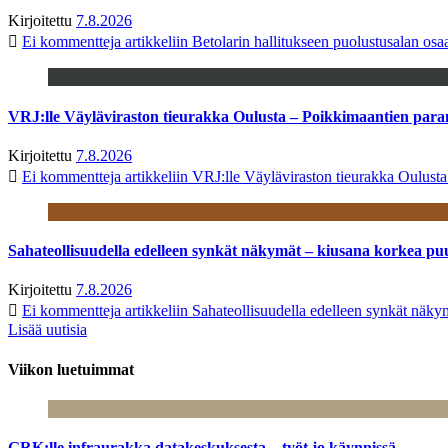
Kirjoitettu
7.8.2026
Ei kommentteja
artikkeliin Betolarin hallitukseen puolustusalan o
VRJ:lle Väyläviraston tieurakka Oulusta – Poikkimaantien par
Kirjoitettu
7.8.2026
Ei kommentteja
artikkeliin VRJ:lle Väyläviraston tieurakka Oulust
Sahateollisuudella edelleen synkät näkymät – kiusana korkea pu
Kirjoitettu
7.8.2026
Ei kommentteja
artikkeliin Sahateollisuudella edelleen synkät näk
Lisää uutisia
Viikon luetuimmat
GRK:lle infraurakka datakeskuksesta – työt jo käynnissä