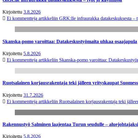
Kirjoitettu
3.8.2026
Ei kommentteja
artikkeliin GRK:lle infraurakka datakeskuksesta – t
Skanska-pomo varoittaa: Datakeskustyömaita uhkaa osaajapula
Kirjoitettu
5.8.2026
Ei kommentteja
artikkeliin Skanska-pomo varoittaa: Datakeskustyö
Ruotsalainen korjausrakentaja teki jälleen yrityskaupat Suome
Kirjoitettu
31.7.2026
Ei kommentteja
artikkeliin Ruotsalainen korjausrakentaja teki jäl
Rakennustyö Salminen laajentaa Turun seudulle – aluejohtajaks
Kirjoitettu
5.8.2026