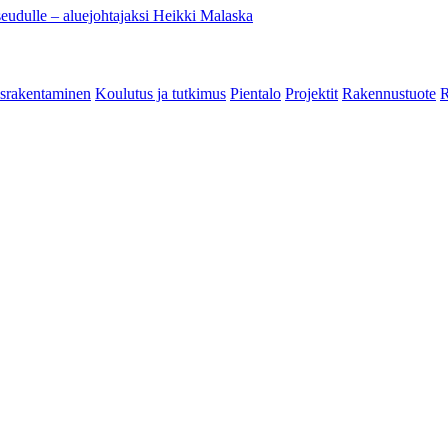
eudulle – aluejohtajaksi Heikki Malaska
srakentaminen
Koulutus ja tutkimus
Pientalo
Projektit
Rakennustuote
R