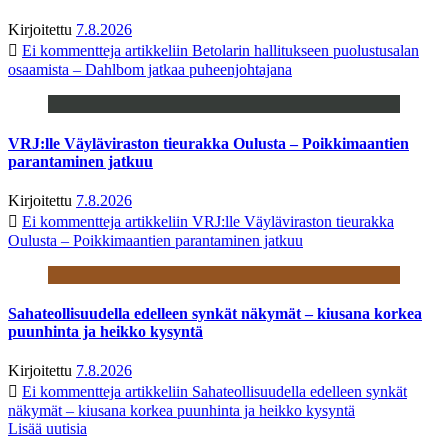
Kirjoitettu
7.8.2026
Ei kommentteja
artikkeliin Betolarin hallitukseen puolustusalan
osaamista – Dahlbom jatkaa puheenjohtajana
VRJ:lle Väyläviraston tieurakka Oulusta – Poikkimaantien
parantaminen jatkuu
Kirjoitettu
7.8.2026
Ei kommentteja
artikkeliin VRJ:lle Väyläviraston tieurakka
Oulusta – Poikkimaantien parantaminen jatkuu
Sahateollisuudella edelleen synkät näkymät – kiusana korkea
puunhinta ja heikko kysyntä
Kirjoitettu
7.8.2026
Ei kommentteja
artikkeliin Sahateollisuudella edelleen synkät
näkymät – kiusana korkea puunhinta ja heikko kysyntä
Lisää uutisia