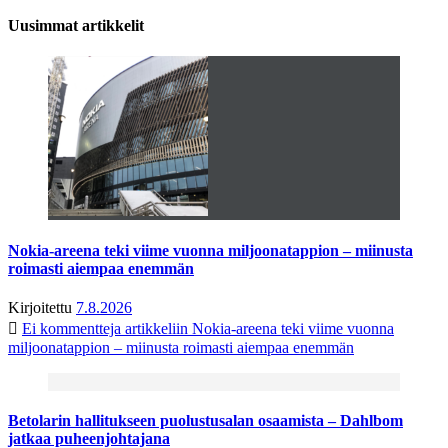
Uusimmat artikkelit
Nokia-areena teki viime vuonna miljoonatappion – miinusta
roimasti aiempaa enemmän
Kirjoitettu
7.8.2026
Ei kommentteja
artikkeliin Nokia-areena teki viime vuonna
miljoonatappion – miinusta roimasti aiempaa enemmän
Betolarin hallitukseen puolustusalan osaamista – Dahlbom
jatkaa puheenjohtajana