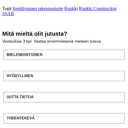
Tagit
fossiilivapaus
rakennustuote
Ruukki
Ruukki Construction
SSAB
Mitä mieltä olit jutusta?
Vastauksia
3
kpl. Vastaa ensimmäisenä mieleen tuleva
MIELENKIINTOINEN
HYÖDYLLINEN
UUTTA TIETOA
YHDENTEKEVÄ