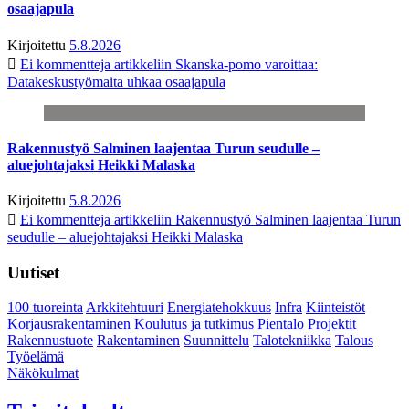
osaajapula
Kirjoitettu
5.8.2026
Ei kommentteja
artikkeliin Skanska-pomo varoittaa:
Datakeskustyömaita uhkaa osaajapula
Rakennustyö Salminen laajentaa Turun seudulle –
aluejohtajaksi Heikki Malaska
Kirjoitettu
5.8.2026
Ei kommentteja
artikkeliin Rakennustyö Salminen laajentaa Turun
seudulle – aluejohtajaksi Heikki Malaska
Uutiset
100 tuoreinta
Arkkitehtuuri
Energiatehokkuus
Infra
Kiinteistöt
Korjausrakentaminen
Koulutus ja tutkimus
Pientalo
Projektit
Rakennustuote
Rakentaminen
Suunnittelu
Talotekniikka
Talous
Työelämä
Näkökulmat