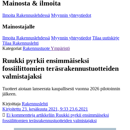
Mainosta & ilmoita
Ilmoita Rakennuslehdessä
Myynnin yhteystiedot
Mainostajalle
Ilmoita Rakennuslehdessä
Myynnin yhteystiedot
Tilaa uutiskirje
Tilaa Rakennuslehti
Kategoriat
Rakennustuote
Ympäristö
Ruukki pyrkii ensimmäiseksi
fossiilittomien teräsrakennustuotteiden
valmistajaksi
Tuotteet aiotaan lanseerata kaupallisesti vuonna 2026 pilotoinnin
jälkeen.
Kirjoittaja
Rakennuslehti
Kirjoitettu 23. kesäkuuta 2021, 9:33
23.6.2021
Ei kommentteja
artikkeliin Ruukki pyrkii ensimmäiseksi
fossiilittomien teräsrakennustuotteiden valmistajaksi