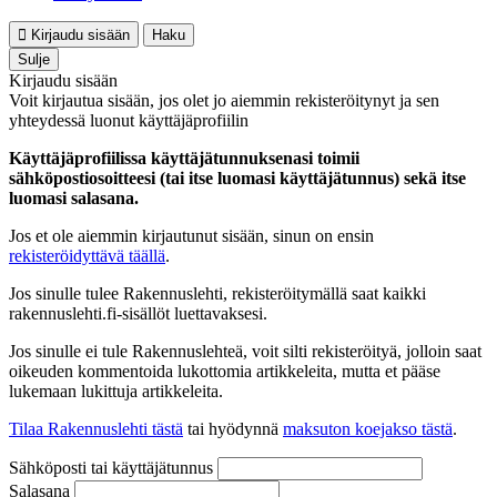
Kirjaudu sisään
Haku
Sulje
Kirjaudu sisään
Voit kirjautua sisään, jos olet jo aiemmin rekisteröitynyt ja sen
yhteydessä luonut käyttäjäprofiilin
Käyttäjäprofiilissa käyttäjätunnuksenasi toimii
sähköpostiosoitteesi (tai itse luomasi käyttäjätunnus) sekä itse
luomasi salasana.
Jos et ole aiemmin kirjautunut sisään, sinun on ensin
rekisteröidyttävä täällä
.
Jos sinulle tulee Rakennuslehti, rekisteröitymällä saat kaikki
rakennuslehti.fi-sisällöt luettavaksesi.
Jos sinulle ei tule Rakennuslehteä, voit silti rekisteröityä, jolloin saat
oikeuden kommentoida lukottomia artikkeleita, mutta et pääse
lukemaan lukittuja artikkeleita.
Tilaa Rakennuslehti tästä
tai hyödynnä
maksuton koejakso tästä
.
Sähköposti tai käyttäjätunnus
Salasana