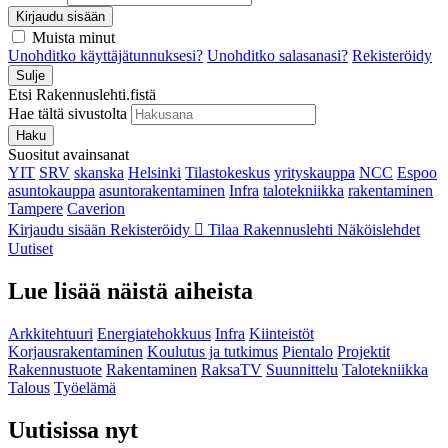
Kirjaudu sisään
Muista minut
Unohditko käyttäjätunnuksesi?
Unohditko salasanasi?
Rekisteröidy
Sulje
Etsi Rakennuslehti.fistä
Hae tältä sivustolta
Haku
Suositut avainsanat
YIT
SRV
skanska
Helsinki
Tilastokeskus
yrityskauppa
NCC
Espoo
asuntokauppa
asuntorakentaminen
Infra
talotekniikka
rakentaminen
Tampere
Caverion
Kirjaudu sisään
Rekisteröidy
Tilaa Rakennuslehti
Näköislehdet
Uutiset
Lue lisää näistä aiheista
Arkkitehtuuri
Energiatehokkuus
Infra
Kiinteistöt
Korjausrakentaminen
Koulutus ja tutkimus
Pientalo
Projektit
Rakennustuote
Rakentaminen
RaksaTV
Suunnittelu
Talotekniikka
Talous
Työelämä
Uutisissa nyt