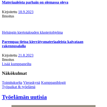
Materiaaleista parhain on olemassa oleva
Kirjoitettu
18.9.2023
Ilmoitus
Helsingin kiertotalouden klusteriohjelma
Parempaa tietoa kierrätysmateriaaleista kaivataan
rakennusalalla
Kirjoitettu
21.8.2023
Ilmoitus
Lisää kumppaneilta
Näkökulmat
Toimitukselta
Vieraskynä
Kumppaniblogit
Työpaikat & työelämä
Työelämän uutisia