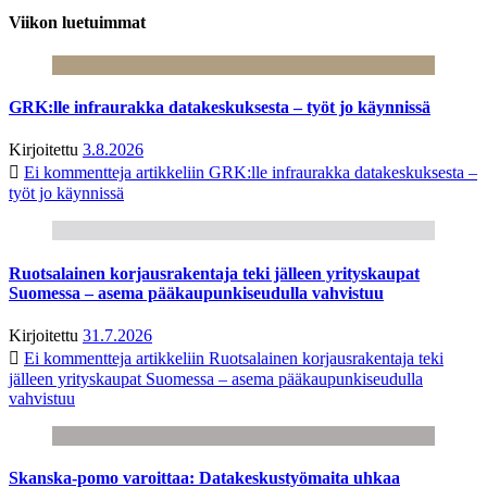
Viikon luetuimmat
GRK:lle infraurakka datakeskuksesta – työt jo käynnissä
Kirjoitettu
3.8.2026
Ei kommentteja
artikkeliin GRK:lle infraurakka datakeskuksesta –
työt jo käynnissä
Ruotsalainen korjausrakentaja teki jälleen yrityskaupat
Suomessa – asema pääkaupunkiseudulla vahvistuu
Kirjoitettu
31.7.2026
Ei kommentteja
artikkeliin Ruotsalainen korjausrakentaja teki
jälleen yrityskaupat Suomessa – asema pääkaupunkiseudulla
vahvistuu
Skanska-pomo varoittaa: Datakeskustyömaita uhkaa