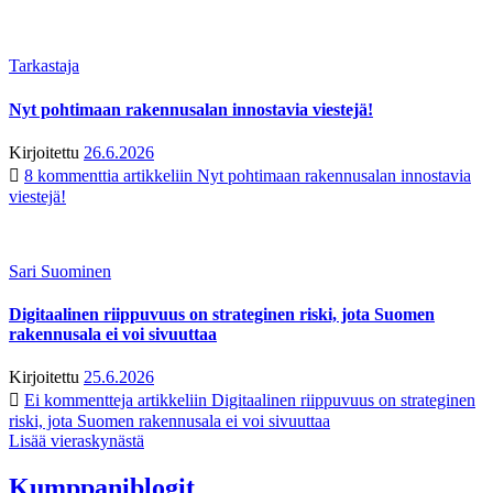
Tarkastaja
Nyt pohtimaan rakennusalan innostavia viestejä!
Kirjoitettu
26.6.2026
8 kommenttia
artikkeliin Nyt pohtimaan rakennusalan innostavia
viestejä!
Sari Suominen
Digitaalinen riippuvuus on strateginen riski, jota Suomen
rakennusala ei voi sivuuttaa
Kirjoitettu
25.6.2026
Ei kommentteja
artikkeliin Digitaalinen riippuvuus on strateginen
riski, jota Suomen rakennusala ei voi sivuuttaa
Lisää vieraskynästä
Kumppaniblogit