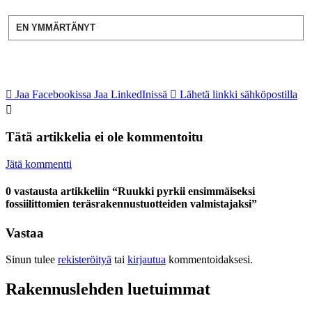
EN YMMÄRTÄNYT
Jaa Facebookissa
Jaa LinkedInissä
Lähetä linkki sähköpostilla
Tätä artikkelia ei ole kommentoitu
Jätä kommentti
0 vastausta artikkeliin “Ruukki pyrkii ensimmäiseksi
fossiilittomien teräsrakennustuotteiden valmistajaksi”
Vastaa
Sinun tulee
rekisteröityä
tai
kirjautua
kommentoidaksesi.
Rakennuslehden luetuimmat