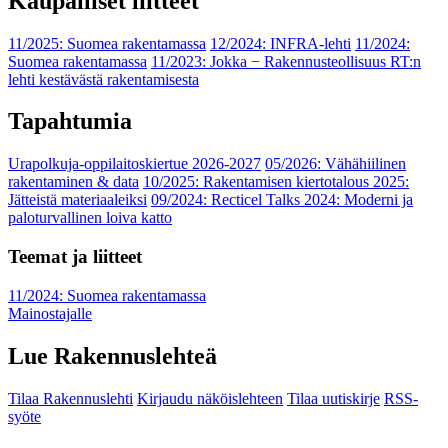
Kaupalliset liitteet
11/2025: Suomea rakentamassa
12/2024: INFRA-lehti
11/2024:
Suomea rakentamassa
11/2023: Jokka − Rakennusteollisuus RT:n
lehti kestävästä rakentamisesta
Tapahtumia
Urapolkuja-oppilaitoskiertue 2026-2027
05/2026: Vähähiilinen
rakentaminen & data
10/2025: Rakentamisen kiertotalous 2025:
Jätteistä materiaaleiksi
09/2024: Recticel Talks 2024: Moderni ja
paloturvallinen loiva katto
Teemat ja liitteet
11/2024: Suomea rakentamassa
Mainostajalle
Lue Rakennuslehteä
Tilaa Rakennuslehti
Kirjaudu näköislehteen
Tilaa uutiskirje
RSS-
syöte