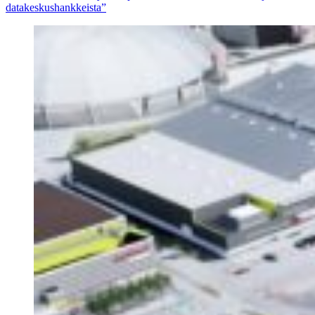
datakeskushankkeista”