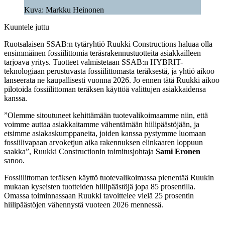
Kuva: Markku Heinonen
Kuuntele juttu
Ruotsalaisen SSAB:n tytäryhtiö Ruukki Constructions haluaa olla
ensimmäinen fossiilittomia teräsrakennustuotteita asiakkailleen
tarjoava yritys. Tuotteet valmistetaan SSAB:n HYBRIT-
teknologiaan perustuvasta fossiilittomasta teräksestä, ja yhtiö aikoo
lanseerata ne kaupallisesti vuonna 2026. Jo ennen tätä Ruukki aikoo
pilotoida fossiilittoman teräksen käyttöä valittujen asiakkaidensa
kanssa.
”Olemme sitoutuneet kehittämään tuotevalikoimaamme niin, että
voimme auttaa asiakkaitamme vähentämään hiilipäästöjään, ja
etsimme asiakaskumppaneita, joiden kanssa pystymme luomaan
fossiilivapaan arvoketjun aika rakennuksen elinkaaren loppuun
saakka”, Ruukki Constructionin toimitusjohtaja
Sami Eronen
sanoo.
Fossiilittoman teräksen käyttö tuotevalikoimassa pienentää Ruukin
mukaan kyseisten tuotteiden hiilipäästöjä jopa 85 prosentilla.
Omassa toiminnassaan Ruukki tavoittelee vielä 25 prosentin
hiilipäästöjen vähennystä vuoteen 2026 mennessä.