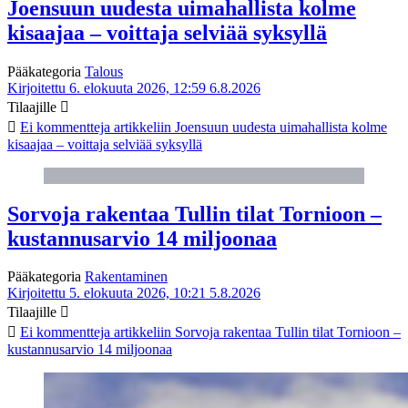
Joensuun uudesta uimahallista kolme
kisaajaa – voittaja selviää syksyllä
Pääkategoria
Talous
Kirjoitettu 6. elokuuta 2026, 12:59
6.8.2026
Tilaajille
Ei kommentteja
artikkeliin Joensuun uudesta uimahallista kolme
kisaajaa – voittaja selviää syksyllä
Sorvoja rakentaa Tullin tilat Tornioon –
kustannusarvio 14 miljoonaa
Pääkategoria
Rakentaminen
Kirjoitettu 5. elokuuta 2026, 10:21
5.8.2026
Tilaajille
Ei kommentteja
artikkeliin Sorvoja rakentaa Tullin tilat Tornioon –
kustannusarvio 14 miljoonaa