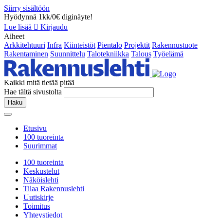
Siirry sisältöön
Hyödynnä 1kk/0€ diginäyte!
Lue lisää
Kirjaudu
Aiheet
Arkkitehtuuri
Infra
Kiinteistöt
Pientalo
Projektit
Rakennustuote
Rakentaminen
Suunnittelu
Talotekniikka
Talous
Työelämä
Kaikki mitä tietää pitää
Hae tältä sivustolta
Haku
Etusivu
100 tuoreinta
Suurimmat
100 tuoreinta
Keskustelut
Näköislehti
Tilaa Rakennuslehti
Uutiskirje
Toimitus
Yhteystiedot