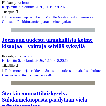
Pääkategoria
Infra
Kirjoitettu 7. elokuuta 2026, 11:19
7.8.2026
Tilaajille
Ei kommentteja
artikkeliin VRJ:lle Väyläviraston tieurakka
Oulusta – Poikkimaantien parantaminen jatkuu
Joensuun uudesta uimahallista kolme
kisaajaa – voittaja selviää syksyllä
Pääkategoria
Talous
Kirjoitettu 6. elokuuta 2026, 12:59
6.8.2026
Tilaajille
Ei kommentteja
artikkeliin Joensuun uudesta uimahallista kolme
kisaajaa – voittaja selviää syksyllä
Starkin ammattilaiskysely:
Suhdannekuopasta päädytään vielä