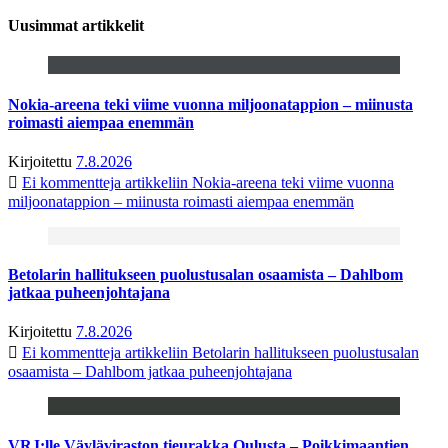
Uusimmat artikkelit
Nokia-areena teki viime vuonna miljoonatappion – miinusta
roimasti aiempaa enemmän
Kirjoitettu
7.8.2026
Ei kommentteja
artikkeliin Nokia-areena teki viime vuonna
miljoonatappion – miinusta roimasti aiempaa enemmän
Betolarin hallitukseen puolustusalan osaamista – Dahlbom
jatkaa puheenjohtajana
Kirjoitettu
7.8.2026
Ei kommentteja
artikkeliin Betolarin hallitukseen puolustusalan
osaamista – Dahlbom jatkaa puheenjohtajana
VRJ:lle Väyläviraston tieurakka Oulusta – Poikkimaantien