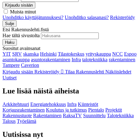
Kirjaudu sisään
Muista minut
Unohditko käyttäjätunnuksesi?
Unohditko salasanasi?
Rekisteröidy
Sulje
Etsi Rakennuslehti.fistä
Hae tältä sivustolta
Haku
Suositut avainsanat
YIT
SRV
skanska
Helsinki
Tilastokeskus
yrityskauppa
NCC
Espoo
asuntokauppa
asuntorakentaminen
Infra
talotekniikka
rakentaminen
Tampere
Caverion
Kirjaudu sisään
Rekisteröidy
Tilaa Rakennuslehti
Näköislehdet
Uutiset
Lue lisää näistä aiheista
Arkkitehtuuri
Energiatehokkuus
Infra
Kiinteistöt
Korjausrakentaminen
Koulutus ja tutkimus
Pientalo
Projektit
Rakennustuote
Rakentaminen
RaksaTV
Suunnittelu
Talotekniikka
Talous
Työelämä
Uutisissa nyt