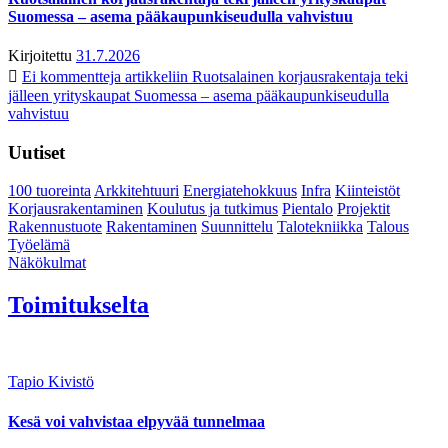
Suomessa – asema pääkaupunkiseudulla vahvistuu
Kirjoitettu
31.7.2026
Ei kommentteja
artikkeliin Ruotsalainen korjausrakentaja teki
jälleen yrityskaupat Suomessa – asema pääkaupunkiseudulla
vahvistuu
Uutiset
100 tuoreinta
Arkkitehtuuri
Energiatehokkuus
Infra
Kiinteistöt
Korjausrakentaminen
Koulutus ja tutkimus
Pientalo
Projektit
Rakennustuote
Rakentaminen
Suunnittelu
Talotekniikka
Talous
Työelämä
Näkökulmat
Toimitukselta
Tapio Kivistö
Kesä voi vahvistaa elpyvää tunnelmaa