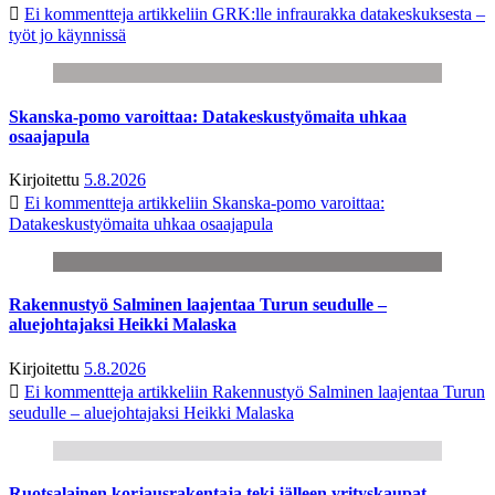
Ei kommentteja
artikkeliin GRK:lle infraurakka datakeskuksesta –
työt jo käynnissä
Skanska-pomo varoittaa: Datakeskustyömaita uhkaa
osaajapula
Kirjoitettu
5.8.2026
Ei kommentteja
artikkeliin Skanska-pomo varoittaa:
Datakeskustyömaita uhkaa osaajapula
Rakennustyö Salminen laajentaa Turun seudulle –
aluejohtajaksi Heikki Malaska
Kirjoitettu
5.8.2026
Ei kommentteja
artikkeliin Rakennustyö Salminen laajentaa Turun
seudulle – aluejohtajaksi Heikki Malaska
Ruotsalainen korjausrakentaja teki jälleen yrityskaupat