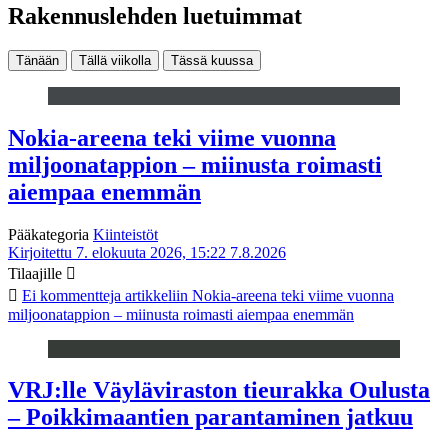
Rakennuslehden luetuimmat
Tänään
Tällä viikolla
Tässä kuussa
Nokia-areena teki viime vuonna
miljoonatappion – miinusta roimasti
aiempaa enemmän
Pääkategoria
Kiinteistöt
Kirjoitettu 7. elokuuta 2026, 15:22
7.8.2026
Tilaajille
Ei kommentteja
artikkeliin Nokia-areena teki viime vuonna
miljoonatappion – miinusta roimasti aiempaa enemmän
VRJ:lle Väyläviraston tieurakka Oulusta
– Poikkimaantien parantaminen jatkuu