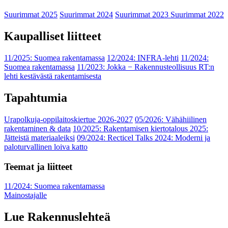
Suurimmat 2025
Suurimmat 2024
Suurimmat 2023
Suurimmat 2022
Kaupalliset liitteet
11/2025: Suomea rakentamassa
12/2024: INFRA-lehti
11/2024:
Suomea rakentamassa
11/2023: Jokka − Rakennusteollisuus RT:n
lehti kestävästä rakentamisesta
Tapahtumia
Urapolkuja-oppilaitoskiertue 2026-2027
05/2026: Vähähiilinen
rakentaminen & data
10/2025: Rakentamisen kiertotalous 2025:
Jätteistä materiaaleiksi
09/2024: Recticel Talks 2024: Moderni ja
paloturvallinen loiva katto
Teemat ja liitteet
11/2024: Suomea rakentamassa
Mainostajalle
Lue Rakennuslehteä