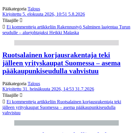
Pääkategoria
Talous
Kirjoitettu 5. elokuuta 2026, 10:51
5.8.2026
Tilaajille
Ei kommentteja
artikkeliin Rakennustyö Salminen laajentaa Turun
seudulle – aluejohtajaksi Heikki Malaska
Ruotsalainen korjausrakentaja teki
jälleen yrityskaupat Suomessa – asema
pääkaupunkiseudulla vahvistuu
Pääkategoria
Talous
Kirjoitettu 31. heinäkuuta 2026, 14:53
31.7.2026
Tilaajille
Ei kommentteja
artikkeliin Ruotsalainen korjausrakentaja teki
jälleen yrityskaupat Suomessa – asema pääkaupunkiseudulla
vahvistuu