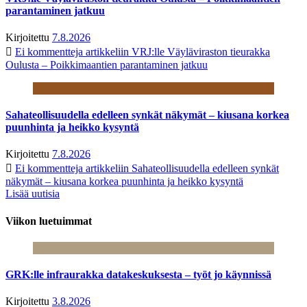
parantaminen jatkuu
Kirjoitettu
7.8.2026
Ei kommentteja
artikkeliin VRJ:lle Väyläviraston tieurakka
Oulusta – Poikkimaantien parantaminen jatkuu
Sahateollisuudella edelleen synkät näkymät – kiusana korkea
puunhinta ja heikko kysyntä
Kirjoitettu
7.8.2026
Ei kommentteja
artikkeliin Sahateollisuudella edelleen synkät
näkymät – kiusana korkea puunhinta ja heikko kysyntä
Lisää uutisia
Viikon luetuimmat
GRK:lle infraurakka datakeskuksesta – työt jo käynnissä
Kirjoitettu
3.8.2026