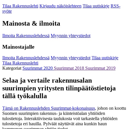
Tilaa Rakennuslehti
Kirjaudu näköislehteen
Tilaa uutiskirje
RSS-
syöte
Mainosta & ilmoita
Ilmoita Rakennuslehdessä
Myynnin yhteystiedot
Mainostajalle
Ilmoita Rakennuslehdessä
Myynnin yhteystiedot
Tilaa uutiskirje
Tilaa Rakennuslehti
Kategoriat
Suurimmat 2020
Suurimmat 2018
Suurimmat 2019
Selaa ja vertaile rakennusalan
suurimpien yritysten tilinpäätöstietoja
tällä työkalulla
Tämä on Rakennuslehden Suurimmat-kokonaisuus
, johon on koottu
Suomen suurimpien rakennus- ja kiinteistöalan yhtiöiden
tulostietoja. Interaktiivisesta taulukosta voit tarkastella yhtiöiden
tulostietoja eri hauilla. Pylväät näyttävät aina kunkin haun
kymmenen suurimman yhtiön tiedot.