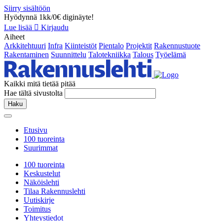
Siirry sisältöön
Hyödynnä 1kk/0€ diginäyte!
Lue lisää
Kirjaudu
Aiheet
Arkkitehtuuri
Infra
Kiinteistöt
Pientalo
Projektit
Rakennustuote
Rakentaminen
Suunnittelu
Talotekniikka
Talous
Työelämä
Kaikki mitä tietää pitää
Hae tältä sivustolta
Haku
Etusivu
100 tuoreinta
Suurimmat
100 tuoreinta
Keskustelut
Näköislehti
Tilaa Rakennuslehti
Uutiskirje
Toimitus
Yhteystiedot