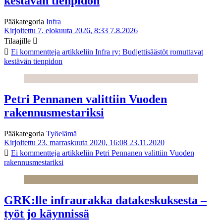
kestävän tienpidon
Pääkategoria
Infra
Kirjoitettu 7. elokuuta 2026, 8:33
7.8.2026
Tilaajille
Ei kommentteja
artikkeliin Infra ry: Budjettisäästöt romuttavat
kestävän tienpidon
Petri Pennanen valittiin Vuoden
rakennusmestariksi
Pääkategoria
Työelämä
Kirjoitettu 23. marraskuuta 2020, 16:08
23.11.2020
Ei kommentteja
artikkeliin Petri Pennanen valittiin Vuoden
rakennusmestariksi
GRK:lle infraurakka datakeskuksesta –
työt jo käynnissä