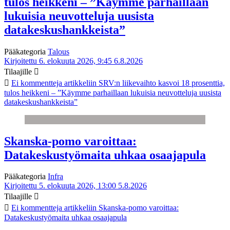
tulos heikkeni – ”Käymme parhaillaan
lukuisia neuvotteluja uusista
datakeskushankkeista”
Pääkategoria
Talous
Kirjoitettu 6. elokuuta 2026, 9:45
6.8.2026
Tilaajille
Ei kommentteja
artikkeliin SRV:n liikevaihto kasvoi 18 prosenttia,
tulos heikkeni – ”Käymme parhaillaan lukuisia neuvotteluja uusista
datakeskushankkeista”
Skanska-pomo varoittaa:
Datakeskustyömaita uhkaa osaajapula
Pääkategoria
Infra
Kirjoitettu 5. elokuuta 2026, 13:00
5.8.2026
Tilaajille
Ei kommentteja
artikkeliin Skanska-pomo varoittaa:
Datakeskustyömaita uhkaa osaajapula