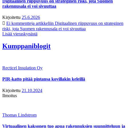
Digitaalinen riippuvuus on strateginen riski, jota Suomen
rakennusala ei voi sivuuttaa
Kirjoitettu
25.6.2026
Ei kommentteja
artikkeliin Digitaalinen riippuvuus on strateginen
riski, jota Suomen rakennusala ei voi sivuuttaa
Lisää vieraskynästä
Kumppaniblogit
Recticel Insulation Oy
PIR-katto pitää pintansa kovillakin keleillä
Kirjoitettu
21.10.2024
Ilmoitus
Thomas Lindstrom
Virtuaalinen kaksonen tuo apua rakennuksien suunnitteluun ja