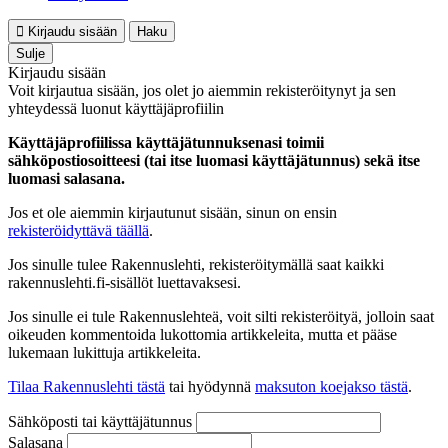
Kirjaudu sisään
Haku
Sulje
Kirjaudu sisään
Voit kirjautua sisään, jos olet jo aiemmin rekisteröitynyt ja sen
yhteydessä luonut käyttäjäprofiilin
Käyttäjäprofiilissa käyttäjätunnuksenasi toimii
sähköpostiosoitteesi (tai itse luomasi käyttäjätunnus) sekä itse
luomasi salasana.
Jos et ole aiemmin kirjautunut sisään, sinun on ensin
rekisteröidyttävä täällä
.
Jos sinulle tulee Rakennuslehti, rekisteröitymällä saat kaikki
rakennuslehti.fi-sisällöt luettavaksesi.
Jos sinulle ei tule Rakennuslehteä, voit silti rekisteröityä, jolloin saat
oikeuden kommentoida lukottomia artikkeleita, mutta et pääse
lukemaan lukittuja artikkeleita.
Tilaa Rakennuslehti tästä
tai hyödynnä
maksuton koejakso tästä
.
Sähköposti tai käyttäjätunnus
Salasana