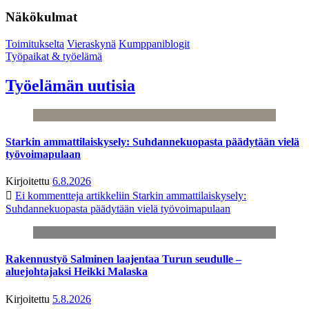
Näkökulmat
Toimitukselta
Vieraskynä
Kumppaniblogit
Työpaikat & työelämä
Työelämän uutisia
Starkin ammattilaiskysely: Suhdannekuopasta päädytään vielä
työvoimapulaan
Kirjoitettu
6.8.2026
Ei kommentteja
artikkeliin Starkin ammattilaiskysely:
Suhdannekuopasta päädytään vielä työvoimapulaan
Rakennustyö Salminen laajentaa Turun seudulle –
aluejohtajaksi Heikki Malaska
Kirjoitettu
5.8.2026