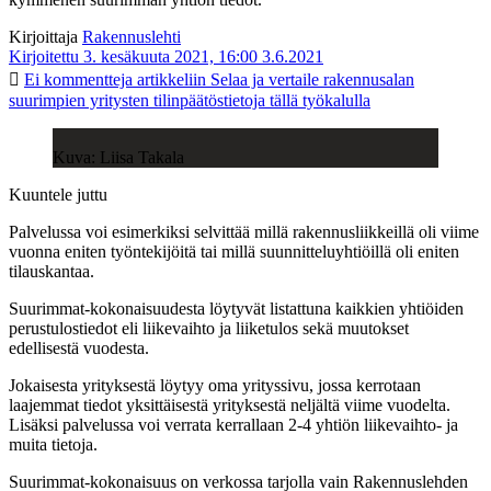
Kirjoittaja
Rakennuslehti
Kirjoitettu 3. kesäkuuta 2021, 16:00
3.6.2021
Ei kommentteja
artikkeliin Selaa ja vertaile rakennusalan
suurimpien yritysten tilinpäätöstietoja tällä työkalulla
Kuva: Liisa Takala
Kuuntele juttu
Palvelussa voi esimerkiksi selvittää millä rakennusliikkeillä oli viime
vuonna eniten työntekijöitä tai millä suunnitteluyhtiöillä oli eniten
tilauskantaa.
Suurimmat-kokonaisuudesta löytyvät listattuna kaikkien yhtiöiden
perustulostiedot eli liikevaihto ja liiketulos sekä muutokset
edellisestä vuodesta.
Jokaisesta yrityksestä löytyy oma yrityssivu, jossa kerrotaan
laajemmat tiedot yksittäisestä yrityksestä neljältä viime vuodelta.
Lisäksi palvelussa voi verrata kerrallaan 2-4 yhtiön liikevaihto- ja
muita tietoja.
Suurimmat-kokonaisuus on verkossa tarjolla vain Rakennuslehden