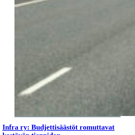
Infra ry: Budjettisäästöt romuttavat