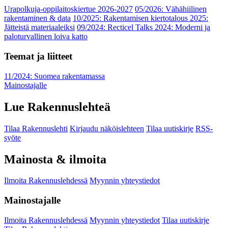
Urapolkuja-oppilaitoskiertue 2026-2027
05/2026: Vähähiilinen
rakentaminen & data
10/2025: Rakentamisen kiertotalous 2025:
Jätteistä materiaaleiksi
09/2024: Recticel Talks 2024: Moderni ja
paloturvallinen loiva katto
Teemat ja liitteet
11/2024: Suomea rakentamassa
Mainostajalle
Lue Rakennuslehteä
Tilaa Rakennuslehti
Kirjaudu näköislehteen
Tilaa uutiskirje
RSS-
syöte
Mainosta & ilmoita
Ilmoita Rakennuslehdessä
Myynnin yhteystiedot
Mainostajalle
Ilmoita Rakennuslehdessä
Myynnin yhteystiedot
Tilaa uutiskirje