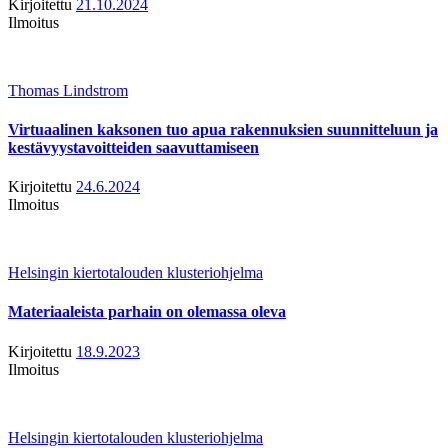
Kirjoitettu
21.10.2024
Ilmoitus
Thomas Lindstrom
Virtuaalinen kaksonen tuo apua rakennuksien suunnitteluun ja
kestävyystavoitteiden saavuttamiseen
Kirjoitettu
24.6.2024
Ilmoitus
Helsingin kiertotalouden klusteriohjelma
Materiaaleista parhain on olemassa oleva
Kirjoitettu
18.9.2023
Ilmoitus
Helsingin kiertotalouden klusteriohjelma