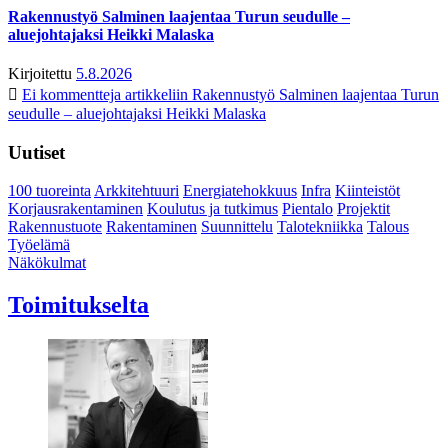
Rakennustyö Salminen laajentaa Turun seudulle –
aluejohtajaksi Heikki Malaska
Kirjoitettu
5.8.2026
Ei kommentteja
artikkeliin Rakennustyö Salminen laajentaa Turun
seudulle – aluejohtajaksi Heikki Malaska
Uutiset
100 tuoreinta
Arkkitehtuuri
Energiatehokkuus
Infra
Kiinteistöt
Korjausrakentaminen
Koulutus ja tutkimus
Pientalo
Projektit
Rakennustuote
Rakentaminen
Suunnittelu
Talotekniikka
Talous
Työelämä
Näkökulmat
Toimitukselta