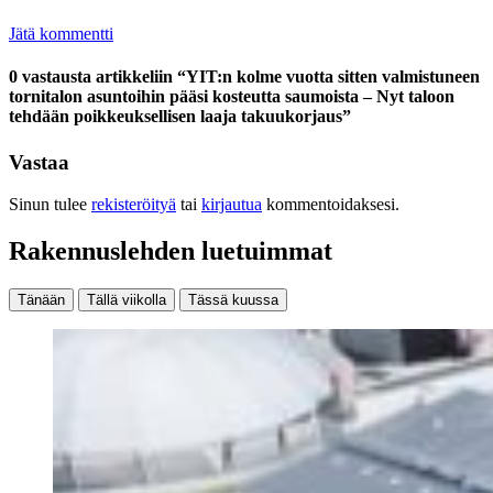
Jätä kommentti
0 vastausta artikkeliin “YIT:n kolme vuotta sitten valmistuneen
tornitalon asuntoihin pääsi kosteutta saumoista – Nyt taloon
tehdään poikkeuksellisen laaja takuukorjaus”
Vastaa
Sinun tulee
rekisteröityä
tai
kirjautua
kommentoidaksesi.
Rakennuslehden luetuimmat
Tänään
Tällä viikolla
Tässä kuussa