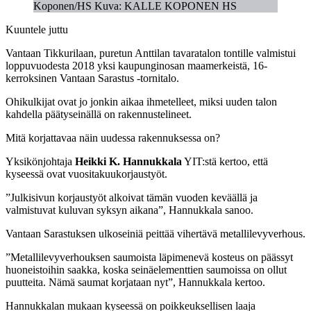
Koponen/HS Kuva: KALLE KOPONEN HS
Kuuntele juttu
Vantaan Tikkurilaan, puretun Anttilan tavaratalon tontille valmistui
loppuvuodesta 2018 yksi kaupunginosan maamerkeistä, 16-
kerroksinen Vantaan Sarastus -tornitalo.
Ohikulkijat ovat jo jonkin aikaa ihmetelleet, miksi uuden talon
kahdella päätyseinällä on rakennustelineet.
Mitä korjattavaa näin uudessa rakennuksessa on?
Yksikönjohtaja
Heikki K. Hannukkala
YIT:stä kertoo, että
kyseessä ovat vuositakuukorjaustyöt.
”Julkisivun korjaustyöt alkoivat tämän vuoden keväällä ja
valmistuvat kuluvan syksyn aikana”, Hannukkala sanoo.
Vantaan Sarastuksen ulkoseiniä peittää vihertävä metallilevyverhous.
”Metallilevyverhouksen saumoista läpimenevä kosteus on päässyt
huoneistoihin saakka, koska seinäelementtien saumoissa on ollut
puutteita. Nämä saumat korjataan nyt”, Hannukkala kertoo.
Hannukkalan mukaan kyseessä on poikkeuksellisen laaja