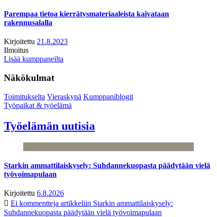
Parempaa tietoa kierrätysmateriaaleista kaivataan
rakennusalalla
Kirjoitettu
21.8.2023
Ilmoitus
Lisää kumppaneilta
Näkökulmat
Toimitukselta
Vieraskynä
Kumppaniblogit
Työpaikat & työelämä
Työelämän uutisia
Starkin ammattilaiskysely: Suhdannekuopasta päädytään vielä
työvoimapulaan
Kirjoitettu
6.8.2026
Ei kommentteja
artikkeliin Starkin ammattilaiskysely:
Suhdannekuopasta päädytään vielä työvoimapulaan