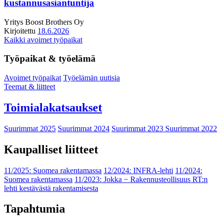
kustannusasiantuntija
Yritys
Boost Brothers Oy
Kirjoitettu
18.6.2026
Kaikki avoimet työpaikat
Työpaikat & työelämä
Avoimet työpaikat
Työelämän uutisia
Teemat & liitteet
Toimialakatsaukset
Suurimmat 2025
Suurimmat 2024
Suurimmat 2023
Suurimmat 2022
Kaupalliset liitteet
11/2025: Suomea rakentamassa
12/2024: INFRA-lehti
11/2024:
Suomea rakentamassa
11/2023: Jokka − Rakennusteollisuus RT:n
lehti kestävästä rakentamisesta
Tapahtumia