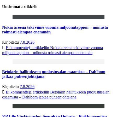
Uusimmat artikkelit
Nokia-areena teki viime vuonna miljoonatappion – miinusta
roimasti aiempaa enemmän
Kirjoitettu
7.8.2026
Ei kommentteja
artikkeliin Nokia-areena teki viime vuonna
miljoonatappion – miinusta roimasti aiempaa enemmän
Betolarin hallitukseen puolustusalan osaamista – Dahlbom
jatkaa puheenjohtajana
Kirjoitettu
7.8.2026
Ei kommentteja
artikkeliin Betolarin hallitukseen puolustusalan
osaamista – Dahlbom jatkaa puheenjohtajana
VRJ:lle Väyläviraston tieurakka Oulusta – Poikkimaantien