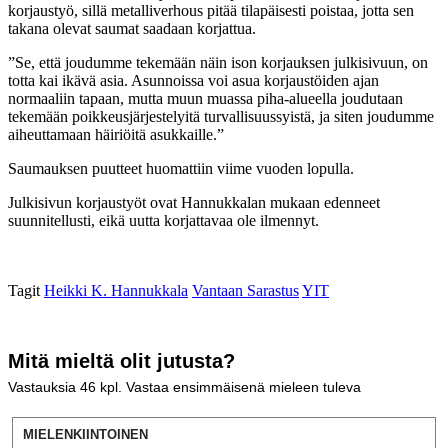
korjaustyö, sillä metalliverhous pitää tilapäisesti poistaa, jotta sen
takana olevat saumat saadaan korjattua.
”Se, että joudumme tekemään näin ison korjauksen julkisivuun, on
totta kai ikävä asia. Asunnoissa voi asua korjaustöiden ajan
normaaliin tapaan, mutta muun muassa piha-alueella joudutaan
tekemään poikkeusjärjestelyitä turvallisuussyistä, ja siten joudumme
aiheuttamaan häiriöitä asukkaille.”
Saumauksen puutteet huomattiin viime vuoden lopulla.
Julkisivun korjaustyöt ovat Hannukkalan mukaan edenneet
suunnitellusti, eikä uutta korjattavaa ole ilmennyt.
Tagit
Heikki K. Hannukkala
Vantaan Sarastus
YIT
Mitä mieltä olit jutusta?
Vastauksia
46
kpl. Vastaa ensimmäisenä mieleen tuleva
MIELENKIINTOINEN