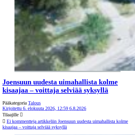
Joensuun uudesta uimahallista kolme
kisaajaa – voittaja selviää syksyllä
Pääkategoria
Talous
Kirjoitettu 6. elokuuta 2026, 12:59
6.8.2026
Tilaajille
Ei kommentteja
artikkeliin Joensuun uudesta uimahallista kolme
kisaajaa – voittaja selviää syksyllä