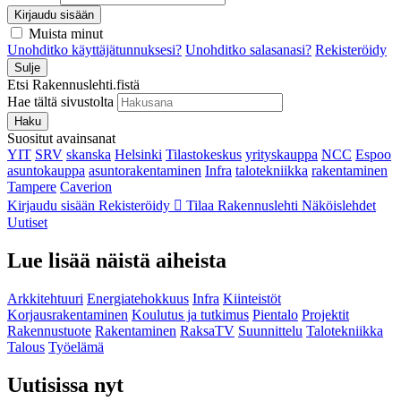
Kirjaudu sisään
Muista minut
Unohditko käyttäjätunnuksesi?
Unohditko salasanasi?
Rekisteröidy
Sulje
Etsi Rakennuslehti.fistä
Hae tältä sivustolta
Haku
Suositut avainsanat
YIT
SRV
skanska
Helsinki
Tilastokeskus
yrityskauppa
NCC
Espoo
asuntokauppa
asuntorakentaminen
Infra
talotekniikka
rakentaminen
Tampere
Caverion
Kirjaudu sisään
Rekisteröidy
Tilaa Rakennuslehti
Näköislehdet
Uutiset
Lue lisää näistä aiheista
Arkkitehtuuri
Energiatehokkuus
Infra
Kiinteistöt
Korjausrakentaminen
Koulutus ja tutkimus
Pientalo
Projektit
Rakennustuote
Rakentaminen
RaksaTV
Suunnittelu
Talotekniikka
Talous
Työelämä
Uutisissa nyt