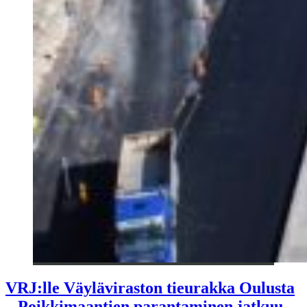
VRJ:lle Väyläviraston tieurakka Oulusta
– Poikkimaantien parantaminen jatkuu