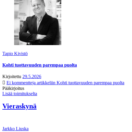
Tapio Kivistö
Kohti tuottavuuden parempaa puolta
Kirjoitettu
29.5.2026
Ei kommentteja
artikkeliin Kohti tuottavuuden parempaa puolta
Pääkirjoitus
Lisää toimitukselta
Vieraskynä
Jarkko Liuska