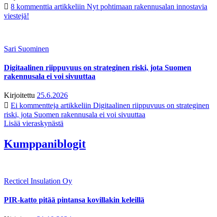
8 kommenttia
artikkeliin Nyt pohtimaan rakennusalan innostavia
viestejä!
Sari Suominen
Digitaalinen riippuvuus on strateginen riski, jota Suomen
rakennusala ei voi sivuuttaa
Kirjoitettu
25.6.2026
Ei kommentteja
artikkeliin Digitaalinen riippuvuus on strateginen
riski, jota Suomen rakennusala ei voi sivuuttaa
Lisää vieraskynästä
Kumppaniblogit
Recticel Insulation Oy
PIR-katto pitää pintansa kovillakin keleillä