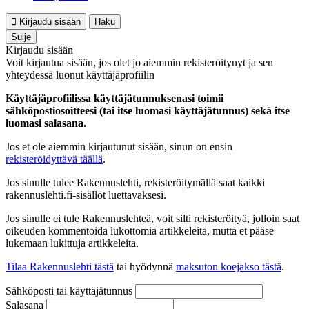
Kirjaudu sisään
Haku
Sulje
Kirjaudu sisään
Voit kirjautua sisään, jos olet jo aiemmin rekisteröitynyt ja sen
yhteydessä luonut käyttäjäprofiilin
Käyttäjäprofiilissa käyttäjätunnuksenasi toimii
sähköpostiosoitteesi (tai itse luomasi käyttäjätunnus) sekä itse
luomasi salasana.
Jos et ole aiemmin kirjautunut sisään, sinun on ensin
rekisteröidyttävä täällä
.
Jos sinulle tulee Rakennuslehti, rekisteröitymällä saat kaikki
rakennuslehti.fi-sisällöt luettavaksesi.
Jos sinulle ei tule Rakennuslehteä, voit silti rekisteröityä, jolloin saat
oikeuden kommentoida lukottomia artikkeleita, mutta et pääse
lukemaan lukittuja artikkeleita.
Tilaa Rakennuslehti tästä
tai hyödynnä
maksuton koejakso tästä
.
Sähköposti tai käyttäjätunnus
Salasana