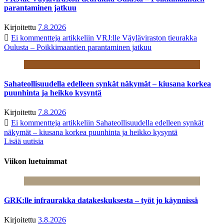
parantaminen jatkuu
Kirjoitettu
7.8.2026
Ei kommentteja
artikkeliin VRJ:lle Väyläviraston tieurakka
Oulusta – Poikkimaantien parantaminen jatkuu
Sahateollisuudella edelleen synkät näkymät – kiusana korkea
puunhinta ja heikko kysyntä
Kirjoitettu
7.8.2026
Ei kommentteja
artikkeliin Sahateollisuudella edelleen synkät
näkymät – kiusana korkea puunhinta ja heikko kysyntä
Lisää uutisia
Viikon luetuimmat
GRK:lle infraurakka datakeskuksesta – työt jo käynnissä
Kirjoitettu
3.8.2026