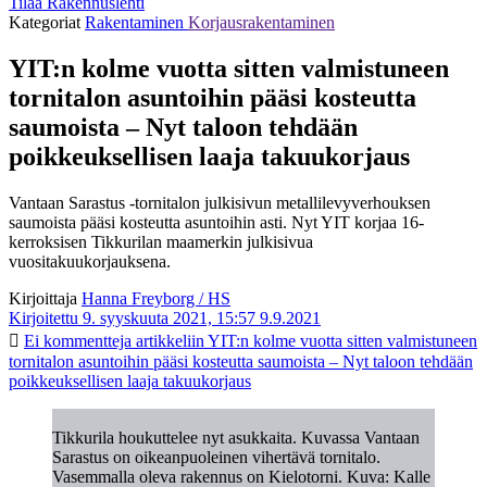
Tilaa Rakennuslehti
Kategoriat
Rakentaminen
Korjausrakentaminen
YIT:n kolme vuotta sitten valmistuneen
tornitalon asuntoihin pääsi kosteutta
saumoista – Nyt taloon tehdään
poikkeuksellisen laaja takuukorjaus
Vantaan Sarastus -tornitalon julkisivun metallilevyverhouksen
saumoista pääsi kosteutta asuntoihin asti. Nyt YIT korjaa 16-
kerroksisen Tikkurilan maamerkin julkisivua
vuositakuukorjauksena.
Kirjoittaja
Hanna Freyborg / HS
Kirjoitettu 9. syyskuuta 2021, 15:57
9.9.2021
Ei kommentteja
artikkeliin YIT:n kolme vuotta sitten valmistuneen
tornitalon asuntoihin pääsi kosteutta saumoista – Nyt taloon tehdään
poikkeuksellisen laaja takuukorjaus
Tikkurila houkuttelee nyt asukkaita. Kuvassa Vantaan
Sarastus on oikeanpuoleinen vihertävä tornitalo.
Vasemmalla oleva rakennus on Kielotorni. Kuva: Kalle