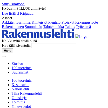
Siirry sisältöön
Hyödynnä 1kk/0€ diginäyte!
Lue lisää
Kirjaudu
Aiheet
Arkkitehtuuri
Infra
Kiinteistöt
Pientalo
Projektit
Rakennustuote
Rakentaminen
Suunnittelu
Talotekniikka
Talous
Työelämä
Kaikki mitä tietää pitää
Hae tältä sivustolta
Haku
Etusivu
100 tuoreinta
Suurimmat
100 tuoreinta
Keskustelut
Näköislehti
Tilaa Rakennuslehti
Uutiskirje
Toimitus
Yhteystiedot