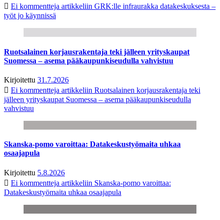
Ei kommentteja
artikkeliin GRK:lle infraurakka datakeskuksesta –
työt jo käynnissä
Ruotsalainen korjausrakentaja teki jälleen yrityskaupat
Suomessa – asema pääkaupunkiseudulla vahvistuu
Kirjoitettu
31.7.2026
Ei kommentteja
artikkeliin Ruotsalainen korjausrakentaja teki
jälleen yrityskaupat Suomessa – asema pääkaupunkiseudulla
vahvistuu
Skanska-pomo varoittaa: Datakeskustyömaita uhkaa
osaajapula
Kirjoitettu
5.8.2026
Ei kommentteja
artikkeliin Skanska-pomo varoittaa:
Datakeskustyömaita uhkaa osaajapula