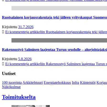
Ruotsalainen korjausrakentaja teki jälleen yrityskaupat Suome
Kirjoitettu
31.7.2026
Ei kommentteja
artikkeliin Ruotsalainen korjausrakentaja teki jäl
Rakennustyö Salminen laajentaa Turun seudulle – aluejohtajaks
Kirjoitettu
5.8.2026
Ei kommentteja
artikkeliin Rakennustyö Salminen laajentaa Turun s
Uutiset
100 tuoreinta
Arkkitehtuuri
Energiatehokkuus
Infra
Kiinteistöt
Korjau
Näkökulmat
Toimitukselta