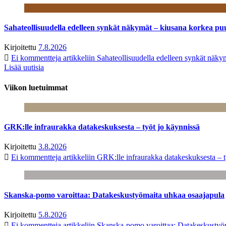
Sahateollisuudella edelleen synkät näkymät – kiusana korkea pu
Kirjoitettu
7.8.2026
Ei kommentteja
artikkeliin Sahateollisuudella edelleen synkät näk
Lisää uutisia
Viikon luetuimmat
GRK:lle infraurakka datakeskuksesta – työt jo käynnissä
Kirjoitettu
3.8.2026
Ei kommentteja
artikkeliin GRK:lle infraurakka datakeskuksesta – t
Skanska-pomo varoittaa: Datakeskustyömaita uhkaa osaajapula
Kirjoitettu
5.8.2026
Ei kommentteja
artikkeliin Skanska-pomo varoittaa: Datakeskustyö