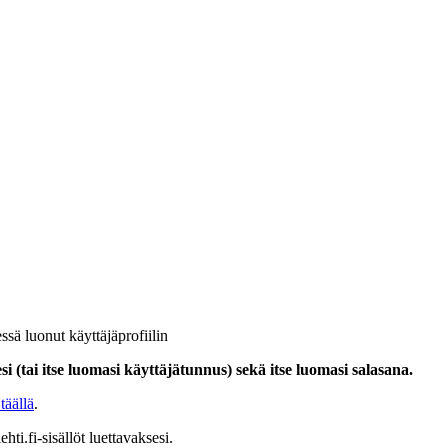
ssä luonut käyttäjäprofiilin
i (tai itse luomasi käyttäjätunnus) sekä itse luomasi salasana.
täällä
.
hti.fi-sisällöt luettavaksesi.