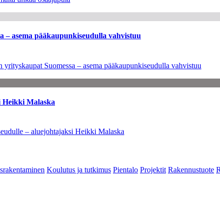
ssa – asema pääkaupunkiseudulla vahvistuu
leen yrityskaupat Suomessa – asema pääkaupunkiseudulla vahvistuu
i Heikki Malaska
eudulle – aluejohtajaksi Heikki Malaska
srakentaminen
Koulutus ja tutkimus
Pientalo
Projektit
Rakennustuote
R