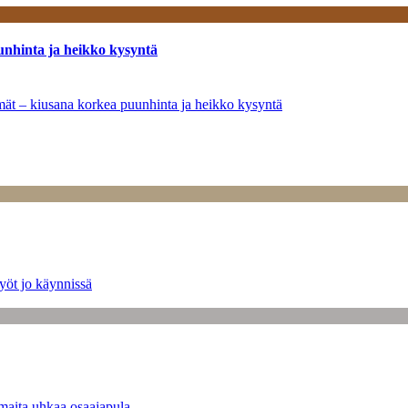
unhinta ja heikko kysyntä
ymät – kiusana korkea puunhinta ja heikko kysyntä
yöt jo käynnissä
maita uhkaa osaajapula