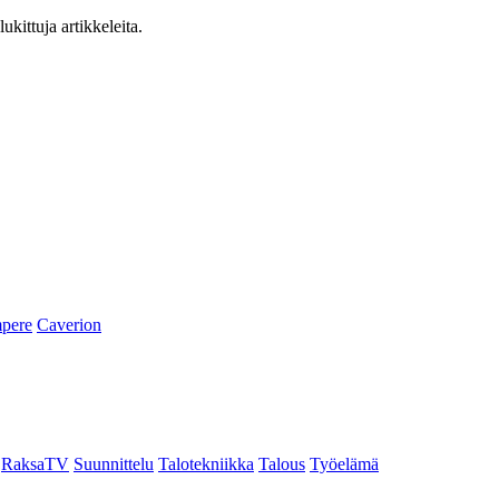
ukittuja artikkeleita.
pere
Caverion
RaksaTV
Suunnittelu
Talotekniikka
Talous
Työelämä