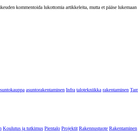
at oikeuden kommentoida lukottomia artikkeleita, mutta et pääse lukemaan l
asuntokauppa
asuntorakentaminen
Infra
talotekniikka
rakentaminen
Tam
n
Koulutus ja tutkimus
Pientalo
Projektit
Rakennustuote
Rakentaminen