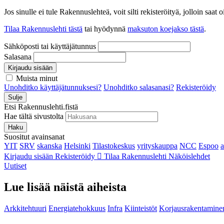
Jos sinulle ei tule Rakennuslehteä, voit silti rekisteröityä, jolloin sa
Tilaa Rakennuslehti tästä
tai hyödynnä
maksuton koejakso tästä
.
Sähköposti tai käyttäjätunnus
Salasana
Kirjaudu sisään
Muista minut
Unohditko käyttäjätunnuksesi?
Unohditko salasanasi?
Rekisteröidy
Sulje
Etsi Rakennuslehti.fistä
Hae tältä sivustolta
Haku
Suositut avainsanat
YIT
SRV
skanska
Helsinki
Tilastokeskus
yrityskauppa
NCC
Espoo
Kirjaudu sisään
Rekisteröidy
Tilaa Rakennuslehti
Näköislehdet
Uutiset
Lue lisää näistä aiheista
Arkkitehtuuri
Energiatehokkuus
Infra
Kiinteistöt
Korjausrakentamine