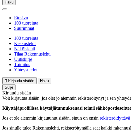
Haku
Etusivu
100 tuoreinta
Suurimmat
100 tuoreinta
Keskustelut
Näköislehti
Tilaa Rakennuslehti
Uutiskirje
Toimitus
Yhteystiedot
Kirjaudu sisään
Haku
Sulje
Kirjaudu sisään
Voit kirjautua sisään, jos olet jo aiemmin rekisteröitynyt ja sen yhteyde
Käyttäjäprofiilissa käyttäjätunnuksenasi toimii sähköpostiosoittees
Jos et ole aiemmin kirjautunut sisään, sinun on ensin
rekisteröidyttävä 
Jos sinulle tulee Rakennuslehti, rekisteröitymällä saat kaikki rakennusle