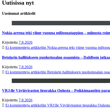
Uutisissa nyt
Uusimmat artikkelit
Nokia-areena teki viime vuonna miljoonatappion – miinusta ro
Kirjoitettu
7.8.2026
Ei kommentteja
artikkeliin Nokia-areena teki viime vuonna miljoo
Betolarin hallitukseen puolustusalan osaamista – Dahlbom jatk
Kirjoitettu
7.8.2026
Ei kommentteja
artikkeliin Betolarin hallitukseen puolustusalan o
VRJ:lle Väyläviraston tieurakka Oulusta – Poikkimaantien par
Kirjoitettu
7.8.2026
Ei kommentteja
artikkeliin VRJ:lle Väyläviraston tieurakka Oulust