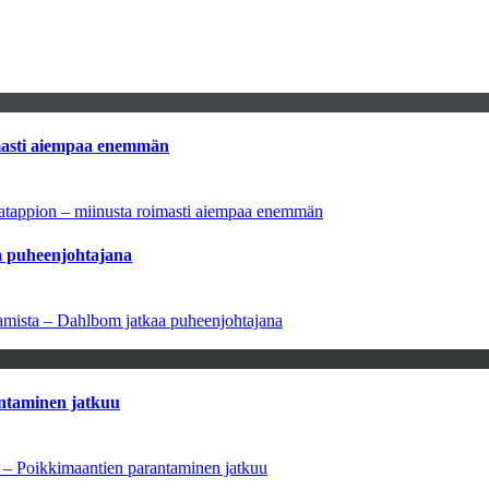
imasti aiempaa enemmän
natappion – miinusta roimasti aiempaa enemmän
aa puheenjohtajana
saamista – Dahlbom jatkaa puheenjohtajana
antaminen jatkuu
a – Poikkimaantien parantaminen jatkuu