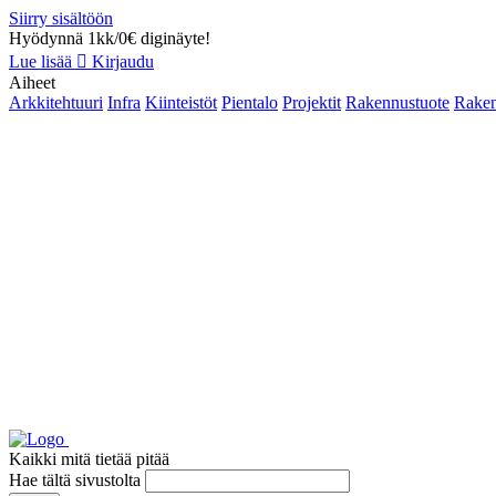
Siirry sisältöön
Hyödynnä 1kk/0€ diginäyte!
Lue lisää
Kirjaudu
Aiheet
Arkkitehtuuri
Infra
Kiinteistöt
Pientalo
Projektit
Rakennustuote
Raken
Kaikki mitä tietää pitää
Hae tältä sivustolta