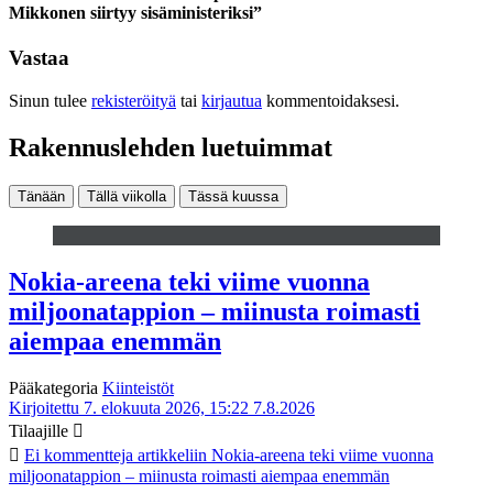
Mikkonen siirtyy sisäministeriksi”
Vastaa
Sinun tulee
rekisteröityä
tai
kirjautua
kommentoidaksesi.
Rakennuslehden luetuimmat
Tänään
Tällä viikolla
Tässä kuussa
Nokia-areena teki viime vuonna
miljoonatappion – miinusta roimasti
aiempaa enemmän
Pääkategoria
Kiinteistöt
Kirjoitettu 7. elokuuta 2026, 15:22
7.8.2026
Tilaajille
Ei kommentteja
artikkeliin Nokia-areena teki viime vuonna
miljoonatappion – miinusta roimasti aiempaa enemmän