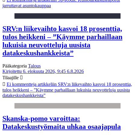
jarruttavat asuntokauppaa
SRV:n liikevaihto kasvoi 18 prosenttia,
tulos heikkeni – ”Käymme parhaillaan
lukuisia neuvotteluja uusista
datakeskushankkeista”
Pääkategoria
Talous
Kirjoitettu 6. elokuuta 2026, 9:45
6.8.2026
Tilaajille
Ei kommentteja
artikkeliin SRV:n liikevaihto kasvoi 18 prosenttia,
tulos heikkeni – ”Käymme parhaillaan lukuisia neuvotteluja uusista
datakeskushankkeista”
Skanska-pomo varoittaa:
Datakeskustyömaita uhkaa osaajapula