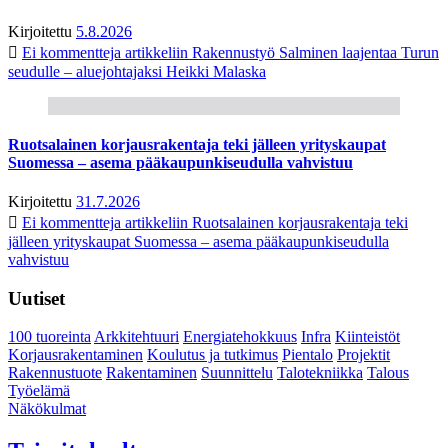
Kirjoitettu
5.8.2026
Ei kommentteja
artikkeliin Rakennustyö Salminen laajentaa Turun
seudulle – aluejohtajaksi Heikki Malaska
Ruotsalainen korjausrakentaja teki jälleen yrityskaupat
Suomessa – asema pääkaupunkiseudulla vahvistuu
Kirjoitettu
31.7.2026
Ei kommentteja
artikkeliin Ruotsalainen korjausrakentaja teki
jälleen yrityskaupat Suomessa – asema pääkaupunkiseudulla
vahvistuu
Uutiset
100 tuoreinta
Arkkitehtuuri
Energiatehokkuus
Infra
Kiinteistöt
Korjausrakentaminen
Koulutus ja tutkimus
Pientalo
Projektit
Rakennustuote
Rakentaminen
Suunnittelu
Talotekniikka
Talous
Työelämä
Näkökulmat