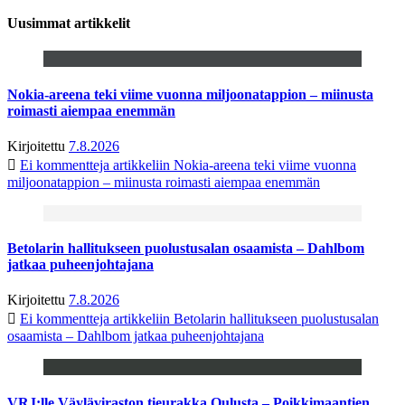
Uusimmat artikkelit
Nokia-areena teki viime vuonna miljoonatappion – miinusta
roimasti aiempaa enemmän
Kirjoitettu
7.8.2026
Ei kommentteja
artikkeliin Nokia-areena teki viime vuonna
miljoonatappion – miinusta roimasti aiempaa enemmän
Betolarin hallitukseen puolustusalan osaamista – Dahlbom
jatkaa puheenjohtajana
Kirjoitettu
7.8.2026
Ei kommentteja
artikkeliin Betolarin hallitukseen puolustusalan
osaamista – Dahlbom jatkaa puheenjohtajana
VRJ:lle Väyläviraston tieurakka Oulusta – Poikkimaantien