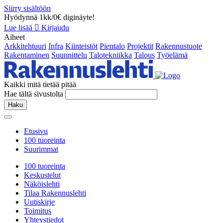
Siirry sisältöön
Hyödynnä 1kk/0€ diginäyte!
Lue lisää
Kirjaudu
Aiheet
Arkkitehtuuri
Infra
Kiinteistöt
Pientalo
Projektit
Rakennustuote
Rakentaminen
Suunnittelu
Talotekniikka
Talous
Työelämä
Kaikki mitä tietää pitää
Hae tältä sivustolta
Haku
Etusivu
100 tuoreinta
Suurimmat
100 tuoreinta
Keskustelut
Näköislehti
Tilaa Rakennuslehti
Uutiskirje
Toimitus
Yhteystiedot