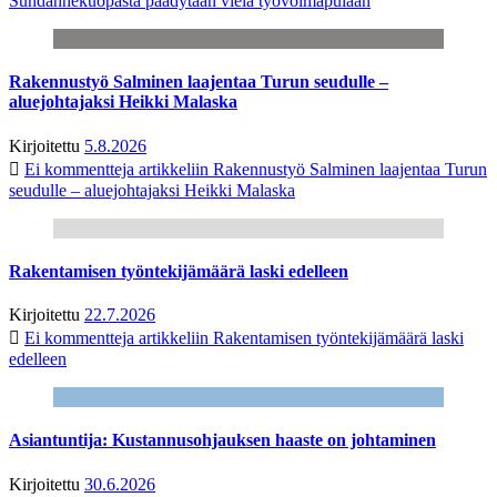
Suhdannekuopasta päädytään vielä työvoimapulaan
Rakennustyö Salminen laajentaa Turun seudulle –
aluejohtajaksi Heikki Malaska
Kirjoitettu
5.8.2026
Ei kommentteja
artikkeliin Rakennustyö Salminen laajentaa Turun
seudulle – aluejohtajaksi Heikki Malaska
Rakentamisen työntekijämäärä laski edelleen
Kirjoitettu
22.7.2026
Ei kommentteja
artikkeliin Rakentamisen työntekijämäärä laski
edelleen
Asiantuntija: Kustannusohjauksen haaste on johtaminen
Kirjoitettu
30.6.2026