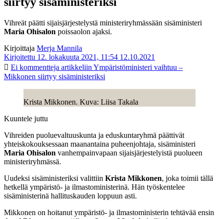
siirtyy sisäministeriksi
Vihreät päätti sijaisjärjestelystä ministeriryhmässään sisäministeri
Maria Ohisalon
poissaolon ajaksi.
Kirjoittaja
Merja Mannila
Kirjoitettu 12. lokakuuta 2021, 11:54
12.10.2021
Ei kommentteja
artikkeliin Ympäristöministeri vaihtuu –
Mikkonen siirtyy sisäministeriksi
Krista Mikkonen. Kuva: Liisa Takala
Kuuntele juttu
Vihreiden puoluevaltuuskunta ja eduskuntaryhmä päättivät
yhteiskokouksessaan maanantaina puheenjohtaja, sisäministeri
Maria Ohisalon
vanhempainvapaan sijaisjärjestelyistä puolueen
ministeriryhmässä.
Uudeksi sisäministeriksi valittiin
Krista Mikkonen
, joka toimii tällä
hetkellä ympäristö- ja ilmastoministerinä. Hän työskentelee
sisäministerinä hallituskauden loppuun asti.
Mikkonen on hoitanut ympäristö- ja ilmastoministerin tehtävää ensin