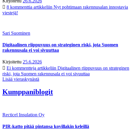
Kirjoitettu
26.6.2026
8 kommenttia
artikkeliin Nyt pohtimaan rakennusalan innostavia
viestejä!
Sari Suominen
Digitaalinen riippuvuus on strateginen riski, jota Suomen
rakennusala ei voi sivuuttaa
Kirjoitettu
25.6.2026
Ei kommentteja
artikkeliin Digitaalinen riippuvuus on strateginen
riski, jota Suomen rakennusala ei voi sivuuttaa
Lisää vieraskynästä
Kumppaniblogit
Recticel Insulation Oy
PIR-katto pitää pintansa kovillakin keleillä