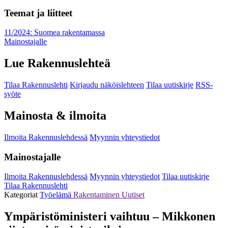
Teemat ja liitteet
11/2024: Suomea rakentamassa
Mainostajalle
Lue Rakennuslehteä
Tilaa Rakennuslehti
Kirjaudu näköislehteen
Tilaa uutiskirje
RSS-
syöte
Mainosta & ilmoita
Ilmoita Rakennuslehdessä
Myynnin yhteystiedot
Mainostajalle
Ilmoita Rakennuslehdessä
Myynnin yhteystiedot
Tilaa uutiskirje
Tilaa Rakennuslehti
Kategoriat
Työelämä
Rakentaminen
Uutiset
Ympäristöministeri vaihtuu – Mikkonen