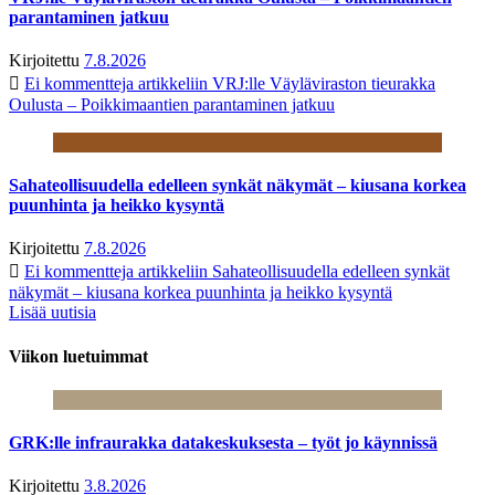
parantaminen jatkuu
Kirjoitettu
7.8.2026
Ei kommentteja
artikkeliin VRJ:lle Väyläviraston tieurakka
Oulusta – Poikkimaantien parantaminen jatkuu
Sahateollisuudella edelleen synkät näkymät – kiusana korkea
puunhinta ja heikko kysyntä
Kirjoitettu
7.8.2026
Ei kommentteja
artikkeliin Sahateollisuudella edelleen synkät
näkymät – kiusana korkea puunhinta ja heikko kysyntä
Lisää uutisia
Viikon luetuimmat
GRK:lle infraurakka datakeskuksesta – työt jo käynnissä
Kirjoitettu
3.8.2026