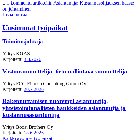
1 kommentti
artikkeliin Asiantuntija: Kustannusohjauksen haaste
on johtaminen
Lisää uutisia
Uusimmat työpaikat
Toimitusjohtaja
Yritys
KOAS
Kirjoitettu
3.8.2026
Vastuusuunnittelija, tietomallintava suunnittelija
Yritys
FCG Finnish Consulting Group Oy
Kirjoitettu
20.7.2026
Rakennuttamisen nuorempi asiantuntija,
yhteistoiminnallisten hankkeiden asiantuntija ja
kustannusasiantuntija
Yritys
Boost Brothers Oy
Kirjoitettu
18.6.2026
Kaikki avoimet työpaikat