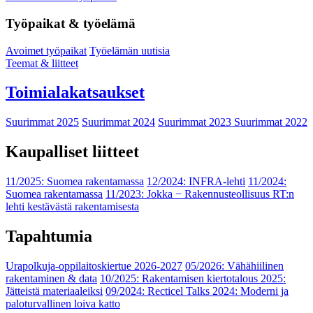
Työpaikat & työelämä
Avoimet työpaikat
Työelämän uutisia
Teemat & liitteet
Toimialakatsaukset
Suurimmat 2025
Suurimmat 2024
Suurimmat 2023
Suurimmat 2022
Kaupalliset liitteet
11/2025: Suomea rakentamassa
12/2024: INFRA-lehti
11/2024:
Suomea rakentamassa
11/2023: Jokka − Rakennusteollisuus RT:n
lehti kestävästä rakentamisesta
Tapahtumia
Urapolkuja-oppilaitoskiertue 2026-2027
05/2026: Vähähiilinen
rakentaminen & data
10/2025: Rakentamisen kiertotalous 2025:
Jätteistä materiaaleiksi
09/2024: Recticel Talks 2024: Moderni ja
paloturvallinen loiva katto