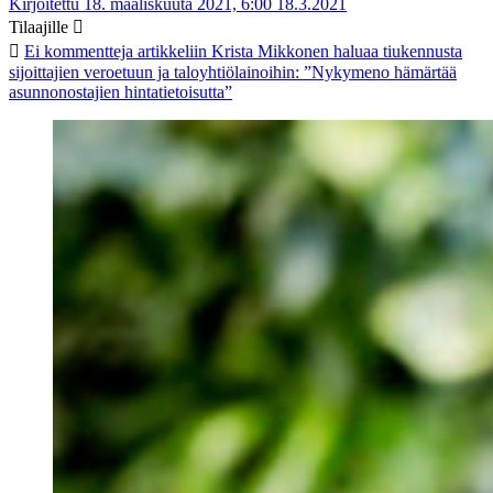
Kirjoitettu 18. maaliskuuta 2021, 6:00
18.3.2021
Tilaajille
Ei kommentteja
artikkeliin Krista Mikkonen haluaa tiukennusta
sijoittajien veroetuun ja taloyhtiölainoihin: ”Nykymeno hämärtää
asunnonostajien hintatietoisutta”