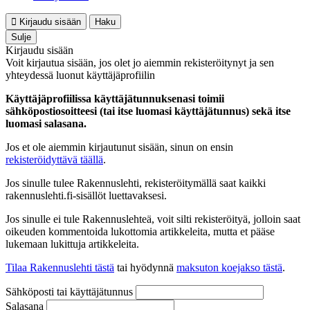
Kirjaudu sisään
Haku
Sulje
Kirjaudu sisään
Voit kirjautua sisään, jos olet jo aiemmin rekisteröitynyt ja sen
yhteydessä luonut käyttäjäprofiilin
Käyttäjäprofiilissa käyttäjätunnuksenasi toimii
sähköpostiosoitteesi (tai itse luomasi käyttäjätunnus) sekä itse
luomasi salasana.
Jos et ole aiemmin kirjautunut sisään, sinun on ensin
rekisteröidyttävä täällä
.
Jos sinulle tulee Rakennuslehti, rekisteröitymällä saat kaikki
rakennuslehti.fi-sisällöt luettavaksesi.
Jos sinulle ei tule Rakennuslehteä, voit silti rekisteröityä, jolloin saat
oikeuden kommentoida lukottomia artikkeleita, mutta et pääse
lukemaan lukittuja artikkeleita.
Tilaa Rakennuslehti tästä
tai hyödynnä
maksuton koejakso tästä
.
Sähköposti tai käyttäjätunnus
Salasana