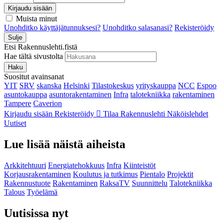
Kirjaudu sisään
Muista minut
Unohditko käyttäjätunnuksesi?
Unohditko salasanasi?
Rekisteröidy
Sulje
Etsi Rakennuslehti.fistä
Hae tältä sivustolta
Haku
Suositut avainsanat
YIT
SRV
skanska
Helsinki
Tilastokeskus
yrityskauppa
NCC
Espoo
asuntokauppa
asuntorakentaminen
Infra
talotekniikka
rakentaminen
Tampere
Caverion
Kirjaudu sisään
Rekisteröidy
Tilaa Rakennuslehti
Näköislehdet
Uutiset
Lue lisää näistä aiheista
Arkkitehtuuri
Energiatehokkuus
Infra
Kiinteistöt
Korjausrakentaminen
Koulutus ja tutkimus
Pientalo
Projektit
Rakennustuote
Rakentaminen
RaksaTV
Suunnittelu
Talotekniikka
Talous
Työelämä
Uutisissa nyt