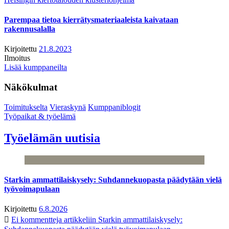
Parempaa tietoa kierrätysmateriaaleista kaivataan
rakennusalalla
Kirjoitettu
21.8.2023
Ilmoitus
Lisää kumppaneilta
Näkökulmat
Toimitukselta
Vieraskynä
Kumppaniblogit
Työpaikat & työelämä
Työelämän uutisia
Starkin ammattilaiskysely: Suhdannekuopasta päädytään vielä
työvoimapulaan
Kirjoitettu
6.8.2026
Ei kommentteja
artikkeliin Starkin ammattilaiskysely: