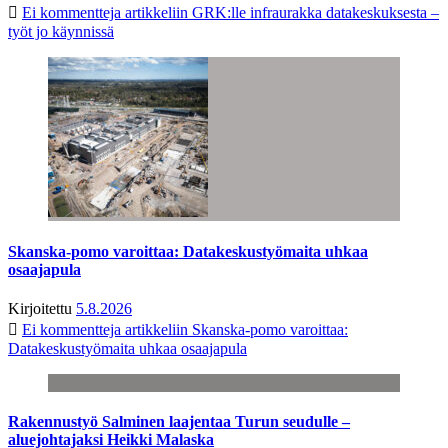
Ei kommentteja
artikkeliin GRK:lle infraurakka datakeskuksesta –
työt jo käynnissä
Skanska-pomo varoittaa: Datakeskustyömaita uhkaa
osaajapula
Kirjoitettu
5.8.2026
Ei kommentteja
artikkeliin Skanska-pomo varoittaa:
Datakeskustyömaita uhkaa osaajapula
Rakennustyö Salminen laajentaa Turun seudulle –
aluejohtajaksi Heikki Malaska