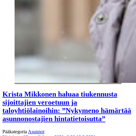
Krista Mikkonen haluaa tiukennusta
sijoittajien veroetuun ja
taloyhtiölainoihin: ”Nykymeno hämärtää
asunnonostajien hintatietoisutta”
Pääkategoria
Asunnot