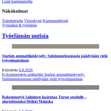
Lisää kumppaneilta
Näkökulmat
Toimitukselta
Vieraskynä
Kumppaniblogit
Työpaikat & työelämä
Työelämän uutisia
Starkin ammattilaiskysely: Suhdannekuopasta päädytään vielä
työvoimapulaan
Kirjoitettu
6.8.2026
Ei kommentteja
artikkeliin Starkin ammattilaiskysely:
Suhdannekuopasta päädytään vielä työvoimapulaan
Rakennustyö Salminen laajentaa Turun seudulle –
aluejohtajaksi Heikki Malaska