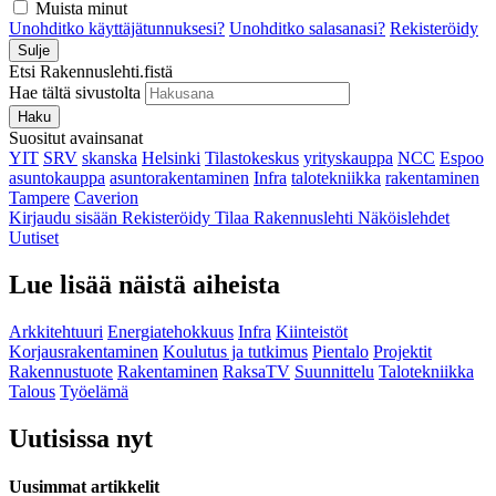
Muista minut
Unohditko käyttäjätunnuksesi?
Unohditko salasanasi?
Rekisteröidy
Sulje
Etsi Rakennuslehti.fistä
Hae tältä sivustolta
Haku
Suositut avainsanat
YIT
SRV
skanska
Helsinki
Tilastokeskus
yrityskauppa
NCC
Espoo
asuntokauppa
asuntorakentaminen
Infra
talotekniikka
rakentaminen
Tampere
Caverion
Kirjaudu sisään
Rekisteröidy
Tilaa Rakennuslehti
Näköislehdet
Uutiset
Lue lisää näistä aiheista
Arkkitehtuuri
Energiatehokkuus
Infra
Kiinteistöt
Korjausrakentaminen
Koulutus ja tutkimus
Pientalo
Projektit
Rakennustuote
Rakentaminen
RaksaTV
Suunnittelu
Talotekniikka
Talous
Työelämä
Uutisissa nyt
Uusimmat artikkelit