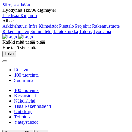
Siirry sisältöön
Hyödynnä 1kk/0€ diginäyte!
Lue lisää
Kirjaudu
Aiheet
Arkkitehtuuri
Infra
Kiinteistöt
Pientalo
Projektit
Rakennustuote
Rakentaminen
Suunnittelu
Talotekniikka
Talous
Työelämä
Kaikki mitä tietää pitää
Hae tältä sivustolta
Haku
Etusivu
100 tuoreinta
Suurimmat
100 tuoreinta
Keskustelut
Näköislehti
Tilaa Rakennuslehti
Uutiskirje
Toimitus
Yhteystiedot