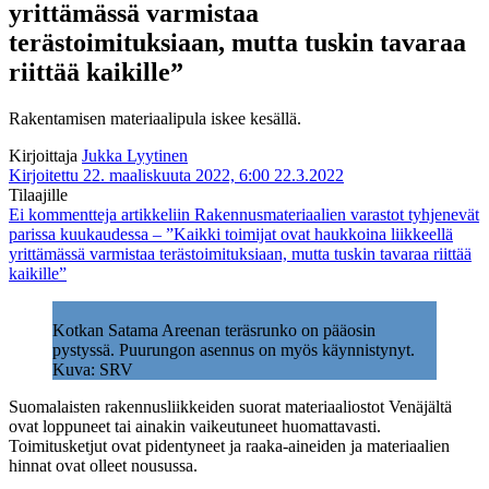
yrittämässä varmistaa
terästoimituksiaan, mutta tuskin tavaraa
riittää kaikille”
Rakentamisen materiaalipula iskee kesällä.
Kirjoittaja
Jukka Lyytinen
Kirjoitettu 22. maaliskuuta 2022, 6:00
22.3.2022
Tilaajille
Ei kommentteja
artikkeliin Rakennusmateriaalien varastot tyhjenevät
parissa kuukaudessa – ”Kaikki toimijat ovat haukkoina liikkeellä
yrittämässä varmistaa terästoimituksiaan, mutta tuskin tavaraa riittää
kaikille”
Kotkan Satama Areenan teräsrunko on pääosin
pystyssä. Puurungon asennus on myös käynnistynyt.
Kuva: SRV
Suomalaisten rakennusliikkeiden suorat materiaaliostot Venäjältä
ovat loppuneet tai ainakin vaikeutuneet huomattavasti.
Toimitusketjut ovat pidentyneet ja raaka-aineiden ja materiaalien
hinnat ovat olleet nousussa.