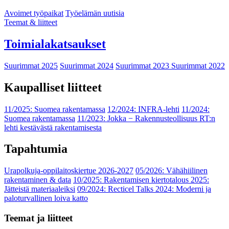
Avoimet työpaikat
Työelämän uutisia
Teemat & liitteet
Toimialakatsaukset
Suurimmat 2025
Suurimmat 2024
Suurimmat 2023
Suurimmat 2022
Kaupalliset liitteet
11/2025: Suomea rakentamassa
12/2024: INFRA-lehti
11/2024:
Suomea rakentamassa
11/2023: Jokka − Rakennusteollisuus RT:n
lehti kestävästä rakentamisesta
Tapahtumia
Urapolkuja-oppilaitoskiertue 2026-2027
05/2026: Vähähiilinen
rakentaminen & data
10/2025: Rakentamisen kiertotalous 2025:
Jätteistä materiaaleiksi
09/2024: Recticel Talks 2024: Moderni ja
paloturvallinen loiva katto
Teemat ja liitteet