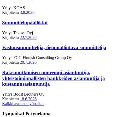
Yritys
KOAS
Kirjoitettu
3.8.2026
Suunnittelupäällikkö
Yritys
Tekova Oyj
Kirjoitettu
22.7.2026
Vastuusuunnittelija, tietomallintava suunnittelija
Yritys
FCG Finnish Consulting Group Oy
Kirjoitettu
20.7.2026
Rakennuttamisen nuorempi asiantuntija,
yhteistoiminnallisten hankkeiden asiantuntija ja
kustannusasiantuntija
Yritys
Boost Brothers Oy
Kirjoitettu
18.6.2026
Kaikki avoimet työpaikat
Työpaikat & työelämä