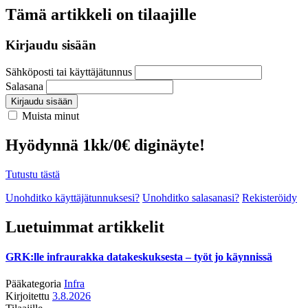
Tämä artikkeli on tilaajille
Kirjaudu sisään
Sähköposti tai käyttäjätunnus
Salasana
Kirjaudu sisään
Muista minut
Hyödynnä 1kk/0€ diginäyte!
Tutustu tästä
Unohditko käyttäjätunnuksesi?
Unohditko salasanasi?
Rekisteröidy
Luetuimmat artikkelit
GRK:lle infraurakka datakeskuksesta – työt jo käynnissä
Pääkategoria
Infra
Kirjoitettu
3.8.2026