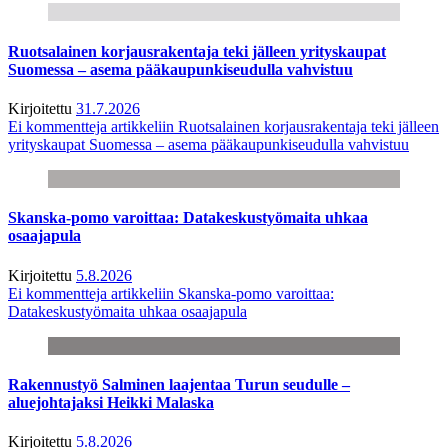
Ruotsalainen korjausrakentaja teki jälleen yrityskaupat
Suomessa – asema pääkaupunkiseudulla vahvistuu
Kirjoitettu
31.7.2026
Ei kommentteja
artikkeliin Ruotsalainen korjausrakentaja teki jälleen
yrityskaupat Suomessa – asema pääkaupunkiseudulla vahvistuu
Skanska-pomo varoittaa: Datakeskustyömaita uhkaa
osaajapula
Kirjoitettu
5.8.2026
Ei kommentteja
artikkeliin Skanska-pomo varoittaa:
Datakeskustyömaita uhkaa osaajapula
Rakennustyö Salminen laajentaa Turun seudulle –
aluejohtajaksi Heikki Malaska
Kirjoitettu
5.8.2026