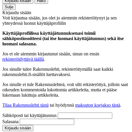
Kirjaudu sisään
Haku
Sulje
Kirjaudu sisään
Voit kirjautua sisään, jos olet jo aiemmin rekisteröitynyt ja sen
yhteydessä luonut käyttäjäprofiilin
Käyttäjäprofiilissa käyttäjätunnuksenasi toimii
sähköpostiosoitteesi (tai itse luomasi käyttäjätunnus) sekä itse
luomasi salasana.
Jos et ole aiemmin kirjautunut sisään, sinun on ensin
rekisteröidyttävä täällä
.
Jos sinulle tulee Rakennuslehti, rekisteröitymällä saat kaikki
rakennuslehti.fi-sisällöt luettavaksesi.
Jos sinulle ei tule Rakennuslehteä, voit silti rekisteröityä, jolloin saat
oikeuden kommentoida lukottomia artikkeleita, mutta et pääse
lukemaan lukittuja artikkeleita.
Tilaa Rakennuslehti tästä
tai hyödynnä
maksuton koejakso tästä
.
Sähköposti tai käyttäjätunnus
Salasana
Kirjaudu sisään