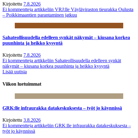
Kirjoitettu
7.8.2026
Ei kommentteja
artikkeliin VRJ:lle Väyläviraston tieurakka Oulusta
– Poikkimaantien parantaminen jatkuu
Sahateollisuudella edelleen synkät näkymät – kiusana korkea
puunhinta ja heikko kysyntä
Kirjoitettu
7.8.2026
Ei kommentteja
artikkeliin Sahateollisuudella edelleen synkät
näkymät – kiusana korkea puunhinta ja heikko kysyntä
Lisää uutisia
Viikon luetuimmat
GRK:lle infraurakka datakeskuksesta – työt jo käynnissä
Kirjoitettu
3.8.2026
Ei kommentteja
artikkeliin GRK:lle infraurakka datakeskuksesta –
työt jo käynnissä