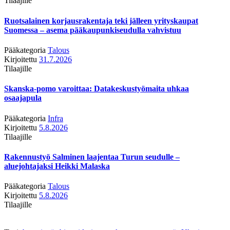
Tilaajille
Ruotsalainen korjausrakentaja teki jälleen yrityskaupat
Suomessa – asema pääkaupunkiseudulla vahvistuu
Pääkategoria
Talous
Kirjoitettu
31.7.2026
Tilaajille
Skanska-pomo varoittaa: Datakeskustyömaita uhkaa
osaajapula
Pääkategoria
Infra
Kirjoitettu
5.8.2026
Tilaajille
Rakennustyö Salminen laajentaa Turun seudulle –
aluejohtajaksi Heikki Malaska
Pääkategoria
Talous
Kirjoitettu
5.8.2026
Tilaajille