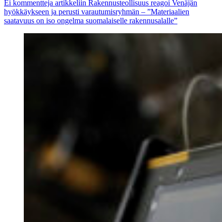
Ei kommentteja
artikkeliin Rakennusteollisuus reagoi Venäjän
hyökkäykseen ja perusti varautumisryhmän – ”Materiaalien
saatavuus on iso ongelma suomalaiselle rakennusalalle”