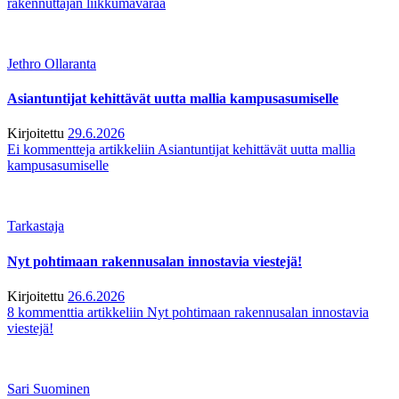
rakennuttajan liikkumavaraa
Jethro Ollaranta
Asiantuntijat kehittävät uutta mallia kampusasumiselle
Kirjoitettu
29.6.2026
Ei kommentteja
artikkeliin Asiantuntijat kehittävät uutta mallia
kampusasumiselle
Tarkastaja
Nyt pohtimaan rakennusalan innostavia viestejä!
Kirjoitettu
26.6.2026
8 kommenttia
artikkeliin Nyt pohtimaan rakennusalan innostavia
viestejä!
Sari Suominen