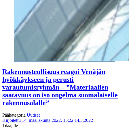
Rakennusteollisuus reagoi Venäjän
hyökkäykseen ja perusti
varautumisryhmän – ”Materiaalien
saatavuus on iso ongelma suomalaiselle
rakennusalalle”
Pääkategoria
Uutiset
Kirjoitettu 14. maaliskuuta 2022, 15:22
14.3.2022
Tilaajille