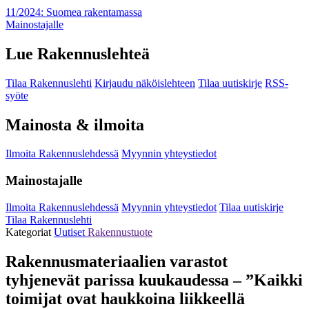
11/2024: Suomea rakentamassa
Mainostajalle
Lue Rakennuslehteä
Tilaa Rakennuslehti
Kirjaudu näköislehteen
Tilaa uutiskirje
RSS-
syöte
Mainosta & ilmoita
Ilmoita Rakennuslehdessä
Myynnin yhteystiedot
Mainostajalle
Ilmoita Rakennuslehdessä
Myynnin yhteystiedot
Tilaa uutiskirje
Tilaa Rakennuslehti
Kategoriat
Uutiset
Rakennustuote
Rakennusmateriaalien varastot
tyhjenevät parissa kuukaudessa – ”Kaikki
toimijat ovat haukkoina liikkeellä