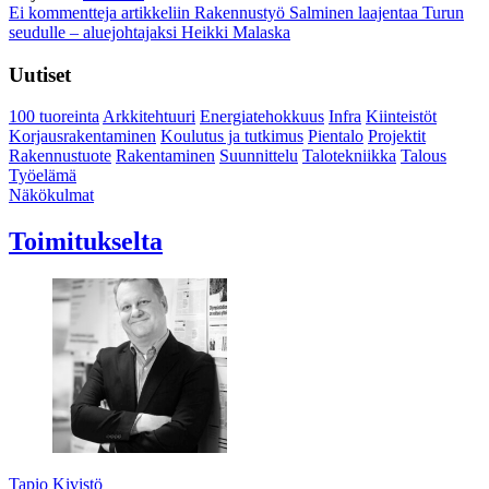
Ei kommentteja
artikkeliin Rakennustyö Salminen laajentaa Turun
seudulle – aluejohtajaksi Heikki Malaska
Uutiset
100 tuoreinta
Arkkitehtuuri
Energiatehokkuus
Infra
Kiinteistöt
Korjausrakentaminen
Koulutus ja tutkimus
Pientalo
Projektit
Rakennustuote
Rakentaminen
Suunnittelu
Talotekniikka
Talous
Työelämä
Näkökulmat
Toimitukselta
Tapio Kivistö