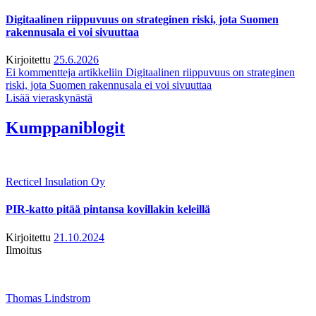
Digitaalinen riippuvuus on strateginen riski, jota Suomen
rakennusala ei voi sivuuttaa
Kirjoitettu
25.6.2026
Ei kommentteja
artikkeliin Digitaalinen riippuvuus on strateginen
riski, jota Suomen rakennusala ei voi sivuuttaa
Lisää vieraskynästä
Kumppaniblogit
Recticel Insulation Oy
PIR-katto pitää pintansa kovillakin keleillä
Kirjoitettu
21.10.2024
Ilmoitus
Thomas Lindstrom