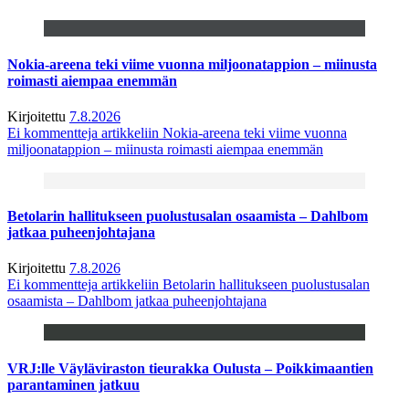
Nokia-areena teki viime vuonna miljoonatappion – miinusta
roimasti aiempaa enemmän
Kirjoitettu
7.8.2026
Ei kommentteja
artikkeliin Nokia-areena teki viime vuonna
miljoonatappion – miinusta roimasti aiempaa enemmän
Betolarin hallitukseen puolustusalan osaamista – Dahlbom
jatkaa puheenjohtajana
Kirjoitettu
7.8.2026
Ei kommentteja
artikkeliin Betolarin hallitukseen puolustusalan
osaamista – Dahlbom jatkaa puheenjohtajana
VRJ:lle Väyläviraston tieurakka Oulusta – Poikkimaantien
parantaminen jatkuu