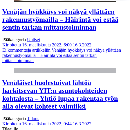
Venäjän hyökkäys voi näkyä yllättäen
rakennustyömailla – Häirintä voi estää
sentin tarkan mittaustoiminnan
Pääkategoria
Uutiset
Kirjoitettu 16. maaliskuuta 2022, 6:00
16.3.2022
Ei kommentteja
artikkeliin Venäjän hyökkäys voi näkyä yllättäen
rakennustyömailla – Häirintä voi estää sentin tarkan
mittaustoiminnan
Venäläiset huolestuivat lähtöä
harkitsevan YIT:n asuntokohteiden
kohtalosta – Yhtiö lupaa rakentaa työn
alla olevat kohteet valmiiksi
Pääkategoria
Talous
Kirjoitettu 16. maaliskuuta 2022, 9:44
16.3.2022
Tilaajille