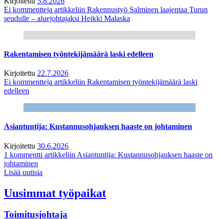
Kirjoitettu
5.8.2026
Ei kommentteja
artikkeliin Rakennustyö Salminen laajentaa Turun
seudulle – aluejohtajaksi Heikki Malaska
Rakentamisen työntekijämäärä laski edelleen
Kirjoitettu
22.7.2026
Ei kommentteja
artikkeliin Rakentamisen työntekijämäärä laski
edelleen
Asiantuntija: Kustannusohjauksen haaste on johtaminen
Kirjoitettu
30.6.2026
1 kommentti
artikkeliin Asiantuntija: Kustannusohjauksen haaste on
johtaminen
Lisää uutisia
Uusimmat työpaikat
Toimitusjohtaja