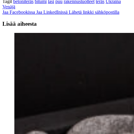
Tagit
betoniteräs
bitumi
lasi
puu
rakennustuotteet
teräs
Ukraina
Venäjä
Jaa Facebookissa
Jaa LinkedInissä
Lähetä linkki sähköpostilla
Lisää aiheesta