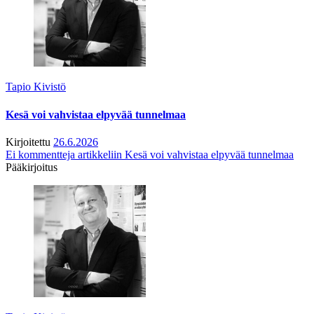
Tapio Kivistö
Kesä voi vahvistaa elpyvää tunnelmaa
Kirjoitettu
26.6.2026
Ei kommentteja
artikkeliin Kesä voi vahvistaa elpyvää tunnelmaa
Pääkirjoitus