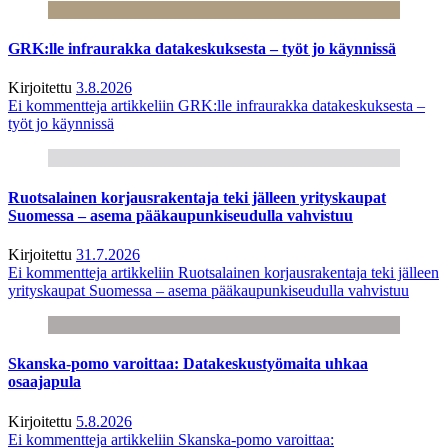
GRK:lle infraurakka datakeskuksesta – työt jo käynnissä
Kirjoitettu
3.8.2026
Ei kommentteja
artikkeliin GRK:lle infraurakka datakeskuksesta –
työt jo käynnissä
Ruotsalainen korjausrakentaja teki jälleen yrityskaupat
Suomessa – asema pääkaupunkiseudulla vahvistuu
Kirjoitettu
31.7.2026
Ei kommentteja
artikkeliin Ruotsalainen korjausrakentaja teki jälleen
yrityskaupat Suomessa – asema pääkaupunkiseudulla vahvistuu
Skanska-pomo varoittaa: Datakeskustyömaita uhkaa
osaajapula
Kirjoitettu
5.8.2026
Ei kommentteja
artikkeliin Skanska-pomo varoittaa: