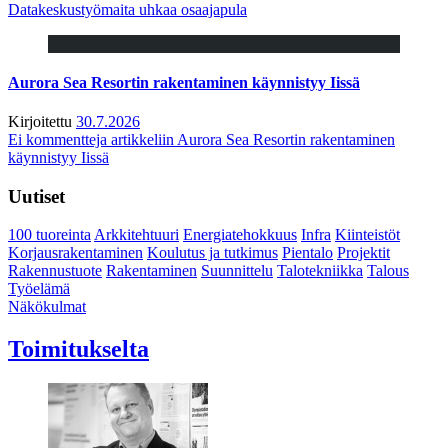
Datakeskustyömaita uhkaa osaajapula
Aurora Sea Resortin rakentaminen käynnistyy Iissä
Kirjoitettu
30.7.2026
Ei kommentteja
artikkeliin Aurora Sea Resortin rakentaminen
käynnistyy Iissä
Uutiset
100 tuoreinta
Arkkitehtuuri
Energiatehokkuus
Infra
Kiinteistöt
Korjausrakentaminen
Koulutus ja tutkimus
Pientalo
Projektit
Rakennustuote
Rakentaminen
Suunnittelu
Talotekniikka
Talous
Työelämä
Näkökulmat
Toimitukselta