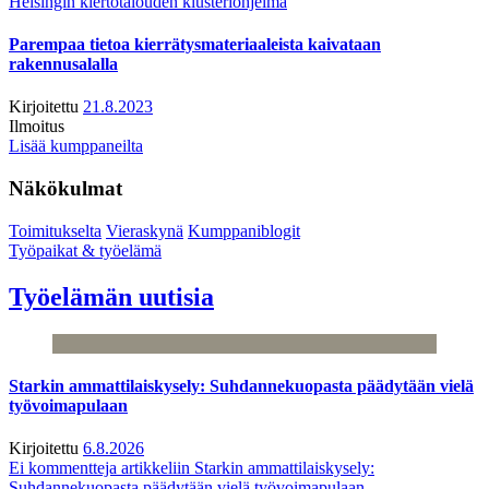
Helsingin kiertotalouden klusteriohjelma
Parempaa tietoa kierrätysmateriaaleista kaivataan
rakennusalalla
Kirjoitettu
21.8.2023
Ilmoitus
Lisää kumppaneilta
Näkökulmat
Toimitukselta
Vieraskynä
Kumppaniblogit
Työpaikat & työelämä
Työelämän uutisia
Starkin ammattilaiskysely: Suhdannekuopasta päädytään vielä
työvoimapulaan
Kirjoitettu
6.8.2026
Ei kommentteja
artikkeliin Starkin ammattilaiskysely:
Suhdannekuopasta päädytään vielä työvoimapulaan