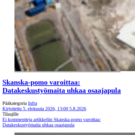
Skanska-pomo varoittaa:
Datakeskustyömaita uhkaa osaajapula
Pääkategoria
Infra
Kirjoitettu 5. elokuuta 2026, 13:00
5.8.2026
Tilaajille
Ei kommentteja
artikkeliin Skanska-pomo varoittaa:
Datakeskustyömaita uhkaa osaajapula