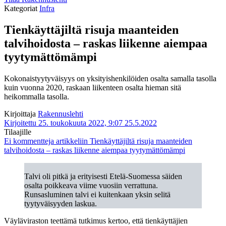
Kategoriat
Infra
Tienkäyttäjiltä risuja maanteiden
talvihoidosta – raskas liikenne aiempaa
tyytymättömämpi
Kokonaistyytyväisyys on yksityishenkilöiden osalta samalla tasolla
kuin vuonna 2020, raskaan liikenteen osalta hieman sitä
heikommalla tasolla.
Kirjoittaja
Rakennuslehti
Kirjoitettu 25. toukokuuta 2022, 9:07
25.5.2022
Tilaajille
Ei kommentteja
artikkeliin Tienkäyttäjiltä risuja maanteiden
talvihoidosta – raskas liikenne aiempaa tyytymättömämpi
Talvi oli pitkä ja erityisesti Etelä-Suomessa säiden
osalta poikkeava viime vuosiin verrattuna.
Runsasluminen talvi ei kuitenkaan yksin selitä
tyytyväisyyden laskua.
Väyläviraston teettämä tutkimus kertoo, että tienkäyttäjien