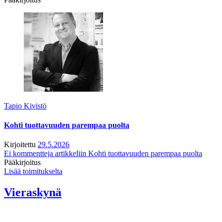
Tapio Kivistö
Kohti tuottavuuden parempaa puolta
Kirjoitettu
29.5.2026
Ei kommentteja
artikkeliin Kohti tuottavuuden parempaa puolta
Pääkirjoitus
Lisää toimitukselta
Vieraskynä