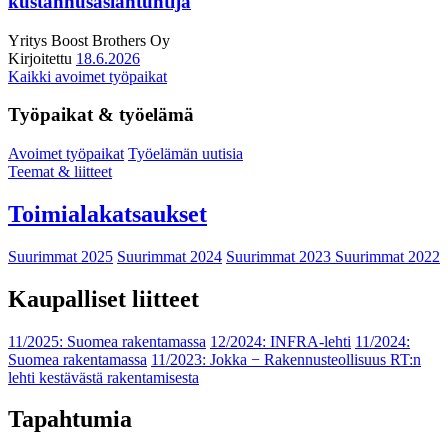
kustannusasiantuntija
Yritys
Boost Brothers Oy
Kirjoitettu
18.6.2026
Kaikki avoimet työpaikat
Työpaikat & työelämä
Avoimet työpaikat
Työelämän uutisia
Teemat & liitteet
Toimialakatsaukset
Suurimmat 2025
Suurimmat 2024
Suurimmat 2023
Suurimmat 2022
Kaupalliset liitteet
11/2025: Suomea rakentamassa
12/2024: INFRA-lehti
11/2024:
Suomea rakentamassa
11/2023: Jokka − Rakennusteollisuus RT:n
lehti kestävästä rakentamisesta
Tapahtumia