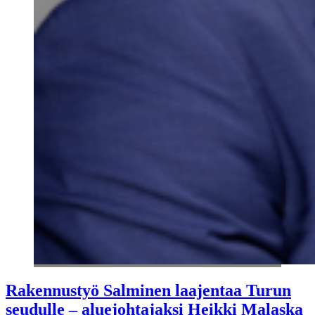
Rakennustyö Salminen laajentaa Turun
seudulle – aluejohtajaksi Heikki Malaska