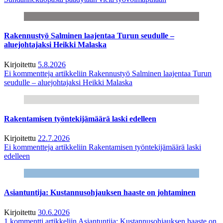
Rakennustyö Salminen laajentaa Turun seudulle –
aluejohtajaksi Heikki Malaska
Kirjoitettu
5.8.2026
Ei kommentteja
artikkeliin Rakennustyö Salminen laajentaa Turun
seudulle – aluejohtajaksi Heikki Malaska
Rakentamisen työntekijämäärä laski edelleen
Kirjoitettu
22.7.2026
Ei kommentteja
artikkeliin Rakentamisen työntekijämäärä laski
edelleen
Asiantuntija: Kustannusohjauksen haaste on johtaminen
Kirjoitettu
30.6.2026
1 kommentti
artikkeliin Asiantuntija: Kustannusohjauksen haaste on