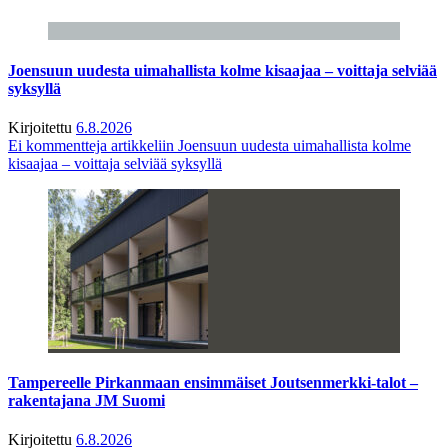
Joensuun uudesta uimahallista kolme kisaajaa – voittaja selviää
syksyllä
Kirjoitettu
6.8.2026
Ei kommentteja
artikkeliin Joensuun uudesta uimahallista kolme
kisaajaa – voittaja selviää syksyllä
Tampereelle Pirkanmaan ensimmäiset Joutsenmerkki-talot –
rakentajana JM Suomi
Kirjoitettu
6.8.2026