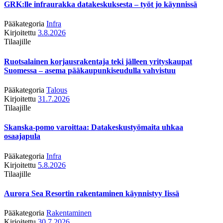
GRK:lle infraurakka datakeskuksesta – työt jo käynnissä
Pääkategoria
Infra
Kirjoitettu
3.8.2026
Tilaajille
Ruotsalainen korjausrakentaja teki jälleen yrityskaupat
Suomessa – asema pääkaupunkiseudulla vahvistuu
Pääkategoria
Talous
Kirjoitettu
31.7.2026
Tilaajille
Skanska-pomo varoittaa: Datakeskustyömaita uhkaa
osaajapula
Pääkategoria
Infra
Kirjoitettu
5.8.2026
Tilaajille
Aurora Sea Resortin rakentaminen käynnistyy Iissä
Pääkategoria
Rakentaminen
Kirjoitettu
30.7.2026