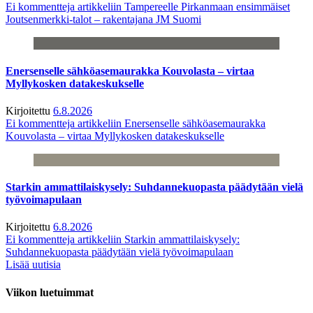
Ei kommentteja
artikkeliin Tampereelle Pirkanmaan ensimmäiset
Joutsenmerkki-talot – rakentajana JM Suomi
Enersenselle sähköasemaurakka Kouvolasta – virtaa
Myllykosken datakeskukselle
Kirjoitettu
6.8.2026
Ei kommentteja
artikkeliin Enersenselle sähköasemaurakka
Kouvolasta – virtaa Myllykosken datakeskukselle
Starkin ammattilaiskysely: Suhdannekuopasta päädytään vielä
työvoimapulaan
Kirjoitettu
6.8.2026
Ei kommentteja
artikkeliin Starkin ammattilaiskysely:
Suhdannekuopasta päädytään vielä työvoimapulaan
Lisää uutisia
Viikon luetuimmat