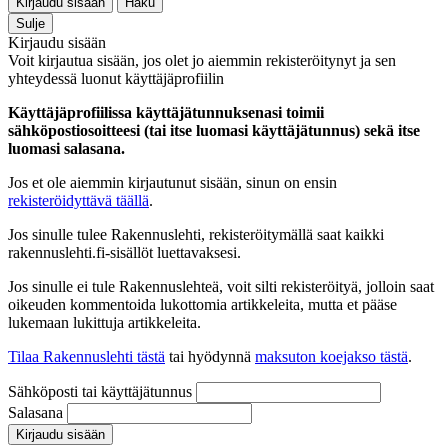
Kirjaudu sisään
Haku
Sulje
Kirjaudu sisään
Voit kirjautua sisään, jos olet jo aiemmin rekisteröitynyt ja sen
yhteydessä luonut käyttäjäprofiilin
Käyttäjäprofiilissa käyttäjätunnuksenasi toimii
sähköpostiosoitteesi (tai itse luomasi käyttäjätunnus) sekä itse
luomasi salasana.
Jos et ole aiemmin kirjautunut sisään, sinun on ensin
rekisteröidyttävä täällä
.
Jos sinulle tulee Rakennuslehti, rekisteröitymällä saat kaikki
rakennuslehti.fi-sisällöt luettavaksesi.
Jos sinulle ei tule Rakennuslehteä, voit silti rekisteröityä, jolloin saat
oikeuden kommentoida lukottomia artikkeleita, mutta et pääse
lukemaan lukittuja artikkeleita.
Tilaa Rakennuslehti tästä
tai hyödynnä
maksuton koejakso tästä
.
Sähköposti tai käyttäjätunnus
Salasana
Kirjaudu sisään