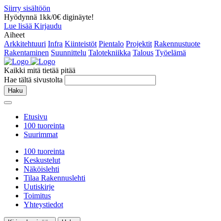
Siirry sisältöön
Hyödynnä 1kk/0€ diginäyte!
Lue lisää
Kirjaudu
Aiheet
Arkkitehtuuri
Infra
Kiinteistöt
Pientalo
Projektit
Rakennustuote
Rakentaminen
Suunnittelu
Talotekniikka
Talous
Työelämä
Kaikki mitä tietää pitää
Hae tältä sivustolta
Haku
Etusivu
100 tuoreinta
Suurimmat
100 tuoreinta
Keskustelut
Näköislehti
Tilaa Rakennuslehti
Uutiskirje
Toimitus
Yhteystiedot