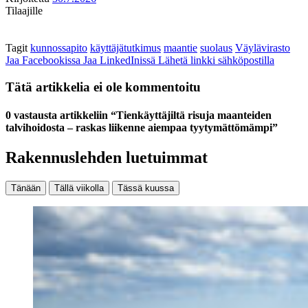
Tilaajille
Tagit
kunnossapito
käyttäjätutkimus
maantie
suolaus
Väylävirasto
Jaa Facebookissa
Jaa LinkedInissä
Lähetä linkki sähköpostilla
Tätä artikkelia ei ole kommentoitu
0 vastausta artikkeliin “Tienkäyttäjiltä risuja maanteiden
talvihoidosta – raskas liikenne aiempaa tyytymättömämpi”
Rakennuslehden luetuimmat
Tänään
Tällä viikolla
Tässä kuussa