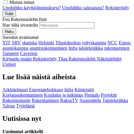
Muista minut
Unohditko käyttäjätunnuksesi?
Unohditko salasanasi?
Rekisteröidy
Sulje
Etsi Rakennuslehti.fistä
Hae tältä sivustolta
Haku
Suositut avainsanat
YIT
SRV
skanska
Helsinki
Tilastokeskus
yrityskauppa
NCC
Espoo
asuntokauppa
asuntorakentaminen
Infra
talotekniikka
rakentaminen
Tampere
Caverion
Kirjaudu sisään
Rekisteröidy
Tilaa Rakennuslehti
Näköislehdet
Uutiset
Lue lisää näistä aiheista
Arkkitehtuuri
Energiatehokkuus
Infra
Kiinteistöt
Korjausrakentaminen
Koulutus ja tutkimus
Pientalo
Projektit
Rakennustuote
Rakentaminen
RaksaTV
Suunnittelu
Talotekniikka
Talous
Työelämä
Uutisissa nyt
Uusimmat artikkelit