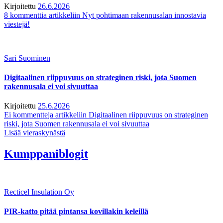
Kirjoitettu
26.6.2026
8 kommenttia
artikkeliin Nyt pohtimaan rakennusalan innostavia
viestejä!
Sari Suominen
Digitaalinen riippuvuus on strateginen riski, jota Suomen
rakennusala ei voi sivuuttaa
Kirjoitettu
25.6.2026
Ei kommentteja
artikkeliin Digitaalinen riippuvuus on strateginen
riski, jota Suomen rakennusala ei voi sivuuttaa
Lisää vieraskynästä
Kumppaniblogit
Recticel Insulation Oy
PIR-katto pitää pintansa kovillakin keleillä