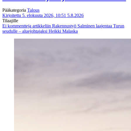
Pääkategoria
Talous
Kirjoitettu 5. elokuuta 2026, 10:51
5.8.2026
Tilaajille
Ei kommentteja
artikkeliin Rakennustyö Salminen laajentaa Turun
seudulle – aluejohtajaksi Heikki Malaska