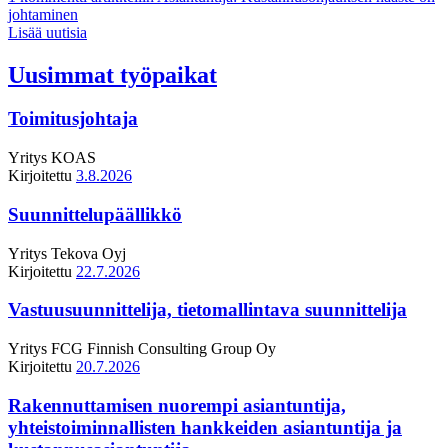
johtaminen
Lisää uutisia
Uusimmat työpaikat
Toimitusjohtaja
Yritys
KOAS
Kirjoitettu
3.8.2026
Suunnittelupäällikkö
Yritys
Tekova Oyj
Kirjoitettu
22.7.2026
Vastuusuunnittelija, tietomallintava suunnittelija
Yritys
FCG Finnish Consulting Group Oy
Kirjoitettu
20.7.2026
Rakennuttamisen nuorempi asiantuntija,
yhteistoiminnallisten hankkeiden asiantuntija ja