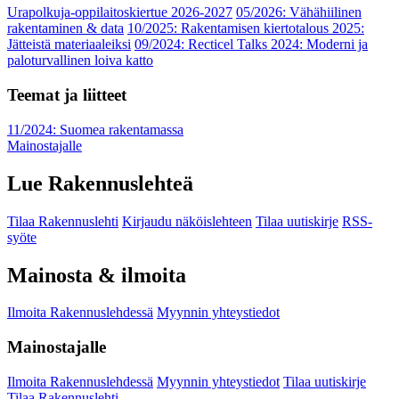
Urapolkuja-oppilaitoskiertue 2026-2027
05/2026: Vähähiilinen
rakentaminen & data
10/2025: Rakentamisen kiertotalous 2025:
Jätteistä materiaaleiksi
09/2024: Recticel Talks 2024: Moderni ja
paloturvallinen loiva katto
Teemat ja liitteet
11/2024: Suomea rakentamassa
Mainostajalle
Lue Rakennuslehteä
Tilaa Rakennuslehti
Kirjaudu näköislehteen
Tilaa uutiskirje
RSS-
syöte
Mainosta & ilmoita
Ilmoita Rakennuslehdessä
Myynnin yhteystiedot
Mainostajalle
Ilmoita Rakennuslehdessä
Myynnin yhteystiedot
Tilaa uutiskirje
Tilaa Rakennuslehti