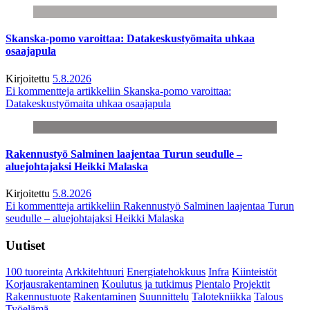
Skanska-pomo varoittaa: Datakeskustyömaita uhkaa
osaajapula
Kirjoitettu
5.8.2026
Ei kommentteja
artikkeliin Skanska-pomo varoittaa:
Datakeskustyömaita uhkaa osaajapula
Rakennustyö Salminen laajentaa Turun seudulle –
aluejohtajaksi Heikki Malaska
Kirjoitettu
5.8.2026
Ei kommentteja
artikkeliin Rakennustyö Salminen laajentaa Turun
seudulle – aluejohtajaksi Heikki Malaska
Uutiset
100 tuoreinta
Arkkitehtuuri
Energiatehokkuus
Infra
Kiinteistöt
Korjausrakentaminen
Koulutus ja tutkimus
Pientalo
Projektit
Rakennustuote
Rakentaminen
Suunnittelu
Talotekniikka
Talous
Työelämä