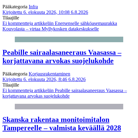
Pääkategoria
Infra
Kirjoitettu 6. elokuuta 2026, 10:08
6.8.2026
Tilaajille
Ei kommentteja
artikkeliin Enersenselle sähköasemaurakka
Kouvolasta – virtaa Myllykosken datakeskukselle
Peabille sairaalasaneeraus Vaasassa –
korjattavana arvokas suojelukohde
Pääkategoria
Korjausrakentaminen
Kirjoitettu 6. elokuuta 2026, 8:46
6.8.2026
Tilaajille
Ei kommentteja
artikkeliin Peabille sairaalasaneeraus Vaasassa –
korjattavana arvokas suojelukohde
Skanska rakentaa monitoimitalon
Tampereelle – valmista keväällä 2028