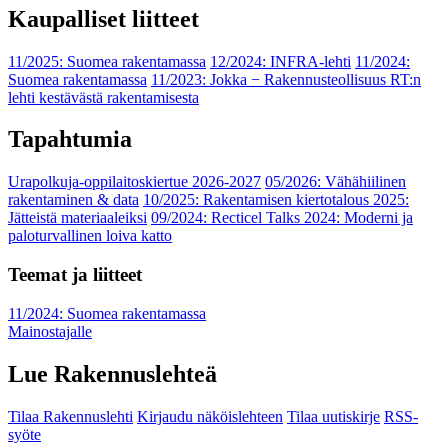
Kaupalliset liitteet
11/2025: Suomea rakentamassa
12/2024: INFRA-lehti
11/2024:
Suomea rakentamassa
11/2023: Jokka − Rakennusteollisuus RT:n
lehti kestävästä rakentamisesta
Tapahtumia
Urapolkuja-oppilaitoskiertue 2026-2027
05/2026: Vähähiilinen
rakentaminen & data
10/2025: Rakentamisen kiertotalous 2025:
Jätteistä materiaaleiksi
09/2024: Recticel Talks 2024: Moderni ja
paloturvallinen loiva katto
Teemat ja liitteet
11/2024: Suomea rakentamassa
Mainostajalle
Lue Rakennuslehteä
Tilaa Rakennuslehti
Kirjaudu näköislehteen
Tilaa uutiskirje
RSS-
syöte