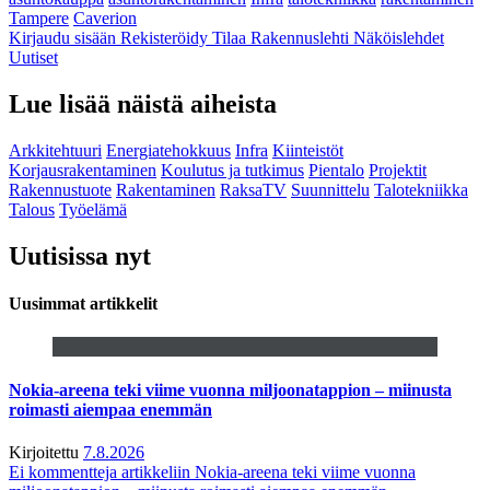
Tampere
Caverion
Kirjaudu sisään
Rekisteröidy
Tilaa Rakennuslehti
Näköislehdet
Uutiset
Lue lisää näistä aiheista
Arkkitehtuuri
Energiatehokkuus
Infra
Kiinteistöt
Korjausrakentaminen
Koulutus ja tutkimus
Pientalo
Projektit
Rakennustuote
Rakentaminen
RaksaTV
Suunnittelu
Talotekniikka
Talous
Työelämä
Uutisissa nyt
Uusimmat artikkelit
Nokia-areena teki viime vuonna miljoonatappion – miinusta
roimasti aiempaa enemmän
Kirjoitettu
7.8.2026
Ei kommentteja
artikkeliin Nokia-areena teki viime vuonna