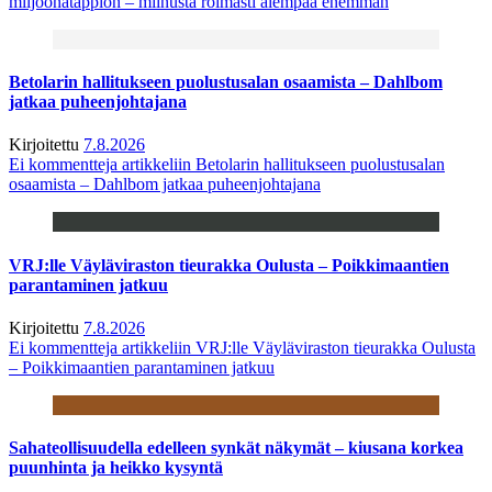
miljoonatappion – miinusta roimasti aiempaa enemmän
Betolarin hallitukseen puolustusalan osaamista – Dahlbom
jatkaa puheenjohtajana
Kirjoitettu
7.8.2026
Ei kommentteja
artikkeliin Betolarin hallitukseen puolustusalan
osaamista – Dahlbom jatkaa puheenjohtajana
VRJ:lle Väyläviraston tieurakka Oulusta – Poikkimaantien
parantaminen jatkuu
Kirjoitettu
7.8.2026
Ei kommentteja
artikkeliin VRJ:lle Väyläviraston tieurakka Oulusta
– Poikkimaantien parantaminen jatkuu
Sahateollisuudella edelleen synkät näkymät – kiusana korkea
puunhinta ja heikko kysyntä