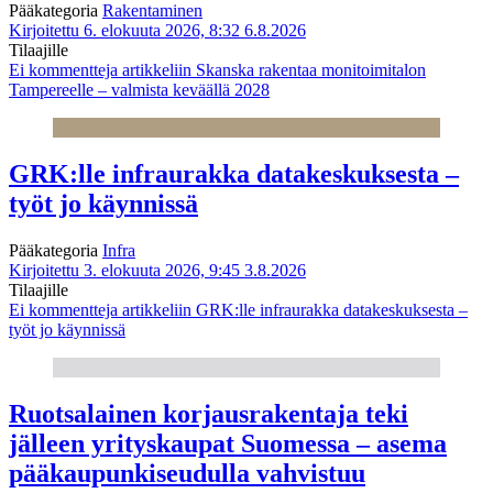
Pääkategoria
Rakentaminen
Kirjoitettu 6. elokuuta 2026, 8:32
6.8.2026
Tilaajille
Ei kommentteja
artikkeliin Skanska rakentaa monitoimitalon
Tampereelle – valmista keväällä 2028
GRK:lle infraurakka datakeskuksesta –
työt jo käynnissä
Pääkategoria
Infra
Kirjoitettu 3. elokuuta 2026, 9:45
3.8.2026
Tilaajille
Ei kommentteja
artikkeliin GRK:lle infraurakka datakeskuksesta –
työt jo käynnissä
Ruotsalainen korjausrakentaja teki
jälleen yrityskaupat Suomessa – asema
pääkaupunkiseudulla vahvistuu