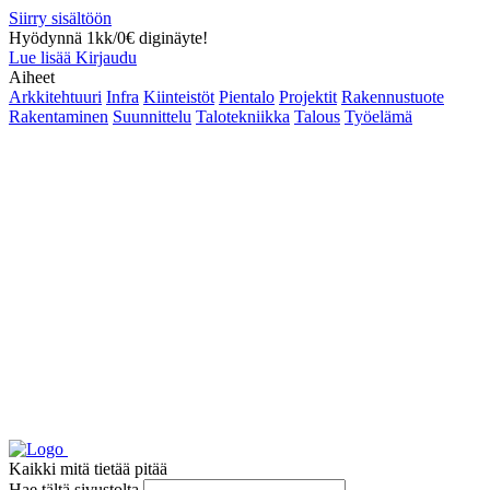
Siirry sisältöön
Hyödynnä 1kk/0€ diginäyte!
Lue lisää
Kirjaudu
Aiheet
Arkkitehtuuri
Infra
Kiinteistöt
Pientalo
Projektit
Rakennustuote
Rakentaminen
Suunnittelu
Talotekniikka
Talous
Työelämä
Kaikki mitä tietää pitää
Hae tältä sivustolta