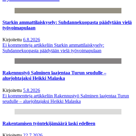
Starkin ammattilaiskysely: Suhdannekuopasta päädytään vielä
työvoimapulaan
Kirjoitettu
6.8.2026
Ei kommentteja
artikkeliin Starkin ammattilaiskysely:
Suhdannekuopasta päädytään vielä työvoimapulaan
Rakennustyö Salminen laajentaa Turun seudulle –
aluejohtajaksi Heikki Malaska
Kirjoitettu
5.8.2026
Ei kommentteja
artikkeliin Rakennustyö Salminen laajentaa Turun
seudulle – aluejohtajaksi Heikki Malaska
Rakentamisen työntekijämäärä laski edelleen
Kirjoitettu
22.7.2026