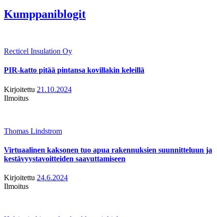
Kumppaniblogit
Recticel Insulation Oy
PIR-katto pitää pintansa kovillakin keleillä
Kirjoitettu
21.10.2024
Ilmoitus
Thomas Lindstrom
Virtuaalinen kaksonen tuo apua rakennuksien suunnitteluun ja
kestävyystavoitteiden saavuttamiseen
Kirjoitettu
24.6.2024
Ilmoitus