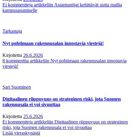
Ei kommentteja
artikkeliin Asiantuntijat kehittävät uutta mallia
kampusasumiselle
Tarkastaja
Nyt pohtimaan rakennusalan innostavia viestejä!
Kirjoitettu
26.6.2026
8 kommenttia
artikkeliin Nyt pohtimaan rakennusalan innostavia
viestejä!
Sari Suominen
Digitaalinen riippuvuus on strateginen riski, jota Suomen
rakennusala ei voi sivuuttaa
Kirjoitettu
25.6.2026
Ei kommentteja
artikkeliin Digitaalinen riippuvuus on strateginen
riski, jota Suomen rakennusala ei voi sivuuttaa
Lisää vieraskynästä