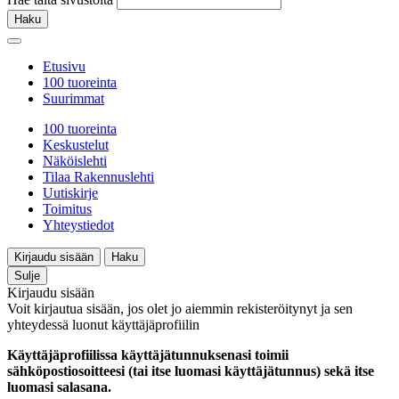
Haku
Etusivu
100 tuoreinta
Suurimmat
100 tuoreinta
Keskustelut
Näköislehti
Tilaa Rakennuslehti
Uutiskirje
Toimitus
Yhteystiedot
Kirjaudu sisään
Haku
Sulje
Kirjaudu sisään
Voit kirjautua sisään, jos olet jo aiemmin rekisteröitynyt ja sen
yhteydessä luonut käyttäjäprofiilin
Käyttäjäprofiilissa käyttäjätunnuksenasi toimii
sähköpostiosoitteesi (tai itse luomasi käyttäjätunnus) sekä itse
luomasi salasana.