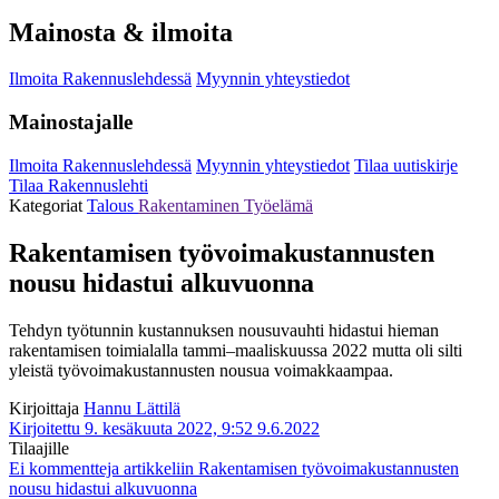
Mainosta & ilmoita
Ilmoita Rakennuslehdessä
Myynnin yhteystiedot
Mainostajalle
Ilmoita Rakennuslehdessä
Myynnin yhteystiedot
Tilaa uutiskirje
Tilaa Rakennuslehti
Kategoriat
Talous
Rakentaminen
Työelämä
Rakentamisen työvoimakustannusten
nousu hidastui alkuvuonna
Tehdyn työtunnin kustannuksen nousuvauhti hidastui hieman
rakentamisen toimialalla tammi–maaliskuussa 2022 mutta oli silti
yleistä työvoimakustannusten nousua voimakkaampaa.
Kirjoittaja
Hannu Lättilä
Kirjoitettu 9. kesäkuuta 2022, 9:52
9.6.2022
Tilaajille
Ei kommentteja
artikkeliin Rakentamisen työvoimakustannusten
nousu hidastui alkuvuonna