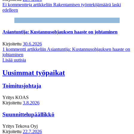
Ei kommentteja
artikkeliin Rakentamisen työntekijämäärä laski
edelleen
Asiantuntija: Kustannusohjauksen haaste on johtaminen
Kirjoitettu
30.6.2026
1 kommentti
artikkeliin Asiantuntija: Kustannusohjauksen haaste on
johtaminen
Lisää uutisia
Uusimmat työpaikat
Toimitusjohtaja
Yritys
KOAS
Kirjoitettu
3.8.2026
Suunnittelupäällikkö
Yritys
Tekova Oyj
Kirjoitettu
22.7.2026