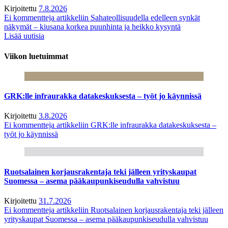
Kirjoitettu
7.8.2026
Ei kommentteja
artikkeliin Sahateollisuudella edelleen synkät
näkymät – kiusana korkea puunhinta ja heikko kysyntä
Lisää uutisia
Viikon luetuimmat
GRK:lle infraurakka datakeskuksesta – työt jo käynnissä
Kirjoitettu
3.8.2026
Ei kommentteja
artikkeliin GRK:lle infraurakka datakeskuksesta –
työt jo käynnissä
Ruotsalainen korjausrakentaja teki jälleen yrityskaupat
Suomessa – asema pääkaupunkiseudulla vahvistuu
Kirjoitettu
31.7.2026
Ei kommentteja
artikkeliin Ruotsalainen korjausrakentaja teki jälleen
yrityskaupat Suomessa – asema pääkaupunkiseudulla vahvistuu