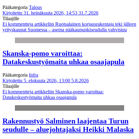
Pääkategoria
Talous
Kirjoitettu 31. heinäkuuta 2026, 14:53
31.7.2026
Tilaajille
Ei kommentteja
artikkeliin Ruotsalainen korjausrakentaja teki jälleen
yrityskaupat Suomessa – asema pääkaupunkiseudulla vahvistuu
Skanska-pomo varoittaa:
Datakeskustyömaita uhkaa osaajapula
Pääkategoria
Infra
Kirjoitettu 5. elokuuta 2026, 13:00
5.8.2026
Tilaajille
Ei kommentteja
artikkeliin Skanska-pomo varoittaa:
Datakeskustyömaita uhkaa osaajapula
Rakennustyö Salminen laajentaa Turun
seudulle – aluejohtajaksi Heikki Malaska