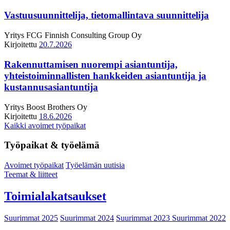
Vastuusuunnittelija, tietomallintava suunnittelija
Yritys
FCG Finnish Consulting Group Oy
Kirjoitettu
20.7.2026
Rakennuttamisen nuorempi asiantuntija,
yhteistoiminnallisten hankkeiden asiantuntija ja
kustannusasiantuntija
Yritys
Boost Brothers Oy
Kirjoitettu
18.6.2026
Kaikki avoimet työpaikat
Työpaikat & työelämä
Avoimet työpaikat
Työelämän uutisia
Teemat & liitteet
Toimialakatsaukset
Suurimmat 2025
Suurimmat 2024
Suurimmat 2023
Suurimmat 2022