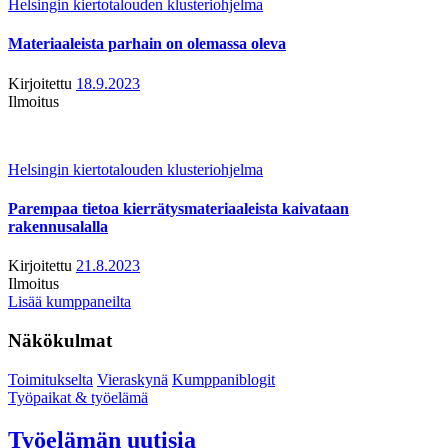
Helsingin kiertotalouden klusteriohjelma
Materiaaleista parhain on olemassa oleva
Kirjoitettu
18.9.2023
Ilmoitus
Helsingin kiertotalouden klusteriohjelma
Parempaa tietoa kierrätysmateriaaleista kaivataan
rakennusalalla
Kirjoitettu
21.8.2023
Ilmoitus
Lisää kumppaneilta
Näkökulmat
Toimitukselta
Vieraskynä
Kumppaniblogit
Työpaikat & työelämä
Työelämän uutisia