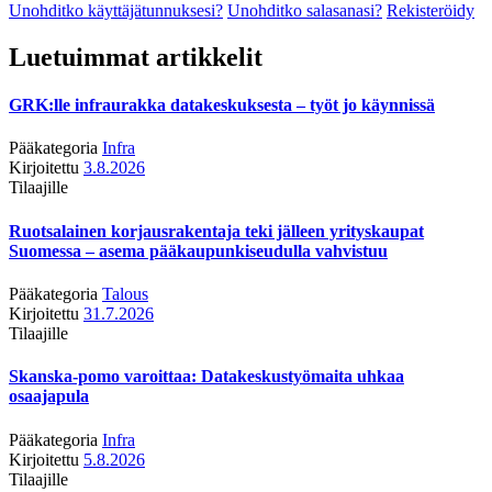
Unohditko käyttäjätunnuksesi?
Unohditko salasanasi?
Rekisteröidy
Luetuimmat artikkelit
GRK:lle infraurakka datakeskuksesta – työt jo käynnissä
Pääkategoria
Infra
Kirjoitettu
3.8.2026
Tilaajille
Ruotsalainen korjausrakentaja teki jälleen yrityskaupat
Suomessa – asema pääkaupunkiseudulla vahvistuu
Pääkategoria
Talous
Kirjoitettu
31.7.2026
Tilaajille
Skanska-pomo varoittaa: Datakeskustyömaita uhkaa
osaajapula
Pääkategoria
Infra
Kirjoitettu
5.8.2026
Tilaajille