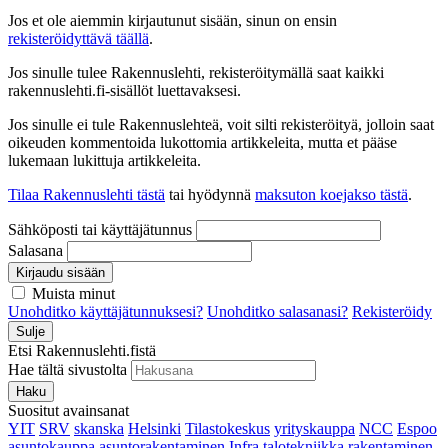
Jos et ole aiemmin kirjautunut sisään, sinun on ensin
rekisteröidyttävä täällä
.
Jos sinulle tulee Rakennuslehti, rekisteröitymällä saat kaikki
rakennuslehti.fi-sisällöt luettavaksesi.
Jos sinulle ei tule Rakennuslehteä, voit silti rekisteröityä, jolloin saat
oikeuden kommentoida lukottomia artikkeleita, mutta et pääse
lukemaan lukittuja artikkeleita.
Tilaa Rakennuslehti tästä
tai hyödynnä
maksuton koejakso tästä
.
Sähköposti tai käyttäjätunnus
Salasana
Kirjaudu sisään
Muista minut
Unohditko käyttäjätunnuksesi?
Unohditko salasanasi?
Rekisteröidy
Sulje
Etsi Rakennuslehti.fistä
Hae tältä sivustolta
Haku
Suositut avainsanat
YIT
SRV
skanska
Helsinki
Tilastokeskus
yrityskauppa
NCC
Espoo
asuntokauppa
asuntorakentaminen
Infra
talotekniikka
rakentaminen