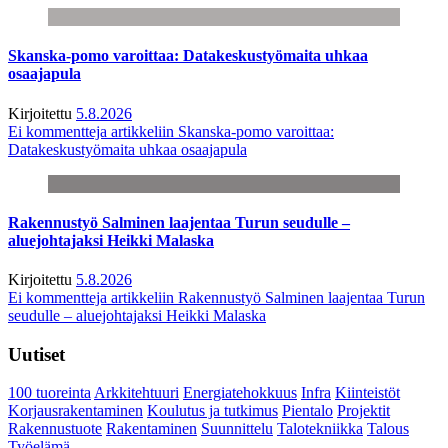
Skanska-pomo varoittaa: Datakeskustyömaita uhkaa
osaajapula
Kirjoitettu
5.8.2026
Ei kommentteja
artikkeliin Skanska-pomo varoittaa:
Datakeskustyömaita uhkaa osaajapula
Rakennustyö Salminen laajentaa Turun seudulle –
aluejohtajaksi Heikki Malaska
Kirjoitettu
5.8.2026
Ei kommentteja
artikkeliin Rakennustyö Salminen laajentaa Turun
seudulle – aluejohtajaksi Heikki Malaska
Uutiset
100 tuoreinta
Arkkitehtuuri
Energiatehokkuus
Infra
Kiinteistöt
Korjausrakentaminen
Koulutus ja tutkimus
Pientalo
Projektit
Rakennustuote
Rakentaminen
Suunnittelu
Talotekniikka
Talous
Työelämä