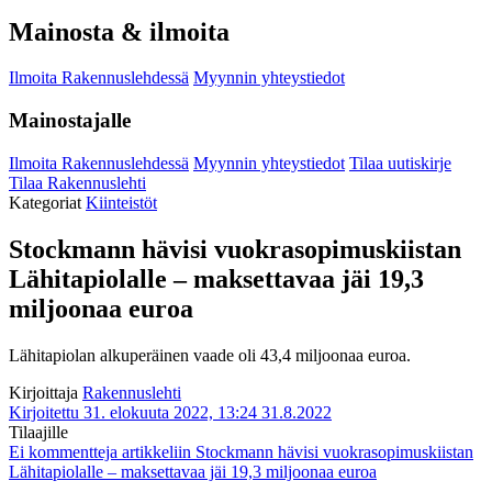
Mainosta & ilmoita
Ilmoita Rakennuslehdessä
Myynnin yhteystiedot
Mainostajalle
Ilmoita Rakennuslehdessä
Myynnin yhteystiedot
Tilaa uutiskirje
Tilaa Rakennuslehti
Kategoriat
Kiinteistöt
Stockmann hävisi vuokrasopimuskiistan
Lähitapiolalle – maksettavaa jäi 19,3
miljoonaa euroa
Lähitapiolan alkuperäinen vaade oli 43,4 miljoonaa euroa.
Kirjoittaja
Rakennuslehti
Kirjoitettu 31. elokuuta 2022, 13:24
31.8.2022
Tilaajille
Ei kommentteja
artikkeliin Stockmann hävisi vuokrasopimuskiistan
Lähitapiolalle – maksettavaa jäi 19,3 miljoonaa euroa