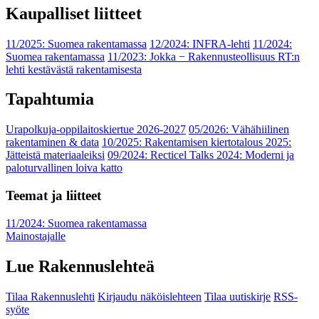
Kaupalliset liitteet
11/2025: Suomea rakentamassa
12/2024: INFRA-lehti
11/2024:
Suomea rakentamassa
11/2023: Jokka − Rakennusteollisuus RT:n
lehti kestävästä rakentamisesta
Tapahtumia
Urapolkuja-oppilaitoskiertue 2026-2027
05/2026: Vähähiilinen
rakentaminen & data
10/2025: Rakentamisen kiertotalous 2025:
Jätteistä materiaaleiksi
09/2024: Recticel Talks 2024: Moderni ja
paloturvallinen loiva katto
Teemat ja liitteet
11/2024: Suomea rakentamassa
Mainostajalle
Lue Rakennuslehteä
Tilaa Rakennuslehti
Kirjaudu näköislehteen
Tilaa uutiskirje
RSS-
syöte