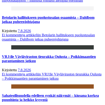
miljoonatappion – miinusta roimasti aiempaa enemmän
Betolarin hallitukseen puolustusalan osaamista – Dahlbom
jatkaa puheenjohtajana
Kirjoitettu
7.8.2026
Ei kommentteja
artikkeliin Betolarin hallitukseen puolustusalan
osaamista – Dahlbom jatkaa puheenjohtajana
VRJ:lle Väyläviraston tieurakka Oulusta – Poikkimaantien
parantaminen jatkuu
Kirjoitettu
7.8.2026
Ei kommentteja
artikkeliin VRJ:lle Väyläviraston tieurakka Oulusta
– Poikkimaantien parantaminen jatkuu
Sahateollisuudella edelleen synkät näkymät – kiusana korkea
puunhinta ja heikko kysyntä