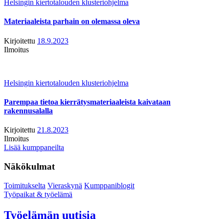
Helsingin kiertotalouden klusteriohjelma
Materiaaleista parhain on olemassa oleva
Kirjoitettu
18.9.2023
Ilmoitus
Helsingin kiertotalouden klusteriohjelma
Parempaa tietoa kierrätysmateriaaleista kaivataan
rakennusalalla
Kirjoitettu
21.8.2023
Ilmoitus
Lisää kumppaneilta
Näkökulmat
Toimitukselta
Vieraskynä
Kumppaniblogit
Työpaikat & työelämä
Työelämän uutisia