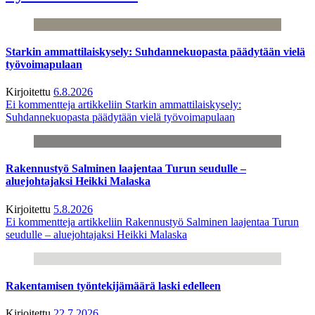
Starkin ammattilaiskysely: Suhdannekuopasta päädytään vielä
työvoimapulaan
Kirjoitettu
6.8.2026
Ei kommentteja
artikkeliin Starkin ammattilaiskysely:
Suhdannekuopasta päädytään vielä työvoimapulaan
Rakennustyö Salminen laajentaa Turun seudulle –
aluejohtajaksi Heikki Malaska
Kirjoitettu
5.8.2026
Ei kommentteja
artikkeliin Rakennustyö Salminen laajentaa Turun
seudulle – aluejohtajaksi Heikki Malaska
Rakentamisen työntekijämäärä laski edelleen
Kirjoitettu
22.7.2026