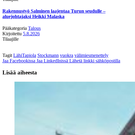
Rakennustyö Salminen laajentaa Turun seudulle –
aluejohtajaksi Heikki Malaska
Pääkategoria
Talous
Kirjoitettu
5.8.2026
Tilaajille
Tagit
LähiTapiola
Stockmann
vuokra
välimiesmenettely
Jaa Facebookissa
Jaa LinkedInissä
Lähetä linkki sähköpostilla
Lisää aiheesta