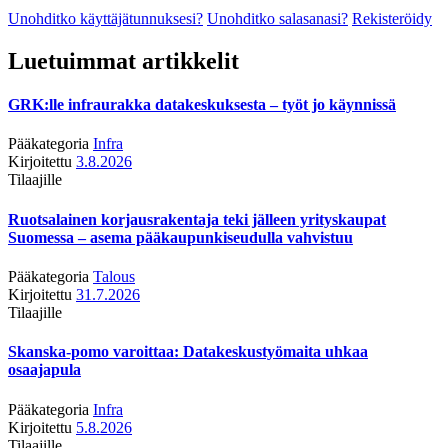
Unohditko käyttäjätunnuksesi?
Unohditko salasanasi?
Rekisteröidy
Luetuimmat artikkelit
GRK:lle infraurakka datakeskuksesta – työt jo käynnissä
Pääkategoria
Infra
Kirjoitettu
3.8.2026
Tilaajille
Ruotsalainen korjausrakentaja teki jälleen yrityskaupat
Suomessa – asema pääkaupunkiseudulla vahvistuu
Pääkategoria
Talous
Kirjoitettu
31.7.2026
Tilaajille
Skanska-pomo varoittaa: Datakeskustyömaita uhkaa
osaajapula
Pääkategoria
Infra
Kirjoitettu
5.8.2026
Tilaajille