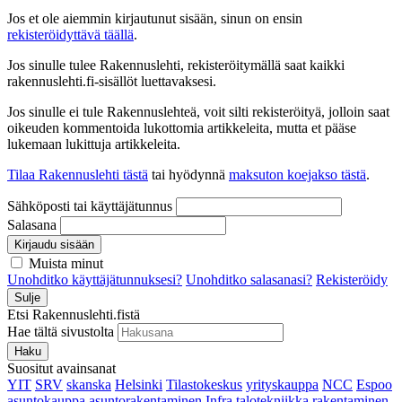
Jos et ole aiemmin kirjautunut sisään, sinun on ensin
rekisteröidyttävä täällä
.
Jos sinulle tulee Rakennuslehti, rekisteröitymällä saat kaikki
rakennuslehti.fi-sisällöt luettavaksesi.
Jos sinulle ei tule Rakennuslehteä, voit silti rekisteröityä, jolloin saat
oikeuden kommentoida lukottomia artikkeleita, mutta et pääse
lukemaan lukittuja artikkeleita.
Tilaa Rakennuslehti tästä
tai hyödynnä
maksuton koejakso tästä
.
Sähköposti tai käyttäjätunnus
Salasana
Kirjaudu sisään
Muista minut
Unohditko käyttäjätunnuksesi?
Unohditko salasanasi?
Rekisteröidy
Sulje
Etsi Rakennuslehti.fistä
Hae tältä sivustolta
Haku
Suositut avainsanat
YIT
SRV
skanska
Helsinki
Tilastokeskus
yrityskauppa
NCC
Espoo
asuntokauppa
asuntorakentaminen
Infra
talotekniikka
rakentaminen