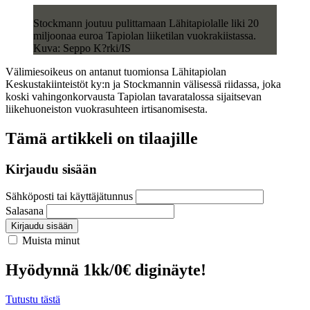
Stockmann joutuu pulittamaan Lähitapiolalle liki 20
miljoonaa euroa Tapiolan liiketilan vuokrakiistassa.
Kuva: Seppo K?rki/IS
Välimiesoikeus on antanut tuomionsa Lähitapiolan
Keskustakiinteistöt ky:n ja Stockmannin välisessä riidassa, joka
koski vahingonkorvausta Tapiolan tavaratalossa sijaitsevan
liikehuoneiston vuokrasuhteen irtisanomisesta.
Tämä artikkeli on tilaajille
Kirjaudu sisään
Sähköposti tai käyttäjätunnus
Salasana
Kirjaudu sisään
Muista minut
Hyödynnä 1kk/0€ diginäyte!
Tutustu tästä