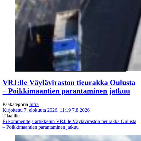
VRJ:lle Väyläviraston tieurakka Oulusta
– Poikkimaantien parantaminen jatkuu
Pääkategoria
Infra
Kirjoitettu 7. elokuuta 2026, 11:19
7.8.2026
Tilaajille
Ei kommentteja
artikkeliin VRJ:lle Väyläviraston tieurakka Oulusta
– Poikkimaantien parantaminen jatkuu