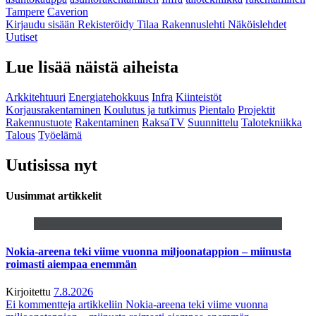
Tampere
Caverion
Kirjaudu sisään
Rekisteröidy
Tilaa Rakennuslehti
Näköislehdet
Uutiset
Lue lisää näistä aiheista
Arkkitehtuuri
Energiatehokkuus
Infra
Kiinteistöt
Korjausrakentaminen
Koulutus ja tutkimus
Pientalo
Projektit
Rakennustuote
Rakentaminen
RaksaTV
Suunnittelu
Talotekniikka
Talous
Työelämä
Uutisissa nyt
Uusimmat artikkelit
Nokia-areena teki viime vuonna miljoonatappion – miinusta
roimasti aiempaa enemmän
Kirjoitettu
7.8.2026
Ei kommentteja
artikkeliin Nokia-areena teki viime vuonna