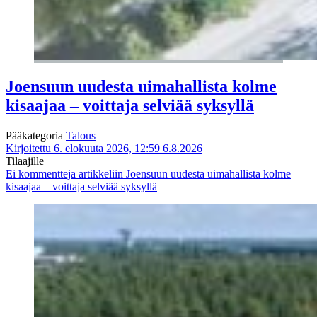
Joensuun uudesta uimahallista kolme
kisaajaa – voittaja selviää syksyllä
Pääkategoria
Talous
Kirjoitettu 6. elokuuta 2026, 12:59
6.8.2026
Tilaajille
Ei kommentteja
artikkeliin Joensuun uudesta uimahallista kolme
kisaajaa – voittaja selviää syksyllä