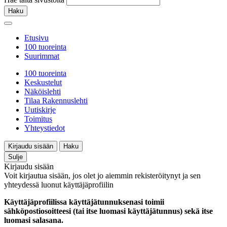
Haku
Etusivu
100 tuoreinta
Suurimmat
100 tuoreinta
Keskustelut
Näköislehti
Tilaa Rakennuslehti
Uutiskirje
Toimitus
Yhteystiedot
Kirjaudu sisään
Haku
Sulje
Kirjaudu sisään
Voit kirjautua sisään, jos olet jo aiemmin rekisteröitynyt ja sen
yhteydessä luonut käyttäjäprofiilin
Käyttäjäprofiilissa käyttäjätunnuksenasi toimii
sähköpostiosoitteesi (tai itse luomasi käyttäjätunnus) sekä itse
luomasi salasana.