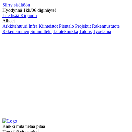
Siirry sisältöön
Hyödynnä 1kk/0€ diginäyte!
Lue lisää
Kirjaudu
Aiheet
Arkkitehtuuri
Infra
Kiinteistöt
Pientalo
Projektit
Rakennustuote
Rakentaminen
Suunnittelu
Talotekniikka
Talous
Työelämä
Kaikki mitä tietää pitää
Hae tältä sivustolta