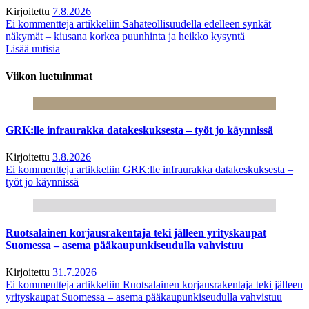
Kirjoitettu
7.8.2026
Ei kommentteja
artikkeliin Sahateollisuudella edelleen synkät
näkymät – kiusana korkea puunhinta ja heikko kysyntä
Lisää uutisia
Viikon luetuimmat
GRK:lle infraurakka datakeskuksesta – työt jo käynnissä
Kirjoitettu
3.8.2026
Ei kommentteja
artikkeliin GRK:lle infraurakka datakeskuksesta –
työt jo käynnissä
Ruotsalainen korjausrakentaja teki jälleen yrityskaupat
Suomessa – asema pääkaupunkiseudulla vahvistuu
Kirjoitettu
31.7.2026
Ei kommentteja
artikkeliin Ruotsalainen korjausrakentaja teki jälleen
yrityskaupat Suomessa – asema pääkaupunkiseudulla vahvistuu