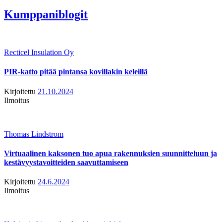
Kumppaniblogit
Recticel Insulation Oy
PIR-katto pitää pintansa kovillakin keleillä
Kirjoitettu
21.10.2024
Ilmoitus
Thomas Lindstrom
Virtuaalinen kaksonen tuo apua rakennuksien suunnitteluun ja
kestävyystavoitteiden saavuttamiseen
Kirjoitettu
24.6.2024
Ilmoitus