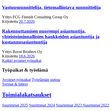
Vastuusuunnittelija, tietomallintava suunnittelija
Yritys
FCG Finnish Consulting Group Oy
Kirjoitettu
20.7.2026
Rakennuttamisen nuorempi asiantuntija,
yhteistoiminnallisten hankkeiden asiantuntija ja
kustannusasiantuntija
Yritys
Boost Brothers Oy
Kirjoitettu
18.6.2026
Kaikki avoimet työpaikat
Työpaikat & työelämä
Avoimet työpaikat
Työelämän uutisia
Teemat & liitteet
Toimialakatsaukset
Suurimmat 2025
Suurimmat 2024
Suurimmat 2023
Suurimmat 2022