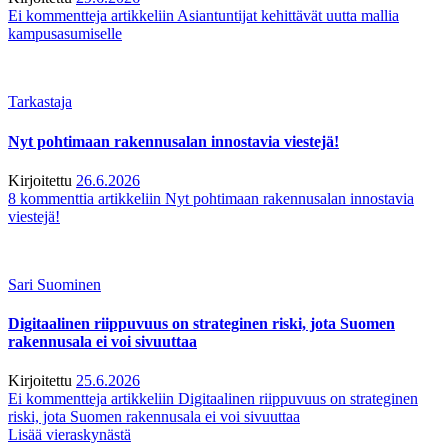
Ei kommentteja
artikkeliin Asiantuntijat kehittävät uutta mallia
kampusasumiselle
Tarkastaja
Nyt pohtimaan rakennusalan innostavia viestejä!
Kirjoitettu
26.6.2026
8 kommenttia
artikkeliin Nyt pohtimaan rakennusalan innostavia
viestejä!
Sari Suominen
Digitaalinen riippuvuus on strateginen riski, jota Suomen
rakennusala ei voi sivuuttaa
Kirjoitettu
25.6.2026
Ei kommentteja
artikkeliin Digitaalinen riippuvuus on strateginen
riski, jota Suomen rakennusala ei voi sivuuttaa
Lisää vieraskynästä