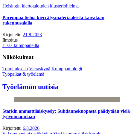
Helsingin kiertotalouden klusteriohjelma
Parempaa tietoa kierrätysmateriaaleista kaivataan
rakennusalalla
Kirjoitettu
21.8.2023
Ilmoitus
Lisää kumppaneilta
Näkökulmat
Toimitukselta
Vieraskynä
Kumppaniblogit
Työpaikat & työelämä
Työelämän uutisia
Starkin ammattilaiskysely: Suhdannekuopasta päädytään vielä
työvoimapulaan
Kirjoitettu
6.8.2026
Ei kommentteja
artikkeliin Starkin ammattilaiskysely: