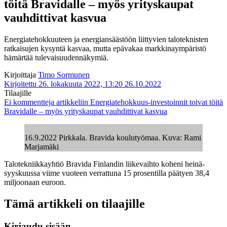
töitä Bravidalle – myös yrityskaupat
vauhdittivat kasvua
Energiatehokkuuteen ja energiansäästöön liittyvien taloteknisten
ratkaisujen kysyntä kasvaa, mutta epävakaa markkinaympäristö
hämärtää tulevaisuudennäkymiä.
Kirjoittaja
Timo Sormunen
Kirjoitettu 26. lokakuuta 2022, 13:20
26.10.2022
Tilaajille
Ei kommentteja
artikkeliin Energiatehokkuus-investoinnit toivat töitä
Bravidalle – myös yrityskaupat vauhdittivat kasvua
16.9.2022 Pirkkala. Bravida koulutyömaa. Kuva: Rami
Marjamäki
Talotekniikkayhtiö Bravida Finlandin liikevaihto koheni heinä-
syyskuussa viime vuoteen verrattuna 15 prosentilla päätyen 38,4
miljoonaan euroon.
Tämä artikkeli on tilaajille
Kirjaudu sisään