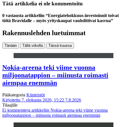
Tätä artikkelia ei ole kommentoitu
0 vastausta artikkeliin “Energiatehokkuus-investoinnit toivat
töitä Bravidalle – myös yrityskaupat vauhdittivat kasvua”
Rakennuslehden luetuimmat
Tänään
Tällä viikolla
Tässä kuussa
Nokia-areena teki viime vuonna
miljoonatappion – miinusta roimasti
aiempaa enemmän
Pääkategoria
Kiinteistöt
Kirjoitettu 7. elokuuta 2026, 15:22
7.8.2026
Tilaajille
Ei kommentteja
artikkeliin Nokia-areena teki viime vuonna
miljoonatappion – miinusta roimasti aiempaa enemmän