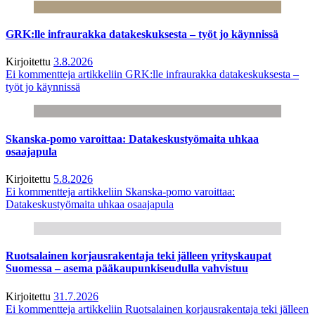
GRK:lle infraurakka datakeskuksesta – työt jo käynnissä
Kirjoitettu
3.8.2026
Ei kommentteja
artikkeliin GRK:lle infraurakka datakeskuksesta –
työt jo käynnissä
Skanska-pomo varoittaa: Datakeskustyömaita uhkaa
osaajapula
Kirjoitettu
5.8.2026
Ei kommentteja
artikkeliin Skanska-pomo varoittaa:
Datakeskustyömaita uhkaa osaajapula
Ruotsalainen korjausrakentaja teki jälleen yrityskaupat
Suomessa – asema pääkaupunkiseudulla vahvistuu
Kirjoitettu
31.7.2026
Ei kommentteja
artikkeliin Ruotsalainen korjausrakentaja teki jälleen