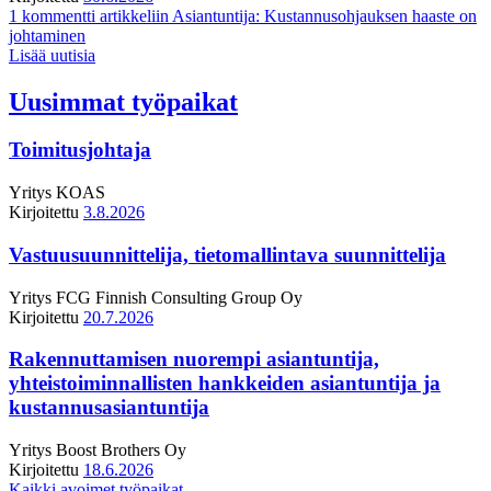
1 kommentti
artikkeliin Asiantuntija: Kustannusohjauksen haaste on
johtaminen
Lisää uutisia
Uusimmat työpaikat
Toimitusjohtaja
Yritys
KOAS
Kirjoitettu
3.8.2026
Vastuusuunnittelija, tietomallintava suunnittelija
Yritys
FCG Finnish Consulting Group Oy
Kirjoitettu
20.7.2026
Rakennuttamisen nuorempi asiantuntija,
yhteistoiminnallisten hankkeiden asiantuntija ja
kustannusasiantuntija
Yritys
Boost Brothers Oy
Kirjoitettu
18.6.2026
Kaikki avoimet työpaikat