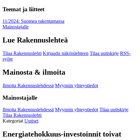
Teemat ja liitteet
11/2024: Suomea rakentamassa
Mainostajalle
Lue Rakennuslehteä
Tilaa Rakennuslehti
Kirjaudu näköislehteen
Tilaa uutiskirje
RSS-
syöte
Mainosta & ilmoita
Ilmoita Rakennuslehdessä
Myynnin yhteystiedot
Mainostajalle
Ilmoita Rakennuslehdessä
Myynnin yhteystiedot
Tilaa uutiskirje
Tilaa Rakennuslehti
Kategoriat
Uutiset
Energiatehokkuus-investoinnit toivat