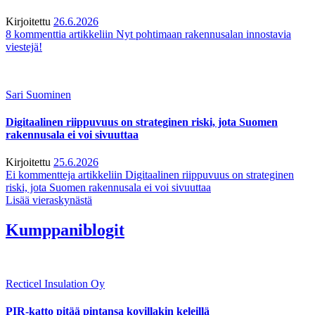
Kirjoitettu
26.6.2026
8 kommenttia
artikkeliin Nyt pohtimaan rakennusalan innostavia
viestejä!
Sari Suominen
Digitaalinen riippuvuus on strateginen riski, jota Suomen
rakennusala ei voi sivuuttaa
Kirjoitettu
25.6.2026
Ei kommentteja
artikkeliin Digitaalinen riippuvuus on strateginen
riski, jota Suomen rakennusala ei voi sivuuttaa
Lisää vieraskynästä
Kumppaniblogit
Recticel Insulation Oy
PIR-katto pitää pintansa kovillakin keleillä