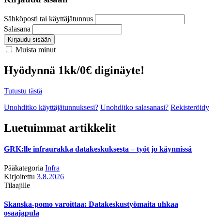
Sähköposti tai käyttäjätunnus
Salasana
Kirjaudu sisään
Muista minut
Hyödynnä 1kk/0€ diginäyte!
Tutustu tästä
Unohditko käyttäjätunnuksesi?
Unohditko salasanasi?
Rekisteröidy
Luetuimmat artikkelit
GRK:lle infraurakka datakeskuksesta – työt jo käynnissä
Pääkategoria
Infra
Kirjoitettu
3.8.2026
Tilaajille
Skanska-pomo varoittaa: Datakeskustyömaita uhkaa
osaajapula