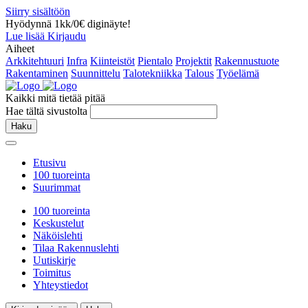
Siirry sisältöön
Hyödynnä 1kk/0€ diginäyte!
Lue lisää
Kirjaudu
Aiheet
Arkkitehtuuri
Infra
Kiinteistöt
Pientalo
Projektit
Rakennustuote
Rakentaminen
Suunnittelu
Talotekniikka
Talous
Työelämä
Kaikki mitä tietää pitää
Hae tältä sivustolta
Haku
Etusivu
100 tuoreinta
Suurimmat
100 tuoreinta
Keskustelut
Näköislehti
Tilaa Rakennuslehti
Uutiskirje
Toimitus
Yhteystiedot