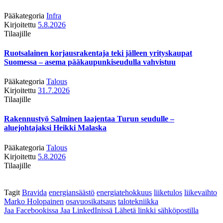
Pääkategoria
Infra
Kirjoitettu
5.8.2026
Tilaajille
Ruotsalainen korjausrakentaja teki jälleen yrityskaupat
Suomessa – asema pääkaupunkiseudulla vahvistuu
Pääkategoria
Talous
Kirjoitettu
31.7.2026
Tilaajille
Rakennustyö Salminen laajentaa Turun seudulle –
aluejohtajaksi Heikki Malaska
Pääkategoria
Talous
Kirjoitettu
5.8.2026
Tilaajille
Tagit
Bravida
energiansäästö
energiatehokkuus
liiketulos
liikevaihto
Marko Holopainen
osavuosikatsaus
talotekniikka
Jaa Facebookissa
Jaa LinkedInissä
Lähetä linkki sähköpostilla