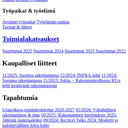
Työpaikat & työelämä
Avoimet työpaikat
Työelämän uutisia
Teemat & liitteet
Toimialakatsaukset
Suurimmat 2025
Suurimmat 2024
Suurimmat 2023
Suurimmat 2022
Kaupalliset liitteet
11/2025: Suomea rakentamassa
12/2024: INFRA-lehti
11/2024:
Suomea rakentamassa
11/2023: Jokka − Rakennusteollisuus RT:n
lehti kestävästä rakentamisesta
Tapahtumia
Urapolkuja-oppilaitoskiertue 2026-2027
05/2026: Vähähiilinen
rakentaminen & data
10/2025: Rakentamisen kiertotalous 2025:
Jätteistä materiaaleiksi
09/2024: Recticel Talks 2024: Moderni ja
paloturvallinen loiva katto