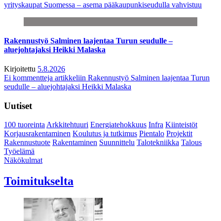
yrityskaupat Suomessa – asema pääkaupunkiseudulla vahvistuu
Rakennustyö Salminen laajentaa Turun seudulle –
aluejohtajaksi Heikki Malaska
Kirjoitettu
5.8.2026
Ei kommentteja
artikkeliin Rakennustyö Salminen laajentaa Turun
seudulle – aluejohtajaksi Heikki Malaska
Uutiset
100 tuoreinta
Arkkitehtuuri
Energiatehokkuus
Infra
Kiinteistöt
Korjausrakentaminen
Koulutus ja tutkimus
Pientalo
Projektit
Rakennustuote
Rakentaminen
Suunnittelu
Talotekniikka
Talous
Työelämä
Näkökulmat
Toimitukselta