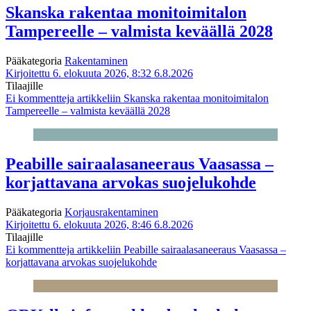
Skanska rakentaa monitoimitalon
Tampereelle – valmista keväällä 2028
Pääkategoria
Rakentaminen
Kirjoitettu 6. elokuuta 2026, 8:32
6.8.2026
Tilaajille
Ei kommentteja
artikkeliin Skanska rakentaa monitoimitalon
Tampereelle – valmista keväällä 2028
Peabille sairaalasaneeraus Vaasassa –
korjattavana arvokas suojelukohde
Pääkategoria
Korjausrakentaminen
Kirjoitettu 6. elokuuta 2026, 8:46
6.8.2026
Tilaajille
Ei kommentteja
artikkeliin Peabille sairaalasaneeraus Vaasassa –
korjattavana arvokas suojelukohde