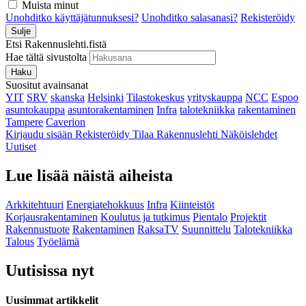
Muista minut
Unohditko käyttäjätunnuksesi?
Unohditko salasanasi?
Rekisteröidy
Sulje
Etsi Rakennuslehti.fistä
Hae tältä sivustolta
Haku
Suositut avainsanat
YIT
SRV
skanska
Helsinki
Tilastokeskus
yrityskauppa
NCC
Espoo
asuntokauppa
asuntorakentaminen
Infra
talotekniikka
rakentaminen
Tampere
Caverion
Kirjaudu sisään
Rekisteröidy
Tilaa Rakennuslehti
Näköislehdet
Uutiset
Lue lisää näistä aiheista
Arkkitehtuuri
Energiatehokkuus
Infra
Kiinteistöt
Korjausrakentaminen
Koulutus ja tutkimus
Pientalo
Projektit
Rakennustuote
Rakentaminen
RaksaTV
Suunnittelu
Talotekniikka
Talous
Työelämä
Uutisissa nyt
Uusimmat artikkelit