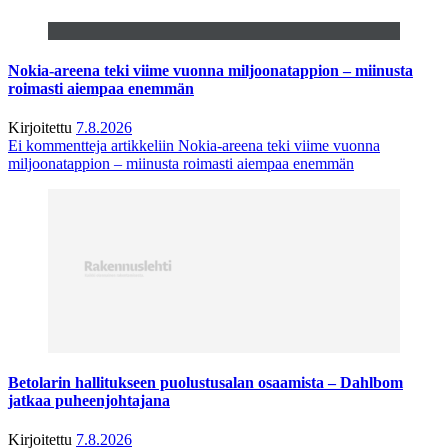
Nokia-areena teki viime vuonna miljoonatappion – miinusta
roimasti aiempaa enemmän
Kirjoitettu
7.8.2026
Ei kommentteja
artikkeliin Nokia-areena teki viime vuonna
miljoonatappion – miinusta roimasti aiempaa enemmän
Betolarin hallitukseen puolustusalan osaamista – Dahlbom
jatkaa puheenjohtajana
Kirjoitettu
7.8.2026