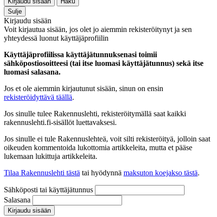
Kirjaudu sisään
Haku
Sulje
Kirjaudu sisään
Voit kirjautua sisään, jos olet jo aiemmin rekisteröitynyt ja sen
yhteydessä luonut käyttäjäprofiilin
Käyttäjäprofiilissa käyttäjätunnuksenasi toimii
sähköpostiosoitteesi (tai itse luomasi käyttäjätunnus) sekä itse
luomasi salasana.
Jos et ole aiemmin kirjautunut sisään, sinun on ensin
rekisteröidyttävä täällä
.
Jos sinulle tulee Rakennuslehti, rekisteröitymällä saat kaikki
rakennuslehti.fi-sisällöt luettavaksesi.
Jos sinulle ei tule Rakennuslehteä, voit silti rekisteröityä, jolloin saat
oikeuden kommentoida lukottomia artikkeleita, mutta et pääse
lukemaan lukittuja artikkeleita.
Tilaa Rakennuslehti tästä
tai hyödynnä
maksuton koejakso tästä
.
Sähköposti tai käyttäjätunnus
Salasana
Kirjaudu sisään