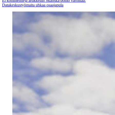
Ei kommentteja
artikkeliin Skanska-pomo varoittaa:
Datakeskustyömaita uhkaa osaajapula