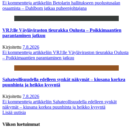
Ei kommentteja
artikkeliin Betolarin hallitukseen puolustusalan
osaamista – Dahlbom jatkaa puheenjohtajana
VRJ:lle Väyläviraston tieurakka Oulusta – Poikkimaantien
parantaminen jatkuu
Kirjoitettu
7.8.2026
Ei kommentteja
artikkeliin VRJ:lle Väyläviraston tieurakka Oulusta
– Poikkimaantien parantaminen jatkuu
Sahateollisuudella edelleen synkät näkymät – kiusana korkea
puunhinta ja heikko kysyntä
Kirjoitettu
7.8.2026
Ei kommentteja
artikkeliin Sahateollisuudella edelleen synkät
näkymät – kiusana korkea puunhinta ja heikko kysyntä
Lisää uutisia
Viikon luetuimmat