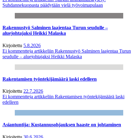
Suhdannekuopasta päädytään vielä työvoimapulaan
Rakennustyö Salminen laajentaa Turun seudulle –
aluejohtajaksi Heikki Malaska
Kirjoitettu
5.8.2026
Ei kommentteja
artikkeliin Rakennustyö Salminen laajentaa Turun
seudulle – aluejohtajaksi Heikki Malaska
Rakentamisen työntekijämäärä laski edelleen
Kirjoitettu
22.7.2026
Ei kommentteja
artikkeliin Rakentamisen työntekijämäärä laski
edelleen
Asiantuntija: Kustannusohjauksen haaste on johtaminen
Kirjoitettu
30.6.2026