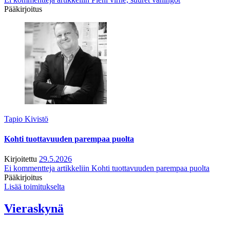
Pääkirjoitus
Tapio Kivistö
Kohti tuottavuuden parempaa puolta
Kirjoitettu
29.5.2026
Ei kommentteja
artikkeliin Kohti tuottavuuden parempaa puolta
Pääkirjoitus
Lisää toimitukselta
Vieraskynä