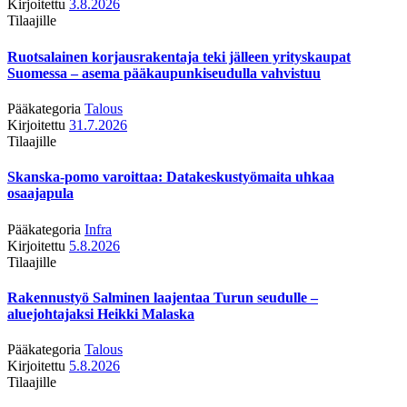
Kirjoitettu
3.8.2026
Tilaajille
Ruotsalainen korjausrakentaja teki jälleen yrityskaupat
Suomessa – asema pääkaupunkiseudulla vahvistuu
Pääkategoria
Talous
Kirjoitettu
31.7.2026
Tilaajille
Skanska-pomo varoittaa: Datakeskustyömaita uhkaa
osaajapula
Pääkategoria
Infra
Kirjoitettu
5.8.2026
Tilaajille
Rakennustyö Salminen laajentaa Turun seudulle –
aluejohtajaksi Heikki Malaska
Pääkategoria
Talous
Kirjoitettu
5.8.2026
Tilaajille