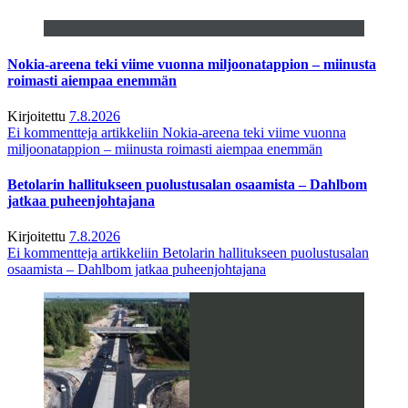
Nokia-areena teki viime vuonna miljoonatappion – miinusta
roimasti aiempaa enemmän
Kirjoitettu
7.8.2026
Ei kommentteja
artikkeliin Nokia-areena teki viime vuonna
miljoonatappion – miinusta roimasti aiempaa enemmän
Betolarin hallitukseen puolustusalan osaamista – Dahlbom
jatkaa puheenjohtajana
Kirjoitettu
7.8.2026
Ei kommentteja
artikkeliin Betolarin hallitukseen puolustusalan
osaamista – Dahlbom jatkaa puheenjohtajana