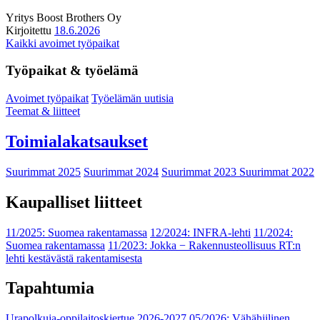
Yritys
Boost Brothers Oy
Kirjoitettu
18.6.2026
Kaikki avoimet työpaikat
Työpaikat & työelämä
Avoimet työpaikat
Työelämän uutisia
Teemat & liitteet
Toimialakatsaukset
Suurimmat 2025
Suurimmat 2024
Suurimmat 2023
Suurimmat 2022
Kaupalliset liitteet
11/2025: Suomea rakentamassa
12/2024: INFRA-lehti
11/2024:
Suomea rakentamassa
11/2023: Jokka − Rakennusteollisuus RT:n
lehti kestävästä rakentamisesta
Tapahtumia
Urapolkuja-oppilaitoskiertue 2026-2027
05/2026: Vähähiilinen