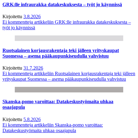
GRK:lle infraurakka datakeskuksesta – työt jo käynnissä
Kirjoitettu
3.8.2026
Ei kommentteja
artikkeliin GRK:lle infraurakka datakeskuksesta –
työt jo käynnissä
Ruotsalainen korjausrakentaja teki jälleen yrityskaupat
Suomessa – asema pääkaupunkiseudulla vahvistuu
Kirjoitettu
31.7.2026
Ei kommentteja
artikkeliin Ruotsalainen korjausrakentaja teki jälleen
yrityskaupat Suomessa – asema pääkaupunkiseudulla vahvistuu
Skanska-pomo varoittaa: Datakeskustyömaita uhkaa
osaajapula
Kirjoitettu
5.8.2026
Ei kommentteja
artikkeliin Skanska-pomo varoittaa:
Datakeskustyömaita uhkaa osaajapula