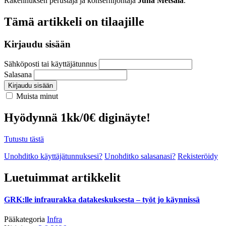
Rakennuksen perustaja ja konsernijohtaja
Juha Metsälä
.
Tämä artikkeli on tilaajille
Kirjaudu sisään
Sähköposti tai käyttäjätunnus
Salasana
Kirjaudu sisään
Muista minut
Hyödynnä 1kk/0€ diginäyte!
Tutustu tästä
Unohditko käyttäjätunnuksesi?
Unohditko salasanasi?
Rekisteröidy
Luetuimmat artikkelit
GRK:lle infraurakka datakeskuksesta – työt jo käynnissä
Pääkategoria
Infra