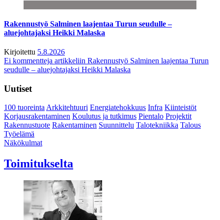
Rakennustyö Salminen laajentaa Turun seudulle –
aluejohtajaksi Heikki Malaska
Kirjoitettu
5.8.2026
Ei kommentteja
artikkeliin Rakennustyö Salminen laajentaa Turun
seudulle – aluejohtajaksi Heikki Malaska
Uutiset
100 tuoreinta
Arkkitehtuuri
Energiatehokkuus
Infra
Kiinteistöt
Korjausrakentaminen
Koulutus ja tutkimus
Pientalo
Projektit
Rakennustuote
Rakentaminen
Suunnittelu
Talotekniikka
Talous
Työelämä
Näkökulmat
Toimitukselta