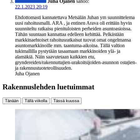
Juha Ojanen
sanoo:
22.1.2023 20:19
Ehdottomasti kannatettava Metsälän Juhan ym suunnittelema
uusi rahoitusmalli. ARA , ja entinen Arava oli erittäin hyvin
suunniteltu ratkaisu pienituloisten perheiden asuntoasioissa.
Tähän suuntaan kannattaa edelleen kehittää. Pelkästään
markkinaehtoiset rahoitusratkaisut tuovat omat ongelmansa
asuntomarkkinoille mm. taantuma-aikoina. Tällä valtion
tukimallilla pystytään tasaamaan markkinoiden ylä- ja
alamäkiä. Näin saavutetaan kaikkien etu,
gryndereiden/rakennuttajien-urakoitsijoiden-asunnon ostajien-
ja rakennustuoteteollisuuden.
Juha Ojanen
Rakennuslehden luetuimmat
Tänään
Tällä viikolla
Tässä kuussa