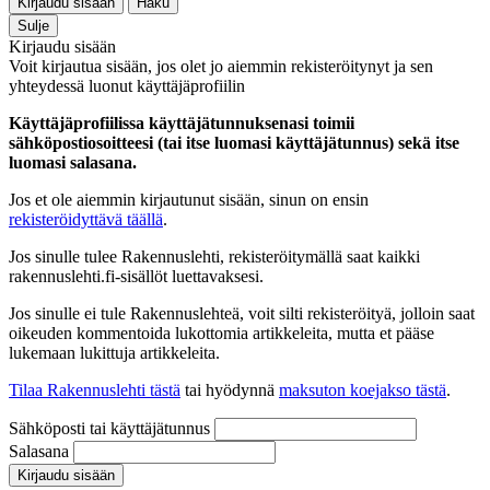
Kirjaudu sisään
Haku
Sulje
Kirjaudu sisään
Voit kirjautua sisään, jos olet jo aiemmin rekisteröitynyt ja sen
yhteydessä luonut käyttäjäprofiilin
Käyttäjäprofiilissa käyttäjätunnuksenasi toimii
sähköpostiosoitteesi (tai itse luomasi käyttäjätunnus) sekä itse
luomasi salasana.
Jos et ole aiemmin kirjautunut sisään, sinun on ensin
rekisteröidyttävä täällä
.
Jos sinulle tulee Rakennuslehti, rekisteröitymällä saat kaikki
rakennuslehti.fi-sisällöt luettavaksesi.
Jos sinulle ei tule Rakennuslehteä, voit silti rekisteröityä, jolloin saat
oikeuden kommentoida lukottomia artikkeleita, mutta et pääse
lukemaan lukittuja artikkeleita.
Tilaa Rakennuslehti tästä
tai hyödynnä
maksuton koejakso tästä
.
Sähköposti tai käyttäjätunnus
Salasana
Kirjaudu sisään