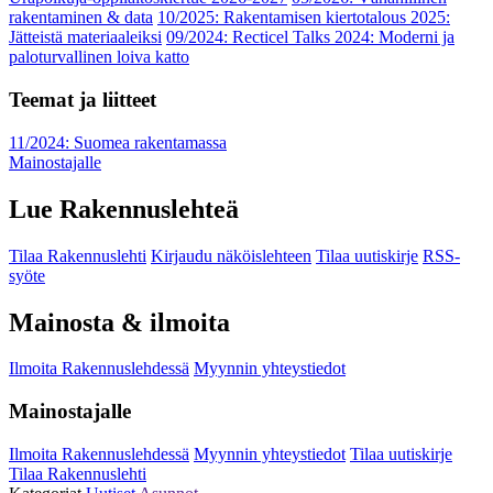
rakentaminen & data
10/2025: Rakentamisen kiertotalous 2025:
Jätteistä materiaaleiksi
09/2024: Recticel Talks 2024: Moderni ja
paloturvallinen loiva katto
Teemat ja liitteet
11/2024: Suomea rakentamassa
Mainostajalle
Lue Rakennuslehteä
Tilaa Rakennuslehti
Kirjaudu näköislehteen
Tilaa uutiskirje
RSS-
syöte
Mainosta & ilmoita
Ilmoita Rakennuslehdessä
Myynnin yhteystiedot
Mainostajalle
Ilmoita Rakennuslehdessä
Myynnin yhteystiedot
Tilaa uutiskirje
Tilaa Rakennuslehti