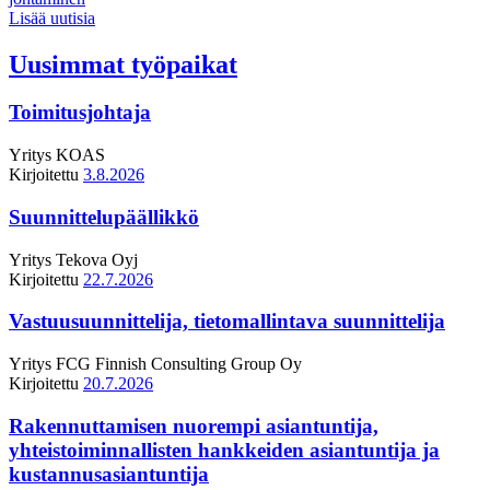
Lisää uutisia
Uusimmat työpaikat
Toimitusjohtaja
Yritys
KOAS
Kirjoitettu
3.8.2026
Suunnittelupäällikkö
Yritys
Tekova Oyj
Kirjoitettu
22.7.2026
Vastuusuunnittelija, tietomallintava suunnittelija
Yritys
FCG Finnish Consulting Group Oy
Kirjoitettu
20.7.2026
Rakennuttamisen nuorempi asiantuntija,
yhteistoiminnallisten hankkeiden asiantuntija ja
kustannusasiantuntija