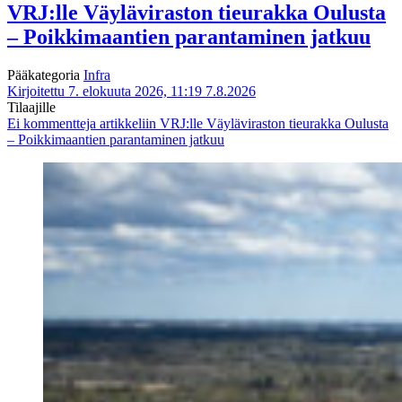
VRJ:lle Väyläviraston tieurakka Oulusta
– Poikkimaantien parantaminen jatkuu
Pääkategoria
Infra
Kirjoitettu 7. elokuuta 2026, 11:19
7.8.2026
Tilaajille
Ei kommentteja
artikkeliin VRJ:lle Väyläviraston tieurakka Oulusta
– Poikkimaantien parantaminen jatkuu