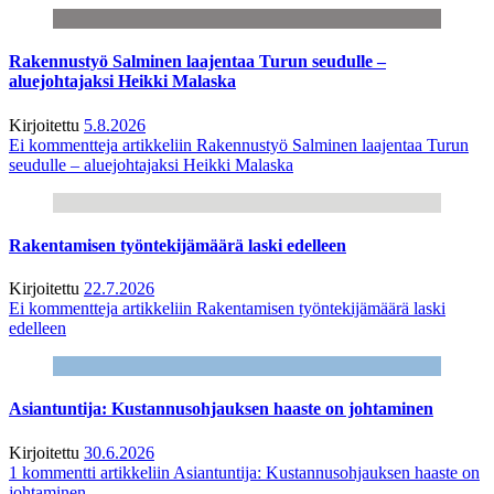
Rakennustyö Salminen laajentaa Turun seudulle –
aluejohtajaksi Heikki Malaska
Kirjoitettu
5.8.2026
Ei kommentteja
artikkeliin Rakennustyö Salminen laajentaa Turun
seudulle – aluejohtajaksi Heikki Malaska
Rakentamisen työntekijämäärä laski edelleen
Kirjoitettu
22.7.2026
Ei kommentteja
artikkeliin Rakentamisen työntekijämäärä laski
edelleen
Asiantuntija: Kustannusohjauksen haaste on johtaminen
Kirjoitettu
30.6.2026
1 kommentti
artikkeliin Asiantuntija: Kustannusohjauksen haaste on
johtaminen