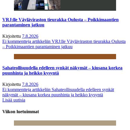
VRJ:lle Väyläviraston tieurakka Oulusta – Poikkimaantien
parantaminen jatkuu
Kirjoitettu
7.8.2026
Ei kommentteja
artikkeliin VRJ:lle Väyläviraston tieurakka Oulusta
– Poikkimaantien parantaminen jatkuu
Sahateollisuudella edelleen synkät näkymät – kiusana korkea
puunhinta ja heikko kysyntä
Kirjoitettu
7.8.2026
Ei kommentteja
artikkeliin Sahateollisuudella edelleen synkät
näkymät – kiusana korkea puunhinta ja heikko kysyntä
Lisää uutisia
Viikon luetuimmat