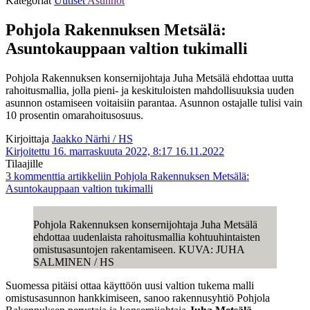
Kategoriat
Uutiset
Asunnot
Pohjola Rakennuksen Metsälä:
Asuntokauppaan valtion tukimalli
Pohjola Rakennuksen konsernijohtaja Juha Metsälä ehdottaa uutta
rahoitusmallia, jolla pieni- ja keskituloisten mahdollisuuksia uuden
asunnon ostamiseen voitaisiin parantaa. Asunnon ostajalle tulisi vain
10 prosentin omarahoitusosuus.
Kirjoittaja
Jaakko Närhi / HS
Kirjoitettu 16. marraskuuta 2022, 8:17
16.11.2022
Tilaajille
3 kommenttia
artikkeliin Pohjola Rakennuksen Metsälä:
Asuntokauppaan valtion tukimalli
Pohjola Rakennuksen konsernijohtaja Juha Metsälä
ehdottaa uudenlaista rahoitusmallia kohtuuhintaisten
omistusasuntojen rakentamiseen. KUVA: JUHA
SALMINEN / HS
Suomessa pitäisi ottaa käyttöön uusi valtion tukema malli
omistusasunnon hankkimiseen, sanoo rakennusyhtiö Pohjola