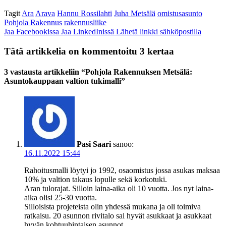
Tagit
Ara
Arava
Hannu Rossilahti
Juha Metsälä
omistusasunto
Pohjola Rakennus
rakennusliike
Jaa Facebookissa
Jaa LinkedInissä
Lähetä linkki sähköpostilla
Tätä artikkelia on kommentoitu 3 kertaa
3 vastausta artikkeliin “Pohjola Rakennuksen Metsälä:
Asuntokauppaan valtion tukimalli”
Pasi Saari
sanoo:
16.11.2022 15:44
Rahoitusmalli löytyi jo 1992, osaomistus jossa asukas maksaa
10% ja valtion takaus lopulle sekä korkotuki.
Aran tulorajat. Silloin laina-aika oli 10 vuotta. Jos nyt laina-
aika olisi 25-30 vuotta.
Silloisista projeteista olin yhdessä mukana ja oli toimiva
ratkaisu. 20 asunnon rivitalo sai hyvät asukkaat ja asukkaat
hyvän kohtuuhintaisen asunnot.