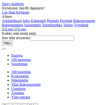
Siirry sisältöön
Hyödynnä 1kk/0€ diginäyte!
Lue lisää
Kirjaudu
Aiheet
Arkkitehtuuri
Infra
Kiinteistöt
Pientalo
Projektit
Rakennustuote
Rakentaminen
Suunnittelu
Talotekniikka
Talous
Työelämä
Kaikki mitä tietää pitää
Hae tältä sivustolta
Haku
Etusivu
100 tuoreinta
Suurimmat
100 tuoreinta
Keskustelut
Näköislehti
Tilaa Rakennuslehti
Uutiskirje
Toimitus
Yhteystiedot