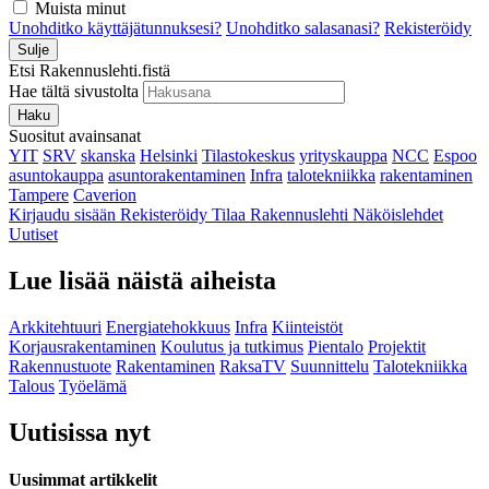
Muista minut
Unohditko käyttäjätunnuksesi?
Unohditko salasanasi?
Rekisteröidy
Sulje
Etsi Rakennuslehti.fistä
Hae tältä sivustolta
Haku
Suositut avainsanat
YIT
SRV
skanska
Helsinki
Tilastokeskus
yrityskauppa
NCC
Espoo
asuntokauppa
asuntorakentaminen
Infra
talotekniikka
rakentaminen
Tampere
Caverion
Kirjaudu sisään
Rekisteröidy
Tilaa Rakennuslehti
Näköislehdet
Uutiset
Lue lisää näistä aiheista
Arkkitehtuuri
Energiatehokkuus
Infra
Kiinteistöt
Korjausrakentaminen
Koulutus ja tutkimus
Pientalo
Projektit
Rakennustuote
Rakentaminen
RaksaTV
Suunnittelu
Talotekniikka
Talous
Työelämä
Uutisissa nyt
Uusimmat artikkelit