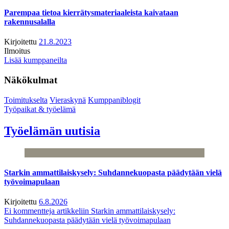
Parempaa tietoa kierrätysmateriaaleista kaivataan
rakennusalalla
Kirjoitettu
21.8.2023
Ilmoitus
Lisää kumppaneilta
Näkökulmat
Toimitukselta
Vieraskynä
Kumppaniblogit
Työpaikat & työelämä
Työelämän uutisia
Starkin ammattilaiskysely: Suhdannekuopasta päädytään vielä
työvoimapulaan
Kirjoitettu
6.8.2026
Ei kommentteja
artikkeliin Starkin ammattilaiskysely:
Suhdannekuopasta päädytään vielä työvoimapulaan