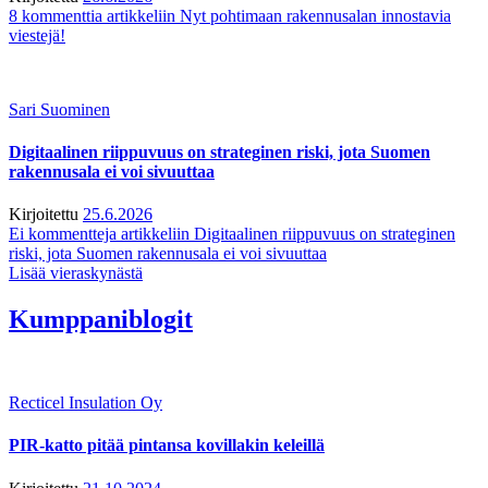
8 kommenttia
artikkeliin Nyt pohtimaan rakennusalan innostavia
viestejä!
Sari Suominen
Digitaalinen riippuvuus on strateginen riski, jota Suomen
rakennusala ei voi sivuuttaa
Kirjoitettu
25.6.2026
Ei kommentteja
artikkeliin Digitaalinen riippuvuus on strateginen
riski, jota Suomen rakennusala ei voi sivuuttaa
Lisää vieraskynästä
Kumppaniblogit
Recticel Insulation Oy
PIR-katto pitää pintansa kovillakin keleillä