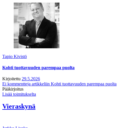
Tapio Kivistö
Kohti tuottavuuden parempaa puolta
Kirjoitettu
29.5.2026
Ei kommentteja
artikkeliin Kohti tuottavuuden parempaa puolta
Pääkirjoitus
Lisää toimitukselta
Vieraskynä