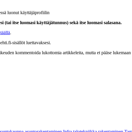
ssä luonut käyttäjäprofiilin
i (tai itse luomasi käyttäjätunnus) sekä itse luomasi salasana.
täällä
.
hti.fi-sisällöt luettavaksesi.
at oikeuden kommentoida lukottomia artikkeleita, mutta et pääse lukemaan l
asuntokauppa
asuntorakentaminen
Infra
talotekniikka
rakentaminen
Tam