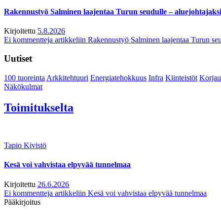
Rakennustyö Salminen laajentaa Turun seudulle – aluejohtajaks
Kirjoitettu
5.8.2026
Ei kommentteja
artikkeliin Rakennustyö Salminen laajentaa Turun seu
Uutiset
100 tuoreinta
Arkkitehtuuri
Energiatehokkuus
Infra
Kiinteistöt
Korjau
Näkökulmat
Toimitukselta
Tapio Kivistö
Kesä voi vahvistaa elpyvää tunnelmaa
Kirjoitettu
26.6.2026
Ei kommentteja
artikkeliin Kesä voi vahvistaa elpyvää tunnelmaa
Pääkirjoitus