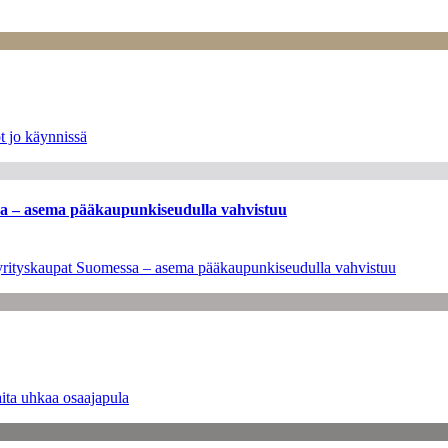
t jo käynnissä
ssa – asema pääkaupunkiseudulla vahvistuu
en yrityskaupat Suomessa – asema pääkaupunkiseudulla vahvistuu
ita uhkaa osaajapula