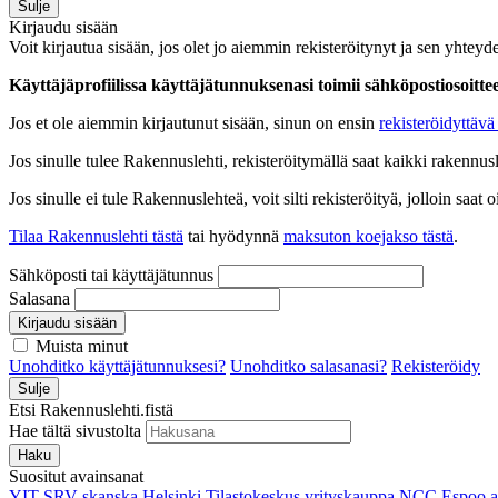
Sulje
Kirjaudu sisään
Voit kirjautua sisään, jos olet jo aiemmin rekisteröitynyt ja sen yhteyde
Käyttäjäprofiilissa käyttäjätunnuksenasi toimii sähköpostiosoittees
Jos et ole aiemmin kirjautunut sisään, sinun on ensin
rekisteröidyttävä 
Jos sinulle tulee Rakennuslehti, rekisteröitymällä saat kaikki rakennusle
Jos sinulle ei tule Rakennuslehteä, voit silti rekisteröityä, jolloin sa
Tilaa Rakennuslehti tästä
tai hyödynnä
maksuton koejakso tästä
.
Sähköposti tai käyttäjätunnus
Salasana
Kirjaudu sisään
Muista minut
Unohditko käyttäjätunnuksesi?
Unohditko salasanasi?
Rekisteröidy
Sulje
Etsi Rakennuslehti.fistä
Hae tältä sivustolta
Haku
Suositut avainsanat
YIT
SRV
skanska
Helsinki
Tilastokeskus
yrityskauppa
NCC
Espoo