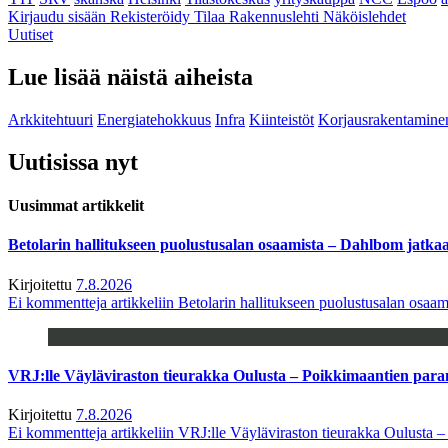
Kirjaudu sisään
Rekisteröidy
Tilaa Rakennuslehti
Näköislehdet
Uutiset
Lue lisää näistä aiheista
Arkkitehtuuri
Energiatehokkuus
Infra
Kiinteistöt
Korjausrakentamine
Uutisissa nyt
Uusimmat artikkelit
Betolarin hallitukseen puolustusalan osaamista – Dahlbom jatk
Kirjoitettu
7.8.2026
Ei kommentteja
artikkeliin Betolarin hallitukseen puolustusalan osa
VRJ:lle Väyläviraston tieurakka Oulusta – Poikkimaantien par
Kirjoitettu
7.8.2026
Ei kommentteja
artikkeliin VRJ:lle Väyläviraston tieurakka Oulusta 