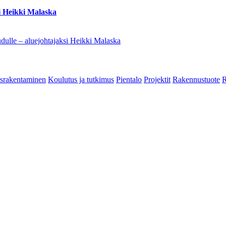
i Heikki Malaska
dulle – aluejohtajaksi Heikki Malaska
srakentaminen
Koulutus ja tutkimus
Pientalo
Projektit
Rakennustuote
R