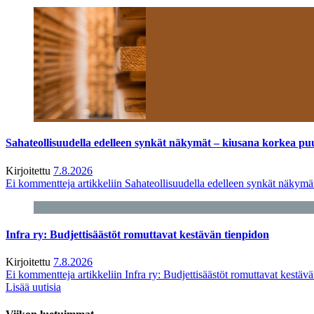
Sahateollisuudella edelleen synkät näkymät – kiusana korkea pu
Kirjoitettu
7.8.2026
Ei kommentteja
artikkeliin Sahateollisuudella edelleen synkät näkym
Infra ry: Budjettisäästöt romuttavat kestävän tienpidon
Kirjoitettu
7.8.2026
Ei kommentteja
artikkeliin Infra ry: Budjettisäästöt romuttavat kestäv
Lisää uutisia