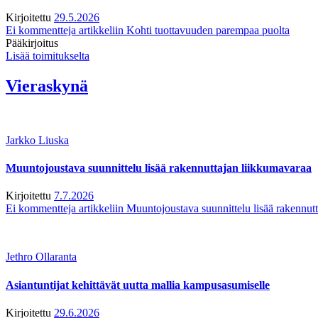
Kirjoitettu
29.5.2026
Ei kommentteja
artikkeliin Kohti tuottavuuden parempaa puolta
Pääkirjoitus
Lisää toimitukselta
Vieraskynä
Jarkko Liuska
Muuntojoustava suunnittelu lisää rakennuttajan liikkumavaraa
Kirjoitettu
7.7.2026
Ei kommentteja
artikkeliin Muuntojoustava suunnittelu lisää rakennut
Jethro Ollaranta
Asiantuntijat kehittävät uutta mallia kampusasumiselle
Kirjoitettu
29.6.2026