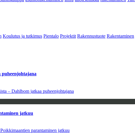
n
Koulutus ja tutkimus
Pientalo
Projektit
Rakennustuote
Rakentaminen
aa puheenjohtajana
amista – Dahlbom jatkaa puheenjohtajana
antaminen jatkuu
– Poikkimaantien parantaminen jatkuu