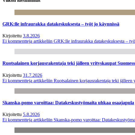
Viikon luetuimmat
GRK:lle infraurakka datakeskuksesta – työt jo käynnissä
Kirjoitettu
3.8.2026
Ei kommentteja
artikkeliin GRK:lle infraurakka datakeskuksesta – työ
Ruotsalainen korjausrakentaja teki jälleen yrityskaupat Suome
Kirjoitettu
31.7.2026
Ei kommentteja
artikkeliin Ruotsalainen korjausrakentaja teki jälle
Skanska-pomo varoittaa: Datakeskustyömaita uhkaa osaajapula
Kirjoitettu
5.8.2026
Ei kommentteja
artikkeliin Skanska-pomo varoittaa: Datakeskustyöma