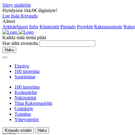
Siirry sisältöön
Hyödynnä 1kk/0€ diginäyte!
Lue lisää
Kirjaudu
Aiheet
Arkkitehtuuri
Infra
Kiinteistöt
Pientalo
Projektit
Rakennustuote
Raken
Kaikki mitä tietää pitää
Hae tältä sivustolta
Haku
Etusivu
100 tuoreinta
Suurimmat
100 tuoreinta
Keskustelut
Näköislehti
Tilaa Rakennuslehti
Uutiskirje
Toimitus
Yhteystiedot
Kirjaudu sisään
Haku