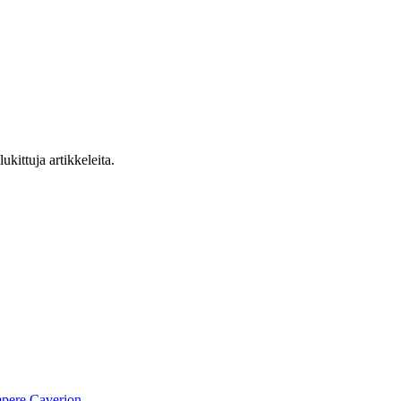
ukittuja artikkeleita.
pere
Caverion