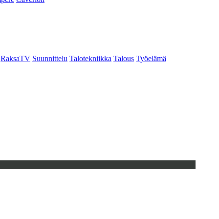
RaksaTV
Suunnittelu
Talotekniikka
Talous
Työelämä