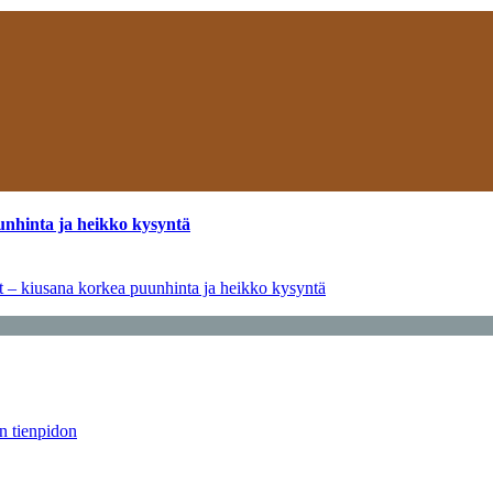
unhinta ja heikko kysyntä
ät – kiusana korkea puunhinta ja heikko kysyntä
än tienpidon