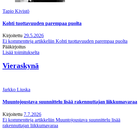
Tapio Kivistö
Kohti tuottavuuden parempaa puolta
Kirjoitettu
29.5.2026
Ei kommentteja
artikkeliin Kohti tuottavuuden parempaa puolta
Pääkirjoitus
Lisää toimitukselta
Vieraskynä
Jarkko Liuska
Muuntojoustava suunnittelu lisää rakennuttajan liikkumavaraa
Kirjoitettu
7.7.2026
Ei kommentteja
artikkeliin Muuntojoustava suunnittelu lisää
rakennuttajan liikkumavaraa