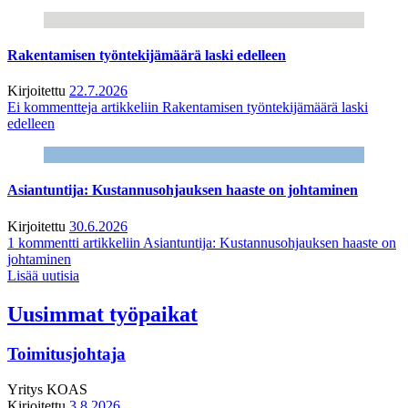
Rakentamisen työntekijämäärä laski edelleen
Kirjoitettu
22.7.2026
Ei kommentteja
artikkeliin Rakentamisen työntekijämäärä laski
edelleen
Asiantuntija: Kustannusohjauksen haaste on johtaminen
Kirjoitettu
30.6.2026
1 kommentti
artikkeliin Asiantuntija: Kustannusohjauksen haaste on
johtaminen
Lisää uutisia
Uusimmat työpaikat
Toimitusjohtaja
Yritys
KOAS
Kirjoitettu
3.8.2026