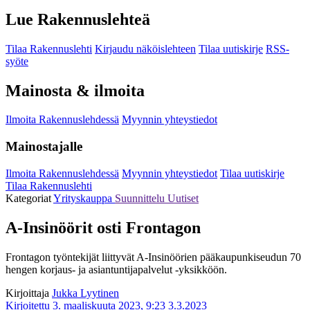
Lue Rakennuslehteä
Tilaa Rakennuslehti
Kirjaudu näköislehteen
Tilaa uutiskirje
RSS-
syöte
Mainosta & ilmoita
Ilmoita Rakennuslehdessä
Myynnin yhteystiedot
Mainostajalle
Ilmoita Rakennuslehdessä
Myynnin yhteystiedot
Tilaa uutiskirje
Tilaa Rakennuslehti
Kategoriat
Yrityskauppa
Suunnittelu
Uutiset
A-Insinöörit osti Frontagon
Frontagon työntekijät liittyvät A-Insinöörien pääkaupunkiseudun 70
hengen korjaus- ja asiantuntijapalvelut -yksikköön.
Kirjoittaja
Jukka Lyytinen
Kirjoitettu 3. maaliskuuta 2023, 9:23
3.3.2023