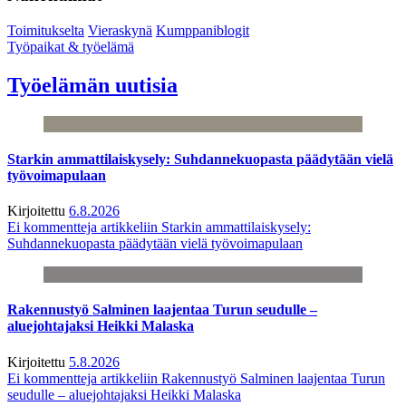
Toimitukselta
Vieraskynä
Kumppaniblogit
Työpaikat & työelämä
Työelämän uutisia
Starkin ammattilaiskysely: Suhdannekuopasta päädytään vielä
työvoimapulaan
Kirjoitettu
6.8.2026
Ei kommentteja
artikkeliin Starkin ammattilaiskysely:
Suhdannekuopasta päädytään vielä työvoimapulaan
Rakennustyö Salminen laajentaa Turun seudulle –
aluejohtajaksi Heikki Malaska
Kirjoitettu
5.8.2026
Ei kommentteja
artikkeliin Rakennustyö Salminen laajentaa Turun
seudulle – aluejohtajaksi Heikki Malaska