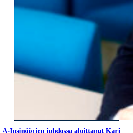
A-Insinöörien johdossa aloittanut Kari