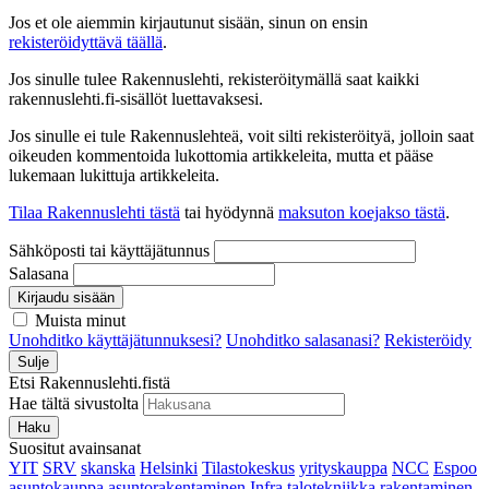
Jos et ole aiemmin kirjautunut sisään, sinun on ensin
rekisteröidyttävä täällä
.
Jos sinulle tulee Rakennuslehti, rekisteröitymällä saat kaikki
rakennuslehti.fi-sisällöt luettavaksesi.
Jos sinulle ei tule Rakennuslehteä, voit silti rekisteröityä, jolloin saat
oikeuden kommentoida lukottomia artikkeleita, mutta et pääse
lukemaan lukittuja artikkeleita.
Tilaa Rakennuslehti tästä
tai hyödynnä
maksuton koejakso tästä
.
Sähköposti tai käyttäjätunnus
Salasana
Kirjaudu sisään
Muista minut
Unohditko käyttäjätunnuksesi?
Unohditko salasanasi?
Rekisteröidy
Sulje
Etsi Rakennuslehti.fistä
Hae tältä sivustolta
Haku
Suositut avainsanat
YIT
SRV
skanska
Helsinki
Tilastokeskus
yrityskauppa
NCC
Espoo
asuntokauppa
asuntorakentaminen
Infra
talotekniikka
rakentaminen