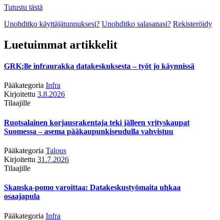
Tutustu tästä
Unohditko käyttäjätunnuksesi?
Unohditko salasanasi?
Rekisteröidy
Luetuimmat artikkelit
GRK:lle infraurakka datakeskuksesta – työt jo käynnissä
Pääkategoria
Infra
Kirjoitettu
3.8.2026
Tilaajille
Ruotsalainen korjausrakentaja teki jälleen yrityskaupat
Suomessa – asema pääkaupunkiseudulla vahvistuu
Pääkategoria
Talous
Kirjoitettu
31.7.2026
Tilaajille
Skanska-pomo varoittaa: Datakeskustyömaita uhkaa
osaajapula
Pääkategoria
Infra