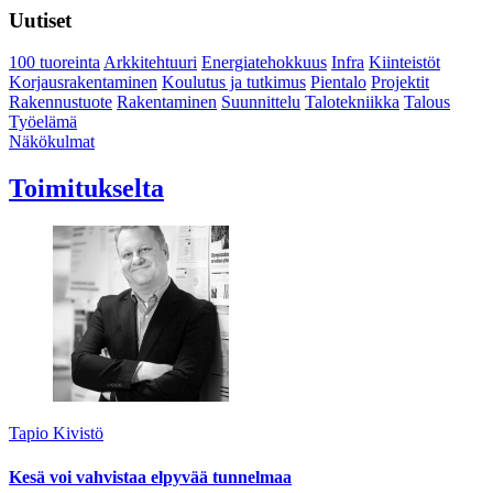
Uutiset
100 tuoreinta
Arkkitehtuuri
Energiatehokkuus
Infra
Kiinteistöt
Korjausrakentaminen
Koulutus ja tutkimus
Pientalo
Projektit
Rakennustuote
Rakentaminen
Suunnittelu
Talotekniikka
Talous
Työelämä
Näkökulmat
Toimitukselta
Tapio Kivistö
Kesä voi vahvistaa elpyvää tunnelmaa