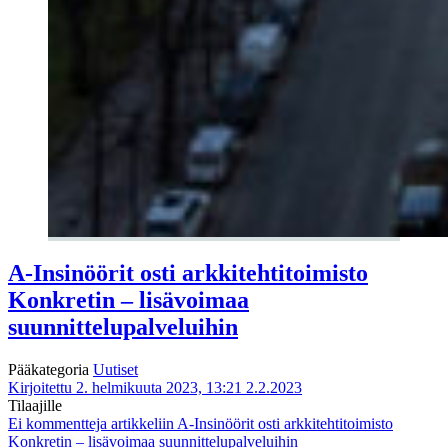
A-Insinöörit osti arkkitehtitoimisto
Konkretin – lisävoimaa
suunnittelupalveluihin
Pääkategoria
Uutiset
Kirjoitettu 2. helmikuuta 2023, 13:21
2.2.2023
Tilaajille
Ei kommentteja
artikkeliin A-Insinöörit osti arkkitehtitoimisto
Konkretin – lisävoimaa suunnittelupalveluihin