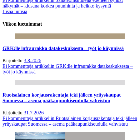
Ei kommentteja
artikkeliin Sahateollisuudella edelleen synkät
näkymät – kiusana korkea puunhinta ja heikko kysyntä
Lisää uutisia
Viikon luetuimmat
GRK:lle infraurakka datakeskuksesta – työt jo käynnissä
Kirjoitettu
3.8.2026
Ei kommentteja
artikkeliin GRK:lle infraurakka datakeskuksesta –
työt jo käynnissä
Ruotsalainen korjausrakentaja teki jälleen yrityskaupat
Suomessa – asema pääkaupunkiseudulla vahvistuu
Kirjoitettu
31.7.2026
Ei kommentteja
artikkeliin Ruotsalainen korjausrakentaja teki jälleen
yrityskaupat Suomessa – asema pääkaupunkiseudulla vahvistuu