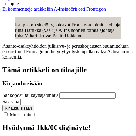
Tilaajille
Ei kommentteja
artikkeliin A-Insinöörit osti Frontagon
Kauppa on sinetöity, toteavat Frontagon toimitusjohtaja
Juha Hartikka (vas.) ja A-Insinöörien toimialajohtaja
Juha Valtari. Kuva: Pentti Hokkanen
Asunto-osakeyhtiöiden julkisivu- ja peruskorjausten suunnitteluun
erikoistunut Frontago on liittynyt yrityskaupalla osaksi A-Insinöörit -
konsernia.
Tämä artikkeli on tilaajille
Kirjaudu sisään
Sähköposti tai käyttäjätunnus
Salasana
Kirjaudu sisään
Muista minut
Hyödynnä 1kk/0€ diginäyte!