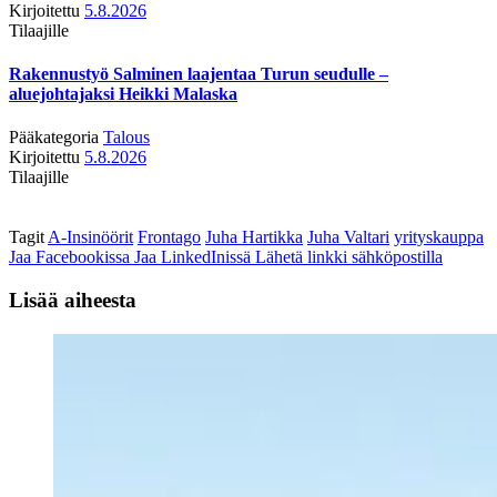
Kirjoitettu
5.8.2026
Tilaajille
Rakennustyö Salminen laajentaa Turun seudulle –
aluejohtajaksi Heikki Malaska
Pääkategoria
Talous
Kirjoitettu
5.8.2026
Tilaajille
Tagit
A-Insinöörit
Frontago
Juha Hartikka
Juha Valtari
yrityskauppa
Jaa Facebookissa
Jaa LinkedInissä
Lähetä linkki sähköpostilla
Lisää aiheesta