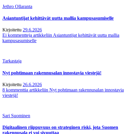
Jethro Ollaranta
Asiantuntijat kehittävät uutta mallia kampusasumiselle
Kirjoitettu
29.6.2026
Ei kommentteja
artikkeliin Asiantuntijat kehittävät uutta mallia
kampusasumiselle
Tarkastaja
Nyt pohtimaan rakennusalan innostavia viestejä!
Kirjoitettu
26.6.2026
8 kommenttia
artikkeliin Nyt pohtimaan rakennusalan innostavia
viestejä!
Sari Suominen
Digitaalinen riippuvuus on strateginen riski, jota Suomen
rakennusala ei voi sivuuttaa