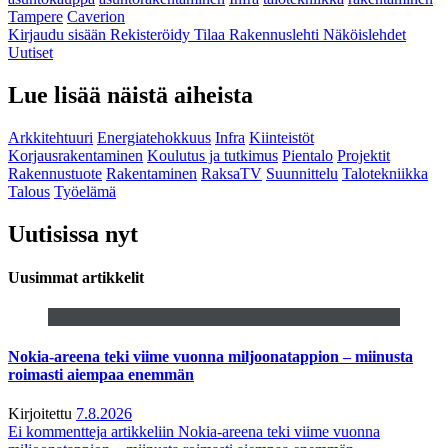
Tampere
Caverion
Kirjaudu sisään
Rekisteröidy
Tilaa Rakennuslehti
Näköislehdet
Uutiset
Lue lisää näistä aiheista
Arkkitehtuuri
Energiatehokkuus
Infra
Kiinteistöt
Korjausrakentaminen
Koulutus ja tutkimus
Pientalo
Projektit
Rakennustuote
Rakentaminen
RaksaTV
Suunnittelu
Talotekniikka
Talous
Työelämä
Uutisissa nyt
Uusimmat artikkelit
Nokia-areena teki viime vuonna miljoonatappion – miinusta
roimasti aiempaa enemmän
Kirjoitettu
7.8.2026
Ei kommentteja
artikkeliin Nokia-areena teki viime vuonna