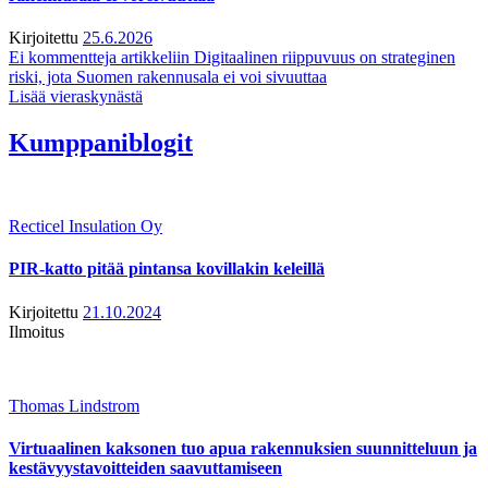
Kirjoitettu
25.6.2026
Ei kommentteja
artikkeliin Digitaalinen riippuvuus on strateginen
riski, jota Suomen rakennusala ei voi sivuuttaa
Lisää vieraskynästä
Kumppaniblogit
Recticel Insulation Oy
PIR-katto pitää pintansa kovillakin keleillä
Kirjoitettu
21.10.2024
Ilmoitus
Thomas Lindstrom
Virtuaalinen kaksonen tuo apua rakennuksien suunnitteluun ja
kestävyystavoitteiden saavuttamiseen