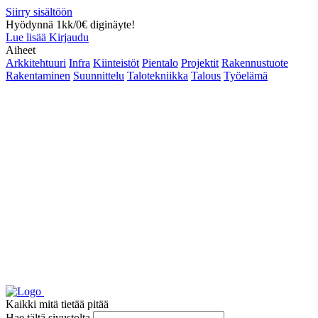
Siirry sisältöön
Hyödynnä 1kk/0€ diginäyte!
Lue lisää
Kirjaudu
Aiheet
Arkkitehtuuri
Infra
Kiinteistöt
Pientalo
Projektit
Rakennustuote
Rakentaminen
Suunnittelu
Talotekniikka
Talous
Työelämä
Kaikki mitä tietää pitää
Hae tältä sivustolta