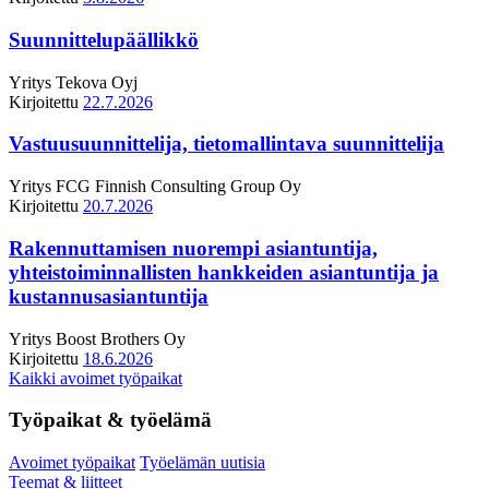
Suunnittelupäällikkö
Yritys
Tekova Oyj
Kirjoitettu
22.7.2026
Vastuusuunnittelija, tietomallintava suunnittelija
Yritys
FCG Finnish Consulting Group Oy
Kirjoitettu
20.7.2026
Rakennuttamisen nuorempi asiantuntija,
yhteistoiminnallisten hankkeiden asiantuntija ja
kustannusasiantuntija
Yritys
Boost Brothers Oy
Kirjoitettu
18.6.2026
Kaikki avoimet työpaikat
Työpaikat & työelämä
Avoimet työpaikat
Työelämän uutisia
Teemat & liitteet