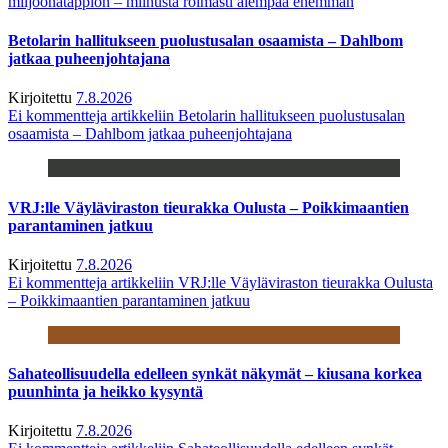
miljoonatappion – miinusta roimasti aiempaa enemmän
Betolarin hallitukseen puolustusalan osaamista – Dahlbom
jatkaa puheenjohtajana
Kirjoitettu
7.8.2026
Ei kommentteja
artikkeliin Betolarin hallitukseen puolustusalan
osaamista – Dahlbom jatkaa puheenjohtajana
VRJ:lle Väyläviraston tieurakka Oulusta – Poikkimaantien
parantaminen jatkuu
Kirjoitettu
7.8.2026
Ei kommentteja
artikkeliin VRJ:lle Väyläviraston tieurakka Oulusta
– Poikkimaantien parantaminen jatkuu
Sahateollisuudella edelleen synkät näkymät – kiusana korkea
puunhinta ja heikko kysyntä
Kirjoitettu
7.8.2026