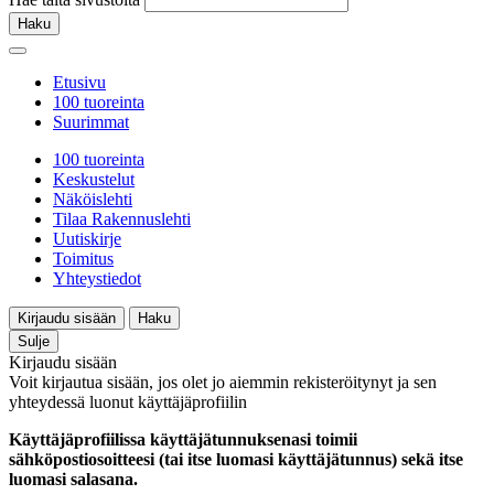
Haku
Etusivu
100 tuoreinta
Suurimmat
100 tuoreinta
Keskustelut
Näköislehti
Tilaa Rakennuslehti
Uutiskirje
Toimitus
Yhteystiedot
Kirjaudu sisään
Haku
Sulje
Kirjaudu sisään
Voit kirjautua sisään, jos olet jo aiemmin rekisteröitynyt ja sen
yhteydessä luonut käyttäjäprofiilin
Käyttäjäprofiilissa käyttäjätunnuksenasi toimii
sähköpostiosoitteesi (tai itse luomasi käyttäjätunnus) sekä itse
luomasi salasana.