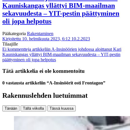
Kauniskangas yllättyi BIM-maailman
sekavuudesta – YIT-pestin päättyminen
oli jopa helpotus
Pääkategoria
Rakentaminen
Kirjoitettu 10. helmikuuta 2023, 6:12
10.2.2023
Tilaajille
Ei kommentteja
artikkeliin A-Insinöörien johdossa aloittanut Kari
Kauniskangas yllättyi BIM-maailman sekavuudesta – YIT-pestin
päättyminen oli jopa helpotus
Tätä artikkelia ei ole kommentoitu
0 vastausta artikkeliin “A-Insinöörit osti Frontagon”
Rakennuslehden luetuimmat
Tänään
Tällä viikolla
Tässä kuussa