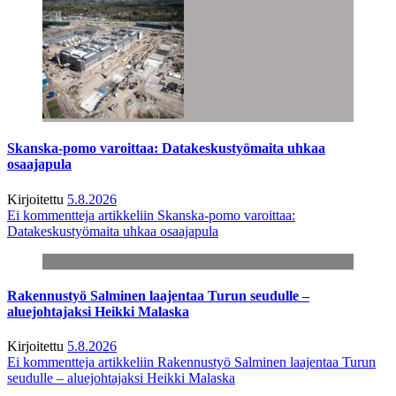
Skanska-pomo varoittaa: Datakeskustyömaita uhkaa
osaajapula
Kirjoitettu
5.8.2026
Ei kommentteja
artikkeliin Skanska-pomo varoittaa:
Datakeskustyömaita uhkaa osaajapula
Rakennustyö Salminen laajentaa Turun seudulle –
aluejohtajaksi Heikki Malaska
Kirjoitettu
5.8.2026
Ei kommentteja
artikkeliin Rakennustyö Salminen laajentaa Turun
seudulle – aluejohtajaksi Heikki Malaska