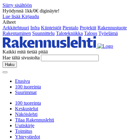
Siirry sisältöön
Hyödynnä 1kk/0€ diginäyte!
Lue lisää
Kirjaudu
Aiheet
Arkkitehtuuri
Infra
Kiinteistöt
Pientalo
Projektit
Rakennustuote
Rakentaminen
Suunnittelu
Talotekniikka
Talous
Työelämä
Kaikki mitä tietää pitää
Hae tältä sivustolta
Haku
Etusivu
100 tuoreinta
Suurimmat
100 tuoreinta
Keskustelut
Näköislehti
Tilaa Rakennuslehti
Uutiskirje
Toimitus
Yhteystiedot