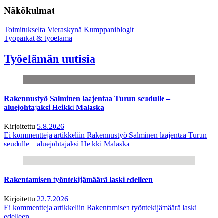
Näkökulmat
Toimitukselta
Vieraskynä
Kumppaniblogit
Työpaikat & työelämä
Työelämän uutisia
Rakennustyö Salminen laajentaa Turun seudulle –
aluejohtajaksi Heikki Malaska
Kirjoitettu
5.8.2026
Ei kommentteja
artikkeliin Rakennustyö Salminen laajentaa Turun
seudulle – aluejohtajaksi Heikki Malaska
Rakentamisen työntekijämäärä laski edelleen
Kirjoitettu
22.7.2026
Ei kommentteja
artikkeliin Rakentamisen työntekijämäärä laski
edelleen