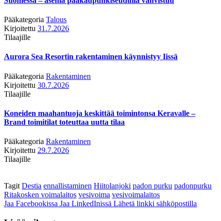
Suomessa – asema pääkaupunkiseudulla vahvistuu
Pääkategoria
Talous
Kirjoitettu
31.7.2026
Tilaajille
Aurora Sea Resortin rakentaminen käynnistyy Iissä
Pääkategoria
Rakentaminen
Kirjoitettu
30.7.2026
Tilaajille
Koneiden maahantuoja keskittää toimintonsa Keravalle –
Brand toimitilat toteuttaa uutta tilaa
Pääkategoria
Rakentaminen
Kirjoitettu
29.7.2026
Tilaajille
Tagit
Destia
ennallistaminen
Hiitolanjoki
padon purku
padonpurku
Ritakosken voimalaitos
vesivoima
vesivoimalaitos
Jaa Facebookissa
Jaa LinkedInissä
Lähetä linkki sähköpostilla