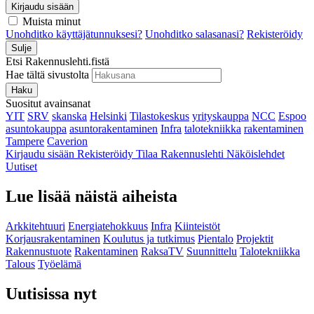
Kirjaudu sisään
Muista minut
Unohditko käyttäjätunnuksesi?
Unohditko salasanasi?
Rekisteröidy
Sulje
Etsi Rakennuslehti.fistä
Hae tältä sivustolta
Haku
Suositut avainsanat
YIT
SRV
skanska
Helsinki
Tilastokeskus
yrityskauppa
NCC
Espoo
asuntokauppa
asuntorakentaminen
Infra
talotekniikka
rakentaminen
Tampere
Caverion
Kirjaudu sisään
Rekisteröidy
Tilaa Rakennuslehti
Näköislehdet
Uutiset
Lue lisää näistä aiheista
Arkkitehtuuri
Energiatehokkuus
Infra
Kiinteistöt
Korjausrakentaminen
Koulutus ja tutkimus
Pientalo
Projektit
Rakennustuote
Rakentaminen
RaksaTV
Suunnittelu
Talotekniikka
Talous
Työelämä
Uutisissa nyt