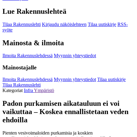
Lue Rakennuslehteä
Tilaa Rakennuslehti
Kirjaudu näköislehteen
Tilaa uutiskirje
RSS-
syöte
Mainosta & ilmoita
Ilmoita Rakennuslehdessä
Myynnin yhteystiedot
Mainostajalle
Ilmoita Rakennuslehdessä
Myynnin yhteystiedot
Tilaa uutiskirje
Tilaa Rakennuslehti
Kategoriat
Infra
Ympäristö
Padon purkamisen aikatauluun ei voi
vaikuttaa – Koskea ennallistetaan veden
ehdoilla
Pienten vesivoimaloiden purkamisia ja koskien