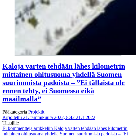
Kaloja varten tehdään lähes kilometrin
mittainen ohitusuoma yhdellä Suomen
suurimmista padoista – ”Ei tällaista ole
ennen tehty, ei Suomessa eikä
maailmalla”
Pääkategoria
Projektit
Kirjoitettu 21. tammikuuta 2022, 8:42
21.1.2022
Tilaajille
Ei kommentteja
artikkeliin Kaloja varten tehdään lähes kilometrin
mittainen ohitusuoma yhdellä Suomen suurimmista padoista – ”Ei