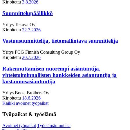
Kirjoitettu
3.8.2026
Suunnittelupäällikkö
Yritys
Tekova Oyj
Kirjoitettu
22.7.2026
Vastuusuunnittelija, tietomallintava suunnittelija
Yritys
FCG Finnish Consulting Group Oy
Kirjoitettu
20.7.2026
Rakennuttamisen nuorempi asiantuntija,
yhteistoiminnallisten hankkeiden asiantuntija ja
kustannusasiantuntija
Yritys
Boost Brothers Oy
Kirjoitettu
18.6.2026
Kaikki avoimet työpaikat
Työpaikat & työelämä
Avoimet työpaikat
Työelämän uutisia