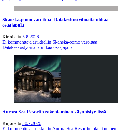
Skanska-pomo varoittaa: Datakeskustyömaita uhkaa
osaajapula
Kirjoitettu
5.8.2026
Ei kommentteja
artikkeliin Skanska-pomo varoittaa:
Datakeskustyömaita uhkaa osaajapula
Aurora Sea Resortin rakentaminen käynnistyy Iissä
Kirjoitettu
30.7.2026
Ei kommentteja
artikkeliin Aurora Sea Resortin rakentaminen