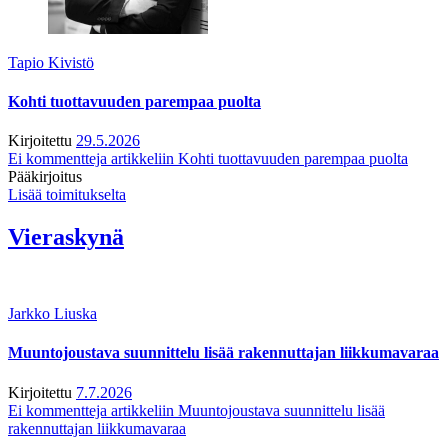
Tapio Kivistö
Kohti tuottavuuden parempaa puolta
Kirjoitettu
29.5.2026
Ei kommentteja
artikkeliin Kohti tuottavuuden parempaa puolta
Pääkirjoitus
Lisää toimitukselta
Vieraskynä
Jarkko Liuska
Muuntojoustava suunnittelu lisää rakennuttajan liikkumavaraa
Kirjoitettu
7.7.2026
Ei kommentteja
artikkeliin Muuntojoustava suunnittelu lisää
rakennuttajan liikkumavaraa