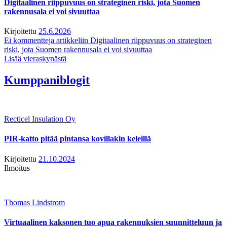
Digitaalinen riippuvuus on strateginen riski, jota Suomen
rakennusala ei voi sivuuttaa
Kirjoitettu
25.6.2026
Ei kommentteja
artikkeliin Digitaalinen riippuvuus on strateginen
riski, jota Suomen rakennusala ei voi sivuuttaa
Lisää vieraskynästä
Kumppaniblogit
Recticel Insulation Oy
PIR-katto pitää pintansa kovillakin keleillä
Kirjoitettu
21.10.2024
Ilmoitus
Thomas Lindstrom
Virtuaalinen kaksonen tuo apua rakennuksien suunnitteluun ja