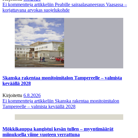
Ei kommentteja
artikkeliin Peabille sairaalasaneeraus Vaasassa –
korjattavana arvokas suojelukohde
Skanska rakentaa monitoimitalon Tampereelle – valmista
keväällä 2028
Kirjoitettu
6.8.2026
Ei kommentteja
artikkeliin Skanska rakentaa monitoimitalon
Tampereelle – valmista keväällä 2028
Mökkikauppa kangistui kesän tullen – myyntimäärät
miinuksella viime vuoteen verrattuna