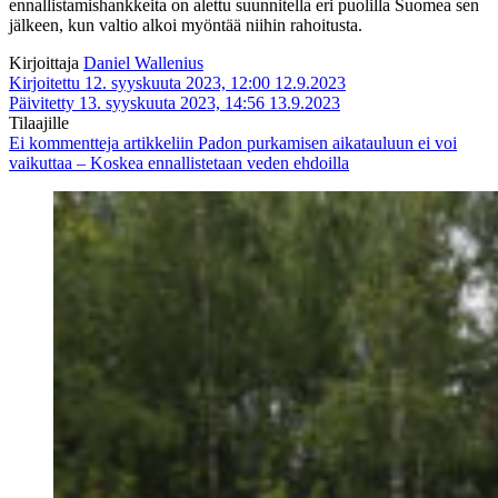
ennallistamishankkeita on alettu suunnitella eri puolilla Suomea sen
jälkeen, kun valtio alkoi myöntää niihin rahoitusta.
Kirjoittaja
Daniel Wallenius
Kirjoitettu 12. syyskuuta 2023, 12:00
12.9.2023
Päivitetty 13. syyskuuta 2023, 14:56
13.9.2023
Tilaajille
Ei kommentteja
artikkeliin Padon purkamisen aikatauluun ei voi
vaikuttaa – Koskea ennallistetaan veden ehdoilla