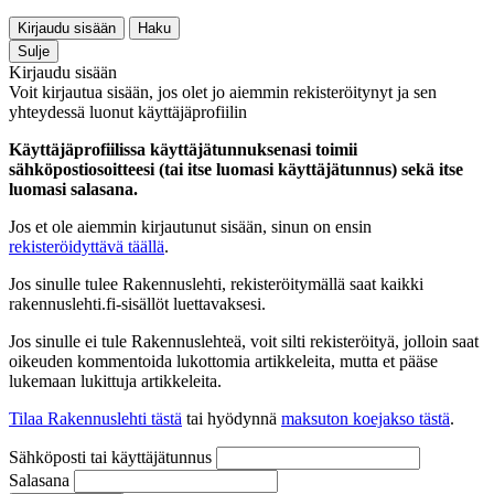
Kirjaudu sisään
Haku
Sulje
Kirjaudu sisään
Voit kirjautua sisään, jos olet jo aiemmin rekisteröitynyt ja sen
yhteydessä luonut käyttäjäprofiilin
Käyttäjäprofiilissa käyttäjätunnuksenasi toimii
sähköpostiosoitteesi (tai itse luomasi käyttäjätunnus) sekä itse
luomasi salasana.
Jos et ole aiemmin kirjautunut sisään, sinun on ensin
rekisteröidyttävä täällä
.
Jos sinulle tulee Rakennuslehti, rekisteröitymällä saat kaikki
rakennuslehti.fi-sisällöt luettavaksesi.
Jos sinulle ei tule Rakennuslehteä, voit silti rekisteröityä, jolloin saat
oikeuden kommentoida lukottomia artikkeleita, mutta et pääse
lukemaan lukittuja artikkeleita.
Tilaa Rakennuslehti tästä
tai hyödynnä
maksuton koejakso tästä
.
Sähköposti tai käyttäjätunnus
Salasana