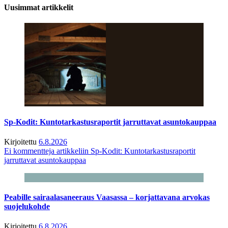
Uusimmat artikkelit
Sp-Kodit: Kuntotarkastusraportit jarruttavat asuntokauppaa
Kirjoitettu
6.8.2026
Ei kommentteja
artikkeliin Sp-Kodit: Kuntotarkastusraportit
jarruttavat asuntokauppaa
Peabille sairaalasaneeraus Vaasassa – korjattavana arvokas
suojelukohde
Kirjoitettu
6.8.2026