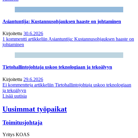
Asiantuntija: Kustannusohjauksen haaste on johtaminen
Kirjoitettu
30.6.2026
1 kommentti
artikkeliin Asiantuntija: Kustannusohjauksen haaste on
johtaminen
Tietohallintojohtaja uskoo teknologiaan ja tekoälyyn
Kirjoitettu
29.6.2026
Ei kommentteja
artikkeliin Tietohallintojohtaja uskoo teknologiaan
ja tekoälyyn
Lisää uutisia
Uusimmat työpaikat
Toimitusjohtaja
Yritys
KOAS