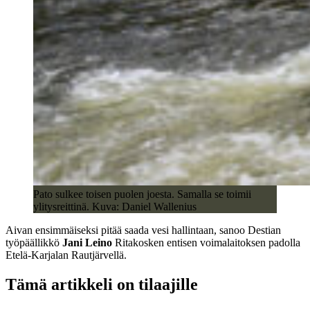
Pato sulkee toisen puolen joesta. Samalla se toimii
ylitysreittinä. Kuva: Daniel Wallenius
Aivan ensimmäiseksi pitää saada vesi hallintaan, sanoo Destian
työpäällikkö
Jani Leino
Ritakosken entisen voimalaitoksen padolla
Etelä-Karjalan Rautjärvellä.
Tämä artikkeli on tilaajille