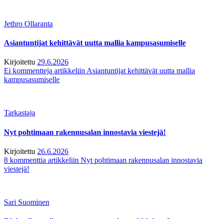
Jethro Ollaranta
Asiantuntijat kehittävät uutta mallia kampusasumiselle
Kirjoitettu
29.6.2026
Ei kommentteja
artikkeliin Asiantuntijat kehittävät uutta mallia
kampusasumiselle
Tarkastaja
Nyt pohtimaan rakennusalan innostavia viestejä!
Kirjoitettu
26.6.2026
8 kommenttia
artikkeliin Nyt pohtimaan rakennusalan innostavia
viestejä!
Sari Suominen