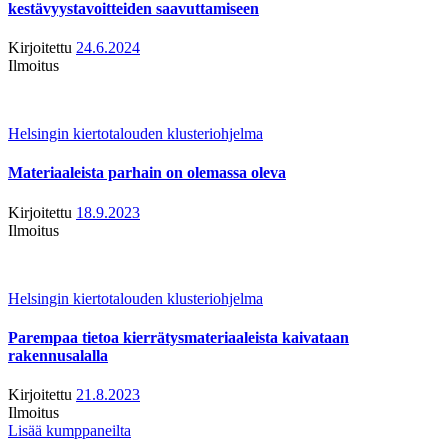
kestävyystavoitteiden saavuttamiseen
Kirjoitettu
24.6.2024
Ilmoitus
Helsingin kiertotalouden klusteriohjelma
Materiaaleista parhain on olemassa oleva
Kirjoitettu
18.9.2023
Ilmoitus
Helsingin kiertotalouden klusteriohjelma
Parempaa tietoa kierrätysmateriaaleista kaivataan
rakennusalalla
Kirjoitettu
21.8.2023
Ilmoitus
Lisää kumppaneilta