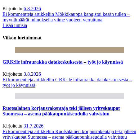
Kirjoitettu
6.8.2026
Ei kommentteja
artikkeliin Mökkikauppa kangistui kesän tullen –
myyntimäärät miinuksella viime vuoteen verrattuna
Lisää uutisia
Viikon luetuimmat
GRK:lle infraurakka datakeskuksesta – työt jo käynnissä
Kirjoitettu
3.8.2026
Ei kommentteja
artikkeliin GRK:lle infraurakka datakeskuksesta –
työt jo käynnissä
Ruotsalainen korjausrakentaja teki jälleen yrityskaupat
Suomessa – asema pääkaupunkiseudulla vahvistuu
Kirjoitettu
31.7.2026
Ei kommentteja
artikkeliin Ruotsalainen korjausrakentaja teki jälleen
yrityskaupat Suomessa – asema pääkaupunkiseudulla vahvistuu