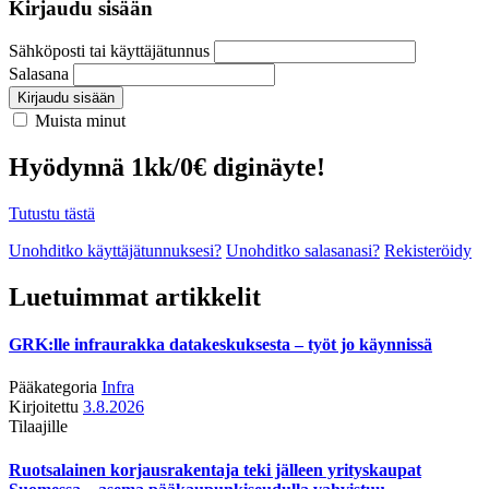
Kirjaudu sisään
Sähköposti tai käyttäjätunnus
Salasana
Kirjaudu sisään
Muista minut
Hyödynnä 1kk/0€ diginäyte!
Tutustu tästä
Unohditko käyttäjätunnuksesi?
Unohditko salasanasi?
Rekisteröidy
Luetuimmat artikkelit
GRK:lle infraurakka datakeskuksesta – työt jo käynnissä
Pääkategoria
Infra
Kirjoitettu
3.8.2026
Tilaajille
Ruotsalainen korjausrakentaja teki jälleen yrityskaupat