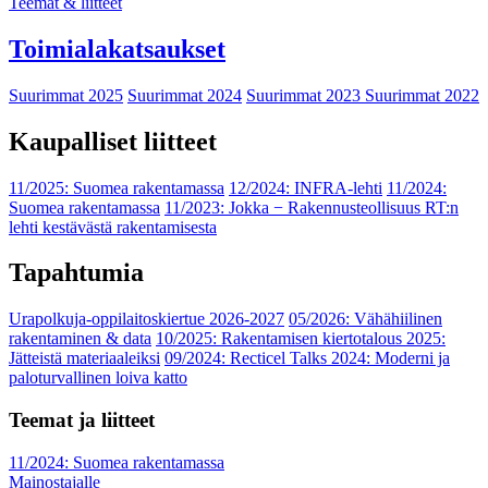
Teemat & liitteet
Toimialakatsaukset
Suurimmat 2025
Suurimmat 2024
Suurimmat 2023
Suurimmat 2022
Kaupalliset liitteet
11/2025: Suomea rakentamassa
12/2024: INFRA-lehti
11/2024:
Suomea rakentamassa
11/2023: Jokka − Rakennusteollisuus RT:n
lehti kestävästä rakentamisesta
Tapahtumia
Urapolkuja-oppilaitoskiertue 2026-2027
05/2026: Vähähiilinen
rakentaminen & data
10/2025: Rakentamisen kiertotalous 2025:
Jätteistä materiaaleiksi
09/2024: Recticel Talks 2024: Moderni ja
paloturvallinen loiva katto
Teemat ja liitteet
11/2024: Suomea rakentamassa
Mainostajalle