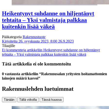
Heikentynyt suhdanne on hiljentänyt
tehtaita – Yksi valmistaja palkkaa
kuitenkin lisää väkeä
Pääkategoria
Rakennustuote
Kirjoitettu 26. syyskuuta 2023, 8:00
26.9.2023
Tilaajille
Ei kommentteja
artikkeliin Heikentynyt suhdanne on hiljentänyt
tehtaita – Yksi valmistaja palkkaa kuitenkin lisää väkeä
Tätä artikkelia ei ole kommentoitu
0 vastausta artikkeliin “Rakennusalan yritysten hoitamattomien
lainojen määrä kasvoi”
Rakennuslehden luetuimmat
Tänään
Tällä viikolla
Tässä kuussa