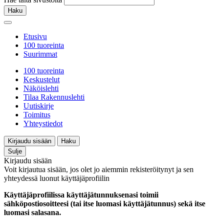
Haku
Etusivu
100 tuoreinta
Suurimmat
100 tuoreinta
Keskustelut
Näköislehti
Tilaa Rakennuslehti
Uutiskirje
Toimitus
Yhteystiedot
Kirjaudu sisään
Haku
Sulje
Kirjaudu sisään
Voit kirjautua sisään, jos olet jo aiemmin rekisteröitynyt ja sen
yhteydessä luonut käyttäjäprofiilin
Käyttäjäprofiilissa käyttäjätunnuksenasi toimii
sähköpostiosoitteesi (tai itse luomasi käyttäjätunnus) sekä itse
luomasi salasana.