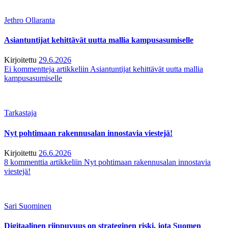
Jethro Ollaranta
Asiantuntijat kehittävät uutta mallia kampusasumiselle
Kirjoitettu
29.6.2026
Ei kommentteja
artikkeliin Asiantuntijat kehittävät uutta mallia
kampusasumiselle
Tarkastaja
Nyt pohtimaan rakennusalan innostavia viestejä!
Kirjoitettu
26.6.2026
8 kommenttia
artikkeliin Nyt pohtimaan rakennusalan innostavia
viestejä!
Sari Suominen
Digitaalinen riippuvuus on strateginen riski, jota Suomen