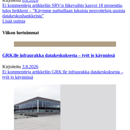
Kirjoitettu
6.8.2026
Ei kommentteja
artikkeliin SRV:n liikevaihto kasvoi 18 prosenttia,
tulos heikkeni – ”Käymme parhaillaan lukuisia neuvotteluja uusista
datakeskushankkeista”
Lisää uutisia
Viikon luetuimmat
GRK:lle infraurakka datakeskuksesta – työt jo käynnissä
Kirjoitettu
3.8.2026
Ei kommentteja
artikkeliin GRK:lle infraurakka datakeskuksesta –
työt jo käynnissä