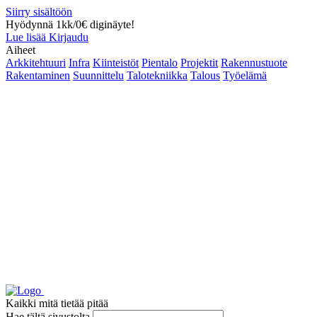
Siirry sisältöön
Hyödynnä 1kk/0€ diginäyte!
Lue lisää
Kirjaudu
Aiheet
Arkkitehtuuri
Infra
Kiinteistöt
Pientalo
Projektit
Rakennustuote
Rakentaminen
Suunnittelu
Talotekniikka
Talous
Työelämä
Kaikki mitä tietää pitää
Hae tältä sivustolta