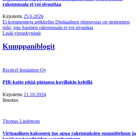
rakennusala ei voi sivuuttaa
Kirjoitettu
25.6.2026
Ei kommentteja
artikkeliin Digitaalinen riippuvuus on strateginen
riski, jota Suomen rakennusala ei voi sivuuttaa
Lisää vieraskynästä
Kumppaniblogit
Recticel Insulation Oy
PIR-katto pitää pintansa kovillakin keleillä
Kirjoitettu
21.10.2024
Ilmoitus
Thomas Lindstrom
Virtuaalinen kaksonen tuo apua rakennuksien suunnitteluun ja
kestävyystavoitteiden saavuttamiseen