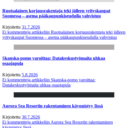
Ruotsalainen korjausrakentaja teki jälleen yrityskaupat
Suomessa – asema pääkaupunkiseudulla vahvistuu
Kirjoitettu
31.7.2026
Ei kommentteja
artikkeliin Ruotsalainen korjausrakentaja teki jälleen
yrityskaupat Suomessa – asema pääkaupunkiseudulla vahvistuu
Skanska-pomo varoittaa: Datakeskustyömaita uhkaa
osaajapula
Kirjoitettu
5.8.2026
Ei kommentteja
artikkeliin Skanska-pomo varoittaa:
Datakeskustyömaita uhkaa osaajapula
Aurora Sea Resortin rakentaminen käynnistyy Iissä
Kirjoitettu
30.7.2026
Ei kommentteja
artikkeliin Aurora Sea Resortin rakentaminen
käynnistyy Iissä