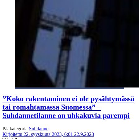
”Koko rakentaminen ei ole pysähtymässä
tai romahtamassa Suomessa” –
Suhdannetilanne on uhkakuvia parempi
Pääkategoria
Suhdanne
Kirjoitettu 22. syyskuuta 2023, 6:01
22.9.2023