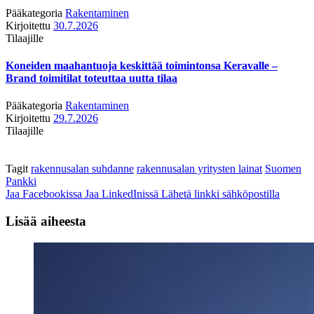
Pääkategoria
Rakentaminen
Kirjoitettu
30.7.2026
Tilaajille
Koneiden maahantuoja keskittää toimintonsa Keravalle –
Brand toimitilat toteuttaa uutta tilaa
Pääkategoria
Rakentaminen
Kirjoitettu
29.7.2026
Tilaajille
Tagit
rakennusalan suhdanne
rakennusalan yritysten lainat
Suomen
Pankki
Jaa Facebookissa
Jaa LinkedInissä
Lähetä linkki sähköpostilla
Lisää aiheesta