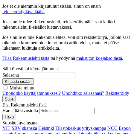
Jos et ole aiemmin kirjautunut sisään, sinun on ensin
rekisteröidyttävä täällä
.
Jos sinulle tulee Rakennuslehti, rekisteröitymällä saat kaikki
rakennuslehti.fi-sisällöt luettavaksesi.
Jos sinulle ei tule Rakennuslehteä, voit silti rekisteröityä, jolloin saat
oikeuden kommentoida lukottomia artikkeleita, mutta et pääse
lukemaan lukittuja artikkeleita.
Tilaa Rakennuslehti tästä
tai hyödynnä
maksuton koejakso tästä
.
Sähköposti tai käyttäjätunnus
Salasana
Kirjaudu sisään
Muista minut
Unohditko käyttäjätunnuksesi?
Unohditko salasanasi?
Rekisteröidy
Sulje
Etsi Rakennuslehti.fistä
Hae tältä sivustolta
Haku
Suositut avainsanat
YIT
SRV
skanska
Helsinki
Tilastokeskus
yrityskauppa
NCC
Espoo
asuntokauppa
asuntorakentaminen
Infra
talotekniikka
rakentaminen