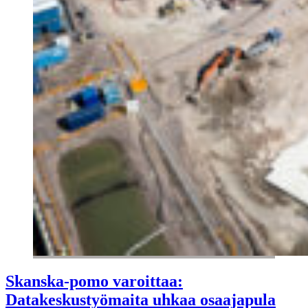
Skanska-pomo varoittaa:
Datakeskustyömaita uhkaa osaajapula