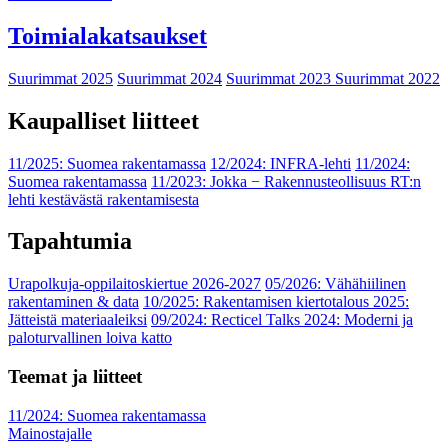
Toimialakatsaukset
Suurimmat 2025
Suurimmat 2024
Suurimmat 2023
Suurimmat 2022
Kaupalliset liitteet
11/2025: Suomea rakentamassa
12/2024: INFRA-lehti
11/2024:
Suomea rakentamassa
11/2023: Jokka − Rakennusteollisuus RT:n
lehti kestävästä rakentamisesta
Tapahtumia
Urapolkuja-oppilaitoskiertue 2026-2027
05/2026: Vähähiilinen
rakentaminen & data
10/2025: Rakentamisen kiertotalous 2025:
Jätteistä materiaaleiksi
09/2024: Recticel Talks 2024: Moderni ja
paloturvallinen loiva katto
Teemat ja liitteet
11/2024: Suomea rakentamassa
Mainostajalle