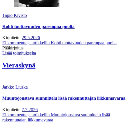
Tapio Kivistö
Kohti tuottavuuden parempaa puolta
Kirjoitettu
29.5.2026
Ei kommentteja
artikkeliin Kohti tuottavuuden parempaa puolta
Pääkirjoitus
Lisää toimitukselta
Vieraskynä
Jarkko Liuska
Muuntojoustava suunnittelu lisää rakennuttajan liikkumavaraa
Kirjoitettu
7.7.2026
Ei kommentteja
artikkeliin Muuntojoustava suunnittelu lisää
rakennuttajan liikkumavaraa