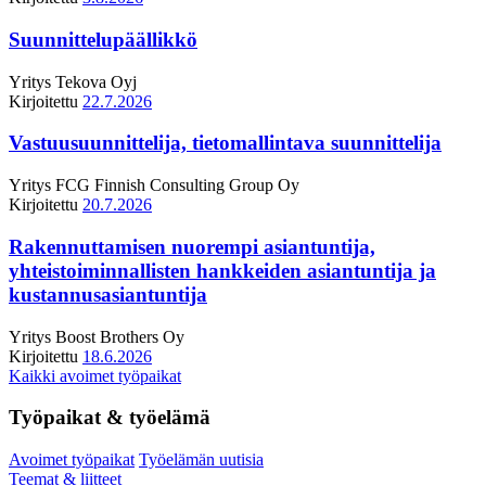
Suunnittelupäällikkö
Yritys
Tekova Oyj
Kirjoitettu
22.7.2026
Vastuusuunnittelija, tietomallintava suunnittelija
Yritys
FCG Finnish Consulting Group Oy
Kirjoitettu
20.7.2026
Rakennuttamisen nuorempi asiantuntija,
yhteistoiminnallisten hankkeiden asiantuntija ja
kustannusasiantuntija
Yritys
Boost Brothers Oy
Kirjoitettu
18.6.2026
Kaikki avoimet työpaikat
Työpaikat & työelämä
Avoimet työpaikat
Työelämän uutisia
Teemat & liitteet