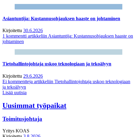
Asiantuntija: Kustannusohjauksen haaste on johtaminen
Kirjoitettu
30.6.2026
1 kommentti
artikkeliin Asiantuntija: Kustannusohjauksen haaste on
johtaminen
Tietohallintojohtaja uskoo teknologiaan ja tekoälyyn
Kirjoitettu
29.6.2026
Ei kommentteja
artikkeliin Tietohallintojohtaja uskoo teknologiaan
ja tekoälyyn
Lisää uutisia
Uusimmat työpaikat
Toimitusjohtaja
Yritys
KOAS
Kirjoitettu
3.8.2026