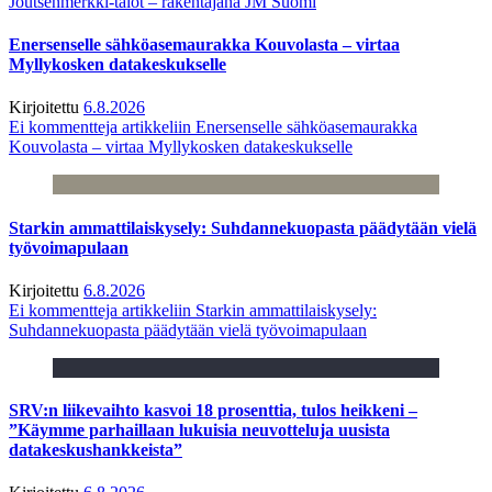
Joutsenmerkki-talot – rakentajana JM Suomi
Enersenselle sähköasemaurakka Kouvolasta – virtaa
Myllykosken datakeskukselle
Kirjoitettu
6.8.2026
Ei kommentteja
artikkeliin Enersenselle sähköasemaurakka
Kouvolasta – virtaa Myllykosken datakeskukselle
Starkin ammattilaiskysely: Suhdannekuopasta päädytään vielä
työvoimapulaan
Kirjoitettu
6.8.2026
Ei kommentteja
artikkeliin Starkin ammattilaiskysely:
Suhdannekuopasta päädytään vielä työvoimapulaan
SRV:n liikevaihto kasvoi 18 prosenttia, tulos heikkeni –
”Käymme parhaillaan lukuisia neuvotteluja uusista
datakeskushankkeista”