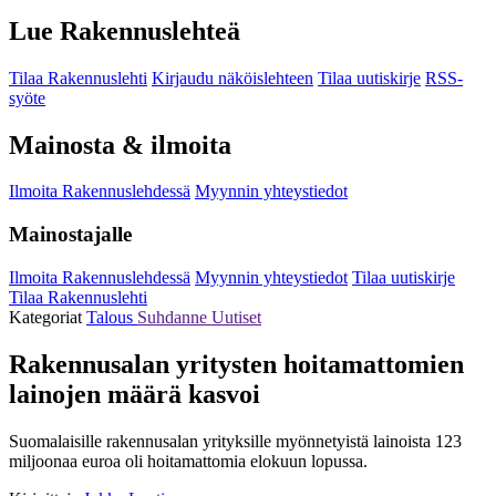
Lue Rakennuslehteä
Tilaa Rakennuslehti
Kirjaudu näköislehteen
Tilaa uutiskirje
RSS-
syöte
Mainosta & ilmoita
Ilmoita Rakennuslehdessä
Myynnin yhteystiedot
Mainostajalle
Ilmoita Rakennuslehdessä
Myynnin yhteystiedot
Tilaa uutiskirje
Tilaa Rakennuslehti
Kategoriat
Talous
Suhdanne
Uutiset
Rakennusalan yritysten hoitamattomien
lainojen määrä kasvoi
Suomalaisille rakennusalan yrityksille myönnetyistä lainoista 123
miljoonaa euroa oli hoitamattomia elokuun lopussa.