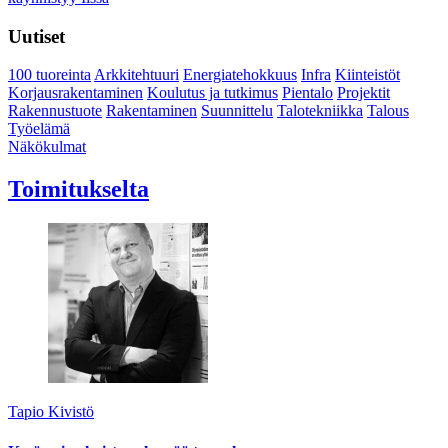
Uutiset
100 tuoreinta
Arkkitehtuuri
Energiatehokkuus
Infra
Kiinteistöt
Korjausrakentaminen
Koulutus ja tutkimus
Pientalo
Projektit
Rakennustuote
Rakentaminen
Suunnittelu
Talotekniikka
Talous
Työelämä
Näkökulmat
Toimitukselta
Tapio Kivistö