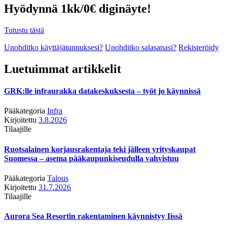
Hyödynnä 1kk/0€ diginäyte!
Tutustu tästä
Unohditko käyttäjätunnuksesi?
Unohditko salasanasi?
Rekisteröidy
Luetuimmat artikkelit
GRK:lle infraurakka datakeskuksesta – työt jo käynnissä
Pääkategoria
Infra
Kirjoitettu
3.8.2026
Tilaajille
Ruotsalainen korjausrakentaja teki jälleen yrityskaupat
Suomessa – asema pääkaupunkiseudulla vahvistuu
Pääkategoria
Talous
Kirjoitettu
31.7.2026
Tilaajille
Aurora Sea Resortin rakentaminen käynnistyy Iissä