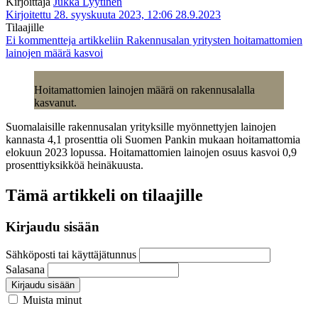
Kirjoittaja
Jukka Lyytinen
Kirjoitettu 28. syyskuuta 2023, 12:06
28.9.2023
Tilaajille
Ei kommentteja
artikkeliin Rakennusalan yritysten hoitamattomien
lainojen määrä kasvoi
Hoitamattomien lainojen määrä on rakennusalalla
kasvanut.
Suomalaisille rakennusalan yrityksille myönnettyjen lainojen
kannasta 4,1 prosenttia oli Suomen Pankin mukaan hoitamattomia
elokuun 2023 lopussa. Hoitamattomien lainojen osuus kasvoi 0,9
prosenttiyksikköä heinäkuusta.
Tämä artikkeli on tilaajille
Kirjaudu sisään
Sähköposti tai käyttäjätunnus
Salasana
Kirjaudu sisään
Muista minut