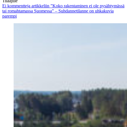
Tilaajille
Ei kommentteja
artikkeliin ”Koko rakentaminen ei ole pysähtymässä
tai romahtamassa Suomessa” – Suhdannetilanne on uhkakuvia
parempi