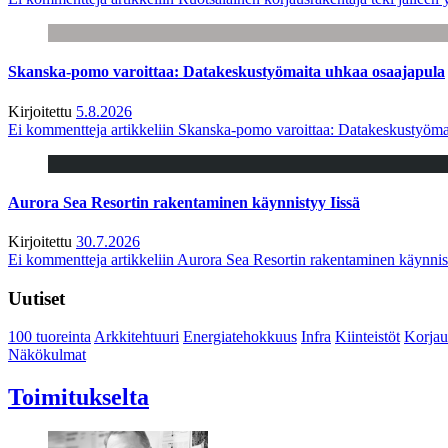
Skanska-pomo varoittaa: Datakeskustyömaita uhkaa osaajapula
Kirjoitettu
5.8.2026
Ei kommentteja
artikkeliin Skanska-pomo varoittaa: Datakeskustyöma
Aurora Sea Resortin rakentaminen käynnistyy Iissä
Kirjoitettu
30.7.2026
Ei kommentteja
artikkeliin Aurora Sea Resortin rakentaminen käynnis
Uutiset
100 tuoreinta
Arkkitehtuuri
Energiatehokkuus
Infra
Kiinteistöt
Korjau
Näkökulmat
Toimitukselta