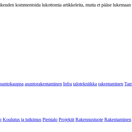
at oikeuden kommentoida lukottomia artikkeleita, mutta et pääse lukemaan l
asuntokauppa
asuntorakentaminen
Infra
talotekniikka
rakentaminen
Tam
n
Koulutus ja tutkimus
Pientalo
Projektit
Rakennustuote
Rakentaminen