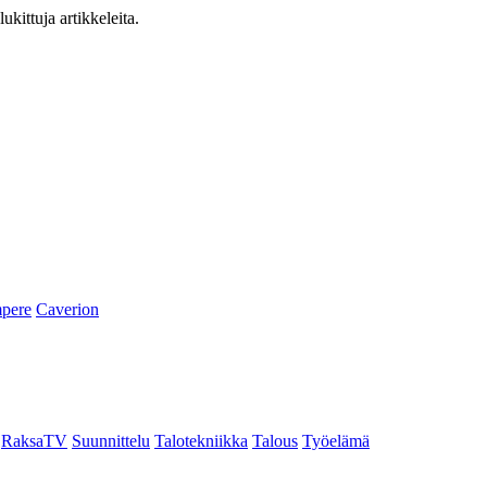
ukittuja artikkeleita.
pere
Caverion
RaksaTV
Suunnittelu
Talotekniikka
Talous
Työelämä