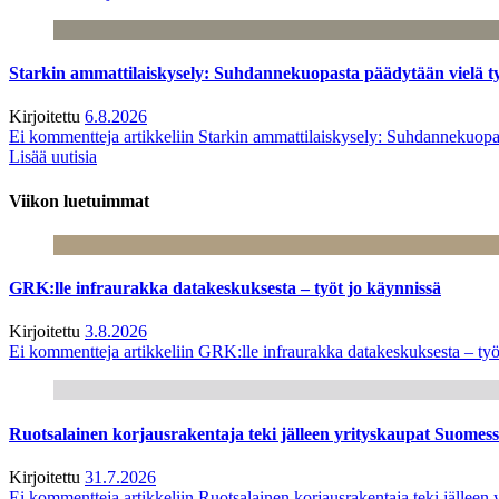
Starkin ammattilaiskysely: Suhdannekuopasta päädytään vielä 
Kirjoitettu
6.8.2026
Ei kommentteja
artikkeliin Starkin ammattilaiskysely: Suhdannekuop
Lisää uutisia
Viikon luetuimmat
GRK:lle infraurakka datakeskuksesta – työt jo käynnissä
Kirjoitettu
3.8.2026
Ei kommentteja
artikkeliin GRK:lle infraurakka datakeskuksesta – työ
Ruotsalainen korjausrakentaja teki jälleen yrityskaupat Suome
Kirjoitettu
31.7.2026
Ei kommentteja
artikkeliin Ruotsalainen korjausrakentaja teki jälle