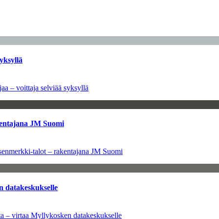
yksyllä
aa – voittaja selviää syksyllä
kentajana JM Suomi
senmerkki-talot – rakentajana JM Suomi
n datakeskukselle
a – virtaa Myllykosken datakeskukselle