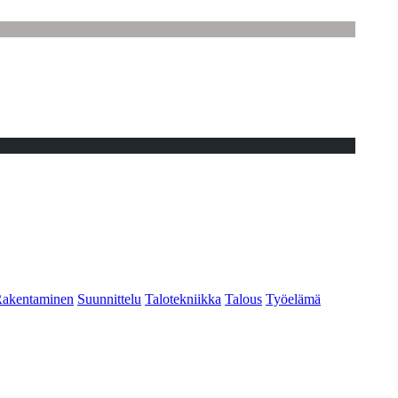
akentaminen
Suunnittelu
Talotekniikka
Talous
Työelämä