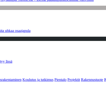
ita uhkaa osaajapula
tyy Iissä
srakentaminen
Koulutus ja tutkimus
Pientalo
Projektit
Rakennustuote
R