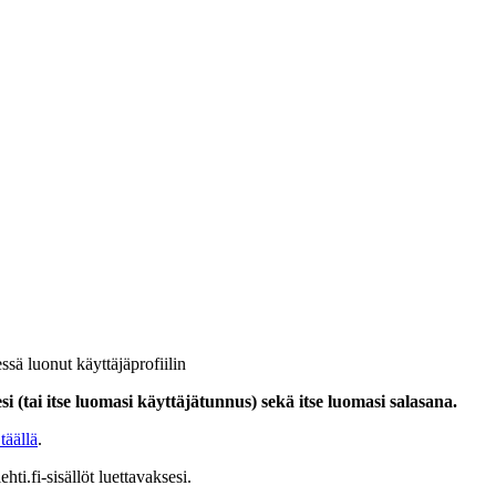
ssä luonut käyttäjäprofiilin
i (tai itse luomasi käyttäjätunnus) sekä itse luomasi salasana.
täällä
.
hti.fi-sisällöt luettavaksesi.