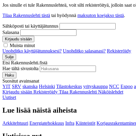
Jos sinulle ei tule Rakennuslehteä, voit silti rekisteröityä, jolloin sa
Tilaa Rakennuslehti tästä
tai hyödynnä
maksuton koejakso tästä
.
Sähköposti tai käyttäjätunnus
Salasana
Kirjaudu sisään
Muista minut
Unohditko käyttäjätunnuksesi?
Unohditko salasanasi?
Rekisteröidy
Sulje
Etsi Rakennuslehti.fistä
Hae tältä sivustolta
Haku
Suositut avainsanat
YIT
SRV
skanska
Helsinki
Tilastokeskus
yrityskauppa
NCC
Espoo
Kirjaudu sisään
Rekisteröidy
Tilaa Rakennuslehti
Näköislehdet
Uutiset
Lue lisää näistä aiheista
Arkkitehtuuri
Energiatehokkuus
Infra
Kiinteistöt
Korjausrakentamine
Uutisissa nyt