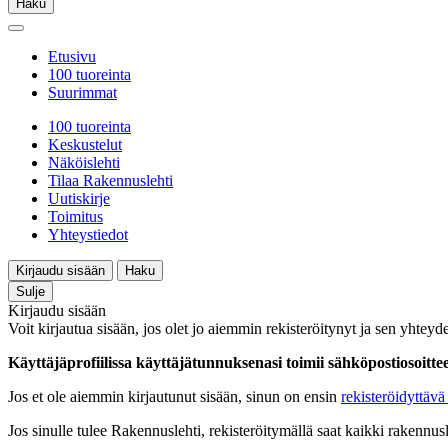
Haku
Etusivu
100 tuoreinta
Suurimmat
100 tuoreinta
Keskustelut
Näköislehti
Tilaa Rakennuslehti
Uutiskirje
Toimitus
Yhteystiedot
Kirjaudu sisään
Haku
Sulje
Kirjaudu sisään
Voit kirjautua sisään, jos olet jo aiemmin rekisteröitynyt ja sen yhteyde
Käyttäjäprofiilissa käyttäjätunnuksenasi toimii sähköpostiosoittees
Jos et ole aiemmin kirjautunut sisään, sinun on ensin
rekisteröidyttävä 
Jos sinulle tulee Rakennuslehti, rekisteröitymällä saat kaikki rakennusle