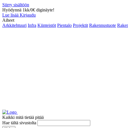
Siirry sisältöön
Hyödynnä 1kk/0€ diginäyte!
Lue lisää
Kirjaudu
Aiheet
Arkkitehtuuri
Infra
Kiinteistöt
Pientalo
Projektit
Rakennustuote
Raken
Kaikki mitä tietää pitää
Hae tältä sivustolta