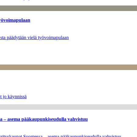
työvoimapulaan
asta päädytään vielä työvoimapulaan
t jo käynnissä
ssa – asema pääkaupunkiseudulla vahvistuu
en yrityskaupat Suomessa – asema pääkaupunkiseudulla vahvistuu