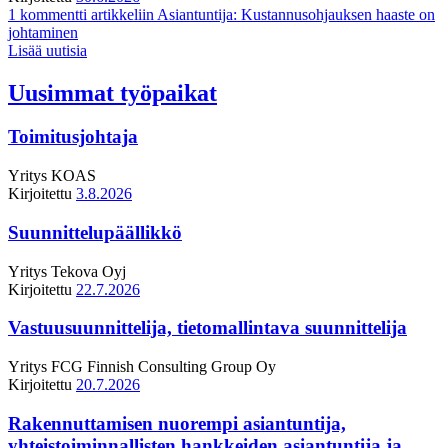
1 kommentti
artikkeliin Asiantuntija: Kustannusohjauksen haaste on
johtaminen
Lisää uutisia
Uusimmat työpaikat
Toimitusjohtaja
Yritys
KOAS
Kirjoitettu
3.8.2026
Suunnittelupäällikkö
Yritys
Tekova Oyj
Kirjoitettu
22.7.2026
Vastuusuunnittelija, tietomallintava suunnittelija
Yritys
FCG Finnish Consulting Group Oy
Kirjoitettu
20.7.2026
Rakennuttamisen nuorempi asiantuntija,
yhteistoiminnallisten hankkeiden asiantuntija ja