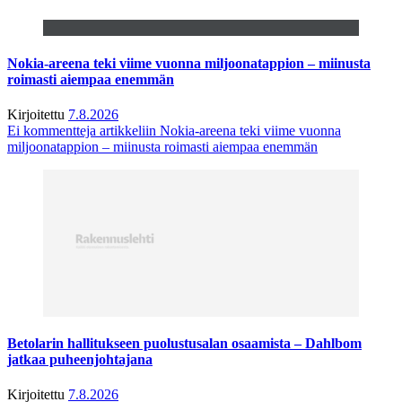
Nokia-areena teki viime vuonna miljoonatappion – miinusta
roimasti aiempaa enemmän
Kirjoitettu
7.8.2026
Ei kommentteja
artikkeliin Nokia-areena teki viime vuonna
miljoonatappion – miinusta roimasti aiempaa enemmän
Betolarin hallitukseen puolustusalan osaamista – Dahlbom
jatkaa puheenjohtajana
Kirjoitettu
7.8.2026