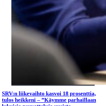
SRV:n liikevaihto kasvoi 18 prosenttia,
tulos heikkeni – ”Käymme parhaillaan