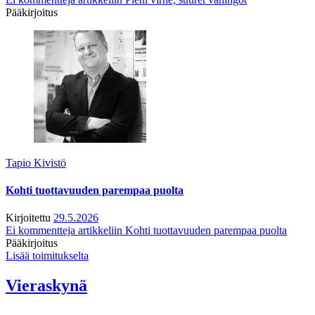
Pääkirjoitus
Tapio Kivistö
Kohti tuottavuuden parempaa puolta
Kirjoitettu
29.5.2026
Ei kommentteja
artikkeliin Kohti tuottavuuden parempaa puolta
Pääkirjoitus
Lisää toimitukselta
Vieraskynä