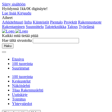
Siirry sisältöön
Hyödynnä 1kk/0€ diginäyte!
Lue lisää
Kirjaudu
Aiheet
Arkkitehtuuri
Infra
Kiinteistöt
Pientalo
Projektit
Rakennustuote
Rakentaminen
Suunnittelu
Talotekniikka
Talous
Työelämä
Kaikki mitä tietää pitää
Hae tältä sivustolta
Haku
Etusivu
100 tuoreinta
Suurimmat
100 tuoreinta
Keskustelut
Näköislehti
Tilaa Rakennuslehti
Uutiskirje
Toimitus
Yhteystiedot