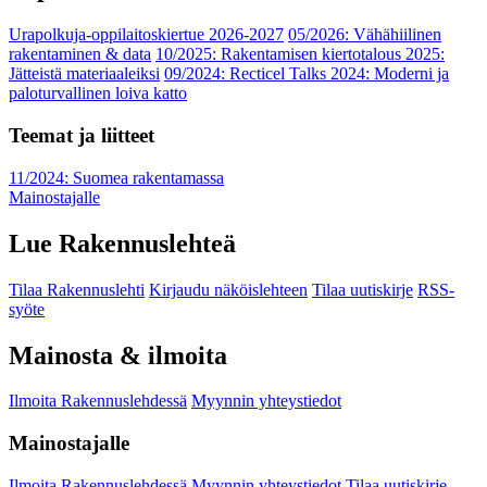
Urapolkuja-oppilaitoskiertue 2026-2027
05/2026: Vähähiilinen
rakentaminen & data
10/2025: Rakentamisen kiertotalous 2025:
Jätteistä materiaaleiksi
09/2024: Recticel Talks 2024: Moderni ja
paloturvallinen loiva katto
Teemat ja liitteet
11/2024: Suomea rakentamassa
Mainostajalle
Lue Rakennuslehteä
Tilaa Rakennuslehti
Kirjaudu näköislehteen
Tilaa uutiskirje
RSS-
syöte
Mainosta & ilmoita
Ilmoita Rakennuslehdessä
Myynnin yhteystiedot
Mainostajalle
Ilmoita Rakennuslehdessä
Myynnin yhteystiedot
Tilaa uutiskirje