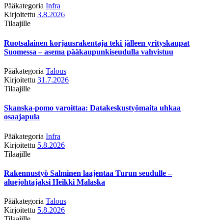
Pääkategoria
Infra
Kirjoitettu
3.8.2026
Tilaajille
Ruotsalainen korjausrakentaja teki jälleen yrityskaupat
Suomessa – asema pääkaupunkiseudulla vahvistuu
Pääkategoria
Talous
Kirjoitettu
31.7.2026
Tilaajille
Skanska-pomo varoittaa: Datakeskustyömaita uhkaa
osaajapula
Pääkategoria
Infra
Kirjoitettu
5.8.2026
Tilaajille
Rakennustyö Salminen laajentaa Turun seudulle –
aluejohtajaksi Heikki Malaska
Pääkategoria
Talous
Kirjoitettu
5.8.2026
Tilaajille