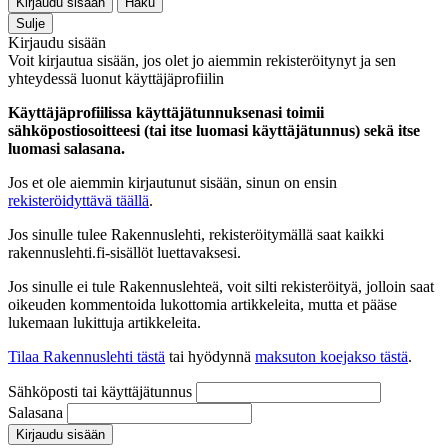
Kirjaudu sisään
Haku
Sulje
Kirjaudu sisään
Voit kirjautua sisään, jos olet jo aiemmin rekisteröitynyt ja sen
yhteydessä luonut käyttäjäprofiilin
Käyttäjäprofiilissa käyttäjätunnuksenasi toimii
sähköpostiosoitteesi (tai itse luomasi käyttäjätunnus) sekä itse
luomasi salasana.
Jos et ole aiemmin kirjautunut sisään, sinun on ensin
rekisteröidyttävä täällä
.
Jos sinulle tulee Rakennuslehti, rekisteröitymällä saat kaikki
rakennuslehti.fi-sisällöt luettavaksesi.
Jos sinulle ei tule Rakennuslehteä, voit silti rekisteröityä, jolloin saat
oikeuden kommentoida lukottomia artikkeleita, mutta et pääse
lukemaan lukittuja artikkeleita.
Tilaa Rakennuslehti tästä
tai hyödynnä
maksuton koejakso tästä
.
Sähköposti tai käyttäjätunnus
Salasana
Kirjaudu sisään