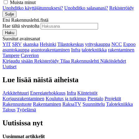
Muista minut
Unohditko käyttäjätunnuksesi?
Unohditko salasanasi?
Rekisteröidy
Sulje
Etsi Rakennuslehti.fistä
Hae tältä sivustolta
Haku
Suositut avainsanat
YIT
SRV
skanska
Helsinki
Tilastokeskus
yrityskauppa
NCC
Espoo
asuntokauppa
asuntorakentaminen
Infra
talotekniikka
rakentaminen
Tampere
Caverion
Kirjaudu sisään
Rekisteröidy
Tilaa Rakennuslehti
Näköislehdet
Uutiset
Lue lisää näistä aiheista
Arkkitehtuuri
Energiatehokkuus
Infra
Kiinteistöt
Korjausrakentaminen
Koulutus ja tutkimus
Pientalo
Projektit
Rakennustuote
Rakentaminen
RaksaTV
Suunnittelu
Talotekniikka
Talous
Työelämä
Uutisissa nyt
Uusimmat artikkelit