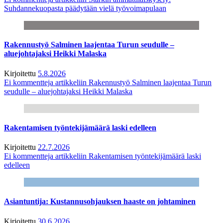
Suhdannekuopasta päädytään vielä työvoimapulaan
Rakennustyö Salminen laajentaa Turun seudulle –
aluejohtajaksi Heikki Malaska
Kirjoitettu
5.8.2026
Ei kommentteja
artikkeliin Rakennustyö Salminen laajentaa Turun
seudulle – aluejohtajaksi Heikki Malaska
Rakentamisen työntekijämäärä laski edelleen
Kirjoitettu
22.7.2026
Ei kommentteja
artikkeliin Rakentamisen työntekijämäärä laski
edelleen
Asiantuntija: Kustannusohjauksen haaste on johtaminen
Kirjoitettu
30.6.2026