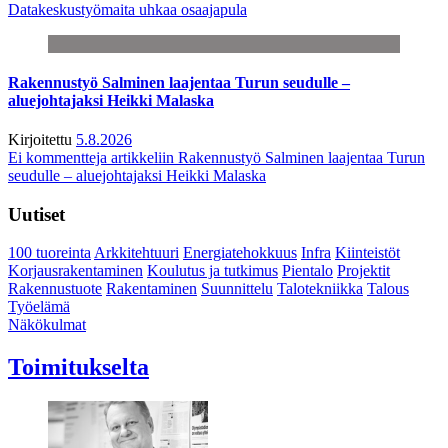
Datakeskustyömaita uhkaa osaajapula
Rakennustyö Salminen laajentaa Turun seudulle –
aluejohtajaksi Heikki Malaska
Kirjoitettu
5.8.2026
Ei kommentteja
artikkeliin Rakennustyö Salminen laajentaa Turun
seudulle – aluejohtajaksi Heikki Malaska
Uutiset
100 tuoreinta
Arkkitehtuuri
Energiatehokkuus
Infra
Kiinteistöt
Korjausrakentaminen
Koulutus ja tutkimus
Pientalo
Projektit
Rakennustuote
Rakentaminen
Suunnittelu
Talotekniikka
Talous
Työelämä
Näkökulmat
Toimitukselta