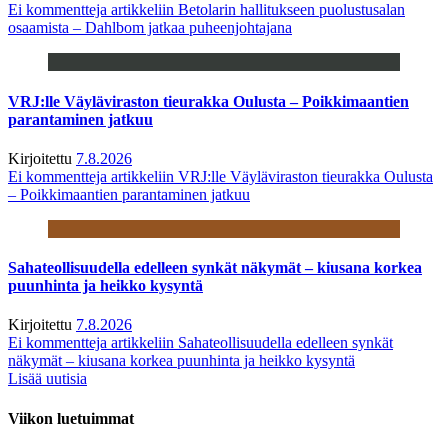
Ei kommentteja
artikkeliin Betolarin hallitukseen puolustusalan
osaamista – Dahlbom jatkaa puheenjohtajana
VRJ:lle Väyläviraston tieurakka Oulusta – Poikkimaantien
parantaminen jatkuu
Kirjoitettu
7.8.2026
Ei kommentteja
artikkeliin VRJ:lle Väyläviraston tieurakka Oulusta
– Poikkimaantien parantaminen jatkuu
Sahateollisuudella edelleen synkät näkymät – kiusana korkea
puunhinta ja heikko kysyntä
Kirjoitettu
7.8.2026
Ei kommentteja
artikkeliin Sahateollisuudella edelleen synkät
näkymät – kiusana korkea puunhinta ja heikko kysyntä
Lisää uutisia
Viikon luetuimmat