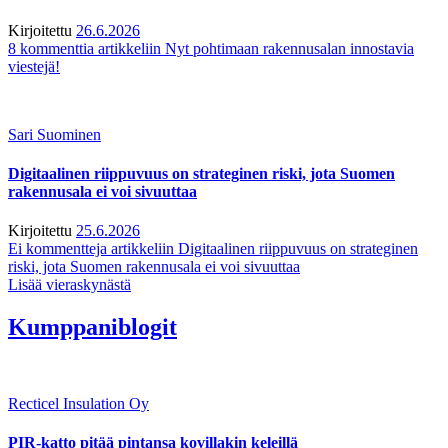
Kirjoitettu
26.6.2026
8 kommenttia
artikkeliin Nyt pohtimaan rakennusalan innostavia
viestejä!
Sari Suominen
Digitaalinen riippuvuus on strateginen riski, jota Suomen
rakennusala ei voi sivuuttaa
Kirjoitettu
25.6.2026
Ei kommentteja
artikkeliin Digitaalinen riippuvuus on strateginen
riski, jota Suomen rakennusala ei voi sivuuttaa
Lisää vieraskynästä
Kumppaniblogit
Recticel Insulation Oy
PIR-katto pitää pintansa kovillakin keleillä