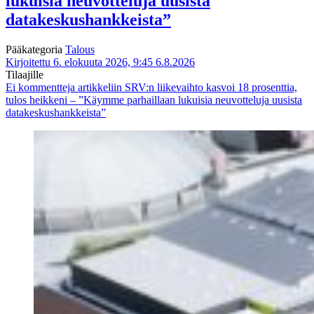
lukuisia neuvotteluja uusista
datakeskushankkeista”
Pääkategoria
Talous
Kirjoitettu 6. elokuuta 2026, 9:45
6.8.2026
Tilaajille
Ei kommentteja
artikkeliin SRV:n liikevaihto kasvoi 18 prosenttia,
tulos heikkeni – ”Käymme parhaillaan lukuisia neuvotteluja uusista
datakeskushankkeista”