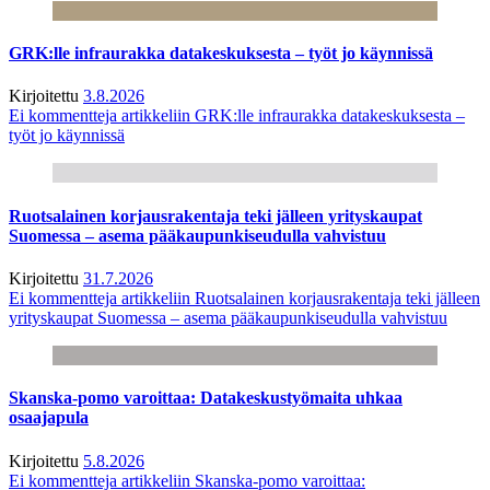
GRK:lle infraurakka datakeskuksesta – työt jo käynnissä
Kirjoitettu
3.8.2026
Ei kommentteja
artikkeliin GRK:lle infraurakka datakeskuksesta –
työt jo käynnissä
Ruotsalainen korjausrakentaja teki jälleen yrityskaupat
Suomessa – asema pääkaupunkiseudulla vahvistuu
Kirjoitettu
31.7.2026
Ei kommentteja
artikkeliin Ruotsalainen korjausrakentaja teki jälleen
yrityskaupat Suomessa – asema pääkaupunkiseudulla vahvistuu
Skanska-pomo varoittaa: Datakeskustyömaita uhkaa
osaajapula
Kirjoitettu
5.8.2026
Ei kommentteja
artikkeliin Skanska-pomo varoittaa: