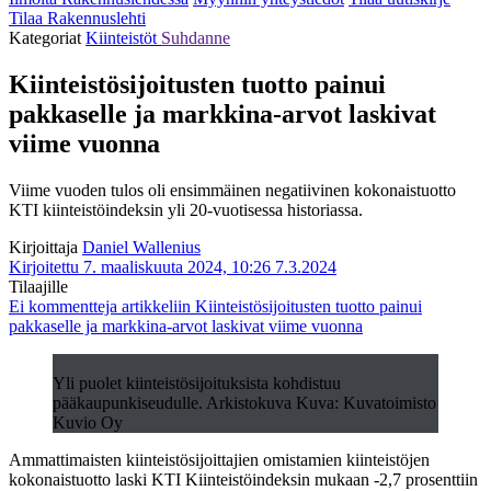
Tilaa Rakennuslehti
Kategoriat
Kiinteistöt
Suhdanne
Kiinteistösijoitusten tuotto painui
pakkaselle ja markkina-arvot laskivat
viime vuonna
Viime vuoden tulos oli ensimmäinen negatiivinen kokonaistuotto
KTI kiinteistöindeksin yli 20-vuotisessa historiassa.
Kirjoittaja
Daniel Wallenius
Kirjoitettu 7. maaliskuuta 2024, 10:26
7.3.2024
Tilaajille
Ei kommentteja
artikkeliin Kiinteistösijoitusten tuotto painui
pakkaselle ja markkina-arvot laskivat viime vuonna
Yli puolet kiinteistösijoituksista kohdistuu
pääkaupunkiseudulle. Arkistokuva Kuva: Kuvatoimisto
Kuvio Oy
Ammattimaisten kiinteistösijoittajien omistamien kiinteistöjen
kokonaistuotto laski KTI Kiinteistöindeksin mukaan -2,7 prosenttiin