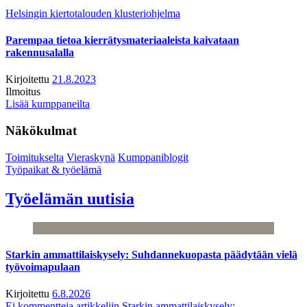
Helsingin kiertotalouden klusteriohjelma
Parempaa tietoa kierrätysmateriaaleista kaivataan
rakennusalalla
Kirjoitettu
21.8.2023
Ilmoitus
Lisää kumppaneilta
Näkökulmat
Toimitukselta
Vieraskynä
Kumppaniblogit
Työpaikat & työelämä
Työelämän uutisia
Starkin ammattilaiskysely: Suhdannekuopasta päädytään vielä
työvoimapulaan
Kirjoitettu
6.8.2026
Ei kommentteja
artikkeliin Starkin ammattilaiskysely: