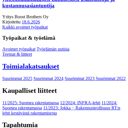
kustannusasiantuntija
Yritys
Boost Brothers Oy
Kirjoitettu
18.6.2026
Kaikki avoimet työpaikat
Työpaikat & työelämä
Avoimet työpaikat
Työelämän uutisia
Teemat & liitteet
Toimialakatsaukset
Suurimmat 2025
Suurimmat 2024
Suurimmat 2023
Suurimmat 2022
Kaupalliset liitteet
11/2025: Suomea rakentamassa
12/2024: INFRA-lehti
11/2024:
Suomea rakentamassa
11/2023: Jokka − Rakennusteollisuus RT:n
lehti kestävästä rakentamisesta
Tapahtumia