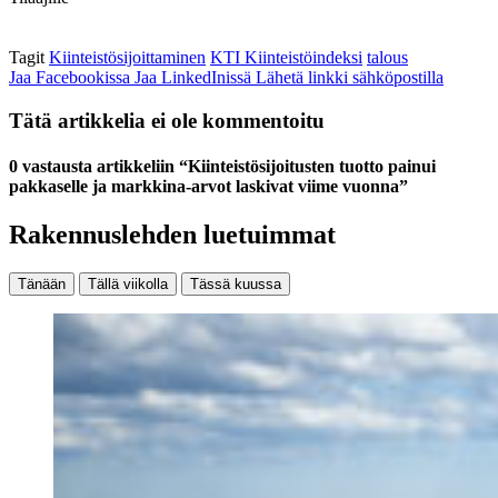
Tagit
Kiinteistösijoittaminen
KTI Kiinteistöindeksi
talous
Jaa Facebookissa
Jaa LinkedInissä
Lähetä linkki sähköpostilla
Tätä artikkelia ei ole kommentoitu
0 vastausta artikkeliin “Kiinteistösijoitusten tuotto painui
pakkaselle ja markkina-arvot laskivat viime vuonna”
Rakennuslehden luetuimmat
Tänään
Tällä viikolla
Tässä kuussa