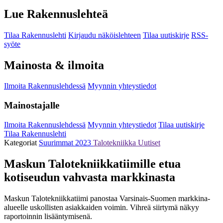
Lue Rakennuslehteä
Tilaa Rakennuslehti
Kirjaudu näköislehteen
Tilaa uutiskirje
RSS-
syöte
Mainosta & ilmoita
Ilmoita Rakennuslehdessä
Myynnin yhteystiedot
Mainostajalle
Ilmoita Rakennuslehdessä
Myynnin yhteystiedot
Tilaa uutiskirje
Tilaa Rakennuslehti
Kategoriat
Suurimmat 2023
Talotekniikka
Uutiset
Maskun Talotekniikkatiimille etua
kotiseudun vahvasta markkinasta
Maskun Talotekniikkatiimi panostaa Varsinais-Suomen markkina-
alueelle uskollisten asiakkaiden voimin. Vihreä siirtymä näkyy
raportoinnin lisääntymisenä.