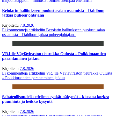
miljoonatappion – miinusta roimasti aiempaa enemmän
Betolarin hallitukseen puolustusalan osaamista – Dahlbom
jatkaa puheenjohtajana
Kirjoitettu
7.8.2026
Ei kommentteja
artikkeliin Betolarin hallitukseen puolustusalan
osaamista – Dahlbom jatkaa puheenjohtajana
VRJ:lle Väyläviraston tieurakka Oulusta – Poikkimaantien
parantaminen jatkuu
Kirjoitettu
7.8.2026
Ei kommentteja
artikkeliin VRJ:lle Väyläviraston tieurakka Oulusta
– Poikkimaantien parantaminen jatkuu
Sahateollisuudella edelleen synkät näkymät – kiusana korkea
puunhinta ja heikko kysyntä
Kirjoitettu
7.8.2026