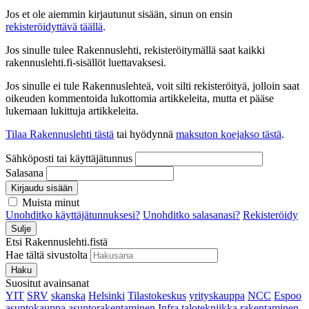
Jos et ole aiemmin kirjautunut sisään, sinun on ensin
rekisteröidyttävä täällä
.
Jos sinulle tulee Rakennuslehti, rekisteröitymällä saat kaikki
rakennuslehti.fi-sisällöt luettavaksesi.
Jos sinulle ei tule Rakennuslehteä, voit silti rekisteröityä, jolloin saat
oikeuden kommentoida lukottomia artikkeleita, mutta et pääse
lukemaan lukittuja artikkeleita.
Tilaa Rakennuslehti tästä
tai hyödynnä
maksuton koejakso tästä
.
Sähköposti tai käyttäjätunnus
Salasana
Kirjaudu sisään
Muista minut
Unohditko käyttäjätunnuksesi?
Unohditko salasanasi?
Rekisteröidy
Sulje
Etsi Rakennuslehti.fistä
Hae tältä sivustolta
Haku
Suositut avainsanat
YIT
SRV
skanska
Helsinki
Tilastokeskus
yrityskauppa
NCC
Espoo
asuntokauppa
asuntorakentaminen
Infra
talotekniikka
rakentaminen