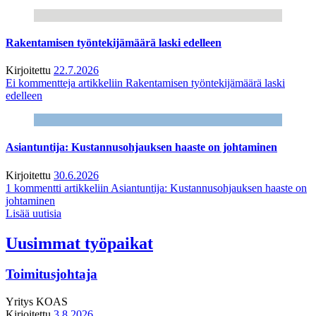
Rakentamisen työntekijämäärä laski edelleen
Kirjoitettu
22.7.2026
Ei kommentteja
artikkeliin Rakentamisen työntekijämäärä laski
edelleen
Asiantuntija: Kustannusohjauksen haaste on johtaminen
Kirjoitettu
30.6.2026
1 kommentti
artikkeliin Asiantuntija: Kustannusohjauksen haaste on
johtaminen
Lisää uutisia
Uusimmat työpaikat
Toimitusjohtaja
Yritys
KOAS
Kirjoitettu
3.8.2026