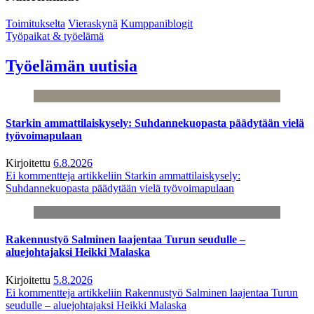
Toimitukselta
Vieraskynä
Kumppaniblogit
Työpaikat & työelämä
Työelämän uutisia
Starkin ammattilaiskysely: Suhdannekuopasta päädytään vielä
työvoimapulaan
Kirjoitettu
6.8.2026
Ei kommentteja
artikkeliin Starkin ammattilaiskysely:
Suhdannekuopasta päädytään vielä työvoimapulaan
Rakennustyö Salminen laajentaa Turun seudulle –
aluejohtajaksi Heikki Malaska
Kirjoitettu
5.8.2026
Ei kommentteja
artikkeliin Rakennustyö Salminen laajentaa Turun
seudulle – aluejohtajaksi Heikki Malaska