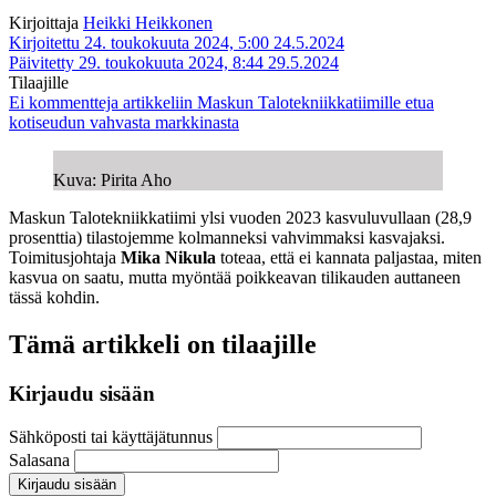
Kirjoittaja
Heikki Heikkonen
Kirjoitettu 24. toukokuuta 2024, 5:00
24.5.2024
Päivitetty 29. toukokuuta 2024, 8:44
29.5.2024
Tilaajille
Ei kommentteja
artikkeliin Maskun Talotekniikkatiimille etua
kotiseudun vahvasta markkinasta
Kuva: Pirita Aho
Maskun Talotekniikkatiimi ylsi vuoden 2023 kasvuluvullaan (28,9
prosenttia) tilastojemme kolmanneksi vahvimmaksi kasvajaksi.
Toimitusjohtaja
Mika Nikula
toteaa, että ei kannata paljastaa, miten
kasvua on saatu, mutta myöntää poikkeavan tilikauden auttaneen
tässä kohdin.
Tämä artikkeli on tilaajille
Kirjaudu sisään
Sähköposti tai käyttäjätunnus
Salasana
Kirjaudu sisään