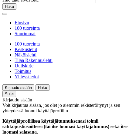
Haku
Etusivu
100 tuoreinta
Suurimmat
100 tuoreinta
Keskustelut
Näköislehti
Tilaa Rakennuslehti
Uutiskirje
Toimitus
Yhteystiedot
Kirjaudu sisään
Haku
Sulje
Kirjaudu sisään
Voit kirjautua sisään, jos olet jo aiemmin rekisteröitynyt ja sen
yhteydessä luonut käyttäjäprofiilin
Käyttäjäprofiilissa käyttäjätunnuksenasi toimii
sähköpostiosoitteesi (tai itse luomasi käyttäjätunnus) sekä itse
luomasi salasana.