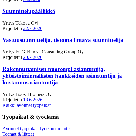
Suunnittelupäällikkö
Yritys
Tekova Oyj
Kirjoitettu
22.7.2026
Vastuusuunnittelija, tietomallintava suunnittelija
Yritys
FCG Finnish Consulting Group Oy
Kirjoitettu
20.7.2026
Rakennuttamisen nuorempi asiantuntija,
yhteistoiminnallisten hankkeiden asiantuntija ja
kustannusasiantuntija
Yritys
Boost Brothers Oy
Kirjoitettu
18.6.2026
Kaikki avoimet työpaikat
Työpaikat & työelämä
Avoimet työpaikat
Työelämän uutisia
Teemat & liitteet