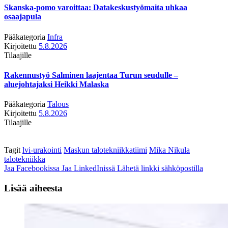
Skanska-pomo varoittaa: Datakeskustyömaita uhkaa
osaajapula
Pääkategoria
Infra
Kirjoitettu
5.8.2026
Tilaajille
Rakennustyö Salminen laajentaa Turun seudulle –
aluejohtajaksi Heikki Malaska
Pääkategoria
Talous
Kirjoitettu
5.8.2026
Tilaajille
Tagit
lvi-urakointi
Maskun talotekniikkatiimi
Mika Nikula
talotekniikka
Jaa Facebookissa
Jaa LinkedInissä
Lähetä linkki sähköpostilla
Lisää aiheesta