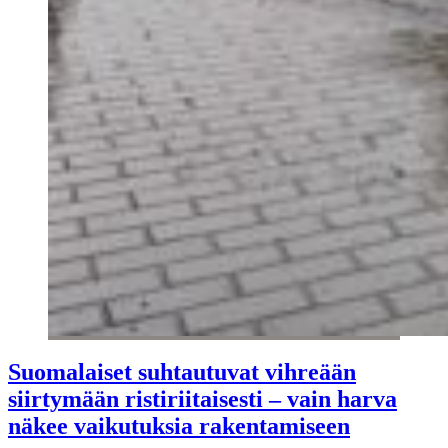
Suomalaiset suhtautuvat vihreään
siirtymään ristiriitaisesti – vain harva
näkee vaikutuksia rakentamiseen