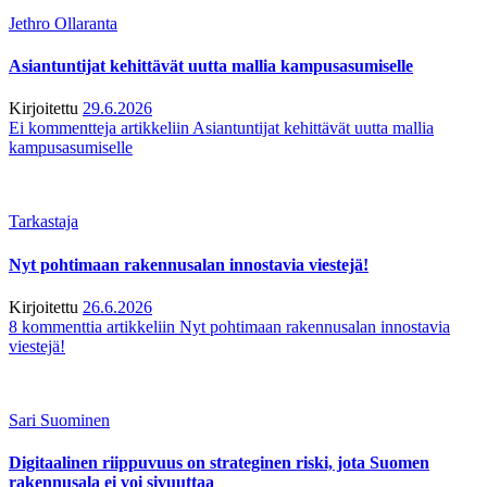
Jethro Ollaranta
Asiantuntijat kehittävät uutta mallia kampusasumiselle
Kirjoitettu
29.6.2026
Ei kommentteja
artikkeliin Asiantuntijat kehittävät uutta mallia
kampusasumiselle
Tarkastaja
Nyt pohtimaan rakennusalan innostavia viestejä!
Kirjoitettu
26.6.2026
8 kommenttia
artikkeliin Nyt pohtimaan rakennusalan innostavia
viestejä!
Sari Suominen
Digitaalinen riippuvuus on strateginen riski, jota Suomen
rakennusala ei voi sivuuttaa