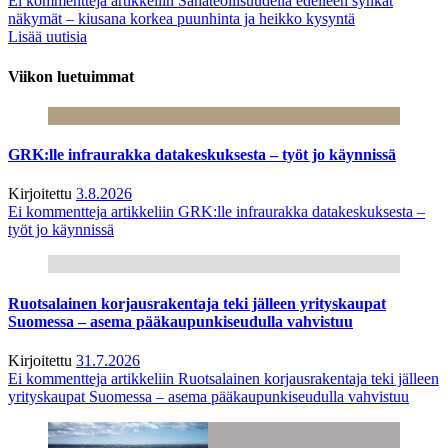
Ei kommentteja
artikkeliin Sahateollisuudella edelleen synkät
näkymät – kiusana korkea puunhinta ja heikko kysyntä
Lisää uutisia
Viikon luetuimmat
GRK:lle infraurakka datakeskuksesta – työt jo käynnissä
Kirjoitettu
3.8.2026
Ei kommentteja
artikkeliin GRK:lle infraurakka datakeskuksesta –
työt jo käynnissä
Ruotsalainen korjausrakentaja teki jälleen yrityskaupat
Suomessa – asema pääkaupunkiseudulla vahvistuu
Kirjoitettu
31.7.2026
Ei kommentteja
artikkeliin Ruotsalainen korjausrakentaja teki jälleen
yrityskaupat Suomessa – asema pääkaupunkiseudulla vahvistuu