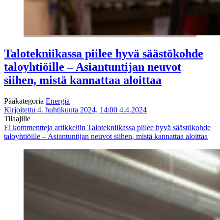
Talotekniikassa piilee hyvä säästökohde
taloyhtiöille – Asiantuntijan neuvot
siihen, mistä kannattaa aloittaa
Pääkategoria
Energia
Kirjoitettu 4. huhtikuuta 2024, 14:00
4.4.2024
Tilaajille
Ei kommentteja
artikkeliin Talotekniikassa piilee hyvä säästökohde
taloyhtiöille – Asiantuntijan neuvot siihen, mistä kannattaa aloittaa