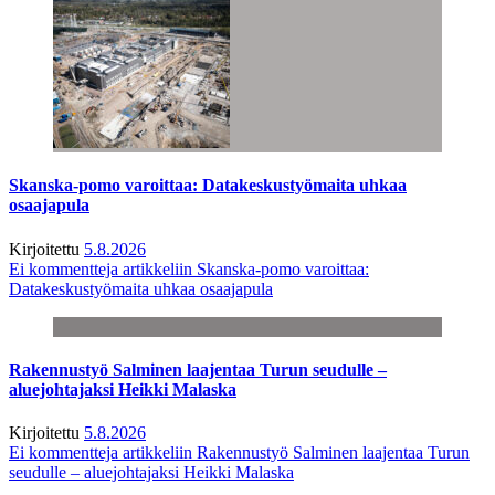
Skanska-pomo varoittaa: Datakeskustyömaita uhkaa
osaajapula
Kirjoitettu
5.8.2026
Ei kommentteja
artikkeliin Skanska-pomo varoittaa:
Datakeskustyömaita uhkaa osaajapula
Rakennustyö Salminen laajentaa Turun seudulle –
aluejohtajaksi Heikki Malaska
Kirjoitettu
5.8.2026
Ei kommentteja
artikkeliin Rakennustyö Salminen laajentaa Turun
seudulle – aluejohtajaksi Heikki Malaska