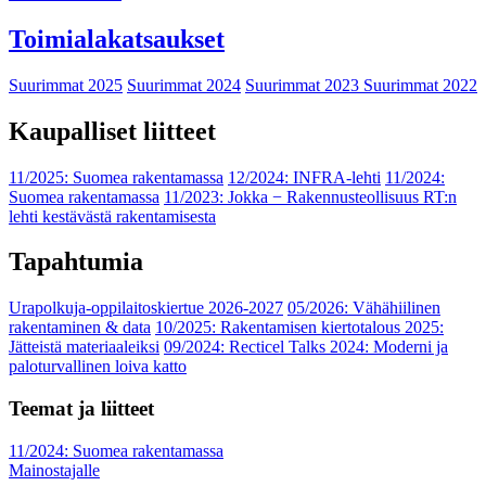
Toimialakatsaukset
Suurimmat 2025
Suurimmat 2024
Suurimmat 2023
Suurimmat 2022
Kaupalliset liitteet
11/2025: Suomea rakentamassa
12/2024: INFRA-lehti
11/2024:
Suomea rakentamassa
11/2023: Jokka − Rakennusteollisuus RT:n
lehti kestävästä rakentamisesta
Tapahtumia
Urapolkuja-oppilaitoskiertue 2026-2027
05/2026: Vähähiilinen
rakentaminen & data
10/2025: Rakentamisen kiertotalous 2025:
Jätteistä materiaaleiksi
09/2024: Recticel Talks 2024: Moderni ja
paloturvallinen loiva katto
Teemat ja liitteet
11/2024: Suomea rakentamassa
Mainostajalle