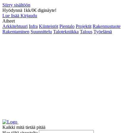
Siirry sisältöön
Hyödynnä 1kk/0€ diginäyte!
Lue lisää
Kirjaudu
Aiheet
Arkkitehtuuri
Infra
Kiinteistöt
Pientalo
Projektit
Rakennustuote
Rakentaminen
Suunnittelu
Talotekniikka
Talous
Työelämä
Kaikki mitä tietää pitää
Hae tältä sivustolta