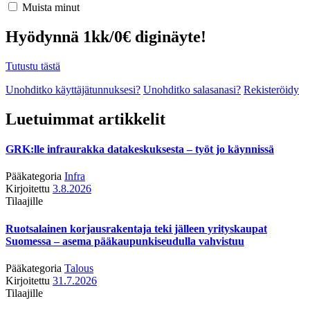
Muista minut
Hyödynnä 1kk/0€ diginäyte!
Tutustu tästä
Unohditko käyttäjätunnuksesi?
Unohditko salasanasi?
Rekisteröidy
Luetuimmat artikkelit
GRK:lle infraurakka datakeskuksesta – työt jo käynnissä
Pääkategoria
Infra
Kirjoitettu
3.8.2026
Tilaajille
Ruotsalainen korjausrakentaja teki jälleen yrityskaupat
Suomessa – asema pääkaupunkiseudulla vahvistuu
Pääkategoria
Talous
Kirjoitettu
31.7.2026
Tilaajille