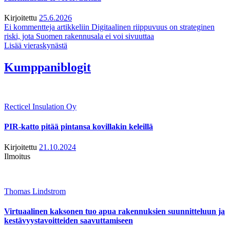
Kirjoitettu
25.6.2026
Ei kommentteja
artikkeliin Digitaalinen riippuvuus on strateginen
riski, jota Suomen rakennusala ei voi sivuuttaa
Lisää vieraskynästä
Kumppaniblogit
Recticel Insulation Oy
PIR-katto pitää pintansa kovillakin keleillä
Kirjoitettu
21.10.2024
Ilmoitus
Thomas Lindstrom
Virtuaalinen kaksonen tuo apua rakennuksien suunnitteluun ja
kestävyystavoitteiden saavuttamiseen