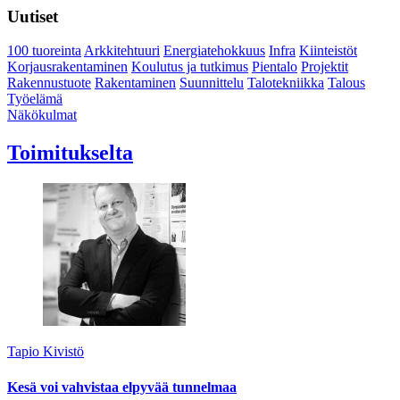
Uutiset
100 tuoreinta
Arkkitehtuuri
Energiatehokkuus
Infra
Kiinteistöt
Korjausrakentaminen
Koulutus ja tutkimus
Pientalo
Projektit
Rakennustuote
Rakentaminen
Suunnittelu
Talotekniikka
Talous
Työelämä
Näkökulmat
Toimitukselta
Tapio Kivistö
Kesä voi vahvistaa elpyvää tunnelmaa