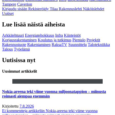
Tampere
Caverion
Kirjaudu sisään
Rekisteröidy
Tilaa Rakennuslehti
Näköislehdet
Uutiset
Lue lisää näistä aiheista
Arkkitehtuuri
Energiatehokkuus
Infra
Kiinteistöt
Korjausrakentaminen
Koulutus ja tutkimus
Pientalo
Projektit
Rakennustuote
Rakentaminen
RaksaTV
Suunnittelu
Talotekniikka
Talous
Työelämä
Uutisissa nyt
Uusimmat artikkelit
Nokia-areena teki viime vuonna miljoonatappion – miinusta
roimasti aiempaa enemmän
Kirjoitettu
7.8.2026
Ei kommentteja
artikkeliin Nokia-areena teki viime vuonna