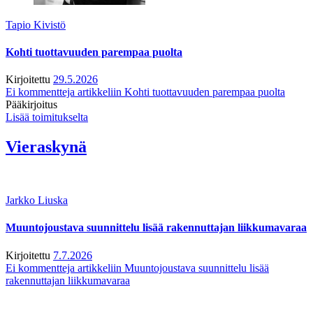
Tapio Kivistö
Kohti tuottavuuden parempaa puolta
Kirjoitettu
29.5.2026
Ei kommentteja
artikkeliin Kohti tuottavuuden parempaa puolta
Pääkirjoitus
Lisää toimitukselta
Vieraskynä
Jarkko Liuska
Muuntojoustava suunnittelu lisää rakennuttajan liikkumavaraa
Kirjoitettu
7.7.2026
Ei kommentteja
artikkeliin Muuntojoustava suunnittelu lisää
rakennuttajan liikkumavaraa