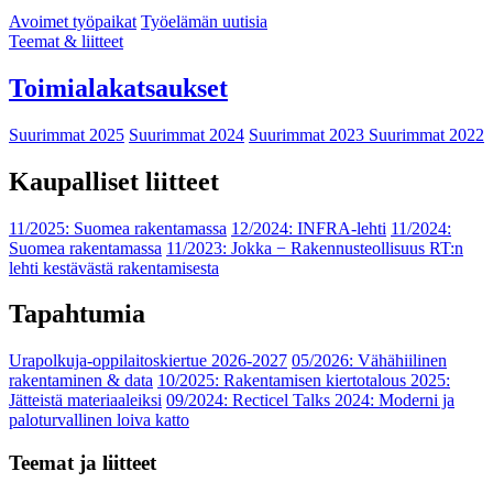
Avoimet työpaikat
Työelämän uutisia
Teemat & liitteet
Toimialakatsaukset
Suurimmat 2025
Suurimmat 2024
Suurimmat 2023
Suurimmat 2022
Kaupalliset liitteet
11/2025: Suomea rakentamassa
12/2024: INFRA-lehti
11/2024:
Suomea rakentamassa
11/2023: Jokka − Rakennusteollisuus RT:n
lehti kestävästä rakentamisesta
Tapahtumia
Urapolkuja-oppilaitoskiertue 2026-2027
05/2026: Vähähiilinen
rakentaminen & data
10/2025: Rakentamisen kiertotalous 2025:
Jätteistä materiaaleiksi
09/2024: Recticel Talks 2024: Moderni ja
paloturvallinen loiva katto
Teemat ja liitteet