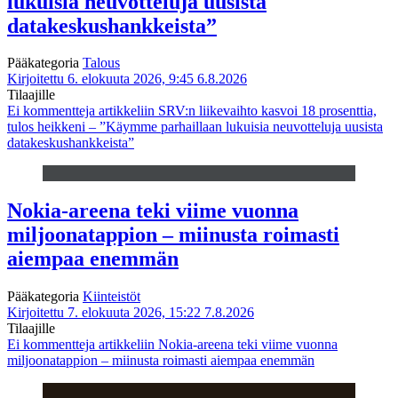
lukuisia neuvotteluja uusista
datakeskushankkeista”
Pääkategoria
Talous
Kirjoitettu 6. elokuuta 2026, 9:45
6.8.2026
Tilaajille
Ei kommentteja
artikkeliin SRV:n liikevaihto kasvoi 18 prosenttia,
tulos heikkeni – ”Käymme parhaillaan lukuisia neuvotteluja uusista
datakeskushankkeista”
Nokia-areena teki viime vuonna
miljoonatappion – miinusta roimasti
aiempaa enemmän
Pääkategoria
Kiinteistöt
Kirjoitettu 7. elokuuta 2026, 15:22
7.8.2026
Tilaajille
Ei kommentteja
artikkeliin Nokia-areena teki viime vuonna
miljoonatappion – miinusta roimasti aiempaa enemmän