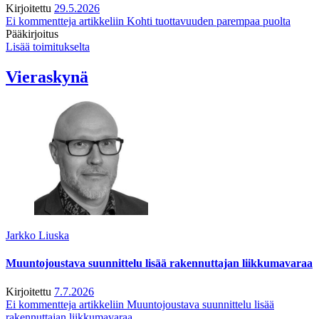
Kirjoitettu
29.5.2026
Ei kommentteja
artikkeliin Kohti tuottavuuden parempaa puolta
Pääkirjoitus
Lisää toimitukselta
Vieraskynä
Jarkko Liuska
Muuntojoustava suunnittelu lisää rakennuttajan liikkumavaraa
Kirjoitettu
7.7.2026
Ei kommentteja
artikkeliin Muuntojoustava suunnittelu lisää
rakennuttajan liikkumavaraa