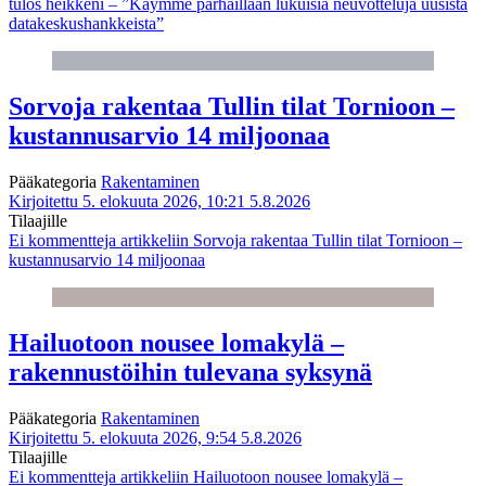
tulos heikkeni – ”Käymme parhaillaan lukuisia neuvotteluja uusista
datakeskushankkeista”
Sorvoja rakentaa Tullin tilat Tornioon –
kustannusarvio 14 miljoonaa
Pääkategoria
Rakentaminen
Kirjoitettu 5. elokuuta 2026, 10:21
5.8.2026
Tilaajille
Ei kommentteja
artikkeliin Sorvoja rakentaa Tullin tilat Tornioon –
kustannusarvio 14 miljoonaa
Hailuotoon nousee lomakylä –
rakennustöihin tulevana syksynä
Pääkategoria
Rakentaminen
Kirjoitettu 5. elokuuta 2026, 9:54
5.8.2026
Tilaajille
Ei kommentteja
artikkeliin Hailuotoon nousee lomakylä –