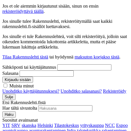
Jos et ole aiemmin kirjautunut sisään, sinun on ensin
rekisteröidyttävä täällä
.
Jos sinulle tulee Rakennuslehti, rekisteröitymällä saat kaikki
rakennuslehti.fi-sisällöt luettavaksesi.
Jos sinulle ei tule Rakennuslehteä, voit silti rekisteröityä, jolloin saat
oikeuden kommentoida lukottomia artikkeleita, mutta et pääse
lukemaan lukittuja artikkeleita.
Tilaa Rakennuslehti tästä
tai hyödynnä
maksuton koejakso tästä
.
Sähköposti tai käyttäjätunnus
Salasana
Kirjaudu sisään
Muista minut
Unohditko käyttäjätunnuksesi?
Unohditko salasanasi?
Rekisteröidy
Sulje
Etsi Rakennuslehti.fistä
Hae tältä sivustolta
Haku
Suositut avainsanat
YIT
SRV
skanska
Helsinki
Tilastokeskus
yrityskauppa
NCC
Espoo
asuntokauppa
asuntorakentaminen
Infra
talotekniikka
rakentaminen