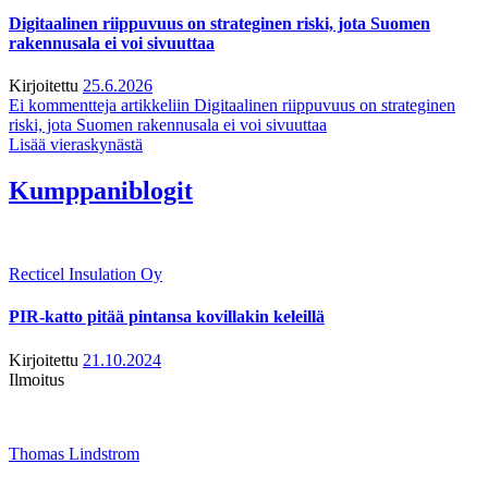
Digitaalinen riippuvuus on strateginen riski, jota Suomen
rakennusala ei voi sivuuttaa
Kirjoitettu
25.6.2026
Ei kommentteja
artikkeliin Digitaalinen riippuvuus on strateginen
riski, jota Suomen rakennusala ei voi sivuuttaa
Lisää vieraskynästä
Kumppaniblogit
Recticel Insulation Oy
PIR-katto pitää pintansa kovillakin keleillä
Kirjoitettu
21.10.2024
Ilmoitus
Thomas Lindstrom