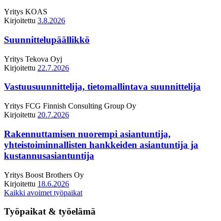
Yritys
KOAS
Kirjoitettu
3.8.2026
Suunnittelupäällikkö
Yritys
Tekova Oyj
Kirjoitettu
22.7.2026
Vastuusuunnittelija, tietomallintava suunnittelija
Yritys
FCG Finnish Consulting Group Oy
Kirjoitettu
20.7.2026
Rakennuttamisen nuorempi asiantuntija,
yhteistoiminnallisten hankkeiden asiantuntija ja
kustannusasiantuntija
Yritys
Boost Brothers Oy
Kirjoitettu
18.6.2026
Kaikki avoimet työpaikat
Työpaikat & työelämä