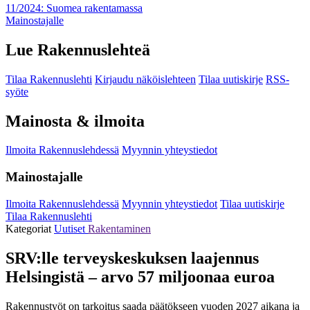
11/2024: Suomea rakentamassa
Mainostajalle
Lue Rakennuslehteä
Tilaa Rakennuslehti
Kirjaudu näköislehteen
Tilaa uutiskirje
RSS-
syöte
Mainosta & ilmoita
Ilmoita Rakennuslehdessä
Myynnin yhteystiedot
Mainostajalle
Ilmoita Rakennuslehdessä
Myynnin yhteystiedot
Tilaa uutiskirje
Tilaa Rakennuslehti
Kategoriat
Uutiset
Rakentaminen
SRV:lle terveyskeskuksen laajennus
Helsingistä – arvo 57 miljoonaa euroa
Rakennustyöt on tarkoitus saada päätökseen vuoden 2027 aikana ja