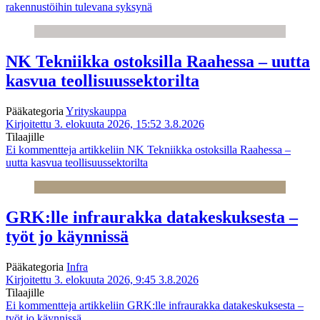
rakennustöihin tulevana syksynä
NK Tekniikka ostoksilla Raahessa – uutta
kasvua teollisuussektorilta
Pääkategoria
Yrityskauppa
Kirjoitettu 3. elokuuta 2026, 15:52
3.8.2026
Tilaajille
Ei kommentteja
artikkeliin NK Tekniikka ostoksilla Raahessa –
uutta kasvua teollisuussektorilta
GRK:lle infraurakka datakeskuksesta –
työt jo käynnissä
Pääkategoria
Infra
Kirjoitettu 3. elokuuta 2026, 9:45
3.8.2026
Tilaajille
Ei kommentteja
artikkeliin GRK:lle infraurakka datakeskuksesta –
työt jo käynnissä