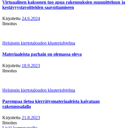
Virtuaalinen kaksonen tuo apua rakennuksien suunnitteluun ja
kestävyystavoitteiden saavuttamiseen
Kirjoitettu
24.6.2024
Ilmoitus
Helsingin kiertotalouden klusteriohjelma
Materiaaleista parhain on olemassa oleva
Kirjoitettu
18.9.2023
Ilmoitus
Helsingin kiertotalouden klusteriohjelma
Parempaa tietoa kierrätysmateriaaleista kaivataan
rakennusalalla
Kirjoitettu
21.8.2023
Ilmoitus
Lisää kumppaneilta