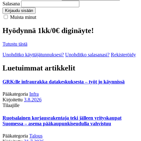
Salasana
Kirjaudu sisään
Muista minut
Hyödynnä 1kk/0€ diginäyte!
Tutustu tästä
Unohditko käyttäjätunnuksesi?
Unohditko salasanasi?
Rekisteröidy
Luetuimmat artikkelit
GRK:lle infraurakka datakeskuksesta – työt jo käynnissä
Pääkategoria
Infra
Kirjoitettu
3.8.2026
Tilaajille
Ruotsalainen korjausrakentaja teki jälleen yrityskaupat
Suomessa – asema pääkaupunkiseudulla vahvistuu
Pääkategoria
Talous