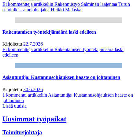
Ei kommentteja
artikkeliin Rakennustyö Salminen laajentaa Turun
seudulle – aluejohtajaksi Heikki Malaska
Rakentamisen työntekijämäärä laski edelleen
Kirjoitettu
22.7.2026
Ei kommentteja
artikkeliin Rakentamisen työntekijämäärä laski
edelleen
Asiantuntija: Kustannusohjauksen haaste on johtaminen
Kirjoitettu
30.6.2026
1 kommentti
artikkeliin Asiantuntija: Kustannusohjauksen haaste on
johtaminen
Lisää uutisia
Uusimmat työpaikat
Toimitusjohtaja