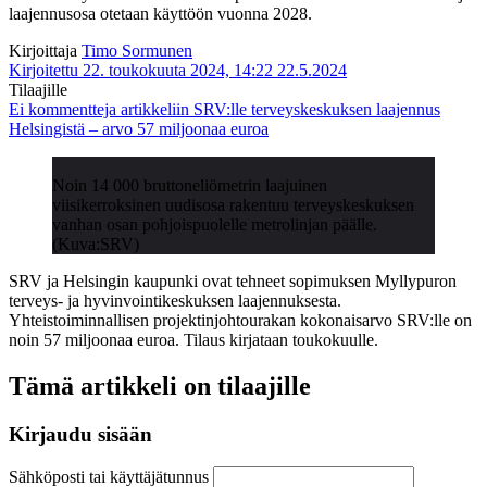
laajennusosa otetaan käyttöön vuonna 2028.
Kirjoittaja
Timo Sormunen
Kirjoitettu 22. toukokuuta 2024, 14:22
22.5.2024
Tilaajille
Ei kommentteja
artikkeliin SRV:lle terveyskeskuksen laajennus
Helsingistä – arvo 57 miljoonaa euroa
Noin 14 000 bruttoneliömetrin laajuinen
viisikerroksinen uudisosa rakentuu terveyskeskuksen
vanhan osan pohjoispuolelle metrolinjan päälle.
(Kuva:SRV)
SRV ja Helsingin kaupunki ovat tehneet sopimuksen Myllypuron
terveys- ja hyvinvointikeskuksen laajennuksesta.
Yhteistoiminnallisen projektinjohtourakan kokonaisarvo SRV:lle on
noin 57 miljoonaa euroa. Tilaus kirjataan toukokuulle.
Tämä artikkeli on tilaajille
Kirjaudu sisään
Sähköposti tai käyttäjätunnus