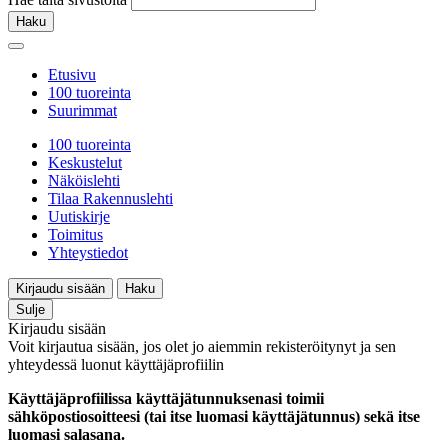
Haku
Etusivu
100 tuoreinta
Suurimmat
100 tuoreinta
Keskustelut
Näköislehti
Tilaa Rakennuslehti
Uutiskirje
Toimitus
Yhteystiedot
Kirjaudu sisään
Haku
Sulje
Kirjaudu sisään
Voit kirjautua sisään, jos olet jo aiemmin rekisteröitynyt ja sen
yhteydessä luonut käyttäjäprofiilin
Käyttäjäprofiilissa käyttäjätunnuksenasi toimii
sähköpostiosoitteesi (tai itse luomasi käyttäjätunnus) sekä itse
luomasi salasana.