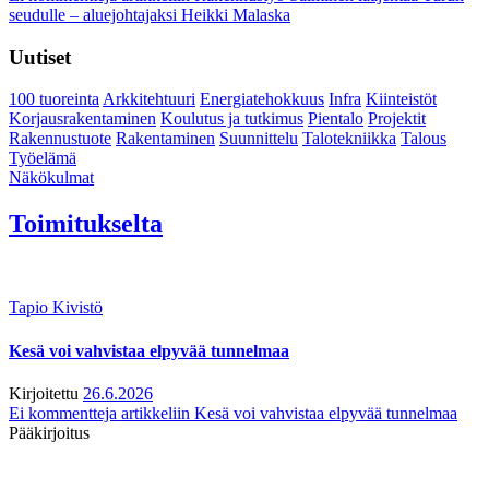
seudulle – aluejohtajaksi Heikki Malaska
Uutiset
100 tuoreinta
Arkkitehtuuri
Energiatehokkuus
Infra
Kiinteistöt
Korjausrakentaminen
Koulutus ja tutkimus
Pientalo
Projektit
Rakennustuote
Rakentaminen
Suunnittelu
Talotekniikka
Talous
Työelämä
Näkökulmat
Toimitukselta
Tapio Kivistö
Kesä voi vahvistaa elpyvää tunnelmaa
Kirjoitettu
26.6.2026
Ei kommentteja
artikkeliin Kesä voi vahvistaa elpyvää tunnelmaa
Pääkirjoitus