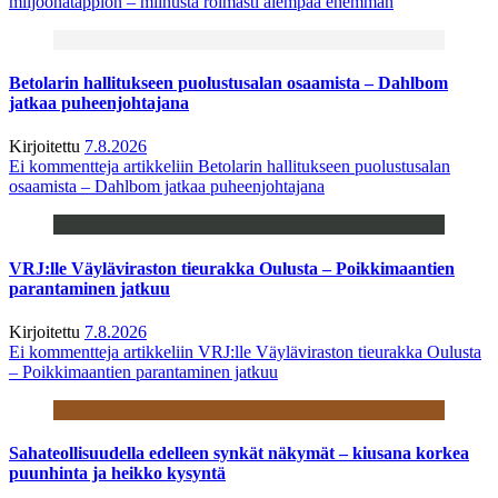
miljoonatappion – miinusta roimasti aiempaa enemmän
Betolarin hallitukseen puolustusalan osaamista – Dahlbom
jatkaa puheenjohtajana
Kirjoitettu
7.8.2026
Ei kommentteja
artikkeliin Betolarin hallitukseen puolustusalan
osaamista – Dahlbom jatkaa puheenjohtajana
VRJ:lle Väyläviraston tieurakka Oulusta – Poikkimaantien
parantaminen jatkuu
Kirjoitettu
7.8.2026
Ei kommentteja
artikkeliin VRJ:lle Väyläviraston tieurakka Oulusta
– Poikkimaantien parantaminen jatkuu
Sahateollisuudella edelleen synkät näkymät – kiusana korkea
puunhinta ja heikko kysyntä