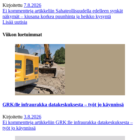
Kirjoitettu
7.8.2026
Ei kommentteja
artikkeliin Sahateollisuudella edelleen synkät
näkymät – kiusana korkea puunhinta ja heikko kysyntä
Lisää uutisia
Viikon luetuimmat
GRK:lle infraurakka datakeskuksesta – työt jo käynnissä
Kirjoitettu
3.8.2026
Ei kommentteja
artikkeliin GRK:lle infraurakka datakeskuksesta –
työt jo käynnissä