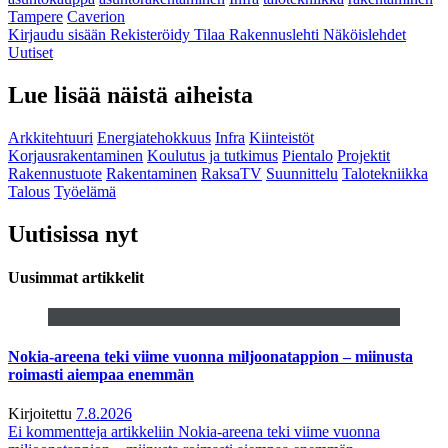
Tampere
Caverion
Kirjaudu sisään
Rekisteröidy
Tilaa Rakennuslehti
Näköislehdet
Uutiset
Lue lisää näistä aiheista
Arkkitehtuuri
Energiatehokkuus
Infra
Kiinteistöt
Korjausrakentaminen
Koulutus ja tutkimus
Pientalo
Projektit
Rakennustuote
Rakentaminen
RaksaTV
Suunnittelu
Talotekniikka
Talous
Työelämä
Uutisissa nyt
Uusimmat artikkelit
Nokia-areena teki viime vuonna miljoonatappion – miinusta
roimasti aiempaa enemmän
Kirjoitettu
7.8.2026
Ei kommentteja
artikkeliin Nokia-areena teki viime vuonna