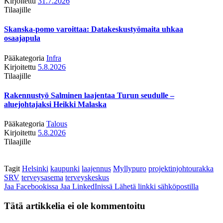
Kirjoitettu
31.7.2026
Tilaajille
Skanska-pomo varoittaa: Datakeskustyömaita uhkaa
osaajapula
Pääkategoria
Infra
Kirjoitettu
5.8.2026
Tilaajille
Rakennustyö Salminen laajentaa Turun seudulle –
aluejohtajaksi Heikki Malaska
Pääkategoria
Talous
Kirjoitettu
5.8.2026
Tilaajille
Tagit
Helsinki
kaupunki
laajennus
Myllypuro
projektinjohtourakka
SRV
terveysasema
terveyskeskus
Jaa Facebookissa
Jaa LinkedInissä
Lähetä linkki sähköpostilla
Tätä artikkelia ei ole kommentoitu