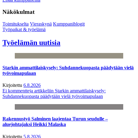
Näkökulmat
Toimitukselta
Vieraskynä
Kumppaniblogit
Työpaikat & työelämä
Työelämän uutisia
Starkin ammattilaiskysely: Suhdannekuopasta päädytään vielä
työvoimapulaan
Kirjoitettu
6.8.2026
Ei kommentteja
artikkeliin Starkin ammattilaiskysely:
Suhdannekuopasta päädytään vielä työvoimapulaan
Rakennustyö Salminen laajentaa Turun seudulle –
aluejohtajaksi Heikki Malaska
Kirjoitettu
5.8.2026