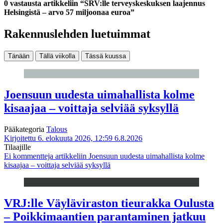
0 vastausta artikkeliin “SRV:lle terveyskeskuksen laajennus
Helsingistä – arvo 57 miljoonaa euroa”
Rakennuslehden luetuimmat
Tänään
Tällä viikolla
Tässä kuussa
Joensuun uudesta uimahallista kolme
kisaajaa – voittaja selviää syksyllä
Pääkategoria
Talous
Kirjoitettu 6. elokuuta 2026, 12:59
6.8.2026
Tilaajille
Ei kommentteja
artikkeliin Joensuun uudesta uimahallista kolme
kisaajaa – voittaja selviää syksyllä
VRJ:lle Väyläviraston tieurakka Oulusta
– Poikkimaantien parantaminen jatkuu