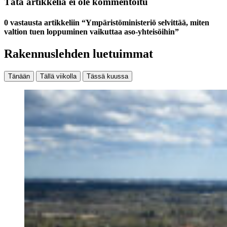
Tätä artikkelia ei ole kommentoitu
0 vastausta artikkeliin “Ympäristöministeriö selvittää, miten
valtion tuen loppuminen vaikuttaa aso-yhteisöihin”
Rakennuslehden luetuimmat
Tänään
Tällä viikolla
Tässä kuussa