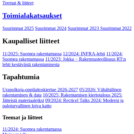
Teemat & liitteet
Toimialakatsaukset
Suurimmat 2025
Suurimmat 2024
Suurimmat 2023
Suurimmat 2022
Kaupalliset liitteet
11/2025: Suomea rakentamassa
12/2024: INFRA-lehti
11/2024:
Suomea rakentamassa
11/2023: Jokka − Rakennusteollisuus RT:n
lehti kestävästä rakentamisesta
Tapahtumia
Urapolkuja-oppilaitoskiertue 2026-2027
05/2026: Vähähiilinen
rakentaminen & data
10/2025: Rakentamisen kiertotalous 2025:
Jätteistä materiaaleiksi
09/2024: Recticel Talks 2024: Moderni ja
paloturvallinen loiva katto
Teemat ja liitteet
11/2024: Suomea rakentamassa