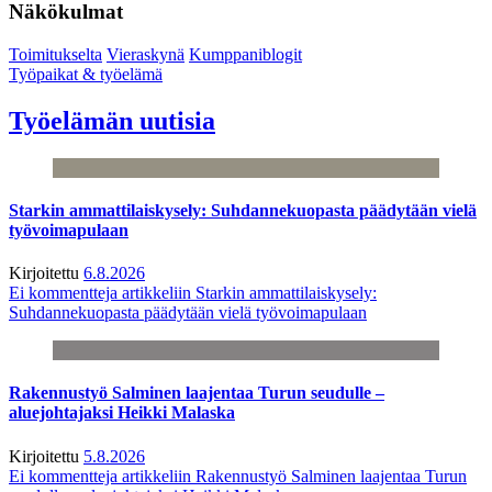
Näkökulmat
Toimitukselta
Vieraskynä
Kumppaniblogit
Työpaikat & työelämä
Työelämän uutisia
Starkin ammattilaiskysely: Suhdannekuopasta päädytään vielä
työvoimapulaan
Kirjoitettu
6.8.2026
Ei kommentteja
artikkeliin Starkin ammattilaiskysely:
Suhdannekuopasta päädytään vielä työvoimapulaan
Rakennustyö Salminen laajentaa Turun seudulle –
aluejohtajaksi Heikki Malaska
Kirjoitettu
5.8.2026
Ei kommentteja
artikkeliin Rakennustyö Salminen laajentaa Turun