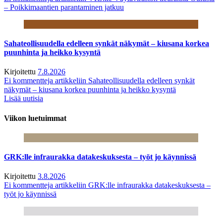
– Poikkimaantien parantaminen jatkuu
Sahateollisuudella edelleen synkät näkymät – kiusana korkea
puunhinta ja heikko kysyntä
Kirjoitettu
7.8.2026
Ei kommentteja
artikkeliin Sahateollisuudella edelleen synkät
näkymät – kiusana korkea puunhinta ja heikko kysyntä
Lisää uutisia
Viikon luetuimmat
GRK:lle infraurakka datakeskuksesta – työt jo käynnissä
Kirjoitettu
3.8.2026
Ei kommentteja
artikkeliin GRK:lle infraurakka datakeskuksesta –
työt jo käynnissä