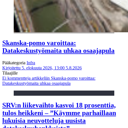
Skanska-pomo varoittaa:
Datakeskustyömaita uhkaa osaajapula
Pääkategoria
Infra
Kirjoitettu 5. elokuuta 2026, 13:00
5.8.2026
Tilaajille
Ei kommentteja
artikkeliin Skanska-pomo varoittaa:
Datakeskustyömaita uhkaa osaajapula
SRV:n liikevaihto kasvoi 18 prosenttia,
tulos heikkeni – ”Käymme parhaillaan
lukuisia neuvotteluja uusista