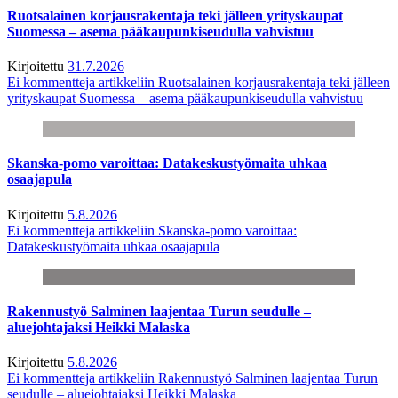
Ruotsalainen korjausrakentaja teki jälleen yrityskaupat
Suomessa – asema pääkaupunkiseudulla vahvistuu
Kirjoitettu
31.7.2026
Ei kommentteja
artikkeliin Ruotsalainen korjausrakentaja teki jälleen
yrityskaupat Suomessa – asema pääkaupunkiseudulla vahvistuu
Skanska-pomo varoittaa: Datakeskustyömaita uhkaa
osaajapula
Kirjoitettu
5.8.2026
Ei kommentteja
artikkeliin Skanska-pomo varoittaa:
Datakeskustyömaita uhkaa osaajapula
Rakennustyö Salminen laajentaa Turun seudulle –
aluejohtajaksi Heikki Malaska
Kirjoitettu
5.8.2026
Ei kommentteja
artikkeliin Rakennustyö Salminen laajentaa Turun
seudulle – aluejohtajaksi Heikki Malaska