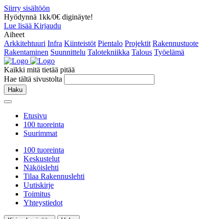
Siirry sisältöön
Hyödynnä 1kk/0€ diginäyte!
Lue lisää
Kirjaudu
Aiheet
Arkkitehtuuri
Infra
Kiinteistöt
Pientalo
Projektit
Rakennustuote
Rakentaminen
Suunnittelu
Talotekniikka
Talous
Työelämä
Kaikki mitä tietää pitää
Hae tältä sivustolta
Haku
Etusivu
100 tuoreinta
Suurimmat
100 tuoreinta
Keskustelut
Näköislehti
Tilaa Rakennuslehti
Uutiskirje
Toimitus
Yhteystiedot