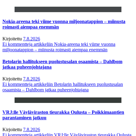
Nokia-areena teki viime vuonna miljoonatappion – miinusta
roimasti aiempaa enemmän
Kirjoitettu
7.8.2026
Ei kommentteja
artikkeliin Nokia-areena teki viime vuonna
miljoonatappion – miinusta roimasti aiempaa enemmän
Betolarin hallitukseen puolustusalan osaamista – Dahlbom
jatkaa puheenjohtajana
Kirjoitettu
7.8.2026
Ei kommentteja
artikkeliin Betolarin hallitukseen puolustusalan
osaamista – Dahlbom jatkaa puheenjohtajana
VRJ:lle Väyläviraston tieurakka Oulusta – Poikkimaantien
parantaminen jatkuu
Kirjoitettu
7.8.2026
Ei kommentteja
artikkeliin VRJ:lle Väyläviraston tieurakka Oulusta