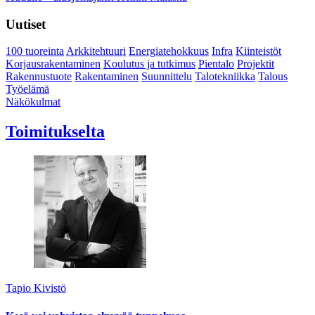
Uutiset
100 tuoreinta
Arkkitehtuuri
Energiatehokkuus
Infra
Kiinteistöt
Korjausrakentaminen
Koulutus ja tutkimus
Pientalo
Projektit
Rakennustuote
Rakentaminen
Suunnittelu
Talotekniikka
Talous
Työelämä
Näkökulmat
Toimitukselta
Tapio Kivistö