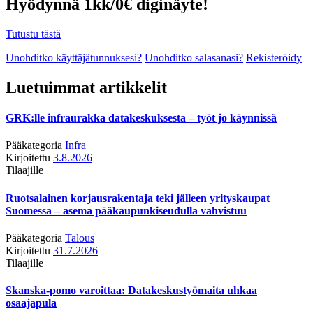
Hyödynnä 1kk/0€ diginäyte!
Tutustu tästä
Unohditko käyttäjätunnuksesi?
Unohditko salasanasi?
Rekisteröidy
Luetuimmat artikkelit
GRK:lle infraurakka datakeskuksesta – työt jo käynnissä
Pääkategoria
Infra
Kirjoitettu
3.8.2026
Tilaajille
Ruotsalainen korjausrakentaja teki jälleen yrityskaupat
Suomessa – asema pääkaupunkiseudulla vahvistuu
Pääkategoria
Talous
Kirjoitettu
31.7.2026
Tilaajille
Skanska-pomo varoittaa: Datakeskustyömaita uhkaa
osaajapula