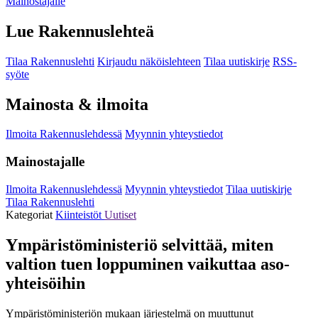
Mainostajalle
Lue Rakennuslehteä
Tilaa Rakennuslehti
Kirjaudu näköislehteen
Tilaa uutiskirje
RSS-
syöte
Mainosta & ilmoita
Ilmoita Rakennuslehdessä
Myynnin yhteystiedot
Mainostajalle
Ilmoita Rakennuslehdessä
Myynnin yhteystiedot
Tilaa uutiskirje
Tilaa Rakennuslehti
Kategoriat
Kiinteistöt
Uutiset
Ympäristöministeriö selvittää, miten
valtion tuen loppuminen vaikuttaa aso-
yhteisöihin
Ympäristöministeriön mukaan järjestelmä on muuttunut