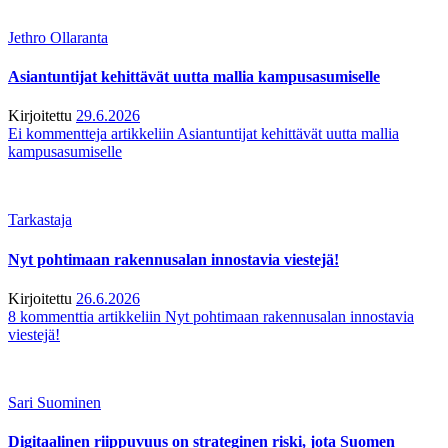
Jethro Ollaranta
Asiantuntijat kehittävät uutta mallia kampusasumiselle
Kirjoitettu
29.6.2026
Ei kommentteja
artikkeliin Asiantuntijat kehittävät uutta mallia
kampusasumiselle
Tarkastaja
Nyt pohtimaan rakennusalan innostavia viestejä!
Kirjoitettu
26.6.2026
8 kommenttia
artikkeliin Nyt pohtimaan rakennusalan innostavia
viestejä!
Sari Suominen
Digitaalinen riippuvuus on strateginen riski, jota Suomen