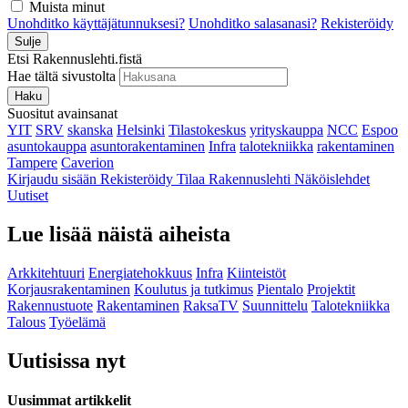
Muista minut
Unohditko käyttäjätunnuksesi?
Unohditko salasanasi?
Rekisteröidy
Sulje
Etsi Rakennuslehti.fistä
Hae tältä sivustolta
Haku
Suositut avainsanat
YIT
SRV
skanska
Helsinki
Tilastokeskus
yrityskauppa
NCC
Espoo
asuntokauppa
asuntorakentaminen
Infra
talotekniikka
rakentaminen
Tampere
Caverion
Kirjaudu sisään
Rekisteröidy
Tilaa Rakennuslehti
Näköislehdet
Uutiset
Lue lisää näistä aiheista
Arkkitehtuuri
Energiatehokkuus
Infra
Kiinteistöt
Korjausrakentaminen
Koulutus ja tutkimus
Pientalo
Projektit
Rakennustuote
Rakentaminen
RaksaTV
Suunnittelu
Talotekniikka
Talous
Työelämä
Uutisissa nyt
Uusimmat artikkelit