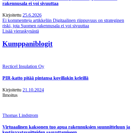
rakennusala ei voi sivuuttaa
Kirjoitettu
25.6.2026
Ei kommentteja
artikkeliin Digitaalinen riippuvuus on strateginen
riski, jota Suomen rakennusala ei voi sivuuttaa
Lisää vieraskynästä
Kumppaniblogit
Recticel Insulation Oy
PIR-katto pitää pintansa kovillakin keleillä
Kirjoitettu
21.10.2024
Ilmoitus
Thomas Lindstrom
Virtuaalinen kaksonen tuo apua rakennuksien suunnitteluun ja
kestävyystavoitteiden saavuttamiseen