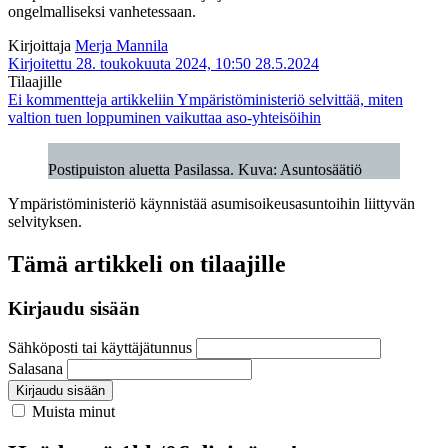
ongelmalliseksi vanhetessaan.
Kirjoittaja
Merja Mannila
Kirjoitettu 28. toukokuuta 2024, 10:50
28.5.2024
Tilaajille
Ei kommentteja
artikkeliin Ympäristöministeriö selvittää, miten
valtion tuen loppuminen vaikuttaa aso-yhteisöihin
Postipuiston aluetta Pasilassa. Kuva: Asuntosäätiö
Ympäristöministeriö käynnistää asumisoikeusasuntoihin liittyvän
selvityksen.
Tämä artikkeli on tilaajille
Kirjaudu sisään
Sähköposti tai käyttäjätunnus
Salasana
Kirjaudu sisään
Muista minut