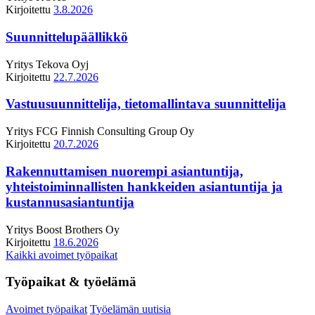
Kirjoitettu
3.8.2026
Suunnittelupäällikkö
Yritys
Tekova Oyj
Kirjoitettu
22.7.2026
Vastuusuunnittelija, tietomallintava suunnittelija
Yritys
FCG Finnish Consulting Group Oy
Kirjoitettu
20.7.2026
Rakennuttamisen nuorempi asiantuntija,
yhteistoiminnallisten hankkeiden asiantuntija ja
kustannusasiantuntija
Yritys
Boost Brothers Oy
Kirjoitettu
18.6.2026
Kaikki avoimet työpaikat
Työpaikat & työelämä
Avoimet työpaikat
Työelämän uutisia