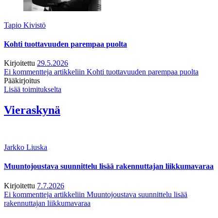
Tapio Kivistö
Kohti tuottavuuden parempaa puolta
Kirjoitettu
29.5.2026
Ei kommentteja
artikkeliin Kohti tuottavuuden parempaa puolta
Pääkirjoitus
Lisää toimitukselta
Vieraskynä
Jarkko Liuska
Muuntojoustava suunnittelu lisää rakennuttajan liikkumavaraa
Kirjoitettu
7.7.2026
Ei kommentteja
artikkeliin Muuntojoustava suunnittelu lisää
rakennuttajan liikkumavaraa