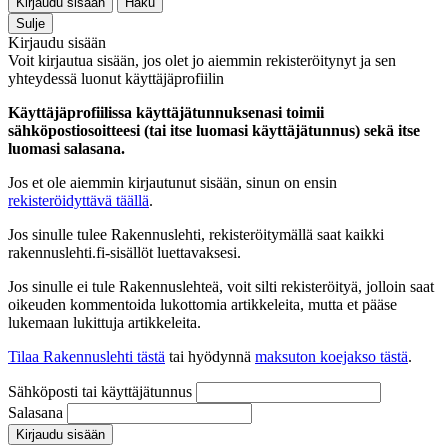
Kirjaudu sisään
Haku
Sulje
Kirjaudu sisään
Voit kirjautua sisään, jos olet jo aiemmin rekisteröitynyt ja sen
yhteydessä luonut käyttäjäprofiilin
Käyttäjäprofiilissa käyttäjätunnuksenasi toimii
sähköpostiosoitteesi (tai itse luomasi käyttäjätunnus) sekä itse
luomasi salasana.
Jos et ole aiemmin kirjautunut sisään, sinun on ensin
rekisteröidyttävä täällä
.
Jos sinulle tulee Rakennuslehti, rekisteröitymällä saat kaikki
rakennuslehti.fi-sisällöt luettavaksesi.
Jos sinulle ei tule Rakennuslehteä, voit silti rekisteröityä, jolloin saat
oikeuden kommentoida lukottomia artikkeleita, mutta et pääse
lukemaan lukittuja artikkeleita.
Tilaa Rakennuslehti tästä
tai hyödynnä
maksuton koejakso tästä
.
Sähköposti tai käyttäjätunnus
Salasana
Kirjaudu sisään