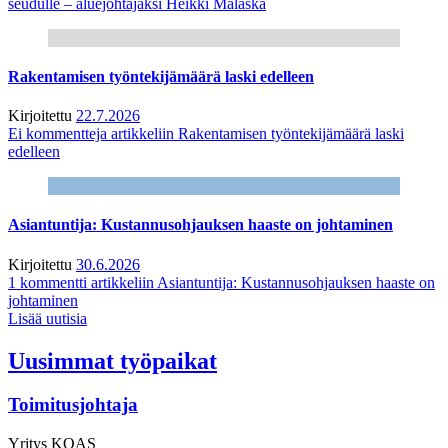
seudulle – aluejohtajaksi Heikki Malaska
Rakentamisen työntekijämäärä laski edelleen
Kirjoitettu
22.7.2026
Ei kommentteja
artikkeliin Rakentamisen työntekijämäärä laski
edelleen
Asiantuntija: Kustannusohjauksen haaste on johtaminen
Kirjoitettu
30.6.2026
1 kommentti
artikkeliin Asiantuntija: Kustannusohjauksen haaste on
johtaminen
Lisää uutisia
Uusimmat työpaikat
Toimitusjohtaja
Yritys
KOAS