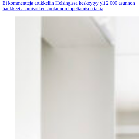
Ei kommentteja
artikkeliin Helsingissä keskeytyy yli 2 000 asunnon
hankkeet asumisoikeustuotannon lopettamisen takia